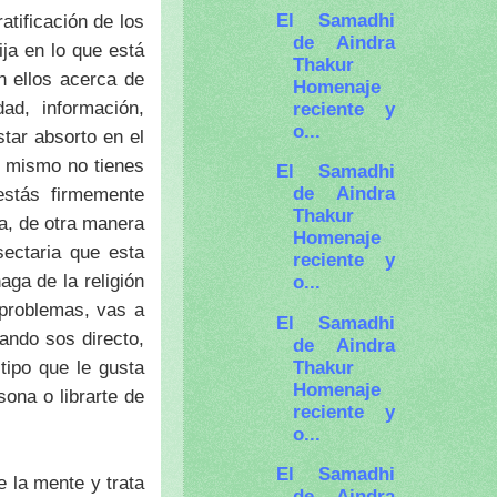
El Samadhi
atificación de los
de Aindra
ija en lo que está
Thakur
n ellos acerca de
Homenaje
ad, información,
reciente y
o...
star absorto en el
i mismo no tienes
El Samadhi
de Aindra
estás firmemente
Thakur
ia, de otra manera
Homenaje
sectaria que esta
reciente y
ga de la religión
o...
 problemas, vas a
El Samadhi
ando sos directo,
de Aindra
Thakur
tipo que le gusta
Homenaje
sona o librarte de
reciente y
o...
El Samadhi
 la mente y trata
de Aindra