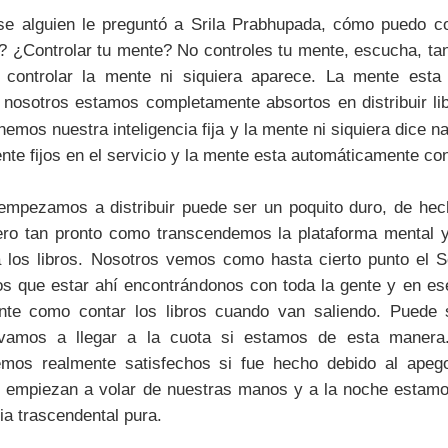
se alguien le preguntó a Srila Prabhupada, cómo puedo co
? ¿Controlar tu mente? No controles tu mente, escucha, tan
controlar la mente ni siquiera aparece. La mente esta
i nosotros estamos completamente absortos en distribuir lib
emos nuestra inteligencia fija y la mente ni siquiera dice n
e fijos en el servicio y la mente esta automáticamente con
mpezamos a distribuir puede ser un poquito duro, de hech
pero tan pronto como transcendemos la plataforma mental 
a los libros. Nosotros vemos como hasta cierto punto el 
 que estar ahí encontrándonos con toda la gente y en ese
mente como contar los libros cuando van saliendo. Puede
vamos a llegar a la cuota si estamos de esta manera.
remos realmente satisfechos si fue hecho debido al ape
ros empiezan a volar de nuestras manos y a la noche esta
ia trascendental pura.