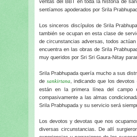
ventas del BBT en toda la historia de sa
sentíamos apoderados por Srila Prabhupad
Los sinceros discípulos de Srila Prabhup
también se ocupan en esta clase de servic
de circunstancias adversas, todos actúan 
encuentra en las obras de Srila Prabhupad
muy queridos por Sri Sri Gaura-Nitay para
Srila Prabhupada quería mucho a sus distri
de
, indicando que los devotos 
sankirtana
están en la primera línea del campo d
compasivamente a las almas condicionada
Srila Prabhupada y su servicio será siempr
Los devotos y devotas que nos ocupamos 
diversas circunstancias. De allí surgie