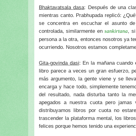
Bhaktavatsala dasa
: Después de una cla
mientras canto. Prabhupada replicó: ¿Qué
se concentra en escuchar el asunto de 
controlada, similarmente en
, s
sankirtana
persona a la otra, entonces nosotros ya ten
ocurriendo. Nosotros estamos completament
Gita-govinda dasi
: En la mañana cuando e
libro parece a veces un gran esfuerzo, 
más argumento, la gente viene y se llev
encarga y hace todo, simplemente tenemos
del resultado, nada disturba tanto la 
apegados a nuestra cuota pero jamas 
distribuyamos libros por cuota no esta
trascender la plataforma mental, los lib
felices porque hemos tenido una experienc