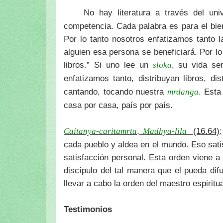
No hay literatura a través del uni
competencia. Cada palabra es para el bi
Por lo tanto nosotros enfatizamos tanto l
alguien esa persona se beneficiará. Por l
libros.” Si uno lee un
, su vida s
sloka
enfatizamos tanto, distribuyan libros, di
cantando, tocando nuestra
. Esta
mrdanga
casa por casa, país por país.
,
(16.64)
Caitanya-caritamrta
Madhya-lila
cada pueblo y aldea en el mundo. Eso sati
satisfacción personal. Esta orden viene a
discípulo del tal manera que el pueda di
llevar a cabo la orden del maestro espiritu
Testimonios