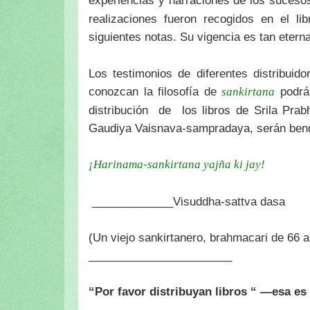
experiencias y narraciones de los suces
realizaciones fueron recogidos en el li
siguientes notas. Su vigencia es tan etern
Los testimonios de diferentes distribuid
conozcan la filosofía de
podrá
sankirtana
distribución de los libros de Srila Pra
Gaudiya Vaisnava-sampradaya, serán bend
¡Harinama-sankirtana yajña ki jay!
_____________Visuddha-sattva dasa
(Un viejo sankirtanero, brahmacari de 66 a
_______________________
“Por favor distribuyan libros “ —esa es 