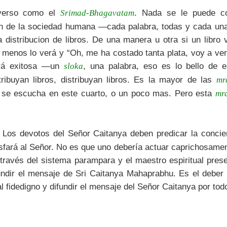
verso como el
. Nada se le puede c
Srimad-Bhagavatam
en de la sociedad humana —cada palabra, todas y cada una
a distribucion de libros. De una manera u otra si un libro
o menos lo verá y “Oh, me ha costado tanta plata, voy a ver
erá exitosa —un
, una palabra, eso es lo bello de e
sloka
stribuyan libros, distribuyan libros. Es la mayor de las
mr
 se escucha en este cuarto, o un poco mas. Pero esta
mr
: Los devotos del Señor Caitanya deben predicar la conci
sfará al Señor. No es que uno debería actuar caprichosamen
 través del sistema parampara y el maestro espiritual prese
fundir el mensaje de Sri Caitanya Mahaprabhu. Es el deber 
al fidedigno y difundir el mensaje del Señor Caitanya por to