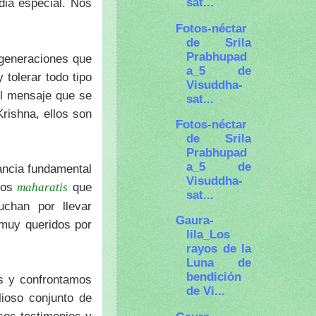
sat...
dia especial. Nos
Fotos-néctar
de Srila
Prabhupad
 generaciones que
a_5 de
tolerar todo tipo
Visuddha-
el mensaje que se
sat...
rishna, ellos son
Fotos-néctar
de Srila
Prabhupad
a_5 de
tancia fundamental
Visuddha-
 los
que
maharatis
sat...
uchan por llevar
Gaura-
 muy queridos por
lila_Los
rayos de la
Luna de
bendición
es y confrontamos
de Vi...
lioso conjunto de