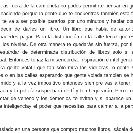
aras fuera de la camioneta no podes permitirte pensar en gr
 haciendo porque la gente que te encuentras también esta f
o te va a ser posible pararlos por uno minutos y hablar co
decir de darles un libro. Un libro que habla de autorid
hacerles pagar. Para la distribución en la calle tenaz que e
 los niveles. De otra manera te quedarás sin fuerza, por t
estándar de determinada distribución de libros solo si 
al. Entonces tenaz la misericordia, inspiración e inteligenc
 gente volátil que tan sólo mira las vidrieras, o gente 
es o en las calles esperando que gente volada también se ha
 tímido y a la vez impositivo entonces siempre vas a tener
íaca y la policía sospechará de tí y te chequearán. Pero cu
ctar de veneno y los demonios te evitan y si aparece un 
 inteligenciay el poder que necesitas para calmar a la per
siado en una persona que compró muchos libros, sácala de