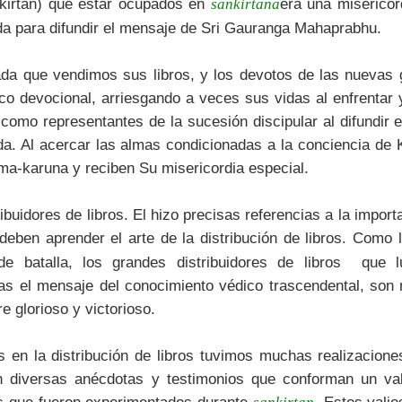
nkirtan) que estar ocupados en
era una misericor
sankirtana
a para difundir el mensaje de Sri Gauranga Mahaprabhu.
ada que vendimos sus libros, y los devotos de las nuevas
o devocional, arriesgando a veces sus vidas al enfrentar y 
como representantes de la sucesión discipular al difundir 
a. Al acercar las almas condicionadas a la conciencia de K
ma-karuna y reciben Su misericordia especial.
buidores de libros. El hizo precisas referencias a la impor
deben aprender el arte de la distribución de libros. Como
e batalla, los grandes distribuidores de libros que l
s el mensaje del conocimiento védico trascendental, son
e glorioso y victorioso.
en la distribución de libros tuvimos muchas realizacion
ron diversas anécdotas y testimonios que conforman un va