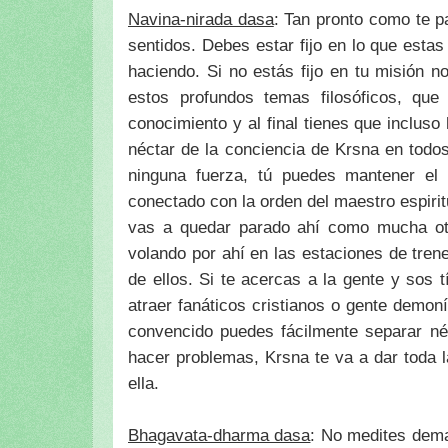
Navina-nirada dasa
: Tan pronto como te p
sentidos. Debes estar fijo en lo que estas
haciendo. Si no estás fijo en tu misión n
estos profundos temas filosóficos, que 
conocimiento y al final tienes que incluso 
néctar de la conciencia de Krsna en todos
ninguna fuerza, tú puedes mantener el 
conectado con la orden del maestro espiritu
vas a quedar parado ahí como mucha otra
volando por ahí en las estaciones de tren
de ellos. Si te acercas a la gente y sos
atraer fanáticos cristianos o gente demon
convencido puedes fácilmente separar né
hacer problemas, Krsna te va a dar toda la
ella.
Bhagavata-dharma dasa
: No medites dema