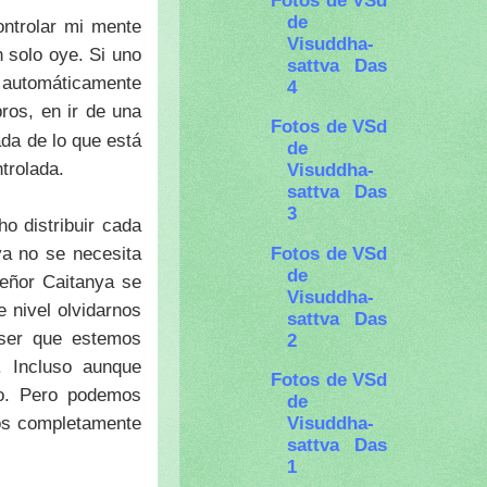
Fotos de VSd
de
ntrolar mi mente
Visuddha-
 solo oye. Si uno
sattva Das
 automáticamente
4
ros, en ir de una
Fotos de VSd
ada de lo que está
de
trolada.
Visuddha-
sattva Das
3
o distribuir cada
Fotos de VSd
ya no se necesita
de
Señor Caitanya se
Visuddha-
 nivel olvidarnos
sattva Das
 ser que estemos
2
 Incluso aunque
Fotos de VSd
go. Pero podemos
de
mos completamente
Visuddha-
sattva Das
1