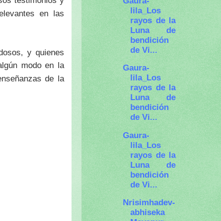
osos testimonios y
Gaura-
lila_Los
relevantes en las
rayos de la
Luna de
bendición
de Vi...
adosos, y quienes
algún modo en la
Gaura-
lila_Los
 enseñanzas de la
rayos de la
Luna de
bendición
de Vi...
Gaura-
lila_Los
rayos de la
Luna de
bendición
de Vi...
Nrisimhadev-
abhiseka