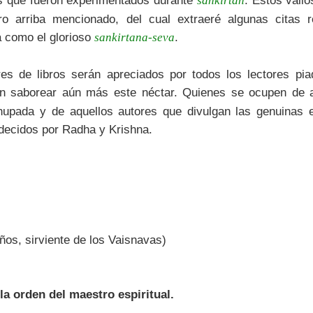
os que fueron experimentados durante
. Estos vali
sankirtan
bro arriba mencionado, del cual extraeré algunas citas 
a como el glorioso
.
sankirtana-seva
ores de libros serán apreciados por todos los lectores pi
n saborear aún más este néctar. Quienes se ocupen de 
bhupada y de aquellos autores que divulgan las genuinas
ecidos por Radha y Krishna.
ños, sirviente de los Vaisnavas)
la orden del maestro espiritual.