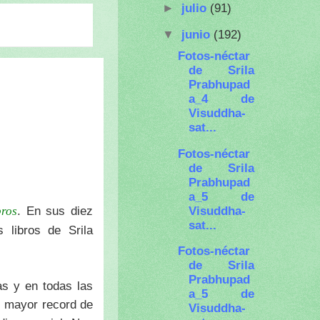
►
julio
(91)
▼
junio
(192)
Fotos-néctar
de Srila
Prabhupad
a_4 de
Visuddha-
sat...
Fotos-néctar
de Srila
Prabhupad
a_5 de
Visuddha-
. En sus diez
bros
sat...
 libros de Srila
Fotos-néctar
de Srila
Prabhupad
as y en todas las
a_5 de
l mayor record de
Visuddha-