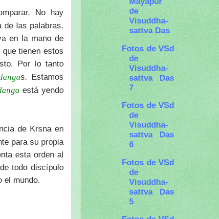
Mayapur
de
omparar. No hay
Visuddha-
 de las palabras.
sattva Das
 va en la mano de
Fotos de VSd
 que tienen estos
de
sto. Por lo tanto
Visuddha-
s. Estamos
danga
sattva Das
7
está yendo
danga
Fotos de VSd
de
Visuddha-
encia de Krsna en
sattva Das
te para su propia
6
nta esta orden al
Fotos de VSd
de todo discípulo
de
do el mundo.
Visuddha-
sattva Das
5