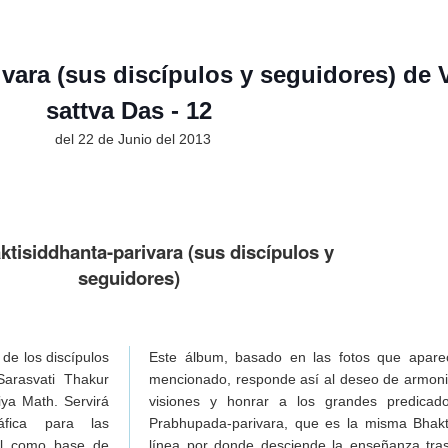
ega)
especial)
rega)
ivara (sus discípulos y seguidores) de
a)
sattva Das - 12
ga)
ga)
del 22 de Junio del 2013
ega)
rega)
laduta-1965
Sridhara Maharaj
aktisiddhanta-parivara (sus discípulos y
ación de un brahmana
seguidores)
de yukta vairagya; toda riqueza y opulencia humana deben
evoto materialista o kanistha-adhikari?
 de los discípulos
Este álbum, basado en las fotos que apare
cciones del maestro espiritual: 3 cartas de Srila Prabhupada
Sarasvati Thakur
mencionado, responde así al deseo de armoniz
Prabhupada
ya Math. Servirá
visiones y honrar a los grandes predicad
áfica para las
Prabhupada-parivara, que es la misma Bhakti
til como base de
línea por donde desciende la enseñanza tras