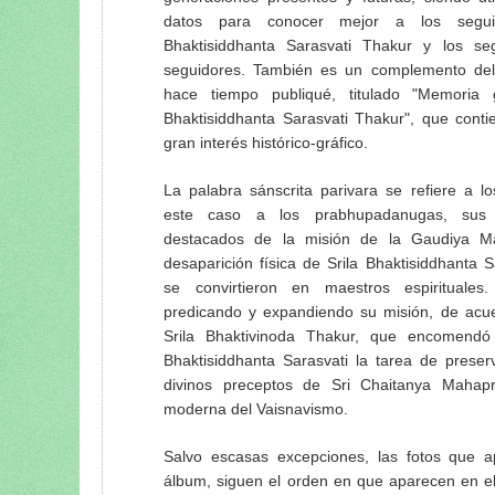
Quien no sigue al guru tal como debe s
datos para conocer mejor a los segui
Pasatiempos de Srila Prabhupada: La p
Bhaktisiddhanta Sarasvati Thakur y los se
Srila Prabhupada dijo (Bhag. 29 Sep. 1
seguidores. También es un complemento del
El néctar de Prabhupada (Serie de ent
hace tiempo publiqué, titulado "Memoria g
Srila Prabhupada uvaca: No hay dificu
Bhaktisiddhanta Sarasvati Thakur", que conti
Srila Prabhupada uvacha
gran interés histórico-gráfico.
"La esencia de la prédica de la Conci
(22 Junio 1951)
La palabra sánscrita parivara se refiere a l
Instrucciones de Srila Prabhupada...
este caso a los prabhupadanugas, sus 
destacados de la misión de la Gaudiya Ma
Memorias e instrucciones de Srila Pra
desaparición física de Srila Bhaktisiddhanta 
Prabhupada uvaca: ¿Quién es guru y c
se convirtieron en maestros espirituales.
Srila Prabhupada uvaca: Anavrttih sab
predicando y expandiendo su misión, de acu
La nefasta civilización moderna: citas 
Srila Bhaktivinoda Thakur, que encomendó 
Srila Prabhupada-lila… y un testimonio
Bhaktisiddhanta Sarasvati la tarea de preserv
Srila Prabhupada uvaca: Sobre la vida s
divinos preceptos de Sri Chaitanya Mahap
Visión y Plan Maestro para ISKCON Vri
moderna del Vaisnavismo.
Visuddha-sattva Das - INDICE de NO
Salvo escasas excepciones, las fotos que 
álbum, siguen el orden en que aparecen en el