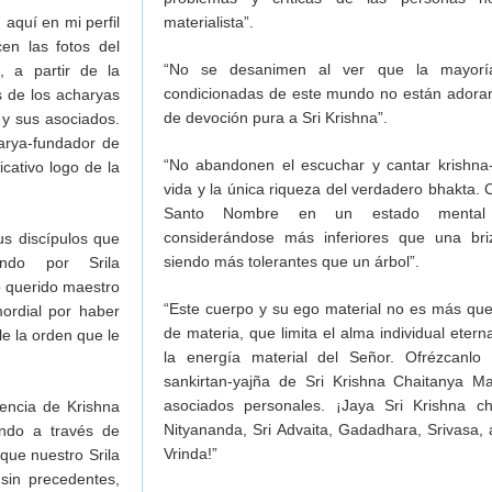
aquí en mi perfil
materialista”.
en las fotos del
“No se desanimen al ver que la mayorí
, a partir de la
condicionadas de este mundo no están adoran
as de los acharyas
de devoción pura a Sri Krishna”.
 y sus asociados.
arya-fundador de
“No abandonen el escuchar y cantar krishna-
icativo logo de la
vida y la única riqueza del verdadero bhakta. 
Santo Nombre en un estado mental
considerándose más inferiores que una br
s discípulos que
siendo más tolerantes que un árbol”.
ndo por Srila
 querido maestro
“Este cuerpo y su ego material no es más qu
mordial por haber
de materia, que limita el alma individual eter
e la orden que le
la energía material del Señor. Ofrézcanlo
sankirtan-yajña de Sri Krishna Chaitanya 
asociados personales. ¡Jaya Sri Krishna c
encia de Krishna
Nityananda, Sri Advaita, Gadadhara, Srivasa,
ndo a través de
Vrinda!”
que nuestro Srila
sin precedentes,