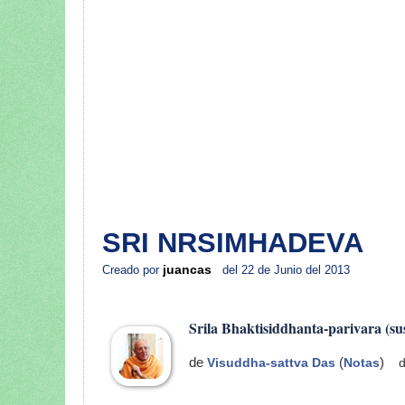
NRS
SRI NRSIMHADEVA
juancas
Creado por
del 22 de Junio del 2013
Srila Bhaktisiddhanta-parivara (sus
de
Visuddha-sattva Das
(
Notas
)
de