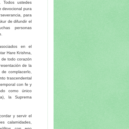
. Todos ustedes
e devocional pura
severancia, para
ur de difundir el
chas personas
o.
asociados en el
ntar Hare Krishna,
ad de todo corazón
resentación de la
 de complacerlo,
nto trascendental
temporal con fe y
endo como único
na), la Suprema
ordar y servir el
es calamidades,
eófitos con ego