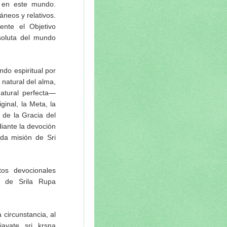
 en este mundo.
neos y relativos.
ente el Objetivo
soluta del mundo
do espiritual por
 natural del alma,
natural perfecta—
inal, la Meta, la
 de la Gracia del
iante la devoción
da misión de Sri
tos devocionales
 de Srila Rupa
circunstancia, al
jayate sri krsna