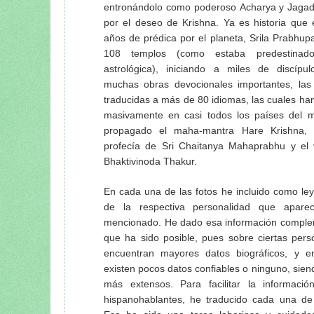
entronándolo como poderoso Acharya y Jaga
por el deseo de Krishna. Ya es historia que 
años de prédica por el planeta, Srila Prabhu
108 templos (como estaba predestina
astrológica), iniciando a miles de discípu
muchas obras devocionales importantes, las
traducidas a más de 80 idiomas, las cuales han
masivamente en casi todos los países del 
propagado el maha-mantra Hare Krishna, 
profecía de Sri Chaitanya Mahaprabhu y el va
Bhaktivinoda Thakur.
En cada una de las fotos he incluido como ley
de la respectiva personalidad que apare
mencionado. He dado esa información comple
que ha sido posible, pues sobre ciertas pers
encuentran mayores datos biográficos, y e
existen pocos datos confiables o ninguno, sien
más extensos. Para facilitar la informació
hispanohablantes, he traducido cada una de 