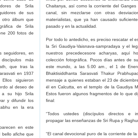
er no puede ser considerado discípulo
dores de Srila
Chaitanya, así como la corriente del Ganges 
rimera edición del Bhagavad-gita
guidores de sus
canal, sin mezclarse con otras desviacio
974)
 otro álbum que
materialistas, que ya han causado suficient
regas)
ráfica de Srila
pasado y en la actualidad.
tad para que Krishna nos dé un Guru
ene 200 fotos de
Por todo lo antedicho, es preciso rescatar el e
encia de Krishna": Carta de Srila Prabhupada a R. Prakash
la Sri Gaudiya-Vaisnava-sampradaya y el leg
os seguidores, en
nuestros precedecesore acharyas, aquí h
discípulos más
colección fotográfica. Pocos días antes de s
th, que tras la
este mundo, a las 5.00 am., el 1 de Ener
bhupada
Sarasvati en 1937
Bhaktisiddhanta Sarasvati Thakur Prabhupa
ómo aceptar discípulos?
 Ellos siguieron
mensaje a quienes estaban el 23 de diciembr
dat—Liberación por medio del sonido
erdo al deseo de
él en Calcutta, en el templo de la Gaudiya 
de Srila Prabhupada
a su hijo Srila
Estos fueron algunos fragmentos de lo que d
 personal
ar y difundir los
final:
exual y su reflejo pervertido
rabhu en la era
ndavana (los verdaderos estándares de Srila Prabhupada)
“Todos ustedes (discípulos directos e in
TAS VAISHNAVAS
propagar las enseñanzas de Sri Rupa y Raghu
aparecen en este
“El canal devocional puro de la corriente de la
 bello afiche que