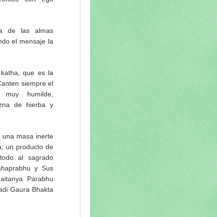
a de las almas
do el mensaje la
katha, que es la
Canten siempre el
 muy humilde,
izna de hierba y
e una masa inerte
na; un producto de
 todo al sagrado
Mahaprabhu y Sus
haitanya Parabhu
 adi Gaura Bhakta