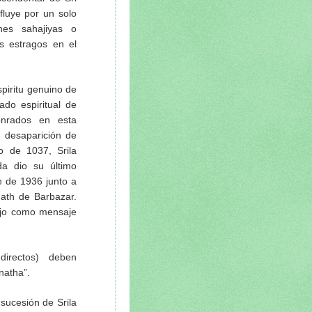
fluye por un solo
nes sahajiyas o
es estragos en el
spiritu genuino de
ado espiritual de
onrados en esta
u desaparición de
o de 1037, Srila
da dio su último
e de 1936 junto a
Math de Barbazar.
ijo como mensaje
directos) deben
natha”.
 sucesión de Srila