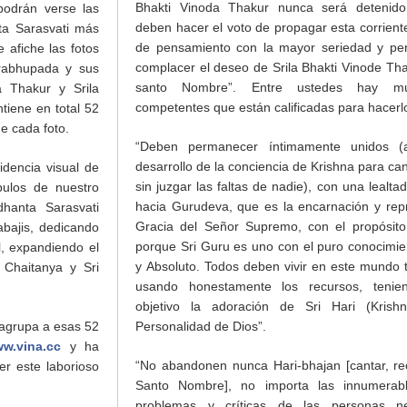
Bhakti Vinoda Thakur nunca será detenido
 podrán verse las
deben hacer el voto de propagar esta corrient
nta Sarasvati más
de pensamiento con la mayor seriedad y per
 afiche las fotos
complacer el deseo de Srila Bhakti Vinode Thak
Prabhupada y sus
santo Nombre”. Entre ustedes hay mu
a Thakur y Srila
competentes que están calificadas para hacerl
tiene en total 52
de cada foto.
“Deben permanecer íntimamente unidos (
desarrollo de la conciencia de Krishna para ca
idencia visual de
sin juzgar las faltas de nadie), con una lealt
ulos de nuestro
hacia Gurudeva, que es la encarnación y rep
dhanta Sarasvati
Gracia del Señor Supremo, con el propósito
abajis, dedicando
porque Sri Guru es uno con el puro conocimie
l, expandiendo el
y Absoluto. Todos deben vivir en este mundo 
 Chaitanya y Sri
usando honestamente los recursos, teni
objetivo la adoración de Sri Hari (Krish
 agrupa a esas 52
Personalidad de Dios”.
w.vina.cc
y ha
“No abandonen nunca Hari-bhajan [cantar, rec
r este laborioso
Santo Nombre], no importa las innumerabl
problemas y críticas de las personas n