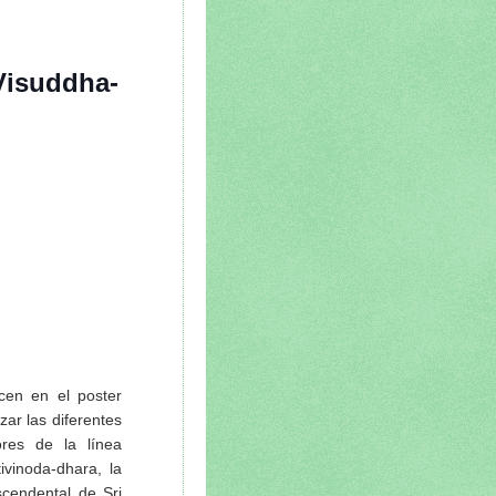
 Visuddha-
cen en el poster
ar las diferentes
ores de la línea
vinoda-dhara, la
cendental de Sri