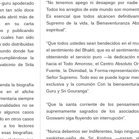
“No tenemos apego ni desapego por nadie
d-guru apoderado
Todos los arreglos de este mundo son momentá
en tan sólo doce
Es esencial que todos alcancen definitivam
pada abrió más de
Supremo de la vida, la Bienaventuranza Ab
do en su carta
espiritual”.
los y publicando
 cuales han sido
“Que todos ustedes sean bendecidos en el mun
 sido distribuidas
el sentimiento del Bhakti, que es el sentimiento
mundo donde fue
obteniendo el servicio puro —la dedicación 
cumpliéndose la
hacia el Todo Amoroso, el Centro Absoluto Orig
ticinio de Srila
Fuente, la Divinidad, la Forma-representación
Señor Supremo. Todo eso se puede lograr med
exclusiva y la comunión Con la bienaventura
enda la biografía
Guru y Sri Gouranga”.
ce en el afiche
mentaria siempre
“Que la santa corriente de los pensamien
onalidades no se
supremamente sagrados de los asociados
n algunos casos
Goswami siga fluyendo sin interrupción”.
do en otros casos
n a los lectores
“Nunca debemos ser indiferentes, bajo ninguna 
esas biografías.
sankirtan-yajña de Sri Krishna —param vi