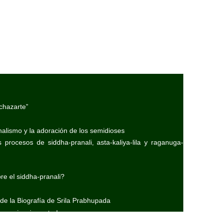
chazarte”
nalismo y la adoración de los semidioses
 procesos de siddha-pranali, asta-kaliya-lila y raganuga-
e el siddha-pranali?
 de la Biografía de Srila Prabhupada
experiencias astrales