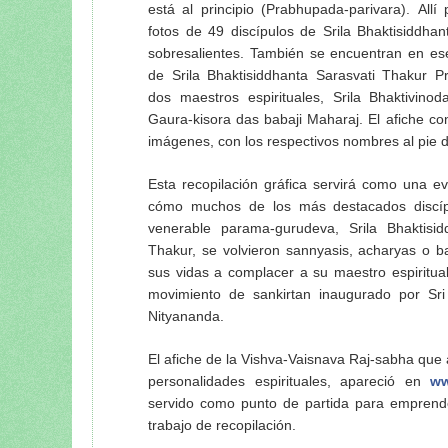
está al principio (Prabhupada-parivara). Allí
fotos de 49 discípulos de Srila Bhaktisiddha
sobresalientes. También se encuentran en ese
de Srila Bhaktisiddhanta Sarasvati Thakur 
dos maestros espirituales, Srila Bhaktivinod
Gaura-kisora das babaji Maharaj. El afiche con
imágenes, con los respectivos nombres al pie 
Esta recopilación gráfica servirá como una ev
cómo muchos de los más destacados discíp
venerable parama-gurudeva, Srila Bhaktisid
Thakur, se volvieron sannyasis, acharyas o b
sus vidas a complacer a su maestro espiritua
movimiento de sankirtan inaugurado por Sri
Nityananda.
El afiche de la Vishva-Vaisnava Raj-sabha que
personalidades espirituales, apareció en
ww
servido como punto de partida para emprende
trabajo de recopilación.