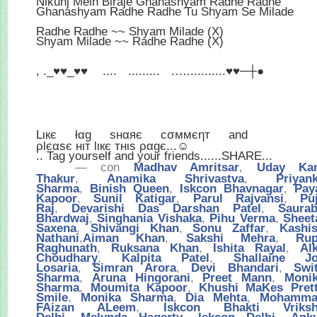
Nikunj Mein Biraje Ghanashyam Radhe Radhe
Ghanashyam Radhe Radhe Tu Shyam Se Milade
Radhe Radhe ~~ Shyam Milade (X)
Shyam Milade ~~ Radhe Radhe (X)
, ._♥♥_♥♥
....
.........
.…...........♥♥─┼●
Lιкє
łαg
sнαяє
cσммєηт
and
ρlєαsє нιт lιкє тнιѕ ραgє...☺
.. Tag yourself and your friends......SHARE...
— con
Madhav Amritsar
,
Uday Ka
Thakur
,
Anamika Shrivastva
,
Priyan
Sharma
,
Binish Queen
,
Iskcon Bhavnagar
,
Pay
Kapoor
,
Sunil Katigar
,
Parul Rajvansi
,
Pu
Raj
,
Devarishi Das Darshan Patel
,
Saura
Bhardwaj
,
Singhania Vishaka
,
Pihu Verma
,
Sheet
Saxena
,
Shivangi Khan
,
Sonu Zaffar
,
Kashi
Nathani
,
Aiman Khan
,
Sakshi Mehra
,
Ru
Raghunath
,
Ruksana Khan
,
Ishita Rayal
,
Al
Choudhary
,
Kalpita Patel
,
Shallaine J
Losaria
,
Simran Arora
,
Devi Bhandari
,
Swi
Sharma
,
Aruna Hingorani
,
Preet Mann
,
Moni
Sharma
,
Moumita Kapoor
,
Khushi MaKes Pret
Smile
,
Monika Sharma
,
Dia Mehta
,
Mohamma
FAizan ALeem
,
Iskcon Bhakti Vriks