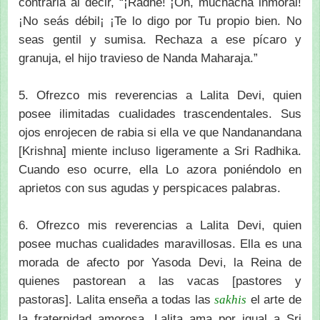
contraria al decir, “¡Radhe! ¡Oh, muchacha inmoral!
¡No seás débil¡ ¡Te lo digo por Tu propio bien. No
seas gentil y sumisa. Rechaza a ese pícaro y
granuja, el hijo travieso de Nanda Maharaja.”
5. Ofrezco mis reverencias a Lalita Devi, quien
posee ilimitadas cualidades trascendentales. Sus
ojos enrojecen de rabia si ella ve que Nandanandana
[Krishna] miente incluso ligeramente a Sri Radhika.
Cuando eso ocurre, ella Lo azora poniéndolo en
aprietos con sus agudas y perspicaces palabras.
6. Ofrezco mis reverencias a Lalita Devi, quien
posee muchas cualidades maravillosas. Ella es una
morada de afecto por Yasoda Devi, la Reina de
quienes pastorean a las vacas [pastores y
pastoras]. Lalita enseña a todas las
el arte de
sakhis
la fraternidad amorosa. Lalita ama por igual a Sri