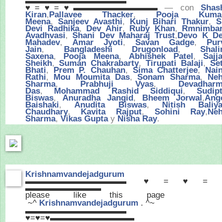
▬▬▬▬▬▬▬▬▬▬▬▬
♥=♥=♥▬▬▬▬▬▬▬▬▬▬
— con
Shas
Kiran
,
Pallavee Thacker
,
Pooja Kumar
Meena
,
Sanjeev Avasthi
,
Kunj Bihari Thakur
,
S
Devi Radhika
,
Dev Ahir
,
Ruby Khan
,
Rmnimba
Avadhvasi
,
Shani Dev Maharaj Trust
,
Devo K D
Mahadev
,
Amar Jyoti
,
Savan Gadge
,
Pur
Jain
,
Bangladeshi Drugonload
,
Shali
Saxena
,
Pooja Meena
,
Abhishek Patel
,
Sajj
Sheikh
,
Suman Chakrabarty
,
Tirupati Balaji
,
Se
Bhati
,
Prem P. Chauhan
,
Sima Chatterjee
,
Nai
Rathi
,
Mou Moumita Das
,
Sonam Sharma
,
Ne
Sharma
,
Prabhuji Vyas
,
Devadhar
Das
,
Mohammad Rashid Siddiqui
,
Sudip
Biswas
,
Anuradha Jangid
,
Bheem Jorwal
,
Ang
Baishaki
,
Anudita Biswas
,
Nitish Baliy
Chaudhary
,
Kavita Rajput
,
Sohini Ray
,
Ne
Sharma
,
Vikas Gupta
y
Nisha Ray
.
Krishnamvandejadgurum
▬▬▬▬▬▬▬▬▬▬▬▬ ♥=♥=
▬▬▬▬▬▬▬▬▬
please like this page
~^
Krishnamvandejadgurum
. ^~
▬▬▬▬▬▬▬▬▬▬▬▬
♥=♥=♥▬▬▬▬▬▬▬▬▬▬