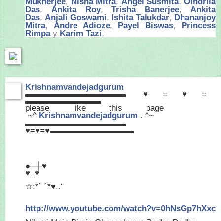
Mukherjee
,
Nisha Mitra
,
Angel Susmita
,
Oindrila
Das
,
Ankita Roy
,
Trisha Banerjee
,
Ankita
Das
,
Anjali Goswami
,
Ishita Talukdar
,
Dhananjoy
Mitra
,
Andre Adioze
,
Payel Biswas
,
Princess
Rimpa
y
Karim Tazi
.
Krishnamvandejadgurum
▬▬▬▬▬▬▬▬▬▬▬▬ ♥=♥=
▬▬▬▬▬▬▬▬▬
please like this page
~^
Krishnamvandejadgurum
. ^~
▬▬▬▬▬▬▬▬▬▬▬▬
♥=♥=♥▬▬▬▬▬▬▬▬▬▬
●─┼♥
♥_♥
☆:*´¨`*♥.."
http://www.youtube.com/
watch?v=0hNsGp7hXxc