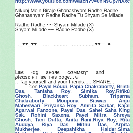
http://www.youtube.com/
watch?v=0hNsGp7hXxc
Nikunj Mein Biraje Ghanashyam Radhe Radhe
Ghanashyam Radhe Radhe Tu Shyam Se Milade
Radhe Radhe ~~ Shyam Milade (X)
Shyam Milade ~~ Radhe Radhe (X)
, ._♥♥_♥♥
....
.........
.…...........♥♥─┼●
Lιкє
łαg
sнαяє
cσммєηт
and
ρlєαsє нιт lιкє тнιѕ ραgє...☺
.. Tag yourself and your friends......SHARE...
— con
Payel Boudi
,
Papia Chakraborty
,
Bristi
Das
,
Tanisha Roy
,
Simika Roy
,
Rìñkû
Ghosh
,
Blackheart Subham
,
Triparna
Chakraborty
,
Moupona Biswas
,
Anju
Maheswari
,
Priyanka Roy
,
Amrita Sarkar
,
Kajal
Agarwal Fanzone
,
Payel Das
,
Sahel Saha King
Ssk
,
Rohini Saxena
,
Payel Mitra
,
Shreya
Ghosh
,
Tani Dutta
,
Anita Rani
,
Riya Roy
,
Rita
Auddya
,
Riya Das
,
Mithu Das
,
Arpita
Mukherjee
,
Deepshikha Halder
,
Sima