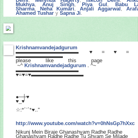
Delhi
,
Melynda Hagerty
,
Iskcon Delhi
,
Ank
Mukhya
,
Anuj Singh
,
Piya Gul
,
Babu L
Sharma
,
Neha Kumari
,
Anjali Aggarwal
,
Araf
Ahamed Tushar
y
Sapna Ji
.
Krishnamvandejadgurum
▬▬▬▬▬▬▬▬▬▬▬▬ ♥=♥=
▬▬▬▬▬▬▬▬▬
please like this page
~^
Krishnamvandejadgurum
. ^~
▬▬▬▬▬▬▬▬▬▬▬▬
♥=♥=♥▬▬▬▬▬▬▬▬▬▬
●─┼♥
♥_♥
☆:*´¨`*♥.."
http://www.youtube.com/
watch?v=0hNsGp7hXxc
Nikunj Mein Biraje Ghanashyam Radhe Radhe
Ghanashyam Radhe Radhe Tu Shyam Se Milade