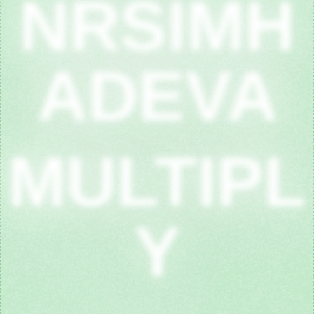
NRSIMH
ADEVA
MULTIPL
Y