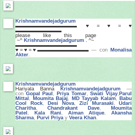
Krishnamvandejadgurum
▬▬▬▬▬▬▬▬▬▬▬▬ ♥=♥=♥
▬▬▬▬▬▬▬▬▬
please like this page
~^
Krishnamvandejadgurum
. ^~
▬▬▬▬▬▬▬▬▬▬▬▬
♥=♥=♥▬▬▬▬▬▬▬▬▬▬
— con
Monalisa
Akter
.
Krishnamvandejadgurum
Hariyala Banna
Krishnamvandejadgurum
—
con
Gopal Paul
,
Priya Tomar
,
Swati Vijay
,
Parul
Mittal
,
Moumita Bajaj
,
MD Tayyab Kalam
,
Babu
Cool Rock
,
Desi Nova
,
Zizi Murasaki
,
Udari
Charitha
,
Chandrakant Dave
,
Moumita
Patel
,
Kala Rani
,
Aiman Atique
,
Akansha
Sharma
,
Purvi Priya
y
Veera Khan
.