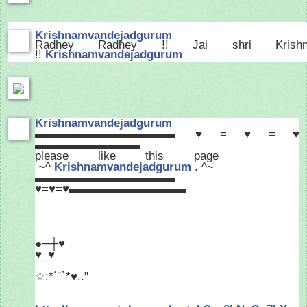
Krishnamvandejadgurum
Radhey Radhey !! Jai shri Krishn
!!
Krishnamvandejadgurum
Krishnamvandejadgurum
▬▬▬▬▬▬▬▬▬▬▬▬ ♥=♥=♥
▬▬▬▬▬▬▬▬▬
please like this page
~^
Krishnamvandejadgurum
. ^~
▬▬▬▬▬▬▬▬▬▬▬▬
♥=♥=♥▬▬▬▬▬▬▬▬▬▬
●─┼♥
♥_♥
☆:*´¨`*♥.."