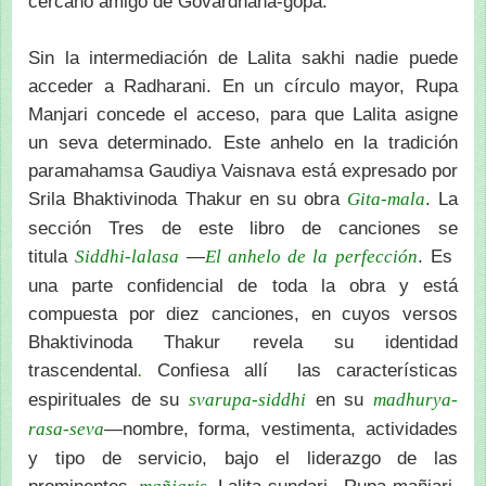
cercano amigo de Govardhana-gopa.
Sin la intermediación de Lalita sakhi nadie puede
acceder a Radharani. En un círculo mayor, Rupa
Manjari concede el acceso, para que Lalita asigne
un seva determinado. Este anhelo en la tradición
paramahamsa Gaudiya Vaisnava está expresado por
Srila Bhaktivinoda Thakur en su obra
. La
Gita-mala
sección Tres de este libro de canciones se
titula
—
. Es
Siddhi-lalasa
El anhelo de la perfección
una parte confidencial de toda la obra y está
compuesta por diez canciones, en cuyos versos
Bhaktivinoda Thakur revela su identidad
trascendental
Confiesa allí las características
.
espirituales de su
en su
svarupa-siddhi
madhurya-
—nombre, forma, vestimenta, actividades
rasa-seva
y tipo de servicio, bajo el liderazgo de las