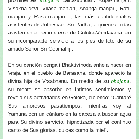
prominentes
Lalita-sundari, Rupa-mañjari,
mañjaris
Visakha-devi, Vilasa-mañjari, Ananga-mañjari, Rati-
mañjari y Rasa-mañjari—, las más confidenciales
asistentes de Juthesvari Sri Radha, a quienes todas
asisten en el reino eterno de Goloka-Vrindavana, en
su incomparable servicio a los pies de loto de su
amado Señor Sri Gopinathji.
En su canción bengalí Bhaktivinoda anhela nacer en
Vraja, en el pueblo de Barasana, donde apareció la
divina hija de Vrsabhanu. En medio de su
,
bhajana
su mente se absorbe en íntimos sentimientos y
revela sus actividades en Goloka, diciendo:
“Cantaré
Sus amorosos pasatiempos, mientras voy al
Yamuna con un cántaro en la cabeza a buscar agua
para Su divino servicio, hipnotizada por el continuo
canto de Sus glorias, dulces como la miel”.