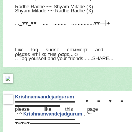
Radhe Radhe ~~ Shyam Milade (X)
Shyam Milade ~~ Radhe Radhe (X)
, ._♥♥_♥♥
....
.........
.…...........♥♥─┼●
Lιкє
łαg
sнαяє
cσммєηт
and
ρlєαsє нιт lιкє тнιѕ ραgє...☺
.. Tag yourself and your friends......SHARE...
Krishnamvandejadgurum
▬▬▬▬▬▬▬▬▬▬▬▬ ♥=♥=
▬▬▬▬▬▬▬▬▬
please like this page
~^
Krishnamvandejadgurum
. ^~
▬▬▬▬▬▬▬▬▬▬▬▬
♥=♥=♥▬▬▬▬▬▬▬▬▬▬