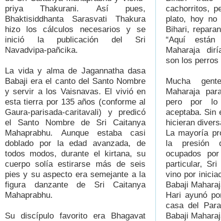
priya Thakurani. Así pues,
cachorritos, pe
Bhaktisiddhanta Sarasvati Thakura
plato, hoy no
hizo los cálculos necesarios y se
Bihari, reparan
inició la publicación del Sri
“Aquí están 
Navadvipa-pañcika.
Maharaja dirí
son los perros
La vida y alma de Jagannatha dasa
Babaji era el canto del Santo Nombre
Mucha gent
y servir a los Vaisnavas. El vivió en
Maharaja para
esta tierra por 135 años (conforme al
pero por lo
Gaura-parisada-caritavali)
y predicó
aceptaba. Sin 
el Santo Nombre de Sri Caitanya
hicieran divers
Mahaprabhu. Aunque estaba casi
La mayoría pr
doblado por la edad avanzada, de
la presión 
todos modos, durante el kirtana, su
ocupados por
cuerpo solía estirarse más de seis
particular, Sr
pies y su aspecto era semejante a la
vino por inicia
figura danzante de Sri Caitanya
Babaji Maharaj
Mahaprabhu.
Hari ayunó por
casa del Para
Su discípulo favorito era Bhagavat
Babaji Maharaj