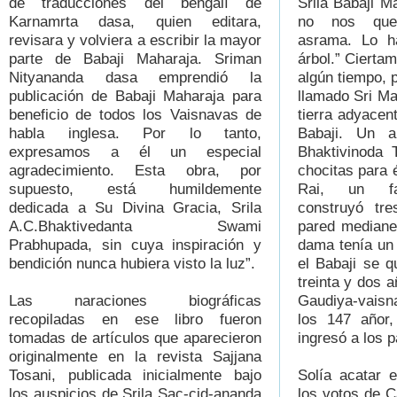
de traducciones del bengalí de
Srila Babaji M
Karnamrta dasa, quien editara,
no nos que
revisara y volviera a escribir la mayor
asrama. Lo h
parte de Babaji Maharaja. Sriman
árbol.” Ciertam
Nityananda dasa emprendió la
algún tiempo, 
publicación de Babaji Maharaja para
llamado Sri M
beneficio de todos los Vaisnavas de
tierra adyacent
habla inglesa. Por lo tanto,
Babaji. Un a
expresamos a él un especial
Bhaktivinoda 
agradecimiento. Esta obra, por
chocitas para é
supuesto, está humildemente
Rai, un fam
dedicada a Su Divina Gracia, Srila
construyó t
A.C.Bhaktivedanta Swami
pared mediane
Prabhupada, sin cuya inspiración y
dama tenía un
bendición nunca hubiera visto la luz”.
el Babaji se q
treinta y dos 
Las naraciones biográficas
Gaudiya-vaisna
recopiladas en ese libro fueron
los 147 añor
tomadas de artículos que aparecieron
ingresó a los 
originalmente en la revista Sajjana
Tosani, publicada inicialmente bajo
Solía acatar e
los auspicios de Srila Sac-cid-ananda
los votos de C