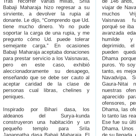
Tras recorrer varias millas, Srila
de 146 años, 
Babaji Maharaja hizo regresar a su
viajar de Nav
sirviente, a devolver la rupia al
muchos Vr
donante. Le dijo, “Comprendo que Ud.
Vaisnavas f
tiene mucho dinero. Yo no pude
porqué se iba
soportar la carga de una rupia, y me
avanzada ed
pregunto cómo Ud. puede tolerar
humilde y t
semejante carga.” En ocasiones
deprimido, el
Babaji Maharaja aceptaba donaciones
pueden qued
para prestar servicio a los Vaisnavas,
Dhama porque
pero en este caso, exhibió
puros. Yo soy
aleccionadoramente su desapego,
tanto, es mej
enseñando que se debe ser cauto al
Navadvipa. S
aceptar caridad de la clase de
Gaura-Nitai 
personas cual libras, chelines y
nuestras ofe
peniques.
aparecido par
ofensores, pe
Inspirado por Bihari dasa, los
Dhama, las of
aldeanos del Surya-kunda
lo tanto las re
construyeron una habitación y un
Ese fue su últ
pequeño templo para Srila
Dhama. Unos 
Jagannatha dasa Babaji Maharaja. El
de su llegada, 