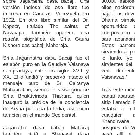
sobre Jaganatha dasa babaji. Una
80.000 sabios
versión inglesa de ese libro fue
ellos naciero
impresa en Caracas, Venezuela, en
baja. Los devo
1992. En otro libro similar del Dr.
Dhama simple
Kapoor, titulado The saints of
oportunidad
Navavipa, también aparece una
cuerpos con s
reseña biográfica de Srila Gaura
para abandon
Kishora das babaji Maharaja.
Estos barren
sirviendo al p
Srila Jagannatha dasa Babaji fue el
lo tanto, yo
eslabón puro en la Gaudiya Vaisnava
sirvientes de
sampradaya, entre los siglos XVIII y
veo difere
XX. El difundió y preservó intacto el
Vaisnavas.”
mensaje puro de Sri Caitanya
Mahaprabhu, siendo el siksa-guru de
Tras este incid
Srila Bhaktivinoda Thakura, quien
cantar aparta
inauguró la prédica de la conciencia
sitio llamado
de Krsna por toda la India, así como
estaba a mil
también en el mundo Occidental.
cualquier
Khandirvana
Jaganatha dasa babaji Maharaj
bosques de Vr
también inició a Bhagavat dasa
pasó allí e