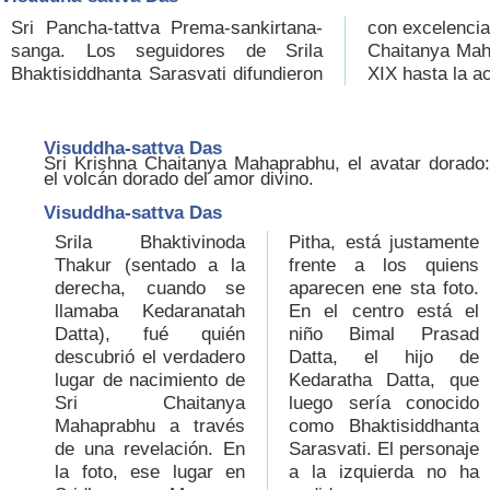
Sri Pancha-tattva Prema-sankirtana-
con excelencia las enseñanzas de Sri
sanga. Los seguidores de Srila
Chaitanya Mahaprabhu desde el siglo
Bhaktisiddhanta Sarasvati difundieron
XIX hasta la ac
Visuddha-sattva Das
Sri Krishna Chaitanya Mahaprabhu, el avatar dorado:
el volcán dorado del amor divino.
Visuddha-sattva Das
Srila Bhaktivinoda
Pitha, está justamente
Thakur (sentado a la
frente a los quiens
derecha, cuando se
aparecen ene sta foto.
llamaba Kedaranatah
En el centro está el
Datta), fué quién
niño Bimal Prasad
descubrió el verdadero
Datta, el hijo de
lugar de nacimiento de
Kedaratha Datta, que
Sri Chaitanya
luego sería conocido
Mahaprabhu a través
como Bhaktisiddhanta
de una revelación. En
Sarasvati. El personaje
la foto, ese lugar en
a la izquierda no ha