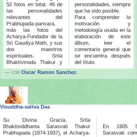
52 fotos en total; 49 de
personalidades, siempre
las personalidades
que ha sido posible.
relevantes del
Para comprender la
Prabhupada-parivara,
motivación y
más las fotos del
metodología usada en la
Acharya-Fundador de la
elaboración de este
Sri Gaudiya Math, y sus
álbum, leer el
do
s maestros
comentario general que
espirituales, Srila
se encuentra después
Bhaktivinoda Thakur y
del título.
— con
Oscar Ramon Sanchez
.
Visuddha-sattva Das
Su Divina Gracia, Srila
Bhaktisiddhanta Sarasvati Thakur
En 1905 Sri
Prabhupada (1874-1937), el Acharya-
Sarasvati com