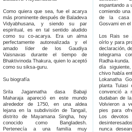
espantando a 
Como quiera que sea, fue el acarya
comiendo una 
más prominente después de Baladeva
de la casa 
Vidyabhusana, y siendo su par
Gosvami en el
espiritual, es en tal sentido aludido
como su co-acarya. Era un alma
Los Rais se 
perfectamente autorealizada y el
oírlo y para pr
amado líder de los Gaudiya
declaración, d
Vaisnavas durante el tiempo de
telegrama co
Bhaktivinoda Thakura, quien lo aceptó
Radha-kunda. 
como su siksa-guru.
día siguiente
chivo había ent
Su biografía
Lokanatha Go
planta Tulasi 
Srila Jagannatha dasa Babaji
convenció a 
Maharaja apareció en este mundo
dudaban de la 
alrededor de 1750, en una aldea
Volvieron a v
lejana en la subdivisión de Tangail,
pies para ofr
distrito de Mayamana Singha, hoy
Los devotos 
conocido como Bangladesh.
desinteresados
Pertenecía a una familia muy
nunca desearo