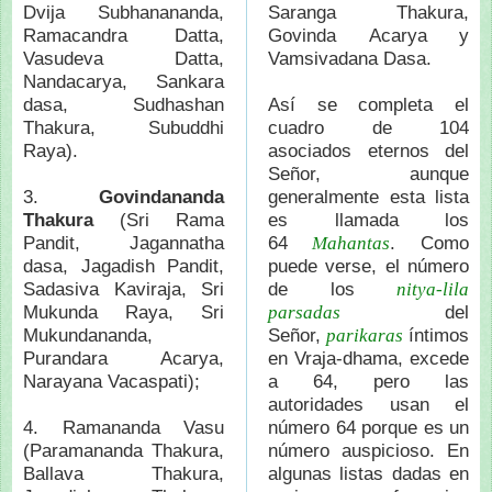
Dvija Subhanananda,
Saranga Thakura,
Ramacandra Datta,
Govinda Acarya y
Vasudeva Datta,
Vamsivadana Dasa.
Nandacarya, Sankara
dasa, Sudhashan
Así se completa el
Thakura, Subuddhi
cuadro de 104
Raya).
asociados eternos del
Señor, aunque
3.
Govindananda
generalmente esta lista
Thakura
(Sri Rama
es llamada los
Pandit, Jagannatha
64
. Como
Mahantas
dasa, Jagadish Pandit,
puede verse, el número
Sadasiva Kaviraja, Sri
de los
nitya-lila
Mukunda Raya, Sri
del
parsadas
Mukundananda,
Señor,
íntimos
parikaras
Purandara Acarya,
en Vraja-dhama, excede
Narayana Vacaspati);
a 64, pero las
autoridades usan el
4. Ramananda Vasu
número 64 porque es un
(Paramananda Thakura,
número auspicioso. En
Ballava Thakura,
algunas listas dadas en