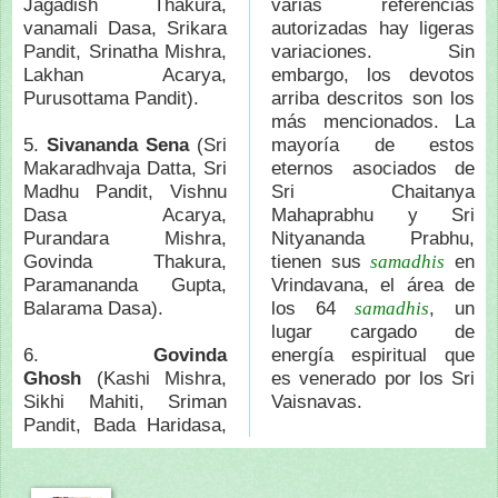
Jagadish Thakura,
varias referencias
vanamali Dasa, Srikara
autorizadas hay ligeras
Pandit, Srinatha Mishra,
variaciones. Sin
Lakhan Acarya,
embargo, los devotos
Purusottama Pandit).
arriba descritos son los
más mencionados. La
5.
Sivananda Sena
(Sri
mayoría de estos
Makaradhvaja Datta, Sri
eternos asociados de
Madhu Pandit, Vishnu
Sri Chaitanya
Dasa Acarya,
Mahaprabhu y Sri
Purandara Mishra,
Nityananda Prabhu,
Govinda Thakura,
tienen sus
en
samadhis
Paramananda Gupta,
Vrindavana, el área de
Balarama Dasa).
los 64
, un
samadhis
lugar cargado de
6.
Govinda
energía espiritual que
Ghosh
(Kashi Mishra,
es venerado por los Sri
Sikhi Mahiti, Sriman
Vaisnavas.
Pandit, Bada Haridasa,