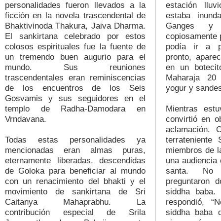
personalidades fueron llevados a la
estación lluv
ficción en la novela trascendental de
estaba inund
Bhaktivinoda Thakura, Jaiva Dharma.
Ganges y c
El sankirtana celebrado por estos
copiosamente 
colosos espirituales fue la fuente de
podía ir a p
un tremendo buen augurio para el
pronto, apare
mundo. Sus reuniones
en un botecit
trascendentales eran reminiscencias
Maharaja 20 
de los encuentros de los Seis
yogur y sande
Gosvamis y sus seguidores en el
templo de Radha-Damodara en
Mientras est
Vrndavana.
convirtió en o
aclamación. C
Todas estas personalidades ya
terrateniente
mencionadas eran almas puras,
miembros de la
eternamente liberadas, descendidas
una audiencia
de Goloka para beneficiar al mundo
santa. No r
con un renacimiento del bhakti y el
preguntaron d
movimiento de sankirtana de Sri
siddha baba. 
Caitanya Mahaprabhu. La
respondió, “
contribución especial de Srila
siddha baba q