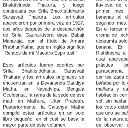
Bhaktivinoda Thakura, y luego
lluviosa de 
continuada por Srila Bhaktisiddhanta
primer mes,
Sarasvati Thakura. Los artículos
bananas al d
aparecieron por primera vez en 1917,
segundo mes,
dos años después de la desaparición
En el tercer 
de Srila Gaura-kisora dasa Babaji
crema de lech
Maharaja, con el título de Amara
consumía solo 
Prabhur Katha, que en inglés significa
banana. En 
“Relatos de mi Maestro Espiritual.”
Rishikesha a 
cual abarcab
Esos artículos fueron escritos por
práctica pu
Srila Bhaktisiddhanta Sarasvati
purascarana. 
Thakura y los artículos originales se
ser realizada 
encuentran en la Devananda Gaudiya
bañaba por lo g
Matha, en Navadvipa, Bengala
mañana y ca
Occidental, la rama de la sede de ese
habitación cer
math en Mathura, Uttar Pradesh.
sol, sin hablar
Posteriormente, la Caitanya Matha
los votos deb
compiló estos artículos en un solo
que uno se ba
libro pequeño, en el cual se basa la
de la natural
mayor parte de este volumen.
de observar 