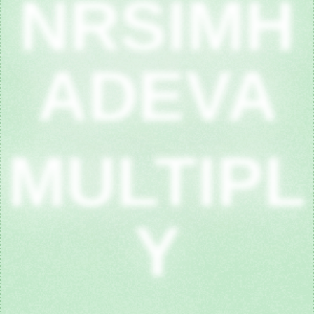
NRSIMH
ADEVA
MULTIPL
Y