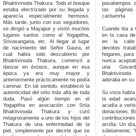
Bhaktivinoda Thakura. Todo el bosque
pasatiempos d
estaba electrizado por su llegada y
las páginas
aparecía especialmente hermoso.
caritamrta
Más tarde, junto con sus seguidores,
se dirigió a Mayapur y visitó muchos
Cuando iba a 
lugares santos como el Yogapitha,
en la casa de
Srivasangana, etc. Al llegar al lugar
en la calle
de nacimiento del Señor Gaura, el
devotos trata
cual había sido descubierto por
hogares, para 
Bhaktivinoda Thakura, comenzó a
nunca aceptab
danzar en éxtasis, aunque en esa
una Govard
época ya era muy mayor y
Bhaktivinod
anteriormente prácticamente no podía
adoraba en su 
caminar. En tal sentido, estableció la
autenticidad del sitio más allá de toda
Su vista había
duda. Pasó algún tiempo en el
la edad avan
Yogapitha en asociación con Srila
acudía a verl
Bhaktivinoda Thakura y curó
donaciones. Bi
milagrosamente a uno de los hijos del
contribuciones
Thakura de una enfermedad de la
arcilla. Un día
piel, simplemente por decirle que se
súbitamente, “