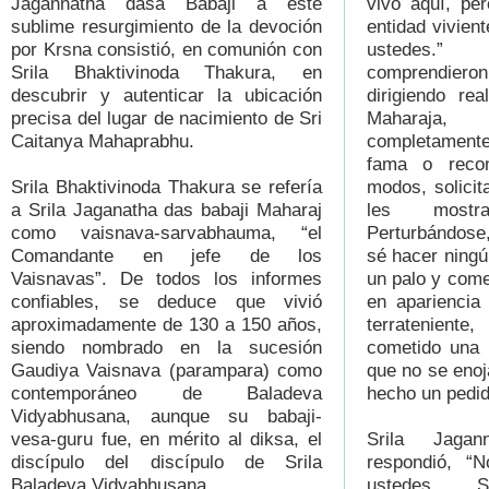
Jagannatha dasa Babaji a este
vivo aquí, pe
sublime resurgimiento de la devoción
entidad vivien
por Krsna consistió, en comunión con
ustedes.”
Srila Bhaktivinoda Thakura, en
comprendier
descubrir y autenticar la ubicación
dirigiendo re
precisa del lugar de nacimiento de Sri
Maharaja
Caitanya Mahaprabhu.
completament
fama o recon
Srila Bhaktivinoda Thakura se refería
modos, solici
a Srila Jaganatha das babaji Maharaj
les mostr
como vaisnava-sarvabhauma, “el
Perturbándose,
Comandante en jefe de los
sé hacer ningú
Vaisnavas”. De todos los informes
un palo y comen
confiables, se deduce que vivió
en apariencia 
aproximadamente de 130 a 150 años,
terratenient
siendo nombrado en la sucesión
cometido una 
Gaudiya Vaisnava (parampara) como
que no se enoj
contemporáneo de Baladeva
hecho un pedid
Vidyabhusana, aunque su babaji-
vesa-guru fue, en mérito al diksa, el
Srila Jagan
discípulo del discípulo de Srila
respondió, “
Baladeva Vidyabhusana.
ustedes. S