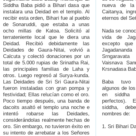
Siddha Baba pidió a Bihari dasa que
nueva de la 
instalara una Deidad en el templo. Al
Caitanya, ing
recibir esta orden, Bihari fue al pueblo
eternos del Se
de Sonaruddi, que estaba a unas
ocho millas de Katoa. Solicitó al
Nada se conoc
terrateniente local que le diera una
vida de Jag
Deidad. Recibió debidamente las
excepto que
Deidades de Gaura-Nitai, volvió a
Jagadana
Calcuta y colectó donaciones por un
Srngaravat
total de 5.000 rupias de Srinatha Rai,
Vaisnava San
las principales familias de Laha y
Krsnadasa Bab
otros. Luego regresó al Surya-kunda.
Las Deidades de Sri Sri Gaura-Nitai
Baba tuvo m
fueron instaladas con gran pompa y
algunos de los
festividad; Ellas relucían como el oro.
en siddha 
Poco tiempo después, una banda de
perfectos). 
dacoits asaltó el templo una noche e
siddha, deb
intentó robarse las Deidades,
nombres de:
considerándolas realmente hechas de
oro. Sin embargo, no tuvieron éxito en
1. Sri Bihari D
su intento de arrebatar a los Señores