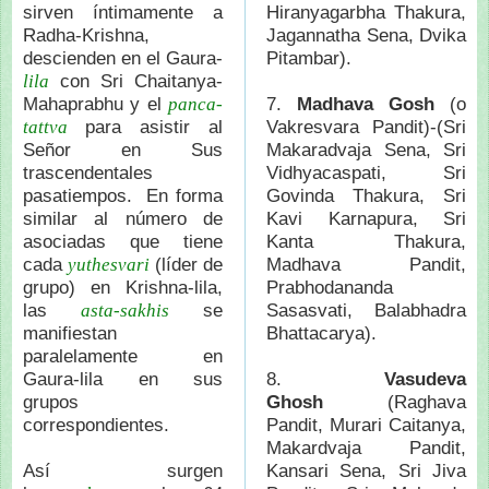
sirven íntimamente a
Hiranyagarbha Thakura,
Radha-Krishna,
Jagannatha Sena, Dvika
descienden en el Gaura-
Pitambar).
con Sri Chaitanya-
lila
Mahaprabhu y el
7.
Madhava Gosh
(o
panca-
para asistir al
Vakresvara Pandit)-(Sri
tattva
Señor en Sus
Makaradvaja Sena, Sri
trascendentales
Vidhyacaspati, Sri
pasatiempos. En forma
Govinda Thakura, Sri
similar al número de
Kavi Karnapura, Sri
asociadas que tiene
Kanta Thakura,
cada
(líder de
Madhava Pandit,
yuthesvari
grupo) en Krishna-lila,
Prabhodananda
las
se
Sasasvati, Balabhadra
asta-sakhis
manifiestan
Bhattacarya).
paralelamente en
Gaura-lila en sus
8.
Vasudeva
grupos
Ghosh
(Raghava
correspondientes.
Pandit, Murari Caitanya,
Makardvaja Pandit,
Así surgen
Kansari Sena, Sri Jiva