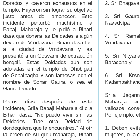
Dorados y cayeron exhaustos en el
2. Sri Bhagava
templo. Huyeron sin lograr su objetivo
justo antes del amanecer. Este
3. Sri Gaura
incidente perturbó muchísimo a
Navadvipa
Babaji Maharaja y le pidió a Bihari
dasa que donara las Deidades a algún
4. Sri Rama
devoto de Vrndavana. Bihari dasa fue
Vrindavana
a la ciudad de Vrndavana y las
presentó a un Gosvami de extracción
5. Sri Nityan
bengalí. Estas Deidades aún son
Barasana y
adoradas en el templo de Dhobigati
de Gopalbagha y son famosas con el
6. Sri Krs
nombre de Sonar Gaura, o sea el
Kadambakhand
Gaura Dorado.
Srila Jagan
Pocos días después de este
Maharaja a
incidente, Srila Babaji Maharaja dijo a
valiosos cons
Bihari dasa, “No puedo vivir sin las
Por ejemplo, el
Deidades. Trae otra Deidad de
dondequiera que la encuentres.” Al oír
1. Deben evit
la orden de su guru-maharaja, Bihari
mujeres, o la