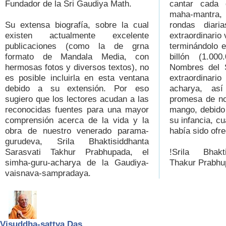
Fundador de la Sri Gaudiya Math.
cantar cada 
maha-mantra, 
Su extensa biografía, sobre la cual
rondas diari
existen actualmente excelente
extraordinario 
publicaciones (como la de grna
terminándolo e
formato de Mandala Media, con
billón (1.00
hermosas fotos y diversos textos), no
Nombres del 
es posible incluirla en esta ventana
extraordina
debido a su extensión. Por eso
acharya, as
sugiero que los lectores acudan a las
promesa de n
reconocidas fuentes para una mayor
mango, debido 
comprensión acerca de la vida y la
su infancia, c
obra de nuestro venerado parama-
había sido ofre
gurudeva, Srila Bhaktisiddhanta
Sarasvati Takhur Prabhupada, el
!Srila Bhakt
simha-guru-acharya de la Gaudiya-
Thakur Prabhup
vaisnava-sampradaya.
Visuddha-sattva Das