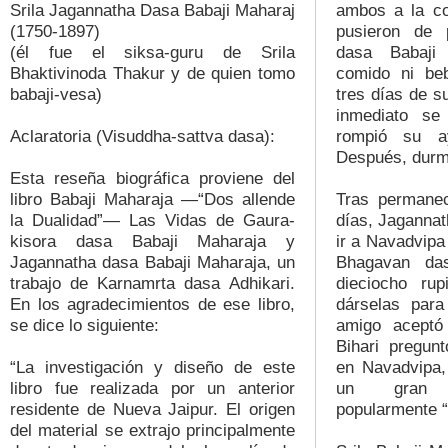
Srila Jagannatha Dasa Babaji Maharaj
ambos a la co
(1750-1897)
pusieron de p
(él fue el siksa-guru de Srila
dasa Babaji
Bhaktivinoda Thakur y de quien tomo
comido ni beb
babaji-vesa)
tres días de s
inmediato se
Aclaratoria (Visuddha-sattva dasa):
rompió su a
Después, durmi
Esta reseña biográfica proviene del
libro Babaji Maharaja —“Dos allende
Tras permanec
la Dualidad”— Las Vidas de Gaura-
días, Jagannat
kisora dasa Babaji Maharaja y
ir a Navadvipa
Jagannatha dasa Babaji Maharaja, un
Bhagavan das
trabajo de Karnamrta dasa Adhikari.
dieciocho rup
En los agradecimientos de ese libro,
dárselas para
se dice lo siguiente:
amigo aceptó 
Bihari pregun
“La investigación y diseño de este
en Navadvipa,
libro fue realizada por un anterior
un gran 
residente de Nueva Jaipur. El origen
popularmente 
del material se extrajo principalmente