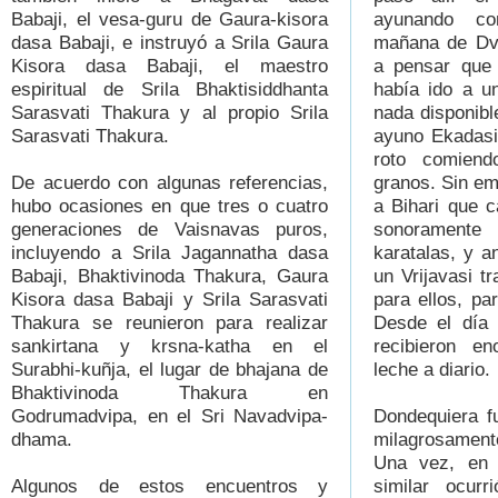
Babaji, el vesa-guru de Gaura-kisora
ayunando co
dasa Babaji, e instruyó a Srila Gaura
mañana de Dva
Kisora dasa Babaji, el maestro
a pensar que 
espiritual de Srila Bhaktisiddhanta
había ido a u
Sarasvati Thakura y al propio Srila
nada disponibl
Sarasvati Thakura.
ayuno Ekadasi
roto comien
De acuerdo con algunas referencias,
granos. Sin em
hubo ocasiones en que tres o cuatro
a Bihari que 
generaciones de Vaisnavas puros,
sonoramente
incluyendo a Srila Jagannatha dasa
karatalas, y a
Babaji, Bhaktivinoda Thakura, Gaura
un Vrijavasi t
Kisora dasa Babaji y Srila Sarasvati
para ellos, pa
Thakura se reunieron para realizar
Desde el día 
sankirtana y krsna-katha en el
recibieron e
Surabhi-kuñja, el lugar de bhajana de
leche a diario.
Bhaktivinoda Thakura en
Godrumadvipa, en el Sri Navadvipa-
Dondequiera f
dhama.
milagrosamente
Una vez, en 
Algunos de estos encuentros y
similar ocurr