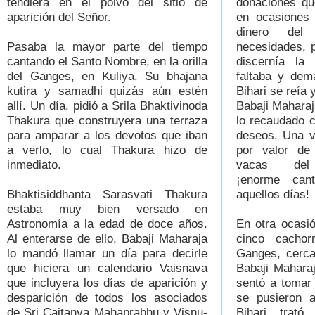
tendiera en el polvo del sitio de
donaciones que
aparición del Señor.
en ocasiones 
dinero del
Pasaba la mayor parte del tiempo
necesidades, 
cantando el Santo Nombre, en la orilla
discernía la
del Ganges, en Kuliya. Su bhajana
faltaba y dem
kutira y samadhi quizás aún estén
Bihari se reía 
allí. Un día, pidió a Srila Bhaktivinoda
Babaji Mahara
Thakura que construyera una terraza
lo recaudado 
para amparar a los devotos que iban
deseos. Una v
a verlo, lo cual Thakura hizo de
por valor de
inmediato.
vacas del 
¡enorme can
Bhaktisiddhanta Sarasvati Thakura
aquellos días!
estaba muy bien versado en
Astronomía a la edad de doce años.
En otra ocasió
Al enterarse de ello, Babaji Maharaja
cinco cachor
lo mandó llamar un día para decirle
Ganges, cerca
que hiciera un calendario Vaisnava
Babaji Mahara
que incluyera los días de aparición y
sentó a tomar 
desparición de todos los asociados
se pusieron a
de Sri Caitanya Mahaprabhu y Visnu-
Bihari trató