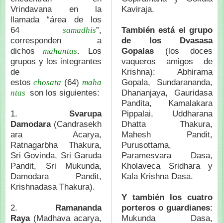
Vrindavana en la
Kaviraja.
llamada “área de los
64
”,
También está el grupo
samadhis
corresponden a
de los Dvasasa
dichos
. Los
Gopalas
(los doces
mahantas
grupos y los integrantes
vaqueros amigos de
de
Krishna): Abhirama
estos
(64)
Gopala, Sundarananda,
chosata
maha
son los siguientes:
Dhananjaya, Gauridasa
ntas
Pandita, Kamalakara
1.
Svarupa
Pippalai, Uddharana
Damodara
(Candrasekh
Dhatta Thakura,
ara Acarya,
Mahesh Pandit,
Ratnagarbha Thakura,
Purusottama,
Sri Govinda, Sri Garuda
Paramesvara Dasa,
Pandit, Sri Mukunda,
Kholaveca Sridhara y
Damodara Pandit,
Kala Krishna Dasa.
Krishnadasa Thakura).
Y también los cuatro
2.
Ramananda
porteros o guardianes
:
Raya
(Madhava acarya,
Mukunda Dasa,