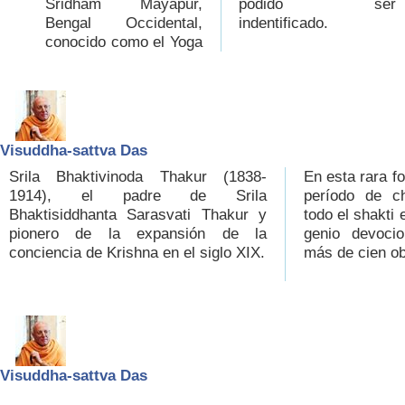
Sridham Mayapur,
podido ser
Bengal Occidental,
indentificado.
conocido como el Yoga
Visuddha-sattva Das
Srila Bhaktivinoda Thakur (1838-
En esta rara f
1914), el padre de Srila
período de ch
Bhaktisiddhanta Sarasvati Thakur y
todo el shakti 
pionero de la expansión de la
genio devocio
conciencia de Krishna en el siglo XIX.
más de cien ob
Visuddha-sattva Das