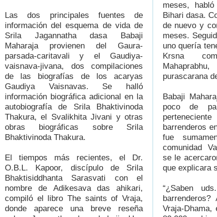
meses, habló 
Las dos principales fuentes de
Bihari dasa. C
información del esquema de vida de
de nuevo y co
Srila Jagannatha dasa Babaji
meses. Seguid
Maharaja provienen del Gaura-
uno quería ten
parsada-caritavali y el Gaudiya-
Krsna com
vaisnava-jivana, dos compilaciones
Mahaprabhu,
de las biografías de los acaryas
purascarana d
Gaudiya Vaisnavas. Se halló
información biográfica adicional en la
Babaji Mahara
autobiografía de Srila Bhaktivinoda
poco de pa
Thakura, el Svalikhita Jivani y otras
pertenecient
obras biográficas sobre Srila
barrenderos e
Bhaktivinoda Thakura.
fue sumamen
comunidad Va
El tiempos más recientes, el Dr.
se le acercaro
O.B.L. Kapoor, discípulo de Srila
que explicara s
Bhaktisiddhanta Sarasvati con el
nombre de Adikesava das ahikari,
“¿Saben uds
compiló el libro The saints of Vraja,
barrenderos? 
donde aparece una breve reseña
Vraja-Dhama, 