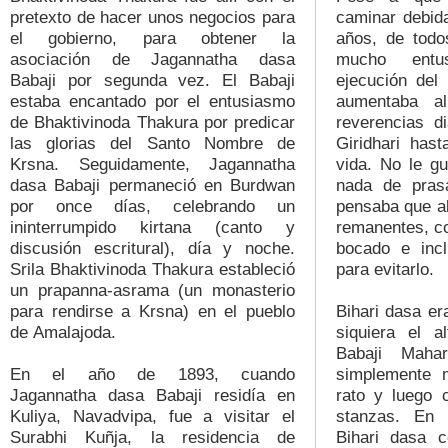
pretexto de hacer unos negocios para
caminar debid
el gobierno, para obtener la
años, de tod
asociación de Jagannatha dasa
mucho entu
Babaji por segunda vez. El Babaji
ejecución del
estaba encantado por el entusiasmo
aumentaba al
de Bhaktivinoda Thakura por predicar
reverencias d
las glorias del Santo Nombre de
Giridhari has
Krsna. Seguidamente, Jagannatha
vida. No le gu
dasa Babaji permaneció en Burdwan
nada de pras
por once días, celebrando un
pensaba que al
ininterrumpido kirtana (canto y
remanentes, co
discusión escritural), día y noche.
bocado e incl
Srila Bhaktivinoda Thakura estableció
para evitarlo.
un prapanna-asrama (un monasterio
para rendirse a Krsna) en el pueblo
Bihari dasa er
de Amalajoda.
siquiera el a
Babaji Mahar
En el año de 1893, cuando
simplemente m
Jagannatha dasa Babaji residía en
rato y luego 
Kuliya, Navadvipa, fue a visitar el
stanzas. En 
Surabhi Kuñja, la residencia de
Bihari dasa c