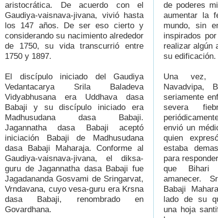
aristocrática. De acuerdo con el
de poderes mi
Gaudiya-vaisnava-jivana, vivió hasta
aumentar la f
los 147 años. De ser eso cierto y
mundo, sin e
considerando su nacimiento alrededor
inspirados por
de 1750, su vida transcurrió entre
realizar algún 
1750 y 1897.
su edificación.
El discípulo iniciado del Gaudiya
Una vez, m
Vedantacarya Srila Baladeva
Navadvipa, 
Vidyabhusana era Uddhava dasa
seriamente en
Babaji y su discípulo iniciado era
severa fie
Madhusudana dasa Babaji.
periódicamen
Jagannatha dasa Babaji aceptó
envió un médi
iniciación Babaji de Madhusudana
quien expres
dasa Babaji Maharaja. Conforme al
estaba dema
Gaudiya-vaisnava-jivana, el diksa-
para responder 
guru de Jagannatha dasa Babaji fue
que Bihari 
Jagadananda Gosvami de Sringarvat,
amanecer. Sr
Vrndavana, cuyo vesa-guru era Krsna
Babaji Mahara
dasa Babaji, renombrado en
lado de su qu
Govardhana.
una hoja santi