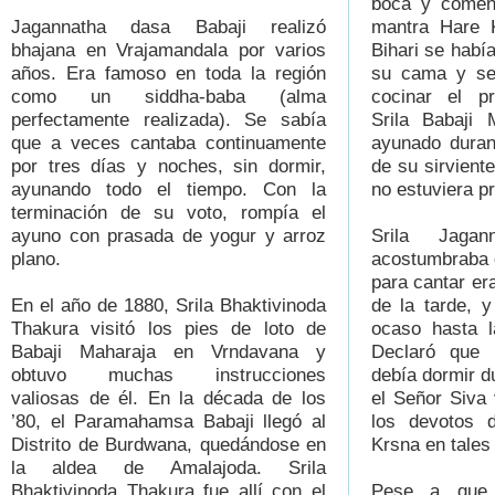
boca y comen
Jagannatha dasa Babaji realizó
mantra Hare 
bhajana en Vrajamandala por varios
Bihari se habí
años. Era famoso en toda la región
su cama y se 
como un siddha-baba (alma
cocinar el p
perfectamente realizada). Se sabía
Srila Babaji 
que a veces cantaba continuamente
ayunado duran
por tres días y noches, sin dormir,
de su sirvient
ayunando todo el tiempo. Con la
no estuviera pr
terminación de su voto, rompía el
ayuno con prasada de yogur y arroz
Srila Jagan
plano.
acostumbraba d
para cantar era
En el año de 1880, Srila Bhaktivinoda
de la tarde, 
Thakura visitó los pies de loto de
ocaso hasta l
Babaji Maharaja en Vrndavana y
Declaró que 
obtuvo muchas instrucciones
debía dormir d
valiosas de él. En la década de los
el Señor Siva 
’80, el Paramahamsa Babaji llegó al
los devotos 
Distrito de Burdwana, quedándose en
Krsna en tales
la aldea de Amalajoda. Srila
Bhaktivinoda Thakura fue allí con el
Pese a que 