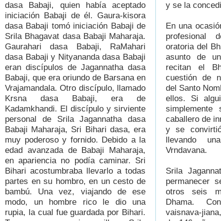
dasa Babaji, quien había aceptado
y se la concedi
iniciación Babaji de él. Gaura-kisora
dasa Babaji tomó iniciación Babaji de
En una ocasión
Srila Bhagavat dasa Babaji Maharaja.
profesional 
Gaurahari dasa Babaji, RaMahari
oratoria del 
dasa Babaji y Nityananda dasa Babaji
asunto de una
eran discípulos de Jagannatha dasa
recitan el 
Babaji, que era oriundo de Barsana en
cuestión de n
Vrajamandala. Otro discípulo, llamado
del Santo Nomb
Krsna dasa Babaji, era de
ellos. Si alg
Kadamkhandi. El discípulo y sirviente
simplemente 
personal de Srila Jagannatha dasa
caballero de in
Babaji Maharaja, Sri Bihari dasa, era
y se convirti
muy poderoso y fornido. Debido a la
llevando un
edad avanzada de Babaji Maharaja,
Vrndavana.
en apariencia no podía caminar. Sri
Bihari acostumbraba llevarlo a todas
Srila Jaganna
partes en su hombro, en un cesto de
permanecer s
bambú. Una vez, viajando de ese
otros seis 
modo, un hombre rico le dio una
Dhama. Con
rupia, la cual fue guardada por Bihari.
vaisnava-jian