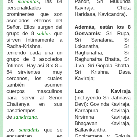
los
, las 64
Pandit, Sri Mukunda
mahantas
personalidades
Kaviraja, Chota
prominentes que son
Haridasa, Kavicandra).
asociados eternos del
Señor. Ellos surgen del
Además, están los 8
grupo de 8
que
Goswamis
: Sri Rupa,
sakhis
sirven íntimamente a
Sri Sanatana, Sri
Radha-Krishna,
Lokanatha, Sri
teniendo cada una un
Raghunatha, Sri
grupo de 8 asociados
Raghunatha Bhatta, Sri
íntimos. Hay así 8 x 8 =
Jiva, Sri Gopala Bhatta,
64 sirvientes muy
Sri Krishna Dasa
cercanos, los cuales
Kaviraja;
también asumen
cuerpos masculinos
Los 8 Kaviraja
para servir al Señor
(incluyendo Sri Jahnava
Chaitanya en sus
Devi): Govinda Kaviraja,
pasatiempos
Karnapura Kaviraja,
de
.
Nrsimha Kaviraja,
sankirtana
Bhagavan Kaviraja,
Los
que se
Ballavikantha,
samadhis
encuentran en
Gopiramana y Gokula