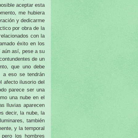
osible aceptar esta
omento, me hubiera
eración y dedicarme
ctico por obra de la
relacionados con la
lamado éxito en los
Y aún así, pese a su
s contundentes de un
anto, que uno debe
s a eso se tendrán
 afecto ilusorio del
odo parece ser una
omo una nube en el
as lluvias aparecen
 decir, la nube, la
 luminares, también
ente, y la temporal
, pero los hombres