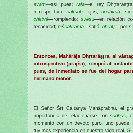
evam
—así pues;
rājā
—el rey Dhṛtarāṣṭr
introspectivo;
cakṣuḥ
—ojos;
bodhitaḥ
—sie
chittvā
—rompiendo;
sveṣu
—en relación co
tenacidad;
niścakrāma
—salió;
bhrātṛ
—por s
Entonces, Mahārāja Dhṛtarāṣṭra, el vásta
introspectivo (prajñā), rompió al instante
pues, de inmediato se fue del hogar para
hermano menor.
El Señor Śrī Caitanya Mahāprabhu, el gr
importancia de relacionarse con
sādhus,
o
momento con un devoto puro, uno puede lo
tuvimos experiencia en nuestra vida real. 