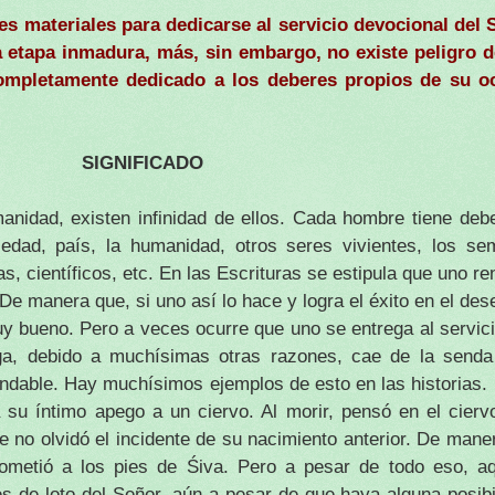
s materiales para dedicarse al servicio devocional del 
 etapa inmadura, más, sin embargo, no existe peligro d
completamente dedicado a los deberes propios de su o
SIGNIFICADO
anidad, existen infinidad de ellos. Cada hombre tiene debe
edad, país, la humanidad, otros seres vivientes, los sem
s, científicos, etc. En las Escrituras se estipula que uno r
 De manera que, si uno así lo hace y logra el éxito en el de
muy bueno. Pero a veces ocurre que uno se entrega al servic
rga, debido a muchísimas otras razones, cae de la senda
ndable. Hay muchísimos ejemplos de esto en las historias.
 su íntimo apego a un ciervo. Al morir, pensó en el ciervo
e no olvidó el incidente de su nacimiento anterior. De maner
ometió a los pies de Śiva. Pero a pesar de todo eso, a
es de loto del Señor, aún a pesar de que haya alguna posibi