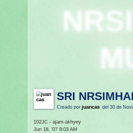
NRS
M
SRI NRSIMHA
juancas
Creado por
del 30 de Novi
102JC - ajam-akhyey
Jun 18, '07 9:03 AM