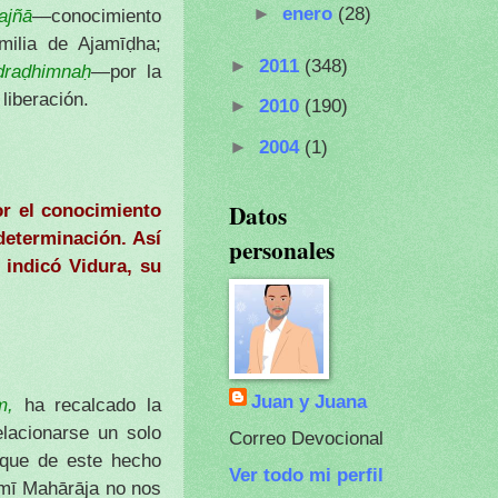
►
enero
(28)
ajñā
—conocimiento
milia de Ajamīḍha;
►
2011
(348)
draḍhimnaḥ
—por la
liberación.
►
2010
(190)
►
2004
(1)
Datos
or el conocimiento
 determinación. Así
personales
 indicó Vidura, su
Juan y Juana
am,
ha recalcado la
elacionarse un solo
Correo Devocional
 que de este hecho
Ver todo mi perfil
āmī Mahārāja no nos