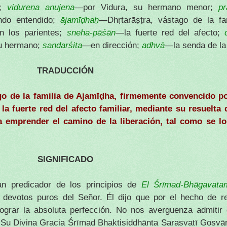
a;
vidureṇa anujena
—por Vidura, su hermano menor;
pr
ndo entendido;
ājamīḍhaḥ
—Dhṛtarāṣṭra, vástago de la fa
n los parientes;
sneha-pāśān
—la fuerte red del afecto;
u hermano;
sandarśita
—en dirección;
adhvā
—la senda de la 
TRADUCCIÓN
go de la familia de Ajamīḍha, firmemente convencido p
 la fuerte red del afecto familiar, mediante su resuelta
 emprender el camino de la liberación, tal como se lo
SIGNIFICADO
an predicador de los principios de
El Śrīmad-Bhāgavat
 devotos puros del Señor. Él dijo que por el hecho de r
grar la absoluta perfección. No nos averguenza admitir
Si Su Divina Gracia Śrīmad Bhaktisiddhānta Sarasvatī Gosv