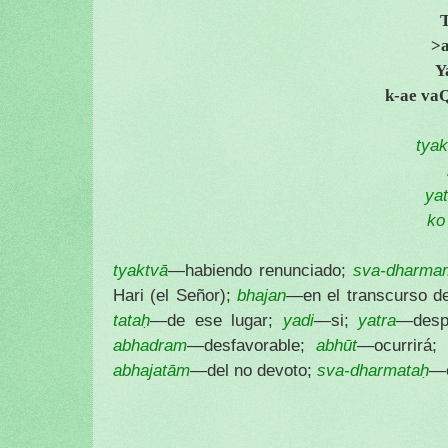
>
Y
k-ae va
tya
ya
ko
tyaktvā
—habiendo renunciado;
sva-dharma
Hari (el Señor);
bhajan
—en el transcurso de
tataḥ
—de ese lugar;
yadi
—si;
yatra
—desp
abhadram
—desfavorable;
abhūt
—ocurrirá
abhajatām
—del no devoto;
sva-dharmataḥ
—e