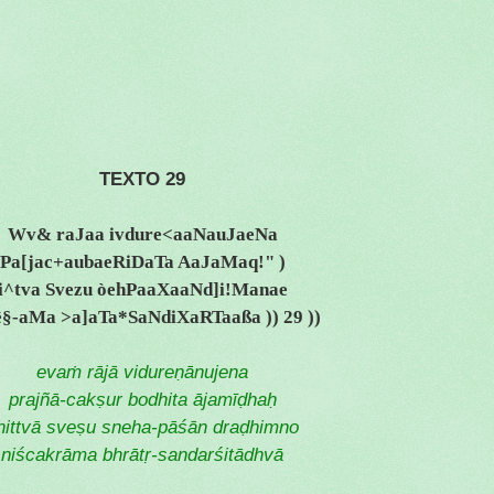
TEXTO 29
Wv& raJaa ivdure<aaNauJaeNa
Pa[jac+aubaeRiDaTa AaJaMaq!" )
i^tva Svezu òehPaaXaaNd]i!Manae
ê§-aMa >a]aTa*SaNdiXaRTaaßa )) 29 ))
evaṁ rājā vidureṇānujena
prajñā-cakṣur bodhita ājamī
haḥ
ḍ
hittvā sveṣu sneha-pāśān dra
himno
ḍ
niścakrāma bhrātṛ-sandarśitādhvā