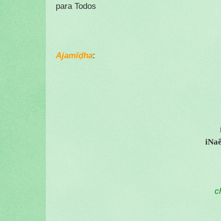
para Todos
Ajamīḍha
:
iNa
c