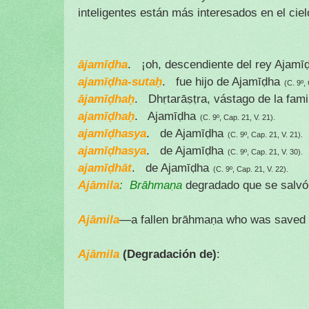
inteligentes están más interesados en el cie
ājamīḍha
. ¡oh, descendiente del rey Ajamī
ajamīḍha-sutaḥ
. fue hijo de Ajamīḍha
(C. 9º, 
ājamīḍhaḥ
. Dhṛtarāṣṭra, vástago de la fami
ajamīḍhaḥ
. Ajamīḍha
(C. 9º, Cap. 21, V. 21).
ajamīḍhasya
. de Ajamīḍha
(C. 9º, Cap. 21, V. 21).
ajamīḍhasya
. de Ajamīḍha
(C. 9º, Cap. 21, V. 30).
ajamīḍhāt
.
de Ajamīḍha
(C. 9º, Cap. 21, V. 22).
Ajāmila
:
Brāhmaṇa
degradado que se salvó 
Ajāmila
—a fallen brāhmaṇa who was saved fro
Ajāmila
(Degradación de)
: