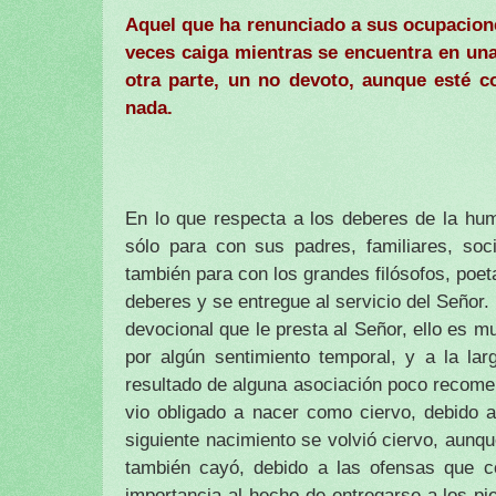
Aquel que ha renunciado a sus ocupacione
veces caiga mientras se encuentra en una
otra parte, un no devoto, aunque esté 
nada.
En lo que respecta a los deberes de la hum
sólo para con sus padres, familiares, soci
también para con los grandes filósofos, poeta
deberes y se entregue al servicio del Señor.
devocional que le presta al Señor, ello es 
por algún sentimiento temporal, y a la la
resultado de alguna asociación poco recome
vio obligado a nacer como ciervo, debido a
siguiente nacimiento se volvió ciervo, aunqu
también cayó, debido a las ofensas que c
importancia al hecho de entregarse a los pi