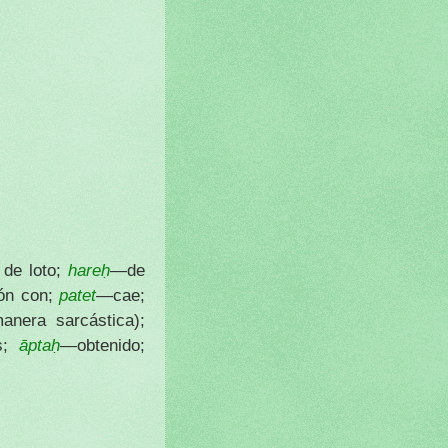
 de loto;
hareḥ
—de
ón con;
patet
—cae;
nera sarcástica);
és;
āptaḥ
—obtenido;