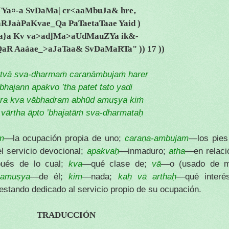
TYa¤-a SvDaMa| cr<aaMbuJa& hre‚
aRJaàPaKvae_Qa PaTaetaTaae Yaid )
a}a Kv va>ad]Ma>aUdMauZYa ik&-
QaR Aaáae_>aJaTaa& SvDaMaRTa" )) 17 ))
ktvā sva-dharmaṁ caraṇāmbujaṁ harer
bhajann apakvo ’tha patet tato yadi
tra kva vābhadram abhūd amuṣya kiṁ
 vārtha āpto ’bhajatāṁ sva-dharmataḥ
m
—la ocupación propia de uno;
caraṇa-ambujam
—los pies
l servicio devocional;
apakvaḥ
—
inmaduro;
atha
—en relaci
ués de lo cual;
kva
—qué clase de;
vā
—o (usado de ma
;
amuṣya
—de él;
kim
—nada;
kaḥ vā arthaḥ
—qué inter
stando dedicado al servicio propio de su ocupación.
TRADUCCIÓN