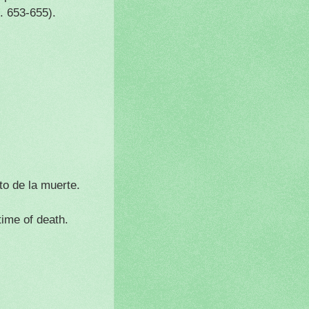
s.
653-655).
o de la muerte.
time of death.