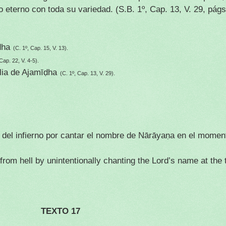
lo eterno con toda su variedad.
(S.B. 1º, Cap. 13, V. 29, pág
ḍha
(C. 1º, Cap. 15, V. 13).
Cap. 22, V. 4-5).
lia de Ajamīḍha
(C. 1º, Cap. 13, V. 29).
del infierno por cantar el nombre de Nārāyaṇa en el moment
m hell by unintentionally chanting the Lord’s name at the 
TEXTO 17