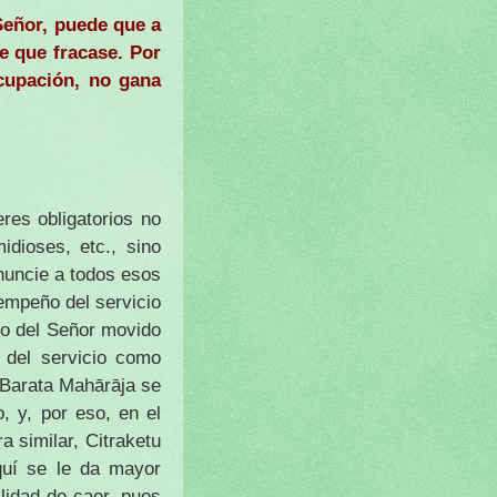
Señor, puede que a
e que fracase. Por
cupación, no gana
res obligatorios no
idioses, etc., sino
enuncie a todos esos
sempeño del servicio
io del Señor movido
 del servicio como
 Barata Mahārāja se
, y, por eso, en el
a similar, Citraketu
quí se le da mayor
lidad de caer, pues