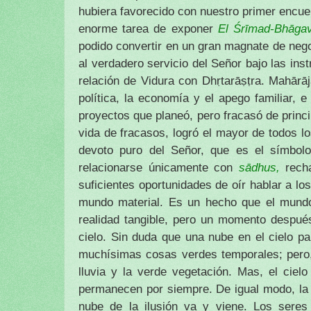
hubiera favorecido con nuestro primer encue
enorme tarea de exponer
El Śrīmad-Bhāg
podido convertir en un gran magnate de nego
al verdadero servicio del Señor bajo las ins
relación de Vidura con Dhṛtarāṣṭra. Mahārā
política, la economía y el apego familiar, 
proyectos que planeó, pero fracasó de princip
vida de fracasos, logró el mayor de todos lo
devoto puro del Señor, que es el símbol
relacionarse únicamente con
sādhus,
rech
suficientes oportunidades de oír hablar a lo
mundo material. Es un hecho que el mundo
realidad tangible, pero un momento despu
cielo. Sin duda que una nube en el cielo pa
muchísimas cosas verdes temporales; pero, 
lluvia y la verde vegetación. Mas, el ciel
permanecen por siempre. De igual modo, la 
nube de la ilusión va y viene. Los seres