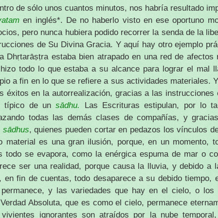
ntro de sólo unos cuantos minutos, nos habría resultado imp
avatam
en inglés*. De no haberlo visto en ese oportuno m
cios, pero nunca hubiera podido recorrer la senda de la lib
trucciones de Su Divina Gracia. Y aquí hay otro ejemplo prá
ja Dhṛtarāṣṭra estaba bien atrapado en una red de afectos 
e hizo todo lo que estaba a su alcance para lograr el mal l
io a fin en lo que se refiere a sus actividades materiales. 
s éxitos en la autorrealización, gracias a las instruccione
o típico de un
sādhu.
Las Escrituras estipulan, por lo t
azando todas las demás clases de compañías, y gracia
s
sādhus
, quienes pueden cortar en pedazos los vínculos del
 material es una gran ilusión, porque, en un momento, t
és todo se evapora, como la enérgica espuma de mar o c
rece ser una realidad, porque causa la lluvia, y debido a l
en fin de cuentas, todo desaparece a su debido tiempo, es
o permanece, y las variedades que hay en el cielo, o los
Verdad Absoluta, que es como el cielo, permanece eternam
 vivientes ignorantes son atraídos por la nube temporal