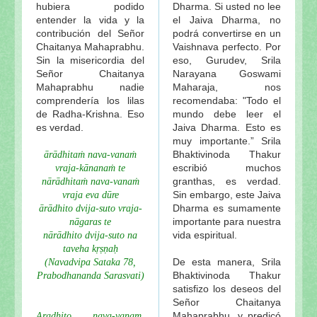
hubiera podido
Dharma. Si usted no lee
entender la vida y la
el Jaiva Dharma, no
contribución del Señor
podrá convertirse en un
Chaitanya Mahaprabhu.
Vaishnava perfecto. Por
Sin la misericordia del
eso, Gurudev, Srila
Señor Chaitanya
Narayana Goswami
Mahaprabhu nadie
Maharaja, nos
comprendería los lilas
recomendaba: "Todo el
de Radha-Krishna. Eso
mundo debe leer el
es verdad.
Jaiva Dharma. Esto es
muy importante.” Srila
Bhaktivinoda Thakur
ārādhitaṁ nava-vanaṁ
escribió muchos
vraja-kānanaṁ te
granthas, es verdad.
nārādhitaṁ nava-vanaṁ
Sin embargo, este Jaiva
vraja eva dūre
Dharma es sumamente
ārādhito dvija-suto vraja-
importante para nuestra
nāgaras te
vida espiritual.
nārādhito dvija-suto na
taveha kṛṣṇaḥ
De esta manera, Srila
(Navadvipa Sataka 78,
Bhaktivinoda Thakur
Prabodhananda Sarasvati)
satisfizo los deseos del
Señor Chaitanya
,
Mahaprabhu, y predicó
Aradhito nava-vanam