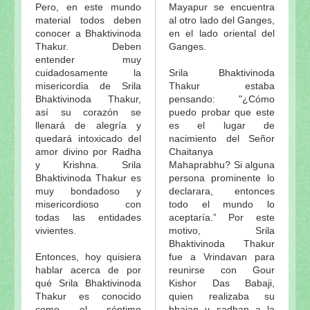
Pero, en este mundo
Mayapur se encuentra
material todos deben
al otro lado del Ganges,
conocer a Bhaktivinoda
en el lado oriental del
Thakur. Deben
Ganges.
entender muy
cuidadosamente la
Srila Bhaktivinoda
misericordia de Srila
Thakur estaba
Bhaktivinoda Thakur,
pensando: "¿Cómo
así su corazón se
puedo probar que este
llenará de alegría y
es el lugar de
quedará intoxicado del
nacimiento del Señor
amor divino por Radha
Chaitanya
y Krishna. Srila
Mahaprabhu? Si alguna
Bhaktivinoda Thakur es
persona prominente lo
muy bondadoso y
declarara, entonces
misericordioso con
todo el mundo lo
todas las entidades
aceptaría.” Por este
vivientes.
motivo, Srila
Bhaktivinoda Thakur
Entonces, hoy quisiera
fue a Vrindavan para
hablar acerca de por
reunirse con Gour
qué Srila Bhaktivinoda
Kishor Das Babaji,
Thakur es conocido
quien realizaba su
como el séptimo
bhajan y sadhan a la