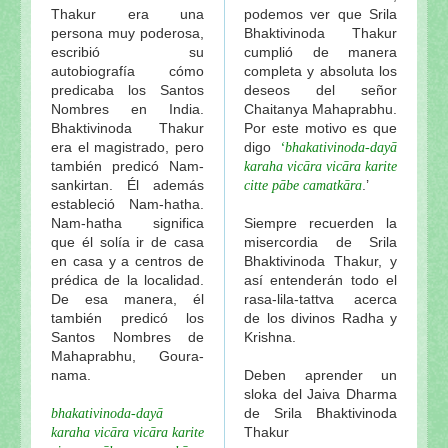
Thakur era una
podemos ver que Srila
persona muy poderosa,
Bhaktivinoda Thakur
escribió su
cumplió de manera
autobiografía cómo
completa y absoluta los
predicaba los Santos
deseos del señor
Nombres en India.
Chaitanya Mahaprabhu.
Bhaktivinoda Thakur
Por este motivo es que
era el magistrado, pero
digo
‘bhakativinoda-dayā
también predicó Nam-
karaha vicāra vicāra karite
sankirtan. Él además
.’
citte pābe camatkāra
estableció Nam-hatha.
Nam-hatha significa
Siempre recuerden la
que él solía ir de casa
misercordia de Srila
en casa y a centros de
Bhaktivinoda Thakur, y
prédica de la localidad.
así entenderán todo el
De esa manera, él
rasa-lila-tattva acerca
también predicó los
de los divinos Radha y
Santos Nombres de
Krishna.
Mahaprabhu, Goura-
nama.
Deben aprender un
sloka del Jaiva Dharma
de Srila Bhaktivinoda
bhakativinoda-dayā
Thakur
karaha vicāra vicāra karite