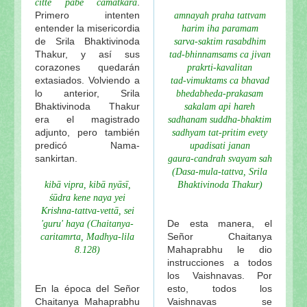
.
citte pābe camatkāra
Primero intenten
amnayah praha tattvam
entender la misericordia
harim iha paramam
de Srila Bhaktivinoda
sarva-saktim rasabdhim
Thakur, y así sus
tad-bhinnamsams ca jivan
corazones quedarán
prakrti-kavalitan
extasiados. Volviendo a
tad-vimuktams ca bhavad
lo anterior, Srila
bhedabheda-prakasam
Bhaktivinoda Thakur
sakalam api hareh
era el magistrado
sadhanam suddha-bhaktim
adjunto, pero también
sadhyam tat-pritim evety
predicó Nama-
upadisati janan
sankirtan.
gaura-candrah svayam sah
(Dasa-mula-tattva, Srila
kibā vipra, kibā nyāsī,
Bhaktivinoda Thakur)
śūdra kene naya yei
Krishna-tattva-vettā, sei
De esta manera, el
'guru' haya (Chaitanya-
Señor Chaitanya
caritamrta, Madhya-lila
Mahaprabhu le dio
8.128)
instrucciones a todos
los Vaishnavas. Por
En la época del Señor
esto, todos los
Chaitanya Mahaprabhu
Vaishnavas se