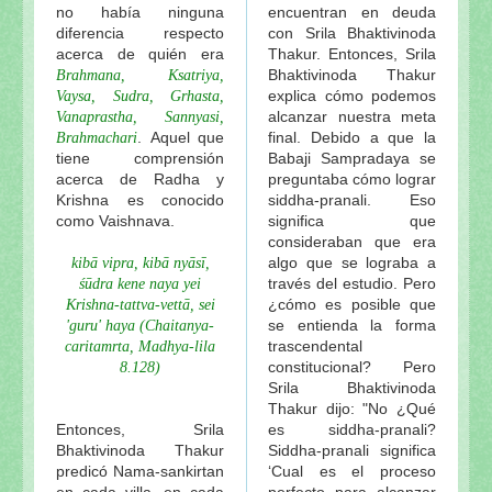
no había ninguna
encuentran en deuda
diferencia respecto
con Srila Bhaktivinoda
acerca de quién era
Thakur. Entonces, Srila
Bhaktivinoda Thakur
Brahmana, Ksatriya,
explica cómo podemos
Vaysa, Sudra, Grhasta,
alcanzar nuestra meta
Vanaprastha, Sannyasi,
. Aquel que
final. Debido a que la
Brahmachari
tiene comprensión
Babaji Sampradaya se
acerca de Radha y
preguntaba cómo lograr
Krishna es conocido
siddha-pranali. Eso
como Vaishnava.
significa que
consideraban que era
algo que se lograba a
kibā vipra, kibā nyāsī,
través del estudio. Pero
śūdra kene naya yei
¿cómo es posible que
Krishna-tattva-vettā, sei
se entienda la forma
'guru' haya (Chaitanya-
trascendental
caritamrta, Madhya-lila
constitucional? Pero
8.128)
Srila Bhaktivinoda
Thakur dijo: "No ¿Qué
Entonces, Srila
es siddha-pranali?
Bhaktivinoda Thakur
Siddha-pranali significa
predicó Nama-sankirtan
‘Cual es el proceso
en cada villa, en cada
perfecto para alcanzar