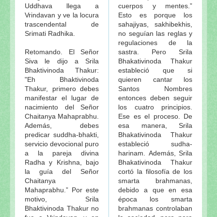
Uddhava llega a
cuerpos y mentes.”
Vrindavan y ve la locura
Esto es porque los
trascendental de
sahajiyas, sakhibekhis,
Srimati Radhika.
no seguían las reglas y
regulaciones de la
Retomando. El Señor
sastra. Pero Srila
Siva le dijo a Srila
Bhakativinoda Thakur
Bhaktivinoda Thakur:
estableció que si
"Eh Bhaktivinoda
quieren cantar los
Thakur, primero debes
Santos Nombres
manifestar el lugar de
entonces deben seguir
nacimiento del Señor
los cuatro principios.
Chaitanya Mahaprabhu.
Ese es el proceso. De
Además, debes
esa manera, Srila
predicar suddha-bhakti,
Bhakativinoda Thakur
servicio devocional puro
estableció sudha-
a la pareja divina
harinam. Además, Srila
Radha y Krishna, bajo
Bhakativinoda Thakur
la guía del Señor
cortó la filosofía de los
Chaitanya
smarta brahmanas,
Mahaprabhu.” Por este
debido a que en esa
motivo, Srila
época los smarta
Bhaktivinoda Thakur no
brahmanas controlaban