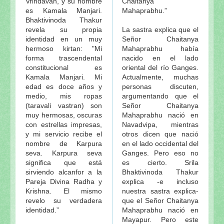
Vrindavan, y su nombre
Chaitanya
es Kamala Manjari.
Mahaprabhu.”
Bhaktivinoda Thakur
revela su propia
La sastra explica que el
identidad en un muy
Señor Chaitanya
hermoso kirtan: "Mi
Mahaprabhu había
forma trascendental
nacido en el lado
constitucional es
oriental del río Ganges.
Kamala Manjari. Mi
Actualmente, muchas
edad es doce años y
personas discuten,
medio, mis ropas
argumentando que el
(taravali vastran) son
Señor Chaitanya
muy hermosas, oscuras
Mahaprabhu nació en
con estrellas impresas,
Navadvipa, mientras
y mi servicio recibe el
otros dicen que nació
nombre de Karpura
en el lado occidental del
seva. Karpura seva
Ganges. Pero eso no
significa que está
es cierto. Srila
sirviendo alcanfor a la
Bhaktivinoda Thakur
Pareja Divina Radha y
explica -e incluso
Krishna. El mismo
nuestra sastra explica-
revelo su verdadera
que el Señor Chaitanya
identidad.”
Mahaprabhu nació en
Mayapur. Pero este