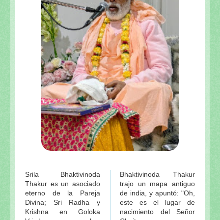
Glorificación de Sri Radha
GOPIS
Sobre Lalita devi ó Lalita sakhi - 1ª
Sobre Lalita devi ó Lalita sakhi - 2ª
Sri Vrindavan-dham
En el camino a Sri Vrindavan-dham 1º de Visuddha-
En el camino a Sri Vrindavan-dham 2º de Visuddha-
INDICE de NOTAS
Visuddha-sattva Das - NOTAS VAISHNAVAS
Srila Bhaktivinoda
Bhaktivinoda Thakur
Thakur es un asociado
trajo un mapa antiguo
eterno de la Pareja
de india, y apuntó: "Oh,
Divina; Sri Radha y
este es el lugar de
Krishna en Goloka
nacimiento del Señor