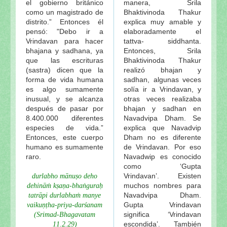
el gobierno británico
manera, Srila
como un magistrado de
Bhaktivinoda Thakur
distrito.” Entonces él
explica muy amable y
pensó: "Debo ir a
elaboradamente el
Vrindavan para hacer
tattva- siddhanta.
bhajana y sadhana, ya
Entonces, Srila
que las escrituras
Bhaktivinoda Thakur
(sastra) dicen que la
realizó bhajan y
forma de vida humana
sadhan, algunas veces
es algo sumamente
solía ir a Vrindavan, y
inusual, y se alcanza
otras veces realizaba
después de pasar por
bhajan y sadhan en
8.400.000 diferentes
Navadvipa Dham. Se
especies de vida.”
explica que Navadvip
Entonces, este cuerpo
Dham no es diferente
humano es sumamente
de Vrindavan. Por eso
raro.
Navadwip es conocido
como ‘Gupta
Vrindavan’. Existen
durlabho mānuṣo deho
muchos nombres para
dehināṁ kṣaṇa-bhaṅguraḥ
Navadvipa Dham.
tatrāpi durlabhaṁ manye
Gupta Vrindavan
vaikuṇṭha-priya-darśanam
significa ‘Vrindavan
(Srimad-Bhagavatam
escondida’. También
11.2.29)