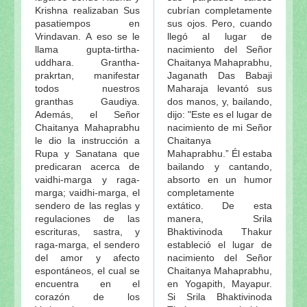
Krishna realizaban Sus
cubrían completamente
pasatiempos en
sus ojos. Pero, cuando
Vrindavan. A eso se le
llegó al lugar de
llama gupta-tirtha-
nacimiento del Señor
uddhara. Grantha-
Chaitanya Mahaprabhu,
prakrtan, manifestar
Jaganath Das Babaji
todos nuestros
Maharaja levantó sus
granthas Gaudiya.
dos manos, y, bailando,
Además, el Señor
dijo: "Este es el lugar de
Chaitanya Mahaprabhu
nacimiento de mi Señor
le dio la instrucción a
Chaitanya
Rupa y Sanatana que
Mahaprabhu.” Él estaba
predicaran acerca de
bailando y cantando,
vaidhi-marga y raga-
absorto en un humor
marga; vaidhi-marga, el
completamente
sendero de las reglas y
extático. De esta
regulaciones de las
manera, Srila
escrituras, sastra, y
Bhaktivinoda Thakur
raga-marga, el sendero
estableció el lugar de
del amor y afecto
nacimiento del Señor
espontáneos, el cual se
Chaitanya Mahaprabhu,
encuentra en el
en Yogapith, Mayapur.
corazón de los
Si Srila Bhaktivinoda