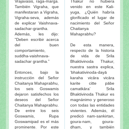
Vrajavasis, raga-marga.
Thakur no hubiera
También Vigraha, que
venido en este Kali-
manifestaran a Vigraha,
yuga, ¿Quién habría
Vigraha-seva, además
glorificado el lugar de
de explicar Vaishnava-
nacimiento del Señor
sadachar-grantha.
Chaitanya
Además, les dijo:
Mahaprabhu?
"Deben escribir acerca
del buen
De esta manera,
comportamiento,
respecto de la historia
suddha-vaishnava-
de vida de Srila
sadachar grantha.”
Bhaktivinoda Thakur,
nuestra sastra explica,
Entonces, bajo la
‘bhakativinoda-dayā
instrucción del Señor
karaha vicāra vicāra
Chaitanya Mahaprabhu,
karite citte pābe
los seis Goswamis
camatkāra’ Srila
dejaron satisfechos los
Bhaktivinoda Thakur es
deseos del Señor
magnánimo y generoso
Chaitanya Mahaprabhu.
con todas las entidades
De entre los seis
vivientes. Además, él
Goswamis, Rupa
predicó nam-sankirtan,
Goswamipad es el más
goura-nam, goura-
prominente. Por este
dham, y también