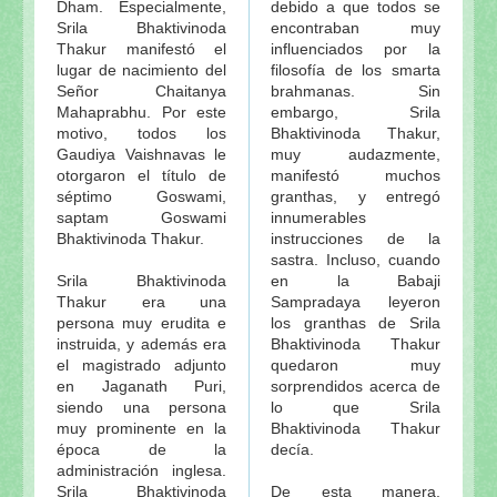
Dham. Especialmente,
debido a que todos se
Srila Bhaktivinoda
encontraban muy
Thakur manifestó el
influenciados por la
lugar de nacimiento del
filosofía de los smarta
Señor Chaitanya
brahmanas. Sin
Mahaprabhu. Por este
embargo, Srila
motivo, todos los
Bhaktivinoda Thakur,
Gaudiya Vaishnavas le
muy audazmente,
otorgaron el título de
manifestó muchos
séptimo Goswami,
granthas, y entregó
saptam Goswami
innumerables
Bhaktivinoda Thakur.
instrucciones de la
sastra. Incluso, cuando
Srila Bhaktivinoda
en la Babaji
Thakur era una
Sampradaya leyeron
persona muy erudita e
los granthas de Srila
instruida, y además era
Bhaktivinoda Thakur
el magistrado adjunto
quedaron muy
en Jaganath Puri,
sorprendidos acerca de
siendo una persona
lo que Srila
muy prominente en la
Bhaktivinoda Thakur
época de la
decía.
administración inglesa.
Srila Bhaktivinoda
De esta manera,