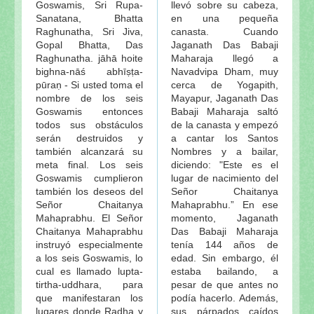
Goswamis, Sri Rupa-
llevó sobre su cabeza,
Sanatana, Bhatta
en una pequeña
Raghunatha, Sri Jiva,
canasta. Cuando
Gopal Bhatta, Das
Jaganath Das Babaji
Raghunatha. jāhā hoite
Maharaja llegó a
bighna-nāś abhīṣṭa-
Navadvipa Dham, muy
pūraṇ - Si usted toma el
cerca de Yogapith,
nombre de los seis
Mayapur, Jaganath Das
Goswamis entonces
Babaji Maharaja saltó
todos sus obstáculos
de la canasta y empezó
serán destruidos y
a cantar los Santos
también alcanzará su
Nombres y a bailar,
meta final. Los seis
diciendo: "Este es el
Goswamis cumplieron
lugar de nacimiento del
también los deseos del
Señor Chaitanya
Señor Chaitanya
Mahaprabhu.” En ese
Mahaprabhu. El Señor
momento, Jaganath
Chaitanya Mahaprabhu
Das Babaji Maharaja
instruyó especialmente
tenía 144 años de
a los seis Goswamis, lo
edad. Sin embargo, él
cual es llamado lupta-
estaba bailando, a
tirtha-uddhara, para
pesar de que antes no
que manifestaran los
podía hacerlo. Además,
lugares donde Radha y
sus párpados caídos