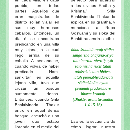
pueblo, en todas
a los divinos Radha y
partes. Aquellos que
Krishna.’ Srila
eran magistrados de
Bhaktivinoda Thakur lo
distrito solían viajar en
explica en su grantha, y
sus muy hermosos
menciona a Rupa
caballos. Entonces, un
Goswami y su sloka del
día él se encontraba
Bhakti-rasamrta-sindhu
predicando en una villa
muy lejana, a la cual
ādau śraddhā tataḥ sādhu-
llegó arriba de su
saṅgo 'tha bhajana-kriyā
caballo. A medianoche,
tato 'nartha-nivṛttiḥ syāt
cuando volvía de haber
tato niṣṭhā rucis tataḥ
predicado Nam-
athāsaktis tato bhāvas
sankirtan en aquella
tataḥ premābhyudañcati
lejana villa, tuvo que
sādhakānām ayaṁ
cruzar un bosque
premṇaḥ prādurbhāve
sumamente denso.
bhavet kramaḥ
Entonces, cuando Srila
(Bhakti-rasamrta-sindhu
Bhaktivinoda Thakur
1.4.15-16)
entró en aquel denso
bosque, escuchó a una
joven que estaba
Esa es la secuencia de
llorando en el medio del
cómo lograr nuestra