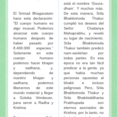
está el nombre ‘Goura-
dham’. Y muchos más.
El Srimad Bhagavatam
De esta manera, Srila
hace esta declaración:
Bhaktivinoda Thakur
"El cuerpo humano es
cumplió los deseos del
algo inusual. Podemos
Señor Chaitanya
alcanzar este cuerpo
Mahaprabhu, y reveló
humano después de
su lugar de nacimiento.
haber pasado por
Srila Bhaktivinoda
8.400.000 especies.”
Thakur también predicó
Solamente en este
nam-sankirtan por
cuerpo humano
todas partes. En esa
podemos hacer bhajan
época no era tan fácil
y sadhana, y,
predicar a la gente, ya
dependiendo de
que había muchas
nuestro bhajan y
personas opuestas al
sadhana, podemos
bhakti e incluso
liberarnos de este
peligrosas. Pero, Srila
mundo material y llegar
Bhaktivinoda Thakur y
a Goloka Vrindavan,
Srila Bhaktisiddhanta
para servir a Radha y
Prabhupada son
Krishna.
eternos asociados de
Krishna, por lo tanto, no