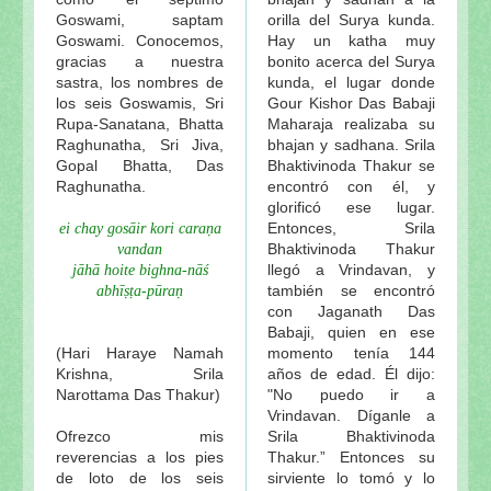
Goswami, saptam
orilla del Surya kunda.
Goswami. Conocemos,
Hay un katha muy
gracias a nuestra
bonito acerca del Surya
sastra, los nombres de
kunda, el lugar donde
los seis Goswamis, Sri
Gour Kishor Das Babaji
Rupa-Sanatana, Bhatta
Maharaja realizaba su
Raghunatha, Sri Jiva,
bhajan y sadhana. Srila
Gopal Bhatta, Das
Bhaktivinoda Thakur se
Raghunatha.
encontró con él, y
glorificó ese lugar.
Entonces, Srila
ei chay gosāir kori caraṇa
Bhaktivinoda Thakur
vandan
llegó a Vrindavan, y
jāhā hoite bighna-nāś
también se encontró
abhīṣṭa-pūraṇ
con Jaganath Das
Babaji, quien en ese
(Hari Haraye Namah
momento tenía 144
Krishna, Srila
años de edad. Él dijo:
Narottama Das Thakur)
"No puedo ir a
Vrindavan. Díganle a
Ofrezco mis
Srila Bhaktivinoda
reverencias a los pies
Thakur.” Entonces su
de loto de los seis
sirviente lo tomó y lo