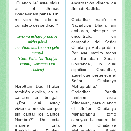
"Cuando leí este sloka
encarnación directa de
en el Srimad
Srimati Radhika.
Bhagavatam pensé ‘Oh,
mi vida ha sido un
Gadadhar nació en
completo desperdicio.’”
Navadvipa Dham, sin
embargo, siempre se
encontraba en
keno vā āchaye prāṇa ki
compañía del Señor
sukha pāiyā
Chaitanya Mahaprabhu.
narottam dās keno nā gelo
Por ese motivo todos
mariyā
Le llamaban ‘Gadai-
(Gora Pahu Na Bhajiya
Gouranga’, lo cual
Mainu, Narottam Das
significa ‘Gadadhar,
Thakur)
aquel que pertenece al
Señor Chaitanya
Narottam Das Thakur
Mahaprabhu.’
también explica, en su
Gadadhar Pandit
canción en bengalí:
también visitó
"¿Por qué estoy
Vrindavan, para cuando
viviendo en este cuerpo
el Señor Chaitanya
sin cantar los Santos
Mahaprabhu tomó
Nombre?” De esta
sannyas. La madre del
manera, Srila
Señor Chaitanya
Bhaktivinoda Thakur,
Mahaprabhu, Sachi