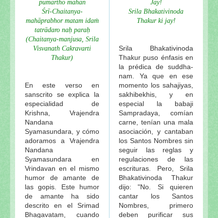
pumartho mahān
Jay!
Śrī-Chaitanya-
Srila Bhakativinoda
mahāprabhor matam idaṁ
Thakur ki jay!
tatrādaro naḥ paraḥ
(Chaitanya-manjusa, Srila
Srila Bhakativinoda
Visvanath Cakravarti
Thakur puso énfasis en
Thakur)
la prédica de suddha-
nam. Ya que en ese
En este verso en
momento los sahajiyas,
sanscrito se explica la
sakhibekhis, y en
especialidad de
especial la babaji
Krishna, Vrajendra
Sampradaya, comían
Nandana
carne, tenían una mala
Syamasundara, y cómo
asociación, y cantaban
adoramos a Vrajendra
los Santos Nombres sin
Nandana
seguir las reglas y
Syamasundara en
regulaciones de las
Vrindavan en el mismo
escrituras. Pero, Srila
humor de amante de
Bhakativinoda Thakur
las gopis. Este humor
dijo: "No. Si quieren
de amante ha sido
cantar los Santos
descrito en el Srimad
Nombres, primero
Bhagavatam, cuando
deben purificar sus