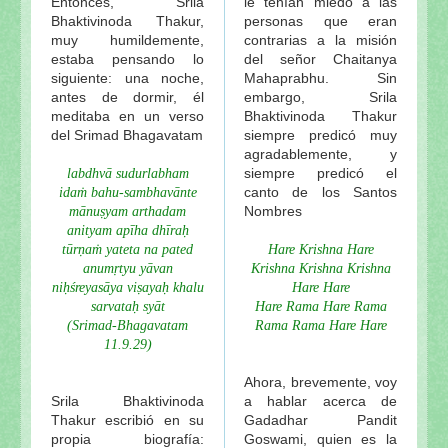
Entonces, Srila
le tenían miedo a las
Bhaktivinoda Thakur,
personas que eran
muy humildemente,
contrarias a la misión
estaba pensando lo
del señor Chaitanya
siguiente: una noche,
Mahaprabhu. Sin
antes de dormir, él
embargo, Srila
meditaba en un verso
Bhaktivinoda Thakur
del Srimad Bhagavatam
siempre predicó muy
agradablemente, y
siempre predicó el
labdhvā sudurlabham
canto de los Santos
idaṁ bahu-sambhavānte
Nombres
mānuṣyam arthadam
anityam apīha dhīraḥ
tūrṇaṁ yateta na pated
Hare Krishna Hare
anumṛtyu yāvan
Krishna Krishna Krishna
niḥśreyasāya viṣayaḥ khalu
Hare Hare
sarvataḥ syāt
Hare Rama Hare Rama
(Srimad-Bhagavatam
Rama Rama Hare Hare
11.9.29)
Ahora, brevemente, voy
Srila Bhaktivinoda
a hablar acerca de
Thakur escribió en su
Gadadhar Pandit
propia biografía:
Goswami, quien es la