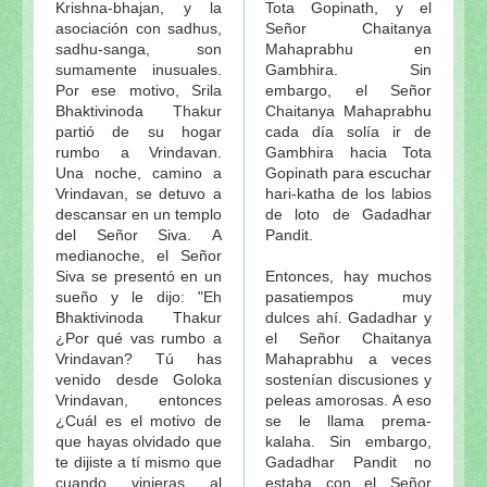
Krishna-bhajan, y la
Tota Gopinath, y el
asociación con sadhus,
Señor Chaitanya
sadhu-sanga, son
Mahaprabhu en
sumamente inusuales.
Gambhira. Sin
Por ese motivo, Srila
embargo, el Señor
Bhaktivinoda Thakur
Chaitanya Mahaprabhu
partió de su hogar
cada día solía ir de
rumbo a Vrindavan.
Gambhira hacia Tota
Una noche, camino a
Gopinath para escuchar
Vrindavan, se detuvo a
hari-katha de los labios
descansar en un templo
de loto de Gadadhar
del Señor Siva. A
Pandit.
medianoche, el Señor
Siva se presentó en un
Entonces, hay muchos
sueño y le dijo: "Eh
pasatiempos muy
Bhaktivinoda Thakur
dulces ahí. Gadadhar y
¿Por qué vas rumbo a
el Señor Chaitanya
Vrindavan? Tú has
Mahaprabhu a veces
venido desde Goloka
sostenían discusiones y
Vrindavan, entonces
peleas amorosas. A eso
¿Cuál es el motivo de
se le llama prema-
que hayas olvidado que
kalaha. Sin embargo,
te dijiste a tí mismo que
Gadadhar Pandit no
cuando vinieras al
estaba con el Señor