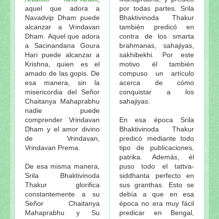
aquel que adora a
por todas partes. Srila
Navadvip Dham puede
Bhaktivinoda Thakur
alcanzar a Vrindavan
también predicó en
Dham. Aquel que adora
contra de los smarta
a Sacinandana Goura
brahmanas, sahajiyas,
Hari puede alcanzar a
sakhibekhi. Por este
Krishna, quien es el
motivo él también
amado de las gopis. De
compuso un artículo
esa manera, sin la
acerca de cómo
misericordia del Señor
conquistar a los
Chaitanya Mahaprabhu
sahajiyas.
nadie puede
comprender Vrindavan
En esa época Srila
Dham y el amor divino
Bhaktivinoda Thakur
de Vrindavan,
predicó mediante todo
Vrindavan Prema.
tipo de publicaciones,
patrika. Además, él
De esa misma manera,
puso todo el tattva-
Srila Bhaktivinoda
siddhanta perfecto en
Thakur glorifica
sus granthas. Esto se
constantemente a su
debía a que en esa
Señor Chaitanya
época no era muy fácil
Mahaprabhu y Su
predicar en Bengal,