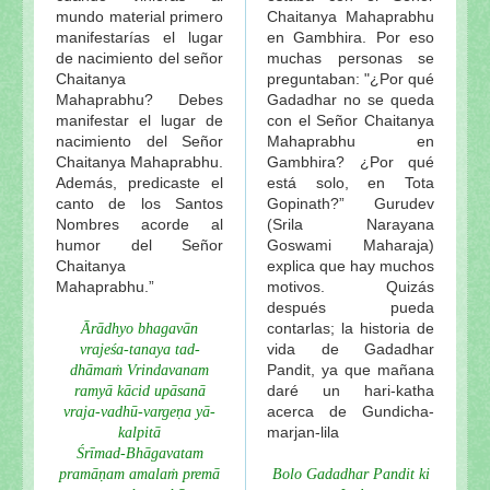
mundo material primero
Chaitanya Mahaprabhu
manifestarías el lugar
en Gambhira. Por eso
de nacimiento del señor
muchas personas se
Chaitanya
preguntaban: "¿Por qué
Mahaprabhu? Debes
Gadadhar no se queda
manifestar el lugar de
con el Señor Chaitanya
nacimiento del Señor
Mahaprabhu en
Chaitanya Mahaprabhu.
Gambhira? ¿Por qué
Además, predicaste el
está solo, en Tota
canto de los Santos
Gopinath?” Gurudev
Nombres acorde al
(Srila Narayana
humor del Señor
Goswami Maharaja)
Chaitanya
explica que hay muchos
Mahaprabhu.”
motivos. Quizás
después pueda
contarlas; la historia de
Ārādhyo bhagavān
vida de Gadadhar
vrajeśa-tanaya tad-
Pandit, ya que mañana
dhāmaṁ Vrindavanam
daré un hari-katha
ramyā kācid upāsanā
acerca de Gundicha-
vraja-vadhū-vargeṇa yā-
marjan-lila
kalpitā
Śrīmad-Bhāgavatam
pramāṇam amalaṁ premā
Bolo Gadadhar Pandit ki