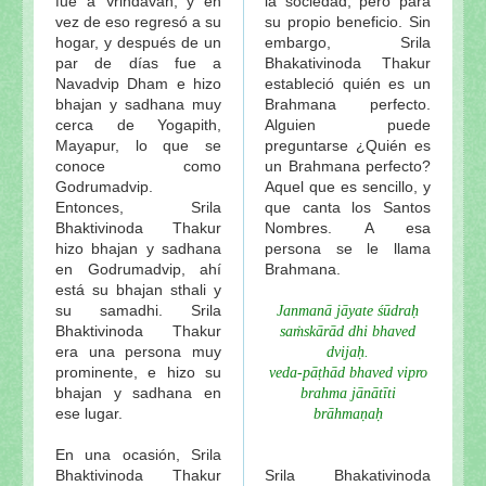
fue a Vrindavan, y en
la sociedad, pero para
vez de eso regresó a su
su propio beneficio. Sin
hogar, y después de un
embargo, Srila
par de días fue a
Bhakativinoda Thakur
Navadvip Dham e hizo
estableció quién es un
bhajan y sadhana muy
Brahmana perfecto.
cerca de Yogapith,
Alguien puede
Mayapur, lo que se
preguntarse ¿Quién es
conoce como
un Brahmana perfecto?
Godrumadvip.
Aquel que es sencillo, y
Entonces, Srila
que canta los Santos
Bhaktivinoda Thakur
Nombres. A esa
hizo bhajan y sadhana
persona se le llama
en Godrumadvip, ahí
Brahmana.
está su bhajan sthali y
su samadhi. Srila
Janmanā jāyate śūdraḥ
Bhaktivinoda Thakur
saṁskārād dhi bhaved
era una persona muy
dvijaḥ.
prominente, e hizo su
veda-pāṭhād bhaved vipro
bhajan y sadhana en
brahma jānātīti
ese lugar.
brāhmaṇaḥ
En una ocasión, Srila
Bhaktivinoda Thakur
Srila Bhakativinoda