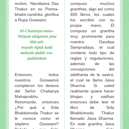
motivo, Narottama Das
compuso muchos
Thakur en su Prema-
granthas, algo así como
bhakti-candrika glorifica
400 libros, los cuales
a Rupa Goswami.
los escribió con su
propia mano. Él
compuso un grantha
śrī-Chaitanya-mano-
muy prominente para
'bhīṣṭaṁ sthāpitaṁ yena
nuestra Gaudiya
bhū-tale
Sampradaya, el cual
svayaṁ rūpaḥ kadā
contiene todo tipo de
mahyaṁ dadāti sva-
reglas y regulaciones,
padāntikam
además de las
concepciones del
Entonces, todos
siddhanta de la sastra,
nuestros Goswamis
el cual se llama Jaiva
cumplieron los deseos
Dharma. Si usted
del Señor Chaitanya
realmente quiere hacer
Mahaprabhu.
bhajan y sadhan
Retomando, entonces
entonces debe leer el
¿Por qué a Srila
libro de Srila
Bhaktivinoda Thakur se
Bhaktivinoda Thakur
le conoce como el
llamado Jaiva Dharma.
séptimo Goswami?
En este grantha Jaiva