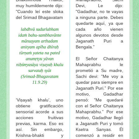
muy humildemente dijo:
Devi, Le dijo:
"Cuando leí este sloka
"Gadadhar, no te vayas
del Srimad Bhagavatam
a ninguna parte. Debes
quedarte aquí, ya que
cada año vienen
labdhvā sudurlabham
algunos devotos desde
idaṁ bahu-sambhavānte
Jaganath Puri a
mānuṣyam arthadam
Bengala.”
anityam apīha dhīraḥ
tūrṇaṁ yateta na pated
El Señor Chaitanya
anumṛtyu yāvan
Mahaprabhu le
niḥśreyasāya viṣayaḥ khalu
prometió a Su madre,
sarvataḥ syāt
Sachi devi: "Me voy a
(Srimad-Bhagavatam
quedar para siempre en
11.9.29)
Jaganath Puri.” Por ese
motivo, Gadadhar
‘Viṣayaḥ khalu’, uno
pensó: "Me quedaré
obtiene gratificación
con el Señor Chaitanya
sensorial acorde a sus
Mahaprabhu.” Por ese
acciones fruitivas
motivo, Gadadhar llegó
previas, karma. Eso es
a Jaganath Puri y tomó
así. Sin embargo,
Ksetra Sanyas. Él
Krishna-bhakti y
comenzó a residir en