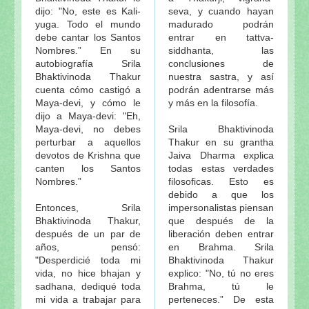
dijo: "No, este es Kali-
seva, y cuando hayan
yuga. Todo el mundo
madurado podrán
debe cantar los Santos
entrar en tattva-
Nombres.” En su
siddhanta, las
autobiografía Srila
conclusiones de
Bhaktivinoda Thakur
nuestra sastra, y así
cuenta cómo castigó a
podrán adentrarse más
Maya-devi, y cómo le
y más en la filosofía.
dijo a Maya-devi: "Eh,
Maya-devi, no debes
Srila Bhaktivinoda
perturbar a aquellos
Thakur en su grantha
devotos de Krishna que
Jaiva Dharma explica
canten los Santos
todas estas verdades
Nombres.”
filosoficas. Esto es
debido a que los
Entonces, Srila
impersonalistas piensan
Bhaktivinoda Thakur,
que después de la
después de un par de
liberación deben entrar
años, pensó:
en Brahma. Srila
"Desperdicié toda mi
Bhaktivinoda Thakur
vida, no hice bhajan y
explico: "No, tú no eres
sadhana, dediqué toda
Brahma, tú le
mi vida a trabajar para
perteneces.” De esta