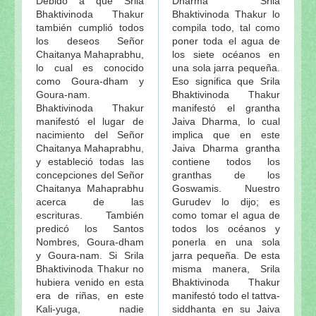
Debido a que Srila
Dharma Srila
Bhaktivinoda Thakur
Bhaktivinoda Thakur lo
también cumplió todos
compila todo, tal como
los deseos Señor
poner toda el agua de
Chaitanya Mahaprabhu,
los siete océanos en
lo cual es conocido
una sola jarra pequeña.
como Goura-dham y
Eso significa que Srila
Goura-nam.
Bhaktivinoda Thakur
Bhaktivinoda Thakur
manifestó el grantha
manifestó el lugar de
Jaiva Dharma, lo cual
nacimiento del Señor
implica que en este
Chaitanya Mahaprabhu,
Jaiva Dharma grantha
y estableció todas las
contiene todos los
concepciones del Señor
granthas de los
Chaitanya Mahaprabhu
Goswamis. Nuestro
acerca de las
Gurudev lo dijo; es
escrituras. También
como tomar el agua de
predicó los Santos
todos los océanos y
Nombres, Goura-dham
ponerla en una sola
y Goura-nam. Si Srila
jarra pequeña. De esta
Bhaktivinoda Thakur no
misma manera, Srila
hubiera venido en esta
Bhaktivinoda Thakur
era de riñas, en este
manifestó todo el tattva-
Kali-yuga, nadie
siddhanta en su Jaiva