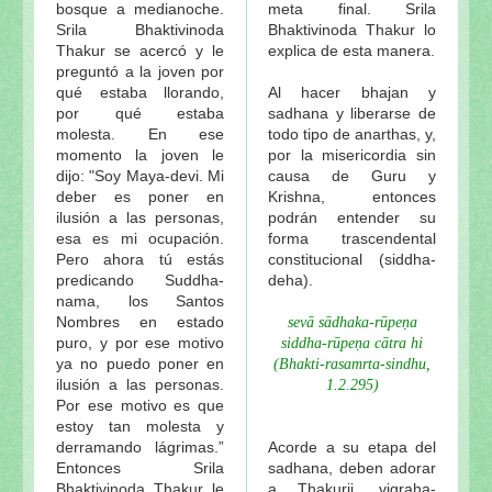
bosque a medianoche.
meta final. Srila
Srila Bhaktivinoda
Bhaktivinoda Thakur lo
Thakur se acercó y le
explica de esta manera.
preguntó a la joven por
qué estaba llorando,
Al hacer bhajan y
por qué estaba
sadhana y liberarse de
molesta. En ese
todo tipo de anarthas, y,
momento la joven le
por la misericordia sin
dijo: "Soy Maya-devi. Mi
causa de Guru y
deber es poner en
Krishna, entonces
ilusión a las personas,
podrán entender su
esa es mi ocupación.
forma trascendental
Pero ahora tú estás
constitucional (siddha-
predicando Suddha-
deha).
nama, los Santos
Nombres en estado
sevā sādhaka-rūpeṇa
puro, y por ese motivo
siddha-rūpeṇa cātra hi
ya no puedo poner en
(Bhakti-rasamrta-sindhu,
ilusión a las personas.
1.2.295)
Por ese motivo es que
estoy tan molesta y
derramando lágrimas.”
Acorde a su etapa del
Entonces Srila
sadhana, deben adorar
Bhaktivinoda Thakur le
a Thakurji, vigraha-