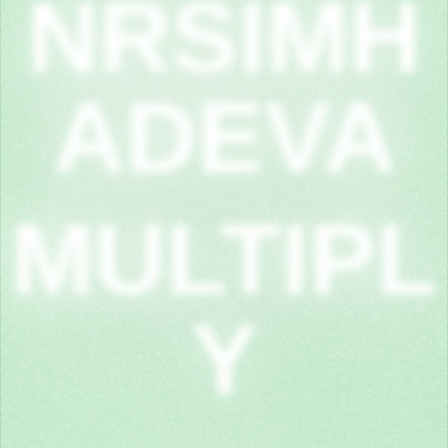
NRSIMH
ADEVA
MULTIPL
Y