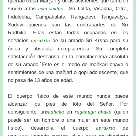
queriao Rupa Manjari y otras asistentes que también
sirven a las
--Sri Lalita, Visakha, Citra,
asta-sakhis
Indulekha, Campakalata, Rangadevi, Tungavidya,
Sudevi—quienes son las contrapartes de Sri
Radhika. Ellas están todas ocupadas en los
servicios
de su amado Sri Krsna para su
aprakrta
única y absoluta complacencia. Su completa
satisfacción descansa en la complacencia absoluta
de su amado.`Este es el modo de mañkari-bhava o
sentimientos de una mañjari o gopi adolescente, que
no pasa de 13 años de edad.
El cuerpo físico de este mundo nunca puede
alcanzar los pies de loto del Señor. Por
consiguiente, un
en
(quien
sadhaka
raganuga bhakti
puede ser un hombre o una mujer en este mundo
fisico), desarrolla el cuerpo
de
aprakrta