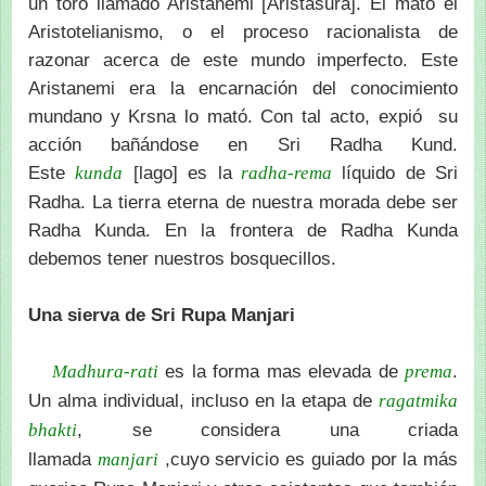
un toro llamado Aristanemi [Aristasura]. El mató el
Aristotelianismo, o el proceso racionalista de
razonar acerca de este mundo imperfecto. Este
Aristanemi era la encarnación del conocimiento
mundano y Krsna lo mató. Con tal acto, expió su
acción bañándose en Sri Radha Kund.
Este
[lago] es la
líquido de Sri
kunda
radha-rema
Radha. La tierra eterna de nuestra morada debe ser
Radha Kunda. En la frontera de Radha Kunda
debemos tener nuestros bosquecillos.
Una sierva de Sri Rupa Manjari
es la forma mas elevada de
.
Madhura-rati
prema
Un alma individual, incluso en la etapa de
ragatmika
, se considera una criada
bhakti
llamada
,cuyo servicio es guiado por la más
manjari