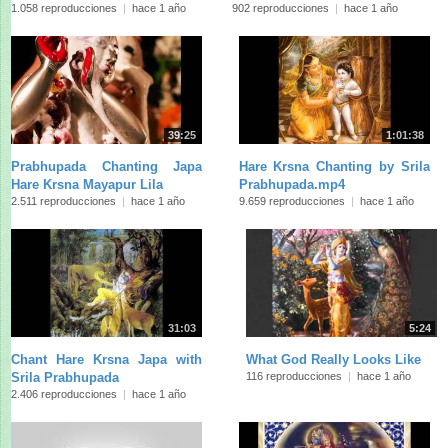
A…
902 reproducciones
|
hace 1 año
1.058 reproducciones
|
hace 1 año
39:25
1:01:38
Prabhupada Chanting Japa
Hare Krsna Chanting by Srila
Hare Krsna Mayapur Lila
Prabhupada.mp4
2.511 reproducciones
|
hace 1 año
9.659 reproducciones
|
hace 1 año
31:03
5:24
Chant Hare Krsna Japa with
What God Really Looks Like
Srila Prabhupada
116 reproducciones
|
hace 1 año
2.406 reproducciones
|
hace 1 año