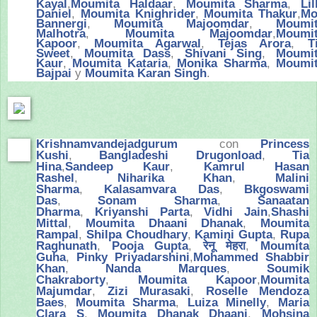
Kayal
,
Moumita Haldaar
,
Moumita Sharma
,
Lil
Daniel
,
Moumita Knighrider
,
Moumita Thakur
,
Mo
Bannergi
,
Moumita Majoomdar
,
Moumi
Malhotra
,
Moumita Majoomdar
,
Moumi
Kapoor
,
Moumita Agarwal
,
Tejas Arora
,
T
Sweet
,
Moumita Dass
,
Shivani Sing
,
Moumi
Kaur
,
Moumita Kataria
,
Monika Sharma
,
Moumi
Bajpai
y
Moumita Karan Singh
.
Krishnamvandejadgurum
con
Princess
Kushi
,
Bangladeshi Drugonload
,
Tia
Hina
,
Sandeep Kaur
,
Kamrul Hasan
Rashel
,
Niharika Khan
,
Malini
Sharma
,
Kalasamvara Das
,
Bkgoswami
Das
,
Sonam Sharma
,
Sanaatan
Dharma
,
Kriyanshi Parta
,
Vidhi Jain
,
Shashi
Mittal
,
Moumita Dhaani Dhanak
,
Moumita
Rampal
,
Shilpa Choudhary
,
Kamini Gupta
,
Rupa
Raghunath
,
Pooja Gupta
,
रेनू मेहरा
,
Moumita
Guha
,
Pinky Priyadarshini
,
Mohammed Shabbir
Khan
,
Nanda Marques
,
Soumik
Chakraborty
,
Moumita Kapoor
,
Moumita
Majumdar
,
Zizi Murasaki
,
Roselle Mendoza
Baes
,
Moumita Sharma
,
Luiza Minelly
,
Maria
Clara S
,
Moumita Dhanak Dhaani
,
Mohsina