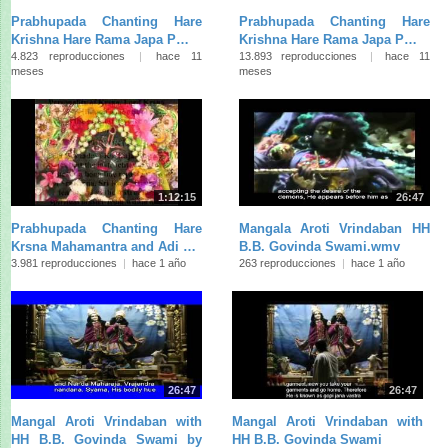
Prabhupada Chanting Hare
Prabhupada Chanting Hare
Krishna Hare Rama Japa P…
Krishna Hare Rama Japa P…
4.823 reproducciones
|
hace 11
13.893 reproducciones
|
hace 11
meses
meses
1:12:15
26:47
Prabhupada Chanting Hare
Mangala Aroti Vrindaban HH
Krsna Mahamantra and Adi …
B.B. Govinda Swami.wmv
3.981 reproducciones
|
hace 1 año
263 reproducciones
|
hace 1 año
26:47
26:47
Mangal Aroti Vrindaban with
Mangal Aroti Vrindaban with
HH B.B. Govinda Swami by
HH B.B. Govinda Swami