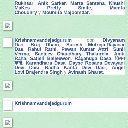
Rukhsar
,
Anik Sarker
,
Marta Santana
,
Khushi
MaKes Pretty Smile
,
Mamta
Choudhry
y
Moumita Majoomdar
.
Krishnamvandejadgurum
con
Divyanam
Das
,
Braj Dham
,
Suresh Mutreja
,
Dayasar
Das
,
Rahul Rathi
,
Pawan Kumar Attri
,
Sunil
Verma
,
Sanjeev Chaudhary Thakurela
,
Amit
Raha
,
Satish Baljeewon
,
Raganuga Dasa
,
किश्न
कन्है
,
Karandhara Dasa
,
Dayse Rosana Devayani
Devi Dasi
,
Radha Kanta Devi Dasi
,
Angel
Lovi
,
Brajendra Singh
y
Avinash Gharat
.
Krishnamvandejadgurum