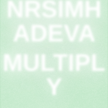
NRSIMH
ADEVA
MULTIPL
Y