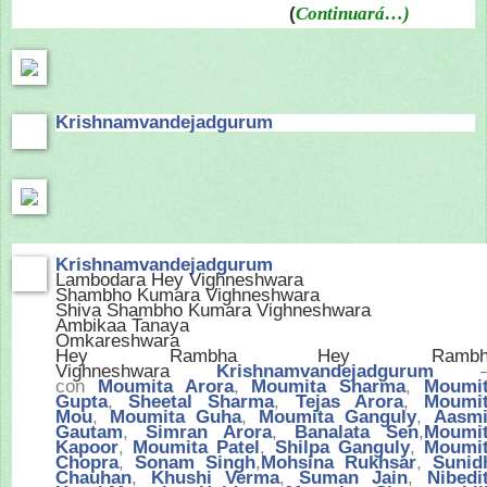
(
Continuará…)
Krishnamvandejadgurum
Krishnamvandejadgurum
Lambodara Hey Vighneshwara
Shambho Kumara Vighneshwara
Shiva Shambho Kumara Vighneshwara
Ambikaa Tanaya
Omkareshwara
Hey Rambha Hey Rambh
Vighneshwara
Krishnamvandejadgurum
con
Moumita Arora
,
Moumita Sharma
,
Moumi
Gupta
,
Sheetal Sharma
,
Tejas Arora
,
Moumi
Mou
,
Moumita Guha
,
Moumita Ganguly
,
Aasm
Gautam
,
Simran Arora
,
Banalata Sen
,
Moumi
Kapoor
,
Moumita Patel
,
Shilpa Ganguly
,
Moumi
Chopra
,
Sonam Singh
,
Mohsina Rukhsar
,
Sunid
Chauhan
,
Khushi Verma
,
Suman Jain
,
Nibedi