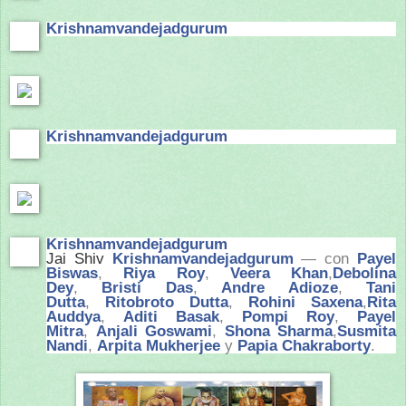
Krishnamvandejadgurum
Krishnamvandejadgurum
Krishnamvandejadgurum
Jai Shiv
Krishnamvandejadgurum
— con
Payel
Biswas
,
Riya Roy
,
Veera Khan
,
Debolina
Dey
,
Bristi Das
,
Andre Adioze
,
Tani
Dutta
,
Ritobroto Dutta
,
Rohini Saxena
,
Rita
Auddya
,
Aditi Basak
,
Pompi Roy
,
Payel
Mitra
,
Anjali Goswami
,
Shona Sharma
,
Susmita
Nandi
,
Arpita Mukherjee
y
Papia Chakraborty
.