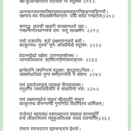
रक्षःकुलनिहन्तारौ त्रायेतां नो रघूत्तमौ ॥१९॥
आत्तसज्जधनुषाविषुस्पृशावक्
षयाशुगनिषङ्गसङ्गिनौ।
रक्षणाय मम रामलक्ष्मणावग्रतः पथि सदैव गच्छताम्॥२०॥
सन्नद्धः कवची खड्गी चापबाणधरो युवा।
गच्छन्मनोरथान्नश्च रामः पातु सलक्ष्मणः ॥२१॥
रामो दाशरथिः शूरो लक्ष्मणानुचरो बली।
काकुत्स्थः पुरुषः पूर्णः कौसल्येयो रघूत्तमः ॥२२॥
वेदान्तवेद्यो यज्ञेशः पुराणपुरुषोत्तमः।
जानकीवल्लभः श्रीमानप्रमेयपराक्रमः ॥२३॥
इत्येतानि जपन्नित्यं मद्भक्तः श्रद्धयाऽन्वितः।
अश्वमेधाधिकं पुण्यं सम्प्राप्नोति न संशयः ॥२४॥
रामं दूवार्दलश्यामं पद्माक्षं पीतवाससम्।
स्तुवन्ति नामभिर्दिव्यैर्न ते संसारिणो नराः ॥२५॥
रामं लक्ष्मणपूर्वजं रघुवरं सीतापतिं सुन्दरं
काकुत्स्थं करुणार्णवं गुणनिधिं विप्रप्रियं धार्मिकम्।
राजेन्द्रं सत्यसंधं दशरथतनयं श्यामलं शान्तमूर्तिं
वन्दे लोकाभिरामं रघुकुलतिलकं राघवं रावणारिम्॥२६॥
रामाय रामभद्राय रामचन्द्राय वेधसे।