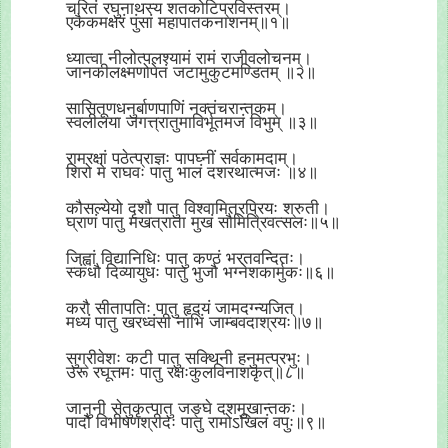
चरितं रघुनाथस्य शतकोटिप्रविस्तरम्।
एकैकमक्षरं पुंसां महापातकनाशनम्॥१॥
ध्यात्वा नीलोत्पलश्यामं रामं राजीवलोचनम्।
जानकीलक्ष्मणोपेतं जटामुकुटमण्डितम् ॥२॥
सासितूणधनुर्बाणपाणिं नक्तंचरान्तकम्।
स्वलीलया जगत्त्रातुमाविर्भूतमजं विभुम् ॥३॥
रामरक्षां पठेत्प्राज्ञः पापघ्नीं सर्वकामदाम्।
शिरो मे राघवः पातु भालं दशरथात्मजः ॥४॥
कौसल्येयो दृशौ पातु विश्वामित्रप्रियः श्रुती।
घ्राणं पातु मखत्राता मुखं सौमित्रिवत्सलः॥५॥
जिह्वां विद्यानिधिः पातु कण्ठं भरतवन्दितः।
स्कंधौ दिव्यायुधः पातु भुजौ भग्नेशकार्मुकः॥६॥
करौ सीतापतिः पातु हृदयं जामदग्न्यजित्।
मध्यं पातु खरध्वंसी नाभिं जाम्बवदाश्रयः॥७॥
सुग्रीवेशः कटी पातु सक्थिनी हनुमत्प्रभुः।
उरू रघूत्तमः पातु रक्षःकुलविनाशकृत्॥८॥
जानुनी सेतुकृत्पातु जङ्घे दशमुखान्तकः।
पादौ विभीषणश्रीदः पातु रामोऽखिलं वपुः॥९॥