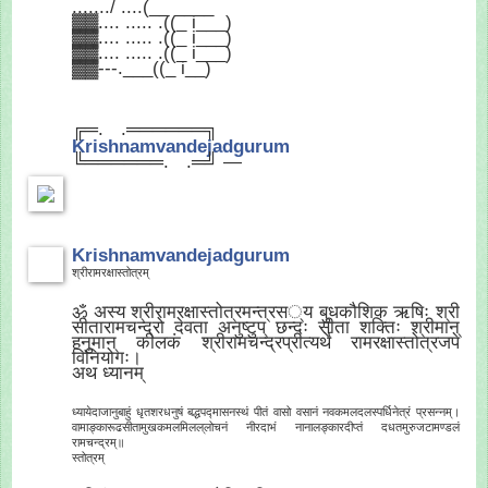
......./ ....(__ ____
▓▓.... ..... .((_ i___)
▓▓.... ..... .((_ i___)
▓▓.... ..... .((_ i___)
▓▓---.___((_ i__)
╔═.
.══════╗
Krishnamvandejadgurum
╚══════.
.═╝ —
Krishnamvandejadgurum
श्रीरामरक्षास्तोत्रम्
ॐ अस्य श्रीरामरक्षास्तोत्रमन्त्रस
्य बुधकौशिक ऋषिः श्री
सीतारामचन्द्रो देवता अनुष्टुप् छन्दः सीता शक्तिः श्रीमान्
हनुमान् कीलकं श्रीरामचन्द्रप्रीत्यर्थे रामरक्षास्तोत्रजपे
विनियोगः।
अथ ध्यानम्
ध्यायेदाजानुबाहुं धृतशरधनुषं बद्धपद्मासनस्थं पीतं वासो वसानं नवकमलदलस्पर्धिनेत्रं प्रसन्नम्।
वामाङ्कारूढसीतामुखकमलमिलल्
लोचनं नीरदाभं नानालङ्कारदीप्तं दधतमुरुजटामण्डलं
रामचन्द्रम्॥
स्तोत्रम्