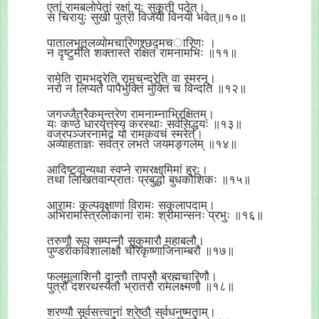
एतां रामबलोपेतां रक्षां यः सुकृती पठेत्।
स चिरायुः सुखी पुत्री विजयी विनयी भवेत्॥१०॥
पातालभूतलव्योमचारिणश्छद्मच
ारिणः ।
न दृष्टुमति शक्तास्ते रक्षितं रामनामभिः ॥११॥
रामेति रामभद्रेति रामचन्द्रेति वा स्मरन्।
नरो न लिप्यते पापैर्भुक्तिं मुक्तिं च विन्दति ॥१२॥
जगज्जैत्रैकमन्त्रेण रामनाम्नाभिरक्षितम्।
यः कण्ठे धारयेत्तस्य करस्थाः सर्वसिद्धयः ॥१३॥
वज्रपञ्जरनामेदं यो रामकवचं स्मरेत्।
अव्याहताज्ञः सर्वत्र लभते जयमङ्गलम् ॥१४॥
आदिष्टवान्यथा स्वप्ने रामरक्षामिमां हरः।
तथा लिखितवान्प्रातः प्रबुद्धो बुधकौशिकः ॥१५॥
आरामः कल्पवृक्षाणां विरामः सकलापदाम्।
अभिरामस्त्रिलोकानां रामः श्रीमान्सनः प्रभुः ॥१६॥
तरुणौ रूप सम्पन्नौ सुकुमारौ महाबलौ।
पुण्डरीकविशालाक्षौ चीरकृष्णाजिनाम्बरौ ॥१७॥
फलमूलाशिनौ दान्तौ तापसौ ब्रह्मचारिणौ।
पुत्रौ दशरथस्यैतौ भ्रातरौ रामलक्ष्मणौ ॥१८॥
शरण्यौ सर्वसत्त्वानां श्रेष्ठौ सर्वधनुष्मताम्।