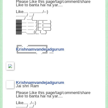
Please Like this page/tag/comment/share
Like to banta hai na yar....
Like.... .........../--)
........./ .../
......./ ....(__ ____
▓▓.... ..... .((_ i___)
▓▓.... ..... .((_ i___)
▓▓.... ..... .((_ i___)
▓▓---.___((_ i__)
╔═.
.══════╗
Krishnamvandejadgurum
╚══════.
.═╝ —
Krishnamvandejadgurum
Jai shri Ram
Please Like this page/tag/comment/share
Like to banta hai na yar....
Like.... ./--)
........./ .../