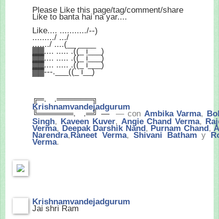
Please Like this page/tag/comment/share
Like to banta hai na yar....
Like.... .........../--)
........./ .../
......./ ....(__ ____
▓▓.... ..... .((_ i___)
▓▓.... ..... .((_ i___)
▓▓.... ..... .((_ i___)
▓▓---.___((_ i__)
╔═.
.══════╗
Krishnamvandejadgurum
╚══════.
.═╝ —
— con
Ambika Varma
,
Bo
Singh
,
Kaveen Kuver
,
Angie Chand Verma
,
Raj
Verma
,
Deepak Darshik Nand
,
Purnam Chand
,
A
Narendra
,
Raneet Verma
,
Shivani Batham
y
R
Verma
.
Krishnamvandejadgurum
Jai shri Ram