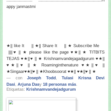
..................... ..........................
.........................H
appy janmastmi
★|| like It
|| ★|| Share It
|| ★ Subscribe Me
||||♥ || ★ please like the page ♥★|| ★ TITBITS
TEJAS ♥★||♥ || ★ Krishnamvandejagadgurum ♥★||
♥★||♥ || ★ Roaminginthenature ♥★||♥ ||
★Singaar♥★||♥ || ★Khoobsoorat ♥★|| ♥★||♥ || ★
— con
Joseph Todd
,
Tulasi Krisna Devi
Dasi
,
Arjuna Das
y
18 personas más
.
Etiquetas:
Krishnamvandejadgurum