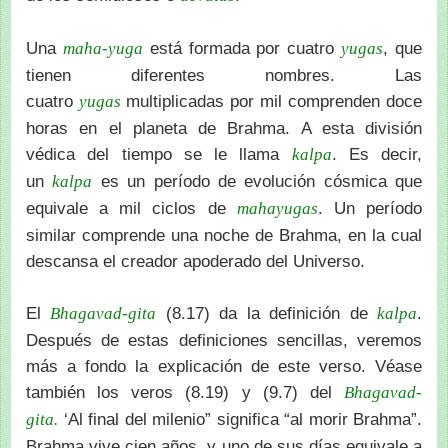
Una
está formada por cuatro
, que
maha-yuga
yugas
tienen diferentes nombres. Las
cuatro
multiplicadas por mil comprenden doce
yugas
horas en el planeta de Brahma. A esta división
védica del tiempo se le llama
. Es decir,
kalpa
un
es un período de evolución cósmica que
kalpa
equivale a mil ciclos de
. Un período
mahayugas
similar comprende una noche de Brahma, en la cual
descansa el creador apoderado del Universo.
El
(8.17) da la definición de
.
Bhagavad-gita
kalpa
Después de estas definiciones sencillas, veremos
más a fondo la explicación de este verso. Véase
también los veros (8.19) y (9.7) del
Bhagavad-
‘Al final del milenio” significa “al morir Brahma”.
gita.
Brahma vive cien años, y uno de sus días equivale a