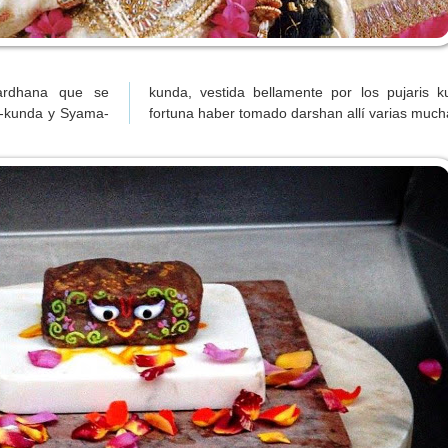
vardhana que se
da-vasis. Es una
a-kunda y Syama-
fortuna haber tomado darshan allí varias much