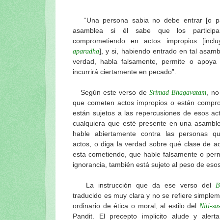
El amoroso pasatiempo del Señor Jaga
El templo del Señor Jagannatha y el Ga
“Una persona sabia no debe entrar [o par
asamblea si él sabe que los participan
El pasatiempo del “cambio de cuerpo” 
comprometiendo en actos impropios [inclu
Nabhi-Brahma: La “fuerza vital” del S
], y si, habiendo entrado en tal asamb
aparadha
Los pasatiempos de Sri Gauranga en el
verdad, habla falsamente, permite o apoya l
Ratha-yatra-guhyam-rahasya: El signifi
incurrirá ciertamente en pecado”.
Continuación: Los nuevos carros del S
Según este verso de
, no
Srimad Bhagavatam
El festival del Ratha-yatra y el Jaganna
que cometen actos impropios o están compro
Las gentiles y sabias palabras del actu
están sujetos a las repercusiones de esos ac
Los pujaris del Señor Jagannatha y el 
cualquiera que esté presente en una asamble
El maha-prasadam del Señor Jagannath
hable abiertamente contra las personas qu
Los festivales del Señor Jagannatha d
actos, o diga la verdad sobre qué clase de a
esta cometiendo, que hable falsamente o perm
La especialidad del baile de Sriman M
ignorancia, también está sujeto al peso de eso
El amoroso pasatiempo del Señor Jaga
Sri Sri Jagannatha-deva-stavah, por S
La instrucción que da ese verso del
B
Visuddha-sattva Das - INDICE de NO
traducido es muy clara y no se refiere simple
ordinario de ética o moral, al estilo del
Niti-sa
Pandit. El precepto implicito alude y alert