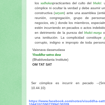
los
practicantes del culto del
: 
sadhakas
bhakti
cómplice ni ocultar la verdad y debe asumir un
constructiva (
) ante una asamblea (enti
satyam
reunión, congregación, grupo de person
negocios, etc.) donde los miembros, especialm
estén incurriendo en pecados o actos indebid
en detrimento de la pureza del
o 
bhakti-marga
una isntitución. La complicidad constituye
corrupto, indigno e impropio de toda perso
Vaisnava dasanudasa
Visuddha-sattva dasa
(Bhaktivedanta Institute)
OM TAT SAT
Ser cómplice es incurrir en pecado --(Sr
10.44.10)
https://www.facebook.com/notes/visuddha-sat
104410/159072994130209