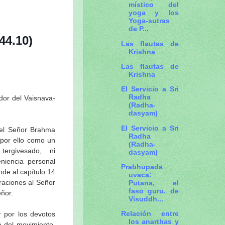
místico del
yoga y los
Yoga-sutras
de P...
44.10)
Las flautas de
Krishna
Las flautas de
Krishna
El Servicio a Sri
Radha
dor del Vaisnava-
(Radha-
dasyam)
El Servicio a Sri
el Señor Brahma
Radha
 por ello como un
(Radha-
ergivesado, ni
dasyam)
niencia personal
Prabhupada
nde al capítulo 14
uvaca:
raciones al Señor
Putana, el
faso guru. de
eñor.
Visuddh...
Relación entre
 por los devotos
los anarthas y
 del movimiento,