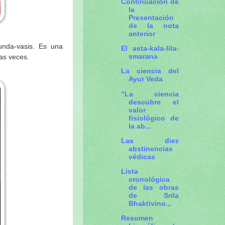
Continuación de
la
Presentación
de la nota
anterior
El asta-kala-lila-
smarana
as veces.
La ciencia del
Ayur Veda
“La ciencia
descubre el
valor
fisiológico de
la ab...
Las diez
abstinencias
védicas
Lista
cronológica
de las obras
de Srila
Bhaktivino...
Resumen