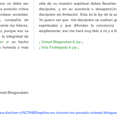
uno no debe ser
vida de su maestro espiritual debes llevarles
a posición crítica
discípulos, y en su ausnecia o desaparici;i
éndase sociedad,
discípulos sin limitación. Esta es la ley de la s
as, compañía de
Yo quiero ver que mis discípulos se vuelvan 
ente los líderes,
espirituales y que difundan la concienci
os, porque eso va
ampliamente; eso me hará muy feliz a mi y a K
la integridad de
un hecho
per se
¡ Srimad-Bhagavatam ki jay ¡
na honesta y más
¡ Srila Prabhupada ki jay ¡
imad-Bhagavatam
tva-das/ser-c%C3%B3mplice-es-incurrir-en-pecado-srimad-bhaga