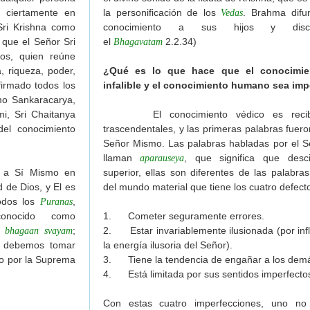
 ciertamente en
la personificación de los
. Brahma difu
Vedas
ri Krishna como
conocimiento a sus hijos y discí
que el Señor Sri
el
2.2.34)
Bhagavatam
os, quien reúne
, riqueza, poder,
¿Qué es lo que hace que el conocimie
firmado todos los
infalible y el conocimiento humano sea imp
mo Sankaracarya,
, Sri Chaitanya
El conocimiento védico es recibi
el conocimiento
trascendentales, y las primeras palabras fuero
Señor Mismo. Las palabras habladas por el 
llaman
, que significa que desc
aparauseya
o a Sí Mismo en
superior, ellas son diferentes de las palabr
de Dios, y El es
del mundo material que tiene los cuatro defec
odos los
,
Puranas
onocido como
1. Cometer seguramente errores.
;
2. Estar invariablemente ilusionada (por inf
u bhagaan svayam
, debemos tomar
la energía ilusoria del Señor).
do por la Suprema
3. Tiene la tendencia de engañar a los dem
4. Está limitada por sus sentidos imperfecto
Con estas cuatro imperfecciones, uno no