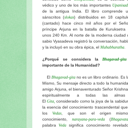
védico y uno de los más importantes
El pasatiempo del “cambio de cuerpo” 
Upanisad
de la antigua India. El libro comprende 
Nabhi-Brahma: La “fuerza vital” del S
sánscritos (
) distribuidos en 18 capítu
slokas
Los pasatiempos de Sri Gauranga en el
(cantado) hace cinco mil años por el Seño
Ratha-yatra-guhyam-rahasya: El signifi
príncipe Arjuna en la batalla de Kuruksetra 
Continuación: Los nuevos carros del S
unos 240 Km. Al norte de la moderna ciudad d
sabio Vyasadeva registró la conversación, habl
El festival del Ratha-yatra y el Jaganna
y la incluyó en su obra épica, el
.
Mahabharatha
Las gentiles y sabias palabras del actu
Los pujaris del Señor Jagannatha y el 
¿Porqué se considera la
Bhagavad-gita
El maha-prasadam del Señor Jagannath
importante de la Humanidad?
Los festivales del Señor Jagannatha d
El
no es un libro ordinario. Es 
Bhagavad-gita
La especialidad del baile de Sriman M
Mismo, Su mensaje directo a todo la humanidad.
El amoroso pasatiempo del Señor Jaga
amigo Arjuna, el bienaventurado Señor Krishna
Sri Sri Jagannatha-deva-stavah, por S
espiritualmente a todas las almas c
Visuddha-sattva Das - INDICE de NO
El
considerado como la joya de la sabidurí
Gita,
la esencia del conocimiento trascendental qu
los
, que son el origen mism
Vedas
conocimiento,
(
narayana-para-veda
Bhagavat
palabra
significa conocimiento revelad
Veda