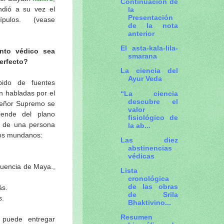
Continuación de
ndió a su vez el
la
Presentación
pulos. (vease
de la nota
anterior
El asta-kala-lila-
nto védico sea
smarana
erfecto?
La ciencia del
Ayur Veda
do de fuentes
n habladas por el
“La ciencia
descubre el
Señor Supremo se
valor
iende del plano
fisiológico de
as de una persona
la ab...
tos mundanos:
Las diez
abstinencias
védicas
luencia de Maya.,
Lista
cronológica
de las obras
ás.
de Srila
s.
Bhaktivino...
Resumen
 puede entregar