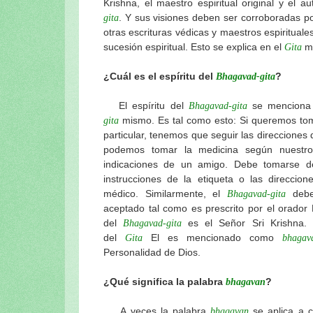
Krishna, el maestro espiritual original y el a
. Y sus visiones deben ser corroboradas po
gita
otras escrituras védicas y maestros espirituales
sucesión espiritual. Esto se explica en el
m
Gita
¿Cuál es el espíritu del
?
Bhagavad-gita
El espíritu del
se menciona
Bhagavad-gita
mismo. Es tal como esto: Si queremos to
gita
particular, tenemos que seguir las direcciones 
podemos tomar la medicina según nuestro
indicaciones de un amigo. Debe tomarse d
instrucciones de la etiqueta o las direccio
médico. Similarmente, el
debe
Bhagavad-gita
aceptado tal como es prescrito por el orador
del
es el Señor Sri Krishna.
Bhagavad-gita
del
El es mencionado como
Gita
bhagav
Personalidad de Dios.
¿Qué significa la palabra
?
bhagavan
A veces la palabra
se aplica a c
bhagavan