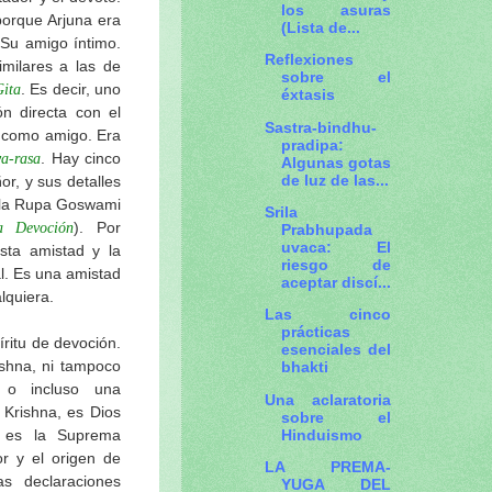
los asuras
porque Arjuna era
(Lista de...
 Su amigo íntimo.
Reflexiones
imilares a las de
sobre el
. Es decir, uno
Gita
éxtasis
n directa con el
Sastra-bindhu-
r como amigo. Era
pradipa:
. Hay cinco
ya-rasa
Algunas gotas
de luz de las...
r, y sus detalles
rila Rupa Goswami
Srila
). Por
a Devoción
Prabhupada
uvaca: El
sta amistad y la
riesgo de
l. Es una amistad
aceptar discí...
lquiera.
Las cinco
prácticas
ritu de devoción.
esenciales del
shna, ni tampoco
bhakti
 o incluso una
Una aclaratoria
 Krishna, es Dios
sobre el
Hinduismo
l es la Suprema
r y el origen de
LA PREMA-
s declaraciones
YUGA DEL