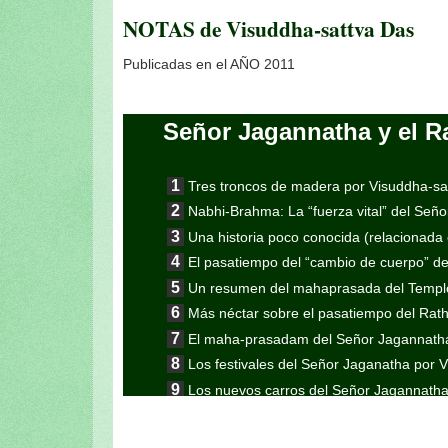
NOTAS de Visuddha-sattva Das
Publicadas en el AÑO 2011
Señor Jagannatha y el R
Tres troncos de madera por Visuddha-sa
Nabhi-Brahma: La “fuerza vital” del Señ
Una historia poco conocida (relacionada 
El pasatiempo del “cambio de cuerpo” d
Un resumen del mahaprasada del Templo
Más néctar sobre el pasatiempo del Rath
El maha-prasadam del Señor Jagannatha 
Los festivales del Señor Jaganatha por 
Los nuevos carros del Señor Jagannatha
Continuación de la nota anterior: Jaga
Continuación de la nota anterior: Aun