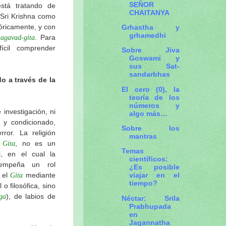
SEÑOR
stá tratando de
CHAITANYA
Sri Krishna como
óricamente, y con
Grhastha y
grhamedhi
. Para
agavad-gita
cil comprender
Sobre Jiva
Goswami y
sus Sat-
sandarbhas
o a través de la
El cero (0), la
teoría de los
números y
nvestigación, ni
algo más…
 y condicionado,
Sobre los
ror. La religión
mantras
l
, no es un
Gita
Temas
l, en el cual la
científicos:
empeña un rol
¿Es posible
viajar en el
 el
mediante
Gita
tiempo?
o filosófica, sino
), de labios de
ga
Néctar: Srila
Prabhupada
en
Jagannatha