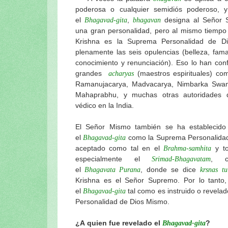
poderosa o cualquier semidiós poderoso, y
el
,
designa al Señor S
Bhagavad-gita
bhagavan
una gran personalidad, pero al mismo tiempo 
Krishna es la Suprema Personalidad de Di
plenamente las seis opulencias (belleza, fama
conocimiento y renunciación). Eso lo han con
grandes
(maestros espirituales) co
acharyas
Ramanujacarya, Madvacarya, Nimbarka Swami
Mahaprabhu, y muchas otras autoridades d
védico en la India.
El Señor Mismo también se ha establecid
el
como la Suprema Personalidad 
Bhagavad-gita
aceptado como tal en el
y t
Brahma-samhita
especialmente el
, c
Srimad-Bhagavatam
el
, donde se dice
Bhagavata Purana
krsnas t
Krishna es el Señor Supremo. Por lo tanto
el
tal como es instruido o revela
Bhagavad-gita
Personalidad de Dios Mismo.
¿A quien fue revelado el
?
Bhagavad-gita