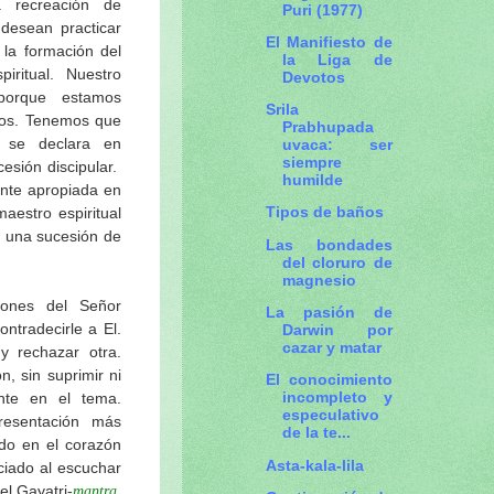
recreación de
Puri (1977)
desean practicar
El Manifiesto de
 la formación del
la Liga de
iritual. Nuestro
Devotos
 porque estamos
Srila
ctos. Tenemos que
Prabhupada
o se declara en
uvaca: ser
siempre
cesión discipular.
humilde
ente apropiada en
Tipos de baños
aestro espiritual
 una sucesión de
Las bondades
del cloruro de
magnesio
ciones del Señor
La pasión de
ontradecirle a El.
Darwin por
cazar y matar
 rechazar otra.
n, sin suprimir ni
El conocimiento
incompleto y
ente en el tema.
especulativo
esentación más
de la te...
ido en el corazón
Asta-kala-lila
ciado al escuchar
el Gayatri-
,
mantra