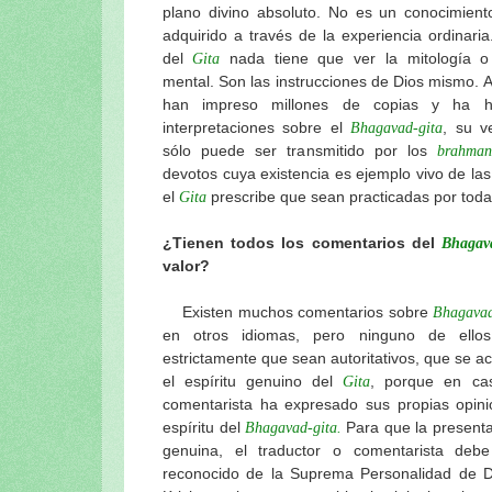
plano divino absoluto. No es un conocimien
adquirido a través de la experiencia ordinaria
del
nada tiene que ver la mitología o 
Gita
mental. Son las instrucciones de Dios mismo. 
han impreso millones de copias y ha h
interpretaciones sobre el
, su v
Bhagavad-gita
sólo puede ser transmitido por los
brahman
devotos cuya existencia es ejemplo vivo de l
el
prescribe que sean practicadas por tod
Gita
¿Tienen todos los comentarios del
Bhagava
valor?
Existen muchos comentarios sobre
Bhagavad
en otros idiomas, pero ninguno de ello
estrictamente que sean autoritativos, que se a
el espíritu genuino del
, porque en cas
Gita
comentarista ha expresado sus propias opinio
espíritu del
Para que la present
Bhagavad-gita.
genuina, el traductor o comentarista deb
reconocido de la Suprema Personalidad de Di