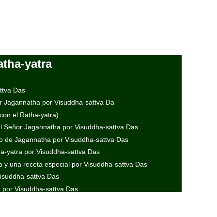
atha-yatra
ttva Das
or Jagannatha por Visuddha-sattva Da
con el Ratha-yatra)
el Señor Jagannatha por Visuddha-sattva Das
 de Jagannatha por Visuddha-sattva Das
a-yatra por Visuddha-sattva Das
y una receta especial por Visuddha-sattva Das
Visuddha-sattva Das
 por Visuddha-sattva Das
natha Puri es igual a Vrndavana por Visuddha-sattva Das
que parezca distinto Krishna es Jagannatha y también Sri