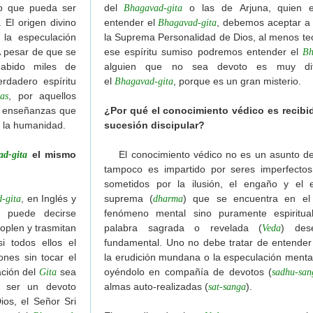
to que pueda ser
del
o las de Arjuna, quien e
Bhagavad-gita
. El origen divino
entender el
, debemos aceptar a 
Bhagavad-gita
la especulación
la Suprema Personalidad de Dios, al menos te
A pesar de que se
ese espíritu sumiso podremos entender el
Bh
abido miles de
alguien que no sea devoto es muy difí
erdadero espíritu
el
, porque es un gran misterio.
Bhagavad-gita
, por aquellos
as
as enseñanzas que
¿Por qué el conocimiento védico es recibid
a la humanidad.
sucesión discipular?
el mismo
El conocimiento védico no es un asunto de i
d-gita
tampoco es impartido por seres imperfectos
sometidos por la ilusión, el engaño y el er
, en Inglés y
suprema (
) que se encuentra en e
-gita
dharma
s puede decirse
fenómeno mental sino puramente espiritua
coplen y trasmitan
palabra sagrada o revelada (
) des
Veda
i todos ellos el
fundamental. Uno no debe tratar de entender
nes sin tocar el
la erudición mundana o la especulación mental 
ación del
sea
oyéndolo en compañía de devotos (
Gita
sadhu-san
e ser un devoto
almas auto-realizadas (
).
sat-sanga
os, el Señor Sri