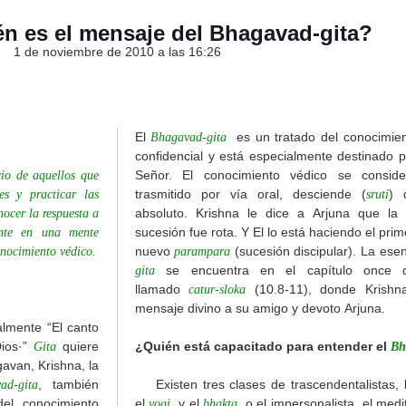
én es el mensaje del Bhagavad-gita?
ncuentro en Kuruksetra tras una larga separación: el origen
1 de noviembre de 2010 a las 16:26
tha-yatra"
s formas inusuales de las Deidades en Jaganatha Puri por
El
es un tratado del conocimien
Bhagavad-gita
l camino a Sri Vrindavan-dham" de Visuddha-sattva Das
confidencial y está especialmente destinado p
011 de Visuddha-sattva Das
Señor. El conocimiento védico se consid
o de aquellos que
s
trasmitido por vía oral, desciende (
) 
es y practicar las
sruti
absoluto. Krishna le dice a Arjuna que la
ocer la respuesta a
ha-sattva Das
sucesión fue rota. Y El lo está haciendo el prim
ente en una mente
suddha-sattva Das
nuevo
(sucesión discipular). La ese
conocimiento védico.
parampara
isuddha-sattva Das
se encuentra en el capítulo once de
gita
tha de Visuddha-sattva Das
llamado
(10.8-11), donde Krishn
catur-sloka
dha-sattva Das
mensaje divino a su amigo y devoto Arjuna.
ralmente “El canto
attva Das
Dios·”
quiere
¿Quién está capacitado para entender el
Gita
Bh
Das
avan, Krishna, la
nnatha de Visuddha-sattva Das
, también
Existen tres clases de trascendentalistas,
d-gita
ura-lila en Puri-ksetra de Visuddha-sattva Das
del conocimiento
el
y el
, o el impersonalista, el medi
yogi
bhakta