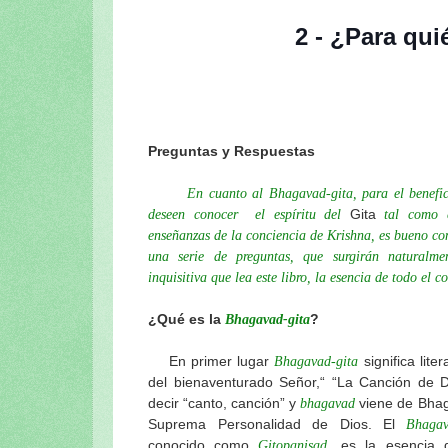
Gauranga
2 - ¿Para qui
Continuación de la nota anterior: “El e
esotérico del Ratha-yatra”
Continuación: "Los pasatiempos del Ra
Continuación de la nota anterior: La
Visuddha-sattva Das
Preguntas y Respuestas
Continuación de la nota anterior "En e
Sripad Aindra Prabhu tirobhava-tithi 2
En cuanto al Bhagavad-gita, para el benefici
Sri Lalitastakam de Visuddha-sattva Da
Gita
deseen conocer el espíritu del
tal como 
enseñanzas de la conciencia de Krishna, es bueno con
El peligro de ir a Vrindavana de Visudd
una serie de preguntas, que surgirán naturalm
Continuación: Sobre Lalita-sakhi de Vi
inquisitiva que lea este libro, la esencia de todo el 
Los pujaris del Señor Jagannatha de V
Los rituales diarios del Señor Jaganna
¿Qué es la
?
Bhagavad-gita
Mahaprabhu en Sri Gambhira de Visud
En primer lugar
significa lite
Bhagavad-gita
Tres troncos de madera de Visuddha-s
del bienaventurado Señor,“ “La Canción de 
Sri Ksetra-dhama de Visuddha-sattva 
decir “canto, canción” y
viene de Bhag
bhagavad
El amoroso pasatiempo del Señor Jaga
Suprema Personalidad de Dios. El
Bhagava
El templo del Señor Jagannatha y el Ga
conocido como
, es la esencia 
Gitopanisad