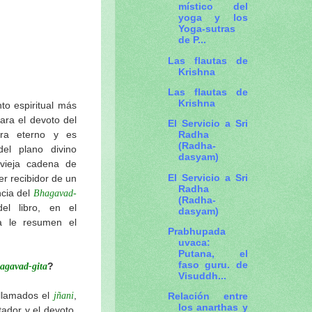
místico del
yoga y los
Yoga-sutras
de P...
Las flautas de
Krishna
Las flautas de
Krishna
to espiritual más
ara el devoto del
El Servicio a Sri
era eterno y es
Radha
(Radha-
del plano divino
dasyam)
 vieja cadena de
El Servicio a Sri
er recibidor de un
Radha
ncia del
Bhagavad-
(Radha-
l libro, en el
dasyam)
a le resumen el
Prabhupada
uvaca:
Putana, el
faso guru. de
?
agavad-gita
Visuddh...
 llamados el
,
Relación entre
jñani
los anarthas y
tador y el devoto.