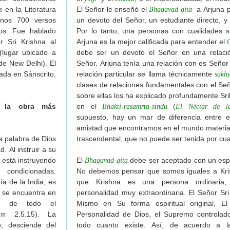
en la Literatura
El Señor le enseñó el
a Arjuna 
del Señor Jagannatha de Visuddha-sattva Das
s
Bhagavad-gita
unos 700 versos
un devoto del Señor, un estudiante directo, y
eñor Jagannatha de Visuddha-sattva Das
los. Fue hablado
Por lo tanto, una personas con cualidades s
 Ratha-yatra de Visuddha-sattva Das
r Sri Krishna al
Arjuna es la mejor calificada para entender el
cado esotérico del Ratha-yatra de Visuddha-sattva Das
(lugar ubicado a
debe ser un devoto el Señor en una relació
eñor Jagannatha de Visuddha-sattva Das
e New Delhi). El
Señor. Arjuna tenía una relación con es Seño
ada en Sánscrito,
relación particular se llama técnicamente
sakh
tha-lila de Visuddha-sattva Das
clases de relaciones fundamentales con el Seño
al rey de Puri de Visuddha-sattva Das
sobre ellas los ha explicado profundamente S
origen del Ratha-yatra de Visuddha-sattva Das
la obra más
en el
(
Bhakti-rasamrta-sindu
El Néctar de l
a y una receta especial de Visuddha-sattva Das
supuesto, hay un mar de diferencia entre e
e Visuddha-sattva Das
amistad que encontramos en el mundo materia
la palabra de Dios
trascendental, que no puede ser tenida por cua
ahaprabhu en el Ratha-yatra de Visuddha-sattva Das
 Al instruir a su
nnatha de Visuddha-sattva Das
 está instruyendo
El
debe ser aceptado con un espí
Bhagavad-gita
ri Sanatana Goswami
ondicionadas.
No debemos pensar que somos iguales a Kri
TAS VAISHNAVAS
a de la India, es
que Krishna es una persona ordinaria,
e se encuentra en
personalidad muy extraordinaria. El Señor Sri
o de todo el
Mismo en Su forma espiritual original, E
2.5.15). La
Personalidad de Dios, el Supremo controlado
am
o; desciende del
todo cuanto existe. Así, de acuerdo a la