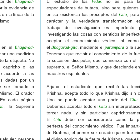
utor del
El estudio de los
no es para la 
Bhagavad-
Vedas
r la evidencia de
especuladores de butaca, sino para quienes 
 en la línea de la
en su existencia los preceptos del
, para
Gita
ismo.
carácter y la verdadera transformación esp
trabajo de investigación es imperfecto
investigando las cosas con sentidos imperfe
aceptar el conocimiento védico tal com
 en el
el
, mediante el
o la su
Bhagavad-
Bhagavad-gita
parampara
mar una medicina
Tenemos que recibir el conocimiento de la fu
de la etiqueta. No
la sucesión discipular, que comienza con el m
 capricho o las
supremo, el Señor Mismo, y que desciende en
e acuerdo a las
maestros espirituales..
nes dadas por un
 ser tomado o
Arjuna, el estudiante que recibió las lec
 Mismo. El orador
Krishna, acepta todo lo que Krishna dijo sin c
 En cada página
Uno no puede aceptar una parte del
y
Gita
, la Suprema
Debemos aceptar todo el
sin interpretació
an
Gita
torcer nada, y sin participar caprichosam
El
debe ser considerado como la pr
Gita
perfecta del conocimiento védico. Fue impart
de Brahma, el primer ser creado quien fue ini
ualquier persona
el divino sonido de la flauta de Krishna, que es 