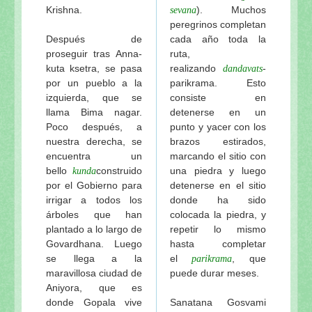
Krishna.
). Muchos
sevana
peregrinos completan
Después de
cada año toda la
proseguir tras Anna-
ruta,
kuta ksetra, se pasa
realizando
-
dandavats
por un pueblo a la
parikrama. Esto
izquierda, que se
consiste en
llama Bima nagar.
detenerse en un
Poco después, a
punto y yacer con los
nuestra derecha, se
brazos estirados,
encuentra un
marcando el sitio con
bello
construido
una piedra y luego
kunda
por el Gobierno para
detenerse en el sitio
irrigar a todos los
donde ha sido
árboles que han
colocada la piedra, y
plantado a lo largo de
repetir lo mismo
Govardhana. Luego
hasta completar
se llega a la
el
, que
parikrama
maravillosa ciudad de
puede durar meses.
Aniyora, que es
donde Gopala vive
Sanatana Gosvami