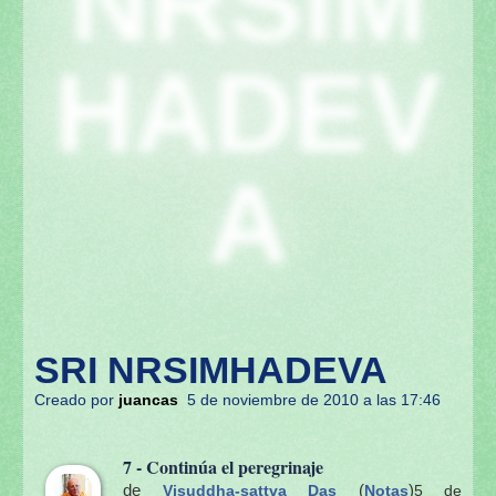
NRSIM
HADEV
A
SRI NRSIMHADEVA
Creado por
juancas
5 de noviembre de 2010 a las 17:46
7 - Continúa el peregrinaje
de
(
)
Visuddha-sattva Das
Notas
5 de