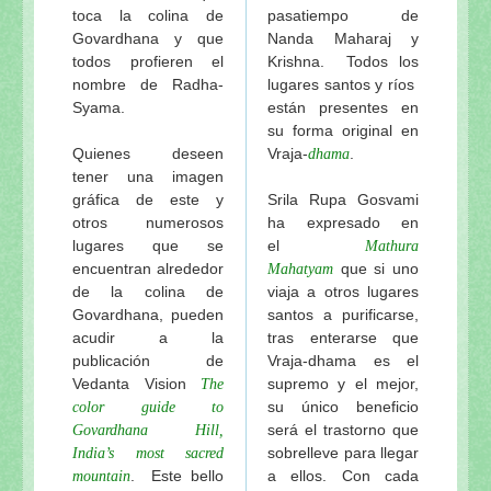
toca la colina de
pasatiempo de
Govardhana y que
Nanda Maharaj y
todos profieren el
Krishna. Todos los
nombre de Radha-
lugares santos y ríos
Syama.
están presentes en
su forma original en
Quienes deseen
Vraja-
.
dhama
tener una imagen
gráfica de este y
Srila Rupa Gosvami
otros numerosos
ha expresado en
lugares que se
el
Mathura
encuentran alrededor
que si uno
Mahatyam
de la colina de
viaja a otros lugares
Govardhana, pueden
santos a purificarse,
acudir a la
tras enterarse que
publicación de
Vraja-dhama es el
Vedanta Vision
supremo y el mejor,
The
su único beneficio
color guide to
será el trastorno que
Govardhana Hill,
sobrelleve para llegar
India’s most sacred
. Este bello
a ellos. Con cada
mountain