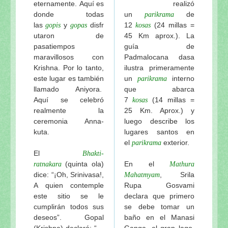
eternamente. Aquí es
realizó
donde todas
un
de
parikrama
las
y
disfr
12
(24 millas =
gopis
gopas
kosas
utaron de
45 Km aprox.). La
pasatiempos
guía de
maravillosos con
Padmalocana dasa
Krishna. Por lo tanto,
ilustra primeramente
este lugar es también
un
interno
parikrama
llamado Aniyora.
que abarca
Aquí se celebró
7
(14 millas =
kosas
realmente la
25 Km. Aprox.) y
ceremonia Anna-
luego describe los
kuta.
lugares santos en
el
exterior.
parikrama
El
Bhakti-
(quinta ola)
En el
ratnakara
Mathura
dice: “¡Oh, Srinivasa!,
, Srila
Mahatmyam
A quien contemple
Rupa Gosvami
este sitio se le
declara que primero
cumplirán todos sus
se debe tomar un
deseos”. Gopal
baño en el Manasi
(Krishna) declaró: “…
Ganga, el gran lago,