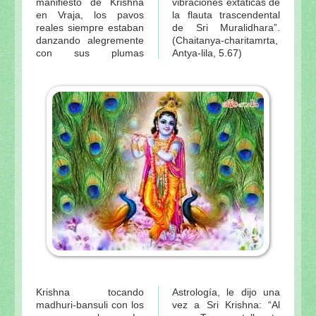
manifiesto de Krishna
vibraciones extáticas de
en Vraja, los pavos
la flauta trascendental
reales siempre estaban
de Sri Muralidhara”.
danzando alegremente
(Chaitanya-charitamrta,
con sus plumas
Antya-lila, 5.67)
Krishna tocando
Astrología, le dijo una
madhuri-bansuli con los
vez a Sri Krishna: “Al