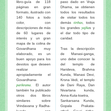
libro-guía de 118
paso dado en Vraja
páginas en gran
Dhama, se obtienen
formato, ilustrado con
todos los resultados
140 fotos a todo
de visitar todos los
color, con
demás
, todos
tirthas
descripciones de más
los grandes
s y
yajña
de 60 lugares de
el dar todo tipo de
interés y un gran
caridad.
mapa de la colina de
Govardhana muy
Tras la descripción
elaborado, es un
de Manasi-ganga,
buen apoyo para los
uno debe conocer la
devotos que deseen
del templo de
realizar
Harideva, Brahma
apropiadamente el
Kunda, Manasi Devi,
Govardhana-
Krsna Vedi, el templo
. El autor
de Dani Raya, Dan
parikrama
también ha publicado
Nivartana kunda,
otros dos libros
Anna-Kuta-ksetra,
similares sobre
Sankarsana Kunda,
Vrindavana y Radha-
Gopala Prakata-
kunda, con
sthali, Gauri tirtha,