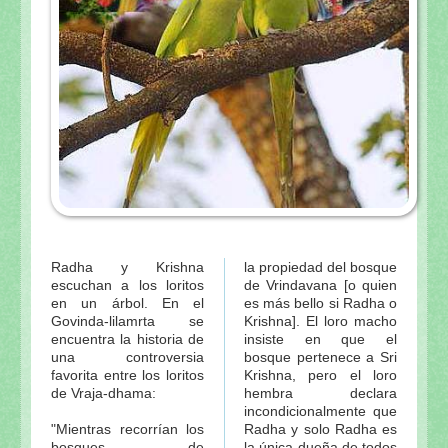
Radha y Krishna
la propiedad del bosque
escuchan a los loritos
de Vrindavana [o quien
en un árbol. En el
es más bello si Radha o
Govinda-lilamrta se
Krishna]. El loro macho
encuentra la historia de
insiste en que el
una controversia
bosque pertenece a Sri
favorita entre los loritos
Krishna, pero el loro
de Vraja-dhama:
hembra declara
incondicionalmente que
"Mientras recorrían los
Radha y solo Radha es
bosques de
la única dueña de todos