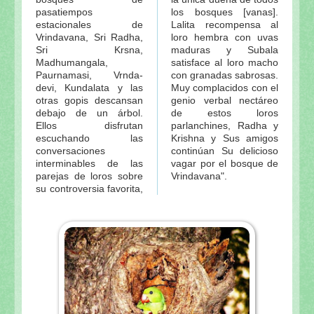
pasatiempos
los bosques [vanas].
estacionales de
Lalita recompensa al
Vrindavana, Sri Radha,
loro hembra con uvas
Sri Krsna,
maduras y Subala
Madhumangala,
satisface al loro macho
Paurnamasi, Vrnda-
con granadas sabrosas.
devi, Kundalata y las
Muy complacidos con el
otras gopis descansan
genio verbal nectáreo
debajo de un árbol.
de estos loros
Ellos disfrutan
parlanchines, Radha y
escuchando las
Krishna y Sus amigos
conversaciones
continúan Su delicioso
interminables de las
vagar por el bosque de
parejas de loros sobre
Vrindavana".
su controversia favorita,