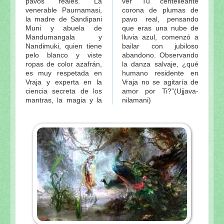
pavos reales. La
ver Tu centelleante
venerable Paurnamasi,
corona de plumas de
la madre de Sandipani
pavo real, pensando
Muni y abuela de
que eras una nube de
Mandumangala y
lluvia azul, comenzó a
Nandimuki, quien tiene
bailar con jubiloso
pelo blanco y viste
abandono. Observando
ropas de color azafrán,
la danza salvaje, ¿qué
es muy respetada en
humano residente en
Vraja y experta en la
Vraja no se agitaría de
ciencia secreta de los
amor por Ti?”(Ujjava-
mantras, la magia y la
nilamani)