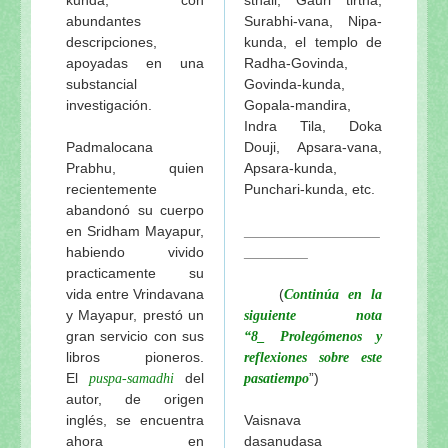
abundantes
Surabhi-vana, Nipa-
descripciones,
kunda, el templo de
apoyadas en una
Radha-Govinda,
substancial
Govinda-kunda,
investigación.
Gopala-mandira,
Indra Tila, Doka
Padmalocana
Douji, Apsara-vana,
Prabhu, quien
Apsara-kunda,
recientemente
Punchari-kunda, etc.
abandonó su cuerpo
en Sridham Mayapur,
_________________
habiendo vivido
________
practicamente su
vida entre Vrindavana
(
Continúa en la
y Mayapur, prestó un
siguiente nota
gran servicio con sus
“8_ Prolegómenos y
libros pioneros.
reflexiones sobre este
El
del
”)
puspa-samadhi
pasatiempo
autor, de origen
inglés, se encuentra
Vaisnava
ahora en
dasanudasa