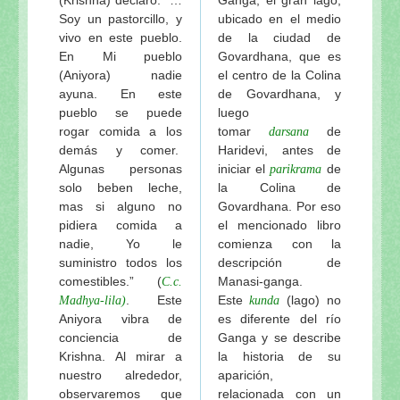
Soy un pastorcillo, y
ubicado en el medio
vivo en este pueblo.
de la ciudad de
En Mi pueblo
Govardhana, que es
(Aniyora) nadie
el centro de la Colina
ayuna. En este
de Govardhana, y
pueblo se puede
luego
rogar comida a los
tomar
de
darsana
demás y comer.
Haridevi, antes de
Algunas personas
iniciar el
de
parikrama
solo beben leche,
la Colina de
mas si alguno no
Govardhana. Por eso
pidiera comida a
el mencionado libro
nadie, Yo le
comienza con la
suministro todos los
descripción de
comestibles.” (
Manasi-ganga.
C.c.
. Este
Este
(lago) no
Madhya-lila)
kunda
Aniyora vibra de
es diferente del río
conciencia de
Ganga y se describe
Krishna. Al mirar a
la historia de su
nuestro alrededor,
aparición,
observaremos que
relacionada con un