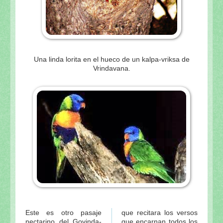
Una linda lorita en el hueco de un kalpa-vriksa de
Vrindavana.
Este es otro pasaje
que recitara los versos
nectarino del Govinda-
que encarnan todos los