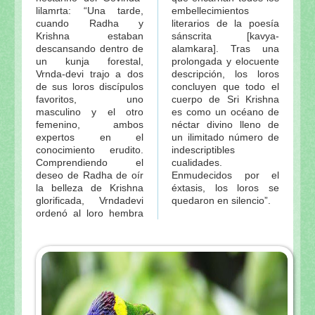
lilamrta: “Una tarde,
embellecimientos
cuando Radha y
literarios de la poesía
Krishna estaban
sánscrita [kavya-
descansando dentro de
alamkara]. Tras una
un kunja forestal,
prolongada y elocuente
Vrnda-devi trajo a dos
descripción, los loros
de sus loros discípulos
concluyen que todo el
favoritos, uno
cuerpo de Sri Krishna
masculino y el otro
es como un océano de
femenino, ambos
néctar divino lleno de
expertos en el
un ilimitado número de
conocimiento erudito.
indescriptibles
Comprendiendo el
cualidades.
deseo de Radha de oír
Enmudecidos por el
la belleza de Krishna
éxtasis, los loros se
glorificada, Vrndadevi
quedaron en silencio”.
ordenó al loro hembra