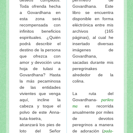
Tres troncos de madera de Visuddha-sattva Das
Toda ofrenda hecha
Govardhana. Este
Sri Ksetra-dhama de Visuddha-sattva Das
a Govardhana en
libro se encuentra
El amoroso pasatiempo del Señor Jagannatha de Vi
esta zona será
disponible en forma
El templo del Señor Jagannatha y el Gaura-lila en P
recompensada con
eléctrónica entre mis
infinitos beneficios
archivos (165
El pasatiempo del “cambio de cuerpo” del Señor Ja
espirituales. ¿Quién
páginas), al cual he
Nabhi-Brahma: La “fuerza vital” del Señor Jagannat
podrá describir el
insertado diversas
Los pasatiempos de Sri Gauranga en el Ratha-yatra
destino de la persona
imágenes de
Ratha-yatra-guhyam-rahasya: El significado esotéri
que ofrezca con
Govardhana,
Continuación: Los nuevos carros del Señor Jaganna
amor y devoción una
sacadas durante mis
hoja de tulasi a
peregrinakes
El festival del Ratha-yatra y el Jagannatha-lila de V
Govardhana? Hasta
alrededor de la
Las gentiles y sabias palabras del actual rey de Pur
la más pecaminosa
colina.
Los pujaris del Señor Jagannatha y el origen del Ra
de las entidades
El maha-prasadam del Señor Jagannatha y una rece
vivientes que venga
La ruta del
Los festivales del Señor Jagannatha de Visuddha-sa
aquí, incline la
Govardhana-
parikra
cabeza y toque el
es recorrida
ma
La especialidad del baile de Sriman Mahaprabhu en 
polvo de este Anna-
anualmente por miles
El amoroso pasatiempo del Señor Jagannatha de Vi
kuta-ksetra,
de devotos
Sri Sri Jagannatha-deva-stavah, por Sri Sanatana 
alcanzará los pies de
peregrinos a manera
Visuddha-sattva Das - INDICE de NOTAS VAISHNA
loto del Señor
de adoración (
pada-