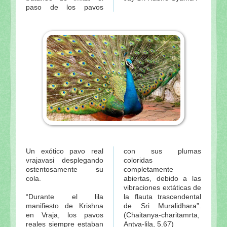
paso de los pavos
Un exótico pavo real
con sus plumas
vrajavasi desplegando
coloridas
ostentosamente su
completamente
cola.
abiertas, debido a las
vibraciones extáticas de
“Durante el lila
la flauta trascendental
manifiesto de Krishna
de Sri Muralidhara”.
en Vraja, los pavos
(Chaitanya-charitamrta,
reales siempre estaban
Antya-lila, 5.67)