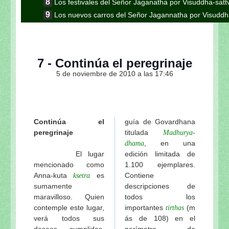
Los festivales del Señor Jaganatha por Visuddha-sat
Los nuevos carros del Señor Jagannatha por Visuddh
Continuación de la nota anterior: Jaganatha Puri es
Continuación de la nota anterior: Aunque parezca 
Gauranga
7 - Continúa el peregrinaje
Continuación de la nota anterior: “El encuentro en K
5 de noviembre de 2010 a las 17:46
esotérico del Ratha-yatra”
Continuación: "Los pasatiempos del Ratha-yatra"
Continuación de la nota anterior: Las formas inu
Visuddha-sattva Das
Continúa el
guía de Govardhana
Continuación de la nota anterior "En el camino a S
peregrinaje
titulada
Madhurya-
Sripad Aindra Prabhu tirobhava-tithi 2011 de Visudd
, en una
dhama
Sri Lalitastakam de Visuddha-sattva Das
El lugar
edición limitada de
mencionado como
1.100 ejemplares.
El peligro de ir a Vrindavana de Visuddha-sattva Das
Anna-kuta
es
Contiene
ksetra
Continuación: Sobre Lalita-sakhi de Visuddha-sattv
sumamente
descripciones de
Los pujaris del Señor Jagannatha de Visuddha-satt
maravilloso. Quien
todos los
Los rituales diarios del Señor Jagannatha de Visud
contemple este lugar,
importantes
(m
tirthas
Mahaprabhu en Sri Gambhira de Visuddha-sattva D
verá todos sus
ás de 108) en el
deseos cumplidos.
perímetro de