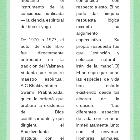
mediante el
confundido con
instrumento de la
respecto a esto. El no
conciencia purificada
pudo dar ninguna
— la ciencia espiritual
respuesta lógica
del bhakti-yoga.
excepto su
argumento
De 1970 a 1977, el
especulativo. Su
autor de este libro
propia respuesta fue
fue directamente
que “extinción y
entrenado en la
selección natural…
tradición del Vaisnava
irán de la mano”.[3]
Vedanta por nuestro
El no supo que todas
maestro espiritual,
las especies de vida
A.C.Bhaktivedanta
han estado
Swami Prabhupada,
existiendo desde los
quien le ordenó que
albores de la
probara la existencia
creación. “Las
de Dios
diferentes especies
científicamente y que
de vida son creadas
dirigiera el
inmediatamente junto
Bhaktivedanta
con el universo.
Institute, con el
Hombres, animales,