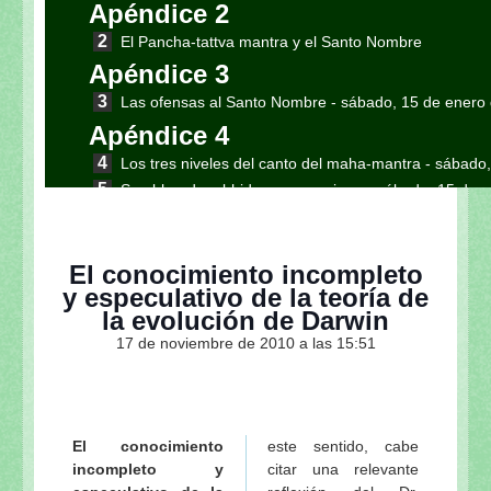
Apéndice 2
El Pancha-tattva mantra y el Santo Nombre
Apéndice 3
Las ofensas al Santo Nombre
- sábado, 15 de enero
Apéndice 4
Los tres niveles del canto del maha-mantra
- sábado,
Sambhanda, abhideya y prayojana
- sábado, 15 de 
Sri Siksastakam: Las 8 instrucciones fundamentales
enero de 2011
La síntesis del Sri Siksastakam
- sábado, 15 de ener
El conocimiento incompleto
y especulativo de la teoría de
El primer verso del Sri Siksastakam y las siete ex
la evolución de Darwin
2011
17 de noviembre de 2010 a las 15:51
Resumen del proceso del bhakti y el Madhurya-kada
El Siksastaka y las nueve etapas del bhakti: de 
2011
Bhakti-rasamrta sindhu sobre el tema del Siksasta
El conocimiento
este sentido, cabe
Sri Siksastakam [Ocho instrucciones / Eight Instruct
incompleto y
citar una relevante
Diksa-guru y siksa-guru: La relación maestro-discíp