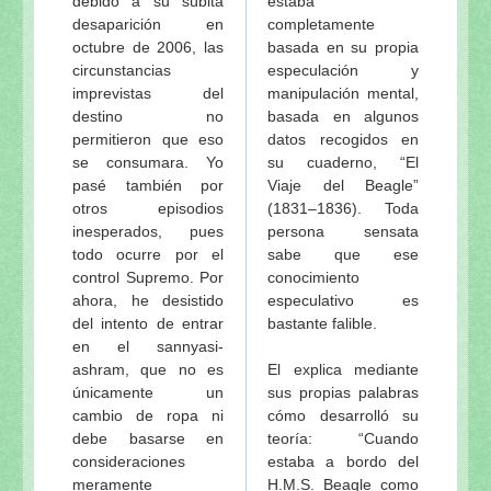
debido a su súbita
estaba
desaparición en
completamente
octubre de 2006, las
basada en su propia
circunstancias
especulación y
imprevistas del
manipulación mental,
destino no
basada en algunos
permitieron que eso
datos recogidos en
se consumara. Yo
su cuaderno, “El
pasé también por
Viaje del Beagle”
otros episodios
(1831–1836). Toda
inesperados, pues
persona sensata
todo ocurre por el
sabe que ese
control Supremo. Por
conocimiento
ahora, he desistido
especulativo es
del intento de entrar
bastante falible.
en el sannyasi-
ashram, que no es
El explica mediante
únicamente un
sus propias palabras
cambio de ropa ni
cómo desarrolló su
debe basarse en
teoría: “Cuando
consideraciones
estaba a bordo del
meramente
H.M.S. Beagle como