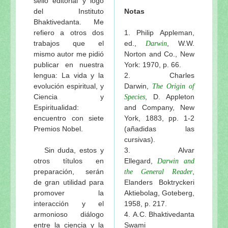
sello editorial y logo
del Instituto
Notas
Bhaktivedanta. Me
refiero a otros dos
1. Philip Appleman,
trabajos que el
ed.,
, W.W.
Darwin
mismo autor me pidió
Norton and Co., New
publicar en nuestra
York: 1970, p. 66.
lengua: La vida y la
2. Charles
evolución espiritual, y
Darwin,
The Origin of
Ciencia y
, D. Appleton
Species
Espiritualidad:
and Company, New
encuentro con siete
York, 1883, pp. 1-2
Premios Nobel.
(añadidas las
cursivas).
Sin duda, estos y
3. Alvar
otros títulos en
Ellegard,
Darwin and
preparación, serán
,
the General Reader
de gran utilidad para
Elanders Boktryckeri
promover la
Aktiebolag, Goteberg,
interacción y el
1958, p. 217.
armonioso diálogo
4. A.C. Bhaktivedanta
entre la ciencia y la
Swami