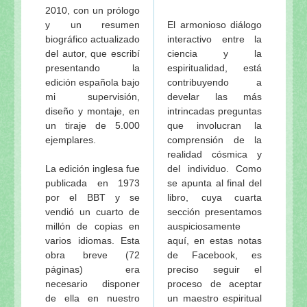
La concepción madhurya-bhava del maha-mantra
2010, con un prólogo
Fragmentos de mi curso sobre el santo nombre de 
y un resumen
El armonioso diálogo
Mas Notas
biográfico actualizado
interactivo entre la
del autor, que escribí
ciencia y la
2_Apéndice 2 del Curso sobre el Santo Nombre
- s
presentando la
espiritualidad, está
La comprensión de Nama-tattva
edición española bajo
contribuyendo a
Los tres niveles en el proceso del bhakti
mi supervisión,
develar las más
Disipando la nube del anartha
diseño y montaje, en
intrincadas preguntas
Siguiendo los pasos de los grandes acharyas
un tiraje de 5.000
que involucran la
ejemplares.
comprensión de la
Sambhanda, abhideya y prayojana
realidad cósmica y
Las ofensas al Santo Nombre
La edición inglesa fue
del individuo. Como
4_Iluminaciones sobre Nama-aparadha
- sábado, 1
publicada en 1973
se apunta al final del
3_Iluminaciones sobre Nama-aparadha
- sábado, 1
por el BBT y se
libro, cuya cuarta
vendió un cuarto de
sección presentamos
2_Iluminaciones sobre Nama-aparadha
- sábado, 1
millón de copias en
auspiciosamente
1_Iluminaciones sobre Nama-aparadha
- sábado, 1
varios idiomas. Esta
aquí, en estas notas
Visuddha-sattva Das - INDICE de NOTAS VAISHNA
obra breve (72
de Facebook, es
páginas) era
preciso seguir el
necesario disponer
proceso de aceptar
de ella en nuestro
un maestro espiritual