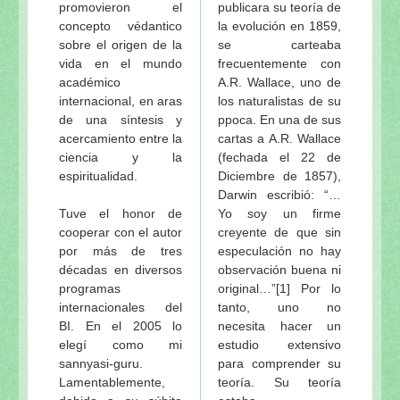
promovieron el
publicara su teoría de
concepto védantico
la evolución en 1859,
sobre el origen de la
se carteaba
vida en el mundo
frecuentemente con
académico
A.R. Wallace, uno de
internacional, en aras
los naturalistas de su
de una síntesis y
ppoca. En una de sus
acercamiento entre la
cartas a A.R. Wallace
ciencia y la
(fechada el 22 de
espiritualidad.
Diciembre de 1857),
Darwin escribió: “…
Tuve el honor de
Yo soy un firme
cooperar con el autor
creyente de que sin
por más de tres
especulación no hay
décadas en diversos
observación buena ni
programas
original…”[1] Por lo
internacionales del
tanto, uno no
BI. En el 2005 lo
necesita hacer un
elegí como mi
estudio extensivo
sannyasi-guru.
para comprender su
Lamentablemente,
teoría. Su teoría