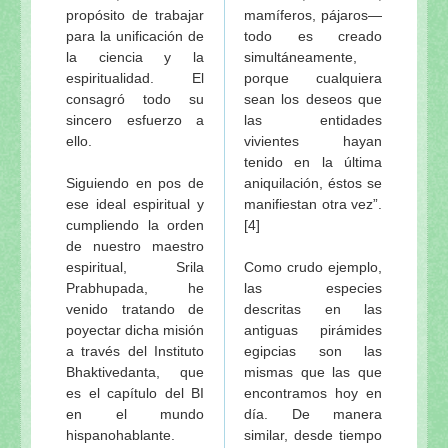
propósito de trabajar
mamíferos, pájaros—
para la unificación de
todo es creado
la ciencia y la
simultáneamente,
espiritualidad. El
porque cualquiera
consagró todo su
sean los deseos que
sincero esfuerzo a
las entidades
ello.
vivientes hayan
tenido en la última
Siguiendo en pos de
aniquilación, éstos se
ese ideal espiritual y
manifiestan otra vez”.
cumpliendo la orden
[4]
de nuestro maestro
espiritual, Srila
Como crudo ejemplo,
Prabhupada, he
las especies
venido tratando de
descritas en las
poyectar dicha misión
antiguas pirámides
a través del Instituto
egipcias son las
Bhaktivedanta, que
mismas que las que
es el capítulo del BI
encontramos hoy en
en el mundo
día. De manera
hispanohablante.
similar, desde tiempo