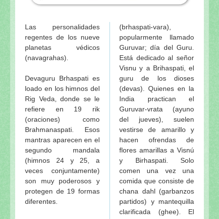
Las personalidades
(brhaspati-vara),
regentes de los nueve
popularmente llamado
planetas védicos
Guruvar; día del Guru.
(navagrahas).
Está dedicado al señor
Visnu y a Brihaspati, el
Devaguru Brhaspati es
guru de los dioses
loado en los himnos del
(devas). Quienes en la
Rig Veda, donde se le
India practican el
refiere en 19 rik
Guruvar-vrata (ayuno
(oraciones) como
del jueves), suelen
Brahmanaspati. Esos
vestirse de amarillo y
mantras aparecen en el
hacen ofrendas de
segundo mandala
flores amarillas a Visnú
(himnos 24 y 25, a
y Birhaspati. Solo
veces conjuntamente)
comen una vez una
son muy poderosos y
comida que consiste de
protegen de 19 formas
chana dahl (garbanzos
diferentes.
partidos) y mantequilla
clarificada (ghee). El