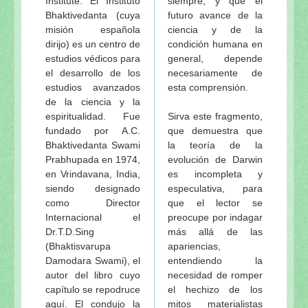
Institute. El Instituto
siempre, y que el
Bhaktivedanta (cuya
futuro avance de la
misión española
ciencia y de la
dirijo) es un centro de
condición humana en
estudios védicos para
general, depende
el desarrollo de los
necesariamente de
estudios avanzados
esta comprensión.
de la ciencia y la
espiritualidad. Fue
Sirva este fragmento,
fundado por A.C.
que demuestra que
Bhaktivedanta Swami
la teoría de la
Prabhupada en 1974,
evolución de Darwin
en Vrindavana, India,
es incompleta y
siendo designado
especulativa, para
como Director
que el lector se
Internacional el
preocupe por indagar
Dr.T.D.Sing
más allá de las
(Bhaktisvarupa
apariencias,
Damodara Swami), el
entendiendo la
autor del libro cuyo
necesidad de romper
capítulo se repodruce
el hechizo de los
aquí. El condujo la
mitos materialistas