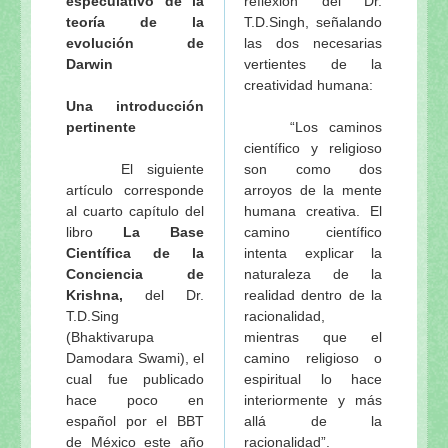
especulativo de la
reflexión del Dr.
Tres clases de gurus y tres clases de Vaisnavas
- s
teoría de la
T.D.Singh, señalando
Apéndice 5
evolución de
las dos necesarias
Darwin
vertientes de la
La Naturaleza del Santo Nombre —Testimonios rel
creatividad humana:
Apéndice 6
Una introducción
Dos testimonios de Srila Bhaktivinoda Thakur:
- sáb
pertinente
“Los caminos
Sri Nama (Canción en versos bengalíes)
- sábado, 
científico y religioso
Apéndice 7
El siguiente
son como dos
artículo corresponde
arroyos de la mente
Nama-bhajana es la mejor práctica del bhakti
- sába
al cuarto capítulo del
humana creativa. El
Japa-mala y Nama-sankhya
- sábado, 15 de enero
libro
La Base
camino científico
Clases de mantras. Nombres primarios y secundari
Científica de la
intenta explicar la
Rasayana-japa
- sábado, 15 de enero de 2011
Conciencia de
naturaleza de la
Krishna,
del Dr.
realidad dentro de la
Cantos distintos, rasas distintas
- sábado, 15 de en
T.D.Sing
racionalidad,
Apéndice 8
(Bhaktivarupa
mientras que el
Técnicas y consejos prácticos para mejorar la medi
Damodara Swami), el
camino religioso o
Técnicas y consejos prácticos para mejorar la medi
cual fue publicado
espiritual lo hace
hace poco en
interiormente y más
Oraciones para superar las ofensas
español por el BBT
allá de la
Oraciones para superar las ofensas
de México este año
racionalidad”.