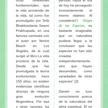
otras reflexiones
período hasta el día
fundamentales, que
de hoy he perseguido
la vida proviende de
incesantemente el
la vida, tal como fue
mismo objetivo. Al
promulgado por Srila
considerar
El Origen
Bhaktivedanta Swami
, es
de las Especies
Prabhupada, en una
bastante imaginable
famosa caminata con
que un naturalista
el autor por Venice
pudiese llegar a la
Beach en Los
conclusión que las
Ángeles, de la cual
especies no han sido
surgió el libro La vida
creadas
proviene de la vida.
independientemente,
Desde que fue
sino que hayan
promulgada la teoría
descendido, como
evolucionista hace
variedades de otras
150 años, no existen
especies”.[2]
evidencias científicas
directas de ninguna
Darwin no tuvo
gran evolución
conocimiento acerca
filogenética. Por esa
de la naturaleza del
y otras razones, ha
alma espiritual. El no