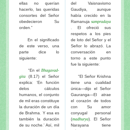
ellas no querían
del Vaisnavismo
hacerlo, las queridas
Gaudiya, aunque
consortes del Señor
había crecido en la
obedecieron Su
Ramanuja
sampradaya
orden.”
. El ofreció sus
respetos a los pies
En el significado
de loto del Señor y el
de este verso, una
Señor lo abrazó. La
parte dice lo
conversación en
siguiente:
torno a este punto
fue la siguiente:
“En el
Bhagavad-
(8.17) el Señor
“El Señor Krishna
gita
explica: ‘En función
tiene una cualidad
delos cálculos
única—dijo el Señor
humanos, el conjunto
Gauranga—El atrae
de mil eras constituye
el corazón de todos
la duración de un día
con Su amor
de Brahma. Y esa es
conyugal personal
también la duración
(
). El Señor
madhurya
de su noche.’ Así, mil
Narayana tiene