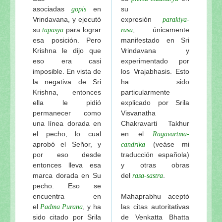
asociadas
en
su
gopis
Vrindavana, y ejecutó
expresión
parakiya-
su
para lograr
, únicamente
tapasya
rasa
esa posición. Pero
manifestado en Sri
Krishna le dijo que
Vrindavana y
eso era casi
experimentado por
imposible. En vista de
los Vrajabhasis. Esto
la negativa de Sri
ha sido
Krishna, entonces
particularmente
ella le pidió
explicado por Srila
permanecer como
Visvanatha
una línea dorada en
Chakravarti Takhur
el pecho, lo cual
en el
Ragavartma-
aprobó el Señor, y
(veáse mi
candrika
por eso desde
traducción española)
entonces lleva esa
y otras obras
marca dorada en Su
del
.
rasa-sastra
pecho. Eso se
encuentra en
Mahaprabhu aceptó
el
, y ha
las citas autoritativas
Padma Purana
sido citado por Srila
de Venkatta Bhatta