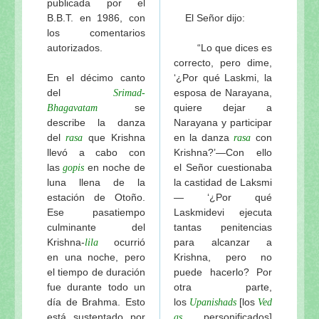
publicada por el
Mas Notas
B.B.T. en 1986, con
El Señor dijo:
los comentarios
2_Apéndice 2 del Curso sobre el Santo Nombre
- s
autorizados.
“Lo que dices es
La comprensión de Nama-tattva
correcto, pero dime,
Los tres niveles en el proceso del bhakti
En el décimo canto
‘¿Por qué Laskmi, la
Disipando la nube del anartha
del
esposa de Narayana,
Srimad-
Siguiendo los pasos de los grandes acharyas
se
quiere dejar a
Bhagavatam
describe la danza
Narayana y participar
Sambhanda, abhideya y prayojana
del
que Krishna
en la danza
con
rasa
rasa
Las ofensas al Santo Nombre
llevó a cabo con
Krishna?’—Con ello
4_Iluminaciones sobre Nama-aparadha
- sábado, 1
las
en noche de
el Señor cuestionaba
gopis
3_Iluminaciones sobre Nama-aparadha
- sábado, 1
luna llena de la
la castidad de Laksmi
estación de Otoño.
— ‘¿Por qué
2_Iluminaciones sobre Nama-aparadha
- sábado, 1
Ese pasatiempo
Laskmidevi ejecuta
1_Iluminaciones sobre Nama-aparadha
- sábado, 1
culminante del
tantas penitencias
Visuddha-sattva Das - INDICE de NOTAS VAISHNA
Krishna-
ocurrió
para alcanzar a
lila
en una noche, pero
Krishna, pero no
el tiempo de duración
puede hacerlo? Por
fue durante todo un
otra parte,
día de Brahma. Esto
los
[los
Upanishads
Ved
está sustentado por
personificados]
as