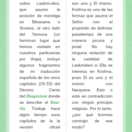
Apéndice 5
sobre Laskmi-devi,
son uno y El mismo.
que asume la
Krishna es uno de las
La Naturaleza del Santo Nombre —Testimonios rel
posición de mendiga
formas que asume el
Apéndice 6
en Bilvavana o
Señor con el
Dos testimonios de Srila Bhaktivinoda Thakur:
- sáb
Srivana, al otro lado
propósito de disfrutar
Sri Nama (Canción en versos bengalíes)
- sábado, 
del Yamuna (un
pasatiempo de una
Apéndice 7
hermoso lugar que
manera jocosa y
hemos visitado en
jovial. No hay
Nama-bhajana es la mejor práctica del bhakti
- sába
nuestros parikramas
ninguna violación de
Japa-mala y Nama-sankhya
- sábado, 15 de enero
por Vraja), incluyo
la castidad de
Clases de mantras. Nombres primarios y secundari
algunos fragmentos
Laskmidevi si Ella se
Rasayana-japa
- sábado, 15 de enero de 2011
de mi traducción
interesa en Krishna,
española de los cinco
pues El es uno y el
Cantos distintos, rasas distintas
- sábado, 15 de en
capítulos (29-33) del
mismo con
Apéndice 8
Décimo Canto
Narayana. Esto o
Técnicas y consejos prácticos para mejorar la medi
del
donde
está en contradicción
Bhagavatam
Técnicas y consejos prácticos para mejorar la medi
se describe el
con ningún principio
Rasa-
. Traduje hace
religioso. Por lo tanto,
lila
Oraciones para superar las ofensas
algún tiempo esos
¿por qué bromea
Oraciones para superar las ofensas
capítulos de la la
conmigo de ese
La concepción madhurya-bhava del maha-mantra
versión oficial
modo?
Fragmentos de mi curso sobre el santo nombre de 