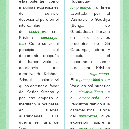
ellas ostentan, como
Rupanuga-
máximas expresiones
, la línea
sampradaya
del servicio
asentada por el
devocional puro en el
Vaisnavismo Gaudiya
intercambio
(Bengalí, de
del
con
Gaudadesa) basada
bhakti-rasa
Krishna,
en los divinos
madhurya-
. Como se vio al
preceptos de Sri
rasa
principio del
Gauranga, adora y
documento, después
ejecuta el
de haber visto la
espontáneo amor
apariencia tan
puro por Krishna
atractiva de Krishna,
o
-
.
raga
marga
Srimati Laskmidevi
El
-
de
raganuga
bhakti
quiso obtener el favor
Vraja es así superior
del Señor Krishna y
al
-
y
aisvarya
jñana
por eso empezó a
el
-
de
arcana
puja
meditar y a ocuparse
Vaikuntha debido a la
en fuertes
característica única
austeridades. Ella
del
, cuya
prema-rasa
quería ser una de
expresión suprema
Sus
es
-
en
prema
madhurya