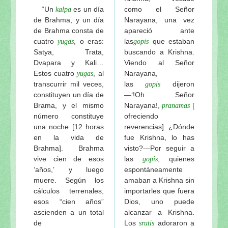
“Un
es un día
como el Señor
kalpa
de Brahma, y un día
Narayana, una vez
de Brahma consta de
apareció ante
cuatro
, o eras:
las
que estaban
yugas
gopis
Satya, Trata,
buscando a Krishna.
Dvapara y Kali…
Viendo al Señor
Estos cuatro
, al
Narayana,
yugas
transcurrir mil veces,
las
dijeron
gopis
constituyen un día de
—‘!Oh Señor
Brama, y el mismo
Narayana!,
[
pranamas
número constituye
ofreciendo
una noche [12 horas
reverencias]. ¿Dónde
en la vida de
fue Krishna, lo has
Brahma]. Brahma
visto?—Por seguir a
vive cien de esos
las
, quienes
gopis
‘años,’ y luego
espontáneamente
muere. Según los
amaban a Krishna sin
cálculos terrenales,
importarles que fuera
esos “cien años”
Dios, uno puede
ascienden a un total
alcanzar a Krishna.
de
Los
adoraron a
srutis