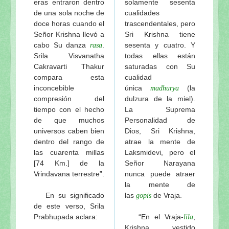
eras entraron dentro
solamente sesenta
de una sola noche de
cualidades
doce horas cuando el
trascendentales, pero
Señor Krishna llevó a
Sri Krishna tiene
cabo Su danza
.
sesenta y cuatro. Y
rasa
Srila Visvanatha
todas ellas están
Cakravarti Thakur
saturadas con Su
compara esta
cualidad
inconcebible
única
(la
madhurya
compresión del
dulzura de la miel).
tiempo con el hecho
La Suprema
de que muchos
Personalidad de
universos caben bien
Dios, Sri Krishna,
dentro del rango de
atrae la mente de
las cuarenta millas
Laksmidevi, pero el
[74 Km.] de la
Señor Narayana
Vrindavana terrestre”.
nunca puede atraer
la mente de
En su significado
las
de Vraja.
gopis
de este verso, Srila
Prabhupada aclara:
“En el Vraja-
,
lila
Krishna, vestido