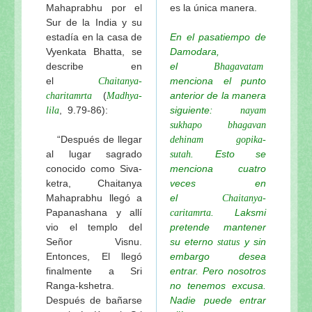
Mahaprabhu por el
es la única manera.
Sur de la India y su
estadía en la casa de
En el pasatiempo de
Vyenkata Bhatta, se
Damodara,
describe en
el
Bhagavatam
el
menciona el punto
Chaitanya-
(
anterior de la manera
charitamrta
Madhya-
, 9.79-86):
siguiente:
lila
nayam
sukhapo
bhagavan
“Después de llegar
dehinam gopika-
al lugar sagrado
. Esto se
sutah
conocido como Siva-
menciona cuatro
ketra, Chaitanya
veces en
Mahaprabhu llegó a
el
Chaitanya-
Papanashana y allí
. Laksmi
caritamrta
vio el templo del
pretende mantener
Señor Visnu.
su eterno
y sin
status
Entonces, El llegó
embargo desea
finalmente a Sri
entrar. Pero nosotros
Ranga-kshetra.
no tenemos excusa.
Después de bañarse
Nadie puede entrar