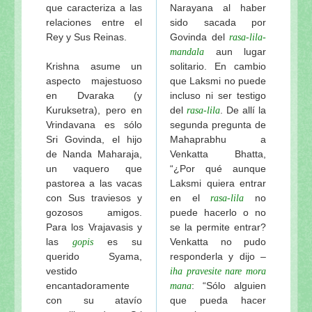
que caracteriza a las
Narayana al haber
relaciones entre el
sido sacada por
Rey y Sus Reinas.
Govinda del
rasa-lila-
aun lugar
mandala
Krishna asume un
solitario. En cambio
aspecto majestuoso
que Laksmi no puede
en Dvaraka (y
incluso ni ser testigo
Kuruksetra), pero en
del
. De allí la
rasa-lila
Vrindavana es sólo
segunda pregunta de
Sri Govinda, el hijo
Mahaprabhu a
de Nanda Maharaja,
Venkatta Bhatta,
un vaquero que
“¿Por qué aunque
pastorea a las vacas
Laksmi quiera entrar
con Sus traviesos y
en el
no
rasa-lila
gozosos amigos.
puede hacerlo o no
Para los Vrajavasis y
se la permite entrar?
las
es su
Venkatta no pudo
gopis
querido Syama,
responderla y dijo –
vestido
iha pravesite nare mora
encantadoramente
: “Sólo alguien
mana
con su atavío
que pueda hacer