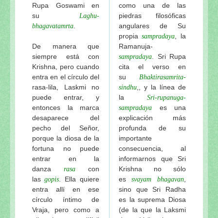
Rupa Goswami en
como una de las
su
piedras filosóficas
Laghu-
.
angulares de Su
bhagavatamrta
propia
, la
sampradaya
De manera que
Ramanuja-
siempre está con
. Sri Rupa
sampradaya
Krishna, pero cuando
cita el verso en
entra en el círculo del
su
Bhaktirasamrita-
rasa-lila, Laskmi no
,, y la línea de
sindhu
puede entrar, y
la
Sri-rupanuga-
entonces la marca
es una
sampradaya
desaparece del
explicación más
pecho del Señor,
profunda de su
porque la diosa de la
importante
fortuna no puede
consecuencia, al
entrar en la
informarnos que Sri
danza
con
Krishna no sólo
rasa
las
. Ella quiere
es
,
gopis
svayam bhagavan
entra allí en ese
sino que Sri Radha
círculo íntimo de
es la suprema Diosa
Vraja, pero como a
(de la que la Laksmi