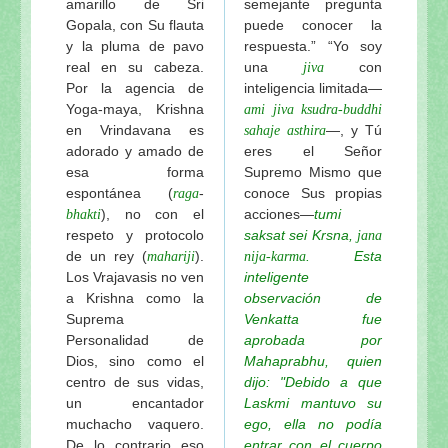
amarillo de Sri
semejante pregunta
Gopala, con Su flauta
puede conocer la
y la pluma de pavo
respuesta.” “Yo soy
real en su cabeza.
una
con
jiva
Por la agencia de
inteligencia limitada—
Yoga-maya, Krishna
ami jiva ksudra-buddhi
en Vrindavana es
—, y Tú
sahaje asthira
adorado y amado de
eres el Señor
esa forma
Supremo Mismo que
espontánea (
-
conoce Sus propias
raga
), no con el
acciones—
tumi
bhakti
respeto y protocolo
saksat sei Krsna,
jana
de un rey (
).
. Esta
mahariji
nija-karma
Los Vrajavasis no ven
inteligente
a Krishna como la
observación de
Suprema
Venkatta fue
Personalidad de
aprobada por
Dios, sino como el
Mahaprabhu, quien
centro de sus vidas,
dijo: "Debido a que
un encantador
Laskmi mantuvo su
muchacho vaquero.
ego, ella no podía
De lo contrario eso
entrar con el cuerpo