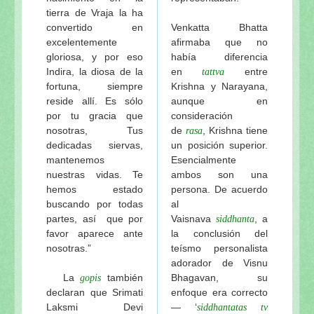
tierra de Vraja la ha
convertido en
Venkatta Bhatta
excelentemente
afirmaba que no
gloriosa, y por eso
había diferencia
Indira, la diosa de la
en
entre
tattva
fortuna, siempre
Krishna y Narayana,
reside allí. Es sólo
aunque en
por tu gracia que
consideración
nosotras, Tus
de
, Krishna tiene
rasa
dedicadas siervas,
un posición superior.
mantenemos
Esencialmente
nuestras vidas. Te
ambos son una
hemos estado
persona. De acuerdo
buscando por todas
al
partes, así que por
Vaisnava
, a
siddhanta
favor aparece ante
la conclusión del
nosotras.”
teísmo personalista
adorador de Visnu
La
también
Bhagavan, su
gopis
declaran que Srimati
enfoque era correcto
Laksmi Devi
— ‘
siddhantatas tv