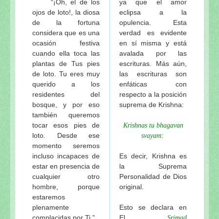
“¡Oh, el de los
ya que el amor
ojos de loto!, la diosa
eclipsa a la
de la fortuna
opulencia. Esta
considera que es una
verdad es evidente
ocasión festiva
en sí misma
y está
cuando ella toca las
avalada por las
plantas de Tus pies
escrituras. Más aún,
de loto. Tu eres muy
las escrituras son
querido a los
enfáticas con
residentes del
respecto a la posición
bosque, y por eso
suprema de Krishna:
también queremos
tocar esos pies de
Krishnas tu bhagavan
loto. Desde ese
:
svayam
momento seremos
incluso incapaces de
Es decir, Krishna es
estar en presencia de
la Suprema
cualquier otro
Personalidad de Dios
hombre, porque
original.
estaremos
plenamente
Esto se declara en
complacidas por Ti.”
El
Srimad