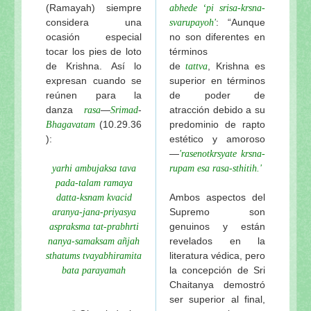
(Ramayah) siempre
abhede ‘pi srisa-krsna-
considera una
: “Aunque
svarupayoh'
ocasión especial
no son diferentes en
tocar los pies de loto
términos
de Krishna. Así lo
de
, Krishna es
tattva
expresan cuando se
superior en términos
reúnen para la
de poder de
danza
—
-
atracción debido a su
rasa
Srimad
(10.29.36
predominio de rapto
Bhagavatam
):
estético y amoroso
—
'rasenotkrsyate krsna-
yarhi ambujaksa tava
rupam esa rasa-sthitih.'
pada-talam ramaya
Ambos aspectos del
datta-ksnam kvacid
Supremo son
aranya-jana-priyasya
genuinos y están
aspraksma tat-prabhrti
revelados en la
nanya-samaksam añjah
literatura védica, pero
sthatums tvayabhiramita
la concepción de
Sri
bata parayamah
Chaitanya demostró
ser superior al final,