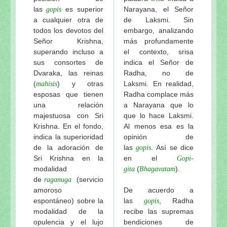
las
es superior
Narayana, el Señor
gopis
a cualquier otra de
de Laksmi. Sin
todos los devotos del
embargo, analizando
Señor Krishna,
más profundamente
superando incluso a
el contexto, srisa
sus consortes de
indica el Señor de
Dvaraka, las reinas
Radha, no de
(
) y otras
Laksmi. En realidad,
mahisis
esposas que tienen
Radha complace más
una relación
a Narayana que lo
majestuosa con Sri
que lo hace Laksmi.
Krishna. En el fondo,
Al menos esa es la
indica la superioridad
opinión de
de la adoración de
las
. Así se dice
gopis
Sri Krishna en la
en el
Gopi-
modalidad
(
).
gita
Bhagavatam
de
(servicio
raganuga
amoroso
De acuerdo a
espontáneo) sobre la
las
, Radha
gopis
modalidad de la
recibe las supremas
opulencia y el lujo
bendiciones de