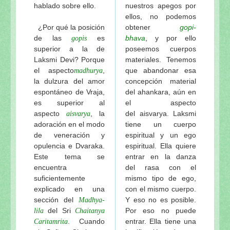
hablado sobre ello.
nuestros apegos por
ellos, no podemos
¿Por qué la posición
obtener
gopi-
de las
es
bhava
, y por ello
gopis
superior a la de
poseemos cuerpos
Laksmi Devi? Porque
materiales. Tenemos
el aspecto
,
que abandonar esa
madhurya
la dulzura del amor
concepción material
espontáneo de Vraja,
del ahankara, aún en
es superior al
el aspecto
aspecto
, la
del aisvarya. Laksmi
aisvarya
adoración en el modo
tiene un cuerpo
de veneración y
espiritual y un ego
opulencia e Dvaraka.
espiritual. Ella quiere
Este tema se
entrar en la danza
encuentra
del rasa con el
suficientemente
mismo tipo de ego,
explicado en una
con el mismo cuerpo.
sección del
Y eso no es posible.
Madhya-
del Sri
Por eso no puede
lila
Chaitanya
. Cuando
entrar. Ella tiene una
Caritamrita