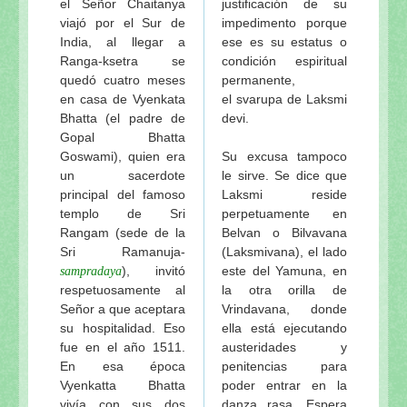
el Señor Chaitanya
justificación de su
viajó por el Sur de
impedimento porque
India, al llegar a
ese es su estatus o
Ranga-ksetra se
condición espiritual
quedó cuatro meses
permanente,
en casa de Vyenkata
el svarupa de Laksmi
Bhatta (el padre de
devi.
Gopal Bhatta
Goswami), quien era
Su excusa tampoco
un sacerdote
le sirve. Se dice que
principal del famoso
Laksmi reside
templo de Sri
perpetuamente en
Rangam (sede de la
Belvan o Bilvavana
Sri Ramanuja-
(Laksmivana), el lado
), invitó
este del Yamuna, en
sampradaya
respetuosamente al
la otra orilla de
Señor a que aceptara
Vrindavana, donde
su hospitalidad. Eso
ella está ejecutando
fue en el año 1511.
austeridades y
En esa época
penitencias para
Vyenkatta Bhatta
poder entrar en la
vivía con sus dos
danza rasa. Espera