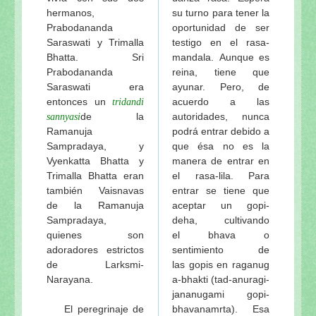
hermanos,
su turno para tener la
Prabodananda
oportunidad de ser
Saraswati y Trimalla
testigo en el rasa-
Bhatta. Sri
mandala. Aunque es
Prabodananda
reina, tiene que
Saraswati era
ayunar. Pero, de
entonces un
acuerdo a las
tridandi
de la
autoridades, nunca
sannyasi
Ramanuja
podrá entrar debido a
Sampradaya, y
que ésa no es la
Vyenkatta Bhatta y
manera de entrar en
Trimalla Bhatta eran
el rasa-lila. Para
también Vaisnavas
entrar se tiene que
de la Ramanuja
aceptar un gopi-
Sampradaya,
deha, cultivando
quienes son
el bhava o
adoradores estrictos
sentimiento de
de Larksmi-
las gopis en raganug
Narayana.
a-bhakti (tad-anuragi-
jananugami gopi-
El peregrinaje de
bhavanamrta). Esa