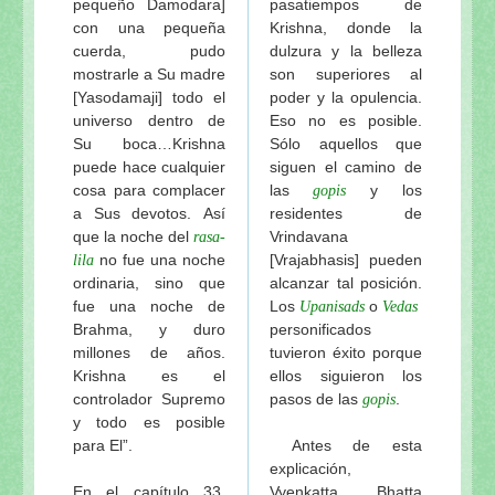
pequeño Damodara]
pasatiempos de
con una pequeña
Krishna, donde la
cuerda, pudo
dulzura y la belleza
mostrarle a Su madre
son superiores al
[Yasodamaji] todo el
poder y la opulencia.
universo dentro de
Eso no es posible.
Su boca…Krishna
Sólo aquellos que
puede hace cualquier
siguen el camino de
cosa para complacer
las
y los
gopis
a Sus devotos. Así
residentes de
que la noche del
Vrindavana
rasa-
no fue una noche
[Vrajabhasis] pueden
lila
ordinaria, sino que
alcanzar tal posición.
fue una noche de
Los
o
Upanisads
Vedas
Brahma, y duro
personificados
millones de años.
tuvieron éxito porque
Krishna es el
ellos siguieron los
controlador Supremo
pasos de las
.
gopis
y todo es posible
para El”.
Antes de esta
explicación,
En el capítulo 33,
Vyenkatta Bhatta