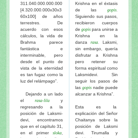
311.040.000.000.000
Krishna en el éxtasis
[4.320.000.000x30x3
de las
.
gopis
60x100] de años
Siguiendo sus pasos,
terrestres. De
recibieron cuerpos
acuerdo con esos
de
para unirse a
gopis
cálculos, la vida de
Krishna en la
Brahma parece
danza
. Laksmi,
rasa
fantástica e
sin embargo, quería
interminable, pero
disfrutar a Krishna
desde el punto de
pero retener su
vista de la eternidad
forma espiritual como
es tan fugaz como la
Laksmidevi. Sin
luz del relámpago”.
seguir los pasos de
las
nadie puede
gopis
Dejando a un lado
alcanzar a Krishna”.
el
y
rasa-lila
regresando a la
Esta es la
posición de Laksmi-
explicación del Señor
devi, encontramos
Chaitanya sobre la
que en el capítulo 31,
posición de Laksmi
en el primer
,
devi. Tirumalla y
sloka