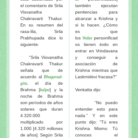
el comentario de Srila
también ejecutan
Visvanatha
penitencias para
Chakravarti Thakur.
alcanzar a Krishna y
En su resumen del
si lo hacen. ¿Cómo
rasa-lila, Srila
es que
Prabhupada dice lo
los
personificad
Vedas
siguiente:
os tienen éxito en
entrar en Vrindavana
“Srila Visvanatha
y conseguir a
Chakravarti Thakur
asociación de
señala que de
Krishna mientras que
acuerdo al
Laskmidevi fracasa?”
Bhagavad-
, el día de
gita
Brahma [
] y la
Venkatta dijo:
kalpa
noche de Brahma
son períodos de años
“No puedo
solares que duran
entender esto para
4.320.000
nada.” Y en este
multiplicado por
punto dijo: “Tú eres
1.000 [4.320 millones
Krishna Mismo. Tú
de años]. Según Srila
conoces el