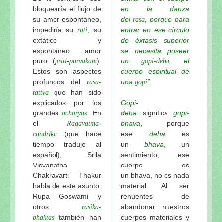
bloquearía el flujo de
en la danza
su amor espontáneo,
del
, porque para
rasa
impediría su
, su
entrar en ese círculo
rati
extático y
de éxtasis superior
espontáneo amor
se necesita poseer
puro (
-
).
un
-
, el
priti
purvakam
gopi
deha
Estos son aspectos
cuerpo espiritual de
profundos del
una
”.
rasa-
gopi
que han sido
tattva
explicados por los
Gopi-
grandes
. En
deha
significa
gopi-
acharyas
el
bhava
, porque
Ragavatma-
(que hace
ese
deha
es
candrika
tiempo traduje al
un
bhava
, un
español), Srila
sentimiento, ese
Visvanatha
cuerpo es
Chakravarti Thakur
un bhava, no es nada
habla de este asunto.
material. Al ser
Rupa Goswami y
renuentes de
otros
abandonar nuestros
rasika-
también han
cuerpos materiales y
bhaktas