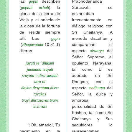
las
describen
Prabhodananda
gopis
(
) la
Sarasvati, se
gopiah uchuh
gloria de la tierra de
enzarzaban
Vraja y el anhelo de
frecuentemente en
la diosa de la fortuna
diálogo religioso con
de residir siempre
Sri Chaitanya. A
allí. Las
menudo discutían y
gopis
(
10.31.1)
comparaban el
Bhagavatam
dijeron:
aspecto
del
aisvarya
Señor Supremo, el
opulento Narayana,
jayati te ´dhikam
tal como El es
janmana vrajah
adorado en Sri
srayata indira sasvad
Rangam, con el
atra hi
aspecto
del
dayita drsytatam diksu
madhurya
Señor, la dulce y
tavakas
amorosa
tvayi dhrtasavas tvam
personalidad de Sri
vicinvate
Krishna, tal como Sri
Chaitanya y Sus
“¡Oh, amado!, Tu
seguidores lo
nacimiento en la
representaban.