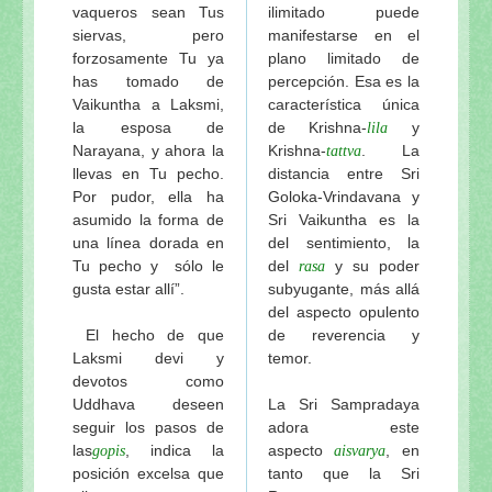
vaqueros sean Tus
ilimitado puede
siervas, pero
manifestarse en el
forzosamente Tu ya
plano limitado de
has tomado de
percepción. Esa es la
Vaikuntha a Laksmi,
característica única
la esposa de
de Krishna-
y
lila
Narayana, y ahora la
Krishna-
. La
tattva
llevas en Tu pecho.
distancia entre Sri
Por pudor, ella ha
Goloka-Vrindavana y
asumido la forma de
Sri Vaikuntha es la
una línea dorada en
del sentimiento, la
Tu pecho y sólo le
del
y su poder
rasa
gusta estar allí”.
subyugante, más allá
del aspecto opulento
El hecho de que
de reverencia y
Laksmi devi y
temor.
devotos como
Uddhava deseen
La Sri Sampradaya
seguir los pasos de
adora este
las
, indica la
aspecto
, en
gopis
aisvarya
posición excelsa que
tanto que la Sri