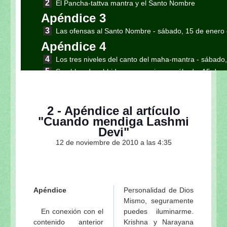
El Pancha-tattva mantra y el Santo Nombre
Apéndice 3
Las ofensas al Santo Nombre
- sábado, 15 de enero
Apéndice 4
Los tres niveles del canto del maha-mantra
- sábado,
Sambhanda, abhideya y prayojana
- sábado, 15 de 
Sri Siksastakam: Las 8 instrucciones fundamentales
enero de 2011
La síntesis del Sri Siksastakam
- sábado, 15 de ener
2 - Apéndice al artículo
"Cuando mendiga Lashmi
El primer verso del Sri Siksastakam y las siete ex
Devi"
2011
12 de noviembre de 2010 a las 4:35
Resumen del proceso del bhakti y el Madhurya-kada
El Siksastaka y las nueve etapas del bhakti: de 
2011
Bhakti-rasamrta sindhu sobre el tema del Siksasta
Apéndice
Personalidad de Dios
Sri Siksastakam [Ocho instrucciones / Eight Instruct
Mismo, seguramente
Diksa-guru y siksa-guru: La relación maestro-discíp
En conexión con el
puedes iluminarme.
Tres clases de gurus y tres clases de Vaisnavas
- s
contenido anterior
Krishna y Narayana