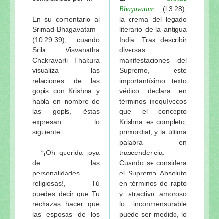
(l.3.28),
Bhagavatam
En su comentario al
la crema del legado
Srimad-Bhagavatam
literario de la antigua
(10.29.39), cuando
India. Tras describir
Srila Visvanatha
diversas
Chakravarti Thakura
manifestaciones del
visualiza las
Supremo, este
relaciones de las
importantísimo texto
gopis con Krishna y
védico declara en
habla en nombre de
términos inequívocos
las gopis, éstas
que el concepto
expresan lo
Krishna es completo,
siguiente:
primordial, y la última
palabra en
“¡Oh querida joya
trascendencia.
de las
Cuando se considera
personalidades
el Supremo Absoluto
religiosas!, Tú
en términos de rapto
puedes decir que Tu
y atractivo amoroso
rechazas hacer que
lo inconmensurable
las esposas de los
puede ser medido, lo