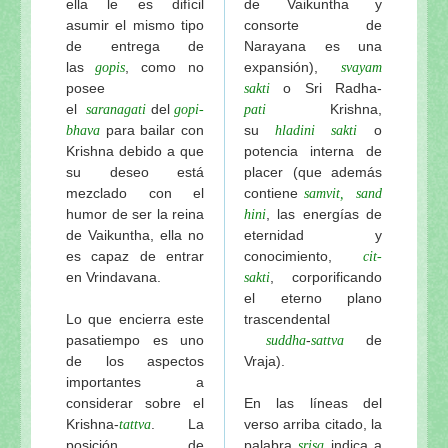
ella le es difícil
de Vaikuntha y
asumir el mismo tipo
consorte de
de entrega de
Narayana es una
las
, como no
expansión),
gopis
svayam
posee
o Sri Radha-
sakti
el
del
Krishna,
saranagati
gopi-
pati
para bailar con
su
o
bhava
hladini sakti
Krishna debido a que
potencia interna de
su deseo está
placer (que además
mezclado con el
contiene
samvit,
sand
humor de ser la reina
, las energías de
hini
de Vaikuntha, ella no
eternidad y
es capaz de entrar
conocimiento,
cit-
en Vrindavana.
, corporificando
sakti
el eterno plano
Lo que encierra este
trascendental
pasatiempo es uno
-
de
suddha
sattva
de los aspectos
Vraja).
importantes a
considerar sobre el
En las líneas del
Krishna-
. La
verso arriba citado, la
tattva
posición de
palabra
indica a
srisa