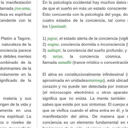
 la manifestación
En la psicología occidental hay muchos datos 
 llamada
,
de que el sueño en más un estado consciente 
jiva-atma
leza es espiritual
Esto concuerda con la psicología del yoga, d
cendente con la
cuatro estados de la conciencia, tal como
los
:
Upanisads
Platón a Tagore,
1)
, el estado alerta de la conciencia (vigili
jagrat
a naturaleza de la
2)
, conciencia dormida o inconsciencia (
svapna
conciencia parece
3)
, la conciencia del sueño profundo; y
sushupti
s débiles mentes
4)
, la conciencia cósmica, 
turiya
combinado de la
llamada
(trance místico o concentració
samadhi
s dominantes de la
undamente en la
El alma es constitucionalmente infinitesimal
gnificado de la
aproximada en unidades
), está ubicad
amstrongs
corazón y no puede ser detectada por instru
(el microscopio electrónico u otros aparat
, materia y sus
significa que no exista. La mente también e
rigen de la vida y
sabes que existe por sus síntomas. El cuerpo 
damenta en una
que se vivifica cuando el alma entra en él, y l
ma espiritual. La
manifestación del alma. De manera que 
dos o niveles de
conciencia es un elemento fundamental en e