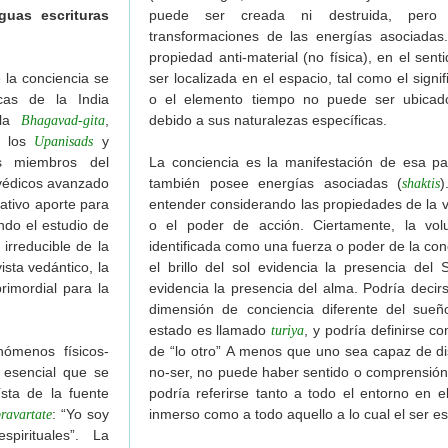
guas escrituras
puede ser creada ni destruida, pero 
transformaciones de las energías asociadas
propiedad anti-material (no física), en el sen
la conciencia se
ser localizada en el espacio, tal como el signif
cas de la India
o el elemento tiempo no puede ser ubicad
 la
,
debido a sus naturalezas específicas.
Bhagavad-gita
, los
y
Upanisads
os miembros del
La conciencia es la manifestación de esa pa
 védicos avanzado
también posee energías asociadas (
)
shaktis
ativo aporte para
entender considerando las propiedades de la v
ando el estudio de
o el poder de acción. Ciertamente, la vo
irreducible de la
identificada como una fuerza o poder de la con
ista vedántico, la
el brillo del sol evidencia la presencia del S
rimordial para la
evidencia la presencia del alma. Podría decir
dimensión de conciencia diferente del sueñ
estado es llamado
, y podría definirse c
turiya
ómenos físicos-
de “lo otro” A menos que uno sea capaz de dist
 esencial que se
no-ser, no puede haber sentido o comprensión d
sta de la fuente
podría referirse tanto a todo el entorno en el
: “Yo soy
inmerso como a todo aquello a lo cual el ser es
ravartate
spirituales”. La