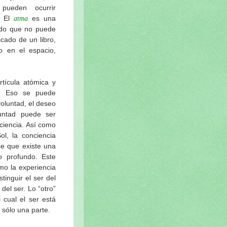
pueden ocurrir
. El
es una
atma
tido que no puede
icado de un libro,
o en el espacio,
rtícula atómica y
. Eso se puede
oluntad, el deseo
luntad puede ser
ciencia. Así como
ol, la conciencia
se que existe una
o profundo. Este
omo la experiencia
inguir el ser del
el ser. Lo “otro”
 cual el ser está
 sólo una parte.