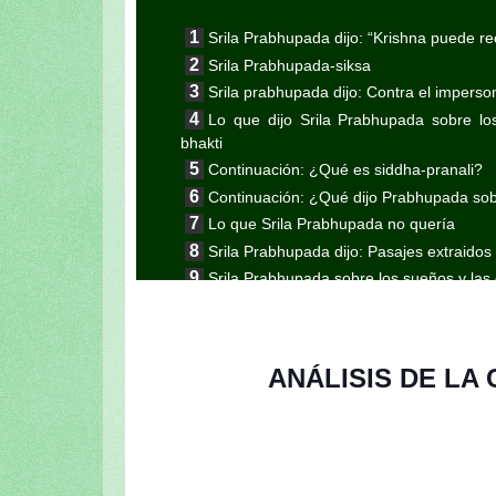
Srila Prabhupada dijo: “Krishna puede re
Srila Prabhupada-siksa
Srila prabhupada dijo: Contra el imperso
Lo que dijo Srila Prabhupada sobre los
bhakti
Continuación: ¿Qué es siddha-pranali?
Continuación: ¿Qué dijo Prabhupada sobr
Lo que Srila Prabhupada no quería
Srila Prabhupada dijo: Pasajes extraidos
Srila Prabhupada sobre los sueños y las 
El Néctar de Prabhupada (Octava entr
El Néctar de Prabhupada (Una historia 
El Néctar de Prabhupada (Séptima ent
ANÁLISIS DE LA
El Néctar de Prabhupada (Sexta entreg
El Néctar de Prabhupada (Quinta entre
El Néctar de Prabhupada (Cuarta entre
El Néctar de Prabhupada (Tercera entr
El Néctar de Prabhupada (Segunda ent