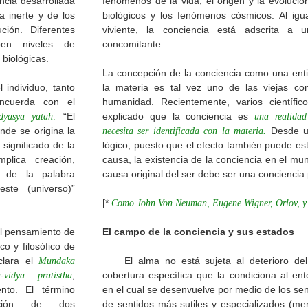
cia desarrollada
fenómenos de la vida, el origen y la evolució
a inerte y de los
biológicos y los fenómenos cósmicos. Al igu
ción. Diferentes
viviente, la conciencia está adscrita a u
ben niveles de
concomitante.
biológicas.
La concepción de la conciencia como una ent
 individuo, tanto
la materia es tal vez uno de las viejas co
oncuerda con el
humanidad. Recientemente, varios científic
“El
explicado que la conciencia es
dyasya yatah:
una realida
de se origina la
Desde un
necesita ser identificada con la materia.
 significado de la
lógico, puesto que el efecto también puede est
plica creación,
causa, la existencia de la conciencia en el mu
o de la palabra
causa original del ser debe ser una conciencia 
te (universo)”
[*
Como John Von Neuman, Eugene Wigner, Orlov, y 
l pensamiento de
El campo de la conciencia y sus estados
co y filosófico de
eclara el
El alma no está sujeta al deterioro del
Mundaka
,
cobertura específica que la condiciona al en
vidya pratistha
to. El término
en el cual se desenvuelve por medio de los sen
ión de dos
de sentidos más sutiles y especializados (ment