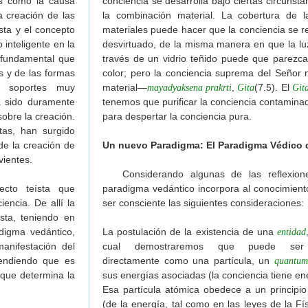
es como la causa
conciencia se desarrolla bajo ciertas circunst
a creación de las
la combinación material. La cobertura de la
bhupada
ista y el concepto
materiales puede hacer que la conciencia se r
ómo aceptar discípulos?
 inteligente en la
desvirtuado, de la misma manera en que la luz
dat—Liberación por medio del sonido
 fundamental que
través de un vidrio teñido puede que parezca
s y de las formas
color; pero la conciencia suprema del Señor 
de Srila Prabhupada
ne soportes muy
material—
,
(7.5). El
mayadyaksena prakrti
Gita
Git
 personal
a sido duramente
tenemos que purificar la conciencia contaminad
exual y su reflejo pervertido
 sobre la creación.
para despertar la conciencia pura.
ndavana (los verdaderos estándares de Srila Prabhupada)
tas, han surgido
TAS VAISHNAVAS
e la creación de
Un nuevo Paradigma: El Paradigma Védico d
vientes.
Considerando algunas de las reflexione
pecto teísta que
paradigma vedántico incorpora al conocimiento
encia. De allí la
ser consciente las siguientes consideraciones:
sta, teniendo en
digma vedántico,
La postulación de la existencia de una
entidad
anifestación del
cual demostraremos que puede ser 
tendiendo que es
directamente como una partícula, un
quantum
 que determina la
sus energías asociadas (la conciencia tiene en
Esa partícula atómica obedece a un principi
(de la energía, tal como en las leyes de la Fís