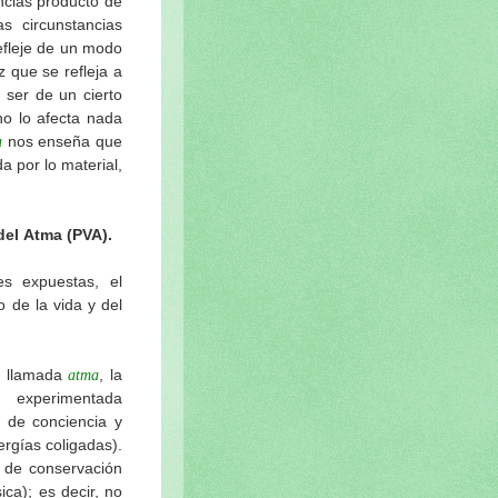
ancias producto de
s circunstancias
efleje de un modo
 que se refleja a
 ser de un cierto
no lo afecta nada
nos enseña que
a
a por lo material,
el Atma (PVA).
s expuestas, el
 de la vida y del
, llamada
, la
atma
experimentada
de conciencia y
ergías coligadas).
o de conservación
ica); es decir, no