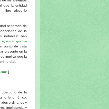
n de los sistemas
al que la entidad
n libre albedrío
idad separada de
ncepciones de la
os notables* han
d separada que no
 punto de vista
ar presente en la
ndo implica que la
primordial.
.]
otros
 cuerpo o de la
torno fenoménico,
tidos ordinarios y
e, inteligencia y