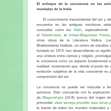
El enfoque de la conciencia en las anti
reveladas de la India
El conocimiento trascendental del ser y de 
encuentra en las antiguas escrituras védi
conocidas como los
, especialmente
Vedas
el
, el
Vedanta-sutra
Srimad-Bhagavatam Purana
otras obras de la Literatura Védica. L
Bhaktivedanta Institute, un centro de estudios
fundado en 1974, han desarrollando un signific
una síntesis entre ciencia y religión, promulg
la conciencia como un aspecto fundamental e 
realidad, sosteniendo que, desde el punto de v
evolución subjetiva de la vida consciente es p
comprensión del ser.
La conciencia no puede ser reducida a fen
químicos. Esto concuerda con la explicación
da
(10-8) acerca del origen teí
Bhagavad-gita
primordial:
aham sarvasya pravabho mata sarvan p
la fuente de todos los mundos materiales y e