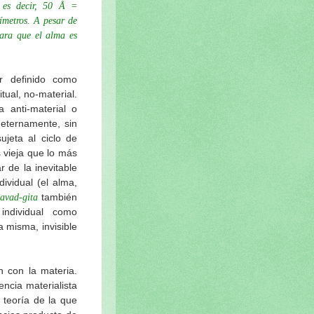
, es decir, 50 Å =
metros. A pesar de
lara que el alma es
r definido como
tual, no-material.
 anti-material o
 eternamente, sin
jeta al ciclo de
 vieja que lo más
 de la inevitable
dividual (el alma,
también
avad-gita
 individual como
a misma, invisible
n con la materia.
ncia materialista
 teoría de la que