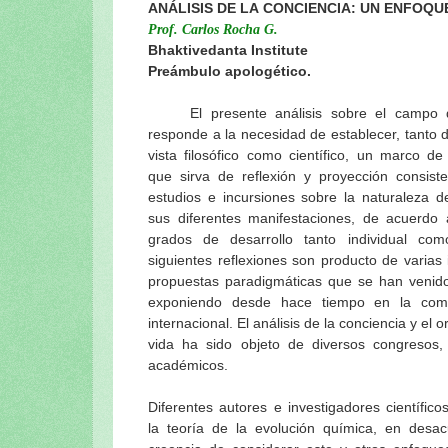
ANÁLISIS DE LA CONCIENCIA: UN ENFOQU
El Diario de Srila Prabhupada en el Ja
Prof. Carlos Rocha G.
Una carta de Srila Prabhupada a Srila 
Bhaktivedanta Institute
Preámbulo apologético.
Srila Prabhupada dijo: sobre la calific
Srila Prabhupada uvaca: El principio 
El presente análisis sobre el campo de
utilizarse en Krishna-seva
responde a la necesidad de establecer, tanto 
Srila Prabhupada uvaca: ¿Quién es un d
vista filosófico como científico, un marco de 
Srila Prabhupada y los profesores
que sirva de reflexión y proyección consiste
Los peligros de desviarse de las instru
estudios e incursiones sobre la naturaleza d
El significado del Vyasa-Puja de Srila 
sus diferentes manifestaciones, de acuerdo a
grados de desarrollo tanto individual com
Srila Prabhupada dijo
siguientes reflexiones son producto de varias 
Quien no sigue al guru tal como debe s
propuestas paradigmáticas que se han venido
Pasatiempos de Srila Prabhupada: La p
exponiendo desde hace tiempo en la comun
Srila Prabhupada dijo (Bhag. 29 Sep. 1
internacional. El análisis de la conciencia y el 
El néctar de Prabhupada (Serie de ent
vida ha sido objeto de diversos congresos,
Srila Prabhupada uvaca: No hay dificu
académicos.
Srila Prabhupada uvacha
Diferentes autores e investigadores científi
"La esencia de la prédica de la Conci
la teoría de la evolución química, en desac
(22 Junio 1951)