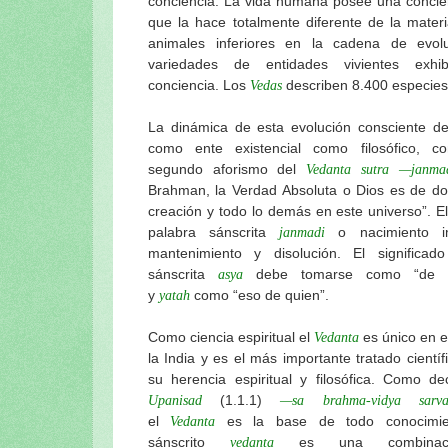
conciencia. La vida humana posee una concien
que la hace totalmente diferente de la materi
animales inferiores en la cadena de evolu
variedades de entidades vivientes exhi
conciencia. Los
describen 8.400 especies 
Vedas
La dinámica de esta evolución consciente del
como ente existencial como filosófico, c
segundo aforismo del
Vedanta sutra —janma
Brahman, la Verdad Absoluta o Dios es de don
creación y todo lo demás en este universo”. El
palabra sánscrita
o nacimiento im
janmadi
mantenimiento y disolución. El significad
sánscrita
debe tomarse como “de es
asya
y
como “eso de quien”.
yatah
Como ciencia espiritual el
es único en e
Vedanta
la India y es el más importante tratado científi
su herencia espiritual y filosófica. Como d
(1.1.1)
Upanisad
—sa brahma-vidya sarva-
el
es la base de todo conocimien
Vedanta
sánscrito
es una combinac
vedanta