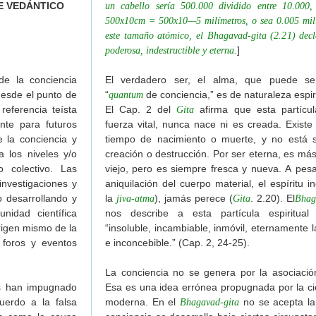
E VEDÁNTICO
un cabello sería 500.000 dividido entre 10.000
laduta-1965
500x10cm = 500x10—5 milímetros, o sea 0.005 milí
Sridhara Maharaj
este tamaño atómico, el Bhagavad-gita (2.21) dec
]
poderosa, indestructible y eterna.
ación de un brahmana
de yukta vairagya; toda riqueza y opulencia humana deben
 la conciencia
El verdadero ser, el alma, que puede se
desde el punto de
“
de conciencia,” es de naturaleza espiri
quantum
evoto materialista o kanistha-adhikari?
referencia teísta
El Cap. 2 del
afirma que esta partícula
Gita
nte para futuros
fuerza vital, nunca nace ni es creada. Existe
cciones del maestro espiritual: 3 cartas de Srila Prabhupada
e la conciencia y
tiempo de nacimiento o muerte, y no está su
Prabhupada
 los niveles y/o
creación o destrucción. Por ser eterna, es más
o colectivo. Las
viejo, pero es siempre fresca y nueva. A pesar
investigaciones y
aniquilación del cuerpo material, el espíritu in
er no puede ser considerado discípulo
 desarrollando y
la
), jamás perece (
. 2.20). El
jiva-atma
Gita
Bhag
rimera edición del Bhagavad-gita
idad científica
nos describe a esta partícula espiritual
974)
origen mismo de la
“insoluble, incambiable, inmóvil, eternamente l
regas)
 foros y eventos
e inconcebible.” (Cap. 2, 24-25).
tad para que Krishna nos dé un Guru
La conciencia no se genera por la asociació
cos han impugnado
Esa es una idea errónea propugnada por la cie
encia de Krishna": Carta de Srila Prabhupada a R. Prakash
uerdo a la falsa
moderna. En el
no se acepta la
Bhagavad-gita