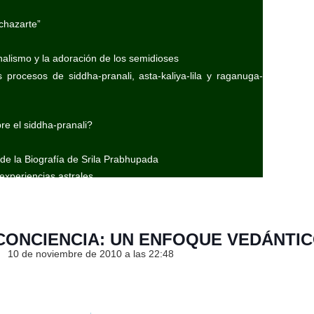
chazarte”
nalismo y la adoración de los semidioses
 procesos de siddha-pranali, asta-kaliya-lila y raganuga-
e el siddha-pranali?
 de la Biografía de Srila Prabhupada
experiencias astrales
ega)
especial)
rega)
 CONCIENCIA: UN ENFOQUE VEDÁNTI
a)
10 de noviembre de 2010 a las 22:48
ga)
ga)
ega)
rega)