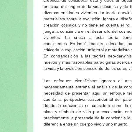
creencia de considerar este y otros enfoqu
Instrucciones de Srila Prabhupada...
principal del origen de la vida cósmica y de l
Memorias e instrucciones de Srila Pra
diversas entidades vivientes. La teoría darwin
Prabhupada uvaca: ¿Quién es guru y c
materialista sobre la evolución, ignora el diseño
Srila Prabhupada uvaca: Anavrttih sab
creación cósmica y no tiene en cuenta el rol
juega la conciencia en el desarrollo del cosmo
La nefasta civilización moderna: citas 
vivientes. La crítica a esta teoría tie
Srila Prabhupada-lila… y un testimonio
consistentes. En las últimas tres décadas, h
Srila Prabhupada uvaca: Sobre la vida s
criticada la explicación unilateral y materialista
Visión y Plan Maestro para ISKCON Vri
En contraposición a las teorías neo-darwinis
Visuddha-sattva Das - INDICE de NO
nuevos y más razonables paradigmas acerca d
la vida y la evolución consciente de los seres vi
Los enfoques cientificistas ignoran el as
necesariamente entraña el análisis de la conci
necesidad de presentar aquí un enfoque teí
cuenta la perspectiva trascendental del para
donde la conciencia se considera como la m
alma y símbolo de vida por excelencia, en
precisamente la presencia de la conciencia lo
diferencia entre un cuerpo vivo y uno muerto.