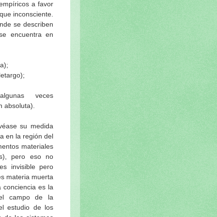
empíricos a favor
que inconsciente.
onde se describen
 se encuentra en
a);
letargo);
algunas veces
n absoluta).
 (véase su medida
a en la región del
mentos materiales
os), pero eso no
s invisible pero
es materia muerta
a conciencia es la
el campo de la
l estudio de los