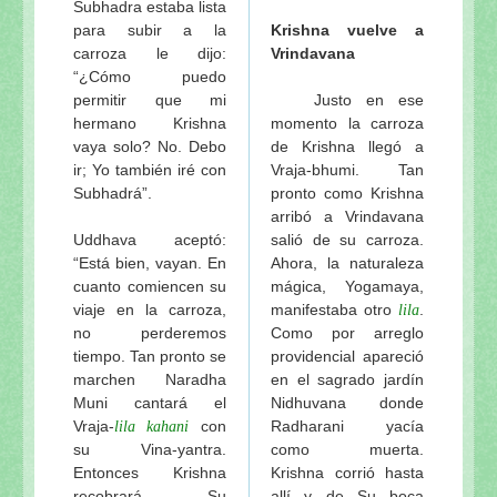
Subhadra estaba lista
para subir a la
Krishna vuelve a
carroza le dijo:
Vrindavana
“¿Cómo puedo
permitir que mi
Justo en ese
hermano Krishna
momento la carroza
vaya solo? No. Debo
de Krishna llegó a
ir; Yo también iré con
Vraja-bhumi. Tan
Subhadrá”.
pronto como Krishna
arribó a Vrindavana
Uddhava aceptó:
salió de su carroza.
“Está bien, vayan. En
Ahora, la naturaleza
cuanto comiencen su
mágica, Yogamaya,
viaje en la carroza,
manifestaba otro
.
lila
no perderemos
Como por arreglo
tiempo. Tan pronto se
providencial apareció
marchen Naradha
en el sagrado jardín
Muni cantará el
Nidhuvana donde
Vraja-
con
Radharani yacía
lila kahani
su Vina-yantra.
como muerta.
Entonces Krishna
Krishna corrió hasta
recobrará Su
allí y de Su boca