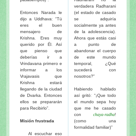
verdadera Radharani
Entonces Narada le
(el estado de casado
dijo a Uddhava: “Tú
se adquiría
eres el buen
socialmente ya antes
mensajero de
de la adolescencia).
Krishna. Eres muy
Ahora que estás casi
querido por Él. Así
a punto de
que pienso que
abandonar el cuerpo
deberías ir a
de este mundo
Vrindavana primero e
temporal, ¿Qué
informar a los
sucederá con
Vrajavasis que
nosotros?”
Krishna estará
llegando de la ciudad
Habiendo hablado
de Dvarka. Entonces
así gritó: “¡Que todo
ellos se prepararán
el mundo sepa hoy
para Recibirlo”.
que me he casado
con
!
chaya-radha
Misión frustrada
(como una
formalidad familiar)”
Al escuchar eso