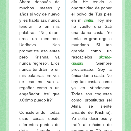
Ahora después de
día. He tenido la
muchos meses y
oportunidad de poner
años si voy de nuevo
el polvo de Tus pies
y les hablo así, nunca
en mi
. Hoy me
sinthi
tendrán fe en mis
he vuelto una Sati
palabras. “No, diran,
una dama casta. Yo
eres un mentiroso
tenía un gran orgullo
Uddhava. Nos
mundano. Sí tan
prometiste eso antes
grande como un
pero Krishna ya
rascacielos
akasha-
nunca regresó”. Ellos
. Siempre
chumbi
nunca tendrán fe en
proclamaba: Soy la
mis palabras. En vez
única dama casta. No
de eso me van a
hay tan castas como
regañar como a un
yo en Vrindavana.
engañador. Así que
Todas son coquetas
¿Cómo puedo ir?”
como prostitutas (el
Alma se siente
Considerando todas
amante de Krishna).
esas cosas desde
Yo solía decir eso y
diferentes puntos de
traté al máximo de
vista, Narada y
probar que Tú eras