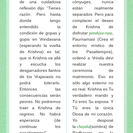
de una cuidadosa
cónyuges, nunca
reflexión dijo: “Tienes
están realmente
razón. Pero hasta
separados. Pero para
donde tengo
complacer el deseo
entendido la
de Krishna de
condición de gopas y
disfrutar
,
parakiya-rasa
gopis en Vrindavana
Paurnamasi (Crea el
(esperando la vuelta
entorno místico de
de Krishna) es tal,
los Pasatiempos),
que si Krishna va allá
ordenó a Vrinda devi
y escucha los
realizar nuestra
desgarradores llantos
ceremonia de
de los Vrajavasis no
matrimonio. Eso es
podrá tolerarlo.
sólo algo externo no
Entonces las
es real. Krishna es Tu
consecuencias serán
verdadero marido y
peores. No podremos
Tú eres Su esposa. Y
traer a Krishna de
Tú eres la única
regreso. No habrá
Diosa de mi corazón.
esperanza (de
Yo desposé
continuar los
la
(sombra) de
chayala
pasatiempos)”.
Radharani no la