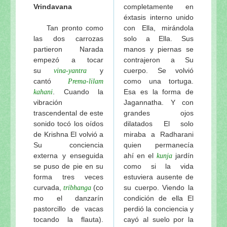
Vrindavana
completamente en
éxtasis interno unido
Tan pronto como
con Ella, mirándola
las dos carrozas
solo a Ella. Sus
partieron Narada
manos y piernas se
empezó a tocar
contrajeron a Su
su
y
cuerpo. Se volvió
vina-yantra
cantó
como una tortuga.
Prema-lilam
. Cuando la
Esa es la forma de
kahani
vibración
Jagannatha. Y con
trascendental de este
grandes ojos
sonido tocó los oídos
dilatados El solo
de Krishna El volvió a
miraba a Radharani
Su conciencia
quien permanecía
externa y enseguida
ahí en el
jardín
kunja
se puso de pie en su
como si la vida
forma tres veces
estuviera ausente de
curvada,
(co
su cuerpo. Viendo la
tribhanga
mo el danzarín
condición de ella El
pastorcillo de vacas
perdió la conciencia y
tocando la flauta).
cayó al suelo por la