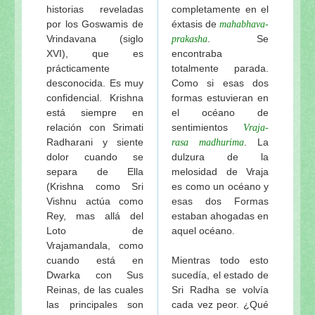
Los pujaris del Señor Jagannatha de Visuddha-satt
historias reveladas
completamente en el
Los rituales diarios del Señor Jagannatha de Visud
por los Goswamis de
éxtasis de
mahabhava-
Vrindavana (siglo
. Se
Mahaprabhu en Sri Gambhira de Visuddha-sattva D
prakasha
XVI), que es
encontraba
Tres troncos de madera de Visuddha-sattva Das
prácticamente
totalmente parada.
Sri Ksetra-dhama de Visuddha-sattva Das
desconocida. Es muy
Como si esas dos
El amoroso pasatiempo del Señor Jagannatha de Vi
confidencial. Krishna
formas estuvieran en
El templo del Señor Jagannatha y el Gaura-lila en P
está siempre en
el océano de
relación con Srimati
sentimientos
Vraja-
El pasatiempo del “cambio de cuerpo” del Señor Ja
Radharani y siente
. La
rasa madhurima
Nabhi-Brahma: La “fuerza vital” del Señor Jagannat
dolor cuando se
dulzura de la
Los pasatiempos de Sri Gauranga en el Ratha-yatra
separa de Ella
melosidad de Vraja
Ratha-yatra-guhyam-rahasya: El significado esotéri
(Krishna como Sri
es como un océano y
Continuación: Los nuevos carros del Señor Jaganna
Vishnu actúa como
esas dos Formas
Rey, mas allá del
estaban ahogadas en
El festival del Ratha-yatra y el Jagannatha-lila de V
Loto de
aquel océano.
Las gentiles y sabias palabras del actual rey de Pur
Vrajamandala, como
Los pujaris del Señor Jagannatha y el origen del Ra
cuando está en
Mientras todo esto
El maha-prasadam del Señor Jagannatha y una rece
Dwarka con Sus
sucedía, el estado de
Reinas, de las cuales
Sri Radha se volvía
Los festivales del Señor Jagannatha de Visuddha-sa
las principales son
cada vez peor. ¿Qué
La especialidad del baile de Sriman Mahaprabhu en 