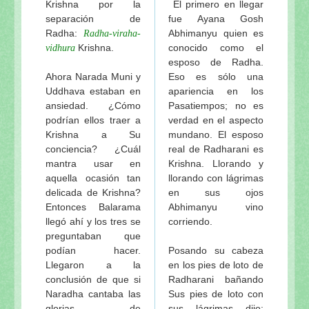
Krishna por la
El primero en llegar
separación de
fue Ayana Gosh
Radha:
Abhimanyu quien es
Radha-viraha-
Krishna.
conocido como el
vidhura
esposo de Radha.
Ahora Narada Muni y
Eso es sólo una
Uddhava estaban en
apariencia en los
ansiedad. ¿Cómo
Pasatiempos; no es
podrían ellos traer a
verdad en el aspecto
Krishna a Su
mundano. El esposo
conciencia? ¿Cuál
real de Radharani es
mantra usar en
Krishna. Llorando y
aquella ocasión tan
llorando con lágrimas
delicada de Krishna?
en sus ojos
Entonces Balarama
Abhimanyu vino
llegó ahí y los tres se
corriendo.
preguntaban que
podían hacer.
Posando su cabeza
Llegaron a la
en los pies de loto de
conclusión de que si
Radharani bañando
Naradha cantaba las
Sus pies de loto con
glorias de
sus lágrimas dijo: