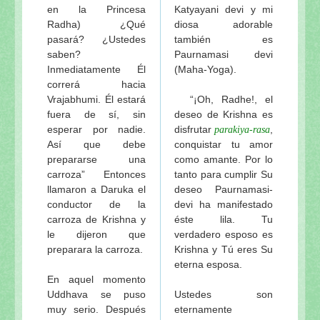
en la Princesa
Katyayani devi y mi
Radha) ¿Qué
diosa adorable
pasará? ¿Ustedes
también es
saben?
Paurnamasi devi
Inmediatamente Él
(Maha-Yoga).
correrá hacia
Vrajabhumi. Él estará
“¡Oh, Radhe!, el
fuera de sí, sin
deseo de Krishna es
esperar por nadie.
disfrutar
,
parakiya-rasa
Así que debe
conquistar tu amor
prepararse una
como amante. Por lo
carroza” Entonces
tanto para cumplir Su
llamaron a Daruka el
deseo Paurnamasi-
conductor de la
devi ha manifestado
carroza de Krishna y
éste lila. Tu
le dijeron que
verdadero esposo es
preparara la carroza.
Krishna y Tú eres Su
eterna esposa.
En aquel momento
Uddhava se puso
Ustedes son
muy serio. Después
eternamente