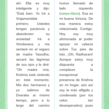
ahí. Ella es muy
humor llamado de
inteligente y dijo:
lado izquierdo
“Está bien. Yo Iré a
(
). Esa es
vamya-bhava
Vrajamandala
mi buena fortuna. De
primero; Ustedes
esa manera estoy
tengan paciencia y
relacionada Contigo.
abandonen su
Hoy soy muy
ansiedad. Iré a
afortunada al poder
Vrindavana y me
apoyar mi cabeza
sentaré en el regazo
sobre Tus pies de
de madre Yasodha,
loto, ¡Oh, Radharani!
secaré las lágrimas
Aunque estoy muy
de sus ojos y le diré:
dispuesta a
“Oh madre mía,
complacer la
Krishna está viniendo
excepcional
en éste momento.
presencia de Krishna
Mis dos hermanos y
en mi hogar, aún así
yo salimos de
soy la más afligida y
Dvaraka al mismo
condenada (por tus
tiempo, pero a lo
celos tan
largo del camino
desesperados) pues