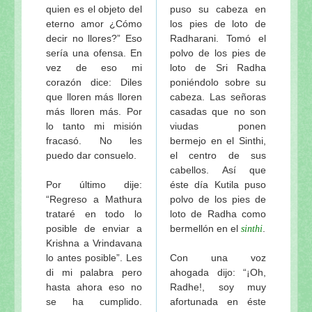
quien es el objeto del
puso su cabeza en
eterno amor ¿Cómo
los pies de loto de
decir no llores?” Eso
Radharani. Tomó el
sería una ofensa. En
polvo de los pies de
vez de eso mi
loto de Sri Radha
corazón dice: Diles
poniéndolo sobre su
que lloren más lloren
cabeza. Las señoras
más lloren más. Por
casadas que no son
lo tanto mi misión
viudas ponen
fracasó. No les
bermejo en el Sinthi,
puedo dar consuelo.
el centro de sus
cabellos. Así que
Por último dije:
éste día Kutila puso
“Regreso a Mathura
polvo de los pies de
trataré en todo lo
loto de Radha como
posible de enviar a
bermellón en el
.
sinthi
Krishna a Vrindavana
lo antes posible”. Les
Con una voz
di mi palabra pero
ahogada dijo: “¡Oh,
hasta ahora eso no
Radhe!, soy muy
se ha cumplido.
afortunada en éste