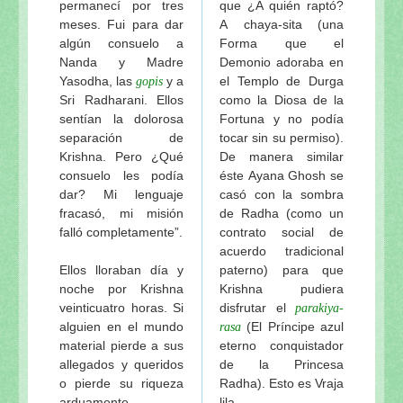
permanecí por tres
que ¿A quién raptó?
meses. Fui para dar
A chaya-sita (una
algún consuelo a
Forma que el
Nanda y Madre
Demonio adoraba en
Yasodha, las
y a
el Templo de Durga
gopis
Sri Radharani. Ellos
como la Diosa de la
sentían la dolorosa
Fortuna y no podía
separación de
tocar sin su permiso).
Krishna. Pero ¿Qué
De manera similar
consuelo les podía
éste Ayana Ghosh se
dar? Mi lenguaje
casó con la sombra
fracasó, mi misión
de Radha (como un
falló completamente”.
contrato social de
acuerdo tradicional
Ellos lloraban día y
paterno) para que
noche por Krishna
Krishna pudiera
veinticuatro horas. Si
disfrutar el
parakiya-
alguien en el mundo
(El Príncipe azul
rasa
material pierde a sus
eterno conquistador
allegados y queridos
de la Princesa
o pierde su riqueza
Radha). Esto es Vraja
arduamente
lila