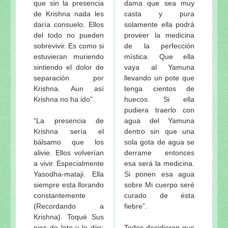
que sin la presencia
dama que sea muy
de Krishna nada les
casta y pura
daría consuelo. Ellos
solamente ella podrá
del todo no pueden
proveer la medicina
sobrevivir. Es como si
de la perfección
estuvieran muriendo
mística. Que ella
sintiendo el dolor de
vaya al Yamuna
separación por
llevando un pote que
Krishna. Aun así
tenga cientos de
Krishna no ha ido”.
huecos. Si ella
pudiera traerlo con
“La presencia de
agua del Yamuna
Krishna sería el
dentro sin que una
bálsamo que los
sola gota de agua se
alivie. Ellos volverían
derrame entonces
a vivir. Especialmente
esa será la medicina.
Yasodha-mataji. Ella
Si ponen esa agua
siempre esta llorando
sobre Mi cuerpo seré
constantemente
curado de ésta
(Recordando a
fiebre”.
Krishna). Toqué Sus
pies de loto y le dije:
Todos decidieron que