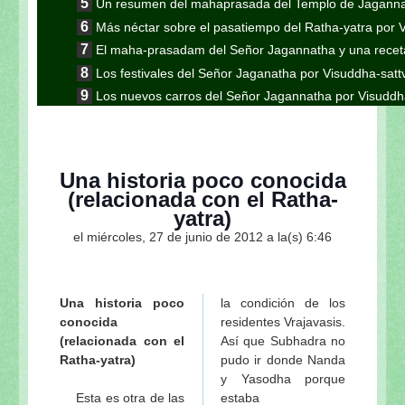
Un resumen del mahaprasada del Templo de Jaganna
Más néctar sobre el pasatiempo del Ratha-yatra por 
El maha-prasadam del Señor Jagannatha y una receta
Los festivales del Señor Jaganatha por Visuddha-sat
Los nuevos carros del Señor Jagannatha por Visuddh
Continuación de la nota anterior: Jaganatha Puri es
Continuación de la nota anterior: Aunque parezca 
Gauranga
Una historia poco conocida
Continuación de la nota anterior: “El encuentro en K
(relacionada con el Ratha-
esotérico del Ratha-yatra”
yatra)
Continuación: "Los pasatiempos del Ratha-yatra"
el miércoles, 27 de junio de 2012 a la(s) 6:46
Continuación de la nota anterior: Las formas inu
Visuddha-sattva Das
Continuación de la nota anterior "En el camino a S
Una historia poco
la condición de los
Sripad Aindra Prabhu tirobhava-tithi 2011 de Visudd
conocida
residentes Vrajavasis.
Sri Lalitastakam de Visuddha-sattva Das
(relacionada con el
Así que Subhadra no
Ratha-yatra)
pudo ir donde Nanda
El peligro de ir a Vrindavana de Visuddha-sattva Das
y Yasodha porque
Continuación: Sobre Lalita-sakhi de Visuddha-sattv
Esta es otra de las
estaba