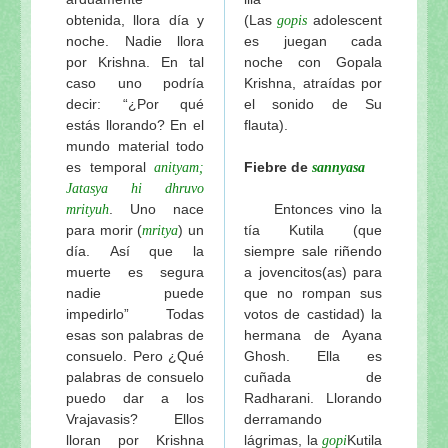
obtenida, llora día y
(Las
adolescent
gopis
noche. Nadie llora
es juegan cada
por Krishna. En tal
noche con Gopala
caso uno podría
Krishna, atraídas por
decir: “¿Por qué
el sonido de Su
estás llorando? En el
flauta).
mundo material todo
es temporal
Fiebre de
anityam;
sannyasa
Jatasya hi dhruvo
. Uno nace
Entonces vino la
mrityuh
para morir (
) un
tía Kutila (que
mritya
día. Así que la
siempre sale riñendo
muerte es segura
a jovencitos(as) para
nadie puede
que no rompan sus
impedirlo” Todas
votos de castidad) la
esas son palabras de
hermana de Ayana
consuelo. Pero ¿Qué
Ghosh. Ella es
palabras de consuelo
cuñada de
puedo dar a los
Radharani. Llorando
Vrajavasis? Ellos
derramando
lloran por Krishna
lágrimas, la
Kutila
gopi