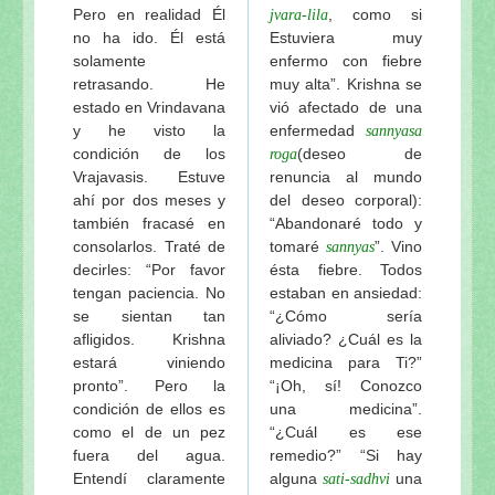
Pero en realidad Él
, como si
jvara-lila
no ha ido. Él está
Estuviera muy
solamente
enfermo con fiebre
retrasando. He
muy alta”. Krishna se
estado en Vrindavana
vió afectado de una
y he visto la
enfermedad
sannyasa
condición de los
(deseo de
roga
Vrajavasis. Estuve
renuncia al mundo
ahí por dos meses y
del deseo corporal):
también fracasé en
“Abandonaré todo y
consolarlos. Traté de
tomaré
”. Vino
sannyas
decirles: “Por favor
ésta fiebre. Todos
tengan paciencia. No
estaban en ansiedad:
se sientan tan
“¿Cómo sería
afligidos. Krishna
aliviado? ¿Cuál es la
estará viniendo
medicina para Ti?”
pronto”. Pero la
“¡Oh, sí! Conozco
condición de ellos es
una medicina”.
como el de un pez
“¿Cuál es ese
fuera del agua.
remedio?” “Si hay
Entendí claramente
alguna
una
sati-sadhvi