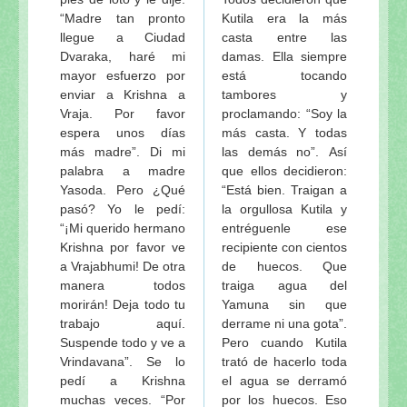
“Madre tan pronto
Kutila era la más
llegue a Ciudad
casta entre las
Dvaraka, haré mi
damas. Ella siempre
mayor esfuerzo por
está tocando
enviar a Krishna a
tambores y
Vraja. Por favor
proclamando: “Soy la
espera unos días
más casta. Y todas
más madre”. Di mi
las demás no”. Así
palabra a madre
que ellos decidieron:
Yasoda. Pero ¿Qué
“Está bien. Traigan a
pasó? Yo le pedí:
la orgullosa Kutila y
“¡Mi querido hermano
entréguenle ese
Krishna por favor ve
recipiente con cientos
a Vrajabhumi! De otra
de huecos. Que
manera todos
traiga agua del
morirán! Deja todo tu
Yamuna sin que
trabajo aquí.
derrame ni una gota”.
Suspende todo y ve a
Pero cuando Kutila
Vrindavana”. Se lo
trató de hacerlo toda
pedí a Krishna
el agua se derramó
muchas veces. “Por
por los huecos. Eso