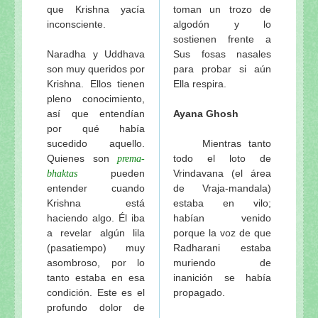
que Krishna yacía
toman un trozo de
inconsciente.
algodón y lo
sostienen frente a
Naradha y Uddhava
Sus fosas nasales
son muy queridos por
para probar si aún
Krishna. Ellos tienen
Ella respira.
pleno conocimiento,
así que entendían
Ayana Ghosh
por qué había
sucedido aquello.
Mientras tanto
Quienes son
todo el loto de
prema-
pueden
Vrindavana (el área
bhaktas
entender cuando
de Vraja-mandala)
Krishna está
estaba en vilo;
haciendo algo. Él iba
habían venido
a revelar algún lila
porque la voz de que
(pasatiempo) muy
Radharani estaba
asombroso, por lo
muriendo de
tanto estaba en esa
inanición se había
condición. Este es el
propagado.
profundo dolor de