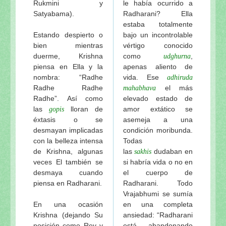
Rukmini y
le había ocurrido a
El amoroso pasatiempo del Señor Jagannatha de Vi
Satyabama).
Radharani? Ella
Sri Sri Jagannatha-deva-stavah, por Sri Sanatana 
estaba totalmente
Visuddha-sattva Das - INDICE de NOTAS VAISHNA
Estando despierto o
bajo un incontrolable
bien mientras
vértigo conocido
duerme, Krishna
como
,
udghurna
piensa en Ella y la
apenas aliento de
nombra: “Radhe
vida. Ese
adhiruda
Radhe Radhe
el más
mahabhava
Radhe”. Así como
elevado estado de
las
lloran de
amor extático se
gopis
éxtasis o se
asemeja a una
desmayan implicadas
condición moribunda.
con la belleza intensa
Todas
de Krishna, algunas
las
dudaban en
sakhis
veces El también se
si habría vida o no en
desmaya cuando
el cuerpo de
piensa en Radharani.
Radharani. Todo
Vrajabhumi se sumía
En una ocasión
en una completa
Krishna (dejando Su
ansiedad: “Radharani
posición como Rey y
está abandonando