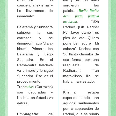
conciencia externa y
surgieron las
Lo llevaremos de
palabras
Radhe Radhe
inmediato”.
dehi pada pallava
: “¡Oh
mudaram
Balarama y Subhadra
Radhe! ¡Oh Radhe!
subieron a sus
Por favor dame Tus
carrozas y se
pies de loto. Quiero
dirigieron hacia Vraja-
ponerlos sobre Mi
bhumi. Primero iba
cabeza”. Krishna con
Balarama y luego
Su llanto clamaba de
Subhadra. En el
esa forma, por una
Ratha-yatra Baladeva
respuesta de
va primero y le sigue
Radharani. Tan
Subhadra. Ese es el
maravilloso lila se
procedimiento.
había manifestado.
Tres
(Carrozas)
rathas
son decoradas y
Krishna estaba
Krishna en éxtasis va
experimentando tan
detrás.
agudos sentimientos
por la separación de
Embriagado de
Radha, que se sumió