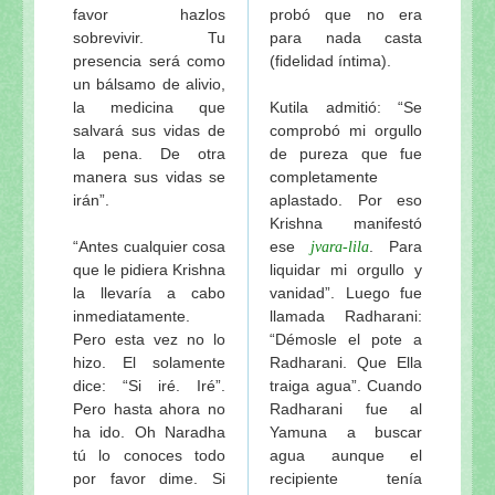
favor hazlos
probó que no era
sobrevivir. Tu
para nada casta
presencia será como
(fidelidad íntima).
un bálsamo de alivio,
la medicina que
Kutila admitió: “Se
salvará sus vidas de
comprobó mi orgullo
la pena. De otra
de pureza que fue
manera sus vidas se
completamente
irán”.
aplastado. Por eso
Krishna manifestó
“Antes cualquier cosa
ese
. Para
jvara-lila
que le pidiera Krishna
liquidar mi orgullo y
la llevaría a cabo
vanidad”. Luego fue
inmediatamente.
llamada Radharani:
Pero esta vez no lo
“Démosle el pote a
hizo. El solamente
Radharani. Que Ella
dice: “Si iré. Iré”.
traiga agua”. Cuando
Pero hasta ahora no
Radharani fue al
ha ido. Oh Naradha
Yamuna a buscar
tú lo conoces todo
agua aunque el
por favor dime. Si
recipiente tenía