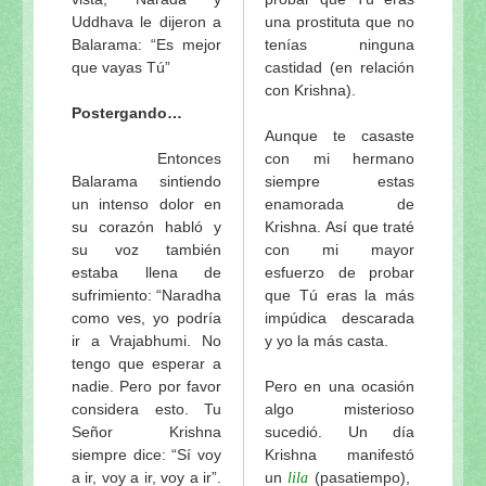
Uddhava le dijeron a
una prostituta que no
Balarama: “Es mejor
tenías ninguna
que vayas Tú”
castidad (en relación
con Krishna).
Postergando…
Aunque te casaste
Entonces
con mi hermano
Balarama sintiendo
siempre estas
un intenso dolor en
enamorada de
su corazón habló y
Krishna. Así que traté
su voz también
con mi mayor
estaba llena de
esfuerzo de probar
sufrimiento: “Naradha
que Tú eras la más
como ves, yo podría
impúdica descarada
ir a Vrajabhumi. No
y yo la más casta.
tengo que esperar a
nadie. Pero por favor
Pero en una ocasión
considera esto. Tu
algo misterioso
Señor Krishna
sucedió. Un día
siempre dice: “Sí voy
Krishna manifestó
a ir, voy a ir, voy a ir”.
un
(pasatiempo),
lila