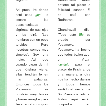
obtiene tal placer o
Asi pues, iré donde
felicidad cuando Él
esté cada
, le
no está con
gopi
secaré las
Radharani.
desconsoladas
lágrimas de sus ojos
Chandravali dijo:
y les diré: “Los
“Todo este
es
lila
hombres son un poco
creado por
torcidos. Pero
Yogamaya.
nosotras somos muy
Yogamaya ha hecho
simples”. Soy una
que todos bailen aquí
mujer. Así que
en Vraja-
cuando oigan de mí
para el
mandala
que Krishna viene,
placer de Krishna; de
ellas tendrán fe en
una manera u otra
mis palabras.
nos ha hecho danzar
Entonces todos los
y todos hemos
Vrajavasis se
sentido el néctar de
pondrán muy felices
Su Presencia intima.
y harán arreglos para
Todos aquí están
llevar a cabo un gran
ocupados en