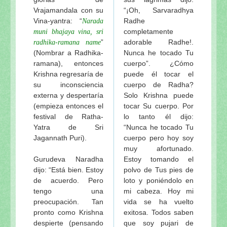
Vrajamandala con su
“¡Oh, Sarvaradhya
Vina-yantra: “
Radhe
Narada
completamente
muni bhajaya vina, sri
”
adorable Radhe!.
radhika-ramana name
(Nombrar a Radhika-
Nunca he tocado Tu
ramana), entonces
cuerpo”. ¿Cómo
Krishna regresaría de
puede él tocar el
su inconsciencia
cuerpo de Radha?
externa y despertaría
Solo Krishna puede
(empieza entonces el
tocar Su cuerpo. Por
festival de Ratha-
lo tanto él dijo:
Yatra de Sri
“Nunca he tocado Tu
Jagannath Puri).
cuerpo pero hoy soy
muy afortunado.
Gurudeva Naradha
Estoy tomando el
dijo: “Está bien. Estoy
polvo de Tus pies de
de acuerdo. Pero
loto y poniéndolo en
tengo una
mi cabeza. Hoy mi
preocupación. Tan
vida se ha vuelto
pronto como Krishna
exitosa. Todos saben
despierte (pensando
que soy pujari de