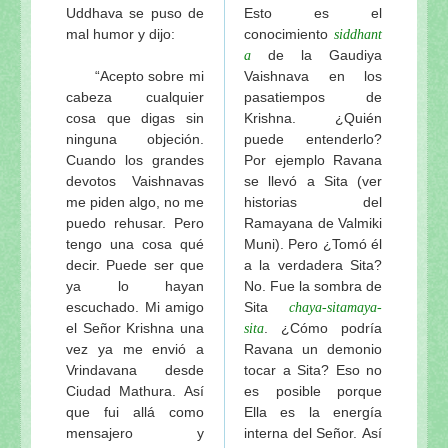
Uddhava se puso de
Esto es el
mal humor y dijo:
conocimiento
siddhant
de la Gaudiya
a
“Acepto sobre mi
Vaishnava en los
cabeza cualquier
pasatiempos de
cosa que digas sin
Krishna. ¿Quién
ninguna objeción.
puede entenderlo?
Cuando los grandes
Por ejemplo Ravana
devotos Vaishnavas
se llevó a Sita (ver
me piden algo, no me
historias del
puedo rehusar. Pero
Ramayana de Valmiki
tengo una cosa qué
Muni). Pero ¿Tomó él
decir. Puede ser que
a la verdadera Sita?
ya lo hayan
No. Fue la sombra de
escuchado. Mi amigo
Sita
chaya-sitamaya-
el Señor Krishna una
. ¿Cómo podría
sita
vez ya me envió a
Ravana un demonio
Vrindavana desde
tocar a Sita? Eso no
Ciudad Mathura. Así
es posible porque
que fui allá como
Ella es la energía
mensajero y
interna del Señor. Así