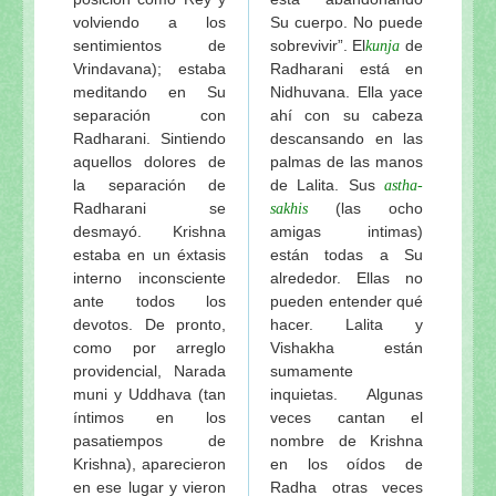
volviendo a los
Su cuerpo. No puede
sentimientos de
sobrevivir”. El
de
kunja
Vrindavana); estaba
Radharani está en
meditando en Su
Nidhuvana. Ella yace
separación con
ahí con su cabeza
Radharani. Sintiendo
descansando en las
aquellos dolores de
palmas de las manos
la separación de
de Lalita. Sus
astha-
Radharani se
(las ocho
sakhis
desmayó. Krishna
amigas intimas)
estaba en un éxtasis
están todas a Su
interno inconsciente
alrededor. Ellas no
ante todos los
pueden entender qué
devotos. De pronto,
hacer. Lalita y
como por arreglo
Vishakha están
providencial, Narada
sumamente
muni y Uddhava (tan
inquietas. Algunas
íntimos en los
veces cantan el
pasatiempos de
nombre de Krishna
Krishna), aparecieron
en los oídos de
en ese lugar y vieron
Radha otras veces