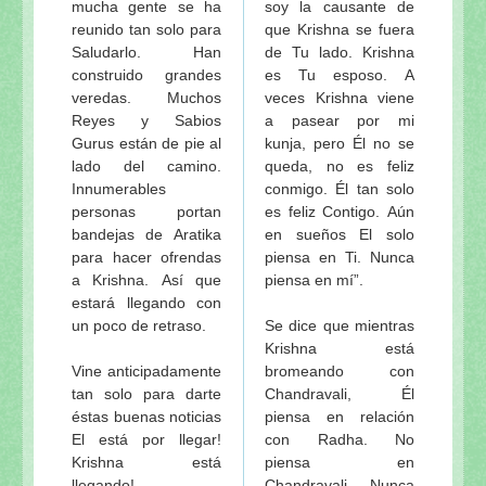
mucha gente se ha
soy la causante de
reunido tan solo para
que Krishna se fuera
Saludarlo. Han
de Tu lado. Krishna
construido grandes
es Tu esposo. A
veredas. Muchos
veces Krishna viene
Reyes y Sabios
a pasear por mi
Gurus están de pie al
kunja, pero Él no se
lado del camino.
queda, no es feliz
Innumerables
conmigo. Él tan solo
personas portan
es feliz Contigo. Aún
bandejas de Aratika
en sueños El solo
para hacer ofrendas
piensa en Ti. Nunca
a Krishna. Así que
piensa en mí”.
estará llegando con
un poco de retraso.
Se dice que mientras
Krishna está
Vine anticipadamente
bromeando con
tan solo para darte
Chandravali, Él
éstas buenas noticias
piensa en relación
El está por llegar!
con Radha. No
Krishna está
piensa en
llegando!
Chandravali. Nunca