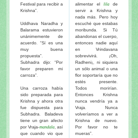
Festival para recibir a
alimentar el
de
lila
Krishna”.
servir a Krishna y
nada más. Pero hoy
Uddhava Naradha y
escuché que estabas
Balarama estuvieron
moribunda. Si Tú
unánimemente de
abandonas el cuerpo,
acuerdo. “Sí es una
entonces nadie aquí
muy buena
en Vrindavana
propuesta”.
sobrevivirá. ¡Oh,
Subhadra dijo: “Por
Radheni¡, ni siquiera
favor preparen mi
un sólo animal o una
carroza”.
flor soportaría que no
estés presente.
Una carroza había
Todos morirían.
sido preparada para
Entonces Krishna
Krishna y ahora otra
nunca vendría ya a
fue dispuesta para
Vraja. Nunca
Subhadra. Baladeva
volveríamos a ver a
tiene un gran afecto
Krishna de nuevo.
por Vraja-
, así
Por favor no te
mandala
que cuando vio que
mueras”.