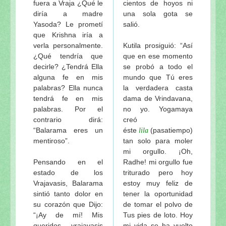
fuera a Vraja ¿Qué le
cientos de hoyos ni
diría a madre
una sola gota se
Yasoda? Le prometí
salió.
que Krishna iría a
verla personalmente.
Kutila prosiguió: “Así
¿Qué tendría que
que en ese momento
decirle? ¿Tendrá Ella
se probó a todo el
alguna fe en mis
mundo que Tú eres
palabras? Ella nunca
la verdadera casta
tendrá fe en mis
dama de Vrindavana,
palabras. Por el
no yo. Yogamaya
contrario dirá:
creó
“Balarama eres un
éste
(pasatiempo)
lila
mentiroso”.
tan solo para moler
mi orgullo. ¡Oh,
Pensando en el
Radhe! mi orgullo fue
estado de los
triturado pero hoy
Vrajavasis, Balarama
estoy muy feliz de
sintió tanto dolor en
tener la oportunidad
su corazón que Dijo:
de tomar el polvo de
“¡Ay de mí! Mis
Tus pies de loto. Hoy
queridos vrajavasis
mi vida se ha vuelto