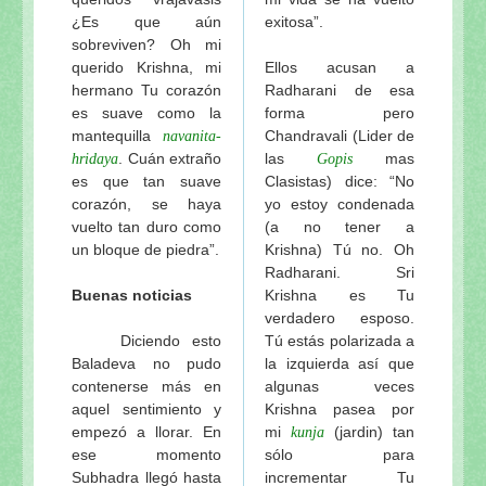
¿Es que aún
exitosa”.
sobreviven? Oh mi
querido Krishna, mi
Ellos acusan a
hermano Tu corazón
Radharani de esa
es suave como la
forma pero
mantequilla
Chandravali (Lider de
navanita-
. Cuán extraño
las
mas
hridaya
Gopis
es que tan suave
Clasistas) dice: “No
corazón, se haya
yo estoy condenada
vuelto tan duro como
(a no tener a
un bloque de piedra”.
Krishna) Tú no. Oh
Radharani. Sri
Buenas noticias
Krishna es Tu
verdadero esposo.
Diciendo esto
Tú estás polarizada a
Baladeva no pudo
la izquierda así que
contenerse más en
algunas veces
aquel sentimiento y
Krishna pasea por
empezó a llorar. En
mi
(jardin) tan
kunja
ese momento
sólo para
Subhadra llegó hasta
incrementar Tu