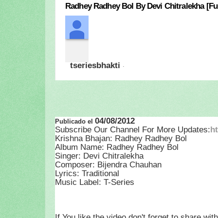
Radhey Radhey Bol By Devi Chitralekha [Fu
tseriesbhakti
·
04/08/2012
Publicado el
Subscribe Our Channel For More Updates:
h
Krishna Bhajan: Radhey Radhey Bol
Album Name: Radhey Radhey Bol
Singer: Devi Chitralekha
Composer: Bijendra Chauhan
Lyrics: Traditional
Music Label: T-Series
If You like the video don't forget to share wi