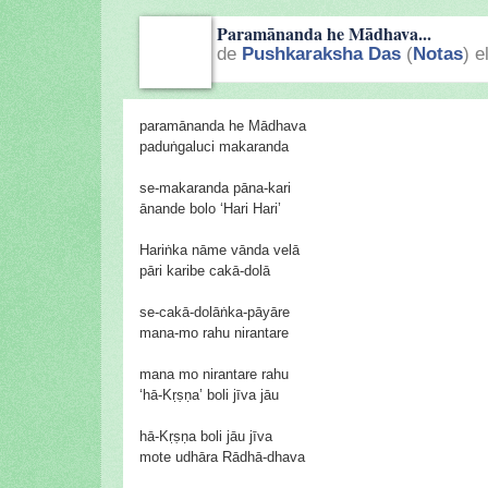
Paramānanda he Mādhava...
de
Pushkaraksha Das
(
Notas
) e
paramānanda he Mādhava
paduṅgaluci makaranda
se-makaranda pāna-kari
ānande bolo ‘Hari Hari’
Hariṅka nāme vānda velā
pāri karibe cakā-dolā
se-cakā-dolāṅka-pāyāre
mana-mo rahu nirantare
mana mo nirantare rahu
‘hā-Kṛṣṇa’ boli jīva jāu
hā-Kṛṣṇa boli jāu jīva
mote udhāra Rādhā-dhava