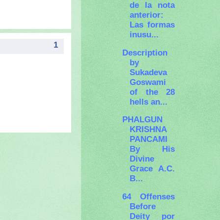
de la nota
anterior:
Las formas
inusu...
1
Description
by
Sukadeva
Goswami
of the 28
hells an...
PHALGUN
KRISHNA
PANCAMI
By His
Divine
Grace A.C.
B...
64 Offenses
Before
Deity por