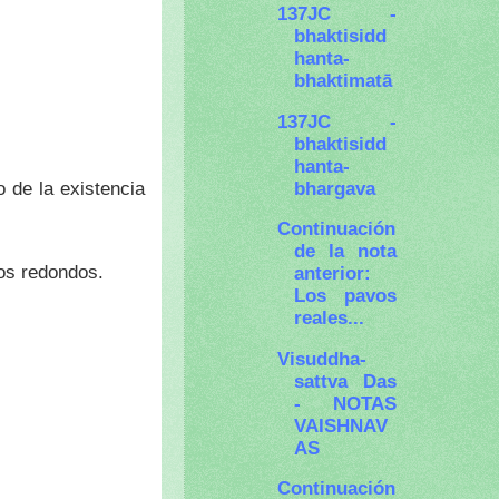
137JC -
bhaktisidd
hanta-
bhaktimatā
137JC -
bhaktisidd
hanta-
bhargava
 de la existencia
Continuación
de la nota
os redondos.
anterior:
Los pavos
reales...
Visuddha-
sattva Das
- NOTAS
VAISHNAV
AS
Continuación