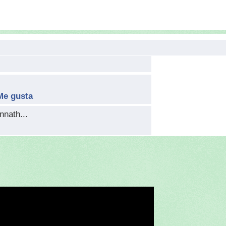
Me gusta
nnath...