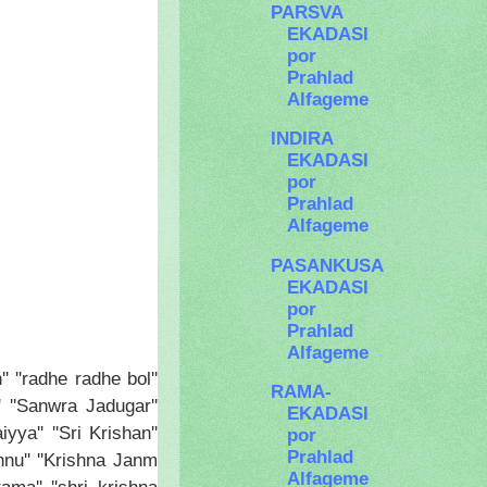
PARSVA
EKADASI
por
Prahlad
Alfageme
INDIRA
EKADASI
por
Prahlad
Alfageme
PASANKUSA
EKADASI
por
Prahlad
Alfageme
 ''radhe radhe bol''
RAMA-
'' ''Sanwra Jadugar''
EKADASI
a'' ''Sri Krishan''
por
Prahlad
ishnu'' ''Krishna Janm
Alfageme