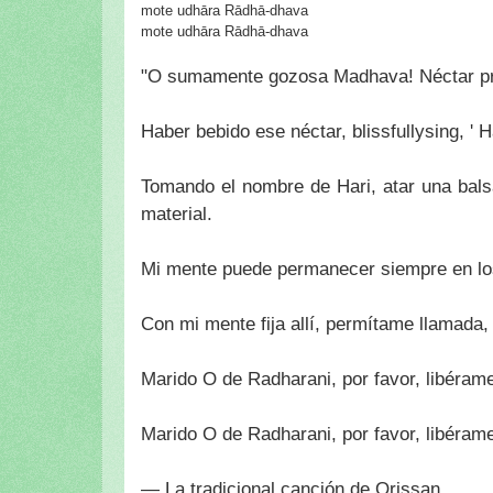
mote udhāra Rādhā-dhava
mote udhāra Rādhā-dhava
"O sumamente gozosa Madhava! Néctar pro
Haber bebido ese néctar, blissfullysing, ' Ha
Tomando el nombre de Hari, atar una bals
material.
Mi mente puede permanecer siempre en los
Con mi mente fija allí, permítame llamada, 
Marido O de Radharani, por favor, libérame
Marido O de Radharani, por favor, libérame
— La tradicional canción de Orissan