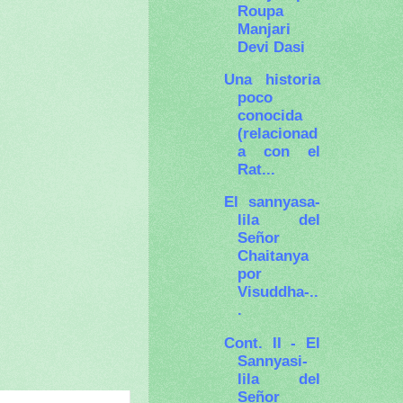
Roupa
Manjari
Devi Dasi
Una historia
poco
conocida
(relacionad
a con el
Rat...
El sannyasa-
lila del
Señor
Chaitanya
por
Visuddha-..
.
Cont. II - El
Sannyasi-
lila del
Señor