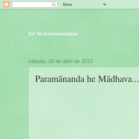
Sri Nrsimhadevadas
sábado, 20 de abril de 2013
Paramānanda he Mādhava..