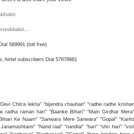
sbhakti
iesbhakti...
Dial 589991 (toll free)
, Airtel subscribers Dial 57878881
vi Chitra lekha'' ''bijendra chauhan'' ''radhe radhe krishan''
''jai radha raman hari'' ''Baanke Bihari'' ''Main Girdhar Mera
ari Ke Naam'' ''Sanwara Mere Sanwara'' ''Gopal'' ''Kanhaiyy
anamashtami'' ''Nand laal'' ''nandlal'' ''hari'' ''shri hari'' ''v