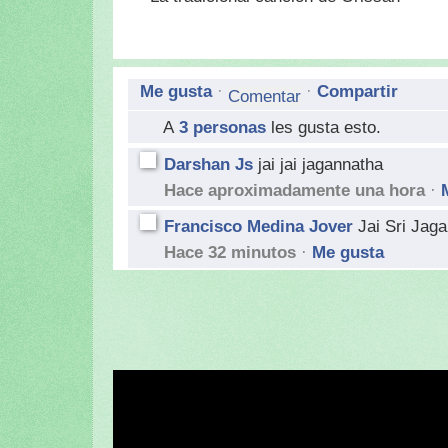
Me gusta
·
·
Compartir
A
3 personas
les gusta esto.
Darshan Js
jai jai jagannatha
Hace aproximadamente una hora
·
Francisco Medina Jover
Jai Sri Jaga
Hace 32 minutos
·
Me gusta