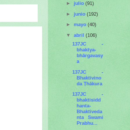
►
julio
(91)
►
junio
(192)
►
mayo
(40)
▼
abril
(106)
137JC -
bhaktya-
bhārgavasy
a
137JC -
Bhaktivino
da Ṭhākura
137JC -
bhaktisidd
hanta-
Bhaktiveda
nta Swami
Prabhu...