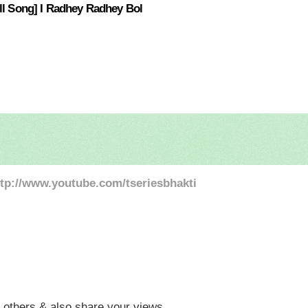
ll Song] I Radhey Radhey Bol
ttp://www.youtube.com/tseriesbhakti
th others & also share your views.