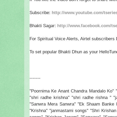
Subscribe:
http://www.youtube.com/tserie
Bhakti Sagar:
http://www.facebook.com/tser
For Spiritual Voice Alerts, Airtel subscribers 
To set popular Bhakti Dhun as your HelloTune
-------
''Poornima Ke Anant Chandra Mandalo Ko'' ''De
''shri radhe krishna'' ''shri radhe rishna '' 
''Sanwra Mera Sanwra'' ''Ek Shaam Banke Bih
''Krishna'' ''janmastami songs'' ''Shri Krishan J