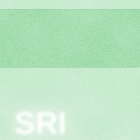
.
SRI