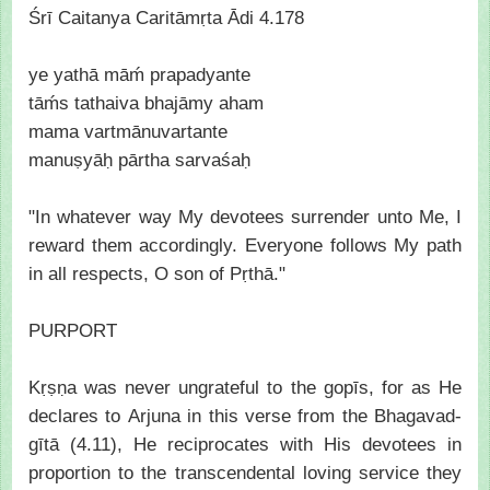
Śrī Caitanya Caritāmṛta Ādi 4.178
ye yathā māḿ prapadyante
tāḿs tathaiva bhajāmy aham
mama vartmānuvartante
manuṣyāḥ pārtha sarvaśaḥ
"In whatever way My devotees surrender unto Me, I
reward them accordingly. Everyone follows My path
in all respects, O son of Pṛthā."
PURPORT
Kṛṣṇa was never ungrateful to the gopīs, for as He
declares to Arjuna in this verse from the Bhagavad-
gītā (4.11), He reciprocates with His devotees in
proportion to the transcendental loving service they