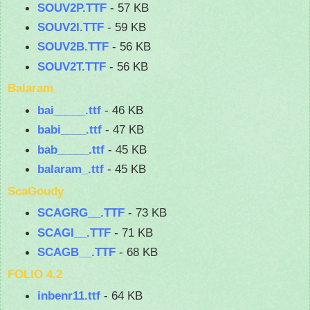
SOUV2P.TTF
- 57 KB
SOUV2I.TTF
- 59 KB
SOUV2B.TTF
- 56 KB
SOUV2T.TTF
- 56 KB
Balaram
bai_____.ttf
- 46 KB
babi____.ttf
- 47 KB
bab_____.ttf
- 45 KB
balaram_.ttf
- 45 KB
ScaGoudy
SCAGRG__.TTF
- 73 KB
SCAGI__.TTF
- 71 KB
SCAGB__.TTF
- 68 KB
FOLIO 4.2
inbenr11.ttf
- 64 KB