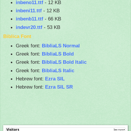
inbeno11.ttf
- 12 KB
inbeni11.ttf
- 12 KB
inbenb11.ttf
- 66 KB
indevr20.ttf
- 53 KB
Biblica Font
Greek font:
BibliaLS Normal
Greek font:
BibliaLS Bold
Greek font:
BibliaLS Bold Italic
Greek font:
BibliaLS Italic
Hebrew font:
Ezra SIL
Hebrew font:
Ezra SIL SR