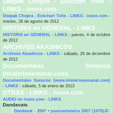
Deepak Chopra - Eckchart Tolle -
LINKS - ivoox.com
Deepak Chopra - Eckchart Tolle - LINKS - ivoox.com
-
martes, 28 de agosto de 2012
HISTORIA en GENERAL - LINKS
HISTORIA en GENERAL - LINKS
- jueves, 4 de octubre
de 2012
ARCHIVOS AKASHICOS
Archivos Akashicos - LINKS
- sábado, 29 de diciembre
de 2012
Documentales Sonoros
(misteriosemanal.com)
Documentales Sonoros (www.misteriosemanal.com)
- LINKS
- sábado, 5 de enero de 2013
OTRAS - LINKS - ivoox.com
AUDIO en ivoox.com - LINKS
Dandavats
Dandavat - 2007
•
juancastaneira 2007 (1470)JC