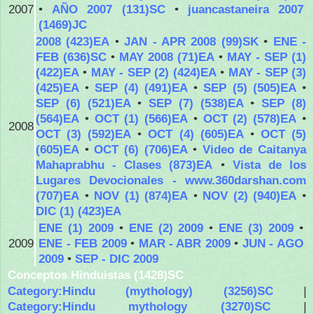
2007
•
AÑO 2007 (131)SC
•
juancastaneira 2007
(1469)JC
2008 (423)EA
•
JAN - APR 2008 (99)SK
•
ENE -
FEB (636)SC
•
MAY 2008 (71)EA
•
MAY - SEP (1)
(422)EA
•
MAY - SEP (2) (424)EA
•
MAY - SEP (3)
(425)EA
•
SEP (4) (491)EA
•
SEP (5) (505)EA
•
SEP (6) (521)EA
•
SEP (7) (538)EA
•
SEP (8)
(564)EA
•
OCT (1) (566)EA
•
OCT (2) (578)EA
•
2008
OCT (3) (592)EA
•
OCT (4) (605)EA
•
OCT (5)
(605)EA
•
OCT (6) (706)EA
•
Video de Caitanya
Mahaprabhu - Clases (873)EA
•
Vista de los
Lugares Devocionales - www.360darshan.com
(707)EA
•
NOV (1) (874)EA
•
NOV (2) (940)EA
•
DIC (1) (423)EA
ENE (1) 2009
•
ENE (2) 2009
•
ENE (3) 2009
•
2009
ENE - FEB 2009
•
MAR - ABR 2009
•
JUN - AGO
2009
•
SEP - DIC 2009
Conceptos Hinduistas (1428)SC
Category:Hindu (mythology) (3256)SC
|
Category:Hindu mythology (3270)SC
|