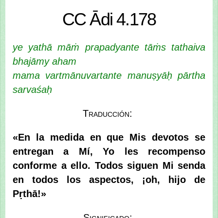
CC Ādi 4.178
ye yathā māṁ prapadyante tāṁs tathaiva
bhajāmy aham
mama vartmānuvartante manuṣyāḥ pārtha
sarvaśaḥ
Traducción:
«En la medida en que Mis devotos se
entregan a Mí, Yo les recompenso
conforme a ello. Todos siguen Mi senda
en todos los aspectos, ¡oh, hijo de
Pṛthā!»
Significado: