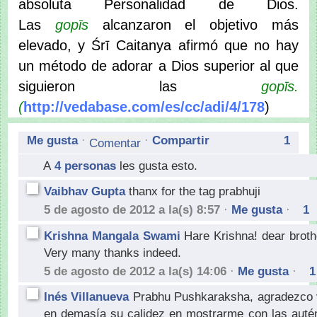
absoluta Personalidad de Dios.
Las
gopīs
alcanzaron el objetivo más
elevado, y Śrī Caitanya afirmó que no hay
un método de adorar a Dios superior al que
siguieron las
gopīs.
(
http://vedabase.com/es/cc/adi/4/178
)
Me gusta
·
·
Compartir
1
A
4 personas
les gusta esto.
Vaibhav Gupta
thanx for the tag prabhuji
5 de agosto de 2012 a la(s) 8:57
·
Me gusta
·
1
Krishna Mangala Swami
Hare Krishna! dear brot
Very many thanks indeed.
5 de agosto de 2012 a la(s) 14:06
·
Me gusta
·
1
Inés Villanueva
Prabhu Pushkaraksha, agradezco 
en demasía su calidez en mostrarme con las auté