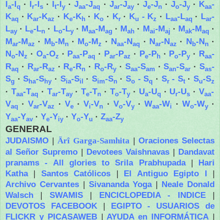
I
-I
·
I
-I
·
I
-I
·
J
-J
·
J
-J
·
J
-J
·
J
-J
·
K
-
a
q
r
s
t
y
aa
aq
ar
ay
e
n
o
y
aa
K
·
K
-K
·
K
-K
·
K
·
K
·
K
- K
·
L
-L
·
L
-
aq
ar
az
e
h
o
r
u
z
aa
aq
ar
L
·
L
-L
·
L
-L
·
M
-M
·
M
·
M
-M
·
M
-M
·
ay
e
n
o
y
aa
ag
ah
ai
aj
ak
aq
M
-M
·
M
-M
·
M
-M
·
N
-N
·
N
-N
·
N
-N
·
ar
az
b
n
o
z
aa
aq
ar
az
b
n
N
-N
·
O
-O
·
P
-P
·
P
-P
·
P
-P
·
P
-P
·
R
-
o
z
a
z
aa
aq
ar
az
e
h
o
y
aa
R
·
R
-R
·
R
-R
·
R
-R
·
S
-S
·
S
-S
·
S
-
aq
ar
az
e
n
o
y
aa
am
an
ar
as
S
·
S
-S
·
S
-S
·
S
-S
·
S
- S
·
S
- S
·
S
-S
g
ha
hy
ia
il
im
n
o
q
r
t
u
z
·
T
-T
·
T
-T
·
T
-T
·
T
-T
·
U
-U
·
U
-U
·
V
-
aa
aq
ar
ay
e
n
o
y
a
q
r
s
aa
V
·
V
-V
·
V
·
V
-V
·
V
-V
·
W
-W
·
W
-W
·
aq
ar
az
e
i
n
o
y
aa
i
o
y
Y
-Y
·
Y
-Y
·
Y
-Y
·
Z
-Z
aa
av
e
iy
o
u
aa
y
GENERAL
JUDAISMO
|
|
Oraciones Selectas
Ärî Garga-Samhita
al Señor Supremo
|
Devotees Vaishnavas
|
Dandavat
pranams - All glories to Srila Prabhupada
|
Hari
Katha
|
Santos Católicos
|
El Antiguo Egipto I
|
Archivo Cervantes
|
Sivananda Yoga
|
Neale Donald
Walsch
|
SWAMIS
|
ENCICLOPEDIA - INDICE
|
DEVOTOS FACEBOOK
|
EGIPTO - USUARIOS de
FLICKR y PICASAWEB
|
AYUDA en INFORMÁTICA
|