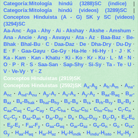
Categoría:Mitología hindú (3288)SC (indice)
|
Categoría:Mitología hindú (videos) (3289)SC
|
Conceptos Hinduista (A - G) SK y SC (videos)
(3294)SC
Aa-Anc
·
Aga - Ahy
·
Ai - Akshay
·
Akshe - Amshum
·
Ana - Ancie
·
Ang - Asvayu
·
Ata - Az
·
Baa-Baz
·
Be-
Bhak
·
Bhal-Bu
·
C
·
Daa-Daz
·
De
·
Dha-Dry
·
Du-Dy
·
E
·
F
·
Gaa-Gayu
·
Ge-Gy
·
Ha-He
·
Hi-Hy
·
I
·
J
·
K
·
Ka - Kam
·
Kan - Khatu
·
Ki - Ko
·
Kr - Ku
·
L
·
M
·
N
·
O
·
P
·
R
·
S
·
Saa-San
·
Sap-Shy
·
Si-Sy
·
Ta - Te
·
U
·
V
·
Ve-Vy
·
Y
·
Z
Conceptos Hinduistas (2919)SK
Conceptos Hinduistas (2592)SK
A
-A
·
A
-A
·
A
-
a
g
h
m
na
A
·
A
-A
·
A
-A
·
A
-A
·
A
-A
·
B
-B
·
B
-
nc
nd
nu
p
r
s
x
y
z
aa
aq
ar
B
·
B
-B
·
B
-B
·
B
-B
·
B
·
B
-B
·
B
-B
·
az
e
hak
hal
hy
o
u
ra
rh
ry
u
z
C
-C
·
C
-C
·
C
-C
·
C
-C
·
C
-C
·
C
-C
·
aa
aq
ar
ay
e
ha
he
hi
ho
hu
i
n
C
-C
·
D
-D
·
D
-D
·
D
·
D
-D
·
D
-D
·
E
-E
o
y
aa
an
ar
ay
e
ha
ny
o
y
a
o
·
E
-E
·
F
-F
·
G
-G
·
G
-G
·
G
-G
·
G
·
G
-
p
z
aa
y
aa
aq
ar
az
e
n
o
ra
G
·
H
-H
·
H
-H
·
H
-H
·
H
-H
·
H
-H
·
y
aa
aq
ar
az
e
indk
indu
isto
o
y