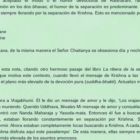
 aceptado el modo o el humor devocional de Radharani,
r
nión en los dos
bhavas
, el humor de la separación es predominante.
siempre llorando por la separación de Krishna. Esto es mencionado 
ane
ne
va, de la misma manera el Señor Chaitanya se obsesiona día y noche
 esta nota, citando otro hermoso pasaje del libro
La ribera de la s
e motiva este contexto, cuando llevó el mensaje de Krishna a las 
 el plano más elevado de la devoción pura (
suddha-bhakti
). Actualizo 
a a Vrajabhumi. El le dio un mensaje de amor y le dijo, ‘Los
vraja
n muriendo. Querido Uddhava, llévales Mi mensaje de amor y consuélal
ó con Nanda Maharaja y Yasoda-mata. Entonces él fue a busca
, estaban llorando constantemente en separación por Krishna. 
rmir. Ahora estaban completamente locas buscando a Krishna. A cada s
rishna disfruta aquí este pasatiempo’. De esta manera, ellas siempre
a más elevada de los asuntos amorosos.