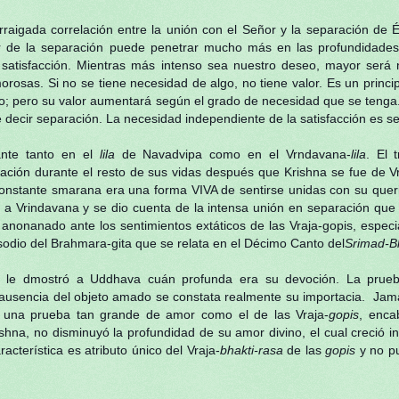
aigada correlación entre la unión con el Señor y la separa­ción de Él
or de la separación puede penetrar mucho más en las profundidades
satisfacción. Mientras más intenso sea nuestro deseo, mayor será n
morosas. Si no se tiene necesidad de algo, no tiene valor. Es un prin
io; pero su valor aumentará según el grado de necesidad que se tenga.
 decir separación. La necesidad independiente de la satisfacción es s
nte tanto en el
l
ila
de Navadvipa como en el Vrndavana-
li
l
a
. El 
ación durante el resto de sus vidas después que Krishna se fue de 
 constante smarana era una forma VIVA de sentirse unidas con su que
 Vrindavana y se dio cuenta de la intensa unión en separación que 
anonanado ante los sentimientos extáticos de las Vraja-gopis, espe
isodio del Brahmara-gita que se relata en el Décimo Canto del
Srimad-
is, le dmostró a Uddhava cuán profunda era su devoción. La prue
 ausencia del objeto amado se constata realmente su importacia. Ja
ni una prueba tan grande de amor como el de las Vraja-
gopis
, enca
shna, no disminuyó la profundidad de su amor divino, el cual creció 
terística es atributo único del Vraja-
bhakti-rasa
de las
gopis
y no pu