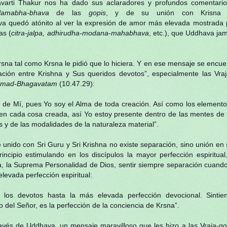
ravarti Thakur nos ha dado sus aclaradores y profundos comentari
alamabha-bhava
de las
gopis
, y de su unión con Krisna 
va quedó atónito al ver la expresión de amor más elevada mostrada 
as (
citra-jalpa, adhirudha-modana
-
mahabhava
, etc.), que Uddhava ja
sna tal como Krsna le pidió que lo hiciera. Y en ese mensaje se encue
ción entre Krishna y Sus queridos devotos”, especialmente las Vraj
imad-Bhagavatam
(10.47.29):
 Mí, pues Yo soy el Alma de toda creación. Así como los elementos
s en cada cosa creada, así Yo estoy presente dentro de las mentes de t
s y de las modalidades de la naturaleza material”.
nido con Sri Guru y Sri Krishna no existe separación, sino unión en 
incipio estimulando en los discípulos la mayor perfección espiritua
hna, la Suprema Personalidad de Dios, sentir siempre separación cuand
levada perfección espiritual:
a los devotos hasta la más elevada perfección devocional. Sinti
 del Señor, es la perfección de la conciencia de Krsna”.
vés de Uddhava, un mensaje maravilloso que les hizo a las Vraja-gopi