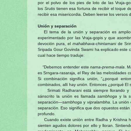
por el polvo de los pies de loto de las Vraja-
los
Srutis
tienen esa fortuna de recibir el toque 
recibir esa misericordia. Deben leerse los versos
Unión y separación
El tema de la unión y separación es amplio y
experimentado por las Vraja-gopis y que asomb
devoción pura, el
mahabhava-chintamani
de Srim
Sripada Gour Govinda Swami ha explicado este c
cual hace tiempo traduje:
“
Debemos entender este
nama-prema-mala
. M
es Srngara-rasaraja, el Rey de las melosidades 
Si combinación significa unión, “¿porqué ent
combinados, allí hay unión. Entonces ¿porqué El 
Srimati Radharani está siempre llorando y si
sánscrito la unión es llamada
sambhoga
y la s
separación—
sambhoga
y
vipralambha
. La unión
separación. Eso significa que dos opuestos están 
profundo.
Cuando existe unión entre Radha y Krishna hay 
sienten agudos dolores por ello y lloran. Sintien