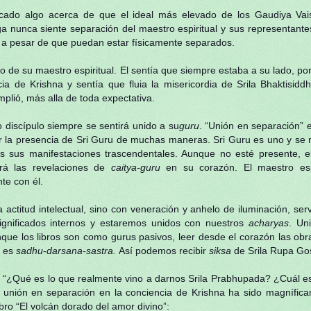
do algo acerca de que el ideal más elevado de los Gaudiya Vai
 nunca siente separación del maestro espiritual y sus representante
 a pesar de que puedan estar físicamente separados.
o de su maestro espiritual. El sentía que siempre estaba a su lado, p
a de Krishna y sentía que fluia la misericordia de Srila Bhaktisidd
plió, más alla de toda expectativa.
 discípulo siempre se sentirá unido a su
guru
. “Unión en separación” e
ir la presencia de Sri Guru de muchas maneras. Sri Guru es uno y se m
 sus manifestaciones trascendentales. Aunque no esté presente, el 
rá las revelaciones de
caitya-guru
en su corazón. El maestro espi
te con él.
actitud intelectual, sino con veneración y anhelo de iluminación, ser
ignificados internos y estaremos unidos con nuestros
acharyas
. Un
nque los libros son como gurus pasivos, leer desde el corazón las ob
, es
sadhu
-
darsana
-
sastra.
Así podemos recibir
siksa
de Srila Rupa Go
lo “¿Qué es lo que realmente vino a darnos Srila Prabhupada? ¿Cuál es
unión en separación en la conciencia de Krishna ha sido magnífica
bro “El volcán dorado del amor divino”: