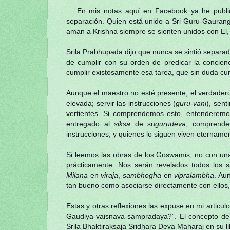
En mis notas aquí en Facebook ya he publica
separación. Quien está unido a Sri Guru-Gauranga
aman a Krishna siempre se sienten unidos con El,
Srila Prabhupada dijo que nunca se sintió separad
de cumplir con su orden de predicar la concienci
cumplir existosamente esa tarea, que sin duda cum
Aunque el maestro no esté presente, el verdadero
elevada; servir las instrucciones (
guru-vani
), sent
vertientes. Si comprendemos esto, entenderemos
entregado al
siksa
de su
gurudeva
, comprende
instrucciones, y quienes lo siguen viven eternamen
Si leemos las obras de los Goswamis, no con una 
prácticamente. Nos serán revelados todos los s
Milana
en
viraja
,
sambhogha
en
vipralambha
. Au
tan bueno como asociarse directamente con ellos
Estas y otras reflexiones las expuse en mi articu
Gaudiya-vaisnava-sampradaya?”. El concepto de 
Srila Bhaktiraksaja Sridhara Deva Maharaj en su li