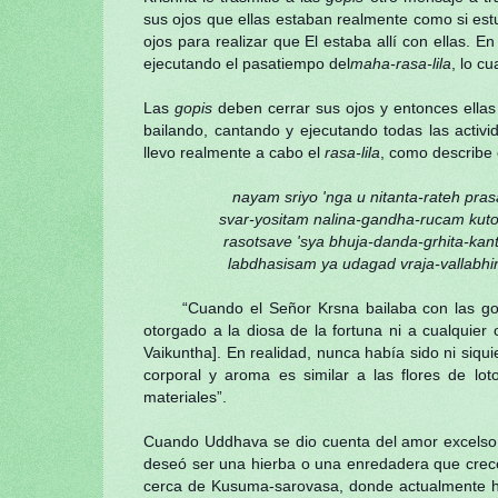
sus ojos que ellas estaban realmente como si est
ojos para realizar que El estaba allí con ellas. En 
ejecutando el pasatiempo del
maha-rasa-lila
, lo cu
Las
gopis
deben cerrar sus ojos y entonces ellas 
bailando, cantando y ejecutando todas las activ
llevo realmente a cabo el
rasa-lila
, como describe
nayam sriyo 'nga u nitanta-rateh pras
svar-yositam nalina-gandha-rucam kuto 
rasotsave 'sya bhuja-danda-grhita-kant
labdhasisam ya udagad vraja-vallabhi
“Cuando el Señor Krsna bailaba con las go
otorgado a la diosa de la fortuna ni a cualquier 
Vaikuntha]. En realidad, nunca había sido ni siqui
corporal y aroma es similar a las flores de l
materiales”.
Cuando Uddhava se dio cuenta del amor excelso d
deseó ser una hierba o una enredadera que crec
cerca de Kusuma-sarovasa, donde actualmente h