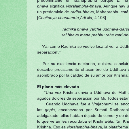
predominante en Mahaprabhu porque El ha
bhava
significa
vipralambha
-
bhava
. Aunque hay u
un predominio de
radha
-
bhava
, Mahaprabhu está 
[
C
haitanya-charitamrta
,
Adi
-lila,
4.108]:
radhika bhava yaiche uddhava-dars
sei bhava matta prabhu rahe ratri-dhi
‘Así como Radhika se vuelve loca al ver a Uddha
separación’.”
Por su excelencia nectarina, quisiera concluir
describe precisamente el asombro de Uddhava qu
asombrado por la calidad de su amor por Krishna,
El plano más elevado
“
Una vez Krishna envió a Uddhava de Mathur
agudos dolores de separación por Mi. Todos está
Cuando Uddhava fue a Vrajabhumi se encontr
las
gopis
, encabezadas por Srimati Radharani
adelgazado; ellas habían dejado de comer y de do
lo que veían les recordaba el Krishna-
lila
. ‘Sí, K
Krishna. Eso es
vipralambha-bhava
, la plataform