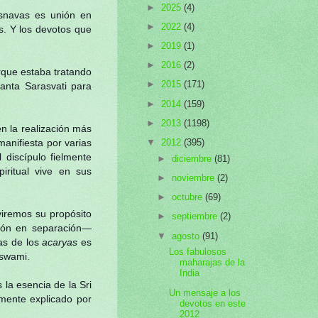
►
2025
(4)
snavas es unión en
►
2022
(4)
s. Y los devotos que
►
2019
(1)
►
2016
(2)
orque estaba tratando
►
2015
(171)
hanta Sarasvati para
►
2014
(159)
►
2013
(1198)
n la realización más
anifiesta por varias
▼
2012
(395)
discípulo fielmente
►
diciembre
(81)
ritual vive en sus
►
noviembre
(2)
►
octubre
(69)
viremos su propósito
►
septiembre
(2)
ión en separación—
▼
agosto
(91)
ras de los
acaryas
es
Los fabulosos
swami.
maharajas de la
India
 la esencia de la Sri
Un mensaje a los
mente explicado por
devotos en este
2012