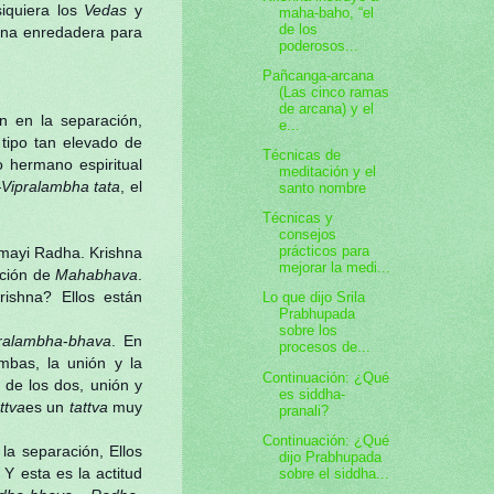
siquiera los
Vedas
y
maha-baho, “el
de los
 una enredadera para
poderosos...
Pañcanga-arcana
(Las cinco ramas
de arcana) y el
n en la separación,
e...
tipo tan elevado de
Técnicas de
o hermano espiritual
meditación y el
—Vipralambha tata
, el
santo nombre
Técnicas y
consejos
prácticos para
mayi Radha. Krishna
mejorar la medi...
cación de
Mahabhava
.
ishna? Ellos están
Lo que dijo Srila
Prabhupada
sobre los
pralambha
-
bhava
. En
procesos de...
mbas, la unión y la
Continuación: ¿Qué
 de los dos, unión y
es siddha-
ttva
es un
tattva
muy
pranali?
Continuación: ¿Qué
la separación, Ellos
dijo Prabhupada
 Y esta es la actitud
sobre el siddha...