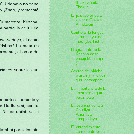
Bhaktivinoda
’. Uddhava no tiene
Thakur
ay
jñana
,
prema
está
El pasaporte para
viajar a Goloka-
u maestro, Krishna,
Vrindavan
partícula de lujuria
Controlar la lengua,
la mente y algo
ana-sadhya
, el canto
más (dos hist...
Krishna? La meta es
Biografía de Srila
armente, el amor de
Krishna dasa
babaji Maharaja
(1...
ciones sobre lo que
Acerca del siddha-
pranali y el siksa-
guru-parampara
La importancia de la
línea siksa-guru
parampara
os partes —amante y
La esencia de la Sri
por Radharani, son la
Gaudiya
No es unilateral ni
Vaisnava-
sampradaya
El entendimiento
eral ni parcialmente
correcto de Guru-