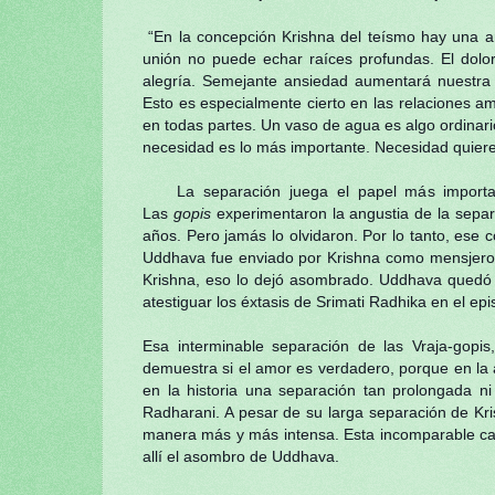
“En la concepción Krishna del teísmo hay una arr
unión no puede echar raíces profundas. El dol
alegría. Semejante ansiedad aumentará nuestra 
Esto es espe­cialmente cierto en las relaciones a
en todas partes. Un vaso de agua es algo ordinar
necesidad es lo más importante. Necesidad quiere
La separación juega el papel más importa
Las
gopis
experimentaron la angustia de la separ
años. Pero jamás lo olvidaron. Por lo tanto, ese
Uddhava fue enviado por Krishna como mensjero a
Krishna, eso lo dejó asombrado. Uddhava quedó 
atestiguar los éxtasis de Srimati Radhika en el ep
Esa interminable separación de las Vraja-gop
demuestra si el amor es verdadero, porque en la
en la historia una separación tan prolongada 
Radharani. A pesar de su larga separación de Kri
manera más y más intensa. Esta incomparable carac
allí el asombro de Uddhava.