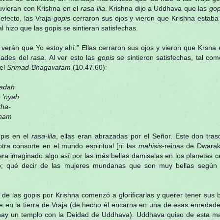
uvieran con Krishna en el
rasa-lila
. Krishna dijo a Uddhava que las
gop
efecto, las Vraja-
gopis
cerraron sus ojos y vieron que Krishna estaba 
al hizo que las gopis se sintieran satisfechas.
verán que Yo estoy ahí.” Ellas cerraron sus ojos y vieron que Krsna e
idades del
rasa
. Al ver esto las
gopis
se sintieron satisfechas, tal co
 el
Srimad-Bhagavatam
(10.47.60):
adah
'nyah
ha-
nam
pis en el
rasa-lila
, ellas eran abrazadas por el Señor. Este don tra
otra consorte en el mundo espiritual [ni las
mahisis
-reinas de Dwarak
era imaginado algo así por las más bellas damiselas en los planetas cel
oto; qué decir de las mujeres mundanas que son muy bellas según 
e las gopis por Krishna comenzó a glorificarlas y querer tener sus 
e en la tierra de Vraja (de hecho él encarna en una de esas enreda
ay un templo con la Deidad de Uddhava). Uddhava quiso de esta m