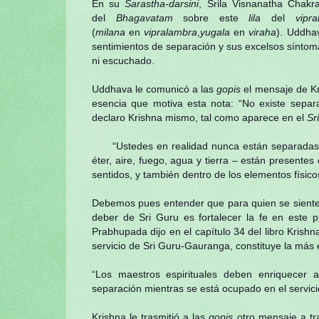
En su
Sarastha-darsini
, Srila Visnanatha Chak
del
Bhagavatam
sobre este
lila
del
vipr
(
milana
en
vipralambra
,
yugala
en
viraha
). Uddha
sentimientos de separación y sus excelsos síntom
ni escuchado.
Uddhava le comunicó a las
gopis
el mensaje de Kr
esencia que motiva esta nota: “No existe separa
declaro Krishna mismo, tal como aparece en el
Sr
“Ustedes en realidad nunca están separadas de
éter, aire, fuego, agua y tierra – están presente
sentidos, y también dentro de los elementos físico
Debemos pues entender que para quien se siente u
deber de Sri Guru es fortalecer la fe en este pr
Prabhupada dijo en el capítulo 34 del libro Kris
servicio de Sri Guru-Gauranga, constituye la más e
“Los maestros espirituales deben enriquecer 
separación mientras se está ocupado en el servicio
Krishna le trasmitió a las
gopis
otro mensaje a tra