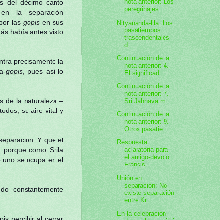
nota anterior: Los
os del décimo canto
peregrinajes...
en la separación
por las
gopis
en sus
Nityananda-lila: Los
pasatiempos
más había antes visto
trascendentales
d...
Continuación de la
ntra precisamente la
nota anterior: 4.
a-
gopis
, pues asi lo
El significad...
Continuación de la
nota anterior: 7.
 de la naturaleza –
Sri Jahnava m...
odos, su aire vital y
Continuación de la
nota anterior: 9.
Otros pasatie...
separación. Y que el
Respuesta
l, porque como Srila
aclaratoria para
el amigo-devoto
o uno se ocupa en el
Francis...
Unión en
separación: No
endo constantemente
existe separación
entre Kr...
En la celebración
s percibir al cerrar