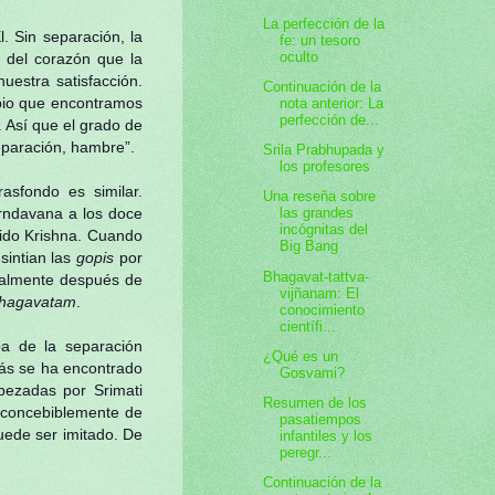
La perfección de la
. Sin separación, la
fe: un tesoro
oculto
 del corazón que la
uestra satisfacción.
Continuación de la
cipio que encontramos
nota anterior: La
perfección de...
 Así que el grado de
eparación, hambre”.
Srila Prabhupada y
los profesores
trasfondo es similar.
Una reseña sobre
Vrndavana a los doce
las grandes
incógnitas del
rido Krishna. Cuando
Big Bang
sintian las
gopis
por
Bhagavat-tattva-
cialmente después de
vijñanam: El
Bhagavatam
.
conocimiento
científi...
ba de la separación
¿Qué es un
más se ha encontrado
Gosvami?
bezadas por Srimati
Resumen de los
inconcebiblemente de
pasatiempos
ede ser imitado. De
infantiles y los
peregr...
Continuación de la