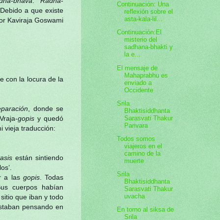
adha
-
bhava
.
Radha
-
Continuación: Una
 Debido a que existe
reflexión sobre el
asta-kala-lil...
por Kaviraja Goswami
Continuación:El
misterio del
sadhana-bhakti y
la e...
El mensaje de
Mahaprabhu es
 con la locura de la
enviado a
Occidente
Srila
eparación
, donde se
Bhaktisiddhanta
Sarasvati Thakur
Vraja-
gopis
y quedó
Parivara
mi vieja traducción:
Todos somos
viajeros en el
camino de la
vasis
están sintiendo
muerte
os’.
Srila
r a las
gopis
. Todas
Bhaktisiddhanta
Sus cuerpos habían
Sarasvati Thakur
uvacha
itio que iban y todo
 estaban pensando en
En torno al siksa de
Srila