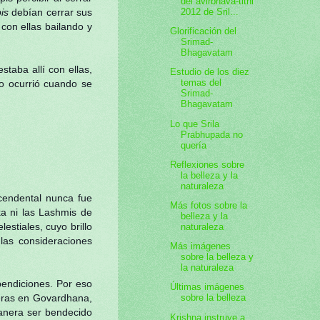
del avirbhava-tithi
2012 de Sril...
is
debían cerrar sus
con ellas bailando y
Glorificación del
Srimad-
Bhagavatam
staba allí con ellas,
Estudio de los diez
temas del
mo ocurrió cuando se
Srimad-
Bhagavatam
Lo que Srila
Prabhupada no
quería
Reflexiones sobre
la belleza y la
naturaleza
scendental nunca fue
Más fotos sobre la
a ni las Lashmis de
belleza y la
estiales, cuyo brillo
naturaleza
las consideraciones
Más imágenes
sobre la belleza y
la naturaleza
bendiciones. Por eso
Últimas imágenes
deras en Govardhana,
sobre la belleza
anera ser bendecido
Krishna instruye a