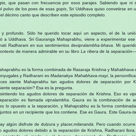
gopis, que pasan con frecuencia por esos parajes. Sabiendo que ni 
del polvo de los poes de esas
gopis
, Sri Uddhava quiso convetirse en
 del décimo canto que describen este episodio completo.
 profundo. Sólo he querido tocar aquí un aspecto, el de la unió
ró a Uddhava. Sri Gauranga Mahaprabhu, viene a experimentar ese 
ati Radharani en sus sentimientos de
vipralambha-bhava
. Mi querid
ontexto de manera admirable en su libro
La ribera de la separación
ahaprabhu es la forma combinada de Rasaraja Krishna y Mahabhava-
conyugales y Radharani es
Madanakya Mahabhava-mayi
, la personifi
onces siente Mahaprabhu tan agudos dolores de separación por Kr
siente separación? Esa es la pregunta.
ntiendo los agudos dolores de separación de Krishna. Eso es
vi
eparación es llamada
vipralambha
. Gaura es la combinación de a
 es lo opuesto a la separación, y Mahaprabhu es la forma combinada
juntos en un recipiente que los contiene. Ese es Gaura. Este Gaura-
ta
algún disfrute de dulzura y placer,
milananda
. Pero cuando ocurre 
do agudos dolores debido a la separación de Krishna, Radharani llora.