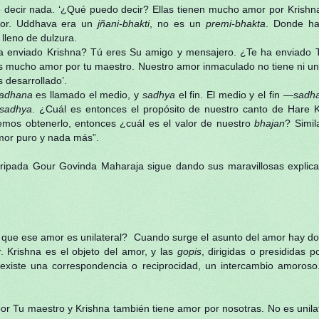
ecir nada. ‘¿Qué puedo decir? Ellas tienen mucho amor por Krishna
mor. Uddhava era un
jñani-bhakti
, no es un
premi-bhakta
. Donde h
lleno de dulzura.
a enviado Krishna? Tú eres Su amigo y mensajero. ¿Te ha enviado T
mucho amor por tu maestro. Nuestro amor inmaculado no tiene ni una 
 desarrollado’.
adhana
es llamado el medio, y
sadhya
el fin. El medio y el fin —
sadh
sadhya
. ¿Cuál es entonces el propósito de nuestro canto de Hare 
odemos obtenerlo, entonces ¿cuál es el valor de nuestro
bhajan
? Simil
mor puro y nada más”.
pada Gour Govinda Maharaja sigue dando sus maravillosas explica
que ese amor es unilateral? Cuando surge el asunto del amor hay d
 Krishna es el objeto del amor, y las
gopis
, dirigidas o presididas 
xiste una correspondencia o reciprocidad, un intercambio amoroso. 
or Tu maestro y Krishna también tiene amor por nosotras. No es unilat