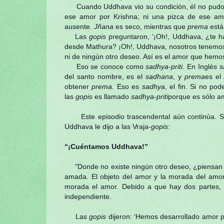
Cuando Uddhava vio su condición, él no pudo d
ese amor por Krishna; ni una pizca de ese a
ausente.
Jñana
es seco, mientras que
prema
está 
Las
gopis
preguntaron, ‘¡Oh!, Uddhava, ¿te h
desde Mathura? ¡Oh!, Uddhava, nosotros tenemos 
ni de ningún otro deseo. Así es el amor que hemos
Eso se conoce como
sadhya-priti
. En Inglés
s
del santo nombre, es el
sadhana
, y
prema
es el
obtener
prema
. Eso es
sadhya
, el fin. Si no p
las
gopis
es llamado
sadhya
-
priti
porque es sólo a
Este episodio trascendental aún continúa. Sri
Uddhava le dijo a las Vraja-
gopis
:
“¡Cuéntamos Uddhava!”
"Donde no existe ningún otro deseo, ¿piensan 
amada. El objeto del amor y la morada del amor.
morada el amor. Debido a que hay dos partes, e
independiente.
Las
gopis
dijeron: ‘Hemos desarrollado amor p