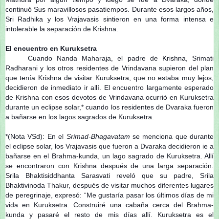
continuó Sus maravillosos pasatiempos. Durante esos largos años,
Sri Radhika y los Vrajavasis sintieron en una forma intensa e
intolerable la separación de Krishna.
El encuentro en Kuruksetra
Cuando Nanda Maharaja, el padre de Krishna, Srimati
Radharani y los otros residentes de Vrindavana supieron del plan
que tenía Krishna de visitar Kuruksetra, que no estaba muy lejos,
decidieron de inmediato ir allí. El encuentro largamente esperado
de Krishna con esos devotos de Vrindavana ocurrió en Kuruksetra
durante un eclipse solar,* cuando los residentes de Dvaraka fueron
a bañarse en los lagos sagrados de Kuruksetra.
*
(Nota VSd)
: En el
Srimad-Bhagavatam
se menciona que durante
el eclipse solar, los Vrajavasis que fueron a Dvaraka decidieron ie a
bañarse en el Brahma-kunda, un lago sagrado de Kuruksetra. Allí
se encontraron con Krishna después de una larga separación.
Srila Bhaktisiddhanta Sarasvati reveló que su padre, Srila
Bhaktivinoda Thakur, después de visitar muchos diferentes lugares
de peregrinaje, expresó: “Me gustaría pasar los últimos días de mi
vida en Kuruksetra. Construiré una cabaña cerca del Brahma-
kunda y pasaré el resto de mis días allí. Kuruksetra es el