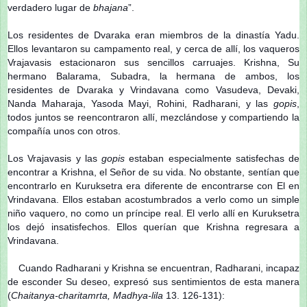
verdadero lugar de
bhajana
”.
Los residentes de Dvaraka eran miembros de la dinastía Yadu.
Ellos levantaron su campamento real, y cerca de allí, los vaqueros
Vrajavasis estacionaron sus sencillos carruajes. Krishna, Su
hermano Balarama, Subadra, la hermana de ambos, los
residentes de Dvaraka y Vrindavana como Vasudeva, Devaki,
Nanda Maharaja, Yasoda Mayi, Rohini, Radharani, y las
gopis
,
todos juntos se reencontraron allí, mezclándose y compartiendo la
compañía unos con otros.
Los Vrajavasis y las
gopis
estaban especialmente satisfechas de
encontrar a Krishna, el Señor de su vida. No obstante, sentían que
encontrarlo en Kuruksetra era diferente de encontrarse con El en
Vrindavana. Ellos estaban acostumbrados a verlo como un simple
niño vaquero, no como un príncipe real. El verlo allí en Kuruksetra
los dejó insatisfechos. Ellos querían que Krishna regresara a
Vrindavana.
Cuando Radharani y Krishna se encuentran, Radharani, incapaz
de esconder Su deseo, expresó sus sentimientos de esta manera
(
Chaitanya-charitamrta, Madhya-lila
13. 126-131):