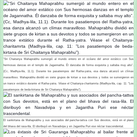
“Sri Chaitanya Mahaprabhu sumergió al mundo entero en el océano del amor extático con Sus
hermosas danzas en el templo de Jagannatha. Él danzaba de forma exquisita y saltaba muy alto”.
(Cc, Madhya-lila, 11.1). Durante los pasatiempos del Ratha-yatra, esa danza alcanzó un clímax
maravilloso. Mahaprabhu dividió en siete grupos de kirtan a sus devotos y todos se sumergieron en
un trance extático durante el Ratha-yatra. Véase el Chaitanya-charitamrta (Madhya-lila, cap. 11: "Los
pasatiempos de beda-kirtana de Sri Chaitanya Mahaprabhu").
El sankirtana de Mahaprabhu y sus asociados del pancha-tattva con Sus devotos, está en el plano
del bhava del rasa-lila. El disribuyó en Navadvipa y en Jagantha Puri ese néctar trascendental.