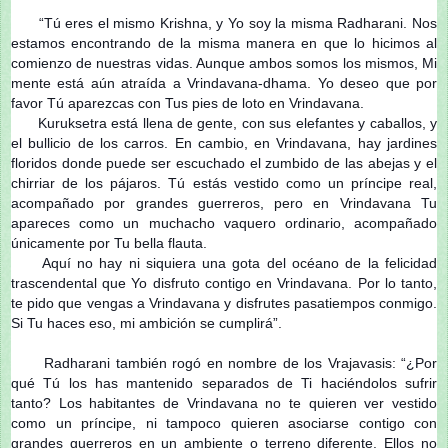
“Tú eres el mismo Krishna, y Yo soy la misma Radharani. Nos
estamos encontrando de la misma manera en que lo hicimos al
comienzo de nuestras vidas. Aunque ambos somos los mismos, Mi
mente está aún atraída a Vrindavana-dhama. Yo deseo que por
favor Tú aparezcas con Tus pies de loto en Vrindavana.
Kuruksetra está llena de gente, con sus elefantes y caballos, y
el bullicio de los carros. En cambio, en Vrindavana, hay jardines
floridos donde puede ser escuchado el zumbido de las abejas y el
chirriar de los pájaros. Tú estás vestido como un príncipe real,
acompañado por grandes guerreros, pero en Vrindavana Tu
apareces como un muchacho vaquero ordinario, acompañado
únicamente por Tu bella flauta.
Aquí no hay ni siquiera una gota del océano de la felicidad
trascendental que Yo disfruto contigo en Vrindavana. Por lo tanto,
te pido que vengas a Vrindavana y disfrutes pasatiempos conmigo.
Si Tu haces eso, mi ambición se cumplirá”.
Radharani también rogó en nombre de los Vrajavasis: “¿Por
qué Tú los has mantenido separados de Ti haciéndolos sufrir
tanto? Los habitantes de Vrindavana no te quieren ver vestido
como un príncipe, ni tampoco quieren asociarse contigo con
grandes guerreros en un ambiente o terreno diferente. Ellos no