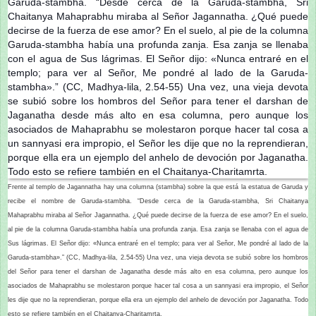
Frente al templo de Jagannatha hay una columna (stambha) sobre la que está la estatua de Garuda y
recibe el nombre de Garuda-stambha. “Desde cerca de la Garuda-stambha, Sri Chaitanya
Mahaprabhu miraba al Señor Jagannatha. ¿Qué puede decirse de la fuerza de ese amor? En el suelo,
al pie de la columna Garuda-stambha había una profunda zanja. Esa zanja se llenaba con el agua de
Sus lágrimas. El Señor dijo: «Nunca entraré en el templo; para ver al Señor, Me pondré al lado de la
Garuda-stambha».” (CC, Madhya-lila, 2.54-55) Una vez, una vieja devota se subió sobre los hombros
del Señor para tener el darshan de Jaganatha desde más alto en esa columna, pero aunque los
asociados de Mahaprabhu se molestaron porque hacer tal cosa a un sannyasi era impropio, el Señor
les dije que no la reprendieran, porque ella era un ejemplo del anhelo de devoción por Jaganatha. Todo
esto se refiere también en el Chaitanya-Charitamrta.