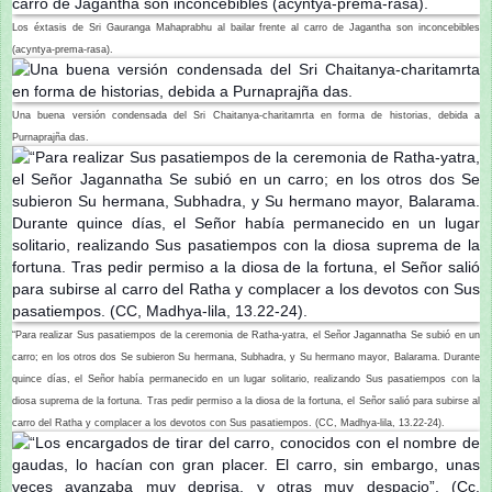
Los éxtasis de Sri Gauranga Mahaprabhu al bailar frente al carro de Jagantha son inconcebibles
(acyntya-prema-rasa).
Una buena versión condensada del Sri Chaitanya-charitamrta en forma de historias, debida a
Purnaprajña das.
“Para realizar Sus pasatiempos de la ceremonia de Ratha-yatra, el Señor Jagannatha Se subió en un
carro; en los otros dos Se subieron Su hermana, Subhadra, y Su hermano mayor, Balarama. Durante
quince días, el Señor había permanecido en un lugar solitario, realizando Sus pasatiempos con la
diosa suprema de la fortuna. Tras pedir permiso a la diosa de la fortuna, el Señor salió para subirse al
carro del Ratha y complacer a los devotos con Sus pasatiempos. (CC, Madhya-lila, 13.22-24).