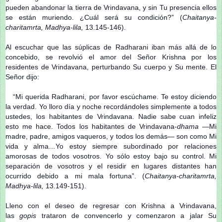
pueden abandonar la tierra de Vrindavana, y sin Tu presencia ellos
se están muriendo. ¿Cuál será su condición?” (
Chaitanya-
charitamrta, Madhya-lila,
13.145-146).
Al escuchar que las súplicas de Radharani iban más allá de lo
concebido, se revolvió el amor del Señor Krishna por los
residentes de Vrindavana, perturbando Su cuerpo y Su mente. El
Señor dijo:
“Mi querida Radharani, por favor escúchame. Te estoy diciendo
la verdad. Yo lloro día y noche recordándoles simplemente a todos
ustedes, los habitantes de Vrindavana. Nadie sabe cuan infeliz
esto me hace. Todos los habitantes de Vrindavana-
dhama
—Mi
madre, padre, amigos vaqueros, y todos los demás— son como Mi
vida y alma…Yo estoy siempre subordinado por relaciones
amorosas de todos vosotros. Yo sólo estoy bajo su control. Mi
separación de vosotros y el residir en lugares distantes han
ocurrido debido a mi mala fortuna”. (
Chaitanya-charitamrta,
Madhya-lila,
13.149-151).
Lleno con el deseo de regresar con Krishna a Vrindavana,
las
gopis
trataron de convencerlo y comenzaron a jalar Su