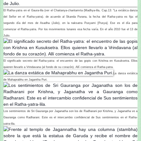
El Ratha-yatra en el Gaura-lila (ver el Chaitanya-charitamrta (Madhya-lila, Cap.13: "La extática danza
del Señor en el Ratha-yatra). de acuerdo al Skanda Purana, la fecha del Ratha-yatra es fija: el
segundo día del mes de Asadha (Julio), en la naksatra Pusyami [Pusya]. Ese es el día para
comenzar el Ratha-yatra. Por los movimientos lunares esa fecha varía. En el año 2010 fue el 13 de
Julio.
El significado secreto del Ratha-yatra: el encuentro de las gopis con Krishna en Kusuksetra. Ellos
quieren llevarlo a Vrindavana (al fondo de su corazón). Allí comienza el Ratha-yatra.
La danza extática
de Mahaprabhu en Jagantha Puri.
Los sentimientos de Sri Gauranga por Jaganatha son los de Radharani por Krishna, y Jaganatha ve a
Gauranga como Radharani. Este es el intercambio confidencial de Sus sentimientos en el Ratha-
yatra-lila.