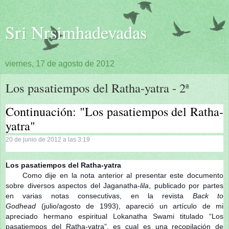
Sri Nrsimhadevadas
viernes, 17 de agosto de 2012
Los pasatiempos del Ratha-yatra - 2ª
Continuación: "Los pasatiempos del Ratha-
yatra"
20 de junio de 2012 a las 3:19
Los pasatiempos del Ratha-yatra
Como dije en la nota anterior al presentar este documento
sobre diversos aspectos del Jaganatha-
lila
, publicado por partes
en varias notas consecutivas, en la revista
Back to
Godhead
(julio/agosto de 1993), apareció un artículo de mi
apreciado hermano espiritual Lokanatha Swami titulado “Los
pasatiempos del Ratha-yatra”, es cual es una recopilación de