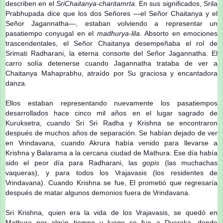
describen en el
Sri
Chaitanya-charitamrta
. En sus significados, Srila
Prabhupada dice que los dos Señores —el Señor Chaitanya y el
Señor Jagannatha—, estaban volviendo a representar un
pasatiempo conyugal en el
madhurya-lila
. Absorto en emociones
trascendentales, el Señor Chaitanya desempeñaba el rol de
Srimati Radharani, la eterna consorte del Señor Jagannatha. El
carro solía detenerse cuando Jagannatha trataba de ver a
Chaitanya Mahaprabhu, atraído por Su graciosa y encantadora
danza.
Ellos estaban representando nuevamente los pasatiempos
desarrollados hace cinco mil años en el lugar sagrado de
Kuruksetra, cuando Sri Sri Radha y Krishna se encontraron
después de muchos años de separación. Se habían dejado de ver
en Vrindavana, cuando Akrura había venido para llevarse a
Krishna y Balarama a la cercana ciudad de Mathura. Ese día había
sido el peor día para Radharani, las
gopis
(las muchachas
vaqueras), y para todos los Vrajavasis (los residentes de
Vrindavana). Cuando Krishna se fue, El prometió que regresaría
después de matar algunos demonios fuera de Vrindavana.
Sri Krishna, quien era la vida de los Vrajavasis, se quedó en
Mathura por algún tiempo y luego se fue a Dvaraka, donde