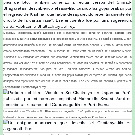
Maharaja Pataparudra quería asociarse con Mahaprabhu, pero como un sannyasi estricto este
rechazaba a quienes están apegados a la opulencia real y la vida sensorial, se negó a recibirlo. El rey,
asumiendo una posición humilde, se disfrazó como un vaisnava sencillo y entró al jardín donde
estaba descansando Mahaprabhu, en un receso del Ratha-yatra en un jardín del Gundicha Mandir.
"Cuando el rey Prataparudra cambió sus opulentas vestimentas reales por las sencillas ropas de un
devoto, una vez que tuvo el permiso y las bendiciones de todos los devotos, se acercó a Mahaprabhu
y masajeó delicadamente Sus pies de loto. También comenzó a recitar versos del Srimad-
Bhagavatam describiendo el rasa-lila, cuando las gopis oraban por el regreso de Krishna, que había
desaparecido repentinamente del círculo de la danza rasa". Ese encuentro fue por una sugerencia de
Sarvabhauma Bhattacharya al rey.
Portada del libro "Viendo a Sri Chaitanya en Jagantha Puri", publicado por mi hermano espiritual
Mahanidhi Swami. Aquí se describe un resumen del Gauranaga-lila en Puri-dhama.