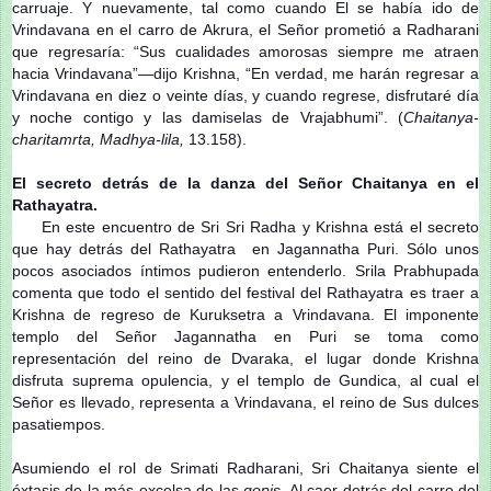
carruaje. Y nuevamente, tal como cuando El se había ido de
Vrindavana en el carro de Akrura, el Señor prometió a Radharani
que regresaría: “Sus cualidades amorosas siempre me atraen
hacia Vrindavana”—dijo Krishna, “En verdad, me harán regresar a
Vrindavana en diez o veinte días, y cuando regrese, disfrutaré día
y noche contigo y las damiselas de Vrajabhumi”. (
Chaitanya-
charitamrta, Madhya-lila,
13.158).
El secreto detrás de la danza del Señor Chaitanya en el
Rathayatra.
En este encuentro de Sri Sri Radha y Krishna está el secreto
que hay detrás del Rathayatra en Jagannatha Puri. Sólo unos
pocos asociados íntimos pudieron entenderlo. Srila Prabhupada
comenta que todo el sentido del festival del Rathayatra es traer a
Krishna de regreso de Kuruksetra a Vrindavana. El imponente
templo del Señor Jagannatha en Puri se toma como
representación del reino de Dvaraka, el lugar donde Krishna
disfruta suprema opulencia, y el templo de Gundica, al cual el
Señor es llevado, representa a Vrindavana, el reino de Sus dulces
pasatiempos.
Asumiendo el rol de Srimati Radharani, Sri Chaitanya siente el
éxtasis de la más excelsa de las
gopis
. Al caer detrás del carro del