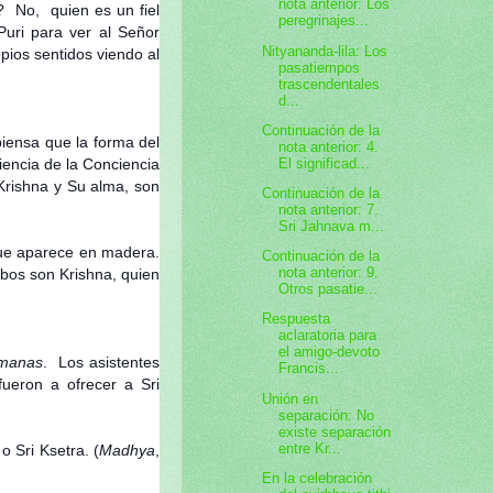
nota anterior: Los
? No, quien es un fiel
peregrinajes...
Puri para ver al Señor
Nityananda-lila: Los
pios sentidos viendo al
pasatiempos
trascendentales
d...
Continuación de la
piensa que la forma del
nota anterior: 4.
El significad...
iencia de la Conciencia
 Krishna y Su alma, son
Continuación de la
nota anterior: 7.
Sri Jahnava m...
que aparece en madera.
Continuación de la
nota anterior: 9.
bos son Krishna, quien
Otros pasatie...
Respuesta
aclaratoria para
el amigo-devoto
manas
. Los asistentes
Francis...
fueron a ofrecer a Sri
Unión en
separación: No
existe separación
entre Kr...
 Sri Ksetra. (
Madhya
,
En la celebración