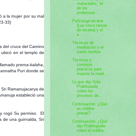
maha-baho, “el
de los
poderosos...
ó a la mujer por su mal
Pañcanga-arcana
23-33)
(Las cinco ramas
de arcana) y el
e...
Técnicas de
ia del cruce del Camino
meditación y el
santo nombre
 ubicó en el templo de
Técnicas y
 llamado
prema-kalaha
,
consejos
prácticos para
gannatha Puri donde se
mejorar la medi...
Lo que dijo Srila
Prabhupada
 a Sri Ramanujacarya de
sobre los
Ramanuja estableció una
procesos de...
Continuación: ¿Qué
es siddha-
pranali?
 y rogó Su permiso. El
 de una guirnalda, Sri
Continuación: ¿Qué
dijo Prabhupada
sobre el siddha...