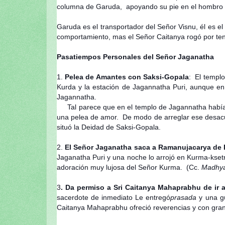
columna de Garuda, apoyando su pie en el hombro 
Garuda es el transportador del Señor Visnu, él es e
comportamiento, mas el Señor Caitanya rogó por ten
Pasatiempos Personales del Señor Jaganatha
1.
Pelea de Amantes con Saksi-Gopala
: El templo
Kurda y la estación de Jagannatha Puri, aunque en
Jagannatha.
Tal parece que en el templo de Jagannatha había 
una pelea de amor. De modo de arreglar ese desacu
situó la Deidad de Saksi-Gopala.
2.
El Señor Jaganatha saca a Ramanujacarya de 
Jaganatha Puri y una noche lo arrojó en Kurma-ksetr
adoración muy lujosa del Señor Kurma. (Cc.
Madhy
3
. Da permiso a Sri Caitanya Mahaprabhu de ir a
sacerdote de inmediato Le entregó
prasada
y una gu
Caitanya Mahaprabhu ofreció reverencias y con gran jú