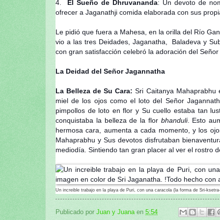
4.
El Sueño de Dhruvananda
: Un devoto de nom
ofrecer a Jaganathji comida elaborada con sus prop
Le pidió que fuera a Mahesa, en la orilla del Río G
vio a las tres Deidades, Jaganatha, Baladeva y Su
con gran satisfacción celebró la adoración del Seño
La Deidad del Señor Jagannatha
La Belleza de Su Cara:
Sri Caitanya Mahaprabhu es
miel de los ojos como el loto del Señor Jagannat
pimpollos de loto en flor y Su cuello estaba tan lu
conquistaba la belleza de la flor
bhanduli
. Esto aum
hermosa cara, aumenta a cada momento, y los ojos
Mahaprabhu y Sus devotos disfrutaban bienaventur
mediodía. Sintiendo tan gran placer al ver el rostro
Un increible trabajo en la playa de Puri, con una caracola (la forma de Sri-kset
Publicado por
Juan y Juana
en
5:54