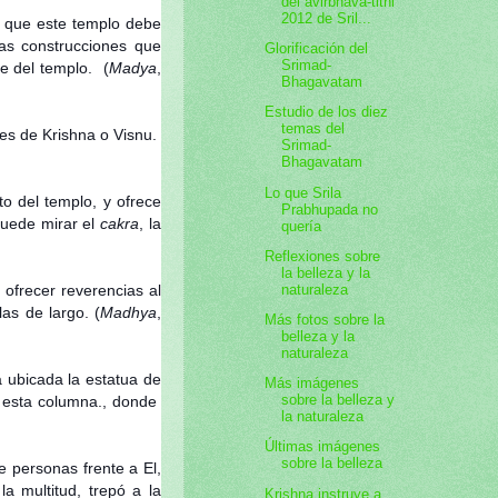
del avirbhava-tithi
2012 de Sril...
n que este templo debe
as construcciones que
Glorificación del
Srimad-
e del templo. (
Madya
,
Bhagavatam
Estudio de los diez
temas del
des de Krishna o Visnu.
Srimad-
Bhagavatam
Lo que Srila
to del templo, y ofrece
Prabhupada no
puede mirar el
cakra
, la
quería
Reflexiones sobre
la belleza y la
naturaleza
ofrecer reverencias al
as de largo. (
Madhya
,
Más fotos sobre la
belleza y la
naturaleza
 ubicada la estatua de
Más imágenes
sobre la belleza y
 esta columna., donde
la naturaleza
Últimas imágenes
sobre la belleza
 personas frente a El,
a multitud, trepó a la
Krishna instruye a