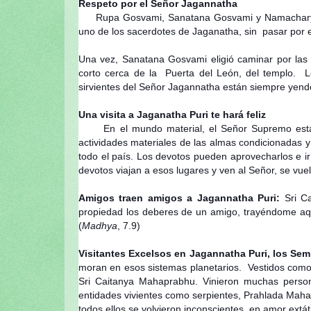
Respeto por el Señor Jagannatha
Rupa Gosvami, Sanatana Gosvami y Namacharya Ha
uno de los sacerdotes de Jaganatha, sin pasar por el
Una vez, Sanatana Gosvami eligió caminar por las 
corto cerca de la Puerta del León, del templo. L
sirvientes del Señor Jagannatha están siempre yendo
Una visita a Jaganatha Puri te hará feliz
En el mundo material, el Señor Supremo está sit
actividades materiales de las almas condicionadas y
todo el país. Los devotos pueden aprovecharlos e i
devotos viajan a esos lugares y ven al Señor, se vuelv
Amigos traen amigos a Jagannatha Puri:
Sri C
propiedad los deberes de un amigo, trayéndome aqu
(
Madhya
, 7.9)
Visitantes Excelsos en Jagannatha Puri, los Se
moran en esos sistemas planetarios. Vestidos como 
Sri Caitanya Mahaprabhu. Vinieron muchas person
entidades vivientes como serpientes, Prahlada Maha
todos ellos se volvieron inconscientes, en amor extát