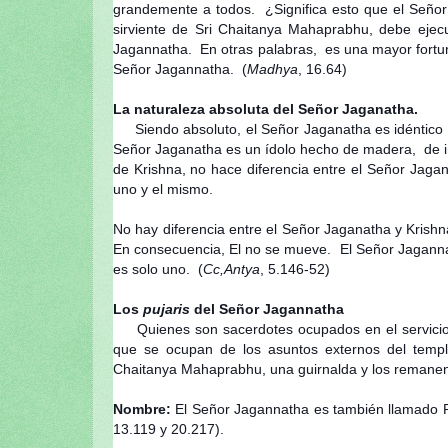
grandemente a todos. ¿Significa esto que el Seño
sirviente de Sri Chaitanya Mahaprabhu, debe ejecu
Jagannatha. En otras palabras, es una mayor fortuna
Señor Jagannatha. (
Madhya
, 16.64)
La naturaleza absoluta del Señor Jaganatha.
Siendo absoluto, el Señor Jaganatha es idéntic
Señor Jaganatha es un ídolo hecho de madera, de in
de Krishna, no hace diferencia entre el Señor Jagan
uno y el mismo.
No hay diferencia entre el Señor Jaganatha y Krish
En consecuencia, El no se mueve. El Señor Jaganna
es solo uno. (
Cc,Antya
, 5.146-52)
Los
pujaris
del Señor Jagannatha
Quienes son sacerdotes ocupados en el servicio
que se ocupan de los asuntos externos del tem
Chaitanya Mahaprabhu, una guirnalda y los remanen
Nombre:
El Señor Jagannatha es también llamado Pu
13.119 y 20.217).