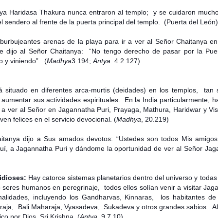
ridasa Thakura nunca entraron al templo; y se cuidaron mucho d
 sendero al frente de la puerta principal del templo. (Puerta del León
burbujeantes arenas de la playa para ir a ver al Señor Chaitanya e
e dijo al Señor Chaitanya: “No tengo derecho de pasar por la Puer
 y viniendo”. (
Madhya
3.194;
Antya
. 4.2.127)
uado en diferentes arca-murtis (deidades) en los templos, tan so
 aumentar sus actividades espirituales. En la India particularmente,
r a ver al Señor en Jagannatha Puri, Prayaga, Mathura, Haridwar y Vi
en felices en el servicio devocional. (
Madhya
, 20.219)
aitanya dijo a Sus amados devotos: “Ustedes son todos Mis amigos
í, a Jagannatha Puri y dándome la oportunidad de ver al Señor Jag
midioses:
Hay catorce sistemas planetarios dentro del universo y todas 
seres humanos en peregrinaje, todos ellos solían venir a visitar Jag
alidades, incluyendo los Gandharvas, Kinnaras, los habitantes de
raja, Bali Maharaja, Vyasadeva, Sukadeva y otros grandes sabios. Al 
ico por Dios, Sri Krishna (
Antya
, 9.7.10)