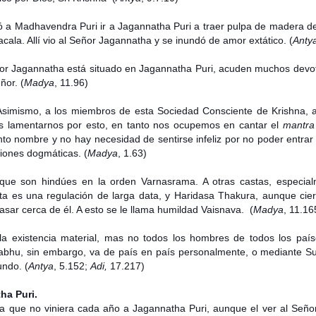
ó a Madhavendra Puri ir a Jagannatha Puri a traer pulpa de madera 
cala. Allí vio al Señor Jagannatha y se inundó de amor extático. (
Anty
ñor Jagannatha está situado en Jagannatha Puri, acuden muchos devot
ñor. (
Madya
, 11.96)
simismo, a los miembros de esta Sociedad Consciente de Krishna, a
s lamentarnos por esto, en tanto nos ocupemos en cantar el
mantra
o nombre y no hay necesidad de sentirse infeliz por no poder entrar
iones dogmáticas. (
Madya
, 1.63)
 que son hindúes en la orden Varnasrama. A otras castas, especia
Esta es una regulación de larga data, y Haridasa Thakura, aunque ci
pasar cerca de él. A esto se le llama humildad Vaisnava. (
Madya
, 11.16
 la existencia material, mas no todos los hombres de todos los paí
abhu, sin embargo, va de país en país personalmente, o mediante Su 
undo. (
Antya
, 5.152;
Adi,
17.217)
ha Puri.
que no viniera cada año a Jagannatha Puri, aunque el ver al Señor