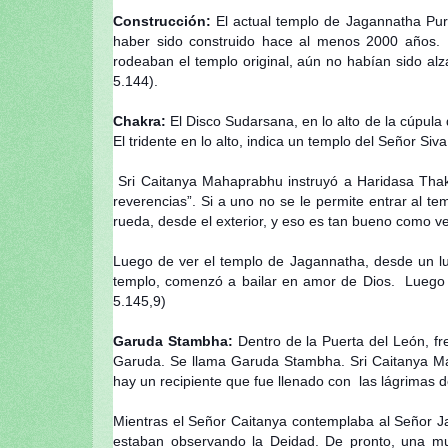
Construcción:
El actual templo de Jagannatha Pur
haber sido construido hace al menos 2000 años.
rodeaban el templo original, aún no habían sido al
5.144).
Chakra:
El Disco Sudarsana, en lo alto de la cúpula
El tridente en lo alto, indica un templo del Señor Siva
Sri Caitanya Mahaprabhu instruyó a Haridasa Tha
reverencias”. Si a uno no se le permite entrar al t
rueda, desde el exterior, y eso es tan bueno como ve
Luego de ver el templo de Jagannatha, desde un lug
templo, comenzó a bailar en amor de Dios. Luego E
5.145,9)
Garuda Stambha:
Dentro de la Puerta del León, fr
Garuda. Se llama Garuda Stambha. Sri Caitanya Ma
hay un recipiente que fue llenado con las lágrimas d
Mientras el Señor Caitanya contemplaba al Señor J
estaban observando la Deidad. De pronto, una muje