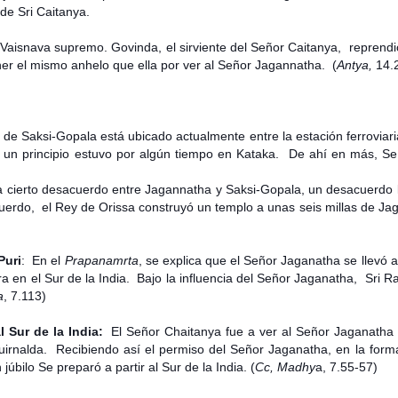
de Sri Caitanya.
l Vaisnava supremo. Govinda, el sirviente del Señor Caitanya, reprendi
er el mismo anhelo que ella por ver al Señor Jagannatha. (
Antya,
14.
 de Saksi-Gopala está ubicado actualmente entre la estación ferroviar
 un principio estuvo por algún tiempo en Kataka. De ahí en más, Se
cierto desacuerdo entre Jagannatha y Saksi-Gopala, un desacuerdo
erdo, el Rey de Orissa construyó un templo a unas seis millas de Ja
Puri
: En el
Prapanamrta
, se explica que el Señor Jaganatha se llevó
a en el Sur de la India. Bajo la influencia del Señor Jaganatha, Sri 
a
, 7.113)
l Sur de la India:
El Señor Chaitanya fue a ver al Señor Jaganatha
irnalda. Recibiendo así el permiso del Señor Jaganatha, en la forma
bilo Se preparó a partir al Sur de la India. (
Cc, Madhy
a, 7.55-57)