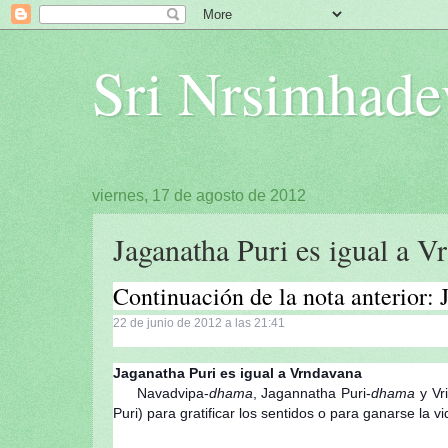
Sri Nrsimhade
viernes, 17 de agosto de 2012
Jaganatha Puri es igual a V
Continuación de la nota anterior: 
22 de junio de 2012 a las 21:41
Jaganatha Puri es igual a Vrndavana
Navadvipa-
dhama
, Jagannatha Puri-
dhama
y Vr
Puri) para gratificar los sentidos o para ganarse la