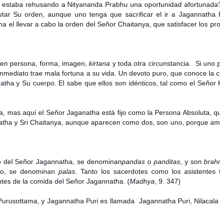
r estaba rehusando a Nityananda Prabhu una oportunidad afortunada
tar Su orden, aunque uno tenga que sacrificar el ir a Jagannatha 
 el llevar a cabo la orden del Señor Chaitanya, que satisfacer los pro
o en persona, forma, imagen,
kirtana
y toda otra circunstancia. Si uno 
mediato trae mala fortuna a su vida. Un devoto puro, que conoce la c
atha y Su cuerpo. El sabe que ellos son idénticos, tal como el Señor
na, mas aquí el Señor Jaganatha está fijo como la Persona Absoluta, 
tha y Sri Chaitanya, aunque aparecen como dos, son uno, porque am
 del Señor Jagannatha, se denominan
pandas
o
panditas
, y son
brah
plo, se denominan
palas
. Tanto los sacerdotes como los asistentes 
tes de la comida del Señor Jagannatha. (
Madhya
, 9. 347)
rusottama, y Jagannatha Puri es llamada Jagannatha Puri, Nilacala o