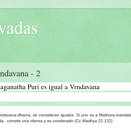
vadas
rndavana - 2
Jaganatha Puri es igual a Vrndavana
indavana-
dhama
, se consideran iguales. Si uno va a Mathura-
mandal
 vida, comete una ofensa y es condenado (Cc.
Madhya
22.132)