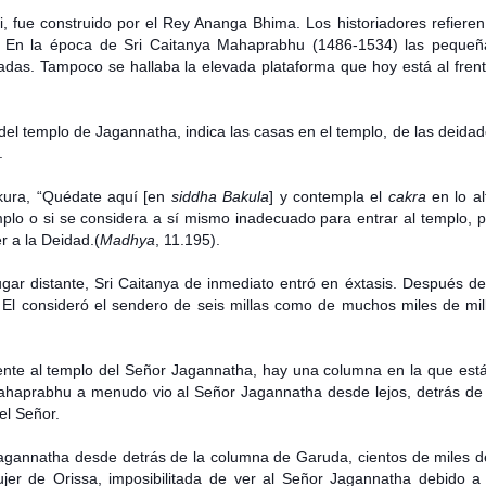
i, fue construido por el Rey Ananga Bhima. Los historiadores refiere
 En la época de Sri Caitanya Mahaprabhu (1486-1534) las pequeñ
zadas. Tampoco se hallaba la elevada plataforma que hoy está al frent
 del templo de Jagannatha, indica las casas en el templo, de las deida
.
kura, “Quédate aquí [en
siddha
Bakula
] y contempla el
cakra
en lo al
emplo o si se considera a sí mismo inadecuado para entrar al templo, 
r a la Deidad.(
Madhya
, 11.195).
ar distante, Sri Caitanya de inmediato entró en éxtasis. Después de 
l consideró el sendero de seis millas como de muchos miles de mill
ente al templo del Señor Jagannatha, hay una columna en la que está
haprabhu a menudo vio al Señor Jagannatha desde lejos, detrás de
el Señor.
agannatha desde detrás de la columna de Garuda, cientos de miles de
r de Orissa, imposibilitada de ver al Señor Jagannatha debido a l