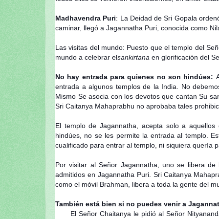
Madhavendra Puri
: La Deidad de Sri Gopala orden
caminar, llegó a Jagannatha Puri, conocida como Nila
Las visitas del mundo: Puesto que el templo del Se
mundo a celebrar el
sankirtana
en glorificación del Se
No hay entrada para quienes no son hindúes:
A
entrada a algunos templos de la India. No debemo
Mismo Se asocia con los devotos que cantan Su sant
Sri Caitanya Mahaprabhu no aprobaba tales prohibic
El templo de Jagannatha, acepta solo a aquellos
hindúes, no se les permite la entrada al templo. 
cualificado para entrar al templo, ni siquiera quería 
Por visitar al Señor Jagannatha, uno se libera de
admitidos en Jagannatha Puri. Sri Caitanya Mahapr
como el móvil Brahman, libera a toda la gente del m
También está bien si no puedes venir a Jagannat
El Señor Chaitanya le pidió al Señor Nityananda 