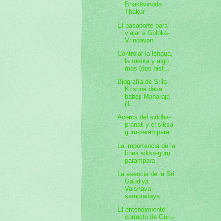
Bhaktivinoda
Thakur
El pasaporte para
viajar a Goloka-
Vrindavan
Controlar la lengua,
la mente y algo
más (dos hist...
Biografía de Srila
Krishna dasa
babaji Maharaja
(1...
Acerca del siddha-
pranali y el siksa-
guru-parampara
La importancia de la
línea siksa-guru
parampara
La esencia de la Sri
Gaudiya
Vaisnava-
sampradaya
El entendimiento
correcto de Guru-