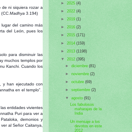
►
2025
(4)
e ni siquiera rozar a
►
2022
(4)
) (CC.
Madhya
3.194)
►
2019
(1)
n lugar del camino más
►
2016
(2)
ta del León, pues los
►
2015
(171)
►
2014
(159)
►
2013
(1198)
lo para disminuir las
▼
2012
(395)
 hay muchos templos por
►
diciembre
(81)
snu Kanchi. Cuando los
►
noviembre
(2)
►
octubre
(69)
, y han ejecutado con
annatha en el templo”.
►
septiembre
(2)
▼
agosto
(91)
Los fabulosos
las entidades vivientes
maharajas de la
annatha Puri para ver a
India
 Pataloka, demonios y
Un mensaje a los
ver al Señor Caitanya,
devotos en este
2012