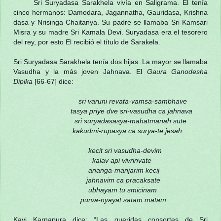
Sri Suryadasa Sarakhela vivía en Saligrama. El tenía
cinco hermanos: Damodara, Jagannatha, Gauridasa, Krishna
dasa y Nrisinga Chaitanya. Su padre se llamaba Sri Kamsari
Misra y su madre Sri Kamala Devi. Suryadasa era el tesorero
del rey, por esto El recibió el título de Sarakela.
Sri Suryadasa Sarakhela tenía dos hijas. La mayor se llamaba
Vasudha y la más joven Jahnava. El
Gaura Ganodesha
Dipika
[66-67] dice:
sri varuni revata-vamsa-sambhave
tasya priye dve sri-vasudha ca jahnava
sri suryadasasya-mahatmanah sute
kakudmi-rupasya ca surya-te jesah
kecit sri vasudha-devim
kalav api vivrinvate
ananga-manjarim kecij
jahnavim ca pracaksate
ubhayam tu smicinam
purva-nyayat satam matam
Kavi Karnapura dice: “Las queridas consortes de Sri