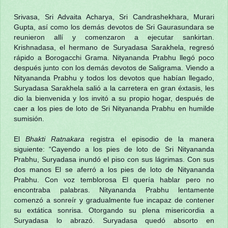
Srivasa, Sri Advaita Acharya, Sri Candrashekhara, Murari
Gupta, así como los demás devotos de Sri Gaurasundara se
reunieron allí y comenzaron a ejecutar sankirtan.
Krishnadasa, el hermano de Suryadasa Sarakhela, regresó
rápido a Borogacchi Grama. Nityananda Prabhu llegó poco
después junto con los demás devotos de Saligrama. Viendo a
Nityananda Prabhu y todos los devotos que habían llegado,
Suryadasa Sarakhela salió a la carretera en gran éxtasis, les
dio la bienvenida y los invitó a su propio hogar, después de
caer a los pies de loto de Sri Nityananda Prabhu en humilde
sumisión.
El
Bhakti Ratnakara
registra el episodio de la manera
siguiente: “Cayendo a los pies de loto de Sri Nityananda
Prabhu, Suryadasa inundó el piso con sus lágrimas. Con sus
dos manos El se aferró a los pies de loto de Nityananda
Prabhu. Con voz temblorosa El quería hablar pero no
encontraba palabras. Nityananda Prabhu lentamente
comenzó a sonreír y gradualmente fue incapaz de contener
su extática sonrisa. Otorgando su plena misericordia a
Suryadasa lo abrazó. Suryadasa quedó absorto en