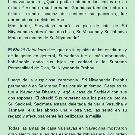
bienaventuranza. ¿Quién podía entender los límites de su
éxtasis? Viendo a su hermano, Gauridasa también entró en
éxtasis, siendo incapaz de contener su paciencia, fue
abrumado con deleite interno.
Más tarde, Suryadasa adoró los pies de loto de Sri
Nityananda y ofreció sus dos hijas, Sri Vasudha y Sri Jahnava
Mata a las manos de Sri Nityananda”.
El
Bhakti Ratnakara
dice, que en la opinión de las escrituras y
de la gente en general, Suryadasa fue el más afortunado,
habiéndole dado sus hijas en caridad a la Suprema
Personalidad de Dios, Sri Nityananda Prabhu.
Luego de la auspiciosa ceremonia, Sri Nityananda Prabhu
permaneció en Saligrama Pura por algún tiempo. Después se
fue a Navadvipa Dhama y llegó a casa de Sacidevi con sus
dos esposas. El ofreció Sus reverencias a los pies de loto de
Sri Sacidevi. Sacimata estaba deleitada de ver a Vasudha y
Jahnava; ella las abrazó una y otra vez, las sentó en su
regazo y afectuosamente les pellizcaba la mejilla.
Todas las amas de casa Vaisnavas en Navadvipa mostraron
gran afecto hacia las dos esposas de Nityananda. Por orden