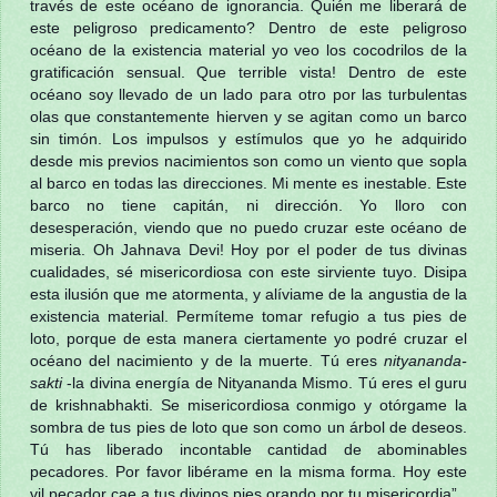
través de este océano de ignorancia. Quién me liberará de
este peligroso predicamento? Dentro de este peligroso
océano de la existencia material yo veo los cocodrilos de la
gratificación sensual. Que terrible vista! Dentro de este
océano soy llevado de un lado para otro por las turbulentas
olas que constantemente hierven y se agitan como un barco
sin timón. Los impulsos y estímulos que yo he adquirido
desde mis previos nacimientos son como un viento que sopla
al barco en todas las direcciones. Mi mente es inestable. Este
barco no tiene capitán, ni dirección. Yo lloro con
desesperación, viendo que no puedo cruzar este océano de
miseria. Oh Jahnava Devi! Hoy por el poder de tus divinas
cualidades, sé misericordiosa con este sirviente tuyo. Disipa
esta ilusión que me atormenta, y alíviame de la angustia de la
existencia material. Permíteme tomar refugio a tus pies de
loto, porque de esta manera ciertamente yo podré cruzar el
océano del nacimiento y de la muerte. Tú eres
nityananda-
sakti
-la divina energía de Nityananda Mismo. Tú eres el guru
de krishnabhakti. Se misericordiosa conmigo y otórgame la
sombra de tus pies de loto que son como un árbol de deseos.
Tú has liberado incontable cantidad de abominables
pecadores. Por favor libérame en la misma forma. Hoy este
vil pecador cae a tus divinos pies orando por tu misericordia”.