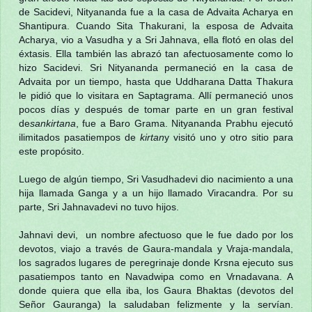
de Sacidevi, Nityananda fue a la casa de Advaita Acharya en
Shantipura. Cuando Sita Thakurani, la esposa de Advaita
Acharya, vio a Vasudha y a Sri Jahnava, ella flotó en olas del
éxtasis. Ella también las abrazó tan afectuosamente como lo
hizo Sacidevi. Sri Nityananda permaneció en la casa de
Advaita por un tiempo, hasta que Uddharana Datta Thakura
le pidió que lo visitara en Saptagrama. Allí permaneció unos
pocos días y después de tomar parte en un gran festival
de
sankirtana
, fue a Baro Grama. Nityananda Prabhu ejecutó
ilimitados pasatiempos de
kirtan
y visitó uno y otro sitio para
este propósito.
Luego de algún tiempo, Sri Vasudhadevi dio nacimiento a una
hija llamada Ganga y a un hijo llamado Viracandra. Por su
parte, Sri Jahnavadevi no tuvo hijos.
Jahnavi devi, un nombre afectuoso que le fue dado por los
devotos, viajo a través de Gaura-mandala y Vraja-mandala,
los sagrados lugares de peregrinaje donde Krsna ejecuto sus
pasatiempos tanto en Navadwipa como en Vrnadavana. A
donde quiera que ella iba, los Gaura Bhaktas (devotos del
Señor Gauranga) la saludaban felizmente y la servían.