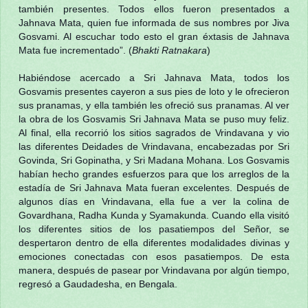
también presentes. Todos ellos fueron presentados a
Jahnava Mata, quien fue informada de sus nombres por Jiva
Gosvami. Al escuchar todo esto el gran éxtasis de Jahnava
Mata fue incrementado”. (
Bhakti Ratnakara
)
Habiéndose acercado a Sri Jahnava Mata, todos los
Gosvamis presentes cayeron a sus pies de loto y le ofrecieron
sus pranamas, y ella también les ofreció sus pranamas. Al ver
la obra de los Gosvamis Sri Jahnava Mata se puso muy feliz.
Al final, ella recorrió los sitios sagrados de Vrindavana y vio
las diferentes Deidades de Vrindavana, encabezadas por Sri
Govinda, Sri Gopinatha, y Sri Madana Mohana. Los Gosvamis
habían hecho grandes esfuerzos para que los arreglos de la
estadía de Sri Jahnava Mata fueran excelentes. Después de
algunos días en Vrindavana, ella fue a ver la colina de
Govardhana, Radha Kunda y Syamakunda. Cuando ella visitó
los diferentes sitios de los pasatiempos del Señor, se
despertaron dentro de ella diferentes modalidades divinas y
emociones conectadas con esos pasatiempos. De esta
manera, después de pasear por Vrindavana por algún tiempo,
regresó a Gaudadesha, en Bengala.