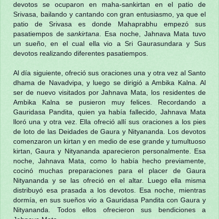
devotos se ocuparon en maha-sankirtan en el patio de
Srivasa, bailando y cantando con gran entusiasmo, ya que el
patio de Srivasa es donde Mahaprabhu empezó sus
pasatiempos de
sankirtana
. Esa noche, Jahnava Mata tuvo
un sueño, en el cual ella vio a Sri Gaurasundara y Sus
devotos realizando diferentes pasatiempos.
Al día siguiente, ofreció sus oraciones una y otra vez al Santo
dhama de Navadvipa, y luego se dirigió a Ambika Kalna. Al
ser de nuevo visitados por Jahnava Mata, los residentes de
Ambika Kalna se pusieron muy felices. Recordando a
Gauridasa Pandita, quien ya había fallecido, Jahnava Mata
lloró una y otra vez. Ella ofreció allí sus oraciones a los pies
de loto de las Deidades de Gaura y Nityananda. Los devotos
comenzaron un kirtan y en medio de ese grande y tumultuoso
kirtan, Gaura y Nityananda aparecieron personalmente. Esa
noche, Jahnava Mata, como lo había hecho previamente,
cocinó muchas preparaciones para el placer de Gaura
Nityananda y se las ofreció en el altar. Luego ella misma
distribuyó esa prasada a los devotos. Esa noche, mientras
dormía, en sus sueños vio a Gauridasa Pandita con Gaura y
Nityananda. Todos ellos ofrecieron sus bendiciones a