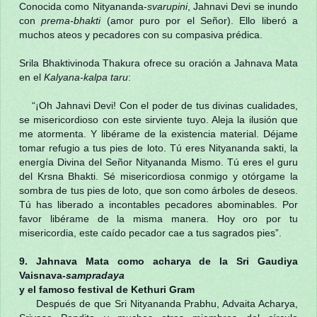
Conocida como Nityananda-
svarupini
, Jahnavi Devi se inundo
con
prema-bhakti
(amor puro por el Señor). Ello liberó a
muchos ateos y pecadores con su compasiva prédica.
Srila Bhaktivinoda Thakura ofrece su oración a Jahnava Mata
en el
Kalyana-kalpa taru
:
“¡Oh Jahnavi Devi! Con el poder de tus divinas cualidades,
se misericordioso con este sirviente tuyo. Aleja la ilusión que
me atormenta. Y libérame de la existencia material. Déjame
tomar refugio a tus pies de loto. Tú eres Nityananda sakti, la
energía Divina del Señor Nityananda Mismo. Tú eres el guru
del Krsna Bhakti. Sé misericordiosa conmigo y otórgame la
sombra de tus pies de loto, que son como árboles de deseos.
Tú has liberado a incontables pecadores abominables. Por
favor libérame de la misma manera. Hoy oro por tu
misericordia, este caído pecador cae a tus sagrados pies”.
9. Jahnava Mata como acharya de la Sri Gaudiya
Vaisnava-
sampradaya
y el famoso festival de Kethuri Gram
Después de que Sri Nityananda Prabhu, Advaita Acharya,