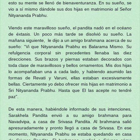
esto su mente se llenó de bienaventuranza. En su sueño, se
vio a sí mismo dándole sus dos hijas en matrimonio al Señor
Nityananda Prabhu.
Viendo este maravilloso sueño, el pandita nadó en el océano
de éxtasis. Un poco más tarde se disolvió su sueño. La
mañana siguiente, le dijo a un amigo brahmana acerca de su
sueño: “Vi que Nityananda Prabhu es Balarama Mismo. Su
refulgencia corporal sin precedentes llenaba las diez
direcciones. Sus brazos y piernas estaban decorados con
toda clase de maravillosos y bellos ornamentos. Mis dos hijas
lo acompañaban una a cada lado, y habiendo asumido las
formas de Revati y Varuni, ellas estaban excesivamente
bellas. Ciertamente yo debo ofrecer mis hijas en matrimonio a
Sri Nityananda Prabhu. Hasta que El las acepte no tendré
paz".
De esta manera, habiéndole informado de sus intenciones,
Sarakhela Pandita envió a su amigo brahmana para
Navadvipa, a casa de Srivasa Pandita. Al brahmana salió
apresuradamente y pronto llegó a casa de Srivasa. En ese
momento, Nityananda Prabhu se estaba quedando en casa