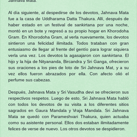
Jahnava Mata.
Al día siguiente, al despedirse de los devotos, Jahnava Mata
fue a la casa de Uddharama Datta Thakura. Allí, después de
haber estado en un festival de sankirtana por una noche,
montó en un bote y regresó a su propio hogar en Khorodoha
Gram. En Khorodoha Gram, al verla nuevamente, los devotos
sintieron una felicidad ilimitada. Todos trataban con gran
entusiasmo de llegar al frente del gentío para lograr siquiera
verla una vez. Los devotos la agasajaron con
sankirtana
. El
hijo y la hija de Nityananda, Bircandra y Sri Ganga, ofrecieron
sus oraciones a los pies de loto de Sri Jahnava Mat, y a su
vez ellos fueron abrazados por ella. Con afecto olió el
perfume sus cabezas.
Después, Jahnava Mata y Sri Vasudha devi se ofrecieron sus
respectivos respetos. Luego de esto, Sri Jahnava Mata habló
con todos los devotos de su visita a los diferentes sitios
sagrados en Gaura Mandala y Vraja Mandala. Sri Jahnava
Mata se quedó con Parameshvari Thakura, quien actuaba
como su asistente personal. Ellos dos estaban ilimitadamente
felices de verse de nuevo. Los otros devotos se despidieron.