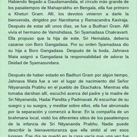
Habiendo llegado a Gaudamandala, el círculo más grande de
los pasatiempos de Mahaprabhu en Bengala, ella fue primero
a Kheturi Gram. Allí, los devotos vinieron a darle la
bienvenida, dirigidos por Narottama y Ramacandra Kaviraja.
Después de estar allí unos días, se fue a Budhari Gram. Allí
vivía el hermano de Vamshidasa, Sri Syamadasa Chakravarti.
Ella propuso que la hija de este, Sri Hemalata, debería
casarse con Boro Gangadasa. Por su orden Syamadasa dio
su hija a Boro Gangadasa. Después de la boda, Jahnava
Mata asignó a Gangadasa la responsabilidad de adorar la
Deidad de Syamasundara.
Después de haber estado en Badhuri Gram por algún tiempo,
Jahnava Mata fue a ver el lugar de nacimiento del Señor
Nityananda Prabhu en el pueblo de Ekachakra. Mientras ella
tomaba darshan allí, escuchó acerca del padre y la madre de
Sri Nityananda, Hadai Pandita y Padmavati. Al escuchar de su
suegro y su suegra, y meditar sobre ellos, ella fue abrumada
por la separación y comenzó a llorar. En la compañía de un
brahmana local, visitó los diferentes sitios de los pasatiempos
de la infancia de Sri Nityananda Prabhu. Nadie puede
describir la bienaventuranza que ella sintió al ver esos
lugares. Ese día se quedó en la casa vacía que una vez fue