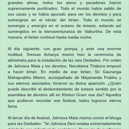
grandes almas, todos los ateos y pecadores fueron
supremamente purificados. Todo el mundo había salido de
sus casas y se había apurado para ver los devotos y para
sumergirse en el néctar del kirtan. Todo el mundo se
sumergía y emergía en el océano de éxtasis, estando así
sumergidos en la bienaventuranza de Vaikuntha. De esta
manera, el kirtan continuó hasta media noche.
Al día siguiente, con gran pompa, y ante una enorme
multitud, Srinivas Acharya mismo hizo la ceremonia de
abhisheka para la instalación de las seis Deidades. Por orden
de Jahnava Mata y los devotos, Narottama Thakura empezó
a hacer
kirtan
. En medio de ese kirtan, Sri Gauranga
Mahaprabhu Mismo, acompañado de Nityananda Prabhu y
sus eternos asociados, hicieron su divina aparición. ¿Quién
puede describir el desbordamiento de éxtasis sentido por la
asamblea de devotos allí en Kheturi Gram ese día? Aquellos
que pudieron recordar ese festival, todos lograron eterna
fama.
Al tercer día de festival, Jahnava Mata misma cocinó el bhoga
para las Deidades: “Sri Jahnava Devi estaba extremadamente