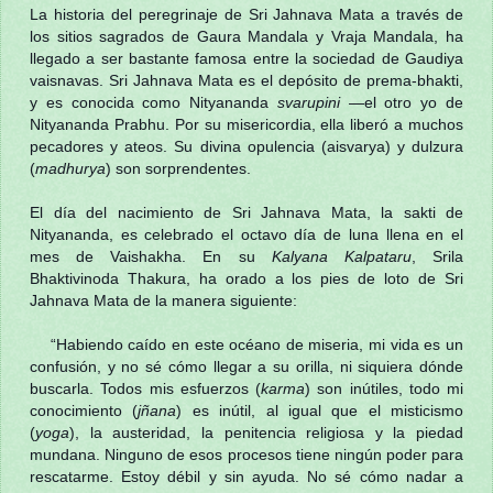
La historia del peregrinaje de Sri Jahnava Mata a través de
los sitios sagrados de Gaura Mandala y Vraja Mandala, ha
llegado a ser bastante famosa entre la sociedad de Gaudiya
vaisnavas. Sri Jahnava Mata es el depósito de prema-bhakti,
y es conocida como Nityananda
svarupini
—el otro yo de
Nityananda Prabhu. Por su misericordia, ella liberó a muchos
pecadores y ateos. Su divina opulencia (aisvarya) y dulzura
(
madhurya
) son sorprendentes.
El día del nacimiento de Sri Jahnava Mata, la sakti de
Nityananda, es celebrado el octavo día de luna llena en el
mes de Vaishakha. En su
Kalyana Kalpataru
, Srila
Bhaktivinoda Thakura, ha orado a los pies de loto de Sri
Jahnava Mata de la manera siguiente:
“Habiendo caído en este océano de miseria, mi vida es un
confusión, y no sé cómo llegar a su orilla, ni siquiera dónde
buscarla. Todos mis esfuerzos (
karma
) son inútiles, todo mi
conocimiento (
jñana
) es inútil, al igual que el misticismo
(
yoga
), la austeridad, la penitencia religiosa y la piedad
mundana. Ninguno de esos procesos tiene ningún poder para
rescatarme. Estoy débil y sin ayuda. No sé cómo nadar a