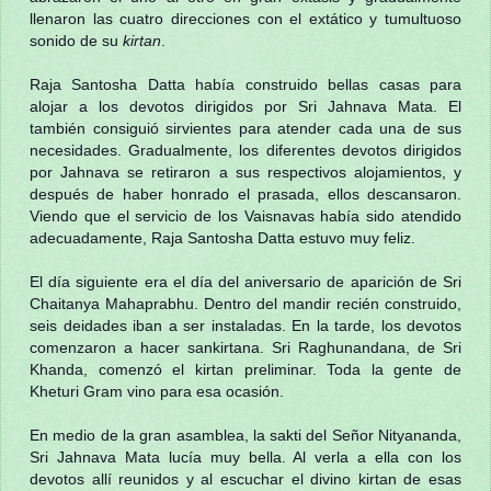
llenaron las cuatro direcciones con el extático y tumultuoso
sonido de su
kirtan
.
Raja Santosha Datta había construido bellas casas para
alojar a los devotos dirigidos por Sri Jahnava Mata. El
también consiguió sirvientes para atender cada una de sus
necesidades. Gradualmente, los diferentes devotos dirigidos
por Jahnava se retiraron a sus respectivos alojamientos, y
después de haber honrado el prasada, ellos descansaron.
Viendo que el servicio de los Vaisnavas había sido atendido
adecuadamente, Raja Santosha Datta estuvo muy feliz.
El día siguiente era el día del aniversario de aparición de Sri
Chaitanya Mahaprabhu. Dentro del mandir recién construido,
seis deidades iban a ser instaladas. En la tarde, los devotos
comenzaron a hacer sankirtana. Sri Raghunandana, de Sri
Khanda, comenzó el kirtan preliminar. Toda la gente de
Kheturi Gram vino para esa ocasión.
En medio de la gran asamblea, la sakti del Señor Nityananda,
Sri Jahnava Mata lucía muy bella. Al verla a ella con los
devotos allí reunidos y al escuchar el divino kirtan de esas