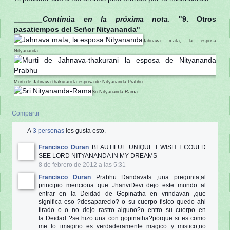
_______Continúa en la próxima nota
:
"9. Otros
pasatiempos del Señor Nityananda"
Jahnava mata, la esposa
Nityananda
Murti de Jahnava-thakurani la esposa de Nityananda Prabhu
Sri Nityananda-Rama
Compartir
A
3 personas
les gusta esto.
Francisco Duran
BEAUTIFUL UNIQUE I WISH I COULD
SEE LORD NITYANANDA IN MY DREAMS
8 de febrero de 2012 a las 5:31
Francisco Duran
Prabhu Dandavats ,una pregunta,al
principio menciona que JhanviDevi dejo este mundo al
entrar en la Deidad de Gopinatha en vrindavan ,que
significa eso ?desaparecio? o su cuerpo fisico quedo ahi
tirado o o no dejo rastro alguno?o entro su cuerpo en
la
Deidad ?se hizo una con gopinatha?porque si es como
me lo imagino es verdaderamente magico y mistico,no