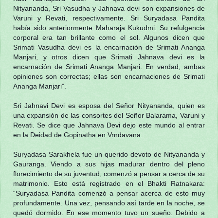
Nityananda, Sri Vasudha y Jahnava devi son expansiones de
Varuni y Revati, respectivamente. Sri Suryadasa Pandita
había sido anteriormente Maharaja Kukudmi. Su refulgencia
corporal era tan brillante como el sol. Algunos dicen que
Srimati Vasudha devi es la encarnación de Srimati Ananga
Manjari, y otros dicen que Srimati Jahnava devi es la
encarnación de Srimati Ananga Manjari. En verdad, ambas
opiniones son correctas; ellas son encarnaciones de Srimati
Ananga Manjari”.
Sri Jahnavi Devi es esposa del Señor Nityananda, quien es
una expansión de las consortes del Señor Balarama, Varuni y
Revati. Se dice que Jahnava Devi dejo este mundo al entrar
en la Deidad de Gopinatha en Vrndavana.
Suryadasa Sarakhela fue un querido devoto de Nityananda y
Gauranga. Viendo a sus hijas madurar dentro del pleno
florecimiento de su juventud, comenzó a pensar a cerca de su
matrimonio. Esto está registrado en el Bhakti Ratnakara:
“Suryadasa Pandita comenzó a pensar acerca de esto muy
profundamente. Una vez, pensando así tarde en la noche, se
quedó dormido. En ese momento tuvo un sueño. Debido a