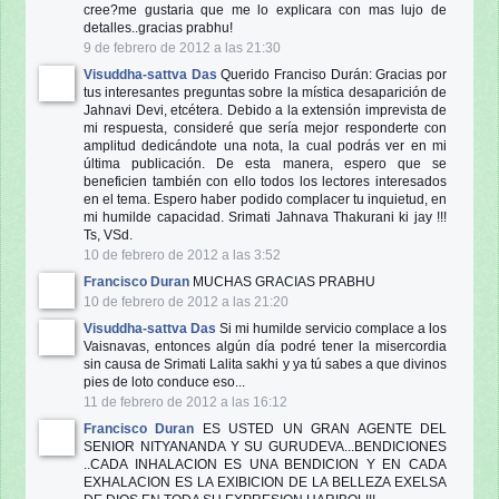
cree?me gustaria que me lo explicara con mas lujo de
detalles..gracias prabhu!
9 de febrero de 2012 a las 21:30
Visuddha-sattva Das
Querido Franciso Durán: Gracias por
tus interesantes preguntas sobre la mística desaparición de
Jahnavi Devi, etcétera. Debido a la extensión imprevista de
mi respuesta, consideré que sería mejor responderte con
amplitud dedicándote una nota, la cual p
odrás ver en mi
última publicación. De esta manera, espero que se
beneficien también con ello todos los lectores interesados
en el tema. Espero haber podido complacer tu inquietud, en
mi humilde capacidad. Srimati Jahnava Thakurani ki jay !!!
Ts, VSd.
10 de febrero de 2012 a las 3:52
Francisco Duran
MUCHAS GRACIAS PRABHU
10 de febrero de 2012 a las 21:20
Visuddha-sattva Das
Si mi humilde servicio complace a los
Vaisnavas, entonces algún día podré tener la misercordia
sin causa de Srimati Lalita sakhi y ya tú sabes a que divinos
pies de loto conduce eso...
11 de febrero de 2012 a las 16:12
Francisco Duran
ES USTED UN GRAN AGENTE DEL
SENIOR NITYANANDA Y SU GURUDEVA...BENDICIONES
..CADA INHALACION ES UNA BENDICION Y EN CADA
EXHALACION ES LA EXIBICION DE LA BELLEZA EXELSA