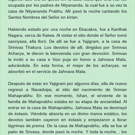
ocupada por los padres de Nityananda, la cual fue a su vez la
casa de Nityananda Prabhu. Allí pasó la noche cantando los
Santos Nombres del Señor en
kirtan
.
Habiendo estado por una noche en Ekacakra, fue a Kanthak
Nagara, cerca de Katwa. Al visitar el sitio donde el Señor tomó
sannyasa, ella lloró. De allí se fue a Yajigram, a la casa de
Srinivas Thakura. Los devotos de alli, dirigidos por Srinivas
Acharya, le dieron la bienvenida con gran devoción. Srinivas
la invitó a su casa e hizo puja en honor a Jahnava Mata,
adorándola. En esta forma, el mejor de los acharyas, se
absorbió en el servicio de Jahnava Mata.
Después de estar en Yajigram por algunos días, ella de nuevo
regresó a Navadvipa, al sitio del nacimiento de Sriman
Mahaprabhu. En ese momento, Ishan, el sirviente de la
familia de Mahaprabhu estaba en su etapa de ancianidad. Al
entrar en la casa de Mahaprabhu, Jahnava Mata se desmayó
de éxtasis. Viéndola absorta en un divino trance extático, los
devotos también cayeron en éxtasis y empezaron a llorar
lágrimas de
prema
. De la casa de Mahaprabhu, ella se fue al
patio de Srivasa, donde pasó la noche. Y toda la noche, , los