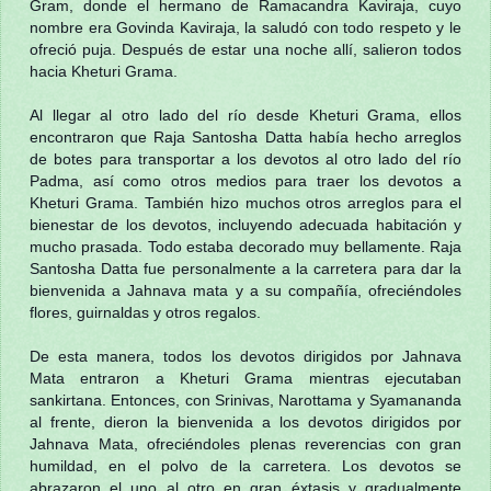
Gram, donde el hermano de Ramacandra Kaviraja, cuyo
nombre era Govinda Kaviraja, la saludó con todo respeto y le
ofreció puja. Después de estar una noche allí, salieron todos
hacia Kheturi Grama.
Al llegar al otro lado del río desde Kheturi Grama, ellos
encontraron que Raja Santosha Datta había hecho arreglos
de botes para transportar a los devotos al otro lado del río
Padma, así como otros medios para traer los devotos a
Kheturi Grama. También hizo muchos otros arreglos para el
bienestar de los devotos, incluyendo adecuada habitación y
mucho prasada. Todo estaba decorado muy bellamente. Raja
Santosha Datta fue personalmente a la carretera para dar la
bienvenida a Jahnava mata y a su compañía, ofreciéndoles
flores, guirnaldas y otros regalos.
De esta manera, todos los devotos dirigidos por Jahnava
Mata entraron a Kheturi Grama mientras ejecutaban
sankirtana. Entonces, con Srinivas, Narottama y Syamananda
al frente, dieron la bienvenida a los devotos dirigidos por
Jahnava Mata, ofreciéndoles plenas reverencias con gran
humildad, en el polvo de la carretera. Los devotos se
abrazaron el uno al otro en gran éxtasis y gradualmente