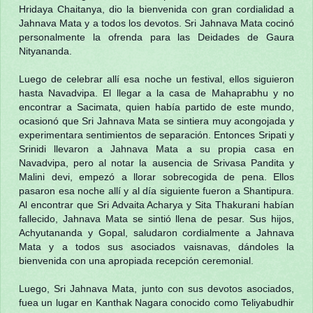
Hridaya Chaitanya, dio la bienvenida con gran cordialidad a
Jahnava Mata y a todos los devotos. Sri Jahnava Mata cocinó
personalmente la ofrenda para las Deidades de Gaura
Nityananda.
Luego de celebrar allí esa noche un festival, ellos siguieron
hasta Navadvipa. El llegar a la casa de Mahaprabhu y no
encontrar a Sacimata, quien había partido de este mundo,
ocasionó que Sri Jahnava Mata se sintiera muy acongojada y
experimentara sentimientos de separación. Entonces Sripati y
Srinidi llevaron a Jahnava Mata a su propia casa en
Navadvipa, pero al notar la ausencia de Srivasa Pandita y
Malini devi, empezó a llorar sobrecogida de pena. Ellos
pasaron esa noche allí y al día siguiente fueron a Shantipura.
Al encontrar que Sri Advaita Acharya y Sita Thakurani habían
fallecido, Jahnava Mata se sintió llena de pesar. Sus hijos,
Achyutananda y Gopal, saludaron cordialmente a Jahnava
Mata y a todos sus asociados vaisnavas, dándoles la
bienvenida con una apropiada recepción ceremonial.
Luego, Sri Jahnava Mata, junto con sus devotos asociados,
fuea un lugar en Kanthak Nagara conocido como Teliyabudhir