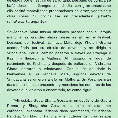
deleitada por el festival de sankirtana. Después de purificarse
bañándose en el Ganges a mediodía, con gran entusiasmo
ella cocinó maravillosas preparaciones de arroz, vegetales y
otras cosas. Su cocina fue sin precedentes”.
(Bhakti-
ratnakara, Tarang
a 10)
Sri Jahnava Mata misma distribuyó prasada con su propia
mano a las grandes almas presentes allí en el festival.
Después del festival, Jahnava Mata dejó Kheturi Grama
acompañada por su círculo de devotos y se dirigió a
Vrindavana. Por el camino pasaron a través de Prayaga y
Kashi, y llegaron a Mathura. Allí visitaron el lugar de
nacimiento de Krishna, y después de bañarse en Vishrama
Ghata, entraron a Vrindavana. Con el fin de darle la
bienvenida a Sri Jahnava Mata, algunos devotos de
Vrindavana se unieron a ella en Mathura. Sri Parameshvari
dasa describe este encuentro, y menciona los nombres de los
devotos que vinieron a encontrarla, tal como sigue:
“Allí estaba Gopal Bhatta Gosvami, un depósito de Gaura
Prema, y Bhugarbha Gosvami, también el altamente
calificado Lokanatha. Krishna dasa brahmacari, Sri Krishna
Pandita, Sri Madhu Pandita y el cElebre Sri Jiva estaba