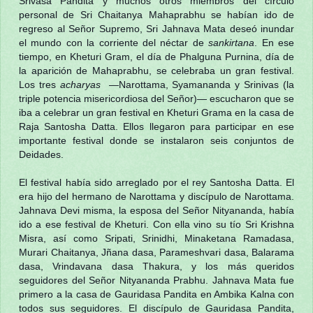
Srivasa Pandita y muchos otros miembros del círculo
personal de Sri Chaitanya Mahaprabhu se habían ido de
regreso al Señor Supremo, Sri Jahnava Mata deseó inundar
el mundo con la corriente del néctar de
sankirtana
. En ese
tiempo, en Kheturi Gram, el día de Phalguna Purnina, día de
la aparición de Mahaprabhu, se celebraba un gran festival.
Los tres
acharyas
—Narottama, Syamananda y Srinivas (la
triple potencia misericordiosa del Señor)— escucharon que se
iba a celebrar un gran festival en Kheturi Grama en la casa de
Raja Santosha Datta. Ellos llegaron para participar en ese
importante festival donde se instalaron seis conjuntos de
Deidades.
El festival había sido arreglado por el rey Santosha Datta. El
era hijo del hermano de Narottama y discípulo de Narottama.
Jahnava Devi misma, la esposa del Señor Nityananda, había
ido a ese festival de Kheturi. Con ella vino su tío Sri Krishna
Misra, así como Sripati, Srinidhi, Minaketana Ramadasa,
Murari Chaitanya, Jñana dasa, Parameshvari dasa, Balarama
dasa, Vrindavana dasa Thakura, y los más queridos
seguidores del Señor Nityananda Prabhu. Jahnava Mata fue
primero a la casa de Gauridasa Pandita en Ambika Kalna con
todos sus seguidores. El discípulo de Gauridasa Pandita,