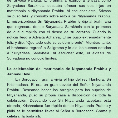
de Srivasa Pandita. El brahmana explicó a Srivasa cómo
Suryadasa Sarakhela deseaba ofrecer sus dos hijas en
matrimonio a Nityananda Prabhu. Al escuchar esto, Srivasa
se puso feliz, y consultó sobre esto a Sri Nityananda Prabhu.
El misericordioso Sri Nityananda Prabhu le dijo al brahmana
que regresara donde Suryadasa Sarakhela con la promesa
de que cumpliría con el deseo de su corazón. Cuando la
noticia llegó a Advaita Acharya, El se puso extremadamente
feliz y dijo: “Que todo esto se celebre pronto”. Mientras tanto,
el brahmana regresó a Saligrama y le dio las buenas noticias
a Suryadasa Sarakhela. Al escuchar esto, el éxtasis de
Suryadasa no conoció límites.
La celebración del matrimonio de Nityananda Prabhu y
Jahnavi Devi
En Borogacchi grama vivía el hijo del rey Harihora, Sri
Krishnadasa. El era un gran devoto del Señor Nityananda
Prabhu. Deseando hacer los arreglos para las nupcias de
Nityananda, puso su propia casa a disposición de toda la
celebración. Deseando que Sri Nityananda aceptara esta
ofrenda, Krishnadasa fue rápido donde Nityananda Prabhu y
pidió se le permitiera llevar al Señor a Borogacchi Grama y
celebrar la boda allí.