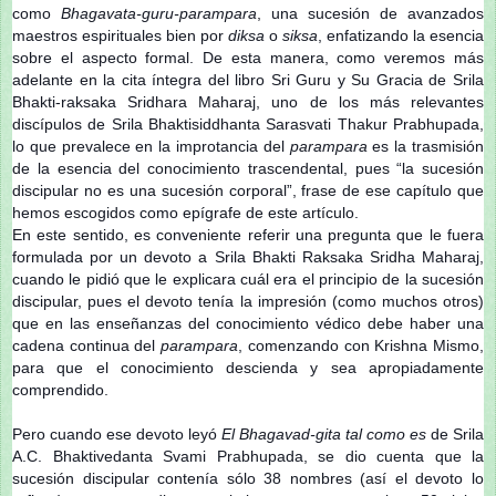
como
Bhagavata-guru-parampara
, una sucesión de avanzados
maestros espirituales bien por
diksa
o
siksa
, enfatizando la esencia
sobre el aspecto formal. De esta manera, como veremos más
adelante en la cita íntegra del libro Sri Guru y Su Gracia de Srila
Bhakti-raksaka Sridhara Maharaj, uno de los más relevantes
discípulos de Srila Bhaktisiddhanta Sarasvati Thakur Prabhupada,
lo que prevalece en la improtancia del
parampara
es la trasmisión
de la esencia del conocimiento trascendental, pues “la sucesión
discipular no es una sucesión corporal”, frase de ese capítulo que
hemos escogidos como epígrafe de este artículo.
En este sentido, es conveniente referir una pregunta que le fuera
formulada por un devoto a Srila Bhakti Raksaka Sridha Maharaj,
cuando le pidió que le explicara cuál era el principio de la sucesión
discipular, pues el devoto tenía la impresión (como muchos otros)
que en las enseñanzas del conocimiento védico debe haber una
cadena continua del
parampara
, comenzando con Krishna Mismo,
para que el conocimiento descienda y sea apropiadamente
comprendido.
Pero cuando ese devoto leyó
El Bhagavad-gita tal como es
de Srila
A.C. Bhaktivedanta Svami Prabhupada, se dio cuenta que la
sucesión discipular contenía sólo 38 nombres (así el devoto lo