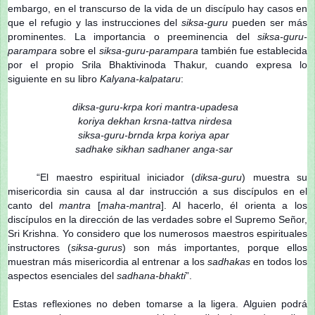
embargo, en el transcurso de la vida de un discípulo hay casos en
que el refugio y las instrucciones del
siksa-guru
pueden ser más
prominentes. La importancia o preeminencia del
siksa-guru-
parampara
sobre el
siksa-guru-parampara
también fue establecida
por el propio Srila Bhaktivinoda Thakur, cuando expresa lo
siguiente en su libro
Kalyana-kalpataru
:
diksa-guru-krpa kori mantra-upadesa
koriya dekhan krsna-tattva nirdesa
siksa-guru-brnda krpa koriya apar
sadhake sikhan sadhaner anga-sar
“El maestro espiritual iniciador (
diksa-guru
) muestra su
misericordia sin causa al dar instrucción a sus discípulos en el
canto del
mantra
[
maha-mantra
]. Al hacerlo, él orienta a los
discípulos en la dirección de las verdades sobre el Supremo Señor,
Sri Krishna. Yo considero que los numerosos maestros espirituales
instructores (
siksa-gurus
) son más importantes, porque ellos
muestran más misericordia al entrenar a los
sadhakas
en todos los
aspectos esenciales del
sadhana-bhakti
”.
Estas reflexiones no deben tomarse a la ligera. Alguien podrá