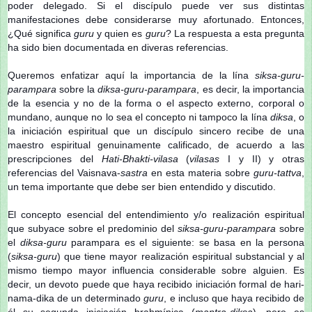
poder delegado. Si el discípulo puede ver sus distintas
manifestaciones debe considerarse muy afortunado. Entonces,
¿Qué significa
guru
y quien es
guru
? La respuesta a esta pregunta
ha sido bien documentada en diveras referencias.
Queremos enfatizar aquí la importancia de la lína
siksa-guru-
parampara
sobre la
diksa-guru-parampara
, es decir, la importancia
de la esencia y no de la forma o el aspecto externo, corporal o
mundano, aunque no lo sea el concepto ni tampoco la lína
diksa
, o
la iniciación espiritual que un discípulo sincero recibe de una
maestro espiritual genuinamente calificado, de acuerdo a las
prescripciones del
Hati-Bhakti-vilasa
(
vilasas
I y II) y otras
referencias del Vaisnava-
sastra
en esta materia sobre
guru-tattva
,
un tema importante que debe ser bien entendido y discutido.
El concepto esencial del entendimiento y/o realización espiritual
que subyace sobre el predominio del
siksa-guru-parampara
sobre
el
diksa-guru
parampara es el siguiente: se basa en la persona
(
siksa-guru
) que tiene mayor realización espiritual substancial y al
mismo tiempo mayor influencia considerable sobre alguien. Es
decir, un devoto puede que haya recibido iniciación formal de hari-
nama-dika de un determinado
guru
, e incluso que haya recibido de
él su segunda iniciación brahmínica (
mantra-diksa
), pero es