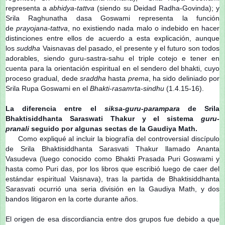
representa a
abhidya-tattva
(siendo su Deidad Radha-Govinda); y
Srila Raghunatha dasa Goswami representa la función
de
prayojana-tattva
, no existiendo nada malo o indebido en hacer
distinciones entre ellos de acuerdo a esta explicación, aunque
los
suddha
Vaisnavas del pasado, el presente y el futuro son todos
adorables, siendo guru-sastra-sahu el triple cotejo e tener en
cuenta para la orientación espiritual en el sendero del bhakti, cuyo
proceso gradual, dede
sraddha
hasta
prema
, ha sido deliniado por
Srila Rupa Goswami en el
Bhakti-rasamrta-sindhu
(1.4.15-16).
La diferencia entre el
siksa-guru-parampara
de Srila
Bhaktisiddhanta Saraswati Thakur y el sistema
guru-
pranali
seguido por algunas sectas de la Gaudiya Math.
Como expliqué al incluir la biografía del controversial discípulo
de Srila Bhaktisiddhanta Sarasvati Thakur llamado Ananta
Vasudeva (luego conocido como Bhakti Prasada Puri Goswami y
hasta como Puri das, por los libros que escribió luego de caer del
estándar espiritual Vaisnava), tras la partida de Bhaktisiddhanta
Sarasvati ocurrió una seria división en la Gaudiya Math, y dos
bandos litigaron en la corte durante años.
El origen de esa discordiancia entre dos grupos fue debido a que