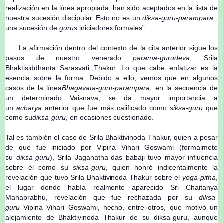
realización en la línea apropiada, han sido aceptados en la lista de
nuestra sucesión discipular. Esto no es un
diksa-guru-
parampara
,
una sucesión de
gurus
iniciadores formales”.
La afirmación dentro del contexto de la cita anterior sigue los
pasos de nuestro venerado
parama-gurudeva
, Srila
Bhaktisiddhanta Sarasvati Thakur. Lo que cabe enfatizar es la
esencia sobre la forma. Debido a ello, vemos que en algunos
casos de la línea
Bhagavata-guru-parampara
, en la secuencia de
un determinado Vaisnava, se da mayor importancia a
un
acharya
anterior que fue más calificado como
siksa-guru
que
como su
diksa-guru
, en ocasiones cuestionado.
Tal es también el caso de Srila Bhaktivinoda Thakur, quien a pesar
de que fue iniciado por Vipina Vihari Goswami (formalmete
su
diksa-guru
), Srila Jaganatha das babaji tuvo mayor influencia
sobre él como su
siksa-guru
, quien honró indicentalmente la
revelación que tuvo Srila Bhaktivinoda Thakur sobre el
yoga-pitha
,
el lugar donde había realmente aparecido Sri Chaitanya
Mahaprabhu, revelación que fue rechazada por su
diksa-
guru
Vipina Vihari Goswami, hecho, entre otros, que motivó un
alejamiento de Bhaktivinoda Thakur de su diksa-guru, aunque