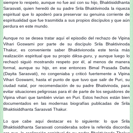
siempre lo respeto, aunque no fue así con su hijo, Bhaktisiddhanta
Sarasvati, quien heredó de su padre Srila Bhaktivinoda la riqueza
espiritual que lo apoderó para preservar su genuina corriente de
espiritualidad que fue trasmitida a sus propios discípulos y que aún
perdura en este mundo.
Aunque no se desea tratar aquí el episodio del rechazo de Vipina
Vihari Goswami por parte de su discípulo Srila Bhaktivinoda
Thakur, es conveniente saber Bhaktivionoda este tenía más
realización espiritual que su propio d
iksa-guru
, y aunque luego lo
rechazó siguió mostrando respeto por él, al menos de manera
formal, aunque su hijo, en ese entonces Bimal Prasada Datta
(Dayita Sarasvati), no congeniaba y criticó fuertemente a Vipina
Vihari Goswami, hasta el punto de que tuvo que salir de Puri, su
ciudad natal, por recomendación de su padre Bhativinoda, para
evitar situaciones peligrosas para él de parte de los seguidores de
Vipina vihari que también vivían en Puri. Estos hechos están bien
documentados en las modernas biografías publicadas de Srila
Bhaktisiddhanta Sarasvati Thakur.
Lo que cabe aquí destacar es lo siguiente: lo que Srila
Bhaktisiddhanta Sarasvati consideraba sobre la referida discordia
era que, la realización espiritual de su padre Bhaktivinoda Thakur