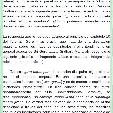
refiere), aunque se dice que el sistema parampara tiene 50 siglos
de existencia. Entonces el le formuló a Srila Bhakti Raksaka
Sridhara maharaj la siguiente pregunta (además de pedirle cual es
el principio de la sucesión discipular): “¿Es ésa una lista completa
o faltan algunos nombres? ¿Cómo podemos entender estas
discrepancias históricas aparentes?
La respuesta que le fue dada aparece al principio del capíutulo 10
del libro
Sri Guru y su gracia
, que trata de una disertación
magistral sobre los maestros espirituales y el entendimiento en
general acerca de Sri Guru-tattva. Sridhara Maharah respondió lo
siguiente (cito sólo un fragmento; véase la respuesta íntegra más
adelante en este artículo):
“Nuestro
guru
-
parampara
, la sucesión discipular, sigue el ideal
no es el concepto corporal: Es una sucesión de maestros
espirituales instructores [
siksa-gurus
] y no de maestros espirituales
iniciadores [
diksa-gurus
]. En una canción acerca del
guru-
parampara
escrita por Srila Bhaktisiddhanta Sarasvati, se
dice:
mahaprabhu sri caitanya radha krsna nahe anya rupanuga
janera jivana
. La verdad más elevada de la conciencia de Krsna
desciende a través del canal de los
siksa-guru
s, los maestros
espirituales instructores. Aquellos que han alcanzado el modelo de