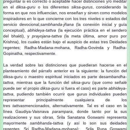
preguntar si es correcto o aceptable hacer distinciones y/o meditar
en el
diksa-guru
o los diferentes
siksa-gurus
, considerando la
forma en que nos influencian, nos enseñan y sirven como modelos
inspiradores en lo que concierne con los tres niveles o estados del
servicio devocional,
sambhanda-jñana
(la conexión inicial y guía
conceptual),
abhideya-tattva
(la ejecución práctica en el sendero
del bhakti), y
prayojana-tattva
(la meta última, amor puro por
Krishna), los cuales están bajo el auspicio de estas tres Deidades
regentes; Radha-Madana-mohana, Radha-Govinda y Radha-
Gopinatha, respectivamente.
La verdad sobre las distinciones que puedieran hacerse en el
planteamiento del párrafo anterior es la siguiente: la función del
diksa-guru o maestro espiritual iniciados es parte de
sambandha-
tattva
, mientras que la función del
siksa-guru
(que como señalé
puede ser el propio
diksa-guru
si fuera el caso) es parte
abhideya
-
tattva
, pudiendo también ocurrir que gurus individuales pueden
representar principalmente cualquiera de los
tres
tattvas
mencionados, alternativamente. Tal es el caso en la
línea Gaudiya-Vaisnava
parampara
, donde tanto por la sus
realizaciones y sus obras, Srila Sanatana Goswami representa
mayormente
sambhanda-tattva
(y así lo son sus deidades
regentes, Sri Radha-Madana-mohana); Srila Rupa Goswami