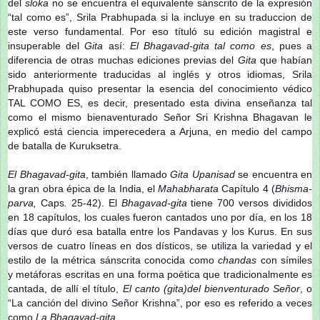
del
sloka
no se encuentra el equivalente sánscrito de la expresión
“tal como es”, Srila Prabhupada si la incluye en su traduccion de
este verso fundamental. Por eso títuló su edición magistral e
insuperable del
Gita
así:
El Bhagavad-gita tal como es
, pues a
diferencia de otras muchas ediciones previas del
Gita
que habían
sido anteriormente traducidas al inglés y otros idiomas, Srila
Prabhupada quiso presentar la esencia del conocimiento védico
TAL COMO ES, es decir, presentado esta divina enseñanza tal
como el mismo bienaventurado Señor Sri Krishna Bhagavan le
explicó está ciencia imperecedera a Arjuna, en medio del campo
de batalla de Kuruksetra.
El Bhagavad-gita
, también llamado
Gita Upanisad
se encuentra en
la gran obra épica de la India, el
Mahabharata
Capítulo 4 (
Bhisma-
parva,
Caps
.
25-42). El
Bhagavad-gita
tiene 700 versos divididos
en 18 capítulos, los cuales fueron cantados uno por día, en los 18
días que duró esa batalla entre los Pandavas y los Kurus. En sus
versos de cuatro líneas en dos dísticos, se utiliza la variedad y el
estilo de la métrica sánscrita conocida como
chandas
con símiles
y metáforas escritas en una forma poética que tradicionalmente es
cantada, de allí el título,
El canto (gita)del bienventurado Señor
, o
“La canción del divino Señor Krishna”, por eso es referido a veces
como
La Bhagavad-gita
.