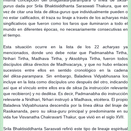
gurus
dada por Srila Bhaktisiddhanta Saraswati Thakura, que en
vez de citar una lista de
diksa-gurus
que individualmente pueden o
no estar calificados, él traza su linaje a través de los acharyas más
singificativos que fueron como los faros que iluminaron a todo el
mundo en diferentes épocas, no necesariamente consecutivas en
el tiempo.
Esta situación ocurre en la lista de los 22
acharyas
ya
mencionados, donde uno debe notar que Padmanabha Tirtha,
Nrihari Tirtha, Madhava Tirtha, y Aksobhya Tirtha, fueron todos
discípulos
diksa
directos de Madhvacarya, y que no hubo enlaces
sucesivos entre ellos en sentido cronológico en la cadena
del
diksa-parampara
. Sin embargo, Baladeva Vidyabhusana los
incluye en la lista como discípulos uno después del otro, indicando
así que el vínculo entre ellos era de
siksa
(la instrucción relevante
que recibieron) y no de
diksa
. Es decir, Padmanabha dio instrucción
relevante a Nridhari, Nrhari instruyó a Madhava, etcétera. El propio
Baladeva Vidyabhusana descendía por la línea
diksa
del linaje de
Rasikananda, pero su
siksa-guru
principal y predominante en su
vida fue Visvanatha Chakravarti Thakur, que vivió en el siglo XVII.
Srila Bhaktisiddhanta Sarasvati refirió este tipo de lineaje espiritual