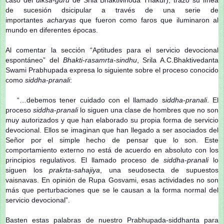
de sucesión dsicipular a través de una serie de
importantes
acharyas
que fueron como faros que iluminaron al
mundo en diferentes épocas.
Al comentar la sección “Aptitudes para el servicio devocional
espontáneo” del
Bhakti-rasamrta-sindhu
, Srila A.C.Bhaktivedanta
Swami Prabhupada expresa lo siguiente sobre el proceso conocido
como
siddha-pranali
:
“…debemos tener cuidado con el llamado s
iddha-pranali
. El
proceso
siddha
-
pranali
lo siguen una clase de hombres que no son
muy autorizados y que han elaborado su propia forma de servicio
devocional. Ellos se imaginan que han llegado a ser asociados del
Señor por el simple hecho de pensar que lo son. Este
comportamiento externo no está de acuerdo en absoluto con los
principios regulativos. El llamado proceso de
siddha-pranali
lo
siguen los
prak
rta-sahajiya
, una seudosecta de supuestos
vaisnavas. En opinión de Rupa Gosvami, esas actividades no son
más que perturbaciones que se le causan a la forma normal del
servicio devocional”.
Basten estas palabras de nuestro Prabhupada-siddhanta para