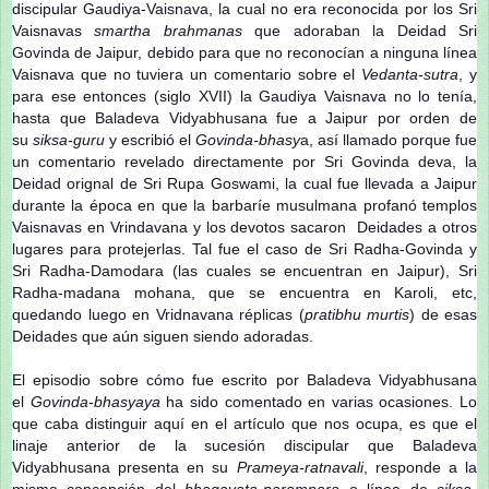
discipular Gaudiya-Vaisnava, la cual no era reconocida por los Sri
Vaisnavas
smartha brahmanas
que adoraban la Deidad Sri
Govinda de Jaipur, debido para que no reconocían a ninguna línea
Vaisnava que no tuviera un comentario sobre el
Vedanta-sutra
, y
para ese entonces (siglo XVII) la Gaudiya Vaisnava no lo tenía,
hasta que Baladeva Vidyabhusana fue a Jaipur por orden de
su
siksa-guru
y escribió el
Govinda-bhasy
a, así llamado porque fue
un comentario revelado directamente por Sri Govinda deva, la
Deidad orignal de Sri Rupa Goswami, la cual fue llevada a Jaipur
durante la época en que la barbaríe musulmana profanó templos
Vaisnavas en Vrindavana y los devotos sacaron Deidades a otros
lugares para protejerlas. Tal fue el caso de Sri Radha-Govinda y
Sri Radha-Damodara (las cuales se encuentran en Jaipur), Sri
Radha-madana mohana, que se encuentra en Karoli, etc,
quedando luego en Vridnavana réplicas (
pratibhu murtis
) de esas
Deidades que aún siguen siendo adoradas.
El episodio sobre cómo fue escrito por Baladeva Vidyabhusana
el
Govinda-bhasyaya
ha sido comentado en varias ocasiones. Lo
que caba distinguir aquí en el artículo que nos ocupa, es que el
linaje anterior de la sucesión discipular que Baladeva
Vidyabhusana presenta en su
Prameya-ratnavali
, responde a la
misma concepción del
bhagavata-parampara
o línea de
siksa-