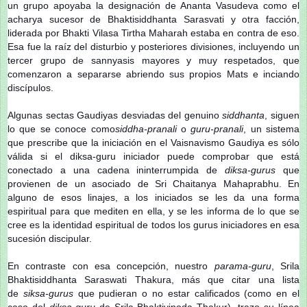
un grupo apoyaba la designación de Ananta Vasudeva como el
acharya sucesor de Bhaktisiddhanta Sarasvati y otra facción,
liderada por Bhakti Vilasa Tirtha Maharah estaba en contra de eso.
Esa fue la raíz del disturbio y posteriores divisiones, incluyendo un
tercer grupo de sannyasis mayores y muy respetados, que
comenzaron a separarse abriendo sus propios Mats e inciando
discípulos.
Algunas sectas Gaudiyas desviadas del genuino
siddhanta
, siguen
lo que se conoce como
siddha-pranali
o
guru-pranali
, un sistema
que prescribe que la iniciación en el Vaisnavismo Gaudiya es sólo
válida si el diksa-guru iniciador puede comprobar que está
conectado a una cadena ininterrumpida de
diksa-gurus
que
provienen de un asociado de Sri Chaitanya Mahaprabhu. En
alguno de esos linajes, a los iniciados se les da una forma
espiritual para que mediten en ella, y se les informa de lo que se
cree es la identidad espiritual de todos los gurus iniciadores en esa
sucesión discipular.
En contraste con esa concepción, nuestro
parama-guru
, Srila
Bhaktisiddhanta Saraswati Thakura, más que citar una lista
de
siksa-gurus
que pudieran o no estar calificados (como en el
caso del
diksa-guru
de Srila Bhaktivinoda Thakur), trazo su línea