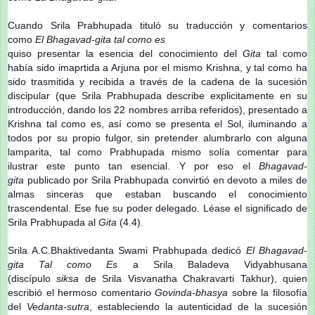
Cuando Srila Prabhupada tituló su traducción y comentarios
como
El Bhagavad-gita tal como es
quiso presentar la esencia del conocimiento del
Gita
tal como
había sido imaprtida a Arjuna por el mismo Krishna, y tal como ha
sido trasmitida y recibida a través de la cadena de la sucesión
discipular (que Srila Prabhupada describe explicitamente en su
introducción, dando los 22 nombres arriba referidos), presentado a
Krishna tal como es, así como se presenta el Sol, iluminando a
todos por su propio fulgor, sin pretender alumbrarlo con alguna
lamparita, tal como Prabhupada mismo solía comentar para
ilustrar este punto tan esencial. Y por eso el
Bhagavad-
gita
publicado por Srila Prabhupada convirtió en devoto a miles de
almas sinceras que estaban buscando el conocimiento
trascendental. Ese fue su poder delegado. Léase el significado de
Srila Prabhupada al
Gita
(4.4).
Srila A.C.Bhaktivedanta Swami Prabhupada dedicó
El
Bhagavad-
gita Tal como Es
a Srila Baladeva Vidyabhusana
(discípulo
siksa
de Srila Visvanatha Chakravarti Takhur), quien
escribió el hermoso comentario
Govinda-bhasya
sobre la filosofía
del
Vedanta-sutra
, estableciendo la autenticidad de la sucesión