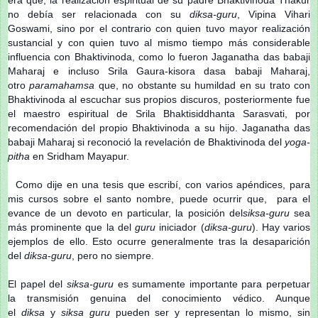
no debía ser relacionada con su
diksa-guru
, Vipina Vihari
Goswami, sino por el contrario con quien tuvo mayor realización
sustancial y con quien tuvo al mismo tiempo más considerable
influencia con Bhaktivinoda, como lo fueron Jaganatha das babaji
Maharaj e incluso Srila Gaura-kisora dasa babaji Maharaj,
otro
paramahamsa
que, no obstante su humildad en su trato con
Bhaktivinoda al escuchar sus propios discuros, posteriormente fue
el maestro espiritual de Srila Bhaktisiddhanta Sarasvati, por
recomendación del propio Bhaktivinoda a su hijo. Jaganatha das
babaji Maharaj si reconoció la revelación de Bhaktivinoda del
yoga-
pitha
en Sridham Mayapur.
Como dije en una tesis que escribí, con varios apéndices, para
mis cursos sobre el santo nombre, puede ocurrir que, para el
evance de un devoto en particular, la posición del
siksa-guru
sea
más prominente que la del
guru
iniciador (
diksa-guru
). Hay varios
ejemplos de ello. Esto ocurre generalmente tras la desaparición
del
diksa
-
guru
, pero no siempre.
El papel del
siksa-guru
es sumamente importante para perpetuar
la transmisión genuina del conocimiento védico. Aunque
el
diksa
y
siksa guru
pueden ser y representan lo mismo, sin