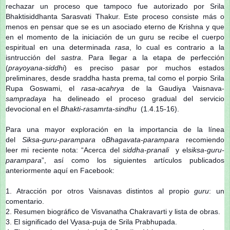
rechazar un proceso que tampoco fue autorizado por Srila
Bhaktisiddhanta Sarasvati Thakur. Este proceso consiste más o
menos en pensar que se es un asociado eterno de Krishna y que
en el momento de la iniciación de un guru se recibe el cuerpo
espiritual en una determinada
rasa
, lo cual es contrario a la
isntrucción del
sastra
. Para llegar a la etapa de perfección
(
prayoyana-siddhi
) es preciso pasar por muchos estados
preliminares, desde sraddha hasta prema, tal como el porpio Srila
Rupa Goswami, el
rasa-acahrya
de la Gaudiya Vaisnava-
sampradaya
ha delineado el proceso gradual del servicio
devocional en el
Bhakti-rasamrta-sindhu
(1.4.15-16).
Para una mayor exploración en la importancia de la línea
del
Siksa-guru-parampara
o
Bhagavata-parampara
recomiendo
leer mi reciente nota: “Acerca del
siddha-pranali
y el
siksa
-
guru-
parampara
”, así como los siguientes artículos publicados
anteriormente aquí en Facebook:
1. Atracción por otros Vaisnavas distintos al propio
guru
: un
comentario.
2. Resumen biográfico de Visvanatha Chakravarti y lista de obras.
3. El significado del Vyasa-puja de Srila Prabhupada.