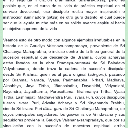
posible que, en el curso de su vida de práctica espiritual en el
servicio devocional, ese discípulo reciba mayor inspiración e
instrucción iluminadora (
siksa
) de otro guru distinto, el cual puede
ser que le ayude mucho más en su sólido avance espiritual hacia
el objetivo supremo de la vida.
Veamos esto de otro modo con algunos ejemplos irrefutables en la
historia de la Gaudiya Vaisnava-sampradaya, proveniente de Sri
Chaitanya Mahaprabhu, e incluso dentro de la línea general de la
sucesión espiritual que desciende de Brahma, cuyos acharyas
están listados en la obra
Prameya-ratnavali
de Sri Baladeva
Vidyabhusana, donde traza la cadena de sucesión discipular
desde Sri Krishna, quien es al
guru
original (
adi
-
guru
), pasando
por Brahma, Narada, Vyasa, Padmanabha, Nrhari, Madhava,
Aksobhya, Jaya Tirtha, Jñanasindhu, Dayanidhi, Vidyanidhi,
Rayendra, Jayadharma, Purusottama, Brahmanya Tirtha, Vyasa
Tirtha, Lashmipati, Madhavendra Puri, Isvara Puri, cuyos discípulos
fueron Isvara Puri, Advaita Acharya y Sri Nityananda Prabhu,
siendo Sri Isvara Puri
diksa-guru
de Sri Chaitanya Mahaprabhu, de
cuyos principales seguidores, los goswamis de Vrindavana y sus
seguidores proviene la Gaudiya Vaisnana-sampradaya, que por su
vinculación con la sucesión de maestros espiritual arriba