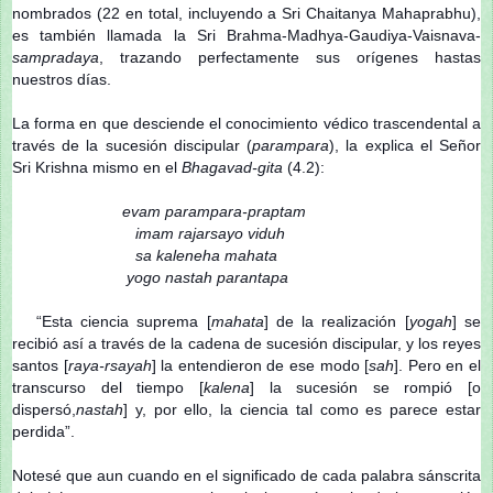
nombrados (22 en total, incluyendo a Sri Chaitanya Mahaprabhu),
es también llamada la Sri Brahma-Madhya-Gaudiya-Vaisnava-
sampradaya
, trazando perfectamente sus orígenes hastas
nuestros días.
La forma en que desciende el conocimiento védico trascendental a
través de la sucesión discipular (
parampara
), la explica el Señor
Sri Krishna mismo en el
Bhagavad-gita
(4.2):
evam parampara-praptam
imam rajars
ayo viduh
sa kaleneha mahata
yogo na
stah parantapa
“Esta ciencia suprema [
mahata
] de la realización [
yogah
] se
recibió así a través de la cadena de sucesión discipular, y los reyes
santos [
raya-rsayah
] la entendieron de ese modo [
sah
]. Pero en el
transcurso del tiempo [
kalena
] la sucesión se rompió [o
dispersó,
nastah
] y, por ello, la ciencia tal como es parece estar
perdida”.
Notesé que aun cuando en el significado de cada palabra sánscrita