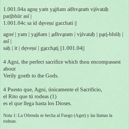
1.001.04a agne̱ yaṁ ya̱jñam a̍dhva̱raṁ vi̱śvata̍ḥ
pari̱bhūr asi̍ |
1.001.04c sa id de̱veṣu̍ gacchati ||
agne̍ | yam | ya̱jñam | a̱dhva̱ram | vi̱śvata̍ḥ | pa̱ri̱-bhūḥ |
asi̍ |
saḥ | it | de̱veṣu̍ | ga̱ccha̱ti̱ ||1.001.04||
4 Agni, the perfect sacrifice which thou encompassest
about
Verily goeth to the Gods.
4 Puesto que, Agni, únicamente el Sacrificio,
el Rito que tú rodeas (1)
es el que llega hasta los Dioses.
Nota 1: La Ofrenda se hecha al Fuego (Agni) y las llamas la
rodean.