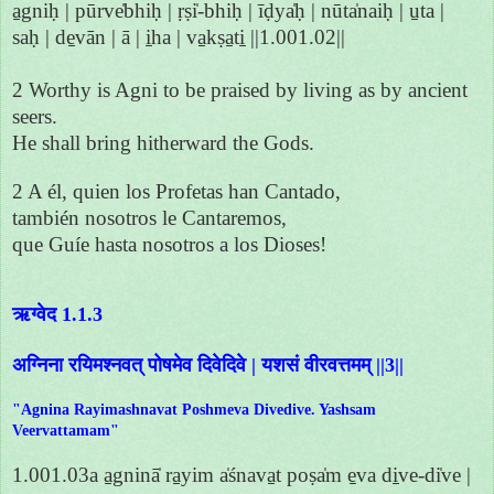
a̱gniḥ | pūrve̍bhiḥ | ṛṣi̍-bhiḥ | īḍya̍ḥ | nūta̍naiḥ | u̱ta |
saḥ | de̱vān | ā | i̱ha | va̱kṣa̱ti̱ ||1.001.02||
2 Worthy is Agni to be praised by living as by ancient
seers.
He shall bring hitherward the Gods.
2 A él, quien los Profetas han Cantado,
también nosotros le Cantaremos,
que Guíe hasta nosotros a los Dioses!
ऋग्वेद 1.1.3
अग्निना रयिमश्नवत् पोषमेव दिवेदिवे | यशसं वीरवत्तमम् ||3||
"Agnina Rayimashnavat Poshmeva Divedive. Yashsam
Veervattamam"
1.001.03a a̱gninā̍ ra̱yim a̍śnava̱t poṣa̍m e̱va di̱ve-di̍ve |