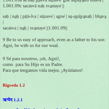
1.001.09c saca̍svā naḥ sva̱staye̍ ||
saḥ | na̱ḥ | pi̱tā-i̍va | sū̱nave̍ | agne̍ | su̱-u̱pā̱ya̱naḥ | bha̱va̱
|
saca̍sva | na̱ḥ | sva̱staye̍ ||1.001.09||
9 Be to us easy of approach, even as a father to his son:
Agni, be with us for our weal.
9 Sé para nosotros, ¡oh, Agni!,
como para Su Hijo es un Padre.
Para que tengamos vida mejor, ¡Ayúdanos!
Rigveda 1.2
ऋग्वेद 1.2.1