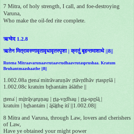
7 Mitra, of holy strength, I call, and foe-destroying
Varuna,
Who make the oil-fed rite complete.
ऋग्वेद 1.2.8
ऋतेन मित्रावरुणावृतावृधावृतस्पृशा | क्रतुं बृहन्तमाशाथे ||8||
Rutena Mitraavarunaavrutaavrudhaavrutasprushaa. Kratum
Bruhantmaashaathe ||8||
1.002.08a ṛ̱tena̍ mitrāvaruṇāv ṛtāvṛdhāv ṛtaspṛśā |
1.002.08c kratu̍m bṛ̱hanta̍m āśāthe ||
ṛ̱tena̍ | mi̱trā̱va̱ru̱ṇau̱ | ṛ̱ta̱-vṛ̱dhau̱ | ṛ̱ta̱-spṛ̱śā̱ |
kratu̍m | bṛ̱hanta̍m | ā̱śā̱the̱ iti̍ ||1.002.08||
8 Mitra and Varuna, through Law, lovers and cherishers
of Law,
Have ye obtained your might power