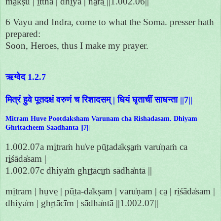
ma̱kṣu | i̱tthā | dhi̱yā | na̱rā̱ ||1.002.06||
6 Vayu and Indra, come to what the Soma. presser hath
prepared:
Soon, Heroes, thus I make my prayer.
ऋग्वेद 1.2.7
मित्रं हुवे पूतदक्षं वरुणं च रिशादसम् | धियं घृताचीं साधन्ता ||7||
Mitram Huve Pootdaksham Varunam cha Rishadasam. Dhiyam
Ghritacheem Saadhanta ||7||
1.002.07a mi̱traṁ hu̍ve pū̱tada̍kṣa̱ṁ varu̍ṇaṁ ca
ri̱śāda̍sam |
1.002.07c dhiya̍ṁ ghṛ̱tācī̱ṁ sādha̍ntā ||
mi̱tram | hu̱ve̱ | pū̱ta-da̍kṣam | varu̍ṇam | ca̱ | ri̱śāda̍sam |
dhiya̍m | ghṛ̱tācī̍m | sādha̍ntā ||1.002.07||