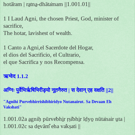
hotā̍ram | ra̱tna̱-dhāta̍mam ||1.001.01||
1 I Laud Agni, the chosen Priest, God, minister of
sacrifice,
The hotar, lavishest of wealth.
1 Canto a Agni,el Sacerdote del Hogar,
el dios del Sacrificio, el Cultrario,
el que Sacrifica y nos Recompensa.
ऋग्वेद 1.1.2
अग्निः पुर्वेभिर्ऋषिभिरीड्यो नूतनैरुत | स देवान् एह वक्षति ||2||
"Agnihi Purvebhirrishibhiridyo Nutanairut. Sa Devaan Eh
Vakshati"
1.001.02a a̱gniḥ pūrve̍bhi̱r ṛṣi̍bhi̱r īḍyo̱ nūta̍nair u̱ta |
1.001.02c sa de̱vām̐ eha va̍kṣati ||