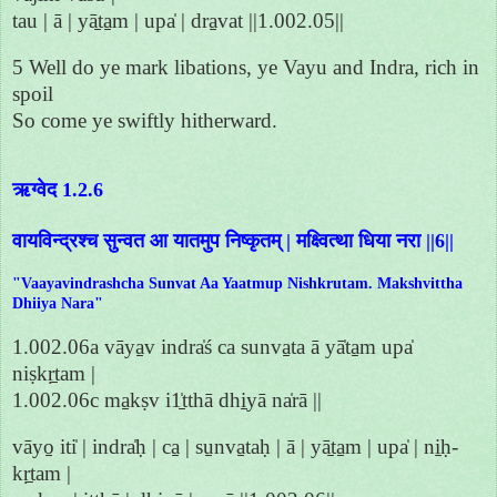
tau | ā | yā̱ta̱m | upa̍ | dra̱vat ||1.002.05||
5 Well do ye mark libations, ye Vayu and Indra, rich in
spoil
So come ye swiftly hitherward.
ऋग्वेद 1.2.6
वायविन्द्रश्च सुन्वत आ यातमुप निष्कृतम् | मक्ष्वित्था धिया नरा ||6||
"Vaayavindrashcha Sunvat Aa Yaatmup Nishkrutam. Makshvittha
Dhiiya Nara"
1.002.06a vāya̱v indra̍ś ca sunva̱ta ā yā̍ta̱m upa̍
niṣkṛ̱tam |
1.002.06c ma̱kṣv i1̱̍tthā dhi̱yā na̍rā ||
vāyo̱ iti̍ | indra̍ḥ | ca̱ | su̱nva̱taḥ | ā | yā̱ta̱m | upa̍ | ni̱ḥ-
kṛ̱tam |