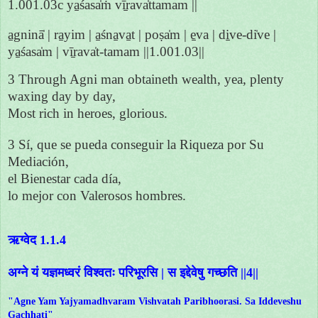
1.001.03c ya̱śasa̍ṁ vī̱rava̍ttamam ||
a̱gninā̍ | ra̱yim | a̱śna̱va̱t | poṣa̍m | e̱va | di̱ve-di̍ve |
ya̱śasa̍m | vī̱rava̍t-tamam ||1.001.03||
3 Through Agni man obtaineth wealth, yea, plenty
waxing day by day,
Most rich in heroes, glorious.
3 Sí, que se pueda conseguir la Riqueza por Su
Mediación,
el Bienestar cada día,
lo mejor con Valerosos hombres.
ऋग्वेद 1.1.4
अग्ने यं यज्ञमध्वरं विश्वतः परिभूरसि | स इद्देवेषु गच्छति ||4||
"Agne Yam Yajyamadhvaram Vishvatah Paribhoorasi. Sa Iddeveshu
Gachhati"