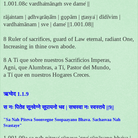
1.001.08c vardha̍māna̱ṁ sve dame̍ ||
rāja̍ntam | a̱dhva̱rāṇā̍m | go̱pām | ṛ̱tasya̍ | dīdi̍vim |
vardha̍mānam | sve | dame̍ ||1.001.08||
8 Ruler of sacrifices, guard of Law eternal, radiant One,
Increasing in thine own abode.
8 A Ti que sobre nuestros Sacrificios Imperas,
Agni, que Alumbras, a Tí, Pastor del Mundo,
a Tí que en nuestros Hogares Creces.
ऋग्वेद 1.1.9
स नः पितेव सूनवेग्ने सूपायनो भव | सचस्वा नः स्वस्तये ||9||
"Sa Nah Piteva Soonvegne Soopaayano Bhava. Sachasvaa Nah
Svastaye"
1.001.09a sa na̍ḥ pi̱teva̍ sū̱nave 'gne̍ sūpāya̱no bha̍va |