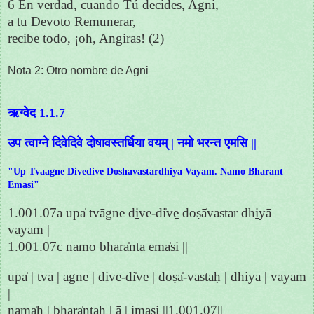
6 En verdad, cuando Tú decides, Agni,
a tu Devoto Remunerar,
recibe todo, ¡oh, Angiras! (2)
Nota 2: Otro nombre de Agni
ऋग्वेद 1.1.7
उप त्वाग्ने दिवेदिवे दोषावस्तर्धिया वयम् | नमो भरन्त एमसि ||
"Up Tvaagne Divedive Doshavastardhiya Vayam. Namo Bharant
Emasi"
1.001.07a upa̍ tvāgne di̱ve-di̍ve̱ doṣā̍vastar dhi̱yā
va̱yam |
1.001.07c namo̱ bhara̍nta̱ ema̍si ||
upa̍ | tvā̱ | a̱gne̱ | di̱ve-di̍ve | doṣā̍-vastaḥ | dhi̱yā | va̱yam
|
nama̍ḥ | bhara̍ntaḥ | ā | i̱ma̱si̱ ||1.001.07||