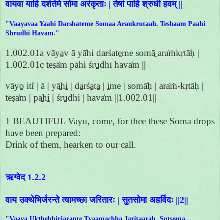
वायवा याहि दर्शतेमे सोमा अरंकृताः | तेषां पाहि श्रुधी हवम् ||
"Vaayavaa Yaahi Darshateme Somaa Arankrutaah. Teshaam Paahi
Shrudhi Havam."
1.002.01a vāya̱v ā yā̍hi darśate̱me somā̱ ara̍ṁkṛtāḥ |
1.002.01c teṣā̍m pāhi śru̱dhī hava̍m ||
vāyo̱ iti̍ | ā | yā̱hi̱ | da̱rśa̱ta̱ | i̱me | somā̍ḥ | ara̍ṁ-kṛtāḥ |
teṣā̍m | pā̱hi̱ | śru̱dhi | hava̍m ||1.002.01||
1 BEAUTIFUL Vayu, come, for thee these Soma drops
have been prepared:
Drink of them, hearken to our call.
ऋग्वेद 1.2.2
वाय उक्थेभिर्जरन्ते त्वामच्छा जरितारः | सुतसोमा अहर्विदः ||2||
"Vaaya Ukthebhirjarante Tvaamachha Jaritaarah. Sutsoma