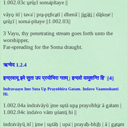
1.002.03c u̱rū̱cī soma̍pītaye ||
vāyo̱ iti̍ | tava̍ | pra̱-pṛ̱ñca̱tī | dhenā̍ | ji̱gā̱ti̱ | dā̱śuṣe̍ |
u̱rū̱cī | soma̍-pītaye ||1.002.03||
3 Vayu, thy penetrating stream goes forth unto the
worshipper,
Far-spreading for the Soma draught.
ऋग्वेद 1.2.4
इन्द्रवायू इमे सुता उप प्रयोभिरा गतम् | इन्दवो वामुशन्ति हि' ||4||
Indravaayu Ime Suta Up Prayobhira Gatam. Indavo Vaamushanti
Hi.
1.002.04a indra̍vāyū i̱me su̱tā upa̱ prayo̍bhi̱r ā ga̍tam |
1.002.04c inda̍vo vām u̱śanti̱ hi ||
indra̍vāyū̱ iti̍ | i̱me | su̱tāḥ | upa̍ | praya̍ḥ-bhi̱ḥ | ā | ga̱ta̱m