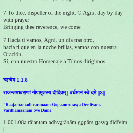
7 To thee, dispeller of the night, O Agni, day by day
with prayer
Bringing thee reverence, we come
7 Hacia ti vamos, Agni, un día tras otro,
hacia ti que en la noche brillas, vamos con nuestra
Oración.
Sí, con nuestro Homenaje a Tí nos dirigimos.
ऋग्वेद 1.1.8
राजन्तमध्वराणां गोपामृतस्य दीदिवम् | वर्धमानं स्वे दमे ||8||
"Raajantamadhvaranaam Gopaamrutasya Deedivam.
Vardhamaanam Sve Dame"
1.001.08a rāja̍ntam adhva̱rāṇā̍ṁ go̱pām ṛ̱tasya̱ dīdi̍vim
|