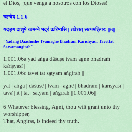
el Dios, ¡que venga a nosotros con los Dioses!
ऋग्वेद 1.1.6
यदङ्ग दाशुषे त्वमग्ने भद्रं करिष्यसि | तवेत्तत् सत्यमङ्गिरः ||6||
"Yadang Daashushe Tvamagne Bhadram Karishyasi. Tavettat
Satyamangirah"
1.001.06a yad a̱ṅga dā̱śuṣe̱ tvam agne̍ bha̱draṁ
ka̍ri̱ṣyasi̍ |
1.001.06c tavet tat sa̱tyam a̍ṅgiraḥ ||
yat | a̱ṅga | dā̱śuṣe̍ | tvam | agne̍ | bha̱dram | ka̱ri̱ṣyasi̍ |
tava̍ | it | tat | sa̱tyam | a̱ṅgi̱ra̱ḥ ||1.001.06||
6 Whatever blessing, Agni, thou wilt grant unto thy
worshipper,
That, Angiras, is indeed thy truth.