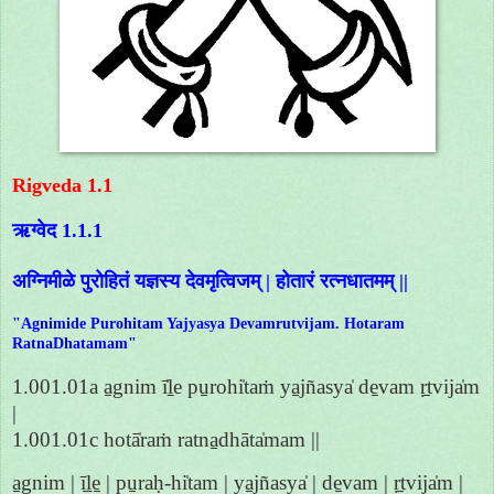
Rigveda 1.1
ऋग्वेद 1.1.1
अग्निमीळे पुरोहितं यज्ञस्य देवमृत्विजम् | होतारं रत्नधातमम् ||
"Agnimide Purohitam Yajyasya Devamrutvijam. Hotaram
RatnaDhatamam"
1.001.01a a̱gnim ī̍ḻe pu̱rohi̍taṁ ya̱jñasya̍ de̱vam ṛ̱tvija̍m
|
1.001.01c hotā̍raṁ ratna̱dhāta̍mam ||
a̱gnim | ī̱ḻe̱ | pu̱raḥ-hi̍tam | ya̱jñasya̍ | de̱vam | ṛ̱tvija̍m |