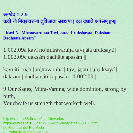
ऋग्वेद 1.2.9
कवी नो मित्रावरुणा तुविजाता उरुक्षया | दक्षं दधाते अपसम् ||9||
"Kavi No Mitraavarunaa Tuvijaataa Urukshayaa. Daksham
Dadhaate Apsam"
1.002.09a ka̱vī no̍ mi̱trāvaru̍ṇā tuvijā̱tā u̍ru̱kṣayā̍ |
1.002.09c dakṣa̍ṁ dadhāte a̱pasa̍m ||
ka̱vī iti̍ | na̱ḥ | mi̱trāvaru̍ṇā | tu̱vi̱-jā̱tau | u̱ru̱-kṣayā̍ |
dakṣa̍m | da̱dhā̱te̱ iti̍ | a̱pasa̍m ||1.002.09||
9 Our Sages, Mitra-Varuna, wide dominion, strong by
birth,
Vouchsafe us strength that worketh well.
http://in.shop.88db.com/ojaslife/vedas
http://www.detlef108.de/RV01-with-Padapatha-T-UTF8.html
Lo Esencial del Rig Veda
El Portal de la India Antigua