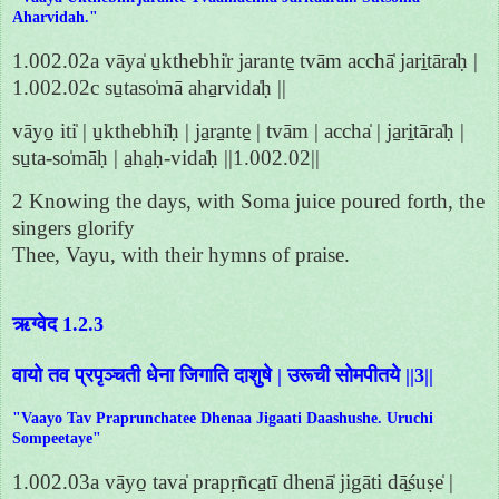
Aharvidah."
1.002.02a vāya̍ u̱kthebhi̍r jarante̱ tvām acchā̍ jari̱tāra̍ḥ |
1.002.02c su̱taso̍mā aha̱rvida̍ḥ ||
vāyo̱ iti̍ | u̱kthebhi̍ḥ | ja̱ra̱nte̱ | tvām | accha̍ | ja̱ri̱tāra̍ḥ |
su̱ta-so̍māḥ | a̱ha̱ḥ-vida̍ḥ ||1.002.02||
2 Knowing the days, with Soma juice poured forth, the
singers glorify
Thee, Vayu, with their hymns of praise.
ऋग्वेद 1.2.3
वायो तव प्रपृञ्चती धेना जिगाति दाशुषे | उरूची सोमपीतये ||3||
"Vaayo Tav Praprunchatee Dhenaa Jigaati Daashushe. Uruchi
Sompeetaye"
1.002.03a vāyo̱ tava̍ prapṛñca̱tī dhenā̍ jigāti dā̱śuṣe̍ |