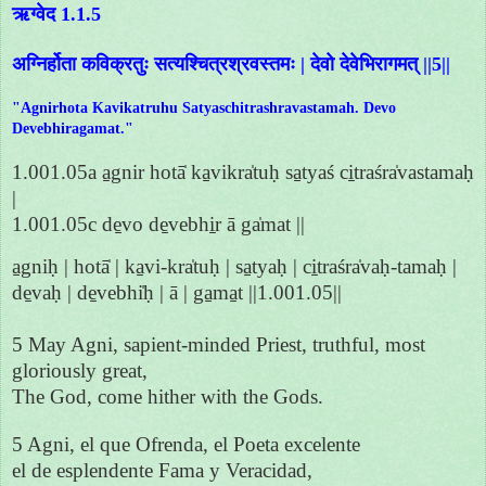
ऋग्वेद 1.1.5
अग्निर्होता कविक्रतुः सत्यश्चित्रश्रवस्तमः | देवो देवेभिरागमत् ||5||
"Agnirhota Kavikatruhu Satyaschitrashravastamah. Devo
Devebhiragamat."
1.001.05a a̱gnir hotā̍ ka̱vikra̍tuḥ sa̱tyaś ci̱traśra̍vastamaḥ
|
1.001.05c de̱vo de̱vebhi̱r ā ga̍mat ||
a̱gniḥ | hotā̍ | ka̱vi-kra̍tuḥ | sa̱tyaḥ | ci̱traśra̍vaḥ-tamaḥ |
de̱vaḥ | de̱vebhi̍ḥ | ā | ga̱ma̱t ||1.001.05||
5 May Agni, sapient-minded Priest, truthful, most
gloriously great,
The God, come hither with the Gods.
5 Agni, el que Ofrenda, el Poeta excelente
el de esplendente Fama y Veracidad,