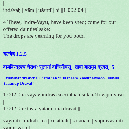
|
inda̍vaḥ | vām | u̱śanti̍ | hi ||1.002.04||
4 These, Indra-Vayu, have been shed; come for our
offered dainties' sake:
The drops are yearning for you both.
ऋग्वेद 1.2.5
वायविन्द्रश्च चेतथः सुतानां वाजिनीवसू | तावा यातमुप द्रवत् ||5||
"Vaayavindrashcha Chetathah Sutaanaam Vaadineevasoo. Taavaa
Yaatmup Dravat"
1.002.05a vāya̱v indra̍ś ca cetathaḥ su̱tānā̍ṁ vājinīvasū
|
1.002.05c tāv ā yā̍ta̱m upa̍ dra̱vat ||
vāyo̱ iti̍ | indra̍ḥ | ca̱ | ce̱ta̱tha̱ḥ | su̱tānā̍m | vā̱ji̱nī̱va̱sū̱ iti̍
vājinī-vasū |