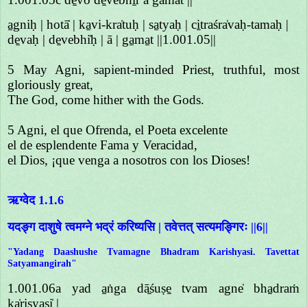
a̱gniḥ | hotā̍ | ka̱vi-kra̍tuḥ | sa̱tyaḥ | ci̱traśra̍vaḥ-tamaḥ |
de̱vaḥ | de̱vebhi̍ḥ | ā | ga̱ma̱t ||1.001.05||
5 May Agni, sapient-minded Priest, truthful, most
gloriously great,
The God, come hither with the Gods.
5 Agni, el que Ofrenda, el Poeta excelente
el de esplendente Fama y Veracidad,
el Dios, ¡que venga a nosotros con los Dioses!
ऋग्वेद 1.1.6
यदङ्ग दाशुषे त्वमग्ने भद्रं करिष्यसि | तवेत्तत् सत्यमङ्गिरः ||6||
"Yadang Daashushe Tvamagne Bhadram Karishyasi. Tavettat
Satyamangirah"
1.001.06a yad a̱ṅga dā̱śuṣe̱ tvam agne̍ bha̱draṁ
ka̍ri̱ṣyasi̍ |