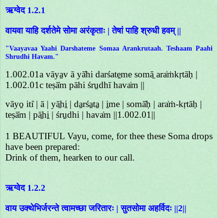
ऋग्वेद 1.2.1
वायवा याहि दर्शतेमे सोमा अरंकृताः | तेषां पाहि श्रुधी हवम् ||
"Vaayavaa Yaahi Darshateme Somaa Arankrutaah. Teshaam Paahi
Shrudhi Havam."
1.002.01a vāya̱v ā yā̍hi darśate̱me somā̱ ara̍ṁkṛtāḥ |
1.002.01c teṣā̍m pāhi śru̱dhī hava̍m ||
vāyo̱ iti̍ | ā | yā̱hi̱ | da̱rśa̱ta̱ | i̱me | somā̍ḥ | ara̍ṁ-kṛtāḥ |
teṣā̍m | pā̱hi̱ | śru̱dhi | hava̍m ||1.002.01||
1 BEAUTIFUL Vayu, come, for thee these Soma drops
have been prepared:
Drink of them, hearken to our call.
ऋग्वेद 1.2.2
वाय उक्थेभिर्जरन्ते त्वामच्छा जरितारः | सुतसोमा अहर्विदः ||2||