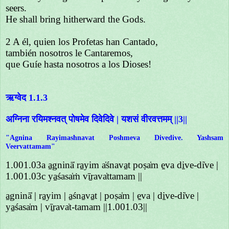
seers.
He shall bring hitherward the Gods.
2 A él, quien los Profetas han Cantado,
también nosotros le Cantaremos,
que Guíe hasta nosotros a los Dioses!
ऋग्वेद 1.1.3
अग्निना रयिमश्नवत् पोषमेव दिवेदिवे | यशसं वीरवत्तमम् ||3||
"Agnina Rayimashnavat Poshmeva Divedive. Yashsam
Veervattamam"
1.001.03a a̱gninā̍ ra̱yim a̍śnava̱t poṣa̍m e̱va di̱ve-di̍ve |
1.001.03c ya̱śasa̍ṁ vī̱rava̍ttamam ||
a̱gninā̍ | ra̱yim | a̱śna̱va̱t | poṣa̍m | e̱va | di̱ve-di̍ve |
ya̱śasa̍m | vī̱rava̍t-tamam ||1.001.03||