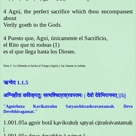
4 Agni, the perfect sacrifice which thou encompassest
about
Verily goeth to the Gods.
4 Puesto que, Agni, únicamente el Sacrificio,
el Rito que tú rodeas (1)
es el que llega hasta los Dioses.
Nota 1: La Ofrenda se hecha al Fuego (Agni) y las llamas la rodean.
ऋग्वेद 1.1.5
अग्निर्होता कविक्रतुः सत्यश्चित्रश्रवस्तमः | देवो देवेभिरागमत् ||5||
"Agnirhota Kavikatruhu Satyaschitrashravastamah. Devo
Devebhiragamat."
1.001.05a a̱gnir hotā̍ ka̱vikra̍tuḥ sa̱tyaś ci̱traśra̍vastamaḥ
|
1.001.05c de̱vo de̱vebhi̱r ā ga̍mat ||