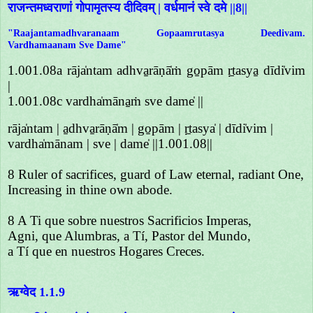
राजन्तमध्वराणां गोपामृतस्य दीदिवम् | वर्धमानं स्वे दमे ||8||
"Raajantamadhvaranaam Gopaamrutasya Deedivam.
Vardhamaanam Sve Dame"
1.001.08a rāja̍ntam adhva̱rāṇā̍ṁ go̱pām ṛ̱tasya̱ dīdi̍vim
|
1.001.08c vardha̍māna̱ṁ sve dame̍ ||
rāja̍ntam | a̱dhva̱rāṇā̍m | go̱pām | ṛ̱tasya̍ | dīdi̍vim |
vardha̍mānam | sve | dame̍ ||1.001.08||
8 Ruler of sacrifices, guard of Law eternal, radiant One,
Increasing in thine own abode.
8 A Ti que sobre nuestros Sacrificios Imperas,
Agni, que Alumbras, a Tí, Pastor del Mundo,
a Tí que en nuestros Hogares Creces.
ऋग्वेद 1.1.9