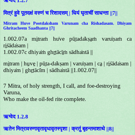
ऋग्वेद 1.2.7
मित्रं हुवे पूतदक्षं वरुणं च रिशादसम् | धियं घृताचीं साधन्ता ||7||
Mitram Huve Pootdaksham Varunam cha Rishadasam. Dhiyam
Ghritacheem Saadhanta ||7||
1.002.07a mi̱traṁ hu̍ve pū̱tada̍kṣa̱ṁ varu̍ṇaṁ ca
ri̱śāda̍sam |
1.002.07c dhiya̍ṁ ghṛ̱tācī̱ṁ sādha̍ntā ||
mi̱tram | hu̱ve̱ | pū̱ta-da̍kṣam | varu̍ṇam | ca̱ | ri̱śāda̍sam |
dhiya̍m | ghṛ̱tācī̍m | sādha̍ntā ||1.002.07||
7 Mitra, of holy strength, I call, and foe-destroying
Varuna,
Who make the oil-fed rite complete.
ऋग्वेद 1.2.8
ऋतेन मित्रावरुणावृतावृधावृतस्पृशा | क्रतुं बृहन्तमाशाथे ||8||