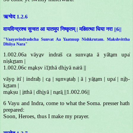
ऋग्वेद 1.2.6
वायविन्द्रश्च सुन्वत आ यातमुप निष्कृतम् | मक्ष्वित्था धिया नरा ||6||
"Vaayavindrashcha Sunvat Aa Yaatmup Nishkrutam. Makshvittha
Dhiiya Nara"
1.002.06a vāya̱v indra̍ś ca sunva̱ta ā yā̍ta̱m upa̍
niṣkṛ̱tam |
1.002.06c ma̱kṣv i1̱̍tthā dhi̱yā na̍rā ||
vāyo̱ iti̍ | indra̍ḥ | ca̱ | su̱nva̱taḥ | ā | yā̱ta̱m | upa̍ | ni̱ḥ-
kṛ̱tam |
ma̱kṣu | i̱tthā | dhi̱yā | na̱rā̱ ||1.002.06||
6 Vayu and Indra, come to what the Soma. presser hath
prepared:
Soon, Heroes, thus I make my prayer.