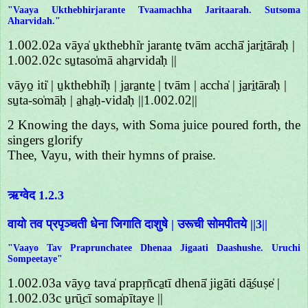
"Vaaya Ukthebhirjarante Tvaamachha Jaritaarah. Sutsoma
Aharvidah."
1.002.02a vāya̍ u̱kthebhi̍r jarante̱ tvām acchā̍ jari̱tāra̍ḥ |
1.002.02c su̱taso̍mā aha̱rvida̍ḥ ||
vāyo̱ iti̍ | u̱kthebhi̍ḥ | ja̱ra̱nte̱ | tvām | accha̍ | ja̱ri̱tāra̍ḥ |
su̱ta-so̍māḥ | a̱ha̱ḥ-vida̍ḥ ||1.002.02||
2 Knowing the days, with Soma juice poured forth, the
singers glorify
Thee, Vayu, with their hymns of praise.
ऋग्वेद 1.2.3
वायो तव प्रपृञ्चती धेना जिगाति दाशुषे | उरूची सोमपीतये ||3||
"Vaayo Tav Praprunchatee Dhenaa Jigaati Daashushe. Uruchi
Sompeetaye"
1.002.03a vāyo̱ tava̍ prapṛñca̱tī dhenā̍ jigāti dā̱śuṣe̍ |
1.002.03c u̱rū̱cī soma̍pītaye ||