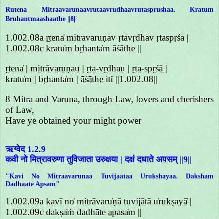
Rutena Mitraavarunaavrutaavrudhaavrutasprushaa. Kratum
Bruhantmaashaathe ||8||
1.002.08a ṛ̱tena̍ mitrāvaruṇāv ṛtāvṛdhāv ṛtaspṛśā |
1.002.08c kratu̍m bṛ̱hanta̍m āśāthe ||
ṛ̱tena̍ | mi̱trā̱va̱ru̱ṇau̱ | ṛ̱ta̱-vṛ̱dhau̱ | ṛ̱ta̱-spṛ̱śā̱ |
kratu̍m | bṛ̱hanta̍m | ā̱śā̱the̱ iti̍ ||1.002.08||
8 Mitra and Varuna, through Law, lovers and cherishers
of Law,
Have ye obtained your might power
ऋग्वेद 1.2.9
कवी नो मित्रावरुणा तुविजाता उरुक्षया | दक्षं दधाते अपसम् ||9||
"Kavi No Mitraavarunaa Tuvijaataa Urukshayaa. Daksham
Dadhaate Apsam"
1.002.09a ka̱vī no̍ mi̱trāvaru̍ṇā tuvijā̱tā u̍ru̱kṣayā̍ |
1.002.09c dakṣa̍ṁ dadhāte a̱pasa̍m ||