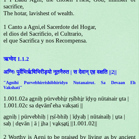
sacrifice,
The hotar, lavishest of wealth.
1 Canto a Agni,el Sacerdote del Hogar,
el dios del Sacrificio, el Cultrario,
el que Sacrifica y nos Recompensa.
ऋग्वेद 1.1.2
अग्निः पुर्वेभिर्ऋषिभिरीड्यो नूतनैरुत | स देवान् एह वक्षति ||2||
"Agnihi Purvebhirrishibhiridyo Nutanairut. Sa Devaan Eh
Vakshati"
1.001.02a a̱gniḥ pūrve̍bhi̱r ṛṣi̍bhi̱r īḍyo̱ nūta̍nair u̱ta |
1.001.02c sa de̱vām̐ eha va̍kṣati ||
a̱gniḥ | pūrve̍bhiḥ | ṛṣi̍-bhiḥ | īḍya̍ḥ | nūta̍naiḥ | u̱ta |
saḥ | de̱vān | ā | i̱ha | va̱kṣa̱ti̱ ||1.001.02||
2 Worthy is Agni to be praised by living as by ancient