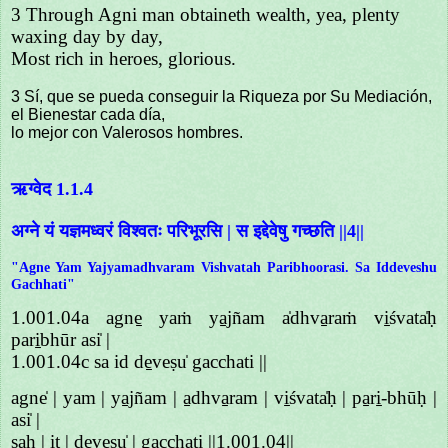
3 Through Agni man obtaineth wealth, yea, plenty
waxing day by day,
Most rich in heroes, glorious.
3 Sí, que se pueda conseguir la Riqueza por Su Mediación,
el Bienestar cada día,
lo mejor con Valerosos hombres.
ऋग्वेद 1.1.4
अग्ने यं यज्ञमध्वरं विश्वतः परिभूरसि | स इद्देवेषु गच्छति ||4||
"Agne Yam Yajyamadhvaram Vishvatah Paribhoorasi. Sa Iddeveshu
Gachhati"
1.001.04a agne̱ yaṁ ya̱jñam a̍dhva̱raṁ vi̱śvata̍ḥ
pari̱bhūr asi̍ |
1.001.04c sa id de̱veṣu̍ gacchati ||
agne̍ | yam | ya̱jñam | a̱dhva̱ram | vi̱śvata̍ḥ | pa̱ri̱-bhūḥ |
asi̍ |
saḥ | it | de̱veṣu̍ | ga̱ccha̱ti̱ ||1.001.04||