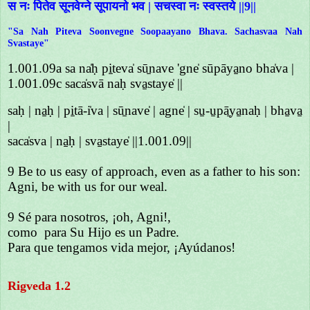
स नः पितेव सूनवेग्ने सूपायनो भव | सचस्वा नः स्वस्तये ||9||
"Sa Nah Piteva Soonvegne Soopaayano Bhava. Sachasvaa Nah
Svastaye"
1.001.09a sa na̍ḥ pi̱teva̍ sū̱nave 'gne̍ sūpāya̱no bha̍va |
1.001.09c saca̍svā naḥ sva̱staye̍ ||
saḥ | na̱ḥ | pi̱tā-i̍va | sū̱nave̍ | agne̍ | su̱-u̱pā̱ya̱naḥ | bha̱va̱
|
saca̍sva | na̱ḥ | sva̱staye̍ ||1.001.09||
9 Be to us easy of approach, even as a father to his son:
Agni, be with us for our weal.
9 Sé para nosotros, ¡oh, Agni!,
como para Su Hijo es un Padre.
Para que tengamos vida mejor, ¡Ayúdanos!
Rigveda 1.2