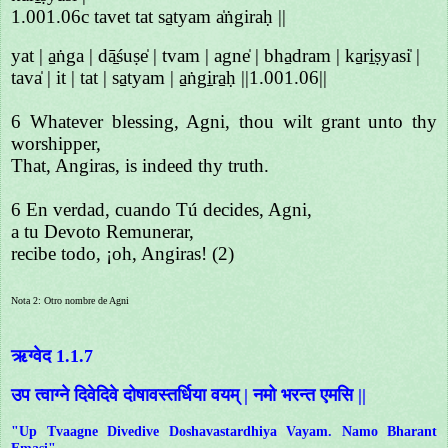
1.001.06c tavet tat sa̱tyam a̍ṅgiraḥ ||
yat | a̱ṅga | dā̱śuṣe̍ | tvam | agne̍ | bha̱dram | ka̱ri̱ṣyasi̍ |
tava̍ | it | tat | sa̱tyam | a̱ṅgi̱ra̱ḥ ||1.001.06||
6 Whatever blessing, Agni, thou wilt grant unto thy
worshipper,
That, Angiras, is indeed thy truth.
6 En verdad, cuando Tú decides, Agni,
a tu Devoto Remunerar,
recibe todo, ¡oh, Angiras! (2)
Nota 2: Otro nombre de Agni
ऋग्वेद 1.1.7
उप त्वाग्ने दिवेदिवे दोषावस्तर्धिया वयम् | नमो भरन्त एमसि ||
"Up Tvaagne Divedive Doshavastardhiya Vayam. Namo Bharant