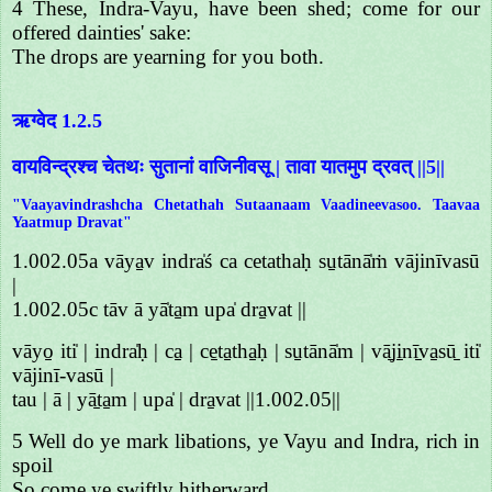
4 These, Indra-Vayu, have been shed; come for our
offered dainties' sake:
The drops are yearning for you both.
ऋग्वेद 1.2.5
वायविन्द्रश्च चेतथः सुतानां वाजिनीवसू | तावा यातमुप द्रवत् ||5||
"Vaayavindrashcha Chetathah Sutaanaam Vaadineevasoo. Taavaa
Yaatmup Dravat"
1.002.05a vāya̱v indra̍ś ca cetathaḥ su̱tānā̍ṁ vājinīvasū
|
1.002.05c tāv ā yā̍ta̱m upa̍ dra̱vat ||
vāyo̱ iti̍ | indra̍ḥ | ca̱ | ce̱ta̱tha̱ḥ | su̱tānā̍m | vā̱ji̱nī̱va̱sū̱ iti̍
vājinī-vasū |
tau | ā | yā̱ta̱m | upa̍ | dra̱vat ||1.002.05||
5 Well do ye mark libations, ye Vayu and Indra, rich in
spoil
So come ye swiftly hitherward.