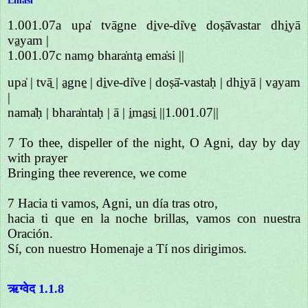
Emasi"
1.001.07a upa̍ tvāgne di̱ve-di̍ve̱ doṣā̍vastar dhi̱yā
va̱yam |
1.001.07c namo̱ bhara̍nta̱ ema̍si ||
upa̍ | tvā̱ | a̱gne̱ | di̱ve-di̍ve | doṣā̍-vastaḥ | dhi̱yā | va̱yam
|
nama̍ḥ | bhara̍ntaḥ | ā | i̱ma̱si̱ ||1.001.07||
7 To thee, dispeller of the night, O Agni, day by day
with prayer
Bringing thee reverence, we come
7 Hacia ti vamos, Agni, un día tras otro,
hacia ti que en la noche brillas, vamos con nuestra
Oración.
Sí, con nuestro Homenaje a Tí nos dirigimos.
ऋग्वेद 1.1.8