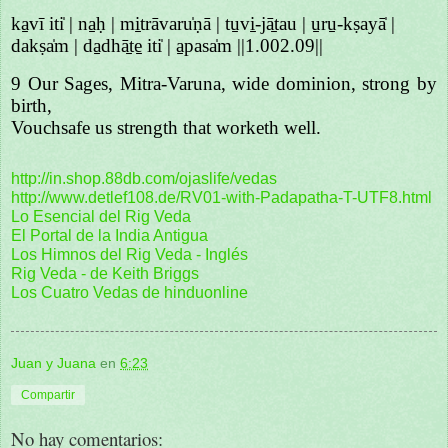
ka̱vī iti̍ | na̱ḥ | mi̱trāvaru̍ṇā | tu̱vi̱-jā̱tau | u̱ru̱-kṣayā̍ |
dakṣa̍m | da̱dhā̱te̱ iti̍ | a̱pasa̍m ||1.002.09||
9 Our Sages, Mitra-Varuna, wide dominion, strong by
birth,
Vouchsafe us strength that worketh well.
http://in.shop.88db.com/ojaslife/vedas
http://www.detlef108.de/RV01-with-Padapatha-T-UTF8.html
Lo Esencial del Rig Veda
El Portal de la India Antigua
Los Himnos del Rig Veda - Inglés
Rig Veda - de Keith Briggs
Los Cuatro Vedas de hinduonline
Juan y Juana
en
6:23
Compartir
No hay comentarios: