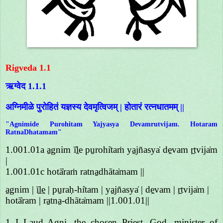
Rigveda 1.1
ऋग्वेद 1.1.1
अग्निमीळे पुरोहितं यज्ञस्य देवमृत्विजम् | होतारं रत्नधातमम् ||
"Agnimide Purohitam Yajyasya Devamrutvijam. Hotaram
RatnaDhatamam"
1.001.01a a̱gnim ī̍ḻe pu̱rohi̍taṁ ya̱jñasya̍ de̱vam ṛ̱tvija̍m
|
1.001.01c hotā̍raṁ ratna̱dhāta̍mam ||
a̱gnim | ī̱ḻe̱ | pu̱raḥ-hi̍tam | ya̱jñasya̍ | de̱vam | ṛ̱tvija̍m |
hotā̍ram | ra̱tna̱-dhāta̍mam ||1.001.01||
1 I Laud Agni, the chosen Priest, God, minister of