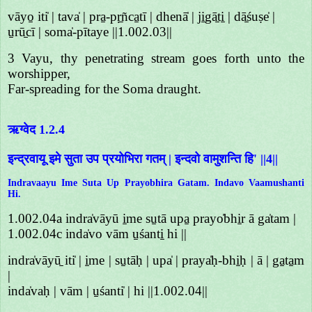
vāyo̱ iti̍ | tava̍ | pra̱-pṛ̱ñca̱tī | dhenā̍ | ji̱gā̱ti̱ | dā̱śuṣe̍ |
u̱rū̱cī | soma̍-pītaye ||1.002.03||
3 Vayu, thy penetrating stream goes forth unto the
worshipper,
Far-spreading for the Soma draught.
ऋग्वेद 1.2.4
इन्द्रवायू इमे सुता उप प्रयोभिरा गतम् | इन्दवो वामुशन्ति हि' ||4||
Indravaayu Ime Suta Up Prayobhira Gatam. Indavo Vaamushanti
Hi.
1.002.04a indra̍vāyū i̱me su̱tā upa̱ prayo̍bhi̱r ā ga̍tam |
1.002.04c inda̍vo vām u̱śanti̱ hi ||
indra̍vāyū̱ iti̍ | i̱me | su̱tāḥ | upa̍ | praya̍ḥ-bhi̱ḥ | ā | ga̱ta̱m
|
inda̍vaḥ | vām | u̱śanti̍ | hi ||1.002.04||