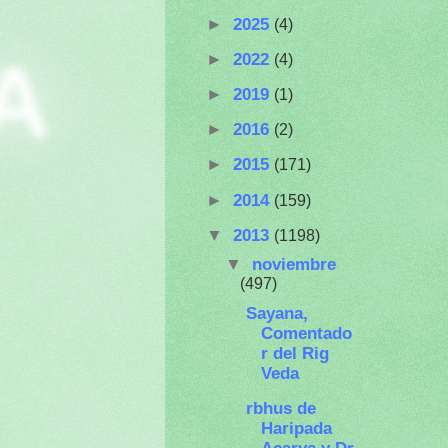
►
2025
(4)
A
►
2022
(4)
►
2019
(1)
►
2016
(2)
►
2015
(171)
►
2014
(159)
▼
2013
(1198)
▼
noviembre
(497)
Sayana,
Comentado
r del Rig
Veda
rbhus de
Haripada