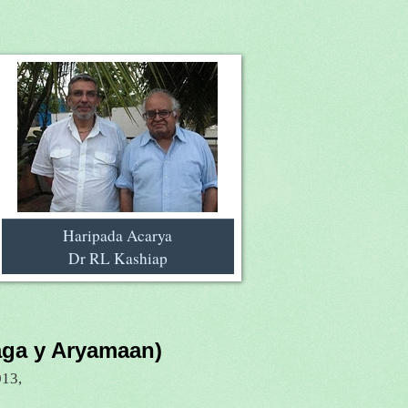
Haripada Acarya
Dr RL Kashiap
aga y Aryamaan)
013,