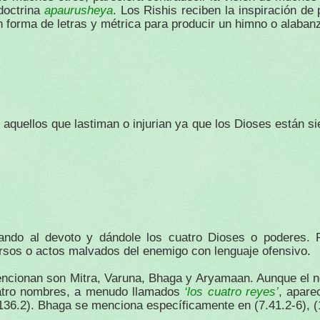
apaurusheya
 doctrina
. Los Rishis reciben la inspiración de
n forma de letras y métrica para producir un himno o alaban
aquellos que lastiman o injurian ya que los Dioses están s
ndo al devoto y dándole los cuatro Dioses o poderes. P
ursos o actos malvados del enemigo con lenguaje ofensivo.
encionan son Mitra, Varuna, Bhaga y Aryamaan. Aunque el 
‘los cuatro reyes’
uatro nombres, a menudo llamados
, apare
36.2). Bhaga se menciona específicamente en (7.41.2-6), (1