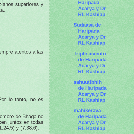
Haripada
 planos superiores y
Acarya y Dr
za.
RL Kashiap
Sudaasa de
Haripada
Acarya y Dr
RL Kashiap
iempre atentos a las
Triple asiento
de Haripada
Acarya y Dr
RL Kashiap
sahuutibhih
de Haripada
Acarya y Dr
or lo tanto, no es
RL Kashiap
mahikerava
de Haripada
nombre de Bhaga no
Acarya y Dr
cen juntos en todas
.24.5) y (7.38.6).
RL Kashiap