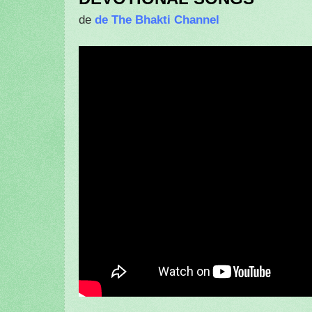
de The Bhakti Channel
de