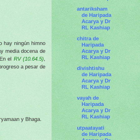
antariksham
de Haripada
Acarya y Dr
RL Kashiap
chitra de
No hay ningún himno
Haripada
Acarya y Dr
Hay media docena de
RL Kashiap
RV (10.64.5)
 En el
,
 progreso a pesar de
divishtishu
de Haripada
Acarya y Dr
RL Kashiap
vayah de
Haripada
Acarya y Dr
RL Kashiap
, Aryamaan y Bhaga.
utpaatayati
de Haripada