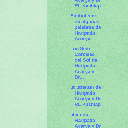
Acarya y Dr
RL Kashiap
Simbolismo
de algunas
palabras de
Haripada
Acarya ...
Los Siete
Corceles
del Sol de
Haripada
Acarya y
Dr...
ut uttaram de
Haripada
Acarya y Dr
RL Kashiap
ahah de
Haripada
Acarya y Dr