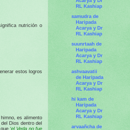
Acarya y Dr
RL Kashiap
samudra de
Haripada
ignifica nutrición o
Acarya y Dr
RL Kashiap
suunrtaah de
Haripada
Acarya y Dr
RL Kashiap
ashvaavatii
enerar estos logros
de Haripada
Acarya y Dr
RL Kashiap
hi kam de
Haripada
Acarya y Dr
RL Kashiap
 himno, es alimento
 del Dios dentro del
arvaañcha de
‘el Veda no fue
s que