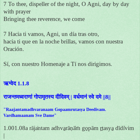
7 To thee, dispeller of the night, O Agni, day by day
with prayer
Bringing thee reverence, we come
7 Hacia ti vamos, Agni, un día tras otro,
hacia ti que en la noche brillas, vamos con nuestra
Oración.
Sí, con nuestro Homenaje a Tí nos dirigimos.
ऋग्वेद 1.1.8
राजन्तमध्वराणां गोपामृतस्य दीदिवम् | वर्धमानं स्वे दमे ||8||
"Raajantamadhvaranaam Gopaamrutasya Deedivam.
Vardhamaanam Sve Dame"
1.001.08a rāja̍ntam adhva̱rāṇā̍ṁ go̱pām ṛ̱tasya̱ dīdi̍vim
|