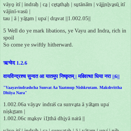
vāyo̱ iti̍ | indra̍ḥ | ca̱ | ce̱ta̱tha̱ḥ | su̱tānā̍m | vā̱ji̱nī̱va̱sū̱ iti̍
vājinī-vasū |
tau | ā | yā̱ta̱m | upa̍ | dra̱vat ||1.002.05||
5 Well do ye mark libations, ye Vayu and Indra, rich in
spoil
So come ye swiftly hitherward.
ऋग्वेद 1.2.6
वायविन्द्रश्च सुन्वत आ यातमुप निष्कृतम् | मक्ष्वित्था धिया नरा ||6||
"Vaayavindrashcha Sunvat Aa Yaatmup Nishkrutam. Makshvittha
Dhiiya Nara"
1.002.06a vāya̱v indra̍ś ca sunva̱ta ā yā̍ta̱m upa̍
niṣkṛ̱tam |
1.002.06c ma̱kṣv i1̱̍tthā dhi̱yā na̍rā ||
vāyo̱ iti̍ | indra̍ḥ | ca̱ | su̱nva̱taḥ | ā | yā̱ta̱m | upa̍ | ni̱ḥ-