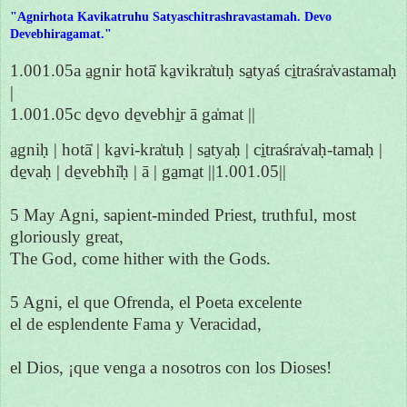
"Agnirhota Kavikatruhu Satyaschitrashravastamah. Devo
Devebhiragamat."
1.001.05a a̱gnir hotā̍ ka̱vikra̍tuḥ sa̱tyaś ci̱traśra̍vastamaḥ
|
1.001.05c de̱vo de̱vebhi̱r ā ga̍mat ||
a̱gniḥ | hotā̍ | ka̱vi-kra̍tuḥ | sa̱tyaḥ | ci̱traśra̍vaḥ-tamaḥ |
de̱vaḥ | de̱vebhi̍ḥ | ā | ga̱ma̱t ||1.001.05||
5 May Agni, sapient-minded Priest, truthful, most
gloriously great,
The God, come hither with the Gods.
5 Agni, el que Ofrenda, el Poeta excelente
el de esplendente Fama y Veracidad,
el Dios, ¡que venga a nosotros con los Dioses!