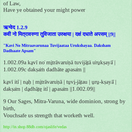
of Law,
Have ye obtained your might power
ऋग्वेद 1.2.9
कवी नो मित्रावरुणा तुविजाता उरुक्षया | दक्षं दधाते अपसम् ||9||
"Kavi No Mitraavarunaa Tuvijaataa Urukshayaa. Daksham
Dadhaate Apsam"
1.002.09a ka̱vī no̍ mi̱trāvaru̍ṇā tuvijā̱tā u̍ru̱kṣayā̍ |
1.002.09c dakṣa̍ṁ dadhāte a̱pasa̍m ||
ka̱vī iti̍ | na̱ḥ | mi̱trāvaru̍ṇā | tu̱vi̱-jā̱tau | u̱ru̱-kṣayā̍ |
dakṣa̍m | da̱dhā̱te̱ iti̍ | a̱pasa̍m ||1.002.09||
9 Our Sages, Mitra-Varuna, wide dominion, strong by
birth,
Vouchsafe us strength that worketh well.
http://in.shop.88db.com/ojaslife/vedas