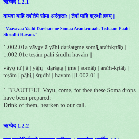
ऋग्वेद 1.2.1
वायवा याहि दर्शतेमे सोमा अरंकृताः | तेषां पाहि श्रुधी हवम् ||
"Vaayavaa Yaahi Darshateme Somaa Arankrutaah. Teshaam Paahi
Shrudhi Havam."
1.002.01a vāya̱v ā yā̍hi darśate̱me somā̱ ara̍ṁkṛtāḥ |
1.002.01c teṣā̍m pāhi śru̱dhī hava̍m ||
vāyo̱ iti̍ | ā | yā̱hi̱ | da̱rśa̱ta̱ | i̱me | somā̍ḥ | ara̍ṁ-kṛtāḥ |
teṣā̍m | pā̱hi̱ | śru̱dhi | hava̍m ||1.002.01||
1 BEAUTIFUL Vayu, come, for thee these Soma drops
have been prepared:
Drink of them, hearken to our call.
ऋग्वेद 1.2.2