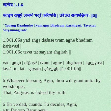
ऋग्वेद 1.1.6
यदङ्ग दाशुषे त्वमग्ने भद्रं करिष्यसि | तवेत्तत् सत्यमङ्गिरः ||6||
"Yadang Daashushe Tvamagne Bhadram Karishyasi. Tavettat
Satyamangirah"
1.001.06a yad a̱ṅga dā̱śuṣe̱ tvam agne̍ bha̱draṁ
ka̍ri̱ṣyasi̍ |
1.001.06c tavet tat sa̱tyam a̍ṅgiraḥ ||
yat | a̱ṅga | dā̱śuṣe̍ | tvam | agne̍ | bha̱dram | ka̱ri̱ṣyasi̍ |
tava̍ | it | tat | sa̱tyam | a̱ṅgi̱ra̱ḥ ||1.001.06||
6 Whatever blessing, Agni, thou wilt grant unto thy
worshipper,
That, Angiras, is indeed thy truth.
6 En verdad, cuando Tú decides, Agni,
a tu Devoto Remunerar,