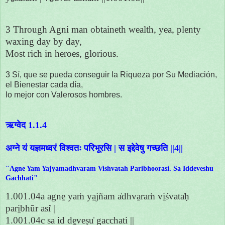
3 Through Agni man obtaineth wealth, yea, plenty
waxing day by day,
Most rich in heroes, glorious.
3 Sí, que se pueda conseguir la Riqueza por Su Mediación,
el Bienestar cada día,
lo mejor con Valerosos hombres.
ऋग्वेद 1.1.4
अग्ने यं यज्ञमध्वरं विश्वतः परिभूरसि | स इद्देवेषु गच्छति ||4||
"Agne Yam Yajyamadhvaram Vishvatah Paribhoorasi. Sa Iddeveshu
Gachhati"
1.001.04a agne̱ yaṁ ya̱jñam a̍dhva̱raṁ vi̱śvata̍ḥ
pari̱bhūr asi̍ |
1.001.04c sa id de̱veṣu̍ gacchati ||