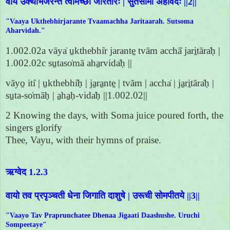
वाय उक्थेभिर्जरन्ते त्वामच्छा जरितारः | सुतसोमा अहर्विदः ||2||
"Vaaya Ukthebhirjarante Tvaamachha Jaritaarah. Sutsoma
Aharvidah."
1.002.02a vāya̍ u̱kthebhi̍r jarante̱ tvām acchā̍ jari̱tāra̍ḥ |
1.002.02c su̱taso̍mā aha̱rvida̍ḥ ||
vāyo̱ iti̍ | u̱kthebhi̍ḥ | ja̱ra̱nte̱ | tvām | accha̍ | ja̱ri̱tāra̍ḥ |
su̱ta-so̍māḥ | a̱ha̱ḥ-vida̍ḥ ||1.002.02||
2 Knowing the days, with Soma juice poured forth, the
singers glorify
Thee, Vayu, with their hymns of praise.
ऋग्वेद 1.2.3
वायो तव प्रपृञ्चती धेना जिगाति दाशुषे | उरूची सोमपीतये ||3||
"Vaayo Tav Praprunchatee Dhenaa Jigaati Daashushe. Uruchi
Sompeetaye"