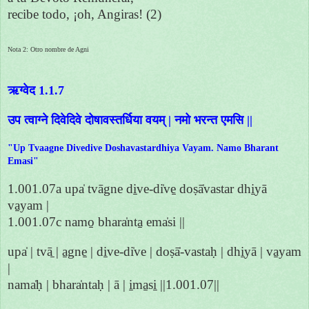
recibe todo, ¡oh, Angiras! (2)
Nota 2: Otro nombre de Agni
ऋग्वेद 1.1.7
उप त्वाग्ने दिवेदिवे दोषावस्तर्धिया वयम् | नमो भरन्त एमसि ||
"Up Tvaagne Divedive Doshavastardhiya Vayam. Namo Bharant
Emasi"
1.001.07a upa̍ tvāgne di̱ve-di̍ve̱ doṣā̍vastar dhi̱yā
va̱yam |
1.001.07c namo̱ bhara̍nta̱ ema̍si ||
upa̍ | tvā̱ | a̱gne̱ | di̱ve-di̍ve | doṣā̍-vastaḥ | dhi̱yā | va̱yam
|
nama̍ḥ | bhara̍ntaḥ | ā | i̱ma̱si̱ ||1.001.07||