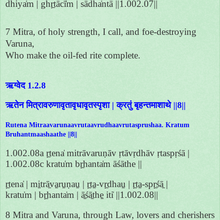
dhiya̍m | ghṛ̱tācī̍m | sādha̍ntā ||1.002.07||
7 Mitra, of holy strength, I call, and foe-destroying
Varuna,
Who make the oil-fed rite complete.
ऋग्वेद 1.2.8
ऋतेन मित्रावरुणावृतावृधावृतस्पृशा | क्रतुं बृहन्तमाशाथे ||8||
Rutena Mitraavarunaavrutaavrudhaavrutasprushaa. Kratum
Bruhantmaashaathe ||8||
1.002.08a ṛ̱tena̍ mitrāvaruṇāv ṛtāvṛdhāv ṛtaspṛśā |
1.002.08c kratu̍m bṛ̱hanta̍m āśāthe ||
ṛ̱tena̍ | mi̱trā̱va̱ru̱ṇau̱ | ṛ̱ta̱-vṛ̱dhau̱ | ṛ̱ta̱-spṛ̱śā̱ |
kratu̍m | bṛ̱hanta̍m | ā̱śā̱the̱ iti̍ ||1.002.08||
8 Mitra and Varuna, through Law, lovers and cherishers