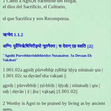
1 Canto a Agni,el Sacerdote del Hogar,
el dios del Sacrificio, el Cultrario,
el que Sacrifica y nos Recompensa.
ऋग्वेद 1.1.2
अग्निः पुर्वेभिर्ऋषिभिरीड्यो नूतनैरुत | स देवान् एह वक्षति ||2||
"Agnihi Purvebhirrishibhiridyo Nutanairut. Sa Devaan Eh
Vakshati"
1.001.02a a̱gniḥ pūrve̍bhi̱r ṛṣi̍bhi̱r īḍyo̱ nūta̍nair u̱ta |
1.001.02c sa de̱vām̐ eha va̍kṣati ||
a̱gniḥ | pūrve̍bhiḥ | ṛṣi̍-bhiḥ | īḍya̍ḥ | nūta̍naiḥ | u̱ta |
saḥ | de̱vān | ā | i̱ha | va̱kṣa̱ti̱ ||1.001.02||
2 Worthy is Agni to be praised by living as by ancient
seers.