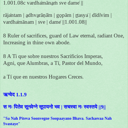
1.001.08c vardha̍māna̱ṁ sve dame̍ ||
rāja̍ntam | a̱dhva̱rāṇā̍m | go̱pām | ṛ̱tasya̍ | dīdi̍vim |
vardha̍mānam | sve | dame̍ ||1.001.08||
8 Ruler of sacrifices, guard of Law eternal, radiant One,
Increasing in thine own abode.
8 A Ti que sobre nuestros Sacrificios Imperas,
Agni, que Alumbras, a Tí, Pastor del Mundo,
a Tí que en nuestros Hogares Creces.
ऋग्वेद 1.1.9
स नः पितेव सूनवेग्ने सूपायनो भव | सचस्वा नः स्वस्तये ||9||
"Sa Nah Piteva Soonvegne Soopaayano Bhava. Sachasvaa Nah
Svastaye"