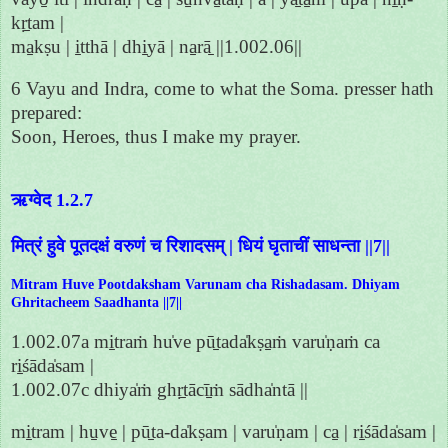
kṛ̱tam |
ma̱kṣu | i̱tthā | dhi̱yā | na̱rā̱ ||1.002.06||
6 Vayu and Indra, come to what the Soma. presser hath
prepared:
Soon, Heroes, thus I make my prayer.
ऋग्वेद 1.2.7
मित्रं हुवे पूतदक्षं वरुणं च रिशादसम् | धियं घृताचीं साधन्ता ||7||
Mitram Huve Pootdaksham Varunam cha Rishadasam. Dhiyam
Ghritacheem Saadhanta ||7||
1.002.07a mi̱traṁ hu̍ve pū̱tada̍kṣa̱ṁ varu̍ṇaṁ ca
ri̱śāda̍sam |
1.002.07c dhiya̍ṁ ghṛ̱tācī̱ṁ sādha̍ntā ||
mi̱tram | hu̱ve̱ | pū̱ta-da̍kṣam | varu̍ṇam | ca̱ | ri̱śāda̍sam |