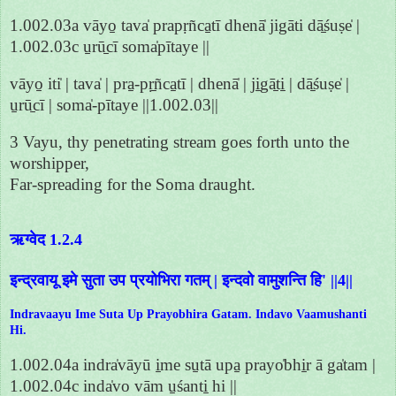
1.002.03a vāyo̱ tava̍ prapṛñca̱tī dhenā̍ jigāti dā̱śuṣe̍ |
1.002.03c u̱rū̱cī soma̍pītaye ||
vāyo̱ iti̍ | tava̍ | pra̱-pṛ̱ñca̱tī | dhenā̍ | ji̱gā̱ti̱ | dā̱śuṣe̍ |
u̱rū̱cī | soma̍-pītaye ||1.002.03||
3 Vayu, thy penetrating stream goes forth unto the
worshipper,
Far-spreading for the Soma draught.
ऋग्वेद 1.2.4
इन्द्रवायू इमे सुता उप प्रयोभिरा गतम् | इन्दवो वामुशन्ति हि' ||4||
Indravaayu Ime Suta Up Prayobhira Gatam. Indavo Vaamushanti
Hi.
1.002.04a indra̍vāyū i̱me su̱tā upa̱ prayo̍bhi̱r ā ga̍tam |
1.002.04c inda̍vo vām u̱śanti̱ hi ||