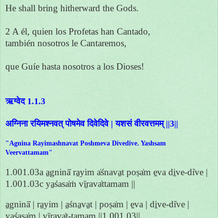
He shall bring hitherward the Gods.
2 A él, quien los Profetas han Cantado,
también nosotros le Cantaremos,
que Guíe hasta nosotros a los Dioses!
ऋग्वेद 1.1.3
अग्निना रयिमश्नवत् पोषमेव दिवेदिवे | यशसं वीरवत्तमम् ||3||
"Agnina Rayimashnavat Poshmeva Divedive. Yashsam
Veervattamam"
1.001.03a a̱gninā̍ ra̱yim a̍śnava̱t poṣa̍m e̱va di̱ve-di̍ve |
1.001.03c ya̱śasa̍ṁ vī̱rava̍ttamam ||
a̱gninā̍ | ra̱yim | a̱śna̱va̱t | poṣa̍m | e̱va | di̱ve-di̍ve |
ya̱śasa̍m | vī̱rava̍t-tamam ||1.001.03||