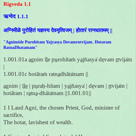
Rigveda 1.1
ऋग्वेद 1.1.1
अग्निमीळे पुरोहितं यज्ञस्य देवमृत्विजम् | होतारं रत्नधातमम् ||
"Agnimide Purohitam Yajyasya Devamrutvijam. Hotaram
RatnaDhatamam"
1.001.01a a̱gnim ī̍ḻe pu̱rohi̍taṁ ya̱jñasya̍ de̱vam ṛ̱tvija̍m
|
1.001.01c hotā̍raṁ ratna̱dhāta̍mam ||
a̱gnim | ī̱ḻe̱ | pu̱raḥ-hi̍tam | ya̱jñasya̍ | de̱vam | ṛ̱tvija̍m |
hotā̍ram | ra̱tna̱-dhāta̍mam ||1.001.01||
1 I Laud Agni, the chosen Priest, God, minister of
sacrifice,
The hotar, lavishest of wealth.