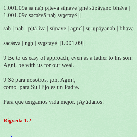
1.001.09a sa na̍ḥ pi̱teva̍ sū̱nave 'gne̍ sūpāya̱no bha̍va |
1.001.09c saca̍svā naḥ sva̱staye̍ ||
saḥ | na̱ḥ | pi̱tā-i̍va | sū̱nave̍ | agne̍ | su̱-u̱pā̱ya̱naḥ | bha̱va̱
|
saca̍sva | na̱ḥ | sva̱staye̍ ||1.001.09||
9 Be to us easy of approach, even as a father to his son:
Agni, be with us for our weal.
9 Sé para nosotros, ¡oh, Agni!,
como para Su Hijo es un Padre.
Para que tengamos vida mejor, ¡Ayúdanos!
Rigveda 1.2