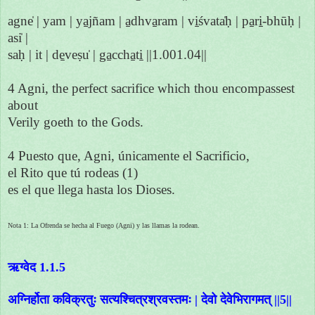
agne̍ | yam | ya̱jñam | a̱dhva̱ram | vi̱śvata̍ḥ | pa̱ri̱-bhūḥ |
asi̍ |
saḥ | it | de̱veṣu̍ | ga̱ccha̱ti̱ ||1.001.04||
4 Agni, the perfect sacrifice which thou encompassest
about
Verily goeth to the Gods.
4 Puesto que, Agni, únicamente el Sacrificio,
el Rito que tú rodeas (1)
es el que llega hasta los Dioses.
Nota 1: La Ofrenda se hecha al Fuego (Agni) y las llamas la rodean.
ऋग्वेद 1.1.5
अग्निर्होता कविक्रतुः सत्यश्चित्रश्रवस्तमः | देवो देवेभिरागमत् ||5||