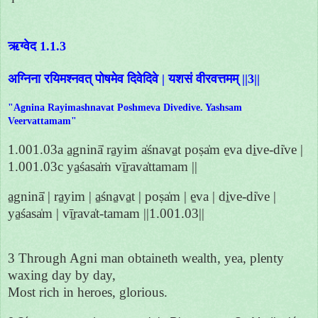
ऋग्वेद 1.1.3
अग्निना रयिमश्नवत् पोषमेव दिवेदिवे | यशसं वीरवत्तमम् ||3||
"Agnina Rayimashnavat Poshmeva Divedive. Yashsam
Veervattamam"
1.001.03a a̱gninā̍ ra̱yim a̍śnava̱t poṣa̍m e̱va di̱ve-di̍ve |
1.001.03c ya̱śasa̍ṁ vī̱rava̍ttamam ||
a̱gninā̍ | ra̱yim | a̱śna̱va̱t | poṣa̍m | e̱va | di̱ve-di̍ve |
ya̱śasa̍m | vī̱rava̍t-tamam ||1.001.03||
3 Through Agni man obtaineth wealth, yea, plenty
waxing day by day,
Most rich in heroes, glorious.