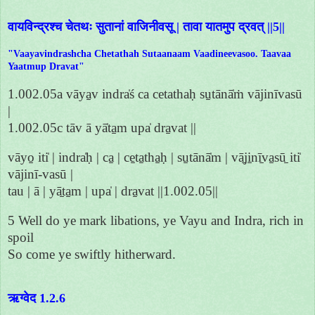
वायविन्द्रश्च चेतथः सुतानां वाजिनीवसू | तावा यातमुप द्रवत् ||5||
"Vaayavindrashcha Chetathah Sutaanaam Vaadineevasoo. Taavaa
Yaatmup Dravat"
1.002.05a vāya̱v indra̍ś ca cetathaḥ su̱tānā̍ṁ vājinīvasū
|
1.002.05c tāv ā yā̍ta̱m upa̍ dra̱vat ||
vāyo̱ iti̍ | indra̍ḥ | ca̱ | ce̱ta̱tha̱ḥ | su̱tānā̍m | vā̱ji̱nī̱va̱sū̱ iti̍
vājinī-vasū |
tau | ā | yā̱ta̱m | upa̍ | dra̱vat ||1.002.05||
5 Well do ye mark libations, ye Vayu and Indra, rich in
spoil
So come ye swiftly hitherward.
ऋग्वेद 1.2.6