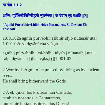
ऋग्वेद 1.1.2
अग्निः पुर्वेभिर्ऋषिभिरीड्यो नूतनैरुत | स देवान् एह वक्षति ||2||
"Agnihi Purvebhirrishibhiridyo Nutanairut. Sa Devaan Eh
Vakshati"
1.001.02a a̱gniḥ pūrve̍bhi̱r ṛṣi̍bhi̱r īḍyo̱ nūta̍nair u̱ta |
1.001.02c sa de̱vām̐ eha va̍kṣati ||
a̱gniḥ | pūrve̍bhiḥ | ṛṣi̍-bhiḥ | īḍya̍ḥ | nūta̍naiḥ | u̱ta |
saḥ | de̱vān | ā | i̱ha | va̱kṣa̱ti̱ ||1.001.02||
2 Worthy is Agni to be praised by living as by ancient
seers.
He shall bring hitherward the Gods.
2 A él, quien los Profetas han Cantado,
también nosotros le Cantaremos,
que Guíe hasta nosotros a los Dioses!