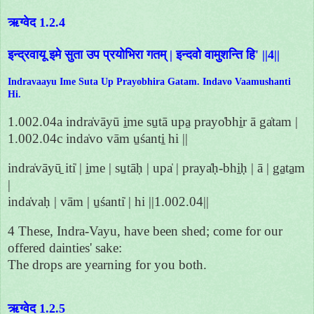
ऋग्वेद 1.2.4
इन्द्रवायू इमे सुता उप प्रयोभिरा गतम् | इन्दवो वामुशन्ति हि' ||4||
Indravaayu Ime Suta Up Prayobhira Gatam. Indavo Vaamushanti
Hi.
1.002.04a indra̍vāyū i̱me su̱tā upa̱ prayo̍bhi̱r ā ga̍tam |
1.002.04c inda̍vo vām u̱śanti̱ hi ||
indra̍vāyū̱ iti̍ | i̱me | su̱tāḥ | upa̍ | praya̍ḥ-bhi̱ḥ | ā | ga̱ta̱m
|
inda̍vaḥ | vām | u̱śanti̍ | hi ||1.002.04||
4 These, Indra-Vayu, have been shed; come for our
offered dainties' sake:
The drops are yearning for you both.
ऋग्वेद 1.2.5