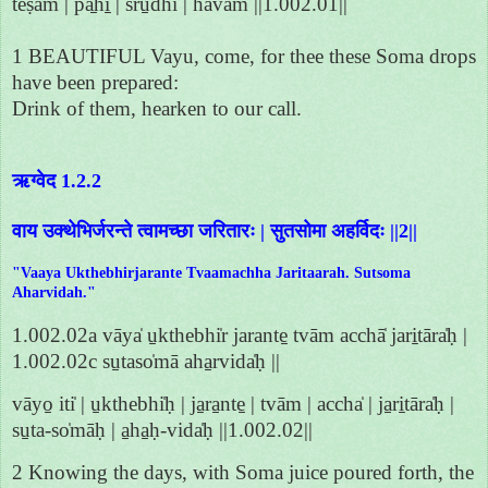
teṣā̍m | pā̱hi̱ | śru̱dhi | hava̍m ||1.002.01||
1 BEAUTIFUL Vayu, come, for thee these Soma drops
have been prepared:
Drink of them, hearken to our call.
ऋग्वेद 1.2.2
वाय उक्थेभिर्जरन्ते त्वामच्छा जरितारः | सुतसोमा अहर्विदः ||2||
"Vaaya Ukthebhirjarante Tvaamachha Jaritaarah. Sutsoma
Aharvidah."
1.002.02a vāya̍ u̱kthebhi̍r jarante̱ tvām acchā̍ jari̱tāra̍ḥ |
1.002.02c su̱taso̍mā aha̱rvida̍ḥ ||
vāyo̱ iti̍ | u̱kthebhi̍ḥ | ja̱ra̱nte̱ | tvām | accha̍ | ja̱ri̱tāra̍ḥ |
su̱ta-so̍māḥ | a̱ha̱ḥ-vida̍ḥ ||1.002.02||
2 Knowing the days, with Soma juice poured forth, the