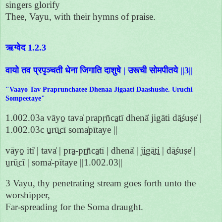
singers glorify
Thee, Vayu, with their hymns of praise.
ऋग्वेद 1.2.3
वायो तव प्रपृञ्चती धेना जिगाति दाशुषे | उरूची सोमपीतये ||3||
"Vaayo Tav Praprunchatee Dhenaa Jigaati Daashushe. Uruchi
Sompeetaye"
1.002.03a vāyo̱ tava̍ prapṛñca̱tī dhenā̍ jigāti dā̱śuṣe̍ |
1.002.03c u̱rū̱cī soma̍pītaye ||
vāyo̱ iti̍ | tava̍ | pra̱-pṛ̱ñca̱tī | dhenā̍ | ji̱gā̱ti̱ | dā̱śuṣe̍ |
u̱rū̱cī | soma̍-pītaye ||1.002.03||
3 Vayu, thy penetrating stream goes forth unto the
worshipper,
Far-spreading for the Soma draught.