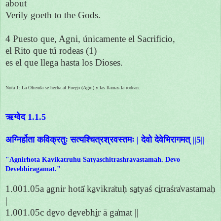
about
Verily goeth to the Gods.
4 Puesto que, Agni, únicamente el Sacrificio,
el Rito que tú rodeas (1)
es el que llega hasta los Dioses.
Nota 1: La Ofrenda se hecha al Fuego (Agni) y las llamas la rodean.
ऋग्वेद 1.1.5
अग्निर्होता कविक्रतुः सत्यश्चित्रश्रवस्तमः | देवो देवेभिरागमत् ||5||
"Agnirhota Kavikatruhu Satyaschitrashravastamah. Devo
Devebhiragamat."
1.001.05a a̱gnir hotā̍ ka̱vikra̍tuḥ sa̱tyaś ci̱traśra̍vastamaḥ
|
1.001.05c de̱vo de̱vebhi̱r ā ga̍mat ||