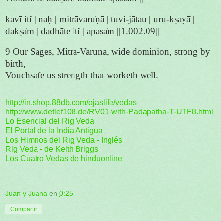
ka̱vī iti̍ | na̱ḥ | mi̱trāvaru̍ṇā | tu̱vi̱-jā̱tau | u̱ru̱-kṣayā̍ |
dakṣa̍m | da̱dhā̱te̱ iti̍ | a̱pasa̍m ||1.002.09||
9 Our Sages, Mitra-Varuna, wide dominion, strong by
birth,
Vouchsafe us strength that worketh well.
http://in.shop.88db.com/ojaslife/vedas
http://www.detlef108.de/RV01-with-Padapatha-T-UTF8.html
Lo Esencial del Rig Veda
El Portal de la India Antigua
Los Himnos del Rig Veda - Inglés
Rig Veda - de Keith Briggs
Los Cuatro Vedas de hinduonline
Juan y Juana
en
0:25
Compartir