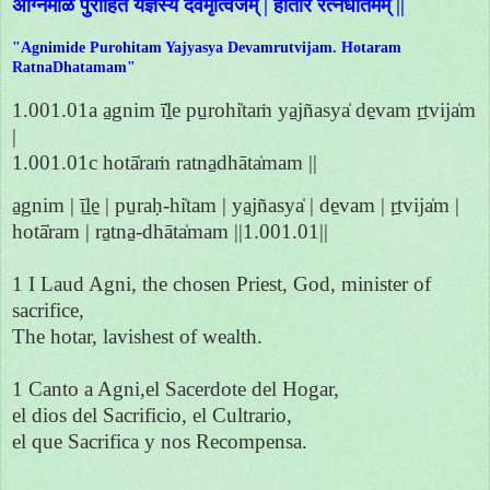
अग्निमीळे पुरोहितं यज्ञस्य देवमृत्विजम् | होतारं रत्नधातमम् ||
"Agnimide Purohitam Yajyasya Devamrutvijam. Hotaram
RatnaDhatamam"
1.001.01a a̱gnim ī̍ḻe pu̱rohi̍taṁ ya̱jñasya̍ de̱vam ṛ̱tvija̍m
|
1.001.01c hotā̍raṁ ratna̱dhāta̍mam ||
a̱gnim | ī̱ḻe̱ | pu̱raḥ-hi̍tam | ya̱jñasya̍ | de̱vam | ṛ̱tvija̍m |
hotā̍ram | ra̱tna̱-dhāta̍mam ||1.001.01||
1 I Laud Agni, the chosen Priest, God, minister of
sacrifice,
The hotar, lavishest of wealth.
1 Canto a Agni,el Sacerdote del Hogar,
el dios del Sacrificio, el Cultrario,
el que Sacrifica y nos Recompensa.