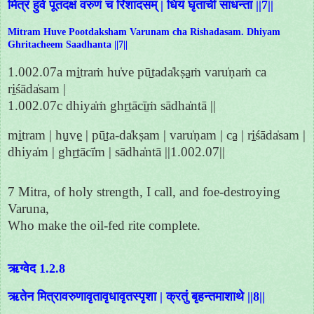
मित्रं हुवे पूतदक्षं वरुणं च रिशादसम् | धियं घृताचीं साधन्ता ||7||
Mitram Huve Pootdaksham Varunam cha Rishadasam. Dhiyam
Ghritacheem Saadhanta ||7||
1.002.07a mi̱traṁ hu̍ve pū̱tada̍kṣa̱ṁ varu̍ṇaṁ ca
ri̱śāda̍sam |
1.002.07c dhiya̍ṁ ghṛ̱tācī̱ṁ sādha̍ntā ||
mi̱tram | hu̱ve̱ | pū̱ta-da̍kṣam | varu̍ṇam | ca̱ | ri̱śāda̍sam |
dhiya̍m | ghṛ̱tācī̍m | sādha̍ntā ||1.002.07||
7 Mitra, of holy strength, I call, and foe-destroying
Varuna,
Who make the oil-fed rite complete.
ऋग्वेद 1.2.8
ऋतेन मित्रावरुणावृतावृधावृतस्पृशा | क्रतुं बृहन्तमाशाथे ||8||