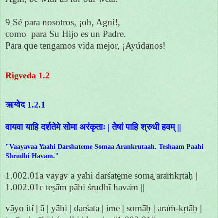
9 Sé para nosotros, ¡oh, Agni!,
como para Su Hijo es un Padre.
Para que tengamos vida mejor, ¡Ayúdanos!
Rigveda 1.2
ऋग्वेद 1.2.1
वायवा याहि दर्शतेमे सोमा अरंकृताः | तेषां पाहि श्रुधी हवम् ||
"Vaayavaa Yaahi Darshateme Somaa Arankrutaah. Teshaam Paahi
Shrudhi Havam."
1.002.01a vāya̱v ā yā̍hi darśate̱me somā̱ ara̍ṁkṛtāḥ |
1.002.01c teṣā̍m pāhi śru̱dhī hava̍m ||
vāyo̱ iti̍ | ā | yā̱hi̱ | da̱rśa̱ta̱ | i̱me | somā̍ḥ | ara̍ṁ-kṛtāḥ |