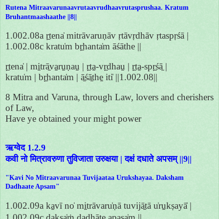
Rutena Mitraavarunaavrutaavrudhaavrutasprushaa. Kratum
Bruhantmaashaathe ||8||
1.002.08a ṛ̱tena̍ mitrāvaruṇāv ṛtāvṛdhāv ṛtaspṛśā |
1.002.08c kratu̍m bṛ̱hanta̍m āśāthe ||
ṛ̱tena̍ | mi̱trā̱va̱ru̱ṇau̱ | ṛ̱ta̱-vṛ̱dhau̱ | ṛ̱ta̱-spṛ̱śā̱ |
kratu̍m | bṛ̱hanta̍m | ā̱śā̱the̱ iti̍ ||1.002.08||
8 Mitra and Varuna, through Law, lovers and cherishers
of Law,
Have ye obtained your might power
ऋग्वेद 1.2.9
कवी नो मित्रावरुणा तुविजाता उरुक्षया | दक्षं दधाते अपसम् ||9||
"Kavi No Mitraavarunaa Tuvijaataa Urukshayaa. Daksham
Dadhaate Apsam"
1.002.09a ka̱vī no̍ mi̱trāvaru̍ṇā tuvijā̱tā u̍ru̱kṣayā̍ |
1.002.09c dakṣa̍ṁ dadhāte a̱pasa̍m ||