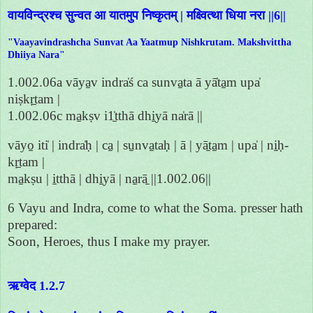
वायविन्द्रश्च सुन्वत आ यातमुप निष्कृतम् | मक्ष्वित्था धिया नरा ||6||
"Vaayavindrashcha Sunvat Aa Yaatmup Nishkrutam. Makshvittha
Dhiiya Nara"
1.002.06a vāya̱v indra̍ś ca sunva̱ta ā yā̍ta̱m upa̍
niṣkṛ̱tam |
1.002.06c ma̱kṣv i1̱̍tthā dhi̱yā na̍rā ||
vāyo̱ iti̍ | indra̍ḥ | ca̱ | su̱nva̱taḥ | ā | yā̱ta̱m | upa̍ | ni̱ḥ-
kṛ̱tam |
ma̱kṣu | i̱tthā | dhi̱yā | na̱rā̱ ||1.002.06||
6 Vayu and Indra, come to what the Soma. presser hath
prepared:
Soon, Heroes, thus I make my prayer.
ऋग्वेद 1.2.7