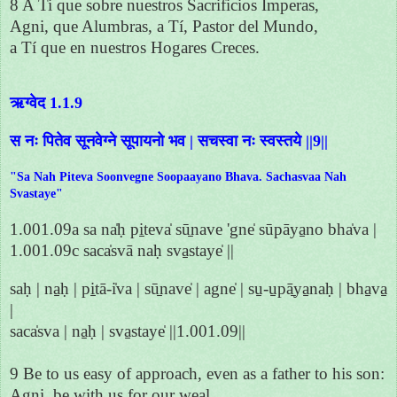
8 A Ti que sobre nuestros Sacrificios Imperas,
Agni, que Alumbras, a Tí, Pastor del Mundo,
a Tí que en nuestros Hogares Creces.
ऋग्वेद 1.1.9
स नः पितेव सूनवेग्ने सूपायनो भव | सचस्वा नः स्वस्तये ||9||
"Sa Nah Piteva Soonvegne Soopaayano Bhava. Sachasvaa Nah
Svastaye"
1.001.09a sa na̍ḥ pi̱teva̍ sū̱nave 'gne̍ sūpāya̱no bha̍va |
1.001.09c saca̍svā naḥ sva̱staye̍ ||
saḥ | na̱ḥ | pi̱tā-i̍va | sū̱nave̍ | agne̍ | su̱-u̱pā̱ya̱naḥ | bha̱va̱
|
saca̍sva | na̱ḥ | sva̱staye̍ ||1.001.09||
9 Be to us easy of approach, even as a father to his son:
Agni, be with us for our weal.