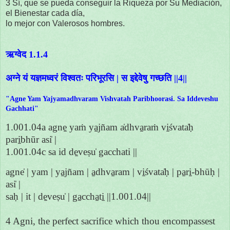
3 Sí, que se pueda conseguir la Riqueza por Su Mediación,
el Bienestar cada día,
lo mejor con Valerosos hombres.
ऋग्वेद 1.1.4
अग्ने यं यज्ञमध्वरं विश्वतः परिभूरसि | स इद्देवेषु गच्छति ||4||
"Agne Yam Yajyamadhvaram Vishvatah Paribhoorasi. Sa Iddeveshu
Gachhati"
1.001.04a agne̱ yaṁ ya̱jñam a̍dhva̱raṁ vi̱śvata̍ḥ
pari̱bhūr asi̍ |
1.001.04c sa id de̱veṣu̍ gacchati ||
agne̍ | yam | ya̱jñam | a̱dhva̱ram | vi̱śvata̍ḥ | pa̱ri̱-bhūḥ |
asi̍ |
saḥ | it | de̱veṣu̍ | ga̱ccha̱ti̱ ||1.001.04||
4 Agni, the perfect sacrifice which thou encompassest