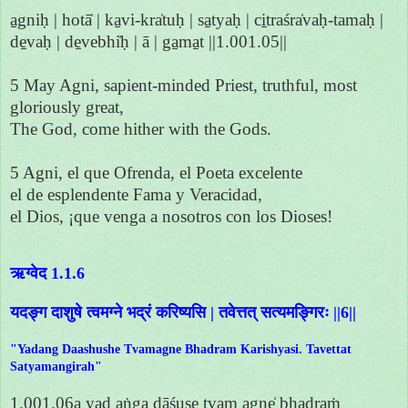
a̱gniḥ | hotā̍ | ka̱vi-kra̍tuḥ | sa̱tyaḥ | ci̱traśra̍vaḥ-tamaḥ |
de̱vaḥ | de̱vebhi̍ḥ | ā | ga̱ma̱t ||1.001.05||
5 May Agni, sapient-minded Priest, truthful, most
gloriously great,
The God, come hither with the Gods.
5 Agni, el que Ofrenda, el Poeta excelente
el de esplendente Fama y Veracidad,
el Dios, ¡que venga a nosotros con los Dioses!
ऋग्वेद 1.1.6
यदङ्ग दाशुषे त्वमग्ने भद्रं करिष्यसि | तवेत्तत् सत्यमङ्गिरः ||6||
"Yadang Daashushe Tvamagne Bhadram Karishyasi. Tavettat
Satyamangirah"
1.001.06a yad a̱ṅga dā̱śuṣe̱ tvam agne̍ bha̱draṁ