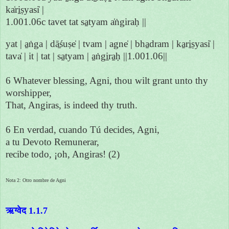
ka̍ri̱ṣyasi̍ |
1.001.06c tavet tat sa̱tyam a̍ṅgiraḥ ||
yat | a̱ṅga | dā̱śuṣe̍ | tvam | agne̍ | bha̱dram | ka̱ri̱ṣyasi̍ |
tava̍ | it | tat | sa̱tyam | a̱ṅgi̱ra̱ḥ ||1.001.06||
6 Whatever blessing, Agni, thou wilt grant unto thy
worshipper,
That, Angiras, is indeed thy truth.
6 En verdad, cuando Tú decides, Agni,
a tu Devoto Remunerar,
recibe todo, ¡oh, Angiras! (2)
Nota 2: Otro nombre de Agni
ऋग्वेद 1.1.7