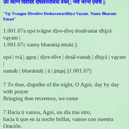
उप त्वाग्ने दिवेदिवे दोषावस्तर्धिया वयम् | नमो भरन्त एमसि ||
"Up Tvaagne Divedive Doshavastardhiya Vayam. Namo Bharant
Emasi"
1.001.07a upa̍ tvāgne di̱ve-di̍ve̱ doṣā̍vastar dhi̱yā
va̱yam |
1.001.07c namo̱ bhara̍nta̱ ema̍si ||
upa̍ | tvā̱ | a̱gne̱ | di̱ve-di̍ve | doṣā̍-vastaḥ | dhi̱yā | va̱yam
|
nama̍ḥ | bhara̍ntaḥ | ā | i̱ma̱si̱ ||1.001.07||
7 To thee, dispeller of the night, O Agni, day by day
with prayer
Bringing thee reverence, we come
7 Hacia ti vamos, Agni, un día tras otro,
hacia ti que en la noche brillas, vamos con nuestra
Oración.