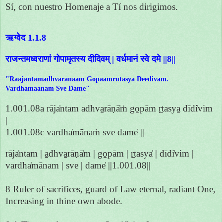
Sí, con nuestro Homenaje a Tí nos dirigimos.
ऋग्वेद 1.1.8
राजन्तमध्वराणां गोपामृतस्य दीदिवम् | वर्धमानं स्वे दमे ||8||
"Raajantamadhvaranaam Gopaamrutasya Deedivam.
Vardhamaanam Sve Dame"
1.001.08a rāja̍ntam adhva̱rāṇā̍ṁ go̱pām ṛ̱tasya̱ dīdi̍vim
|
1.001.08c vardha̍māna̱ṁ sve dame̍ ||
rāja̍ntam | a̱dhva̱rāṇā̍m | go̱pām | ṛ̱tasya̍ | dīdi̍vim |
vardha̍mānam | sve | dame̍ ||1.001.08||
8 Ruler of sacrifices, guard of Law eternal, radiant One,
Increasing in thine own abode.