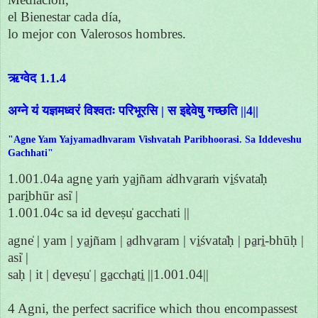
el Bienestar cada día,
lo mejor con Valerosos hombres.
ऋग्वेद 1.1.4
अग्ने यं यज्ञमध्वरं विश्वतः परिभूरसि | स इद्देवेषु गच्छति ||4||
"Agne Yam Yajyamadhvaram Vishvatah Paribhoorasi. Sa Iddeveshu
Gachhati"
1.001.04a agne̱ yaṁ ya̱jñam a̍dhva̱raṁ vi̱śvata̍ḥ
pari̱bhūr asi̍ |
1.001.04c sa id de̱veṣu̍ gacchati ||
agne̍ | yam | ya̱jñam | a̱dhva̱ram | vi̱śvata̍ḥ | pa̱ri̱-bhūḥ |
asi̍ |
saḥ | it | de̱veṣu̍ | ga̱ccha̱ti̱ ||1.001.04||
4 Agni, the perfect sacrifice which thou encompassest