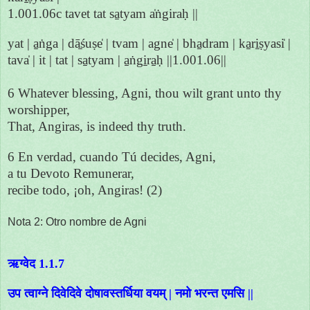
1.001.06c tavet tat sa̱tyam a̍ṅgiraḥ ||
yat | a̱ṅga | dā̱śuṣe̍ | tvam | agne̍ | bha̱dram | ka̱ri̱ṣyasi̍ |
tava̍ | it | tat | sa̱tyam | a̱ṅgi̱ra̱ḥ ||1.001.06||
6 Whatever blessing, Agni, thou wilt grant unto thy
worshipper,
That, Angiras, is indeed thy truth.
6 En verdad, cuando Tú decides, Agni,
a tu Devoto Remunerar,
recibe todo, ¡oh, Angiras! (2)
Nota 2: Otro nombre de Agni
ऋग्वेद 1.1.7
उप त्वाग्ने दिवेदिवे दोषावस्तर्धिया वयम् | नमो भरन्त एमसि ||