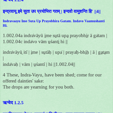
इन्द्रवायू इमे सुता उप प्रयोभिरा गतम् | इन्दवो वामुशन्ति हि' ||4||
Indravaayu Ime Suta Up Prayobhira Gatam. Indavo Vaamushanti
Hi.
1.002.04a indra̍vāyū i̱me su̱tā upa̱ prayo̍bhi̱r ā ga̍tam |
1.002.04c inda̍vo vām u̱śanti̱ hi ||
indra̍vāyū̱ iti̍ | i̱me | su̱tāḥ | upa̍ | praya̍ḥ-bhi̱ḥ | ā | ga̱ta̱m
|
inda̍vaḥ | vām | u̱śanti̍ | hi ||1.002.04||
4 These, Indra-Vayu, have been shed; come for our
offered dainties' sake:
The drops are yearning for you both.
ऋग्वेद 1.2.5