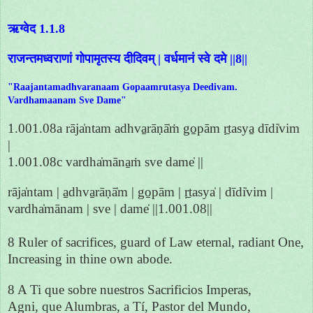
ऋग्वेद 1.1.8
राजन्तमध्वराणां गोपामृतस्य दीदिवम् | वर्धमानं स्वे दमे ||8||
"Raajantamadhvaranaam Gopaamrutasya Deedivam.
Vardhamaanam Sve Dame"
1.001.08a rāja̍ntam adhva̱rāṇā̍ṁ go̱pām ṛ̱tasya̱ dīdi̍vim
|
1.001.08c vardha̍māna̱ṁ sve dame̍ ||
rāja̍ntam | a̱dhva̱rāṇā̍m | go̱pām | ṛ̱tasya̍ | dīdi̍vim |
vardha̍mānam | sve | dame̍ ||1.001.08||
8 Ruler of sacrifices, guard of Law eternal, radiant One,
Increasing in thine own abode.
8 A Ti que sobre nuestros Sacrificios Imperas,
Agni, que Alumbras, a Tí, Pastor del Mundo,