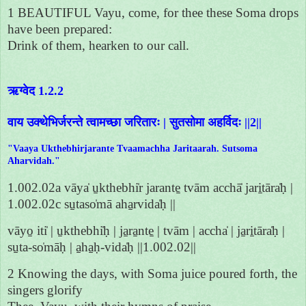
1 BEAUTIFUL Vayu, come, for thee these Soma drops
have been prepared:
Drink of them, hearken to our call.
ऋग्वेद 1.2.2
वाय उक्थेभिर्जरन्ते त्वामच्छा जरितारः | सुतसोमा अहर्विदः ||2||
"Vaaya Ukthebhirjarante Tvaamachha Jaritaarah. Sutsoma
Aharvidah."
1.002.02a vāya̍ u̱kthebhi̍r jarante̱ tvām acchā̍ jari̱tāra̍ḥ |
1.002.02c su̱taso̍mā aha̱rvida̍ḥ ||
vāyo̱ iti̍ | u̱kthebhi̍ḥ | ja̱ra̱nte̱ | tvām | accha̍ | ja̱ri̱tāra̍ḥ |
su̱ta-so̍māḥ | a̱ha̱ḥ-vida̍ḥ ||1.002.02||
2 Knowing the days, with Soma juice poured forth, the
singers glorify