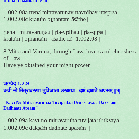
Bruhantmaashaathe ||8||
1.002.08a ṛ̱tena̍ mitrāvaruṇāv ṛtāvṛdhāv ṛtaspṛśā |
1.002.08c kratu̍m bṛ̱hanta̍m āśāthe ||
ṛ̱tena̍ | mi̱trā̱va̱ru̱ṇau̱ | ṛ̱ta̱-vṛ̱dhau̱ | ṛ̱ta̱-spṛ̱śā̱ |
kratu̍m | bṛ̱hanta̍m | ā̱śā̱the̱ iti̍ ||1.002.08||
8 Mitra and Varuna, through Law, lovers and cherishers
of Law,
Have ye obtained your might power
ऋग्वेद 1.2.9
कवी नो मित्रावरुणा तुविजाता उरुक्षया | दक्षं दधाते अपसम् ||9||
"Kavi No Mitraavarunaa Tuvijaataa Urukshayaa. Daksham
Dadhaate Apsam"
1.002.09a ka̱vī no̍ mi̱trāvaru̍ṇā tuvijā̱tā u̍ru̱kṣayā̍ |
1.002.09c dakṣa̍ṁ dadhāte a̱pasa̍m ||