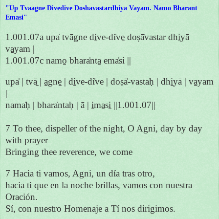
"Up Tvaagne Divedive Doshavastardhiya Vayam. Namo Bharant
Emasi"
1.001.07a upa̍ tvāgne di̱ve-di̍ve̱ doṣā̍vastar dhi̱yā
va̱yam |
1.001.07c namo̱ bhara̍nta̱ ema̍si ||
upa̍ | tvā̱ | a̱gne̱ | di̱ve-di̍ve | doṣā̍-vastaḥ | dhi̱yā | va̱yam
|
nama̍ḥ | bhara̍ntaḥ | ā | i̱ma̱si̱ ||1.001.07||
7 To thee, dispeller of the night, O Agni, day by day
with prayer
Bringing thee reverence, we come
7 Hacia ti vamos, Agni, un día tras otro,
hacia ti que en la noche brillas, vamos con nuestra
Oración.
Sí, con nuestro Homenaje a Tí nos dirigimos.