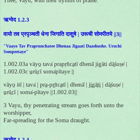
Thee, Vayu, with their hymns of praise.
ऋग्वेद 1.2.3
वायो तव प्रपृञ्चती धेना जिगाति दाशुषे | उरूची सोमपीतये ||3||
"Vaayo Tav Praprunchatee Dhenaa Jigaati Daashushe. Uruchi
Sompeetaye"
1.002.03a vāyo̱ tava̍ prapṛñca̱tī dhenā̍ jigāti dā̱śuṣe̍ |
1.002.03c u̱rū̱cī soma̍pītaye ||
vāyo̱ iti̍ | tava̍ | pra̱-pṛ̱ñca̱tī | dhenā̍ | ji̱gā̱ti̱ | dā̱śuṣe̍ |
u̱rū̱cī | soma̍-pītaye ||1.002.03||
3 Vayu, thy penetrating stream goes forth unto the
worshipper,
Far-spreading for the Soma draught.
ऋग्वेद 1.2.4