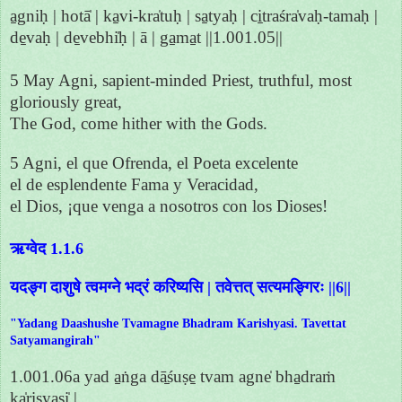
a̱gniḥ | hotā̍ | ka̱vi-kra̍tuḥ | sa̱tyaḥ | ci̱traśra̍vaḥ-tamaḥ |
de̱vaḥ | de̱vebhi̍ḥ | ā | ga̱ma̱t ||1.001.05||
5 May Agni, sapient-minded Priest, truthful, most
gloriously great,
The God, come hither with the Gods.
5 Agni, el que Ofrenda, el Poeta excelente
el de esplendente Fama y Veracidad,
el Dios, ¡que venga a nosotros con los Dioses!
ऋग्वेद 1.1.6
यदङ्ग दाशुषे त्वमग्ने भद्रं करिष्यसि | तवेत्तत् सत्यमङ्गिरः ||6||
"Yadang Daashushe Tvamagne Bhadram Karishyasi. Tavettat
Satyamangirah"
1.001.06a yad a̱ṅga dā̱śuṣe̱ tvam agne̍ bha̱draṁ
ka̍ri̱ṣyasi̍ |