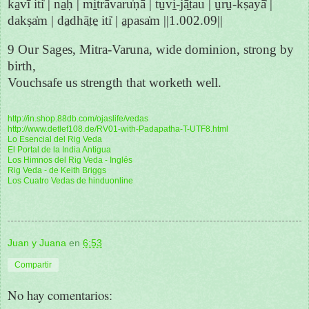
ka̱vī iti̍ | na̱ḥ | mi̱trāvaru̍ṇā | tu̱vi̱-jā̱tau | u̱ru̱-kṣayā̍ |
dakṣa̍m | da̱dhā̱te̱ iti̍ | a̱pasa̍m ||1.002.09||
9 Our Sages, Mitra-Varuna, wide dominion, strong by
birth,
Vouchsafe us strength that worketh well.
http://in.shop.88db.com/ojaslife/vedas
http://www.detlef108.de/RV01-with-Padapatha-T-UTF8.html
Lo Esencial del Rig Veda
El Portal de la India Antigua
Los Himnos del Rig Veda - Inglés
Rig Veda - de Keith Briggs
Los Cuatro Vedas de hinduonline
Juan y Juana
en
6:53
Compartir
No hay comentarios: