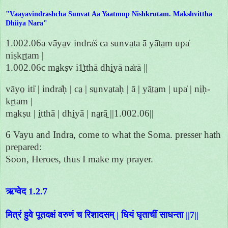
"Vaayavindrashcha Sunvat Aa Yaatmup Nishkrutam. Makshvittha
Dhiiya Nara"
1.002.06a vāya̱v indra̍ś ca sunva̱ta ā yā̍ta̱m upa̍
niṣkṛ̱tam |
1.002.06c ma̱kṣv i1̱̍tthā dhi̱yā na̍rā ||
vāyo̱ iti̍ | indra̍ḥ | ca̱ | su̱nva̱taḥ | ā | yā̱ta̱m | upa̍ | ni̱ḥ-
kṛ̱tam |
ma̱kṣu | i̱tthā | dhi̱yā | na̱rā̱ ||1.002.06||
6 Vayu and Indra, come to what the Soma. presser hath
prepared:
Soon, Heroes, thus I make my prayer.
ऋग्वेद 1.2.7
मित्रं हुवे पूतदक्षं वरुणं च रिशादसम् | धियं घृताचीं साधन्ता ||7||