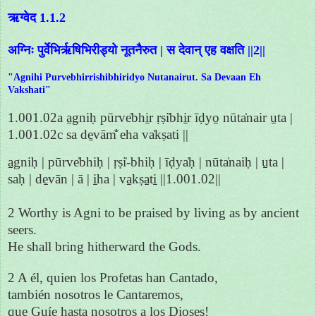
ऋग्वेद 1.1.2
अग्निः पुर्वेभिर्ऋषिभिरीड्यो नूतनैरुत | स देवान् एह वक्षति ||2||
"Agnihi Purvebhirrishibhiridyo Nutanairut. Sa Devaan Eh
Vakshati"
1.001.02a a̱gniḥ pūrve̍bhi̱r ṛṣi̍bhi̱r īḍyo̱ nūta̍nair u̱ta |
1.001.02c sa de̱vām̐ eha va̍kṣati ||
a̱gniḥ | pūrve̍bhiḥ | ṛṣi̍-bhiḥ | īḍya̍ḥ | nūta̍naiḥ | u̱ta |
saḥ | de̱vān | ā | i̱ha | va̱kṣa̱ti̱ ||1.001.02||
2 Worthy is Agni to be praised by living as by ancient
seers.
He shall bring hitherward the Gods.
2 A él, quien los Profetas han Cantado,
también nosotros le Cantaremos,
que Guíe hasta nosotros a los Dioses!