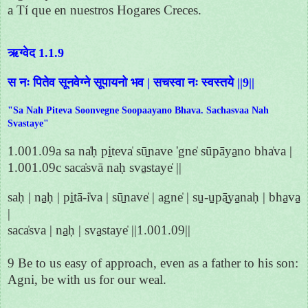
a Tí que en nuestros Hogares Creces.
ऋग्वेद 1.1.9
स नः पितेव सूनवेग्ने सूपायनो भव | सचस्वा नः स्वस्तये ||9||
"Sa Nah Piteva Soonvegne Soopaayano Bhava. Sachasvaa Nah
Svastaye"
1.001.09a sa na̍ḥ pi̱teva̍ sū̱nave 'gne̍ sūpāya̱no bha̍va |
1.001.09c saca̍svā naḥ sva̱staye̍ ||
saḥ | na̱ḥ | pi̱tā-i̍va | sū̱nave̍ | agne̍ | su̱-u̱pā̱ya̱naḥ | bha̱va̱
|
saca̍sva | na̱ḥ | sva̱staye̍ ||1.001.09||
9 Be to us easy of approach, even as a father to his son:
Agni, be with us for our weal.