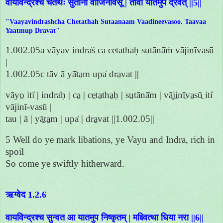
वायविन्द्रश्च चेतथः सुतानां वाजिनीवसू | तावा यातमुप द्रवत् ||5||
"Vaayavindrashcha Chetathah Sutaanaam Vaadineevasoo. Taavaa
Yaatmup Dravat"
1.002.05a vāya̱v indra̍ś ca cetathaḥ su̱tānā̍ṁ vājinīvasū
|
1.002.05c tāv ā yā̍ta̱m upa̍ dra̱vat ||
vāyo̱ iti̍ | indra̍ḥ | ca̱ | ce̱ta̱tha̱ḥ | su̱tānā̍m | vā̱ji̱nī̱va̱sū̱ iti̍
vājinī-vasū |
tau | ā | yā̱ta̱m | upa̍ | dra̱vat ||1.002.05||
5 Well do ye mark libations, ye Vayu and Indra, rich in
spoil
So come ye swiftly hitherward.
ऋग्वेद 1.2.6
वायविन्द्रश्च सुन्वत आ यातमुप निष्कृतम् | मक्ष्वित्था धिया नरा ||6||