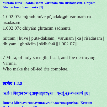
Mitram Huve Pootdaksham Varunam cha Rishadasam. Dhiyam
Ghritacheem Saadhanta ||7||
1.002.07a mi̱traṁ hu̍ve pū̱tada̍kṣa̱ṁ varu̍ṇaṁ ca
ri̱śāda̍sam |
1.002.07c dhiya̍ṁ ghṛ̱tācī̱ṁ sādha̍ntā ||
mi̱tram | hu̱ve̱ | pū̱ta-da̍kṣam | varu̍ṇam | ca̱ | ri̱śāda̍sam |
dhiya̍m | ghṛ̱tācī̍m | sādha̍ntā ||1.002.07||
7 Mitra, of holy strength, I call, and foe-destroying
Varuna,
Who make the oil-fed rite complete.
ऋग्वेद 1.2.8
ऋतेन मित्रावरुणावृतावृधावृतस्पृशा | क्रतुं बृहन्तमाशाथे ||8||
Rutena Mitraavarunaavrutaavrudhaavrutasprushaa. Kratum