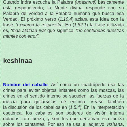
Cuando Indra escucha la Palabra
(upashruti)
básicamente
está respondiendo; la Mente divina responde con su
Palabra de Verdad a la Palabra humana que busca esa
Verdad. El próximo verso (
1.10.4
) aclara esta idea con la
frase,
‘exclama la respuesta’
. En (
1.82.1
) la frase utilizada
es,
‘maa atathaa iva’
que significa,
“no confundas nuestras
mentes con error”
.
keshinaa
Nombre del caballo
. Así como un cuadrúpedo usa las
crines para evitar objetos irritantes como las moscas, las
crines en el sentido interno se sacuden las fuerzas de la
inercia para quitárselas de encima. Véase también
la discusión de los caballos en (
1.5.4
). En la interpretación
esotérica, los caballos son poderes de visión interna
dotados con fuerza, y son los que derraman esa fuerza
sobre los cantantes. Por eso se usa el adjetivo
vrshana
,