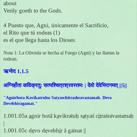
about
Verily goeth to the Gods.
4 Puesto que, Agni, únicamente el Sacrificio,
el Rito que tú rodeas (1)
es el que llega hasta los Dioses.
Nota 1: La Ofrenda se hecha al Fuego (Agni) y las llamas la
rodean.
ऋग्वेद 1.1.5
अग्निर्होता कविक्रतुः सत्यश्चित्रश्रवस्तमः | देवो देवेभिरागमत् ||5||
"Agnirhota Kavikatruhu Satyaschitrashravastamah. Devo
Devebhiragamat."
1.001.05a a̱gnir hotā̍ ka̱vikra̍tuḥ sa̱tyaś ci̱traśra̍vastamaḥ
|
1.001.05c de̱vo de̱vebhi̱r ā ga̍mat ||