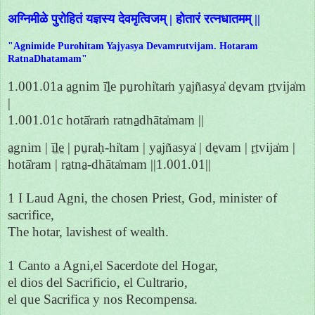
अग्निमीळे पुरोहितं यज्ञस्य देवमृत्विजम् | होतारं रत्नधातमम् ||
"Agnimide Purohitam Yajyasya Devamrutvijam. Hotaram
RatnaDhatamam"
1.001.01a a̱gnim ī̍ḻe pu̱rohi̍taṁ ya̱jñasya̍ de̱vam ṛ̱tvija̍m
|
1.001.01c hotā̍raṁ ratna̱dhāta̍mam ||
a̱gnim | ī̱ḻe̱ | pu̱raḥ-hi̍tam | ya̱jñasya̍ | de̱vam | ṛ̱tvija̍m |
hotā̍ram | ra̱tna̱-dhāta̍mam ||1.001.01||
1 I Laud Agni, the chosen Priest, God, minister of
sacrifice,
The hotar, lavishest of wealth.
1 Canto a Agni,el Sacerdote del Hogar,
el dios del Sacrificio, el Cultrario,
el que Sacrifica y nos Recompensa.