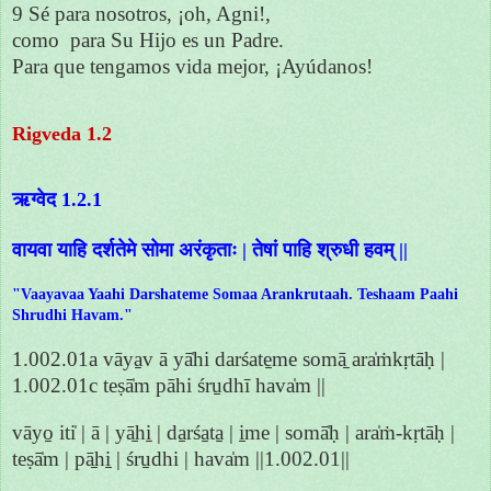
9 Sé para nosotros, ¡oh, Agni!,
como para Su Hijo es un Padre.
Para que tengamos vida mejor, ¡Ayúdanos!
Rigveda 1.2
ऋग्वेद 1.2.1
वायवा याहि दर्शतेमे सोमा अरंकृताः | तेषां पाहि श्रुधी हवम् ||
"Vaayavaa Yaahi Darshateme Somaa Arankrutaah. Teshaam Paahi
Shrudhi Havam."
1.002.01a vāya̱v ā yā̍hi darśate̱me somā̱ ara̍ṁkṛtāḥ |
1.002.01c teṣā̍m pāhi śru̱dhī hava̍m ||
vāyo̱ iti̍ | ā | yā̱hi̱ | da̱rśa̱ta̱ | i̱me | somā̍ḥ | ara̍ṁ-kṛtāḥ |
teṣā̍m | pā̱hi̱ | śru̱dhi | hava̍m ||1.002.01||