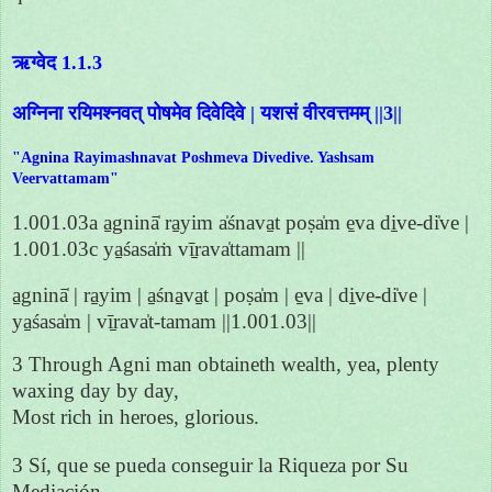
ऋग्वेद 1.1.3
अग्निना रयिमश्नवत् पोषमेव दिवेदिवे | यशसं वीरवत्तमम् ||3||
"Agnina Rayimashnavat Poshmeva Divedive. Yashsam
Veervattamam"
1.001.03a a̱gninā̍ ra̱yim a̍śnava̱t poṣa̍m e̱va di̱ve-di̍ve |
1.001.03c ya̱śasa̍ṁ vī̱rava̍ttamam ||
a̱gninā̍ | ra̱yim | a̱śna̱va̱t | poṣa̍m | e̱va | di̱ve-di̍ve |
ya̱śasa̍m | vī̱rava̍t-tamam ||1.001.03||
3 Through Agni man obtaineth wealth, yea, plenty
waxing day by day,
Most rich in heroes, glorious.
3 Sí, que se pueda conseguir la Riqueza por Su
Mediación,