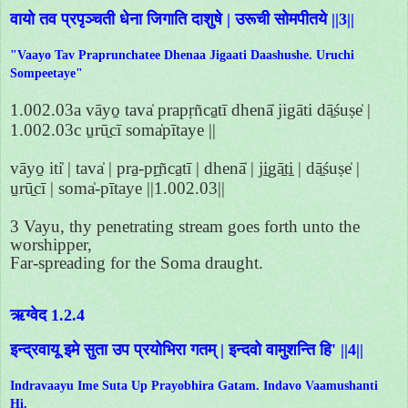
वायो तव प्रपृञ्चती धेना जिगाति दाशुषे | उरूची सोमपीतये ||3||
"Vaayo Tav Praprunchatee Dhenaa Jigaati Daashushe. Uruchi
Sompeetaye"
1.002.03a vāyo̱ tava̍ prapṛñca̱tī dhenā̍ jigāti dā̱śuṣe̍ |
1.002.03c u̱rū̱cī soma̍pītaye ||
vāyo̱ iti̍ | tava̍ | pra̱-pṛ̱ñca̱tī | dhenā̍ | ji̱gā̱ti̱ | dā̱śuṣe̍ |
u̱rū̱cī | soma̍-pītaye ||1.002.03||
3 Vayu, thy penetrating stream goes forth unto the
worshipper,
Far-spreading for the Soma draught.
ऋग्वेद 1.2.4
इन्द्रवायू इमे सुता उप प्रयोभिरा गतम् | इन्दवो वामुशन्ति हि' ||4||
Indravaayu Ime Suta Up Prayobhira Gatam. Indavo Vaamushanti
Hi.