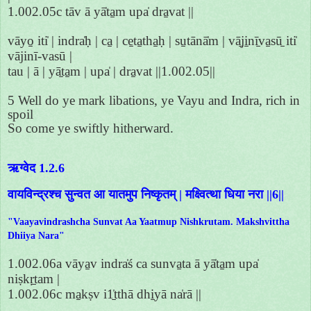
1.002.05c tāv ā yā̍ta̱m upa̍ dra̱vat ||
vāyo̱ iti̍ | indra̍ḥ | ca̱ | ce̱ta̱tha̱ḥ | su̱tānā̍m | vā̱ji̱nī̱va̱sū̱ iti̍
vājinī-vasū |
tau | ā | yā̱ta̱m | upa̍ | dra̱vat ||1.002.05||
5 Well do ye mark libations, ye Vayu and Indra, rich in
spoil
So come ye swiftly hitherward.
ऋग्वेद 1.2.6
वायविन्द्रश्च सुन्वत आ यातमुप निष्कृतम् | मक्ष्वित्था धिया नरा ||6||
"Vaayavindrashcha Sunvat Aa Yaatmup Nishkrutam. Makshvittha
Dhiiya Nara"
1.002.06a vāya̱v indra̍ś ca sunva̱ta ā yā̍ta̱m upa̍
niṣkṛ̱tam |
1.002.06c ma̱kṣv i1̱̍tthā dhi̱yā na̍rā ||