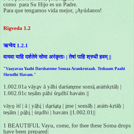
como para Su Hijo es un Padre.
Para que tengamos vida mejor, ¡Ayúdanos!
Rigveda 1.2
ऋग्वेद 1.2.1
वायवा याहि दर्शतेमे सोमा अरंकृताः | तेषां पाहि श्रुधी हवम् ||
"Vaayavaa Yaahi Darshateme Somaa Arankrutaah. Teshaam Paahi
Shrudhi Havam."
1.002.01a vāya̱v ā yā̍hi darśate̱me somā̱ ara̍ṁkṛtāḥ |
1.002.01c teṣā̍m pāhi śru̱dhī hava̍m ||
vāyo̱ iti̍ | ā | yā̱hi̱ | da̱rśa̱ta̱ | i̱me | somā̍ḥ | ara̍ṁ-kṛtāḥ |
teṣā̍m | pā̱hi̱ | śru̱dhi | hava̍m ||1.002.01||
1 BEAUTIFUL Vayu, come, for thee these Soma drops
have been prepared: