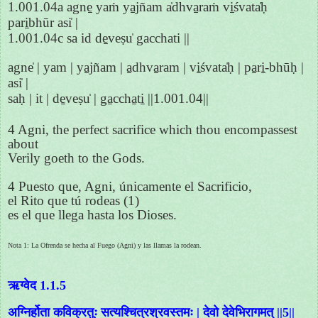
1.001.04a agne̱ yaṁ ya̱jñam a̍dhva̱raṁ vi̱śvata̍ḥ
pari̱bhūr asi̍ |
1.001.04c sa id de̱veṣu̍ gacchati ||
agne̍ | yam | ya̱jñam | a̱dhva̱ram | vi̱śvata̍ḥ | pa̱ri̱-bhūḥ |
asi̍ |
saḥ | it | de̱veṣu̍ | ga̱ccha̱ti̱ ||1.001.04||
4 Agni, the perfect sacrifice which thou encompassest
about
Verily goeth to the Gods.
4 Puesto que, Agni, únicamente el Sacrificio,
el Rito que tú rodeas (1)
es el que llega hasta los Dioses.
Nota 1: La Ofrenda se hecha al Fuego (Agni) y las llamas la rodean.
ऋग्वेद 1.1.5
अग्निर्होता कविक्रतुः सत्यश्चित्रश्रवस्तमः | देवो देवेभिरागमत् ||5||