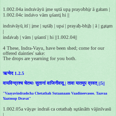
1.002.04a indra̍vāyū i̱me su̱tā upa̱ prayo̍bhi̱r ā ga̍tam |
1.002.04c inda̍vo vām u̱śanti̱ hi ||
indra̍vāyū̱ iti̍ | i̱me | su̱tāḥ | upa̍ | praya̍ḥ-bhi̱ḥ | ā | ga̱ta̱m
|
inda̍vaḥ | vām | u̱śanti̍ | hi ||1.002.04||
4 These, Indra-Vayu, have been shed; come for our
offered dainties' sake:
The drops are yearning for you both.
ऋग्वेद 1.2.5
वायविन्द्रश्च चेतथः सुतानां वाजिनीवसू | तावा यातमुप द्रवत् ||5||
"Vaayavindrashcha Chetathah Sutaanaam Vaadineevasoo. Taavaa
Yaatmup Dravat"
1.002.05a vāya̱v indra̍ś ca cetathaḥ su̱tānā̍ṁ vājinīvasū
|