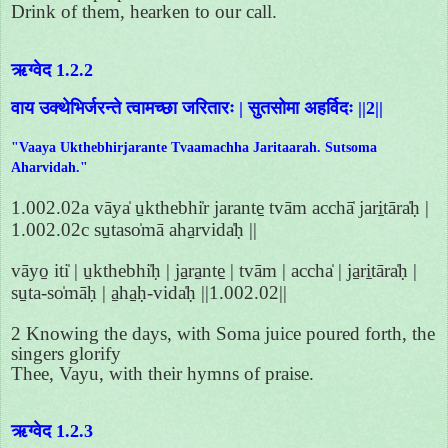
Drink of them, hearken to our call.
ऋग्वेद 1.2.2
वाय उक्थेभिर्जरन्ते त्वामच्छा जरितारः | सुतसोमा अहर्विदः ||2||
"Vaaya Ukthebhirjarante Tvaamachha Jaritaarah. Sutsoma
Aharvidah."
1.002.02a vāya̍ u̱kthebhi̍r jarante̱ tvām acchā̍ jari̱tāra̍ḥ |
1.002.02c su̱taso̍mā aha̱rvida̍ḥ ||
vāyo̱ iti̍ | u̱kthebhi̍ḥ | ja̱ra̱nte̱ | tvām | accha̍ | ja̱ri̱tāra̍ḥ |
su̱ta-so̍māḥ | a̱ha̱ḥ-vida̍ḥ ||1.002.02||
2 Knowing the days, with Soma juice poured forth, the
singers glorify
Thee, Vayu, with their hymns of praise.
ऋग्वेद 1.2.3