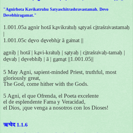
"Agnirhota Kavikatruhu Satyaschitrashravastamah. Devo
Devebhiragamat."
1.001.05a a̱gnir hotā̍ ka̱vikra̍tuḥ sa̱tyaś ci̱traśra̍vastamaḥ
|
1.001.05c de̱vo de̱vebhi̱r ā ga̍mat ||
a̱gniḥ | hotā̍ | ka̱vi-kra̍tuḥ | sa̱tyaḥ | ci̱traśra̍vaḥ-tamaḥ |
de̱vaḥ | de̱vebhi̍ḥ | ā | ga̱ma̱t ||1.001.05||
5 May Agni, sapient-minded Priest, truthful, most
gloriously great,
The God, come hither with the Gods.
5 Agni, el que Ofrenda, el Poeta excelente
el de esplendente Fama y Veracidad,
el Dios, ¡que venga a nosotros con los Dioses!
ऋग्वेद 1.1.6