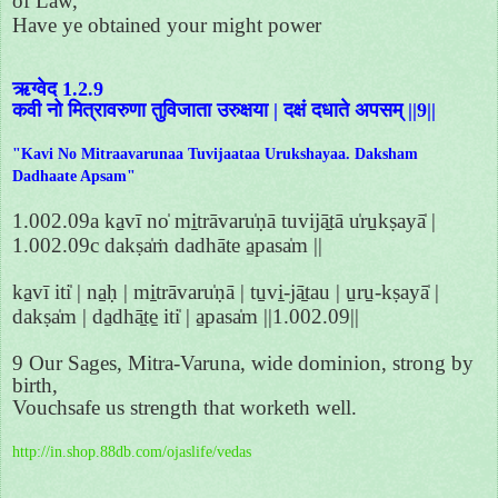
of Law,
Have ye obtained your might power
ऋग्वेद 1.2.9
कवी नो मित्रावरुणा तुविजाता उरुक्षया | दक्षं दधाते अपसम् ||9||
"Kavi No Mitraavarunaa Tuvijaataa Urukshayaa. Daksham
Dadhaate Apsam"
1.002.09a ka̱vī no̍ mi̱trāvaru̍ṇā tuvijā̱tā u̍ru̱kṣayā̍ |
1.002.09c dakṣa̍ṁ dadhāte a̱pasa̍m ||
ka̱vī iti̍ | na̱ḥ | mi̱trāvaru̍ṇā | tu̱vi̱-jā̱tau | u̱ru̱-kṣayā̍ |
dakṣa̍m | da̱dhā̱te̱ iti̍ | a̱pasa̍m ||1.002.09||
9 Our Sages, Mitra-Varuna, wide dominion, strong by
birth,
Vouchsafe us strength that worketh well.
http://in.shop.88db.com/ojaslife/vedas