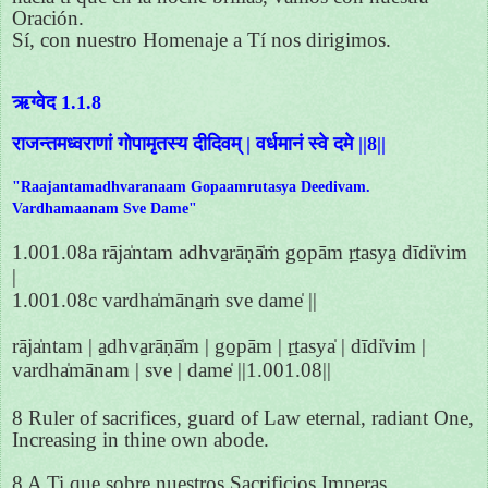
Oración.
Sí, con nuestro Homenaje a Tí nos dirigimos.
ऋग्वेद 1.1.8
राजन्तमध्वराणां गोपामृतस्य दीदिवम् | वर्धमानं स्वे दमे ||8||
"Raajantamadhvaranaam Gopaamrutasya Deedivam.
Vardhamaanam Sve Dame"
1.001.08a rāja̍ntam adhva̱rāṇā̍ṁ go̱pām ṛ̱tasya̱ dīdi̍vim
|
1.001.08c vardha̍māna̱ṁ sve dame̍ ||
rāja̍ntam | a̱dhva̱rāṇā̍m | go̱pām | ṛ̱tasya̍ | dīdi̍vim |
vardha̍mānam | sve | dame̍ ||1.001.08||
8 Ruler of sacrifices, guard of Law eternal, radiant One,
Increasing in thine own abode.
8 A Ti que sobre nuestros Sacrificios Imperas,