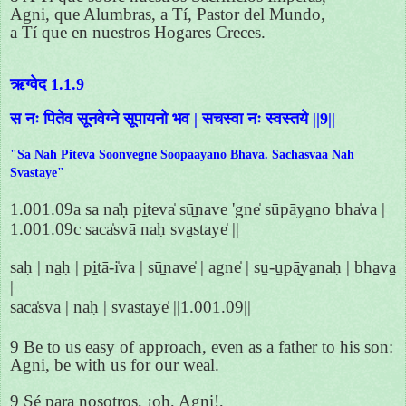
Agni, que Alumbras, a Tí, Pastor del Mundo,
a Tí que en nuestros Hogares Creces.
ऋग्वेद 1.1.9
स नः पितेव सूनवेग्ने सूपायनो भव | सचस्वा नः स्वस्तये ||9||
"Sa Nah Piteva Soonvegne Soopaayano Bhava. Sachasvaa Nah
Svastaye"
1.001.09a sa na̍ḥ pi̱teva̍ sū̱nave 'gne̍ sūpāya̱no bha̍va |
1.001.09c saca̍svā naḥ sva̱staye̍ ||
saḥ | na̱ḥ | pi̱tā-i̍va | sū̱nave̍ | agne̍ | su̱-u̱pā̱ya̱naḥ | bha̱va̱
|
saca̍sva | na̱ḥ | sva̱staye̍ ||1.001.09||
9 Be to us easy of approach, even as a father to his son:
Agni, be with us for our weal.
9 Sé para nosotros, ¡oh, Agni!,