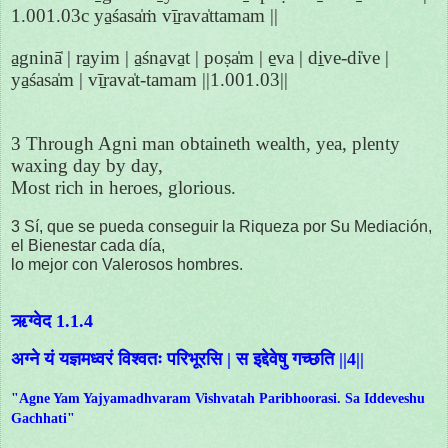
1.001.03c ya̱śasa̍ṁ vī̱rava̍ttamam ||
a̱gninā̍ | ra̱yim | a̱śna̱va̱t | poṣa̍m | e̱va | di̱ve-di̍ve |
ya̱śasa̍m | vī̱rava̍t-tamam ||1.001.03||
3 Through Agni man obtaineth wealth, yea, plenty
waxing day by day,
Most rich in heroes, glorious.
3 Sí, que se pueda conseguir la Riqueza por Su Mediación,
el Bienestar cada día,
lo mejor con Valerosos hombres.
ऋग्वेद 1.1.4
अग्ने यं यज्ञमध्वरं विश्वतः परिभूरसि | स इद्देवेषु गच्छति ||4||
"Agne Yam Yajyamadhvaram Vishvatah Paribhoorasi. Sa Iddeveshu
Gachhati"