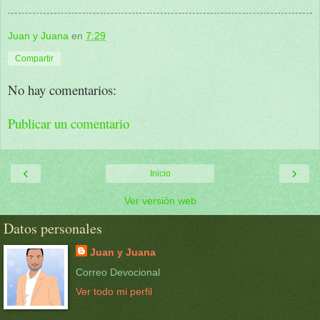
Juan y Juana
en
7:29
Compartir
No hay comentarios:
Publicar un comentario
‹
›
Inicio
Ver versión web
Datos personales
Juan y Juana
Correo Devocional
Ver todo mi perfil