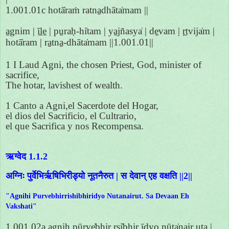
1.001.01c hotā̍raṁ ratna̱dhāta̍mam ||
a̱gnim | ī̱ḻe̱ | pu̱raḥ-hi̍tam | ya̱jñasya̍ | de̱vam | ṛ̱tvija̍m |
hotā̍ram | ra̱tna̱-dhāta̍mam ||1.001.01||
1 I Laud Agni, the chosen Priest, God, minister of
sacrifice,
The hotar, lavishest of wealth.
1 Canto a Agni,el Sacerdote del Hogar,
el dios del Sacrificio, el Cultrario,
el que Sacrifica y nos Recompensa.
ऋग्वेद 1.1.2
अग्निः पुर्वेभिर्ऋषिभिरीड्यो नूतनैरुत | स देवान् एह वक्षति ||2||
"Agnihi Purvebhirrishibhiridyo Nutanairut. Sa Devaan Eh
Vakshati"
1.001.02a a̱gniḥ pūrve̍bhi̱r ṛṣi̍bhi̱r īḍyo̱ nūta̍nair u̱ta |