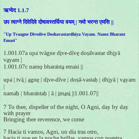
ऋग्वेद 1.1.7
उप त्वाग्ने दिवेदिवे दोषावस्तर्धिया वयम् | नमो भरन्त एमसि ||
"Up Tvaagne Divedive Doshavastardhiya Vayam. Namo Bharant
Emasi"
1.001.07a upa̍ tvāgne di̱ve-di̍ve̱ doṣā̍vastar dhi̱yā
va̱yam |
1.001.07c namo̱ bhara̍nta̱ ema̍si ||
upa̍ | tvā̱ | a̱gne̱ | di̱ve-di̍ve | doṣā̍-vastaḥ | dhi̱yā | va̱yam
|
nama̍ḥ | bhara̍ntaḥ | ā | i̱ma̱si̱ ||1.001.07||
7 To thee, dispeller of the night, O Agni, day by day
with prayer
Bringing thee reverence, we come
7 Hacia ti vamos, Agni, un día tras otro,
hacia ti que en la noche brillas, vamos con nuestra