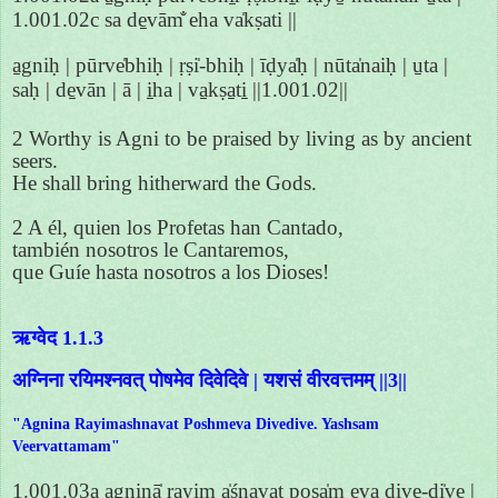
1.001.02c sa de̱vām̐ eha va̍kṣati ||
a̱gniḥ | pūrve̍bhiḥ | ṛṣi̍-bhiḥ | īḍya̍ḥ | nūta̍naiḥ | u̱ta |
saḥ | de̱vān | ā | i̱ha | va̱kṣa̱ti̱ ||1.001.02||
2 Worthy is Agni to be praised by living as by ancient
seers.
He shall bring hitherward the Gods.
2 A él, quien los Profetas han Cantado,
también nosotros le Cantaremos,
que Guíe hasta nosotros a los Dioses!
ऋग्वेद 1.1.3
अग्निना रयिमश्नवत् पोषमेव दिवेदिवे | यशसं वीरवत्तमम् ||3||
"Agnina Rayimashnavat Poshmeva Divedive. Yashsam
Veervattamam"
1.001.03a a̱gninā̍ ra̱yim a̍śnava̱t poṣa̍m e̱va di̱ve-di̍ve |