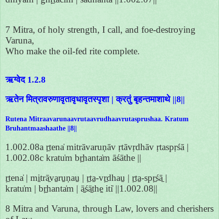
7 Mitra, of holy strength, I call, and foe-destroying
Varuna,
Who make the oil-fed rite complete.
ऋग्वेद 1.2.8
ऋतेन मित्रावरुणावृतावृधावृतस्पृशा | क्रतुं बृहन्तमाशाथे ||8||
Rutena Mitraavarunaavrutaavrudhaavrutasprushaa. Kratum
Bruhantmaashaathe ||8||
1.002.08a ṛ̱tena̍ mitrāvaruṇāv ṛtāvṛdhāv ṛtaspṛśā |
1.002.08c kratu̍m bṛ̱hanta̍m āśāthe ||
ṛ̱tena̍ | mi̱trā̱va̱ru̱ṇau̱ | ṛ̱ta̱-vṛ̱dhau̱ | ṛ̱ta̱-spṛ̱śā̱ |
kratu̍m | bṛ̱hanta̍m | ā̱śā̱the̱ iti̍ ||1.002.08||
8 Mitra and Varuna, through Law, lovers and cherishers