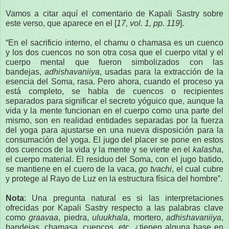
Vamos a citar aquí el comentario de Kapali Sastry sobre
este verso, que aparece en el [
17, vol. 1, pp. 119
].
“En el sacrificio interno, el chamu o chamasa es un cuenco
y los dos cuencos no son otra cosa que el cuerpo vital y el
cuerpo mental que fueron simbolizados con las
bandejas,
adhishavaniiya
, usadas para la extracción de la
esencia del Soma, rasa. Pero ahora, cuando el proceso ya
está completo, se habla de cuencos o recipientes
separados para significar el secreto yóguico que, aunque la
vida y la mente funcionan en el cuerpo como una parte del
mismo, son en realidad entidades separadas por la fuerza
del yoga para ajustarse en una nueva disposición para la
consumación del yoga. El jugo del placer se pone en estos
dos cuencos de la vida y la mente y se vierte en el
kalasha
,
el cuerpo material. El residuo del Soma, con el jugo batido,
se mantiene en el cuero de la vaca,
go tvachi
, el cual cubre
y protege al Rayo de Luz en la estructura física del hombre”.
Nota
: Una pregunta natural es si las interpretaciones
ofrecidas por Kapali Sastry respecto a las palabras clave
como
graavaa
, piedra,
uluukhala
, mortero,
adhishavaniiya
,
bandejas, chamasa, cuencos, etc. ¿tienen alguna base en