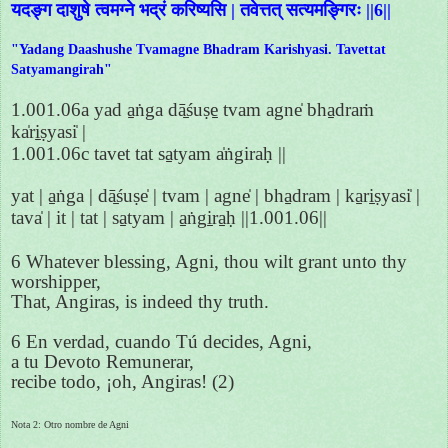
यदङ्ग दाशुषे त्वमग्ने भद्रं करिष्यसि | तवेत्तत् सत्यमङ्गिरः ||6||
"Yadang Daashushe Tvamagne Bhadram Karishyasi. Tavettat
Satyamangirah"
1.001.06a yad a̱ṅga dā̱śuṣe̱ tvam agne̍ bha̱draṁ
ka̍ri̱ṣyasi̍ |
1.001.06c tavet tat sa̱tyam a̍ṅgiraḥ ||
yat | a̱ṅga | dā̱śuṣe̍ | tvam | agne̍ | bha̱dram | ka̱ri̱ṣyasi̍ |
tava̍ | it | tat | sa̱tyam | a̱ṅgi̱ra̱ḥ ||1.001.06||
6 Whatever blessing, Agni, thou wilt grant unto thy
worshipper,
That, Angiras, is indeed thy truth.
6 En verdad, cuando Tú decides, Agni,
a tu Devoto Remunerar,
recibe todo, ¡oh, Angiras! (2)
Nota 2: Otro nombre de Agni