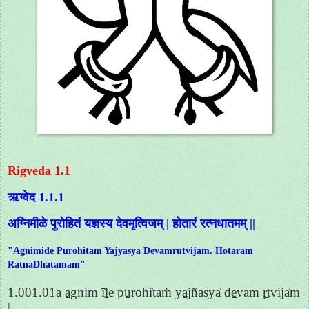
Rigveda 1.1
ऋग्वेद 1.1.1
अग्निमीळे पुरोहितं यज्ञस्य देवमृत्विजम् | होतारं रत्नधातमम् ||
"Agnimide Purohitam Yajyasya Devamrutvijam. Hotaram
RatnaDhatamam"
1.001.01a a̱gnim ī̍ḻe pu̱rohi̍taṁ ya̱jñasya̍ de̱vam ṛ̱tvija̍m
|