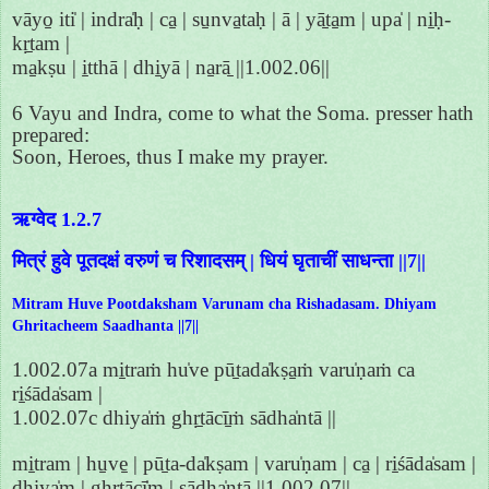
vāyo̱ iti̍ | indra̍ḥ | ca̱ | su̱nva̱taḥ | ā | yā̱ta̱m | upa̍ | ni̱ḥ-
kṛ̱tam |
ma̱kṣu | i̱tthā | dhi̱yā | na̱rā̱ ||1.002.06||
6 Vayu and Indra, come to what the Soma. presser hath
prepared:
Soon, Heroes, thus I make my prayer.
ऋग्वेद 1.2.7
मित्रं हुवे पूतदक्षं वरुणं च रिशादसम् | धियं घृताचीं साधन्ता ||7||
Mitram Huve Pootdaksham Varunam cha Rishadasam. Dhiyam
Ghritacheem Saadhanta ||7||
1.002.07a mi̱traṁ hu̍ve pū̱tada̍kṣa̱ṁ varu̍ṇaṁ ca
ri̱śāda̍sam |
1.002.07c dhiya̍ṁ ghṛ̱tācī̱ṁ sādha̍ntā ||
mi̱tram | hu̱ve̱ | pū̱ta-da̍kṣam | varu̍ṇam | ca̱ | ri̱śāda̍sam |
dhiya̍m | ghṛ̱tācī̍m | sādha̍ntā ||1.002.07||