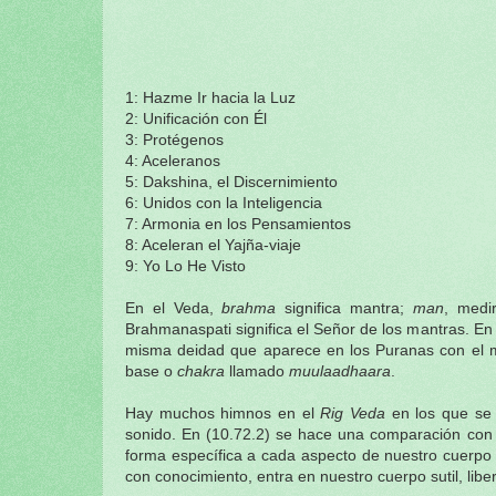
1: Hazme Ir hacia la Luz
2: Unificación con Él
3: Protégenos
4: Aceleranos
5: Dakshina, el Discernimiento
6: Unidos con la Inteligencia
7: Armonia en los Pensamientos
8: Aceleran el Yajña-viaje
9: Yo Lo He Visto
En el Veda,
brahma
significa mantra;
man
, medi
Brahmanaspati significa el Señor de los mantras. En
misma deidad que aparece en los Puranas con el mi
base o
chakra
llamado
muulaadhaara
.
Hay muchos himnos en el
Rig Veda
en los que se
sonido. En (10.72.2) se hace una comparación con 
forma específica a cada aspecto de nuestro cuerpo 
con conocimiento, entra en nuestro cuerpo sutil, liber