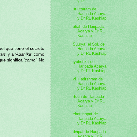
y Dr...
ut uttaram de
Haripada Acarya
y Dr RL Kashiap
ahah de Haripada
Acarya y Dr RL
Kashiap
Suurya, el Sol, de
uel que tiene el secreto
Haripada Acarya
y Dr RL Kashiap
van’
y a
‘Aushika’
como
ue significa
‘como’
. No
jyotishkrt de
Haripada Acarya
y Dr RL Kashiap
vi + adrshram de
Haripada Acarya
y Dr RL Kashiap
rtuun de Haripada
Acarya y Dr RL
Kashiap
chatushpat de
Haripada Acarya
y Dr RL Kashiap
dvipat de Haripada
Acarya y Dr RL