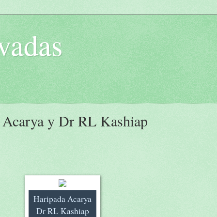
vadas
 Acarya y Dr RL Kashiap
Haripada Acarya
Dr RL Kashiap