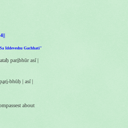
|4||
Sa Iddeveshu Gachhati"
̍ḥ pari̱bhūr asi̍ |
a̱ri̱-bhūḥ | asi̍ |
compassest about