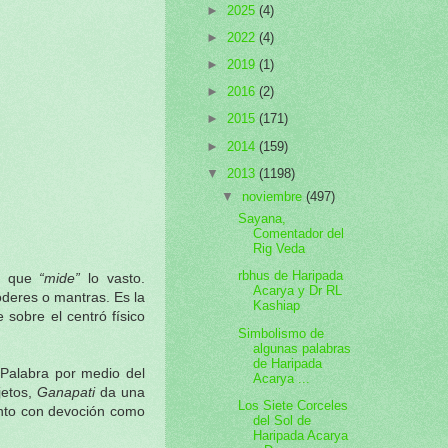
►
2025
(4)
►
2022
(4)
►
2019
(1)
►
2016
(2)
►
2015
(171)
►
2014
(159)
▼
2013
(1198)
▼
noviembre
(497)
Sayana,
Comentador del
Rig Veda
rbhus de Haripada
a que
“mide”
lo vasto.
Acarya y Dr RL
oderes o mantras. Es la
Kashiap
sobre el centró físico
Simbolismo de
algunas palabras
de Haripada
 Palabra por medio del
Acarya ...
jetos,
Ganapati
da una
Los Siete Corceles
anto con devoción como
del Sol de
Haripada Acarya