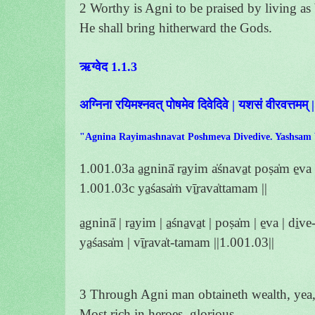
2 Worthy is Agni to be praised by living as 
He shall bring hitherward the Gods.
ऋग्वेद 1.1.3
अग्निना रयिमश्नवत् पोषमेव दिवेदिवे | यशसं वीरवत्तमम् |
"Agnina Rayimashnavat Poshmeva Divedive. Yashsam
1.001.03a a̱gninā̍ ra̱yim a̍śnava̱t poṣa̍m e̱va d
1.001.03c ya̱śasa̍ṁ vī̱rava̍ttamam ||
a̱gninā̍ | ra̱yim | a̱śna̱va̱t | poṣa̍m | e̱va | di̱ve
ya̱śasa̍m | vī̱rava̍t-tamam ||1.001.03||
3 Through Agni man obtaineth wealth, yea,
Most rich in heroes, glorious.