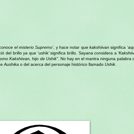
conoce el misterio Supremo’
, y hace notar que
kakshiivan
significa ‘aq
ó del brillo ya que ‘ushik’ significa brillo. Sayana considera a
‘Kakshii
como Kakshiivan, hijo de Ushik”
. No hay en el mantra ninguna palabra q
 de
Aushika
o del acerca del personaje histórico llamado
Ushik
.