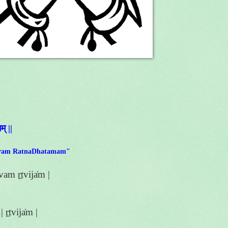
म् ||
taram RatnaDhatamam"
vam ṛ̱tvija̍m |
 ṛ̱tvija̍m |