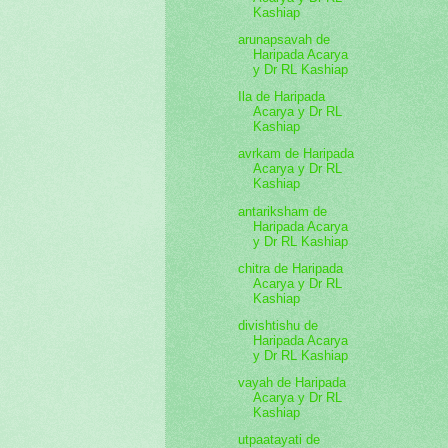
Kashiap
arunapsavah de
Haripada Acarya
y Dr RL Kashiap
Ila de Haripada
Acarya y Dr RL
Kashiap
avrkam de Haripada
Acarya y Dr RL
Kashiap
antariksham de
Haripada Acarya
y Dr RL Kashiap
chitra de Haripada
Acarya y Dr RL
Kashiap
divishtishu de
Haripada Acarya
y Dr RL Kashiap
vayah de Haripada
Acarya y Dr RL
Kashiap
utpaatayati de