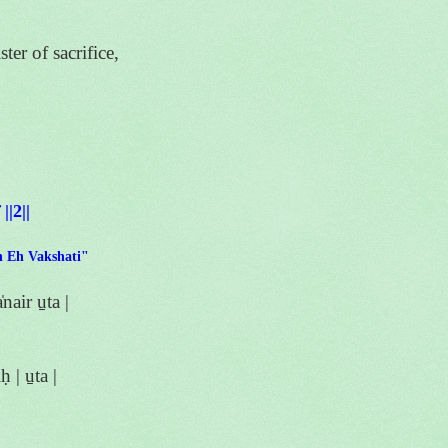
er of sacrifice,
 ||2||
an Eh Vakshati"
nair u̱ta |
 | u̱ta |