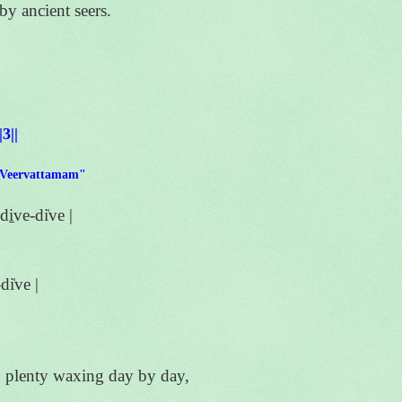
by ancient seers.
|3||
 Veervattamam"
i̱ve-di̍ve |
-di̍ve |
 plenty waxing day by day,