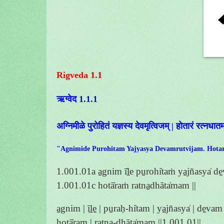
Rigveda 1.1
ऋग्वेद 1.1.1
अग्निमीळे पुरोहितं यज्ञस्य देवमृत्विजम् | होतारं रत्नधातम
"Agnimide Purohitam Yajyasya Devamrutvijam. Ho
1.001.01a a̱gnim ī̍ḻe pu̱rohi̍taṁ ya̱jñasya̍ de̱
1.001.01c hotā̍raṁ ratna̱dhāta̍mam ||
a̱gnim | ī̱ḻe̱ | pu̱raḥ-hi̍tam | ya̱jñasya̍ | de̱vam |
hotā̍ram | ra̱tna̱-dhāta̍mam ||1.001.01||