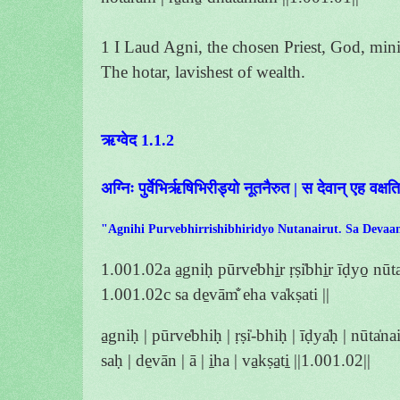
1 I Laud Agni, the chosen Priest, God, minist
The hotar, lavishest of wealth.
ऋग्वेद 1.1.2
अग्निः पुर्वेभिर्ऋषिभिरीड्यो नूतनैरुत | स देवान् एह वक्षति
"Agnihi Purvebhirrishibhiridyo Nutanairut. Sa Deva
1.001.02a a̱gniḥ pūrve̍bhi̱r ṛṣi̍bhi̱r īḍyo̱ nūta̍
1.001.02c sa de̱vām̐ eha va̍kṣati ||
a̱gniḥ | pūrve̍bhiḥ | ṛṣi̍-bhiḥ | īḍya̍ḥ | nūta̍naiḥ
saḥ | de̱vān | ā | i̱ha | va̱kṣa̱ti̱ ||1.001.02||