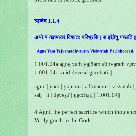
ऋग्वेद 1.1.4
अग्ने यं यज्ञमध्वरं विश्वतः परिभूरसि | स इद्देवेषु गच्छति |
"Agne Yam Yajyamadhvaram Vishvatah Paribhoorasi. 
1.001.04a agne̱ yaṁ ya̱jñam a̍dhva̱raṁ vi̱śvata
1.001.04c sa id de̱veṣu̍ gacchati ||
agne̍ | yam | ya̱jñam | a̱dhva̱ram | vi̱śvata̍ḥ | p
saḥ | it | de̱veṣu̍ | ga̱ccha̱ti̱ ||1.001.04||
4 Agni, the perfect sacrifice which thou en
Verily goeth to the Gods.