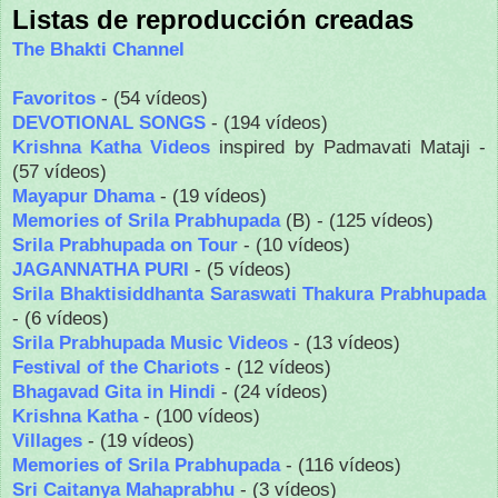
Listas de reproducción creadas
The Bhakti Channel
Favoritos
- (54 vídeos)
DEVOTIONAL SONGS
- (194 vídeos)
Krishna Katha Videos
inspired by Padmavati Mataji -
(57 vídeos)
Mayapur Dhama
- (19 vídeos)
Memories of Srila Prabhupada
(B) - (125 vídeos)
Srila Prabhupada on Tour
- (10 vídeos)
JAGANNATHA PURI
- (5 vídeos)
Srila Bhaktisiddhanta Saraswati Thakura Prabhupada
- (6 vídeos)
Srila Prabhupada Music Videos
- (13 vídeos)
Festival of the Chariots
- (12 vídeos)
Bhagavad Gita in Hindi
- (24 vídeos)
Krishna Katha
- (100 vídeos)
Villages
- (19 vídeos)
Memories of Srila Prabhupada
- (116 vídeos)
Sri Caitanya Mahaprabhu
- (3 vídeos)