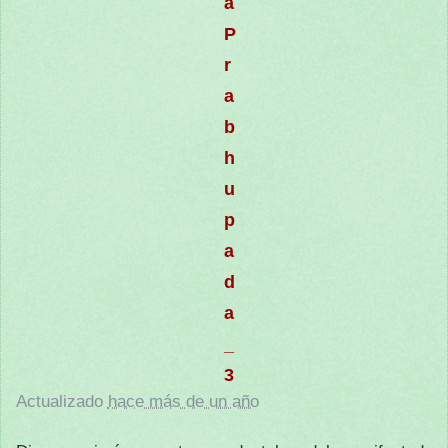
a
P
r
a
b
h
u
p
a
d
a
_
3
Actualizado
hace más de un año