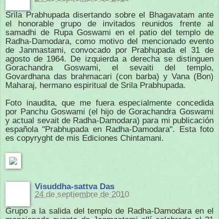
Srila Prabhupada disertando sobre el Bhagavatam ante
el honorable grupo de invitados reunidos frente al
samadhi de Rupa Goswami en el patio del templo de
Radha-Damodara, como motivo del mencionado evento
de Janmastami, convocado por Prabhupada el 31 de
agosto de 1964. De izquierda a derecha se distinguen
Gorachandra Goswami, el sevaiti del templo,
Govardhana das brahmacari (con barba) y Vana (Bon)
Maharaj, hermano espiritual de Srila Prabhupada.
Foto inaudita, que me fuera especialmente concedida
por Panchu Goswami (el hijo de Gorachandra Goswami
y actual sevait de Radha-Damodara) para mi publicación
española "Prabhupada en Radha-Damodara". Esta foto
es copyryght de mis Ediciones Chintamani.
Visuddha-sattva Das
24 de septiembre de 2010
Grupo a la salida del templo de Radha-Damodara en el