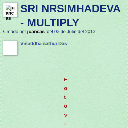
SRI NRSIMHADEVA
- MULTIPLY
juancas
Creado por
del 03 de Julio del 2013
Visuddha-sattva Das
F
o
t
o
s
-