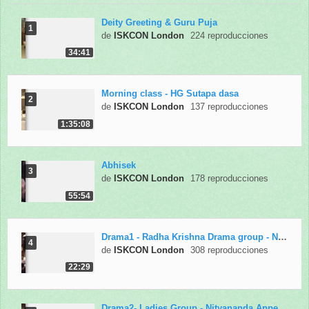
Deity Greeting & Guru Puja
1
de
ISKCON London
224 reproducciones
34:41
Morning class - HG Sutapa dasa
2
de
ISKCON London
137 reproducciones
1:35:08
Abhisek
3
de
ISKCON London
178 reproducciones
55:54
Drama1 - Radha Krishna Drama group - Nityananda Appearance
4
de
ISKCON London
308 reproducciones
22:29
Drama2- Ladies Group - Nityananda Appearance