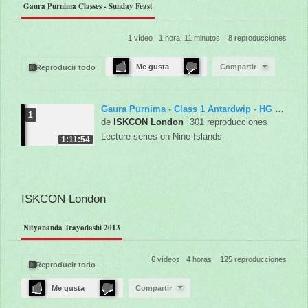
Gaura Purnima Classes - Sunday Feast
1 vídeo
1 hora, 11 minutos
8 reproducciones
Me gusta
Compartir
Reproducir todo
Gaura Purnima - Class 1 Antardwip - HG Krishna Kirtan das
1
de
ISKCON London
301 reproducciones
Lecture series on Nine Islands
1:11:54
ISKCON London
Nityananda Trayodashi 2013
6 vídeos
4 horas
125 reproducciones
Reproducir todo
Me gusta
Compartir