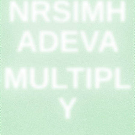
NRSIMH
ADEVA
MULTIPL
Y