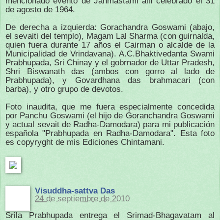
mencionado evento de Janmastami allí celebrado el 31
de agosto de 1964.
De derecha a izquierda: Gorachandra Goswami (abajo,
el sevaiti del templo), Magam Lal Sharma (con guirnalda,
quien fuera durante 17 años el Cairman o alcalde de la
Municipalidad de Vrindavana). A.C.Bhaktivedanta Swami
Prabhupada, Sri Chinay y el gobrnador de Uttar Pradesh,
S
hri Biswanath das (ambos con gorro al lado de
Prabhupada), y Govardhana das brahmacari (con
barba), y otro grupo de devotos.
Foto inaudita, que me fuera especialmente concedida
por Panchu Goswami (el hijo de Goranchandra Goswami
y actual sevait de Radha-Damodara) para mi publicación
española "Prabhupada en Radha-Damodara". Esta foto
es copyryght de mis Ediciones Chintamani.
Visuddha-sattva Das
24 de septiembre de 2010
Srila Prabhupada entrega el Srimad-Bhagavatam al