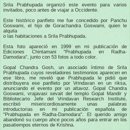
Srila Prabhupada organizó este evento para varios
invitados, poco antes de viajar a Occidente.
Este histórico panfleto me fue concedido por Panchu
Goswami, el hijo de Gorachandra Goswami, quien le
alquila
o las habitaciones a Srila Pr
abhupada.
Esta foto apareció en 1999 en mi publicación de
Ediciones Chintamani "Prabhupada en Radha-
Damodara", junto con 53 fotos a todo color.
Gopal Chandra Gosh, un asociado íntimo de Srila
Prabhupada cuyos reveladores testimonios aparecen en
ese libro, me reveló que Prabhupada le pidió que
distribuyera ese panfleto por Vrindavan en un riksa,
anunciando el evento por un altavoz. Gopal Chandra
Goswami, vrajavasi sevait del templo Gopal Mandir y
Bibliotecario Jefe del Vrindavan Research Institute,
escribió misericordiosamente unas palabras
introductorias en mi publicación española de
"Prabhupada en Radha-Damodara". El querido amigo
abandonó su cuerpo ahce pocos años para entrar en los
pasatiempos eternos de Krishna.