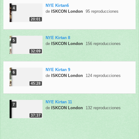
NYE Kirtan6
4
de
ISKCON London
95 reproducciones
20:01
NYE Kirtan 8
5
de
ISKCON London
156 reproducciones
32:09
NYE Kirtan 9
6
de
ISKCON London
124 reproducciones
45:28
NYE Kirtan 11
7
de
ISKCON London
132 reproducciones
37:37