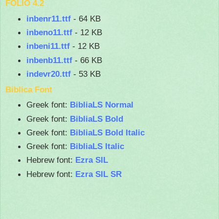
FOLIO 4.2
inbenr11.ttf
- 64 KB
inbeno11.ttf
- 12 KB
inbeni11.ttf
- 12 KB
inbenb11.ttf
- 66 KB
indevr20.ttf
- 53 KB
Biblica Font
Greek font:
BibliaLS Normal
Greek font:
BibliaLS Bold
Greek font:
BibliaLS Bold Italic
Greek font:
BibliaLS Italic
Hebrew font:
Ezra SIL
Hebrew font:
Ezra SIL SR