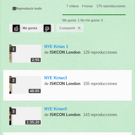
7 vídeos
4 horas
175 reproducciones
Reproducir todo
Me gusta:
1
No me gusta:
0
Me gusta
Compartir
NYE Kirtan 1
1
de
ISKCON London
129 reproducciones
2:55
NYE Kirtan3
2
de
ISKCON London
155 reproducciones
48:05
NYE Kirtan5
3
de
ISKCON London
143 reproducciones
1:35:20