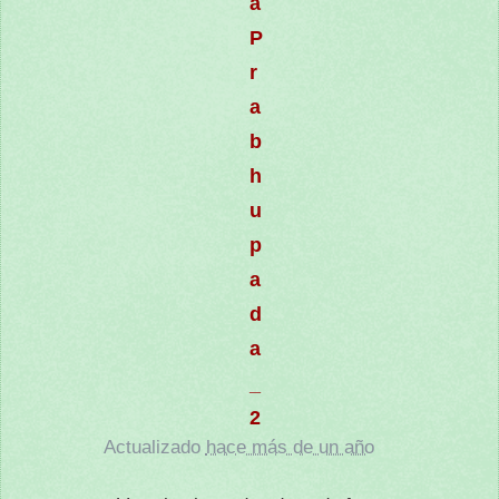
a
P
r
a
b
h
u
p
a
d
a
_
2
Actualizado
hace más de un año