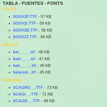
TABLA - FUENTES - FONTS
SOUV2
SOUV2P.TTF
- 57 KB
SOUV2I.TTF
- 59 KB
SOUV2B.TTF
- 56 KB
SOUV2T.TTF
- 56 KB
Balaram
bai_____.ttf
- 46 KB
babi____.ttf
- 47 KB
bab_____.ttf
- 45 KB
balaram_.ttf
- 45 KB
ScaGoudy
SCAGRG__.TTF
- 73 KB
SCAGI__.TTF
- 71 KB
SCAGB__.TTF
- 68 KB