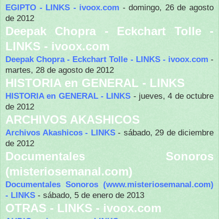
EGIPTO - LINKS - ivoox.com
- domingo, 26 de agosto
de 2012
Deepak Chopra - Eckchart Tolle -
LINKS - ivoox.com
Deepak Chopra - Eckchart Tolle - LINKS - ivoox.com
-
martes, 28 de agosto de 2012
HISTORIA en GENERAL - LINKS
HISTORIA en GENERAL - LINKS
- jueves, 4 de octubre
de 2012
ARCHIVOS AKASHICOS
Archivos Akashicos - LINKS
- sábado, 29 de diciembre
de 2012
Documentales Sonoros
(misteriosemanal.com)
Documentales Sonoros (www.misteriosemanal.com)
- LINKS
- sábado, 5 de enero de 2013
OTRAS - LINKS - ivoox.com