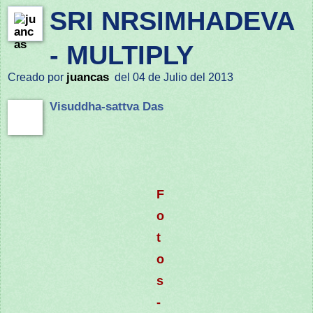
SRI NRSIMHADEVA
- MULTIPLY
juancas
Creado por
del 04 de Julio del 2013
Visuddha-sattva Das
F
o
t
o
s
-