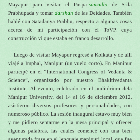
Mayapur para visitar el Puspa-
samadhi
de Srila
Prabhupada y tomar
darshan
de las Deidades. También
hablé con Satadanya Prabhu, respecto a algunas cosas
acerca de mi participación con el ToVP, cuya
construcción vi que estaba en franco desarrollo.
Luego de visitar Mayapur regresé a Kolkata y de allí
viajé a Imphal, Manipur (un vuelo corto). En Manipur
participé en el “International Congress of Vedanta &
Science”, organizado por nuestro Bhakltivedanta
Institute. Al evento, celebrado en el auditórium dela
Manipur University, del 14 al 16 de diciembre 2012,
asistieron diversos profesores y personalidades, con
numeroso público. La sesión inaugural estuvo muy bien
y me pidiero sentarme en la mesa principal y ofrecer
algunas palabras, las cuales comencé con una bien
aventurada frase en el lenguaje manipuri local, que fue