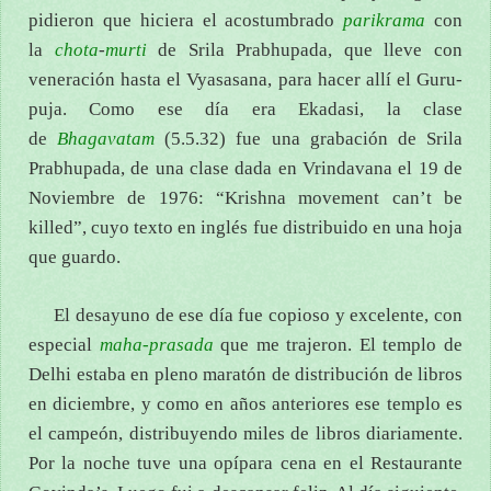
pidieron que hiciera el acostumbrado
parikrama
con
la
chota
-
murti
de Srila Prabhupada, que lleve con
veneración hasta el Vyasasana, para hacer allí el Guru-
puja. Como ese día era Ekadasi, la clase
de
Bhagavatam
(5.5.32) fue una grabación de Srila
Prabhupada, de una clase dada en Vrindavana el 19 de
Noviembre de 1976: “Krishna movement can’t be
killed”, cuyo texto en inglés fue distribuido en una hoja
que guardo.
El desayuno de ese día fue copioso y excelente, con
especial
maha-prasada
que me trajeron. El templo de
Delhi estaba en pleno maratón de distribución de libros
en diciembre, y como en años anteriores ese templo es
el campeón, distribuyendo miles de libros diariamente.
Por la noche tuve una opípara cena en el Restaurante