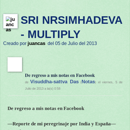
SRI NRSIMHADEVA
- MULTIPLY
juancas
Creado por
del 05 de Julio del 2013
De regreso a mis notas en Facebook
Visuddha-sattva Das
Notas
de
(
) el viernes, 5 de
Julio de 2013 a la(s) 0:58
De regreso a mis notas en Facebook
—Reporte de mi peregrinaje por India y España—