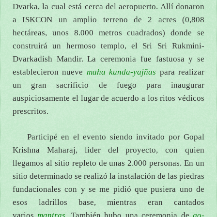
Dvarka, la cual está cerca del aeropuerto. Allí donaron
a ISKCON un amplio terreno de 2 acres (0,808
hectáreas, unos 8.000 metros cuadrados) donde se
construirá un hermoso templo, el Sri Sri Rukmini-
Dvarkadish Mandir. La ceremonia fue fastuosa y se
establecieron nueve
maha kunda-yajñas
para realizar
un gran sacrificio de fuego para inaugurar
auspiciosamente el lugar de acuerdo a los ritos védicos
prescritos.
Participé en el evento siendo invitado por Gopal
Krishna Maharaj, líder del proyecto, con quien
llegamos al sitio repleto de unas 2.000 personas. En un
sitio determinado se realizó la instalación de las piedras
fundacionales con y se me pidió que pusiera uno de
esos ladrillos base, mientras eran cantados
varios
mantras
. También hubo una ceremonia de
go-