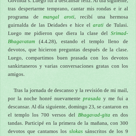
Govinda’s. Luego fui a descansar feliz. Al día siguiente,
tras despertarme temprano, cantar mis rondas e ir al
programa de
mangal aroti
, recibí una hermosa
guirnalda de las Deidades e hice el
arati
de Tulasi.
Luego me pidieron que diera la clase del
Srimad-
Bhagavatam
(4.4.28), estando el templo lleno de
devotos, que hicieron preguntas después de la clase.
Luego, compartimos buen prasada con los devotos
sankirtaneros y varias conversaciones gratas con los
amigos.
Tras la jornada de descanso y la revisión de mi mail,
por la noche honré nuevamente
prasada
y me fui a
descansar. Al día siguiente, domingo 23, se cantaron en
el templo los 700 versos del
Bhagavad-gita
en dos
tandas. Participé en la primera de la mañana, con 300
devotos que cantamos los
slokas
sánscritos de los 9