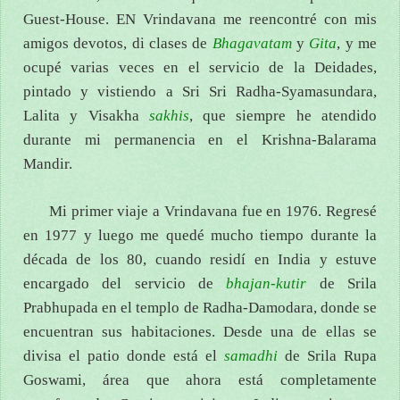
Guest-House. EN Vrindavana me reencontré con mis
amigos devotos, di clases de
Bhagavatam
y
Gita
, y me
ocupé varias veces en el servicio de la Deidades,
pintado y vistiendo a Sri Sri Radha-Syamasundara,
Lalita y Visakha
sakhis
, que siempre he atendido
durante mi permanencia en el Krishna-Balarama
Mandir.
Mi primer viaje a Vrindavana fue en 1976. Regresé
en 1977 y luego me quedé mucho tiempo durante la
década de los 80, cuando residí en India y estuve
encargado del servicio de
bhajan-kutir
de Srila
Prabhupada en el templo de Radha-Damodara, donde se
encuentran sus habitaciones. Desde una de ellas se
divisa el patio donde está el
samadhi
de Srila Rupa
Goswami, área que ahora está completamente