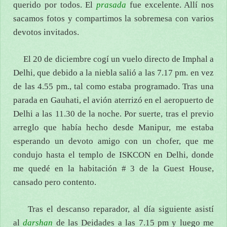
querido por todos. El
prasada
fue excelente. Allí nos
sacamos fotos y compartimos la sobremesa con varios
devotos invitados.
El 20 de diciembre cogí un vuelo directo de Imphal a
Delhi, que debido a la niebla salió a las 7.17 pm. en vez
de las 4.55 pm., tal como estaba programado. Tras una
parada en Gauhati, el avión aterrizó en el aeropuerto de
Delhi a las 11.30 de la noche. Por suerte, tras el previo
arreglo que había hecho desde Manipur, me estaba
esperando un devoto amigo con un chofer, que me
condujo hasta el templo de ISKCON en Delhi, donde
me quedé en la habitación # 3 de la Guest House,
cansado pero contento.
Tras el descanso reparador, al día siguiente asistí
al
darshan
de las Deidades a las 7.15 pm y luego me