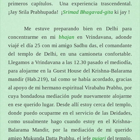
primeros capítulos. Una experiencia trascendental.
¡Jay Srila Prabhupada! ¡
Srimad
Bhagavad-gita
ki jay !
Me estuve preparando bien en Delhi para
concentrarme en mi
bhajan
en Vrindavana, adonde
viajé el día 25 con mi amigo Sadhu das, el comandante
del templo de Delhi, en una camioneta confortable.
Llegamos a Vrindavana a las 12.30 pasado el mediodía,
para alojarme en la Guest House del Krishna-Balarama
mandir (Hab.219), tal como se había acordado, gracias
al apoyo de mi hermano espiritual Virabahu Prabhu, por
cuya bondadosa mediación pude nuevamente alojarme
en ese querido lugar. Desde allí estoy cerca del templo,
donde puedo ocuparme en el servicio de las Deidades,
como usualmente hago cuando estoy en el Krishna-
Balarama Mandir, por la mediación de mi querido
amigo Mukunda Datta Prabhu, el jefe
pujari
del templo,