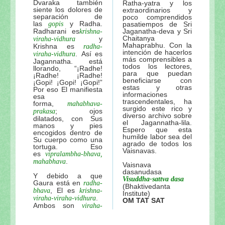
Dvaraka también
Ratha-yatra y los
siente los dolores de
extraordinarios y
separación de
poco comprendidos
las
y Radha.
gopis
pasatiempos de Sri
Radharani es
Jaganatha-deva y Sri
krishna-
Chaitanya
y
viraha-vidhura
Mahaprabhu. Con la
Krishna es
radha-
intención de hacerlos
. Así es
viraha-vidhura
más comprensibles a
Jagannatha. está
todos los lectores,
llorando, “¡Radhe!
para que puedan
¡Radhe! ¡Radhe!
beneficiarse con
¡Gopi! ¡Gopi! ¡Gopi!”
estas y otras
Por eso El manifiesta
informaciones
esa
trascendentales, ha
forma,
mahabhava-
surgido este rico y
; ojos
prakasa
diverso archivo sobre
dilatados, con Sus
el Jagannatha-lila.
manos y pies
Espero que esta
encogidos dentro de
humilde labor sea del
Su cuerpo como una
agrado de todos los
tortuga. Eso
Vaisnavas.
es
vipralambha-bhava,
.
mahabhava
Vaisnava
dasanudasa
Y debido a que
Visuddha-sattva dasa
Gaura está en
radha-
(Bhaktivedanta
, El es
bhava
krishna-
Institute)
.
viraha-viraha-vidhura
OM TAT SAT
Ambos son
viraha-