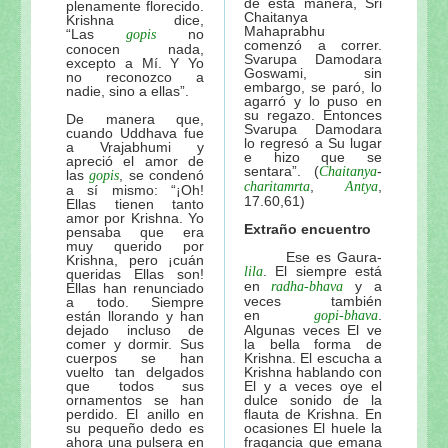
de esta manera, Sri
plenamente florecido.
Chaitanya
Krishna dice,
Mahaprabhu
“Las
no
gopis
comenzó a correr.
conocen nada,
Svarupa Damodara
excepto a Mí. Y Yo
Goswami, sin
no reconozco a
embargo, se paró, lo
nadie, sino a ellas”.
agarró y lo puso en
su regazo. Entonces
De manera que,
Svarupa Damodara
cuando Uddhava fue
lo regresó a Su lugar
a Vrajabhumi y
e hizo que se
apreció el amor de
sentara”. (
-
Chaitanya
las
, se condenó
gopis
,
,
charitamrta
Antya
a sí mismo: “¡Oh!
17.60,61)
Ellas tienen tanto
amor por Krishna. Yo
Extraño encuentro
pensaba que era
muy querido por
Ese es Gaura-
Krishna, pero ¡cuán
. El siempre está
lila
queridas Ellas son!
en
y a
radha-bhava
Ellas han renunciado
veces también
a todo. Siempre
en
.
están llorando y han
gopi-bhava
dejado incluso de
Algunas veces El ve
comer y dormir. Sus
la bella forma de
cuerpos se han
Krishna. El escucha a
vuelto tan delgados
Krishna hablando con
que todos sus
El y a veces oye el
ornamentos se han
dulce sonido de la
perdido. El anillo en
flauta de Krishna. En
su pequeño dedo es
ocasiones El huele la
ahora una pulsera en
fragancia que emana