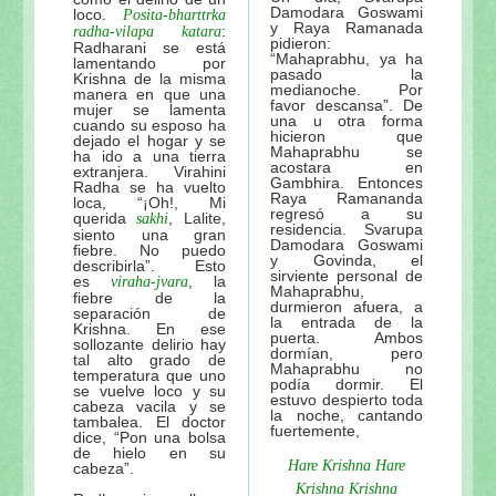
Damodara Goswami
loco.
Posita-bharttrka
y Raya Ramanada
:
radha-vilapa katara
pidieron:
Radharani se está
“Mahaprabhu, ya ha
lamentando por
pasado la
Krishna de la misma
medianoche. Por
manera en que una
favor descansa”. De
mujer se lamenta
una u otra forma
cuando su esposo ha
hicieron que
dejado el hogar y se
Mahaprabhu se
ha ido a una tierra
acostara en
extranjera. Virahini
Gambhira. Entonces
Radha se ha vuelto
Raya Ramananda
loca, “¡Oh!, Mi
regresó a su
querida
, Lalite,
sakhi
residencia. Svarupa
siento una gran
Damodara Goswami
fiebre. No puedo
y Govinda, el
describirla”. Esto
sirviente personal de
es
, la
viraha-jvara
Mahaprabhu,
fiebre de la
durmieron afuera, a
separación de
la entrada de la
Krishna. En ese
puerta. Ambos
sollozante delirio hay
dormían, pero
tal alto grado de
Mahaprabhu no
temperatura que uno
podía dormir. El
se vuelve loco y su
estuvo despierto toda
cabeza vacila y se
la noche, cantando
tambalea. El doctor
fuertemente,
dice, “Pon una bolsa
de hielo en su
Hare Krishna Hare
cabeza”.
Krishna Krishna