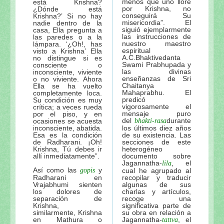
menos que uno llore
está Krishna?
por Krishna, no
¿Dónde está
conseguirá Su
Krishna?’ Si no hay
misericordia”. El
nadie dentro de la
siguió ejemplarmente
casa, Ella pregunta a
las instrucciones de
las paredes o a la
nuestro maestro
lámpara. ‘¿Oh!, has
espiritual
visto a Krishna’ Ella
A.C.Bhaktivedanta
no distingue si es
Swami Prabhupada y
consciente o
las divinas
inconsciente, viviente
enseñanzas de Sri
o no viviente. Ahora
Chaitanya
Ella se ha vuelto
Mahaprabhu. El
completamente loca.
predicó
Su condición es muy
vigorosamente el
crítica; a veces rueda
mensaje puro
por el piso, y en
del
durante
ocasiones se acuesta
bhakti-rasa
inconsciente, abatida.
los últimos diez años
Esa es la condición
de su existencia. Las
de Radharani. ¡Oh!
secciones de este
Krishna, Tú debes ir
heterogéneo
allí inmediatamente”.
documento sobre
Jagannatha-
, el
lila
Así como las
y
gopis
cual he agrupado al
Radharani en
recopilar y traducir
Vrajabhumi sienten
algunas de sus
los dolores de
charlas y artículos,
separación de
recoge una
Krishna,
significativa parte de
similarmente, Krishna
su obra en relación a
en Mathura o
Jagannatha-
, el
tattva