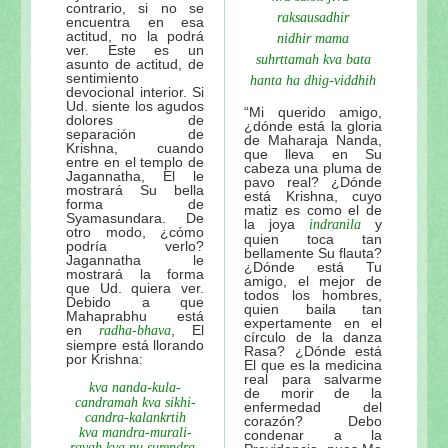
contrario, si no se
raksausadhir
encuentra en esa
actitud, no la podrá
nidhir mama
ver. Este es un
suhrttamah kva bata
asunto de actitud, de
sentimiento
hanta ha dhig-viddhih
devocional interior. Si
Ud. siente los agudos
“Mi querido amigo,
dolores de
¿dónde está la gloria
separación de
de Maharaja Nanda,
Krishna, cuando
que lleva en Su
entre en el templo de
cabeza una pluma de
Jagannatha, El le
pavo real? ¿Dónde
mostrará Su bella
está Krishna, cuyo
forma de
matiz es como el de
Syamasundara. De
la joya
y
indranila
otro modo, ¿cómo
quien toca tan
podría verlo?
bellamente Su flauta?
Jagannatha le
¿Dónde está Tu
mostrará la forma
amigo, el mejor de
que Ud. quiera ver.
todos los hombres,
Debido a que
quien baila tan
Mahaprabhu está
expertamente en el
en
, El
radha-bhava
círculo de la danza
siempre está llorando
Rasa? ¿Dónde está
por Krishna:
El que es la medicina
real para salvarme
kva nanda-kula-
de morir de la
candramah kva sikhi-
enfermedad del
candra-kalankrtih
corazón? Debo
kva mandra-murali-
condenar a la
ravah kva nu surendra-