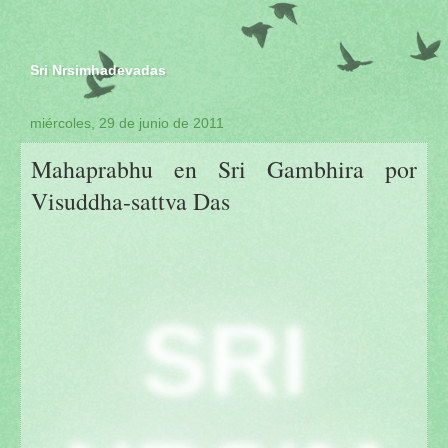
Sri Nrsimhadevadas
miércoles, 29 de junio de 2011
Mahaprabhu en Sri Gambhira por
Visuddha-sattva Das
SRI