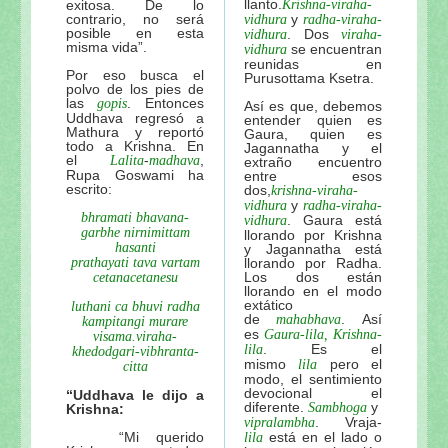
llanto.
exitosa. De lo
Krishna-viraha-
contrario, no será
y
vidhura
radha-viraha-
posible en esta
. Dos
vidhura
viraha-
misma vida”.
se encuentran
vidhura
reunidas en
Por eso busca el
Purusottama Ksetra.
polvo de los pies de
las
. Entonces
gopis
Así es que, debemos
Uddhava regresó a
entender quien es
Mathura y reportó
Gaura, quien es
todo a Krishna. En
Jagannatha y el
el
-
,
Lalita
madhava
extraño encuentro
Rupa Goswami ha
entre esos
escrito:
dos,
krishna-viraha-
y
vidhura
radha-viraha-
bhramati bhavana-
. Gaura está
vidhura
garbhe nirnimittam
llorando por Krishna
hasanti
y Jagannatha está
prathayati tava vartam
llorando por Radha.
Los dos están
cetanacetanesu
llorando en el modo
extático
luthani ca bhuvi radha
de
. Así
mahabhava
kampitangi murare
es
Gaura-lila, Krishna-
visama.viraha-
. Es el
lila
khedodgari-vibhranta-
mismo
pero el
lila
citta
modo, el sentimiento
devocional el
“Uddhava le dijo a
diferente.
y
Sambhoga
Krishna:
. Vraja-
vipralambha
“Mi querido
está en el lado o
lila