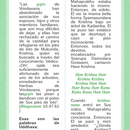
Mahaprabhu estaba
“Las
de
gopis
haciendo lo mismo.
Vrindavana han
Entonces, de súbito,
abandonado la
El vio la misma bella
asociación de sus
forma Syamasundara
esposos, hijos y otros
de Krishna bajo un
miembros familiares,
árbol de Kadamba. El
que son muy difíciles
se puso tan extático
de dejar, y ellas han
que se desmayó y
rechazado el camino
cayó al piso
de la castidad para
inconsciente.
refugiarse en los pies
Entonces, todos los
de loto de Mukunda,
devotos,
Krishna, quien es
encabezados por
buscado a través del
Svarupa Damodara
conocimiento Védico.
Goswami, cantaron
¡Oh!, ojalá sea
Hare Krishna.
suficientemente
afortunado de ser
Hare Krishna Hare
uno de los arbustos,
Krishna Krishna
enredaderas o
Krishna Hare Hare
hierbas de
Hare Rama Hare Rama
Vrindavana, porque
Rama Rama Hare Hare
las
las pisan y
gopis
bendicen con el polvo
Cuando
krishna-
de Sus pies de loto”.
entró en Sus
nama
(
10.47.61
Bhagavatam
oídos, Mahaprabhu
)
recobró su
conciencia. Entonces
Esas son las
El se paró y miró
palabras de
alrededor. “¿Dónde
Uddhava:
está Krishna?