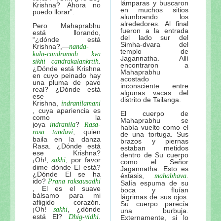
lámparas y buscaron
Krishna? Ahora no
en muchos sitios
puedo llorar”.
alumbrando los
alrededores. Al final
Pero Mahaprabhu
fueron a la entrada
está llorando,
del lado sur del
“¿dónde está
Simha-dvara del
Krishna?,—
nanda-
templo de
kula-candramah kva
Jagannatha. Allí
.
sikhi candrakalankrtih
encontraron a
¿Dónde está Krishna
Mahaprabhu
en cuyo peinado hay
acostado
una pluma de pavo
inconsciente entre
real? ¿Dónde está
algunas vacas del
ese
distrito de Tailanga.
Krishna,
indranilamani
, cuya apariencia es
El cuerpo de
como la
Mahaprabhu se
joya
?
indranila
Rasa-
había vuelto como el
, quien
rasa tandavi
de una tortuga. Sus
baila en la danza
brazos y piernas
Rasa. ¿Dónde está
estaban metidos
ese Krishna?
dentro de Su cuerpo
¡Oh!,
, por favor
sakhi
como el Señor
dime dónde El está?
Jagannatha. Esto es
¿Dónde El se ha
éxtasis,
.
mahabhava
ido?
Prana
raksausadhi
Salía espuma de su
, El es el suave
boca y fluían
bálsamo para mi
lágrimas de sus ojos.
afligido corazón.
Su cuerpo parecía
¡Oh!
, ¿dónde
sakhi
una burbuja.
está El?
-
.
Dhig
vidhi
Externamente, si lo