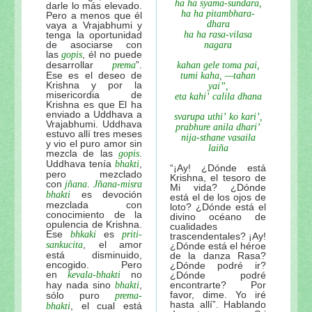
ha ha syama-sundara,
darle lo más elevado.
ha ha pitambhara-
Pero a menos que él
dhara
vaya a Vrajabhumi y
tenga la oportunidad
ha ha rasa-vilasa
de asociarse con
nagara
las
, él no puede
gopis
desarrollar
”.
prema
kahan gele toma pai,
Ese es el deseo de
tumi kaha, —tahan
Krishna y por la
yai”,
misericordia de
eta kahi’ calila dhana
Krishna es que El ha
enviado a Uddhava a
svarupa uthi’ ko kari’,
Vrajabhumi. Uddhava
prabhure anila dhari’
estuvo allí tres meses
nija-sthane vasaila
y vio el puro amor sin
laiña
mezcla de las
.
gopis
Uddhava tenía
,
bhakti
“¡Ay! ¿Dónde está
pero mezclado
Krishna, el tesoro de
con
.
jñana
Jñana-misra
Mi vida? ¿Dónde
es devoción
bhakti
está el de los ojos de
mezclada con
loto? ¿Dónde está el
conocimiento de la
divino océano de
opulencia de Krishna.
cualidades
Ese
es
bhkaki
priti-
trascendentales? ¡Ay!
, el amor
sankucita
¿Dónde está el héroe
está disminuido,
de la danza Rasa?
encogido. Pero
¿Dónde podré ir?
en
no
kevala-bhakti
¿Dónde podré
hay nada sino
,
encontrarte? Por
bhakti
favor, dime. Yo iré
sólo puro
prema-
hasta allí”. Hablando
, el cual está
bhakti