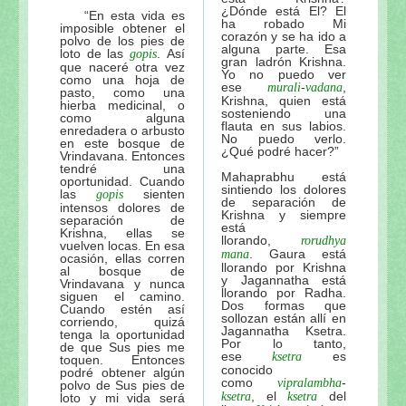
¿Dónde está El? El
“En esta vida es
ha robado Mi
imposible obtener el
corazón y se ha ido a
polvo de los pies de
alguna parte. Esa
loto de las
. Así
gopis
gran ladrón Krishna.
que naceré otra vez
Yo no puedo ver
como una hoja de
ese
-
,
murali
vadana
pasto, como una
Krishna, quien está
hierba medicinal, o
sosteniendo una
como alguna
flauta en sus labios.
enredadera o arbusto
No puedo verlo.
en este bosque de
¿Qué podré hacer?”
Vrindavana. Entonces
tendré una
Mahaprabhu está
oportunidad. Cuando
sintiendo los dolores
las
sienten
gopis
de separación de
intensos dolores de
Krishna y siempre
separación de
está
Krishna, ellas se
llorando,
rorudhya
vuelven locas. En esa
. Gaura está
mana
ocasión, ellas corren
llorando por Krishna
al bosque de
y Jagannatha está
Vrindavana y nunca
llorando por Radha.
siguen el camino.
Dos formas que
Cuando estén así
sollozan están allí en
corriendo, quizá
Jagannatha Ksetra.
tenga la oportunidad
Por lo tanto,
de que Sus pies me
ese
es
ksetra
toquen. Entonces
conocido
podré obtener algún
como
-
vipralambha
polvo de Sus pies de
, el
del
ksetra
ksetra
loto y mi vida será