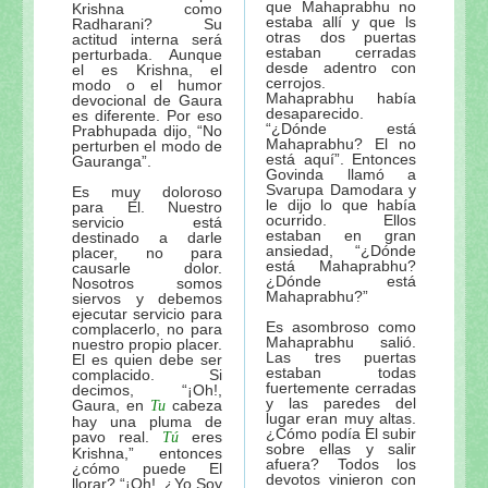
que Mahaprabhu no
Krishna como
estaba allí y que ls
Radharani? Su
otras dos puertas
actitud interna será
estaban cerradas
perturbada. Aunque
desde adentro con
el es Krishna, el
cerrojos.
modo o el humor
Mahaprabhu había
devocional de Gaura
desaparecido.
es diferente. Por eso
“¿Dónde está
Prabhupada dijo, “No
Mahaprabhu? El no
perturben el modo de
está aquí”. Entonces
Gauranga”.
Govinda llamó a
Svarupa Damodara y
Es muy doloroso
le dijo lo que había
para El. Nuestro
ocurrido. Ellos
servicio está
estaban en gran
destinado a darle
ansiedad, “¿Dónde
placer, no para
está Mahaprabhu?
causarle dolor.
¿Dónde está
Nosotros somos
Mahaprabhu?”
siervos y debemos
ejecutar servicio para
Es asombroso como
complacerlo, no para
Mahaprabhu salió.
nuestro propio placer.
Las tres puertas
El es quien debe ser
estaban todas
complacido. Si
fuertemente cerradas
decimos, “¡Oh!,
y las paredes del
Gaura, en
cabeza
Tu
lugar eran muy altas.
hay una pluma de
¿Cómo podía El subir
pavo real.
eres
Tú
sobre ellas y salir
Krishna,” entonces
afuera? Todos los
¿cómo puede El
devotos vinieron con
llorar? “¡Oh!, ¿Yo Soy