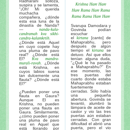
Radharani solloza,
Krishna Hare Hare
suspira y se lamenta,
“¡Oh! Mi querida
Hare Rama Hare Rama
muchacha
Rama Rama Hare Hare
compañera, ¿dónde
esta esa luna de la
dinastía de Nanda?
Svarupa Damodara y
—
nanda-kula-
Govinda podían
escuchar
candramah
kva sikhi-
el
[canto] de
.
kirtana
candra-kalamkrtih
Mahaprabhu, pero
¿Dónde está Aquel
después de algún
en cuyo copete hay
tiempo el
se
una pluma de pavo
kirtana
real? ¿Dónde está
detuvo. Así que ellos
El?
tenían alguna duda,
Kva mandra-
“¿Qué le ha pasado
. ¿Dónde
murali-ravah
a Mahaprabhu?” En
está Krishna, en
ese momento, las
cuyos labios suena
tres puertas del
tan dulcemente una
cuarto donde estaba
flauta? ¿Dónde está
Mahaprabhu estaban
El?”
fuertemente
cerradas. Sólo había
¿Pueden poner una
una pequeña
flauta en Gaura?
abertura. Govinda se
Aunque El es
levantó, alumbró la
Krishna, no pueden
lámpara de aceite de
poner una flauta en
castor y vio las tres
Gaura. Similarmente,
puertas aún estaban
¿cómo pueden poner
cerradas. Con gran
una pluma de pavo
dificultad el abrió una
real en Aquel que
puerta, pero el vio
está llorando por