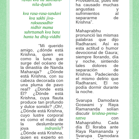
Providencia, pues Me
nila-dyutih
ha causado muchas
angustias y
sufrimientos al
kva rasa-rasa-tandavi
separarme de
kva sakhi jiva-
Krishna”.
raksausadhir
nidhir mama
Mahaprabhu
suhrttamah kva bata
pronunció las mismas
hanta ha dhig-viddhi
palabras que dijo
Radharani. Así es
“Mi querido
esta actitud o humor
amigo, ¿dónde está
devocional de Gaura;
Krishna, quien es
siempre llorando, día
como la luna que
y noche, sintiendo
surge del océano de
tales dolores de
la dinastiía de Nanda
separación de
Maharaja? ¿Dónde
Krishna. Padeciendo
está Krishna, con su
el mismo delirio que
cabeza decorada con
Radharani, El no
una pluma de pavo
podía dormir durante
real? ¿Donde está
la noche.
El? ¿Dónde está
Krishna, cuya flauta
Svarupa Damodara
produce tan profundo
Goswami y Raya
y dulce sonido? ¡Oh!,
Ramananda solían
¿Dónde está Krishna,
discutir
krishna-prema-
cuyo lustre corporal
con
tattva
es como el matiz de
Mahaprabhu. Cada
la deslumbrante
día El lloraba ante
joya
?
indranila
Raya Ramananda y
¿Dónde está Krishna,
Svarupa Damodara
quien es experto en