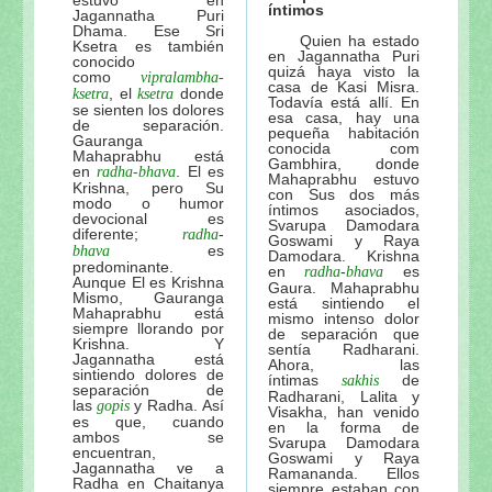
Glorificación de Sri Radha
íntimos
Jagannatha Puri
Dhama. Ese Sri
GOPIS
Quien ha estado
Ksetra es también
en Jagannatha Puri
conocido
Sobre Lalita devi ó Lalita sakhi - 1ª
quizá haya visto la
como
vipralambha-
casa de Kasi Misra.
, el
donde
ksetra
ksetra
Sobre Lalita devi ó Lalita sakhi - 2ª
Todavía está allí. En
se sienten los dolores
esa casa, hay una
de separación.
Sri Vrindavan-dham
pequeña habitación
Gauranga
conocida com
Mahaprabhu está
Gambhira, donde
En el camino a Sri Vrindavan-dham 1º de Visuddha-
en
. El es
radha-bhava
Mahaprabhu estuvo
Krishna, pero Su
con Sus dos más
En el camino a Sri Vrindavan-dham 2º de Visuddha-
modo o humor
íntimos asociados,
devocional es
Svarupa Damodara
INDICE de NOTAS
diferente;
-
radha
Goswami y Raya
es
bhava
Damodara. Krishna
Visuddha-sattva Das - NOTAS VAISHNAVAS
predominante.
en
-
es
radha
bhava
Aunque El es Krishna
Gaura. Mahaprabhu
Mismo, Gauranga
está sintiendo el
Mahaprabhu está
mismo intenso dolor
siempre llorando por
de separación que
Krishna. Y
sentía Radharani.
Jagannatha está
Ahora, las
sintiendo dolores de
íntimas
de
sakhis
separación de
Radharani, Lalita y
las
y Radha. Así
gopis
Visakha, han venido
es que, cuando
en la forma de
ambos se
Svarupa Damodara
encuentran,
Goswami y Raya
Jagannatha ve a
Ramananda. Ellos
Radha en Chaitanya
siempre estaban con