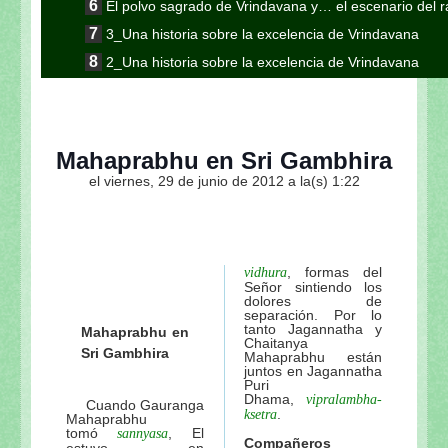
El polvo sagrado de Vrindavana y… el escenario del ra
3_Una historia sobre la excelencia de Vrindavana
2_Una historia sobre la excelencia de Vrindavana
1_Una historia sobre la excelencia de Vrindavana
1_2_La excelencia de Vrndavana-dhama (Un adelant
a Vrndavana-dhama”)
Mahaprabhu en Sri Gambhira
3_11_Continuación de la serie “Apreciando a Vrind
el viernes, 29 de junio de 2012 a la(s) 1:22
Sri Radhika
Sri Radhika-dhyanamrta: El néctar de la meditación 
Sri Radhika-dhyanamrta: El néctar de la meditación 
, formas del
vidhura
La glorificación de Sri Guru (Sri Guru-vandana-mah
Señor sintiendo los
dolores de
Rasamrta-katha: La historia del collar de perlas (Muk
separación. Por lo
tanto Jagannatha y
Mahaprabhu en
1. Las dulces glorias de Srimati Radharani (Sri Ra
Chaitanya
Sri Gambhira
Mahaprabhu están
2. Las amigas de Srimati Radhika
juntos en Jagannatha
Puri
3. Una oración de súplica pidiendo la misericordia d
Dhama,
vipralambha-
Cuando Gauranga
.
ksetra
Mahaprabhu
Las glorias del Radha-nama
tomó
, El
sannyasa
Compañeros
estuvo en