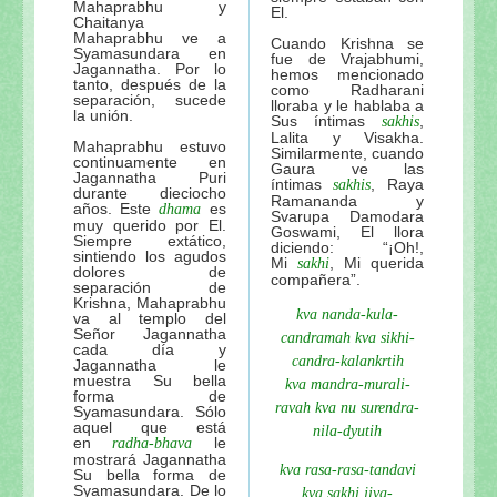
Mahaprabhu y
El.
Chaitanya
Mahaprabhu ve a
Cuando Krishna se
Syamasundara en
fue de Vrajabhumi,
Jagannatha. Por lo
hemos mencionado
tanto, después de la
como Radharani
separación, sucede
lloraba y le hablaba a
la unión.
Sus íntimas
,
sakhis
Lalita y Visakha.
Mahaprabhu estuvo
Similarmente, cuando
continuamente en
Gaura ve las
Jagannatha Puri
íntimas
, Raya
sakhis
durante dieciocho
Ramananda y
años. Este
es
dhama
Svarupa Damodara
muy querido por El.
Goswami, El llora
Siempre extático,
diciendo: “¡Oh!,
sintiendo los agudos
Mi
, Mi querida
sakhi
dolores de
compañera”.
separación de
Krishna, Mahaprabhu
kva nanda-kula-
va al templo del
Señor Jagannatha
candramah kva sikhi-
cada día y
candra-kalankrtih
Jagannatha le
muestra Su bella
kva mandra-murali-
forma de
ravah kva nu surendra-
Syamasundara. Sólo
aquel que está
nila-dyutih
en
le
radha-bhava
mostrará Jagannatha
kva rasa-rasa-tandavi
Su bella forma de
Syamasundara. De lo
kva sakhi jiva-