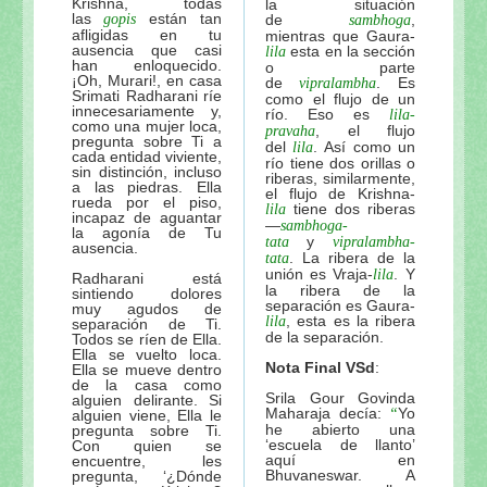
Krishna, todas
la situación
las
están tan
gopis
de
,
sambhoga
afligidas en tu
mientras que Gaura-
ausencia que casi
esta en la sección
lila
han enloquecido.
o parte
¡Oh, Murari!, en casa
de
. Es
vipralambha
Srimati Radharani ríe
como el flujo de un
innecesariamente y,
río. Eso es
lila
-
como una mujer loca,
, el flujo
pravaha
pregunta sobre Ti a
del
. Así como un
lila
cada entidad viviente,
río tiene dos orillas o
sin distinción, incluso
riberas, similarmente,
a las piedras. Ella
el flujo de Krishna-
rueda por el piso,
tiene dos riberas
lila
incapaz de aguantar
—
sambhoga-
la agonía de Tu
y
tata
vipralambha-
ausencia.
. La ribera de la
tata
unión es Vraja-
. Y
lila
Radharani está
la ribera de la
sintiendo dolores
separación es Gaura-
muy agudos de
, esta es la ribera
lila
separación de Ti.
de la separación.
Todos se ríen de Ella.
Ella se vuelto loca.
Nota Final VSd
:
Ella se mueve dentro
de la casa como
Srila Gour Govinda
alguien delirante. Si
Maharaja decía:
Yo
“
alguien viene, Ella le
he abierto una
pregunta sobre Ti.
‘escuela de llanto’
Con quien se
aquí en
encuentre, les
Bhuvaneswar. A
pregunta, ‘¿Dónde