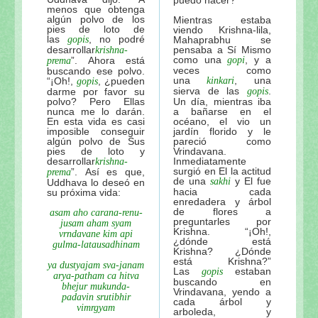
menos que obtenga
algún polvo de los
Mientras estaba
pies de loto de
viendo Krishna-lila,
las
, no podré
gopis
Mahaprabhu se
desarrollar
pensaba a Sí Mismo
krishna-
como una
, y a
”. Ahora está
gopi
prema
veces como
buscando ese polvo.
una
, una
“¡Oh!,
, ¿pueden
kinkari
gopis
sierva de las
.
darme por favor su
gopis
polvo? Pero Ellas
Un día, mientras iba
nunca me lo darán.
a bañarse en el
En esta vida es casi
océano, el vio un
imposible conseguir
jardín florido y le
algún polvo de Sus
pareció como
pies de loto y
Vrindavana.
desarrollar
Inmediatamente
krishna-
surgió en El la actitud
”. Así es que,
prema
de una
y El fue
sakhi
Uddhava lo deseó en
hacia cada
su próxima vida:
enredadera y árbol
de flores a
asam aho carana-renu-
preguntarles por
jusam aham syam
Krishna. “¡Oh!,
vrndavane kim api
¿dónde está
gulma-latausadhinam
Krishna? ¿Dónde
está Krishna?”
ya dustyajam sva-janam
Las
estaban
gopis
arya-patham ca hitva
buscando en
bhejur mukunda-
Vrindavana, yendo a
padavin srutibhir
cada árbol y
vimrgyam
arboleda, y