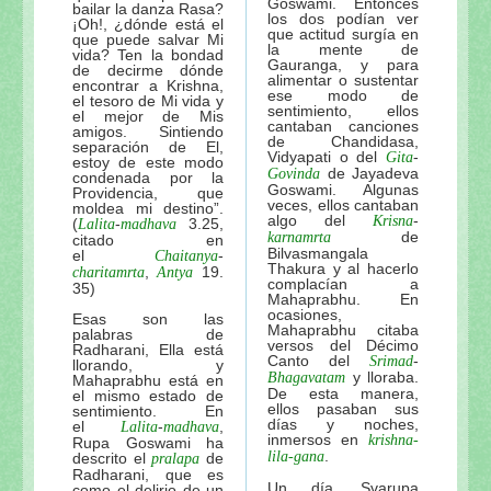
Goswami. Entonces
bailar la danza Rasa?
los dos podían ver
¡Oh!, ¿dónde está el
que actitud surgía en
que puede salvar Mi
la mente de
vida? Ten la bondad
Gauranga, y para
de decirme dónde
alimentar o sustentar
encontrar a Krishna,
ese modo de
el tesoro de Mi vida y
sentimiento, ellos
el mejor de Mis
cantaban canciones
amigos. Sintiendo
de Chandidasa,
separación de El,
Vidyapati o del
-
Gita
estoy de este modo
de Jayadeva
Govinda
condenada por la
Goswami. Algunas
Providencia, que
veces, ellos cantaban
moldea mi destino”.
algo del
-
Krisna
(
-
3.25,
Lalita
madhava
de
karnamrta
citado en
Bilvasmangala
el
-
Chaitanya
Thakura y al hacerlo
,
19.
charitamrta
Antya
complacían a
35)
Mahaprabhu. En
ocasiones,
Esas son las
Mahaprabhu citaba
palabras de
versos del Décimo
Radharani, Ella está
Canto del
-
Srimad
llorando, y
y lloraba.
Bhagavatam
Mahaprabhu está en
De esta manera,
el mismo estado de
ellos pasaban sus
sentimiento. En
días y noches,
el
-
,
Lalita
madhava
inmersos en
krishna-
Rupa Goswami ha
.
lila-gana
descrito el
de
pralapa
Radharani, que es
Un día, Svarupa
como el delirio de un