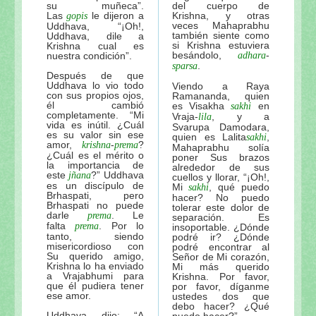
su muñeca”.
del cuerpo de
Las
le dijeron a
Krishna, y otras
gopis
veces Mahaprabhu
Uddhava, “¡Oh!,
también siente como
Uddhava, dile a
si Krishna estuviera
Krishna cual es
besándolo,
-
nuestra condición”.
adhara
.
sparsa
Después de que
Uddhava lo vio todo
Viendo a Raya
con sus propios ojos,
Ramananda, quien
él cambió
es Visakha
en
sakhi
completamente. “Mi
Vraja-
, y a
lila
vida es inútil. ¿Cuál
Svarupa Damodara,
es su valor sin ese
quien es Lalita
,
sakhi
amor,
-
?
krishna
prema
Mahaprabhu solía
¿Cuál es el mérito o
poner Sus brazos
la importancia de
alrededor de sus
este
?” Uddhava
jñana
cuellos y llorar, “¡Oh!,
es un discípulo de
Mi
, qué puedo
sakhi
Brhaspati, pero
hacer? No puedo
Brhaspati no puede
tolerar este dolor de
darle
. Le
prema
separación. Es
falta
. Por lo
prema
insoportable. ¿Dónde
tanto, siendo
podré ir? ¿Dónde
misericordioso con
podré encontrar al
Su querido amigo,
Señor de Mi corazón,
Krishna lo ha enviado
Mi más querido
a Vrajabhumi para
Krishna. Por favor,
que él pudiera tener
por favor, díganme
ese amor.
ustedes dos que
debo hacer? ¿Qué
Uddhava dijo: “A
puedo hacer?”