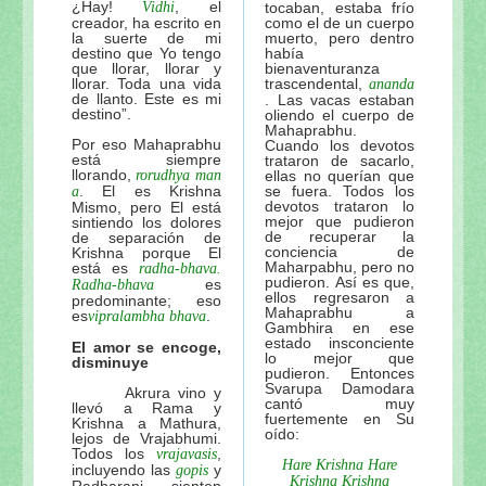
¿Hay!
, el
Vidhi
tocaban, estaba frío
creador, ha escrito en
como el de un cuerpo
la suerte de mi
muerto, pero dentro
destino que Yo tengo
había
que llorar, llorar y
bienaventuranza
llorar. Toda una vida
trascendental,
ananda
de llanto. Este es mi
. Las vacas estaban
destino”.
oliendo el cuerpo de
Mahaprabhu.
Por eso Mahaprabhu
Cuando los devotos
está siempre
trataron de sacarlo,
llorando,
rorudhya
man
ellas no querían que
. El es Krishna
se fuera. Todos los
a
devotos trataron lo
Mismo, pero El está
mejor que pudieron
sintiendo los dolores
de recuperar la
de separación de
conciencia de
Krishna porque El
Maharpabhu, pero no
está es
radha-bhava.
pudieron. Así es que,
es
Radha-bhava
ellos regresaron a
predominante; eso
Mahaprabhu a
es
.
vipralambha bhava
Gambhira en ese
estado insconciente
El amor se encoge,
lo mejor que
disminuye
pudieron. Entonces
Svarupa Damodara
Akrura vino y
cantó muy
llevó a Rama y
fuertemente en Su
Krishna a Mathura,
oído:
lejos de Vrajabhumi.
Todos los
,
vrajavasis
Hare Krishna Hare
incluyendo las
y
gopis
Krishna Krishna
Radharani, sienten