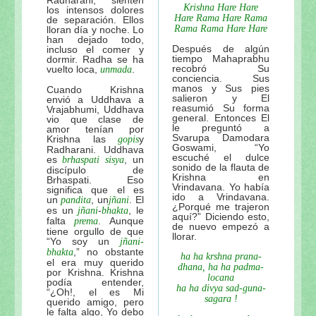
Krishna Hare Hare
los intensos dolores
Hare Rama Hare Rama
de separación. Ellos
Rama Rama Hare Hare
lloran día y noche. Lo
han dejado todo,
Después de algún
incluso el comer y
tiempo Mahaprabhu
dormir. Radha se ha
recobró Su
vuelto loca,
.
unmada
conciencia. Sus
manos y Sus pies
Cuando Krishna
salieron y El
envió a Uddhava a
reasumió Su forma
Vrajabhumi, Uddhava
general. Entonces El
vio que clase de
le preguntó a
amor tenían por
Svarupa Damodara
Krishna las
y
gopis
Goswami, “Yo
Radharani. Uddhava
escuché el dulce
es
, un
brhaspati sisya
sonido de la flauta de
discípulo de
Krishna en
Brhaspati. Eso
Vrindavana. Yo había
significa que el es
ido a Vrindavana.
un
, un
. El
pandita
jñani
¿Porqué me trajeron
es un
-
, le
jñani
bhakta
aquí?” Diciendo esto,
falta
. Aunque
prema
de nuevo empezó a
tiene orgullo de que
llorar.
“Yo soy un
jñani-
,” no obstante
bhakta
ha ha krshna prana-
el era muy querido
dhana, ha ha padma-
por Krishna. Krishna
locana
podía entender,
ha ha divya sad-guna-
“¿Oh!, el es Mi
sagara !
querido amigo, pero
le falta algo, Yo debo