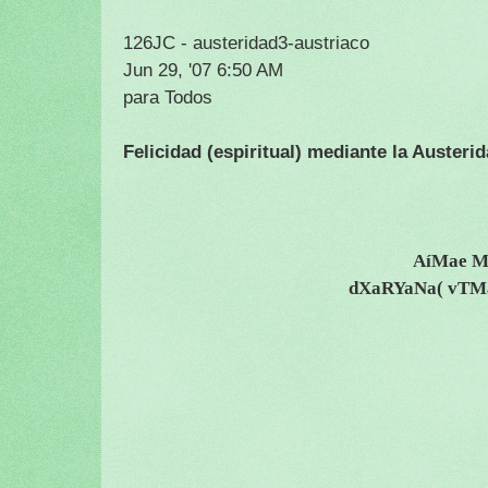
126JC - austeridad3-austriaco
Jun 29, '07 6:50 AM
para Todos
Felicidad (espiritual) mediante la Austerid
AíMae M
dXaRYaNa( vTMa