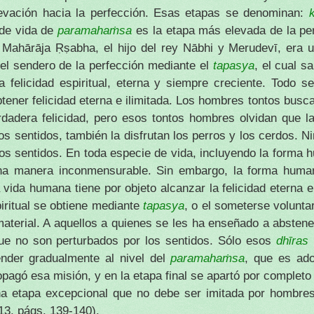
evación hacia la perfección. Esas etapas se denominan:
 de vida de
paramahaṁsa
es la etapa más elevada de la pe
 Mahārāja Ṛṣabha, el hijo del rey Nābhi y Merudevī, era 
 el sendero de la perfección mediante el
tapasya
, el cual sa
 felicidad espiritual, eterna y siempre creciente. Todo se
tener felicidad eterna e ilimitada. Los hombres tontos busca
rdadera felicidad, pero esos tontos hombres olvidan que la
os sentidos, también la disfrutan los perros y los cerdos. N
los sentidos. En toda especie de vida, incluyendo la forma
 una manera inconmensurable. Sin embargo, la forma huma
 vida humana tiene por objeto alcanzar la felicidad eterna e
piritual se obtiene mediante
tapasya
, o el someterse volunta
 material. A aquellos a quienes se les ha enseñado a absten
ue no son perturbados por los sentidos. Sólo esos
dhīras
ender gradualmente al nivel del
paramahaṁsa
, que es ado
agó esa misión, y en la etapa final se apartó por completo
una etapa excepcional que no debe ser imitada por hombre
 13, págs. 139-140).