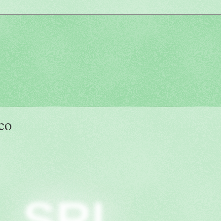
co
SRI