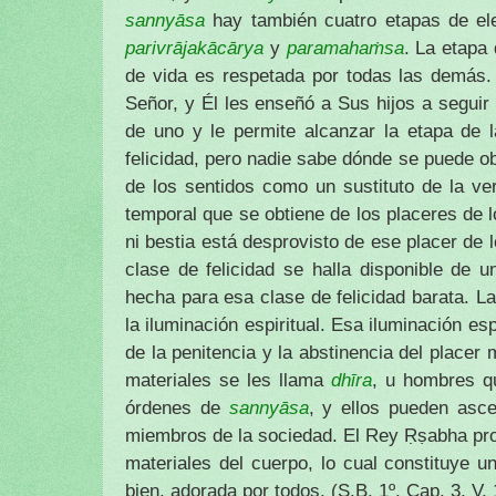
sannyāsa
hay también cuatro etapas de el
parivrājakācārya
y
paramahaṁsa
. La etapa
de vida es respetada por todas las demás.
Señor, y Él les enseñó a Sus hijos a seguir
de uno y le permite alcanzar la etapa de la
felicidad, pero nadie sabe dónde se puede ob
de los sentidos como un sustituto de la ve
temporal que se obtiene de los placeres de l
ni bestia está desprovisto de ese placer de 
clase de felicidad se halla disponible de
hecha para esa clase de felicidad barata. La
la iluminación espiritual. Esa iluminación es
de la penitencia y la abstinencia del placer
materiales se les llama
dhīra
, u hombres q
órdenes de
sannyāsa
, y ellos pueden asc
miembros de la sociedad. El Rey Ṛṣabha prop
materiales del cuerpo, lo cual constituye 
bien, adorada por todos.
(S.B. 1º, Cap. 3, V.