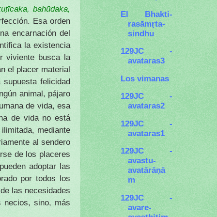
kuṭīcaka, bahūdaka,
El Bhakti-
rfección. Esa orden
rasāmṛta-
una encarnación del
sindhu
ntifica la existencia
129JC -
r viviente busca la
avataras3
n el placer material
Los vimanas
 supuesta felicidad
ingún animal, pájaro
129JC -
avataras2
 humana de vida, esa
na de vida no está
129JC -
 ilimitada, mediante
avataras1
riamente al sendero
129JC -
erse de los placeres
avastu-
pueden adoptar las
avatārāṇā
rado por todos los
m
 de las necesidades
129JC -
s necios, sino, más
avare-
avasthitim