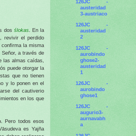
126JC -
austeridad
3-austriaco
126JC -
os dos
ślokas
. En la
austeridad
2
 revivir el perdido
r confirma la misma
126JC -
 Señor, a través de
aurobindo
ghose2-
e las almas caídas,
austeridad
iós puede otorgar la
1
istas que no tienen
126JC -
o y lo ponen en el
aurobindo
arse del cautiverio
ghose1
imientos en los que
126JC -
augurio3-
aurnavabh
o. Pero todos esos
a
 Vāsudeva es Yajña
126JC -