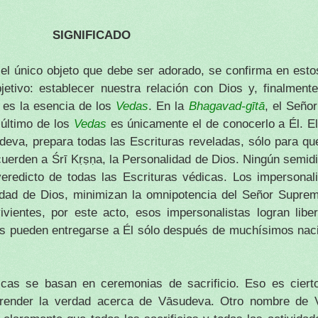
SIGNIFICADO
 el único objeto que debe ser adorado, se confirma en est
etivo: establecer nuestra relación con Dios y, finalmente,
 es la esencia de los
Vedas
. En la
Bhagavad-gītā
, el Seño
 último de los
Vedas
es únicamente el de conocerlo a Él. El
deva, prepara todas las Escrituras reveladas, sólo para qu
cuerden a Śrī Kṛṣṇa, la Personalidad de Dios. Ningún semid
 veredicto de todas las Escrituras védicas. Los impersonal
idad de Dios, minimizan la omnipotencia del Señor Suprem
ientes, por este acto, esos impersonalistas logran liber
llos pueden entregarse a Él sólo después de muchísimos nac
icas se basan en ceremonias de sacrificio. Eso es ciert
mprender la verdad acerca de Vāsudeva. Otro nombre de