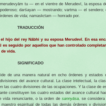
 merudevyām tu — en el vientre de Merudevī, la esposa d
opoderoso; darśayan — mostrando; vartma — el sendero;
órdenes de vida; namaskṛtam — honrado por.
TRADUCCIÓN
 el hijo del rey Nābhi y su esposa Merudevī. En esa enc
ual es seguido por aquellos que han controlado completa
 de vida.
SIGNIFICADO
ide de una manera natural en ocho órdenes y estados d
ivisiones del avance cultural. La clase intelectual, la clas
en las cuatro divisiones de las ocupaciones. Y la clase de es
iante constituyen los cuatro estados del avance cultural ha
de vida renunciante, o la orden de
sannyāsa,
se considera
l maestro espiritual de todas las demás órdenes y divisio