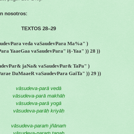
en nosotros:
TEXTOS 28–29
udevPara veda vaSaudevPara Ma%a" )
ara YaaeGaa vaSaudevPara" i§-Yaa" )) 28 ))
udevPar& jaNa& vaSaudevPar& TaPa" )
arae DaMaaeR vaSaudevPara GaiTa" )) 29 ))
vāsudeva-parā vedā
vāsudeva-parā makhāḥ
vāsudeva-parā yogā
vāsudeva-parāḥ kriyāḥ
vāsudeva-paraṁ jñānaṁ
vāsudeva-paraṁ tapaḥ