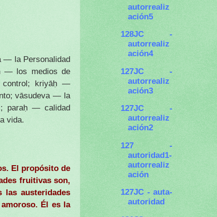
autorrealiz
ación5
128JC -
autorrealiz
ación4
a — la Personalidad
127JC -
āḥ — los medios de
autorrealiz
control; kriyāḥ —
ación3
nto; vāsudeva — la
; paraḥ — calidad
127JC -
autorrealiz
a vida.
ación2
127 -
autoridad1-
autorrealiz
os. El propósito de
ación
ades fruitivas son,
127JC - auta-
 las austeridades
autoridad
 amoroso. Él es la