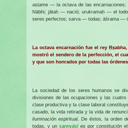
aṣṭame — la octava de las encarnaciones;
Nābhi; jātaḥ — nació; urukramaḥ — el tod
seres perfectos; sarva — todas; āśrama — 
La octava encarnación fue el rey Ṛṣabha,
mostró el sendero de la perfección, el c
y que son honrados por todas las órdenes
La sociedad de los seres humanos se div
divisiones de las ocupaciones y las cuatro d
clase productiva y la clase laboral constituy
casado, la vida retirada y la vida de renunc
iluminación espiritual. De éstos, la orden 
todas, y un
sannyāsī
es por constitución e