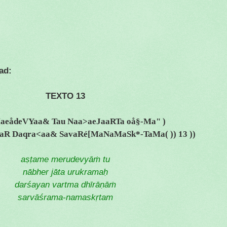
ad:
TEXTO 13
aeådeVYaa& Tau Naa>aeJaaRTa oå§-Ma" )
R Daqra<aa& SavaRé[MaNaMaSk*-TaMa( )) 13 ))
aṣṭame merudevyāṁ tu
nābher jāta urukramaḥ
darśayan vartma dhīrāṇāṁ
sarvāśrama-namaskṛtam