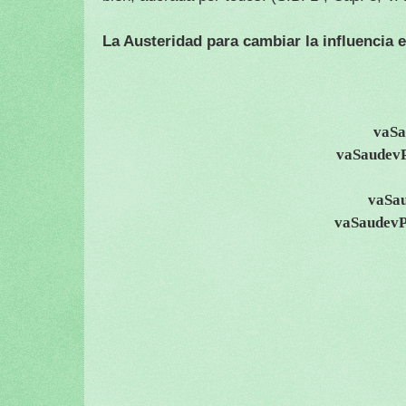
La Austeridad para cambiar la influencia 
vaSa
vaSaudevP
vaSa
vaSaudevP