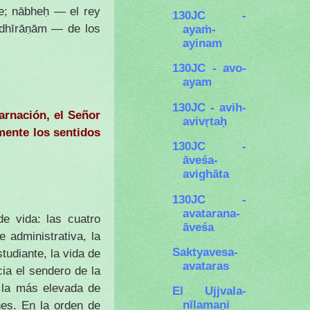
e; nābheḥ — el rey
130JC -
 dhīrāṇām — de los
ayaṁ-
ayinam
130JC - avo-
ayam
130JC - avih-
arnación, el Señor
avivṛtaḥ
mente los sentidos
130JC -
āveśa-
avighāta
130JC -
avatarana-
e vida: las cuatro
āveśa
e administrativa, la
Saktyavesa-
tudiante, la vida de
avataras
cia el sendero de la
 la más elevada de
El Ujjvala-
nīlamaṇi
nes. En la orden de