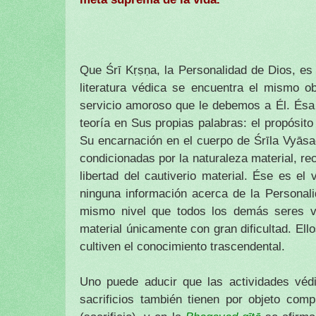
Que Śrī Kṛṣṇa, la Personalidad de Dios, es
literatura védica se encuentra el mismo obj
servicio amoroso que le debemos a Él. Ésa
teoría en Sus propias palabras: el propósito
Su encarnación en el cuerpo de Śrīla Vyāsa
condicionadas por la naturaleza material, re
libertad del cautiverio material. Ése es el
ninguna información acerca de la Personal
mismo nivel que todos los demás seres viv
material únicamente con gran dificultad. E
cultiven el conocimiento trascendental.
Uno puede aducir que las actividades véd
sacrificios también tienen por objeto co