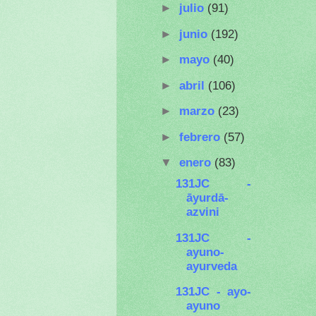
►
julio
(91)
►
junio
(192)
►
mayo
(40)
►
abril
(106)
►
marzo
(23)
►
febrero
(57)
▼
enero
(83)
131JC -
āyurdā-
azvini
131JC -
ayuno-
ayurveda
131JC - ayo-
ayuno