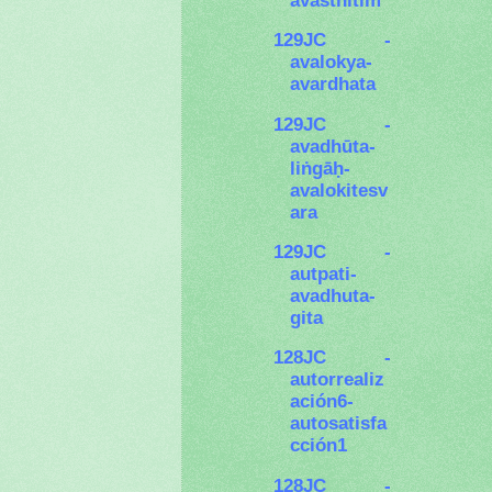
129JC -
avalokya-
avardhata
129JC -
avadhūta-
liṅgāḥ-
avalokitesv
ara
129JC -
autpati-
avadhuta-
gita
128JC -
autorrealiz
ación6-
autosatisfa
cción1
128JC -