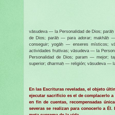
vāsudeva — la Personalidad de Dios; parāḥ
de Dios; parāḥ — para adorar; makhāḥ — 
conseguir; yogāḥ — enseres místicos; v
actividades fruitivas; vāsudeva — la Pers
Personalidad de Dios; param — mejor; t
superior; dharmaḥ — religión; vāsudeva — l
En las Escrituras reveladas, el objeto últ
ejecutar sacrificio es el de complacerlo a
en fin de cuentas, recompensadas única
severas se realizan para conocerlo a Él. 
meta suprema de la vida.