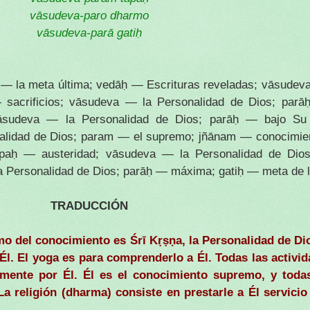
vāsudeva-paro dharmo
vāsudeva-parā gatiḥ
 — la meta última; vedāḥ — Escrituras reveladas; vāsudev
sacrificios; vāsudeva — la Personalidad de Dios; par
āsudeva — la Personalidad de Dios; parāḥ — bajo Su 
onalidad de Dios; param — el supremo; jñānam — conocimie
apaḥ — austeridad; vāsudeva — la Personalidad de Dios
a Personalidad de Dios; parāḥ — máxima; gatiḥ — meta de l
TRADUCCIÓN
imo del conocimiento es Śrī Kṛṣṇa, la Personalidad de Di
 Él. El yoga es para comprenderlo a Él. Todas las activid
mente por Él. Él es el conocimiento supremo, y todas
La religión (dharma) consiste en prestarle a Él servicio