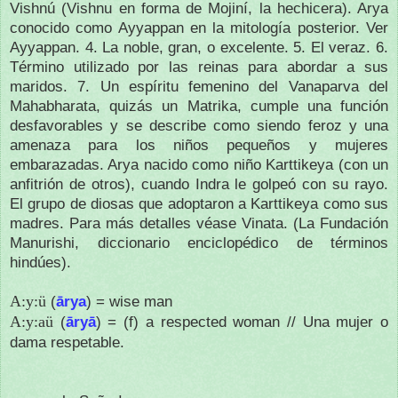
Vishnú (Vishnu en forma de Mojiní, la hechicera).
Arya
conocido como Ayyappan en la mitología posterior.
Ver
Ayyappan.
4. La noble, gran, o excelente.
5. El veraz.
6.
Término utilizado por las reinas para abordar a sus
maridos.
7. Un espíritu femenino del Vanaparva del
Mahabharata, quizás un Matrika, cumple una función
desfavorables y se describe como siendo feroz y una
amenaza para los niños pequeños y mujeres
embarazadas.
Arya nacido como niño Karttikeya (con un
anfitrión de otros), cuando Indra le golpeó con su rayo.
El grupo de diosas que adoptaron a Karttikeya como sus
madres.
Para más detalles véase Vinata.
(La Fundación
Manurishi, diccionario enciclopédico de términos
hindúes).
A:y:ü
(
ārya
) = wise man
A:y:aü
(
āryā
) = (f) a respected woman // Una mujer o
dama respetable.