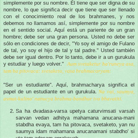
simplemente por su nombre.
Él tiene que ser digna de su
nombre, lo que significa decir que tiene que ser llenado
con el conocimiento real de los brahmanes, y nos
debemos no llamamos así, simplemente por su nombre
en el sentido social.
Aquí está un pariente de un gran
hombre;
debe ser una gran persona.
Usted no debe ser
sólo en condiciones de decir, "Yo soy el amigo de Fulano
de tal, yo soy el hijo de tal y tal padre."
Usted también
debe ser igual dentro.
Por lo tanto, debe ir a un gurukula
y estudiar y luego volver."
Aum svetaketur ha'runeya asa,
tam ha pitovaca: svetaketo, vasa brahmacaryam:
"Ser un estudiante".
Aquí, brahmacharya significa el
papel de un estudiante en un
gurukula.
Na vai, saumya,
asmat-kulino' nanucya brahma-bandhur iva bhavatiti.
Sa ha dvadasa-varsa upetya caturvimsati varsah
sarvan vedan adhitya mahamana anucana-mani
stabdha evaya, tam ha pitovaca, svetaketo, yan nu
saumya idam mahamana anucanamani stabdho' si
uta tam adesam apraksyah.