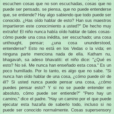
escuchen cosas que no son escuchadas, cosas que no
puede ser pensado, se piensa, que no puede entenderse
que, se entiende?
Hay algo sabiendo que todo puede ser
conocido.
¿Has oído hablar de esto?
Han sus maestros
impartieron este conocimiento a usted?"
De hecho muy
extraño!
El niño nunca había oído hablar de tales cosas-
cómo puede una cosa inédita, ser escuchado;
una cosa
unthought, pensar;
¿una cosa ununderstood,
entenderse?
Esto no está en los Vedas o la vida;
en
ninguna parte menciona nada de ella.
Katham nu,
bhagavah, sa adeso bhavatiti: el niño dice: "¿Qué es
esto?
No sé.
Me nunca han enseñado esta cosa."
Es un
poco humillado.
Por lo tanto, es algo que no sabe.
"Si
nunca han oído hablar de una cosa, ¿cómo puede oír de
él?
Si usted nunca puede pensar una cosa, ¿cómo
puedes pensar esto?
Y si no se puede entender en
absoluto, cómo puede ser entiende?"
"Pero hay un
camino," dice el padre.
"Hay un camino por el que puede
ejecutar esta hazaña de saberlo todo, incluso si no
puede ser conocido normalmente.
Cosas supersensory