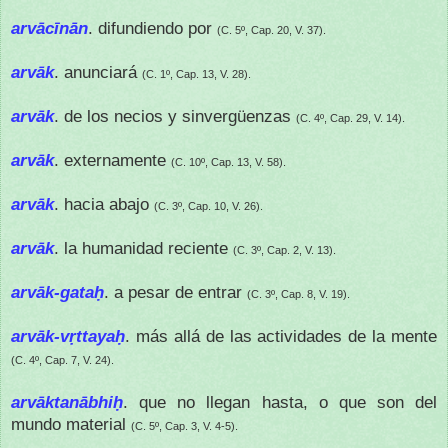
arvācīnān
. difundiendo por
(C. 5º, Cap. 20, V. 37).
arvāk
. anunciará
(C. 1º, Cap. 13, V. 28).
arvāk
. de los necios y sinvergüenzas
(C. 4º, Cap. 29, V. 14).
arvāk
. externamente
(C. 10º, Cap. 13, V. 58).
arvāk
. hacia abajo
(C. 3º, Cap. 10, V. 26).
arvāk
. la humanidad reciente
(C. 3º, Cap. 2, V. 13).
arvāk-gataḥ
. a pesar de entrar
(C. 3º, Cap. 8, V. 19).
arvāk-vṛttayaḥ
. más allá de las actividades de la mente
(C. 4º, Cap. 7, V. 24).
arvāktanābhiḥ
. que no llegan hasta, o que son del
mundo material
(C. 5º, Cap. 3, V. 4-5).