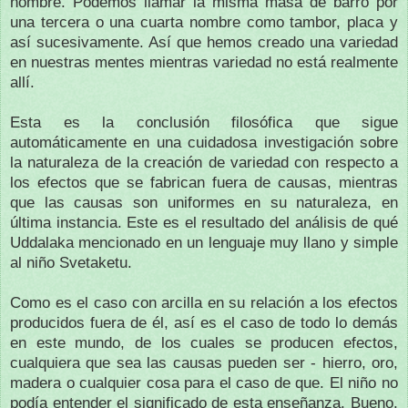
nombre.
Podemos llamar la misma masa de barro por
una tercera o una cuarta nombre como tambor, placa y
así sucesivamente.
Así que hemos creado una variedad
en nuestras mentes mientras variedad no está realmente
allí.
Esta es la conclusión filosófica que sigue
automáticamente en una cuidadosa investigación sobre
la naturaleza de la creación de variedad con respecto a
los efectos que se fabrican fuera de causas, mientras
que las causas son uniformes en su naturaleza, en
última instancia.
Este es el resultado del análisis de qué
Uddalaka mencionado en un lenguaje muy llano y simple
al niño Svetaketu.
Como es el caso con arcilla en su relación a los efectos
producidos fuera de él, así es el caso de todo lo demás
en este mundo, de los cuales se producen efectos,
cualquiera que sea las causas pueden ser - hierro, oro,
madera o cualquier cosa para el caso de que.
El niño no
podía entender el significado de esta enseñanza.
Bueno,