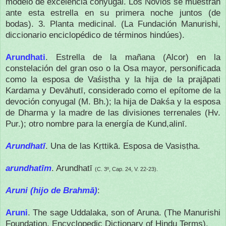
modelo de excelencia conyugal.
Los Novios se muestran
ante esta estrella en su primera noche juntos (de
bodas).
3. Planta medicinal.
(La Fundación Manurishi,
diccionario enciclopédico de términos hindúes).
Arundhati
.
Estrella de la mañana (Alcor) en la
constelación del gran oso o la Osa mayor, personificada
como la esposa de Vaśi
ṣṭ
ha y la hija de la prajāpati
Kardama y Devāhutī, considerado como el epítome de la
devoción conyugal (M. Bh.);
la hija de Dakśa y la esposa
de Dharma y la madre de las divisiones terrenales (Hv.
Pur.);
otro nombre para la energía de Kund,alinī.
Arundhatī
. Una de las Kṛttikā. Esposa de Vasiṣṭha.
arundhatīm
. Arundhatī
(C. 3º, Cap. 24, V. 22-23).
Aruni (hijo de Brahmā)
:
Aruni
. The sage Uddalaka, son of Aruna. (The Manurishi
Foundation, Encyclopedic Dictionary of Hindu Terms).