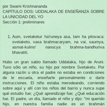
por Swami Krishnananda
CAPÍTULO DOS: UDDALAKA DE ENSEÑANZA SOBRE
LA UNICIDAD DEL YO
Sección 1: preliminares
Aum, svetaketur ha'runeya asa, tam ha pitovaca:
svetaketo, vasa brahmacaryam, na vai, saumya,
asmat-kulino' nanucya brahma-bandhuriva
bhavatiti.
Hubo un gran sabio llamado Uddalaka, hijo de Aruni.
Tuvo sólo un niño, su hijo por nombre Svetaketu.
Por
alguna razón u otra el padre no estaba en condiciones
de le escuela, enseñarle personalmente o darle
instrucciones.
El niño estaba merodeando, corriendo
sobre aquí y allí con los niños del barrio y nunca supe
qué estudio fue;
¿Qué aprendizaje fue;
¿Qué educación
fue.
El padre, un día, llamado el niño y dijo: "mi querido
hijo, en nuestra familia nadie es un brahmán