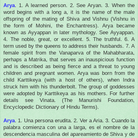
Arya
. 1. A learned person. 2. See Aryan. 3. When the
word begins with a long a, it is the name of the male
offspring of the mating of Shiva and Vishnu (Vishnu in
the form of Mohini, the Enchantress). Arya became
known as Ayyappan in later mythology. See Ayyappan.
4. The noble, great, or excellent. 5. The truthful. 6. A
term used by the queens to address their husbands. 7. A
female spirit from the Vanaparva of the Mahabharata,
perhaps a Matrika, that serves an inauspicious function
and is described as being fierce and a threat to young
children and pregnant women. Arya was born from the
child Karttikeya (with a host of others), when Indra
struck him with his thunderbolt. The group of goddesses
were adopted by Karttikeya as his mothers. For further
details see Vinata. (The Manurishi Foundation,
Encyclopedic Dictionary of Hindu Terms).
Arya
.
1. Una persona erudita.
2. Ver a Aria.
3. Cuando la
palabra comienza con una a larga, es el nombre de la
descendencia masculina del apareamiento de Shiva y de