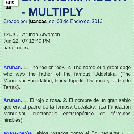
- MULTIPLY
juancas
Creado por
del 03 de Enero del 2013
120JC - Arunan-Aryaman
Jun 22, '07 12:40 PM
para Todos
Arunan
. 1. The red or rosy. 2. The name of a great sage
who was the father of the famous Uddalaka. (The
Manurishi Foundation, Encyclopedic Dictionary of Hindu
Terms).
Arunan
.
1. El rojo o rosa.
2. El nombre de un gran sabio
que era el padre de la famosa Uddalaka.
(La Fundación
Manurishi, diccionario enciclopédico de términos
hindúes).
aruṇa-oṣṭha
.
labios rosados como el Sol naciente
(C. 4º,