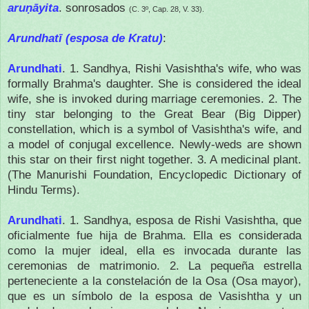
aruṇāyita
. sonrosados
(C. 3º, Cap. 28, V. 33).
Arundhatī (esposa de Kratu)
:
Arundhati
.
1. Sandhya, Rishi Vasishtha's wife, who was
formally Brahma's daughter. She is considered the ideal
wife, she is invoked during marriage ceremonies. 2. The
tiny star belonging to the Great Bear (Big Dipper)
constellation, which is a symbol of Vasishtha's wife, and
a model of conjugal excellence. Newly-weds are shown
this star on their first night together. 3. A medicinal plant.
(The Manurishi Foundation, Encyclopedic Dictionary of
Hindu Terms).
Arundhati
.
1. Sandhya, esposa de Rishi Vasishtha, que
oficialmente fue hija de Brahma.
Ella es considerada
como la mujer ideal, ella es invocada durante las
ceremonias de matrimonio.
2. La pequeña estrella
perteneciente a la constelación de la Osa (Osa mayor),
que es un símbolo de la esposa de Vasishtha y un