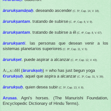
ārurukṣamāṇaḥ
. deseando ascender
(C. 5º, Cap. 14, V. 18).
ārurukṣantam
. tratando de subirse
(C. 4º, Cap. 8, V. 9).
ārurukṣantam
. tratando de subirse a él
(C. 4º, Cap. 8, V. 67).
ārurukṣanti
. las personas que desean venir a los
sistemas planetarios superiores
(C. 8º, Cap. 11, V. 5).
ārurukṣet
. puede aspirar a alcanzar
(C. 4º, Cap. 12, V. 43).
A:,,x::ðH
(
ārurukṣoḥ
) = who has just begun yoga
€rurukṣuḥ
. aquel que aspira a alcanzar
(C. 3º, Cap. 31, V. 39).
ārurukṣuḥ
. quien desea subir
(C. 5º, Cap. 13, V. 8).
Arusas
. Agni's horses. (The Manurishi Foundation,
Encyclopedic Dictionary of Hindu Terms).