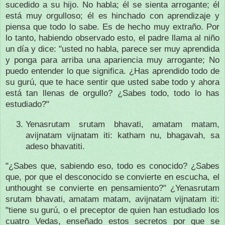
sucedido a su hijo.
No habla;
él se sienta arrogante;
él
está muy orgulloso;
él es hinchado con aprendizaje y
piensa que todo lo sabe.
Es de hecho muy extraño.
Por
lo tanto, habiendo observado esto, el padre llama al niño
un día y dice: "usted no habla, parece ser muy aprendida
y ponga para arriba una apariencia muy arrogante;
No
puedo entender lo que significa.
¿Has aprendido todo de
su gurú, que te hace sentir que usted sabe todo y ahora
está tan llenas de orgullo?
¿Sabes todo, todo lo has
estudiado?
"
Yenasrutam srutam bhavati, amatam matam,
avijnatam vijnatam iti: katham nu, bhagavah, sa
adeso bhavatiti.
"¿Sabes que, sabiendo eso, todo es conocido?
¿Sabes
que, por que el desconocido se convierte en escucha, el
unthought se convierte en pensamiento?"
¿Yenasrutam
srutam bhavati, amatam matam, avijnatam vijnatam iti:
"tiene su gurú, o el preceptor de quien han estudiado los
cuatro Vedas, enseñado estos secretos por que se