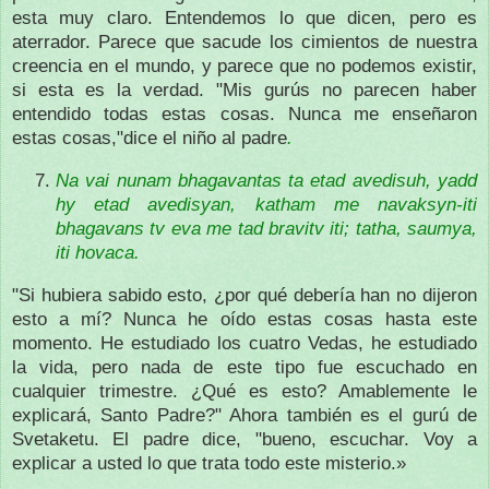
esta muy claro.
Entendemos lo que dicen, pero es
aterrador.
Parece que sacude los cimientos de nuestra
creencia en el mundo, y parece que no podemos existir,
si esta es la verdad.
"Mis gurús no parecen haber
entendido todas estas cosas.
Nunca me enseñaron
estas cosas,"dice el niño al padre
.
Na vai nunam bhagavantas ta etad avedisuh, yadd
hy etad avedisyan, katham me navaksyn-iti
bhagavans tv eva me tad bravitv iti; tatha, saumya,
iti hovaca.
"Si hubiera sabido esto, ¿por qué debería han no dijeron
esto a mí?
Nunca he oído estas cosas hasta este
momento.
He estudiado los cuatro Vedas, he estudiado
la vida, pero nada de este tipo fue escuchado en
cualquier trimestre.
¿Qué es esto?
Amablemente le
explicará, Santo Padre?"
Ahora también es el gurú de
Svetaketu.
El padre dice, "bueno, escuchar.
Voy a
explicar a usted lo que trata todo este misterio.»