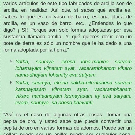
varios artículos de este tipo fabricados de arcilla son de
arcilla, en realidad.
Así que, si sabes qué arcilla es,
sabes lo que es un vaso de barro, es una placa de
arcilla, es un vaso de barro, etc..
¿Entiendes lo que
digo?
¡ Sí!
Porque son sólo formas adoptadas por esa
sustancia llamada arcilla.
Y, qué quieres decir con un
pote de tierra es sólo un nombre que le ha dado a una
forma adoptada por la tierra.
"
Yatha, saumya, ekena loha-manina sarvam
lohamayam vijnatam syat, vacarambhanom vikaro
nama-dheyam lohamity eva satyam.
Yatha, saumya, ekena nakha-nikrntanena sarvam
karsnayasam vijnatam syat, vacarambhanam
vikaro namadheyam krsnayasam ity eva satyam,
evam, saumya, sa adeso bhavatiti.
"Así es el caso de algunas otras cosas.
Tomar una
pepita de oro, y usted sabe que puede convertir una
pepita de oro en varias formas de adornos.
Puede ser un
collar;
puede ser un anillo;
puede ser cualquier cosa.