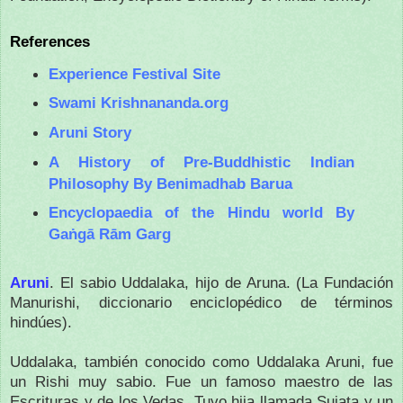
References
Experience Festival Site
Swami Krishnananda.org
Aruni Story
A History of Pre-Buddhistic Indian
Philosophy By Benimadhab Barua
Encyclopaedia of the Hindu world By
Gaṅgā Rām Garg
Aruni
.
El sabio Uddalaka, hijo de Aruna.
(La Fundación
Manurishi, diccionario enciclopédico de términos
hindúes).
Uddalaka, también conocido como Uddalaka Aruni, fue
un Rishi muy sabio.
Fue un famoso maestro de las
Escrituras y de los Vedas.
Tuvo hija llamada Sujata y un