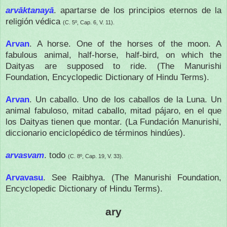
arvāktanayā
. apartarse de los principios eternos de la
religión védica
(C. 5º, Cap. 6, V. 11).
Arvan
. A horse. One of the horses of the moon. A
fabulous animal, half-horse, half-bird, on which the
Daityas are supposed to ride. (The Manurishi
Foundation, Encyclopedic Dictionary of Hindu Terms).
Arvan
.
Un caballo.
Uno de los caballos de la Luna.
Un
animal fabuloso, mitad caballo, mitad pájaro, en el que
los
Daityas
tienen que montar.
(La Fundación Manurishi,
diccionario enciclopédico de términos hindúes).
arvasvam
. todo
(C. 8º, Cap. 19, V. 33).
Arvavasu
. See Raibhya. (The Manurishi Foundation,
Encyclopedic Dictionary of Hindu Terms).
ary