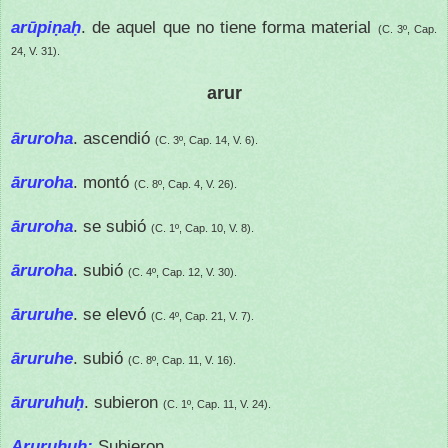
arūpiṇaḥ
. de aquel que no tiene forma material
(C. 3º, Cap.
24, V. 31).
arur
āruroha
. ascendió
(C. 3º, Cap. 14, V. 6).
āruroha
. montó
(C. 8º, Cap. 4, V. 26).
āruroha
. se subió
(C. 1º, Cap. 10, V. 8).
āruroha
. subió
(C. 4º, Cap. 12, V. 30).
āruruhe
. se elevó
(C. 4º, Cap. 21, V. 7).
āruruhe
. subió
(C. 8º, Cap. 11, V. 16).
āruruhuḥ
. subieron
(C. 1º, Cap. 11, V. 24).
Aruruhuḥ:
Subieron.