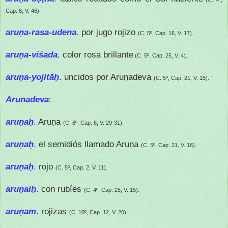
Cap. 8, V. 46).
aruṇa-rasa-udena
. por jugo rojizo
(C. 5º, Cap. 16, V. 17).
aruṇa-viśada
. color rosa brillante
(C. 5º, Cap. 25, V. 4).
aruṇa-yojitāḥ
. uncidos por Aruṇadeva
(C. 5º, Cap. 21, V. 15).
Arunadeva
:
aruṇaḥ
. Aruṇa
(C. 6º, Cap. 6, V. 29-31).
aruṇaḥ
. el semidiós llamado Aruṇa
(C. 5º, Cap. 21, V. 16).
aruṇaḥ
. rojo
(C. 5º, Cap. 2, V. 11).
aruṇaiḥ
. con rubíes
(C. 4º, Cap. 25, V. 15).
aruṇam
. rojizas
(C. 10º, Cap. 12, V. 20).