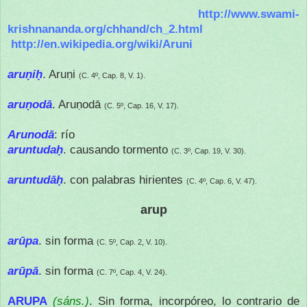
http://www.swami-
krishnananda.org/chhand/ch_2.html
http://en.wikipedia.org/wiki/Aruni
aruṇiḥ
. Aruṇi
(C. 4º, Cap. 8, V. 1).
aruṇodā
. Aruṇodā
(C. 5º, Cap. 16, V. 17).
Arunodā
: río
aruntudaḥ
. causando tormento
(C. 3º, Cap. 19, V. 30).
aruntudāḥ
. con palabras hirientes
(C. 4º, Cap. 6, V. 47).
arup
arūpa
. sin forma
(C. 5º, Cap. 2, V. 10).
arūpā
. sin forma
(C. 7º, Cap. 4, V. 24).
ARUPA
(sáns.)
. Sin forma, incorpóreo, lo contrario de