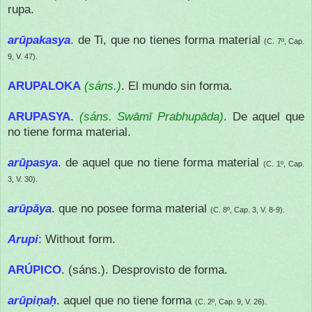
rupa.
arūpakasya
. de Ti, que no tienes forma material
(C. 7º, Cap.
9, V. 47).
ARUPALOKA
(sáns.)
. El mundo sin forma.
ARUPASYA
.
(sáns. Swāmī Prabhupāda)
. De aquel que
no tiene forma material.
arūpasya
. de aquel que no tiene forma material
(C. 1º, Cap.
3, V. 30).
arūpāya
. que no posee forma material
(C. 8º, Cap. 3, V. 8-9).
Arupi
: Without form.
ARÚPICO
. (sáns.).
Desprovisto de forma.
arūpiṇaḥ
. aquel que no tiene forma
(C. 2º, Cap. 9, V. 26).