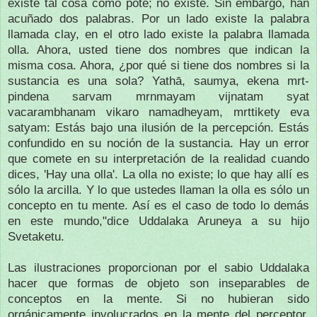
existe tal cosa como pote;
no existe.
Sin embargo, han
acuñado dos palabras.
Por un lado existe la palabra
llamada clay, en el otro lado existe la palabra llamada
olla.
Ahora, usted tiene dos nombres que indican la
misma cosa.
Ahora, ¿por qué si tiene dos nombres si la
sustancia es una sola?
Yathā, saumya, ekena mrt-
pindena sarvam mrnmayam vijnatam syat
vacarambhanam vikaro namadheyam, mrttikety eva
satyam: Estás bajo una ilusión de la percepción.
Estás
confundido en su noción de la sustancia.
Hay un error
que comete en su interpretación de la realidad cuando
dices, 'Hay una olla'.
La olla no existe;
lo que hay allí es
sólo la arcilla.
Y lo que ustedes llaman la olla es sólo un
concepto en tu mente.
Así es el caso de todo lo demás
en este mundo,"dice Uddalaka Aruneya a su hijo
Svetaketu.
Las ilustraciones proporcionan por el sabio Uddalaka
hacer que formas de objeto son inseparables de
conceptos en la mente.
Si no hubieran sido
orgánicamente involucrados en la mente del perceptor,