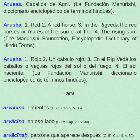
Arusas
.
Caballos de Agni.
(La Fundación Manurishi,
diccionario enciclopédico de términos hindúes).
Arusha
. 1. Red 2. A red horse.
3. In the Rigveda the red
horses or mares of the sun or of fire. 4. The rising sun.
(The Manurishi Foundation, Encyclopedic Dictionary of
Hindu Terms).
Arusha
.
1. Rojo 2.
Un caballo rojo.
3. En el Rig Vedá los
caballos o yeguas
rojos del sol o del fuego.
4. El sol
naciente.
(La Fundación Manurishi, diccionario
enciclopédico de términos hindúes).
arv
arvācīna
. recientes
(C. 6º, Cap. 9, V. 36).
arvācīna
. en ese lado
(C. 5º, Cap. 20, V. 30).
arvācīnaḥ
. persona que aparece después
(C. 6º, Cap. 9, V. 32).