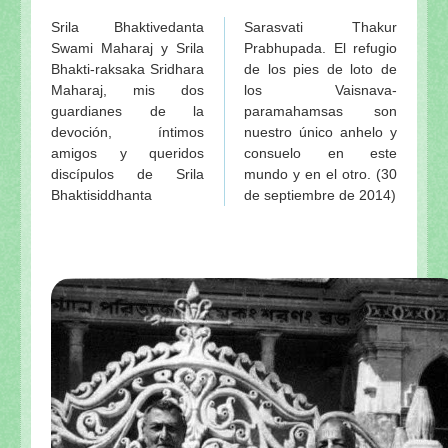
Glorificación de Sri Radha
Srila Bhaktivedanta
Sarasvati Thakur
Swami Maharaj y Srila
Prabhupada. El refugio
GOPIS
Bhakti-raksaka Sridhara
de los pies de loto de
Sobre Lalita devi ó Lalita sakhi - 1ª
Maharaj, mis dos
los Vaisnava-
guardianes de la
paramahamsas son
Sobre Lalita devi ó Lalita sakhi - 2ª
devoción, íntimos
nuestro único anhelo y
Sri Vrindavan-dham
amigos y queridos
consuelo en este
discípulos de Srila
mundo y en el otro. (30
En el camino a Sri Vrindavan-dham 1º de Visuddha-
Bhaktisiddhanta
de septiembre de 2014)
En el camino a Sri Vrindavan-dham 2º de Visuddha-
INDICE de NOTAS
Visuddha-sattva Das - NOTAS VAISHNAVAS