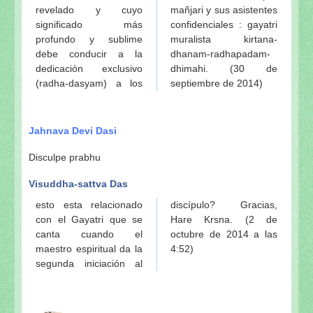
revelado y cuyo
mañjari y sus asistentes
significado más
confidenciales : gayatri
profundo y sublime
muralista kirtana-
debe conducir a la
dhanam-radhapadam-
dedicación exclusivo
dhimahi. (30 de
(radha-dasyam) a los
septiembre de 2014)
Jahnava Devi Dasi
Disculpe prabhu
Visuddha-sattva Das
esto esta relacionado
discípulo? Gracias,
con el Gayatri que se
Hare Krsna. (2 de
canta cuando el
octubre de 2014 a las
maestro espiritual da la
4:52)
segunda iniciación al