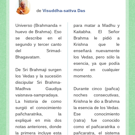
de
Visuddha-sattva Das
Universo (Brahmanda =
para matar a Madhu y
huevo de Brahma). Eso
Kaitabha. El Señor
se describe en el
Brahma le pidió a
segundo y tercer canto
Krishna que le
del Srimad-
enseñará nuevamente
Bhagavatam.
los Vedas, pero sólo la
esencia, ya que podía
De Sri Brahmaji surgen
morir en cualquier
los Vedas y la sucesión
momento.
discipular Sri Brahma-
Madhva Gaudiya
Durante cinco (pañca)
vaisnava-sampradaya.
noches consecutivas,
La historia de como
Krishna le dio a Brahma
surgió el conocimiento
la esencia de los Vedas.
pañcharatrika, la
Ese conocimiento
expliqué en mis dos
(ratra) fue conocido
notas anteriores, donde
como el pañcaratrika o
la primera incluye esta
pañcaratra, el sistema