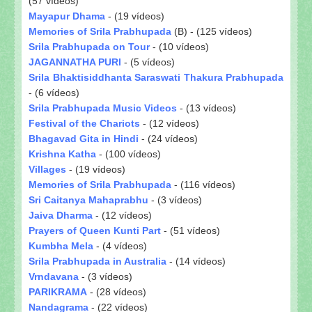
(57 vídeos)
Mayapur Dhama
- (19 vídeos)
Memories of Srila Prabhupada
(B) - (125 vídeos)
Srila Prabhupada on Tour
- (10 vídeos)
JAGANNATHA PURI
- (5 vídeos)
Srila Bhaktisiddhanta Saraswati Thakura Prabhupada
- (6 vídeos)
Srila Prabhupada Music Videos
- (13 vídeos)
Festival of the Chariots
- (12 vídeos)
Bhagavad Gita in Hindi
- (24 vídeos)
Krishna Katha
- (100 vídeos)
Villages
- (19 vídeos)
Memories of Srila Prabhupada
- (116 vídeos)
Sri Caitanya Mahaprabhu
- (3 vídeos)
Jaiva Dharma
- (12 vídeos)
Prayers of Queen Kunti Part
- (51 vídeos)
Kumbha Mela
- (4 vídeos)
Srila Prabhupada in Australia
- (14 vídeos)
Vrndavana
- (3 vídeos)
PARIKRAMA
- (28 vídeos)
Nandagrama
- (22 vídeos)