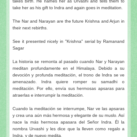
takes birth. He names her as Urvashi and tells them to
take her as his gift to Indra and again goes in meditation.
The Nar and Narayan are the future Krishna and Arjun in
their next rebirths.
See it presented nicely in "Krishna" serial by Ramanand
Sagar
La historia se remonta al pasado cuando Nar y Narayan
meditan profundamente en el Himalaya. Debido a su
devoción y profunda meditación, el trono de Indra se ve
amenazado. Indra quiere romper su samadhi o
meditación. Por ello, envía sus hermosas apsaras para
atraerlas e interrumpir la meditación.
Cuando la meditación se interrumpe, Nar ve las apsaras
y crea una aún más hermosa y elegante de su muslo. Así
nace la más hermosa apasara del Señor Indra. Él la
nombra Urvashi y les dice que la lleven como regalo a
Indra, y de nuevo medita.