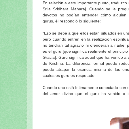
En relación a este importante punto, traduzco
En el camino a Sri Vrindavan-dham 1º 
Srila Sridhara Maharaj. Cuando se le preg
En el camino a Sri Vrindavan-dham 2º 
devotos no podían entender cómo alguien 
gurus, él respondió lo siguiente:
INDICE de NOTAS
Visuddha-sattva Das - NOTAS VAISHN
“Eso se debe a que ellos están situados en una
pero cuando entren en la realización espiritual
no tendrán tal agravio ni ofenderán a nadie,
es el guru [que significa realmente el principi
Gracia]. Guru significa aquel que ha venido a
de Krishna. La diferencia formal puede redu
puede atrapar la esencia misma de las ens
cuales es guru es respetado.
Cuando uno está íntimamente conectado con es
del amor divino que el guru ha venido a im