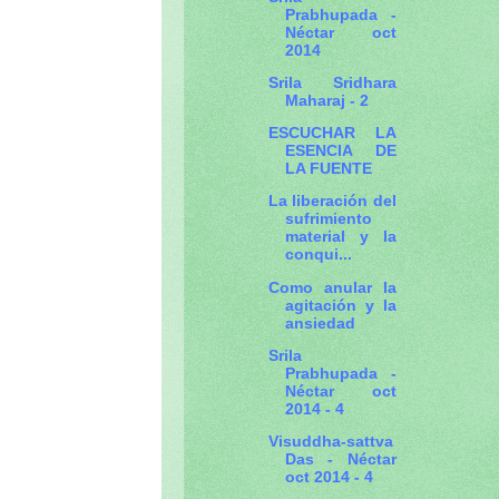
Prabhupada -
Néctar oct
2014
Srila Sridhara
Maharaj - 2
ESCUCHAR LA
ESENCIA DE
LA FUENTE
La liberación del
sufrimiento
material y la
conqui...
Como anular la
agitación y la
ansiedad
Srila
Prabhupada -
Néctar oct
2014 - 4
Visuddha-sattva
Das - Néctar
oct 2014 - 4