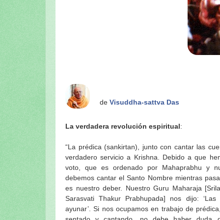
de
Visuddha-sattva Das
La verdadera revolución espiritual
:
“La prédica (sankirtan), junto con cantar las cue
realmente importante es el espíritu del servicio.
verdadero servicio a Krishna. Debido a que h
se nos ha dicho que las gopis siempre cantan 
voto, que es ordenado por Mahaprabhu y nu
cuentas de Tulasi; pero, aun así, ellas posee
debemos cantar el Santo Nombre mientras pasa
es nuestro deber. Nuestro Guru Maharaja [Srila
Sarasvati Thakur Prabhupada] nos dijo: ‘Las
ayunar’. Si nos ocupamos en trabajo de prédica
sentado y cantando, no debe haber duda 