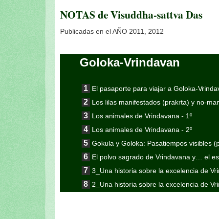
NOTAS de Visuddha-sattva Das
Publicadas en el AÑO 2011, 2012
Goloka-Vrindavan
El pasaporte para viajar a Goloka-Vrind
Los lilas manifestados (prakrta) y no-m
Los animales de Vrindavana - 1º
Los animales de Vrindavana - 2º
Gokula y Goloka: Pasatiempos visibles (pra
El polvo sagrado de Vrindavana y… el esc
3_Una historia sobre la excelencia de V
2_Una historia sobre la excelencia de V
1_Una historia sobre la excelencia de V
1_2_La excelencia de Vrndavana-dhama