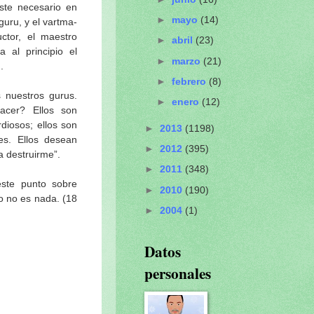
ste necesario en
►
mayo
(14)
guru, y el vartma-
uctor, el maestro
►
abril
(23)
a al principio el
►
marzo
(21)
.
►
febrero
(8)
 nuestros gurus.
►
enero
(12)
cer? Ellos son
rdiosos; ellos son
►
2013
(1198)
es. Ellos desean
►
2012
(395)
a destruirme”.
►
2011
(348)
este punto sobre
►
2010
(190)
no no es nada. (18
►
2004
(1)
Datos
personales