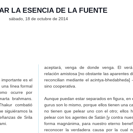
R LA ESENCIA DE LA FUENTE
ando a Vrindavana-dhama”
sábado, 18 de octubre de 2014
 meditación en Sri Radhika - 1º
 meditación en Sri Radhika - 2º
u-vandana-mahimamrta)
e perlas (Mukta-carita)
arani (Sri Radha-mahima-madhuri)
aceptará, venga de donde venga. El ver
relación amistosa [no obstante las aparentes d
isericordia de Sri Radha
 importante es el
reconcilian mediante el acintya-bhedabheda]
una línea formal
sino cooperativa.
como ocurre por
marta brahmans.
Aunque puedan estar separados en figura, en
Thakur combatió
gurus son lo mismo, porque ellos tienen una c
e siguiéramos la
no tienen que pelear uno con el otro; ellos 
eñanzas de Srila
pelear con los agentes de Satán [y contra nues
ami.
forma magnánima, para nuestro eterno benefi
reconocer la verdadera causa por la cual 