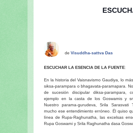
a Vrndavana-dhama”)
ESCUCHA
3_11_Continuación de la serie “Apreci
Sri Radhika
Sri Radhika-dhyanamrta: El néctar de la
Sri Radhika-dhyanamrta: El néctar de la
La glorificación de Sri Guru (Sri Gur
de
Visuddha-sattva Das
Rasamrta-katha: La historia del collar d
1. Las dulces glorias de Srimati Radh
ESCUCHAR LA ESENCIA DE LA FUENTE
:
2. Las amigas de Srimati Radhika
3. Una oración de súplica pidiendo la m
En la historia del Vaisnavismo Gaudiya, lo más
siksa-parampara o bhagavata-paramapara. No 
Las glorias del Radha-nama
de sucesión discipular diksa-parampara, 
Glorificación de Sri Radha
ejemplo en la casta de los Goswamis y s
GOPIS
Nuestro parama-gurudeva, Srila Sarasvati 
mucho ese entendimiento erróneo. Él quiso qu
Sobre Lalita devi ó Lalita sakhi - 1ª
línea de Rupa-Raghunatha, las excelsas ens
Sobre Lalita devi ó Lalita sakhi - 2ª
Rupa Goswami y Srila Raghunatha dasa Gosw
Sri Vrindavan-dham