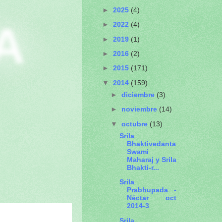
►
2025
(4)
A
►
2022
(4)
►
2019
(1)
►
2016
(2)
►
2015
(171)
▼
2014
(159)
►
diciembre
(3)
►
noviembre
(14)
▼
octubre
(13)
Srila
Bhaktivedanta
Swami
Maharaj y Srila
Bhakti-r...
Srila
Prabhupada -
Néctar oct
2014-3
Srila