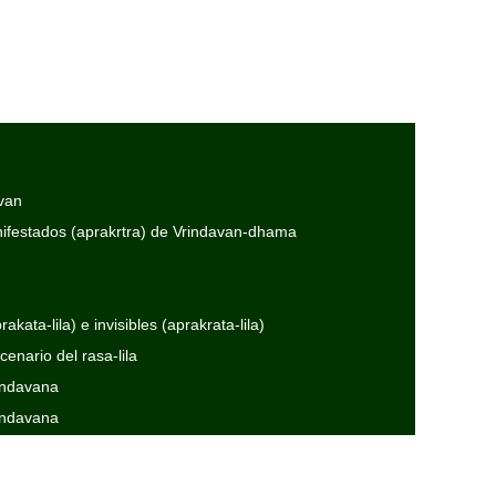
avan
anifestados (aprakrtra) de Vrindavan-dhama
kata-lila) e invisibles (aprakrata-lila)
enario del rasa-lila
rindavana
rindavana
rindavana
 (Un adelanto de mi presentación audivisual “Apreciando