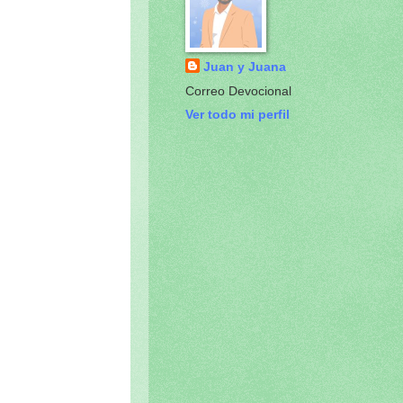
Juan y Juana
Correo Devocional
Ver todo mi perfil