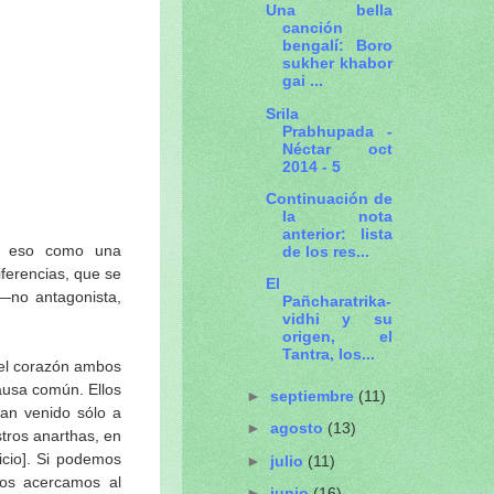
Una bella
canción
bengalí: Boro
sukher khabor
gai ...
Srila
Prabhupada -
Néctar oct
2014 - 5
Continuación de
la nota
anterior: lista
á eso como una
de los res...
iferencias, que se
El
 —no antagonista,
Pañcharatrika-
vidhi y su
origen, el
Tantra, los...
 el corazón ambos
ausa común. Ellos
►
septiembre
(11)
han venido sólo a
►
agosto
(13)
tros anarthas, en
cio]. Si podemos
►
julio
(11)
nos acercamos al
►
junio
(16)