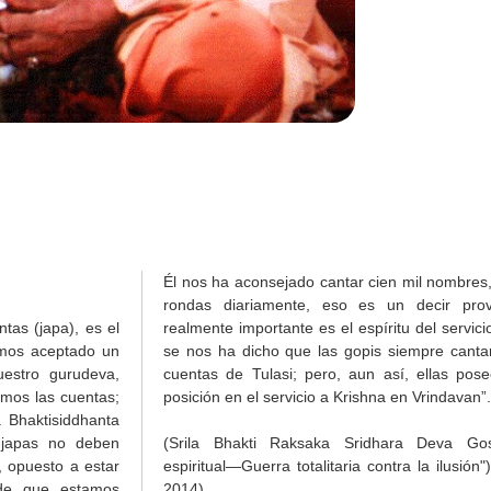
Él nos ha aconsejado cantar cien mil nombres,
rondas diariamente, eso es un decir prov
ntas (japa), es el
 A nosotros nunca
emos aceptado un
el Nombre en las
estro gurudeva,
n la más elevada
mos las cuentas;
posición en el servicio a Krishna en Vrindavan”.
 Bhaktisiddhanta
 japas no deben
(Srila Bhakti Raksaka Sridhara Deva Gos
, opuesto a estar
espiritual—Guerra totalitaria contra la ilusión
de que estamos
2014)