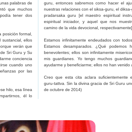
 unas palabras de
guru, entonces sabremos como hacer el aju
de Visuddha-sattva Das
untó que muchos
nuestras relaciones con el siksa-guru, el diksa-
de Visuddha-sattva Das
podía tener dos
pradarsaka guru [el maestro espiritual instr
espiritual iniciador, y aquel que nos muestr
camino de la vida devocional, respectivamente]
AVAS
 posición formal,
 sustancial, ellos
Estamos infinitamente endeudados con todos
 porque verán que
Estamos desamparados. ¿Qué podemos ha
o de Sri Guru y Su
benevolentes; ellos son infinitamente miserico
 darme conciencia
mis guardianes. Yo tengo muchos guardian
cirse cuando uno
ayudarme y beneficiarme; ellos no han venido 
eñanzas por las
Creo que esta cita aclara suficientemente 
guru-tattva. Sin la divina gracia de Sri Guru u
e hilo, esa línea
de octubre de 2014)
partirnos, él lo