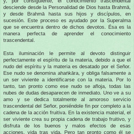
y, por consiguiente, el conocimiento trascendental
desciende desde la Personalidad de Dios hasta Brahmā,
y desde Brahmā hasta sus hijos y discípulos, en
sucesión. Este proceso es ayudado por la Superalma
que se encuentra dentro de dichos devotos. Ésa es la
manera perfecta de aprender el conocimiento
trascendental.
Esta iluminación le permite al devoto distinguir
perfectamente el espíritu de la materia, debido a que el
nudo del espíritu y la materia es desatado por el Señor.
Ese nudo se denomina ahaṅkāra, y obliga falsamente a
un ser viviente a identificarse con la materia. Por lo
tanto, tan pronto como ese nudo se afloja, todas las
nubes de dudas desaparecen de inmediato. Uno ve a su
amo y se dedica totalmente al amoroso servicio
trascendental del Señor, poniéndole fin por completo a la
cadena de la acción fruitiva. En la existencia material, el
ser viviente crea su propia cadena de trabajo fruitivo, y
disfruta de los buenos y malos efectos de esas
acciones, vida tras vida. Pero tan pronto como él se