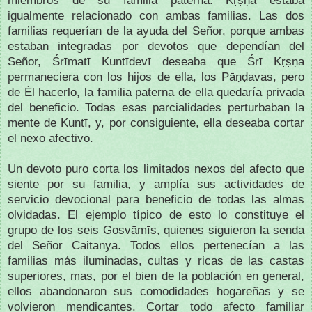
igualmente relacionado con ambas familias. Las dos
familias requerían de la ayuda del Señor, porque ambas
estaban integradas por devotos que dependían del
Señor, Śrīmatī Kuntīdevī deseaba que Śrī Kṛṣṇa
permaneciera con los hijos de ella, los Pāṇḍavas, pero
de Él hacerlo, la familia paterna de ella quedaría privada
del beneficio. Todas esas parcialidades perturbaban la
mente de Kuntī, y, por consiguiente, ella deseaba cortar
el nexo afectivo.
Un devoto puro corta los limitados nexos del afecto que
siente por su familia, y amplía sus actividades de
servicio devocional para beneficio de todas las almas
olvidadas. El ejemplo típico de esto lo constituye el
grupo de los seis Gosvāmīs, quienes siguieron la senda
del Señor Caitanya. Todos ellos pertenecían a las
familias más iluminadas, cultas y ricas de las castas
superiores, mas, por el bien de la población en general,
ellos abandonaron sus comodidades hogareñas y se
volvieron mendicantes. Cortar todo afecto familiar