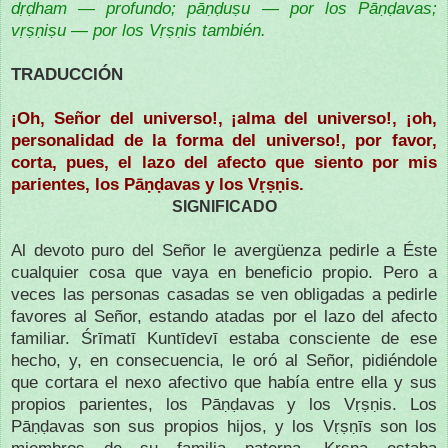
dṛḍham — profundo; pāṇḍuṣu — por los Pāṇḍavas;
vṛṣṇiṣu — por los Vṛṣṇis también.
TRADUCCIÓN
¡Oh, Señor del universo!, ¡alma del universo!, ¡oh,
personalidad de la forma del universo!, por favor,
corta, pues, el lazo del afecto que siento por mis
parientes, los Pāṇḍavas y los Vṛṣṇis.
SIGNIFICADO
Al devoto puro del Señor le avergüenza pedirle a Éste
cualquier cosa que vaya en beneficio propio. Pero a
veces las personas casadas se ven obligadas a pedirle
favores al Señor, estando atadas por el lazo del afecto
familiar. Śrīmatī Kuntīdevī estaba consciente de ese
hecho, y, en consecuencia, le oró al Señor, pidiéndole
que cortara el nexo afectivo que había entre ella y sus
propios parientes, los Pāṇḍavas y los Vṛṣṇis. Los
Pāṇḍavas son sus propios hijos, y los Vṛṣṇīs son los
miembros de su familia paterna. Kṛṣṇa estaba