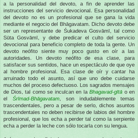
a la personalidad del devoto, a fin de aprender las
instrucciones del servicio devocional. Esa personalidad
del devoto no es un profesional que se gana la vida
mediante el negocio del Bhāgavatam. Dicho devoto debe
ser un representante de Śukadeva Gosvāmī, tal como
Sūta Gosvāmī, y debe predicar el culto del servicio
devocional para beneficio completo de toda la gente. Un
devoto neófito siente muy poco gusto en oír a las
autoridades. Un devoto neófito de esa clase, para
satisfacer sus sentidos, hace un espectáculo de que oye
al hombre profesional. Esa clase de oír y cantar ha
arruinado todo el asunto, así que uno debe cuidarse
muchos del proceso defectuoso. Los sagrados mensajes
de Dios, tal como se inculcan en la
Bhagavad-gītā
o en
el
Śrīmad-Bhāgavatam
, son indudablemente temas
trascendentales, pero a pesar de serlo, dichos asuntos
trascendentales no deben recibirse de labios del hombre
profesional, que los echa a perder tal como la serpiente
echa a perder la leche con sólo tocarla con su lengua.