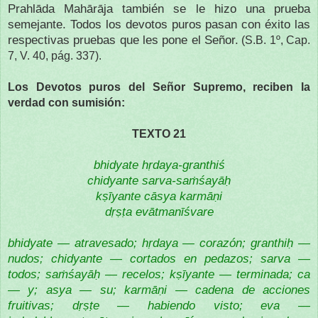
Prahlāda Mahārāja también se le hizo una prueba
semejante. Todos los devotos puros pasan con éxito las
respectivas pruebas que les pone el Señor.
(S.B. 1º, Cap.
7, V. 40, pág. 337).
Los Devotos puros del Señor Supremo, reciben la
verdad con sumisión:
TEXTO 21
bhidyate hṛdaya-granthiś
chidyante sarva-saṁśayāḥ
kṣīyante cāsya karmāṇi
dṛṣṭa evātmanīśvare
bhidyate — atravesado; hṛdaya — corazón; granthiḥ —
nudos; chidyante — cortados en pedazos; sarva —
todos; saṁśayāḥ — recelos; kṣīyante — terminada; ca
— y; asya — su; karmāṇi — cadena de acciones
fruitivas; dṛṣṭe — habiendo visto; eva —