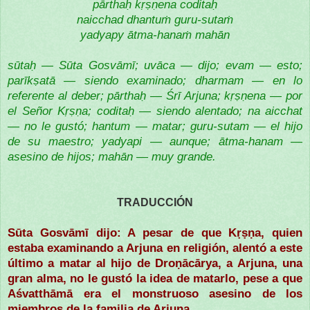
pārthaḥ kṛṣṇena coditaḥ
naicchad dhantuṁ guru-sutaṁ
yadyapy ātma-hanaṁ mahān
sūtaḥ — Sūta Gosvāmī; uvāca — dijo; evam — esto;
parīkṣatā — siendo examinado; dharmam — en lo
referente al deber; pārthaḥ — Śrī Arjuna; kṛṣṇena — por
el Señor Kṛṣṇa; coditaḥ — siendo alentado; na aicchat
— no le gustó; hantum — matar; guru-sutam — el hijo
de su maestro; yadyapi — aunque; ātma-hanam —
asesino de hijos; mahān — muy grande.
TRADUCCIÓN
Sūta Gosvāmī dijo: A pesar de que Kṛṣṇa, quien
estaba examinando a Arjuna en religión, alentó a este
último a matar al hijo de Droṇācārya, a Arjuna, una
gran alma, no le gustó la idea de matarlo, pese a que
Aśvatthāmā era el monstruoso asesino de los
miembros de la familia de Arjuna.