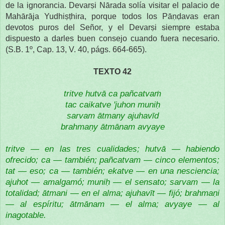
de la ignorancia. Devarṣi Nārada solía visitar el palacio de
Mahārāja Yudhiṣṭhira, porque todos los Pāṇḍavas eran
devotos puros del Señor, y el Devarṣi siempre estaba
dispuesto a darles buen consejo cuando fuera necesario.
(S.B. 1º, Cap. 13, V. 40, págs. 664-665).
TEXTO 42
tritve hutvā ca pañcatvaṁ
tac caikatve 'juhon muniḥ
sarvam ātmany ajuhavīd
brahmaṇy ātmānam avyaye
tritve — en las tres cualidades; hutvā — habiendo
ofrecido; ca — también; pañcatvam — cinco elementos;
tat — eso; ca — también; ekatve — en una nesciencia;
ajuhot — amalgamó; muniḥ — el sensato; sarvam — la
totalidad; ātmani — en el alma; ajuhavīt — fijó; brahmaṇi
— al espíritu; ātmānam — el alma; avyaye — al
inagotable.