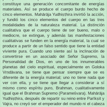
constituye una generación concomitante de energías
materiales. Así se produce el cuerpo burdo hecho de
cinco elementos. Mahārāja Yudhiṣṭhira invirtió la acción,
y fundió los cinco elementos del cuerpo en las tres
modalidades de la naturaleza material. La distinción
cualitativa que el cuerpo tiene de ser bueno, malo o
mediocre, se extingue, y además las manifestaciones
cualitativas se funden en la energía material, la cual se
produce a partir de un falso sentido que tiene la entidad
viviente pura. Cuando uno siente así la inclinación de
convertirse en un asociado del Señor Supremo, la
Personalidad de Dios, en uno de los innumerables
planetas del cielo espiritual, especialmente en Goloka
Vṛṇdāvana, se tiene que pensar siempre que se es
diferente de la energía material; uno no tiene nada que
ver con ella, y se tiene que llegar a considerar a sí
mismo como espíritu puro, Brahman, cualitativamente
igual que el Brahman Supremo (Parameśvara). Mahārāja
Yudhiṣṭhira, después de repartir su reino entre Parīkṣit y
Vajra, no creyó ser el emperador del mundo ni el cabeza