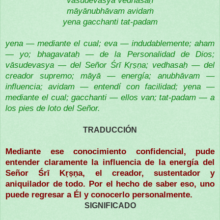
māyānubhāvam avidaṁ
yena gacchanti tat-padam
yena — mediante el cual; eva — indudablemente; aham
— yo; bhagavataḥ — de la Personalidad de Dios;
vāsudevasya — del Señor Śrī Kṛṣṇa; vedhasaḥ — del
creador supremo; māyā — energía; anubhāvam —
influencia; avidam — entendí con facilidad; yena —
mediante el cual; gacchanti — ellos van; tat-padam — a
los pies de loto del Señor.
TRADUCCIÓN
Mediante ese conocimiento confidencial, pude
entender claramente la influencia de la energía del
Señor Śrī Kṛṣṇa, el creador, sustentador y
aniquilador de todo. Por el hecho de saber eso, uno
puede regresar a Él y conocerlo personalmente.
SIGNIFICADO