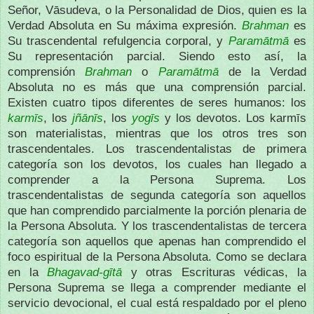
Señor, Vāsudeva, o la Personalidad de Dios, quien es la
Verdad Absoluta en Su máxima expresión.
Brahman
es
Su trascendental refulgencia corporal, y
Paramātmā
es
Su representación parcial. Siendo esto así, la
comprensión
Brahman
o
Paramātmā
de la Verdad
Absoluta no es más que una comprensión parcial.
Existen cuatro tipos diferentes de seres humanos: los
karmīs
, los
jñānīs
, los
yogīs
y los devotos. Los karmīs
son materialistas, mientras que los otros tres son
trascendentales. Los trascendentalistas de primera
categoría son los devotos, los cuales han llegado a
comprender a la Persona Suprema. Los
trascendentalistas de segunda categoría son aquellos
que han comprendido parcialmente la porción plenaria de
la Persona Absoluta. Y los trascendentalistas de tercera
categoría son aquellos que apenas han comprendido el
foco espiritual de la Persona Absoluta. Como se declara
en la
Bhagavad-gītā
y otras Escrituras védicas, la
Persona Suprema se llega a comprender mediante el
servicio devocional, el cual está respaldado por el pleno