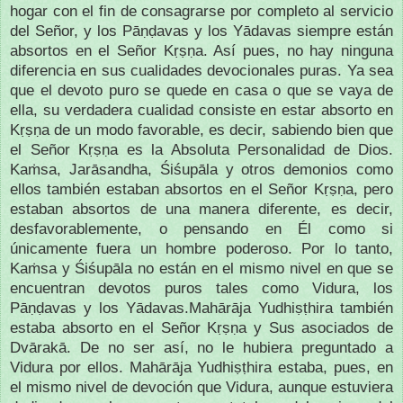
hogar con el fin de consagrarse por completo al servicio
del Señor, y los Pāṇḍavas y los Yādavas siempre están
absortos en el Señor Kṛṣṇa. Así pues, no hay ninguna
diferencia en sus cualidades devocionales puras. Ya sea
que el devoto puro se quede en casa o que se vaya de
ella, su verdadera cualidad consiste en estar absorto en
Kṛṣṇa de un modo favorable, es decir, sabiendo bien que
el Señor Kṛṣṇa es la Absoluta Personalidad de Dios.
Kaṁsa, Jarāsandha, Śiśupāla y otros demonios como
ellos también estaban absortos en el Señor Kṛṣṇa, pero
estaban absortos de una manera diferente, es decir,
desfavorablemente, o pensando en Él como si
únicamente fuera un hombre poderoso. Por lo tanto,
Kaṁsa y Śiśupāla no están en el mismo nivel en que se
encuentran devotos puros tales como Vidura, los
Pāṇḍavas y los Yādavas.Mahārāja Yudhiṣṭhira también
estaba absorto en el Señor Kṛṣṇa y Sus asociados de
Dvārakā. De no ser así, no le hubiera preguntado a
Vidura por ellos. Mahārāja Yudhiṣṭhira estaba, pues, en
el mismo nivel de devoción que Vidura, aunque estuviera