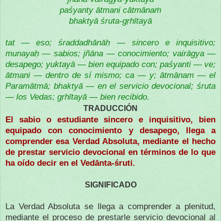
paśyanty ātmani cātmānaṁ
bhaktyā śruta-gṛhītayā
tat — eso; śraddadhānāḥ — sincero e inquisitivo;
munayaḥ — sabios; jñāna — conocimiento; vairāgya —
desapego; yuktayā — bien equipado con; paśyanti — ve;
ātmani — dentro de sí mismo; ca — y; ātmānam — el
Paramātmā; bhaktyā — en el servicio devocional; śruta
— los Vedas; gṛhītayā — bien recibido.
TRADUCCIÓN
El sabio o estudiante sincero e inquisitivo, bien
equipado con conocimiento y desapego, llega a
comprender esa Verdad Absoluta, mediante el hecho
de prestar servicio devocional en términos de lo que
ha oído decir en el Vedānta-śruti.
SIGNIFICADO
La Verdad Absoluta se llega a comprender a plenitud,
mediante el proceso de prestarle servicio devocional al