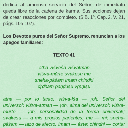
dedica al amoroso servicio del Señor, de inmediato
queda libre de la cadena de karma. Sus acciones dejan
de crear reacciones por completo.
(S.B. 1º, Cap. 2, V. 21,
págs. 105-107).
Los Devotos puros del Señor Supremo, renuncian a los
apegos familiares:
TEXTO 41
atha viśveśa viśvātman
viśva-mūrte svakeṣu me
sneha-pāśam imaṁ chindhi
dṛḍhaṁ pāṇḍuṣu vṛṣṇiṣu
atha — por lo tanto; viśva-īśa — ¡oh, Señor del
universo!; viśva-ātman — ¡oh, alma del universo!; viśva-
mūrte — ¡oh, personalidad de la forma universal!;
svakeṣu — a mis propios parientes; me — mi; sneha-
pāśam — lazo de afecto; imam — éste; chindhi — corta;