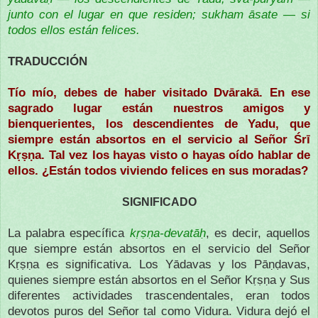
junto con el lugar en que residen; sukham āsate — si
todos ellos están felices.
TRADUCCIÓN
Tío mío, debes de haber visitado Dvārakā. En ese
sagrado lugar están nuestros amigos y
bienquerientes, los descendientes de Yadu, que
siempre están absortos en el servicio al Señor Śrī
Kṛṣṇa. Tal vez los hayas visto o hayas oído hablar de
ellos. ¿Están todos viviendo felices en sus moradas?
SIGNIFICADO
La palabra específica
kṛṣṇa-devatāḥ
, es decir, aquellos
que siempre están absortos en el servicio del Señor
Kṛṣṇa es significativa. Los Yādavas y los Pāṇḍavas,
quienes siempre están absortos en el Señor Kṛṣṇa y Sus
diferentes actividades trascendentales, eran todos
devotos puros del Señor tal como Vidura. Vidura dejó el