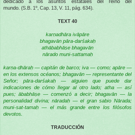
dedicado a los asuntos estatales del reino del
mundo.
(S.B. 1º, Cap. 13, V. 11, pág. 634).
TEXT 40
karṇadhāra ivāpāre
bhagavān pāra-darśakaḥ
athābabhāṣe bhagavān
nārado muni-sattamaḥ
karṇa-dhāraḥ — capitán de barco; iva — como; apāre —
en los extensos océanos; bhagavān — representante del
Señor; pāra-darśakaḥ — alguien que puede dar
indicaciones de cómo llegar al otro lado; atha — así
pues; ābabhāṣe — comenzó a decir; bhagavān — la
personalidad divina; nāradaḥ — el gran sabio Nārada;
muni-sat-tamaḥ — el más grande entre los filósofos
devotos.
TRADUCCIÓN