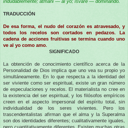
indudablemente; ātmani — al yo; īśvare — dominando.
TRADUCCIÓN
De esa forma, el nudo del corazón es atravesado, y
todos los recelos son cortados en pedazos. La
cadena de acciones fruitivas se termina cuando uno
ve al yo como amo.
SIGNI
FICADO
La obtención de conocimiento científico acerca de la
Personalidad de Dios implica que uno vea su propio yo
simultáneamente. En lo que respecta a la identidad del
ser viviente como ser espiritual, existe un gran número
de especulaciones y recelos. El materialista no cree en
la existencia del ser espiritual, y los filósofos empíricos
creen en el aspecto impersonal del espíritu total, sin
individualidad de los seres vivientes. Pero los
trascendentalistas afirman que el alma y la Superalma
son dos identidades diferentes; cualitativamente iguales,
pero cuantitativamente diferentes. Existen muchas otras