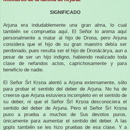
SIGNIFICADO
Arjuna era indudablemente una gran alma, lo cual
también se comprueba aquí. El Señor lo anima aquí
personalmente a matar al hijo de Droṇa, pero Arjuna
considera que el hijo de su gran maestro debía ser
perdonado, pues resulta ser el hijo de Droṇācārya, aun a
pesar de ser un hijo indigno, habiendo realizado toda
clase de nefandos actos, caprichosamente y para
beneficio de nadie.
El Señor Śrī Kṛṣṇa alentó a Arjuna externamente, sólo
para probar el sentido del deber de Arjuna. No ha de
creerse que Arjuna estuviera incompleto en el sentido de
su deber, ni que el Señor Śrī Kṛṣṇa desconociera el
sentido del deber de Arjuna. Pero el Señor Śrī Kṛṣṇa
puso a prueba a muchos de Sus devotos puros,
únicamente para aumentar el sentido del deber. A las
gopīs también se les hizo pruebas de esa clase. Y a