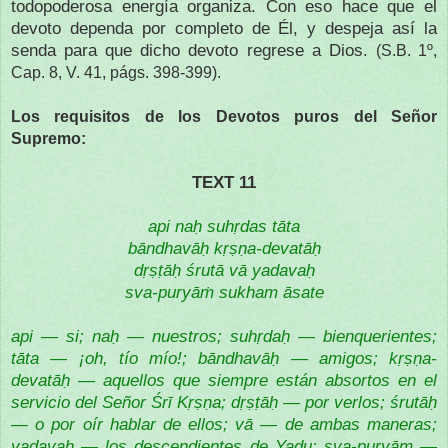
todopoderosa energía organiza. Con eso hace que el
devoto dependa por completo de Él, y despeja así la
senda para que dicho devoto regrese a Dios.
(S.B. 1º,
Cap. 8, V. 41, págs. 398-399).
Los requisitos de los Devotos puros del Señor
Supremo:
TEXT 11
api naḥ suhṛdas tāta
bāndhavāḥ kṛṣṇa-devatāḥ
dṛṣṭāḥ śrutā vā yadavaḥ
sva-puryāṁ sukham āsate
api — si; naḥ — nuestros; suhṛdaḥ — bienquerientes;
tāta — ¡oh, tío mío!; bāndhavāḥ — amigos; kṛṣṇa-
devatāḥ — aquellos que siempre están absortos en el
servicio del Señor Śrī Kṛṣṇa; dṛṣṭāḥ — por verlos; śrutāḥ
— o por oír hablar de ellos; vā — de ambas maneras;
yadavaḥ — los descendientes de Yadu; sva-puryām —