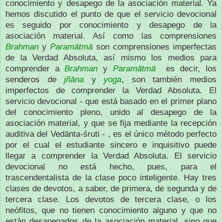
conocimiento y desapego de la asociación material. Ya
hemos discutido el punto de que el servicio devocional
es seguido por conocimiento y desapego de la
asociación material. Así como las comprensiones
Brahman
y
Paramātmā
son comprensiones imperfectas
de la Verdad Absoluta, así mismo los medios para
comprender a
Brahman
y
Paramātmā
es decir, los
senderos de
jñāna
y
yoga
, son también medios
imperfectos de comprender la Verdad Absoluta. El
servicio devocional - que está basado en el primer plano
del conocimiento pleno, unido al desapego de la
asociación material, y que se fija mediante la recepción
auditiva del Vedānta-śruti - , es el único método perfecto
por el cual el estudiante sincero e inquisitivo puede
llegar a comprender la Verdad Absoluta. El servicio
devocional no está hecho, pues, para el
trascendentalista de la clase poco inteligente. Hay tres
clases de devotos, a saber, de primera, de segunda y de
tercera clase. Los devotos de tercera clase, o los
neófitos, que no tienen conocimiento alguno y que no
están desapegados de la asociación material, sino que