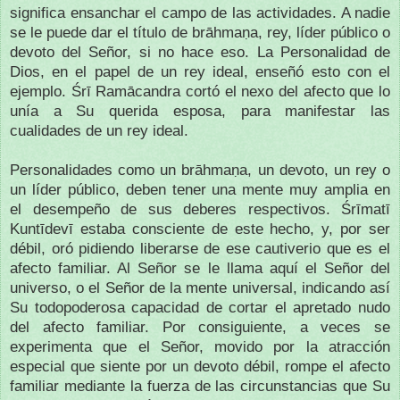
significa ensanchar el campo de las actividades. A nadie
se le puede dar el título de brāhmaṇa, rey, líder público o
devoto del Señor, si no hace eso. La Personalidad de
Dios, en el papel de un rey ideal, enseñó esto con el
ejemplo. Śrī Ramācandra cortó el nexo del afecto que lo
unía a Su querida esposa, para manifestar las
cualidades de un rey ideal.
Personalidades como un brāhmaṇa, un devoto, un rey o
un líder público, deben tener una mente muy amplia en
el desempeño de sus deberes respectivos. Śrīmatī
Kuntīdevī estaba consciente de este hecho, y, por ser
débil, oró pidiendo liberarse de ese cautiverio que es el
afecto familiar. Al Señor se le llama aquí el Señor del
universo, o el Señor de la mente universal, indicando así
Su todopoderosa capacidad de cortar el apretado nudo
del afecto familiar. Por consiguiente, a veces se
experimenta que el Señor, movido por la atracción
especial que siente por un devoto débil, rompe el afecto
familiar mediante la fuerza de las circunstancias que Su