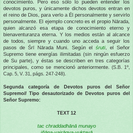
conocimiento. Pero eso sólo lo pueden entender los
devotos puros, y únicamente dichos devotos entran en
el reino de Dios, para verlo a Él personalmente y servirlo
personalmente. El ejemplo concreto es el propio Nārada,
quien alcanzó esa etapa de conocimiento eterno y
bienaventuranza eterna. Y los medios están al alcance
de todos, siempre y cuando uno acceda a seguir los
pasos de Śrī Nārada Muni. Según el
śruti
, el Señor
Supremo tiene energías ilimitadas (sin ningún esfuerzo
de Su parte), y éstas se describen en tres categorías
principales, como se mencionó anteriormente.
(S.B. 1º,
Cap. 5, V. 31, págs.
247-248).
Segunda categoría de Devotos puros del Señor
Supremo// Tipo desautorizado de Devotos puros del
Señor Supremo:
TEXT 12
tac chraddadhānā munayo
jñāna-vairāgya-yuktayā