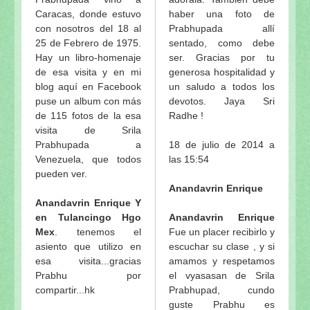
Caracas, donde estuvo
haber una foto de
con nosotros del 18 al
Prabhupada allí
25 de Febrero de 1975.
sentado, como debe
Hay un libro-homenaje
ser. Gracias por tu
de esa visita y en mi
generosa hospitalidad y
blog aquí en Facebook
un saludo a todos los
puse un album con más
devotos. Jaya Sri
de 115 fotos de la esa
Radhe !
visita de Srila
Prabhupada a
18 de julio de 2014 a
Venezuela, que todos
las 15:54
pueden ver.
Anandavrin Enrique
Anandavrin Enrique Y
en Tulancingo Hgo
Anandavrin Enrique
Mex
. tenemos el
Fue un placer recibirlo y
asiento que utilizo en
escuchar su clase , y si
esa visita...gracias
amamos y respetamos
Prabhu por
el vyasasan de Srila
compartir...hk
Prabhupad, cundo
guste Prabhu es