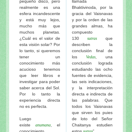
pequeño disco, pero
llamada
realmente es una
Bhaktivinoda, por la
esfera incandescente
gracia del Vaisnavas
y está muy lejos,
y por la orden de las
mucho más que
grandes almas, ha
muchos planetas.
compuesto
¿Cuál es el valor de
130
que
sutras
esta visión solar? Por
describen la
lo tanto, si queremos
conclusión final de
tener un
los
, una
Vedas
conocimiento más
conclusión lograda
acucioso tenemos
estudiando las ocho
que leer libros e
fuentes de evidencia,
investigar para poder
las seis indicaciones,
saber acerca del Sol.
y la interpretación
Por lo tanto la
directa e indirecta de
experiencia directa
las palabras. Que
no es perfecta.
todos los Vaisnavas
que sirven los puies
Luego
de loto del Señor
existe
, el
Chaitanya estudien
anumana
conocimiento
estos
”.
sutras