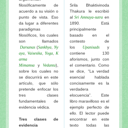
filosóficamente de
Srila Bhaktivinoda
acuerdo a su visión o
Thakura le escribió
punto de vista. Eso
al
en
Sri Amnaya-sutra
da lugar a diferentes
1890. Está
paradigmas
principalmente
filosóficos, los cuales
basado en el
son llamados
contesto de
(
,
los
y
Darsanas
Sankhya
Ny
Upanisads
,
,
,
contiene 130
aya
Vaisesika
Yoga
K
aforismos, junto con
arma
y
),
el comentario. Como
Mimamsa
Vedanta
sobre los cuales no
se dice, “La verdad
se discurrirá en este
esencial hablada
artículo, que sólo
concisamente es la
pretende enfocar los
verdadera
tres clases
elocuencia”. Este
fundamentales de
libro maravilloso es el
evidencia védica.
ejemplo perfecto de
ello. El lector puede
Tres clases de
encontrar en este
evidencia
texto todas las