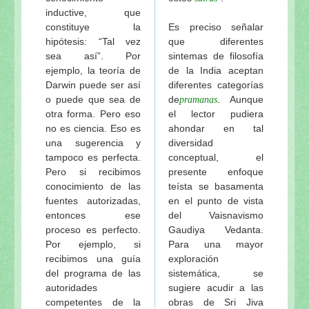
inductive, que
constituye la
Es preciso señalar
hipótesis: “Tal vez
que diferentes
sea así”. Por
sintemas de filosofía
ejemplo, la teoría de
de la India aceptan
Darwin puede ser así
diferentes categorías
o puede que sea de
de
. Aunque
pramanas
otra forma. Pero eso
el lector pudiera
no es ciencia. Eso es
ahondar en tal
una sugerencia y
diversidad
tampoco es perfecta.
conceptual, el
Pero si recibimos
presente enfoque
conocimiento de las
teísta se basamenta
fuentes autorizadas,
en el punto de vista
entonces ese
del Vaisnavismo
proceso es perfecto.
Gaudiya Vedanta.
Por ejemplo, si
Para una mayor
recibimos una guía
exploración
del programa de las
sistemática, se
autoridades
sugiere acudir a las
competentes de la
obras de Sri Jiva