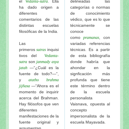
el
. Ella
delineadas las
Vedanta-sutra
ha dado origen a
categorías o normas
diferentes
de conocimiento
comentarios de las
védico, que es lo que
distintas escuelas
técnicamente se
filosóficas de la India.
conoce
como
, con
pramanas
Las
variadas referencias
primeros
inquisi
técnicas. Es a partir
sutras
tivos del
de esta bibliografía
Vedanta-
son
donde habría que
sutra
janmady asya
—“¿Cuál es la
ahondar en la
jatah
fuente de todo?—”,
signficación más
y
profunda que tiene
atatho brahma
—“Ahora es el
este término dentro
jijñasa
momento de inquirir
de la escuela
acerca del Brahman.
personalista
Hay filósofos que ven
Vaisnava, opuesta al
diferentes
concepto
manifestaciones de la
impersonalista de la
fuente original y
escuela Mayavada.
argumentan