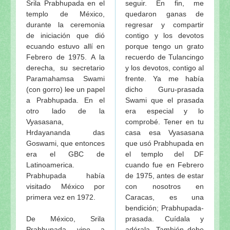
Srila Prabhupada en el
seguir. En fin, me
templo de México,
quedaron ganas de
durante la ceremonia
regresar y compartir
de iniciación que dió
contigo y los devotos
ecuando estuvo allí en
porque tengo un grato
Febrero de 1975. A la
recuerdo de Tulancingo
derecha, su secretario
y los devotos, contigo al
Paramahamsa Swami
frente. Ya me había
(con gorro) lee un papel
dicho Guru-prasada
a Prabhupada. En el
Swami que el prasada
otro lado de la
era especial y lo
Vyasasana,
comprobé. Tener en tu
Hrdayananda das
casa esa Vyasasana
Goswami, que entonces
que usó Prabhupada en
era el GBC de
el templo del DF
Latinoamerica.
cuando fue en Febrero
Prabhupada había
de 1975, antes de estar
visitado México por
con nosotros en
primera vez en 1972.
Caracas, es una
bendición; Prabhupada-
De México, Srila
prasada. Cuídala y
Prabhupada vino a
adórala. También debe