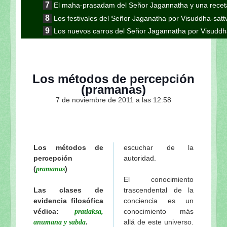
El maha-prasadam del Señor Jagannatha y una receta
Los festivales del Señor Jaganatha por Visuddha-sat
Los nuevos carros del Señor Jagannatha por Visuddh
Continuación de la nota anterior: Jaganatha Puri es
Continuación de la nota anterior: Aunque parezca 
Gauranga
Los métodos de percepción
Continuación de la nota anterior: “El encuentro en K
(pramanas)
esotérico del Ratha-yatra”
7 de noviembre de 2011 a las 12:58
Continuación: "Los pasatiempos del Ratha-yatra"
Continuación de la nota anterior: Las formas inu
Visuddha-sattva Das
Continuación de la nota anterior "En el camino a S
Los métodos de
escuchar de la
Sripad Aindra Prabhu tirobhava-tithi 2011 de Visudd
percepción
autoridad.
Sri Lalitastakam de Visuddha-sattva Das
(
)
pramanas
El conocimiento
El peligro de ir a Vrindavana de Visuddha-sattva Das
Las clases de
trascendental de la
Continuación: Sobre Lalita-sakhi de Visuddha-sattv
evidencia filosófica
conciencia es un
Los pujaris del Señor Jagannatha de Visuddha-satt
védica:
conocimiento más
pratiaksa,
Los rituales diarios del Señor Jagannatha de Visud
.
allá de este universo.
anumana y sabda