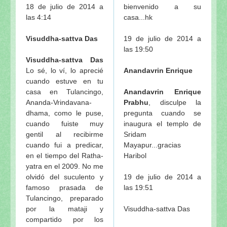
18 de julio de 2014 a
bienvenido a su
las 4:14
casa...hk
Visuddha-sattva Das
19 de julio de 2014 a
las 19:50
Visuddha-sattva Das
Lo sé, lo ví, lo aprecié
Anandavrin Enrique
cuando estuve en tu
casa en Tulancingo,
Anandavrin Enrique
Ananda-Vrindavana-
Prabhu
, disculpe la
dhama, como le puse,
pregunta cuando se
cuando fuiste muy
inaugura el templo de
gentil al recibirme
Sridam
cuando fui a predicar,
Mayapur...gracias
en el tiempo del Ratha-
Haribol
yatra en el 2009. No me
olvidó del suculento y
19 de julio de 2014 a
famoso prasada de
las 19:51
Tulancingo, preparado
por la mataji y
Visuddha-sattva Das
compartido por los