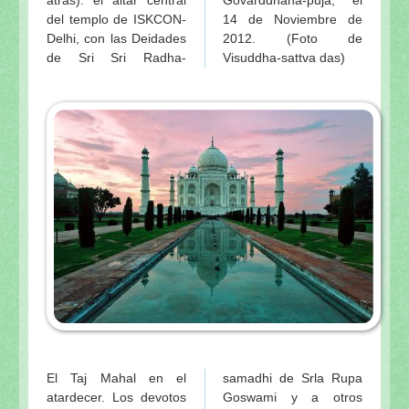
atrás): el altar central
Govarddhana-puja, el
del templo de ISKCON-
14 de Noviembre de
Delhi, con las Deidades
2012. (Foto de
de Sri Sri Radha-
Visuddha-sattva das)
El Taj Mahal en el
samadhi de Srla Rupa
atardecer. Los devotos
Goswami y a otros