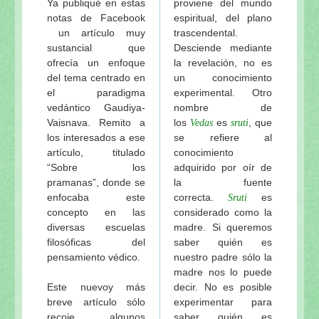
Ya publiqué en estas
proviene del mundo
Visuddha-sattva Das - INDICE de NOTAS VAISHNA
notas de Facebook
espiritual, del plano
un artículo muy
trascendental.
sustancial que
Desciende mediante
ofrecía un enfoque
la revelación, no es
del tema centrado en
un conocimiento
el paradigma
experimental. Otro
vedántico Gaudiya-
nombre de
Vaisnava. Remito a
los
es
, que
Vedas
sruti
los interesados a ese
se refiere al
artículo, titulado
conocimiento
“Sobre los
adquirido por oír de
pramanas”, donde se
la fuente
enfocaba este
correcta.
es
Sruti
concepto en las
considerado como la
diversas escuelas
madre. Si queremos
filosóficas del
saber quién es
pensamiento védico.
nuestro padre sólo la
madre nos lo puede
Este nuevoy más
decir. No es posible
breve artículo sólo
experimentar para
recoje algunos
saber quién es