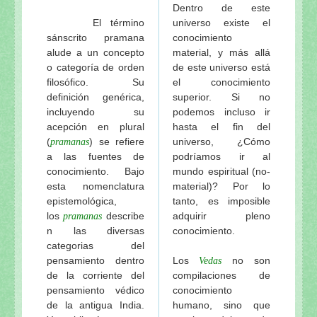
Mahaprabhu en Sri Gambhira de Visuddha-sattva D
Dentro de este
El término
universo existe el
Tres troncos de madera de Visuddha-sattva Das
sánscrito pramana
conocimiento
Sri Ksetra-dhama de Visuddha-sattva Das
alude a un concepto
material, y más allá
El amoroso pasatiempo del Señor Jagannatha de Vi
o categoría de orden
de este universo está
El templo del Señor Jagannatha y el Gaura-lila en P
filosófico. Su
el conocimiento
definición genérica,
superior. Si no
El pasatiempo del “cambio de cuerpo” del Señor Ja
incluyendo su
podemos incluso ir
Nabhi-Brahma: La “fuerza vital” del Señor Jagannat
acepción en plural
hasta el fin del
Los pasatiempos de Sri Gauranga en el Ratha-yatra
(
) se refiere
universo, ¿Cómo
pramanas
Ratha-yatra-guhyam-rahasya: El significado esotéri
a las fuentes de
podríamos ir al
Continuación: Los nuevos carros del Señor Jaganna
conocimiento. Bajo
mundo espiritual (no-
esta nomenclatura
material)? Por lo
El festival del Ratha-yatra y el Jagannatha-lila de V
epistemológica,
tanto, es imposible
Las gentiles y sabias palabras del actual rey de Pur
los
describe
adquirir pleno
pramanas
Los pujaris del Señor Jagannatha y el origen del Ra
n las diversas
conocimiento.
El maha-prasadam del Señor Jagannatha y una rece
categorias del
Los festivales del Señor Jagannatha de Visuddha-sa
pensamiento dentro
Los
no son
Vedas
de la corriente del
compilaciones de
La especialidad del baile de Sriman Mahaprabhu en 
pensamiento védico
conocimiento
El amoroso pasatiempo del Señor Jagannatha de Vi
de la antigua India.
humano, sino que
Sri Sri Jagannatha-deva-stavah, por Sri Sanatana 