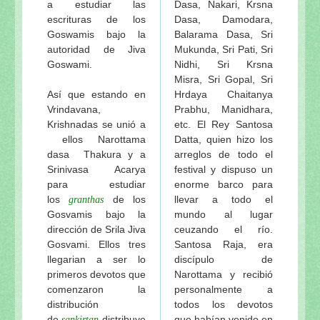
a estudiar las
Dasa, Nakari, Krsna
escrituras de los
Dasa, Damodara,
Goswamis bajo la
Balarama Dasa, Sri
autoridad de Jiva
Mukunda, Sri Pati, Sri
Goswami.
Nidhi, Sri Krsna
Misra, Sri Gopal, Sri
Así que estando en
Hrdaya Chaitanya
Vrindavana,
Prabhu, Manidhara,
Krishnadas se unió a
etc. El Rey Santosa
ellos Narottama
Datta, quien hizo los
dasa Thakura y a
arreglos de todo el
Srinivasa Acarya
festival y dispuso un
para estudiar
enorme barco para
los
de los
llevar a todo el
granthas
Gosvamis bajo la
mundo al lugar
dirección de Srila Jiva
ceuzando el río.
Gosvami. Ellos tres
Santosa Raja, era
llegarian a ser lo
discípulo de
primeros devotos que
Narottama y recibió
comenzaron la
personalmente a
distribución
todos los devotos
de
distribuye
que habían venido en
sankirtan