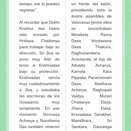
tiempo, me lo puedes
en frente del salón,
regresar”.
presidiendo toda la
ilustre asamblea de
Al recordar que Dukhi
Vaisnavas [entre ellos
Krishna das había
se encontraban
sido enviado por
Minaketa Rama
Hridaya Chaitanya
Dasa, Vrindavana
para trabajar bajo su
Dasa Thakura,
dirección, Sri Jiva se
Raghunandana,
puso muy feliz de
Acyutanda, el hijo de
tener a Krishnadas
Advaita Acharya,
bajo su protección.
Kamala Kara
Krishnadas servía
Pippalai, Paramesvari
muy cuidadosamente
Dasa, Madhava
a Jiva, y estudiaba
Acharya, Raghupati
las escrituras de los
Vaidya, Murari
Goswamis muy
Chaitanya Dasa,
seriamente. En ese
Jñana Dasa,
momento Srinivasa
Krsnadasa Sarakhel,
Acharya y Narottama
Manidhara, Sri
Das también vinieron
Sankara, Gauranga