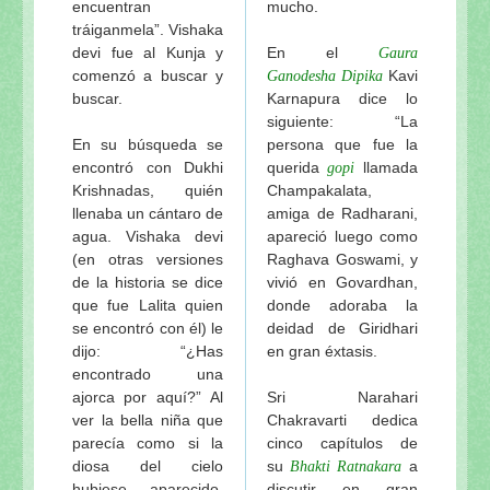
encuentran
mucho.
tráiganmela”. Vishaka
devi fue al Kunja y
En el
Gaura
comenzó a buscar y
Kavi
Ganodesha Dipika
buscar.
Karnapura dice lo
siguiente: “La
En su búsqueda se
persona que fue la
encontró con Dukhi
querida
llamada
gopi
Krishnadas, quién
Champakalata,
llenaba un cántaro de
amiga de Radharani,
agua. Vishaka devi
apareció luego como
(en otras versiones
Raghava Goswami, y
de la historia se dice
vivió en Govardhan,
que fue Lalita quien
donde adoraba la
se encontró con él) le
deidad de Giridhari
dijo: “¿Has
en gran éxtasis.
encontrado una
ajorca por aquí?” Al
Sri Narahari
ver la bella niña que
Chakravarti dedica
parecía como si la
cinco capítulos de
diosa del cielo
su
a
Bhakti Ratnakara
hubiese aparecido,
discutir en gran