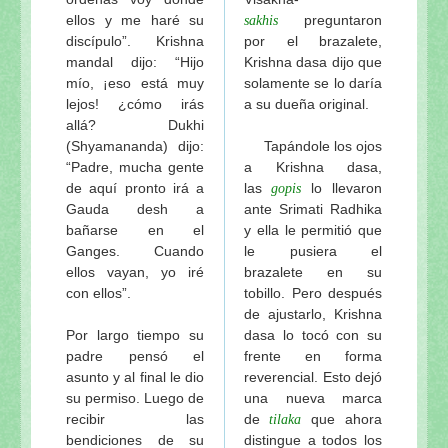
ellos y me haré su
preguntaron
sakhis
discípulo”. Krishna
por el brazalete,
mandal dijo: “Hijo
Krishna dasa dijo que
mío, ¡eso está muy
solamente se lo daría
lejos! ¿cómo irás
a su dueña original.
allá? Dukhi
(Shyamananda) dijo:
Tapándole los ojos
“Padre, mucha gente
a Krishna dasa,
de aquí pronto irá a
las
lo llevaron
gopis
Gauda desh a
ante Srimati Radhika
bañarse en el
y ella le permitió que
Ganges. Cuando
le pusiera el
ellos vayan, yo iré
brazalete en su
con ellos”.
tobillo. Pero después
de ajustarlo, Krishna
Por largo tiempo su
dasa lo tocó con su
padre pensó el
frente en forma
asunto y al final le dio
reverencial. Esto dejó
su permiso. Luego de
una nueva marca
recibir las
de
que ahora
tilaka
bendiciones de su
distingue a todos los