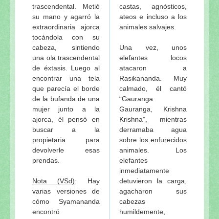
trascendental. Metió
castas, agnósticos,
su mano y agarró la
ateos e incluso a los
extraordinaria ajorca
animales salvajes.
tocándola con su
cabeza, sintiendo
Una vez, unos
una ola trascendental
elefantes locos
de éxtasis. Luego al
atacaron a
encontrar una tela
Rasikananda. Muy
que parecía el borde
calmado, él cantó
de la bufanda de una
“Gauranga
mujer junto a la
Gauranga, Krishna
ajorca, él pensó en
Krishna”, mientras
buscar a la
derramaba agua
propietaria para
sobre los enfurecidos
devolverle esas
animales. Los
prendas.
elefantes
inmediatamente
Nota (VSd)
: Hay
detuvieron la carga,
varias versiones de
agacharon sus
cómo Syamananda
cabezas
encontró
humildemente,