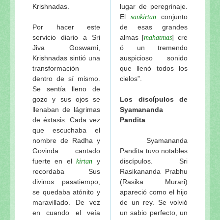
Krishnadas.
lugar de peregrinaje.
El
conjunto
sankirtan
Por hacer este
de esas grandes
servicio diario a Sri
almas [
] cre
mahatmas
Jiva Goswami,
ó un tremendo
Krishnadas sintió una
auspicioso sonido
transformación
que llenó todos los
dentro de sí mismo.
cielos”.
Se sentía lleno de
gozo y sus ojos se
Los discípulos de
llenaban de lágrimas
Syamananda
de éxtasis. Cada vez
Pandita
que escuchaba el
nombre de Radha y
Syamananda
Govinda cantado
Pandita tuvo notables
fuerte en el
y
discípulos.
Sri
kirtan
recordaba Sus
Rasikananda Prabhu
divinos pasatiempo,
(Rasika Murari)
se quedaba atónito y
apareció como el hijo
maravillado. De vez
de un rey. Se volvió
en cuando el veía
un sabio perfecto, un