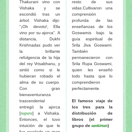
Thakurani vino con
resto de sus
Vishaka y se
vidas.Cultivaron una
escondió tras un
comprensión
árbol. Vishaka dijo:
profunda de las
“¡Oh devoto!, Ella
enseñanzas de los
vino por su ajorca”. A
Goswamis bajo la
distancia, Dukhi
guía espiritual de
Krishnadas pudo ver
Srila Jiva Goswami.
la brillante
También
refulgencia de la hija
permanecieron con
del rey Vrisabhanu, y
Srila Rupa Goswami,
sintió como si le
quien les enseñó
hubieran robado el
todo hasta que lo
alma de su cuerpo.
comprendieron
Con gran
perfectamente.
bienaventuranza
trascendental
El famoso viaje de
entregó la ajorca
los tres para la
[
] a Vishaka.
distribución de
nupura
Entonces, el tuvo
libros (el primer
intuición de que le
grupo de
)
sankirtan
fue revelado un gran