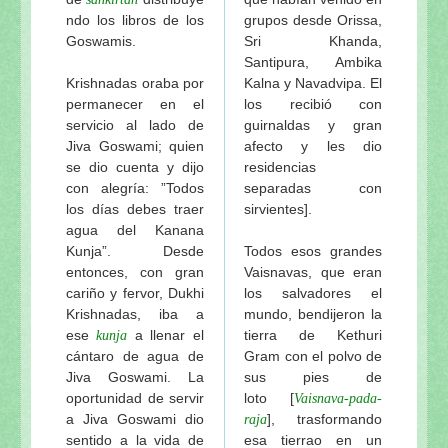
ndo los libros de los
grupos desde Orissa,
Goswamis.
Sri Khanda,
Santipura, Ambika
Krishnadas oraba por
Kalna y Navadvipa. El
permanecer en el
los recibió con
servicio al lado de
guirnaldas y gran
Jiva Goswami; quien
afecto y les dio
se dio cuenta y dijo
residencias
con alegría: ”Todos
separadas con
los días debes traer
sirvientes].
agua del Kanana
Kunja”. Desde
Todos esos grandes
entonces, con gran
Vaisnavas, que eran
cariño y fervor, Dukhi
los salvadores el
Krishnadas, iba a
mundo, bendijeron la
ese
a llenar el
tierra de Kethuri
kunja
cántaro de agua de
Gram con el polvo de
Jiva Goswami. La
sus pies de
oportunidad de servir
loto [
Vaisnava-pada-
a Jiva Goswami dio
], trasformando
raja
sentido a la vida de
esa tierrao en un