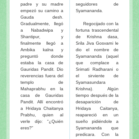
padre y su madre
seguidores de
empezó su camino a
Syamananda.
Gauda desh.
Gradualmente, llegó
Regocijado con la
a Nabadwipa y
fortuna trascendental
Shantipur, y
de Krishna dasa,
finalmente llegó a
Srila Jiva Gosvami le
Ambika kalna y
dio el nombre de
preguntó donde
Syamananda (aquel
estaba la casa de
que complace a
Gauridas Pandit. Dio
Srimati Radharani o
reverencias fuera del
el sirviente de
templo de
Syamasundara
Mahaprabhu en la
Krishna). Algún
casa de Gauridas
tiempo después de la
Pandit. Allí encontró
desaparición de
a Hridaya Chaitanya
Hridaya Caitanya,
Prabhu, quien al
reapareció en un
verle dijo: “¿Quién
sueño pidiéndole a
eres?”
Syamananda que
predicara. Con la