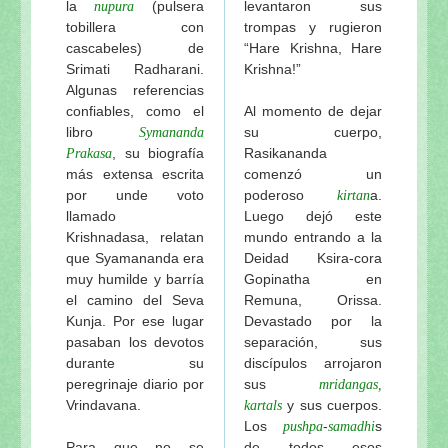
la
(pulsera
levantaron sus
nupura
tobillera con
trompas y rugieron
cascabeles) de
“Hare Krishna, Hare
Srimati Radharani.
Krishna!”
Algunas referencias
confiables, como el
Al momento de dejar
libro
su cuerpo,
Symananda
, su biografía
Rasikananda
Prakasa
más extensa escrita
comenzó un
por unde voto
poderoso
a.
kirtan
llamado
Luego dejó este
Krishnadasa, relatan
mundo entrando a la
que Syamananda era
Deidad Ksira-cora
muy humilde y barría
Gopinatha en
el camino del Seva
Remuna, Orissa.
Kunja. Por ese lugar
Devastado por la
pasaban los devotos
separación, sus
durante su
discípulos arrojaron
peregrinaje diario por
sus
mridangas,
Vrindavana.
y sus cuerpos.
kartals
Los
-
s
pushpa
samadhi
Para que no se
de todos esos