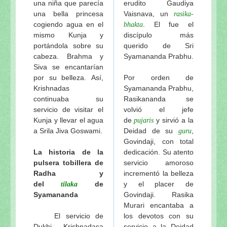
una niña que parecía
erudito Gaudiya
una bella princesa
Vaisnava, un
rasika-
cogiendo agua en el
. El fue el
bhakta
mismo Kunja y
discípulo más
portándola sobre su
querido de Sri
cabeza. Brahma y
Syamananda Prabhu.
Siva se encantarían
por su belleza. Así,
Por orden de
Krishnadas
Syamananda Prabhu,
continuaba su
Rasikananda se
servicio de visitar el
volvió el jefe
Kunja y llevar el agua
de
y sirvió a la
pujaris
a Srila Jiva Goswami.
Deidad de su
,
guru
Govindaji, con total
La historia de la
dedicación. Su atento
pulsera tobillera de
servicio amoroso
Radha y
incrementó la belleza
del
de
y el placer de
tilaka
Syamananda
Govindaji. Rasika
Murari encantaba a
El servicio de
los devotos con su
Dukhi Krishnadasa
servicio a la Deidad