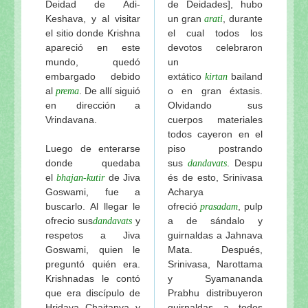
Deidad de Adi-
de Deidades], hubo
Keshava, y al visitar
un gran
, durante
arati
el sitio donde Krishna
el cual todos los
apareció en este
devotos celebraron
mundo, quedó
un
embargado debido
extático
bailand
kirtan
al
. De allí siguió
o en gran éxtasis.
prema
en dirección a
Olvidando sus
Vrindavana.
cuerpos materiales
todos cayeron en el
Luego de enterarse
piso postrando
donde quedaba
sus
. Despu
dandavats
el
de Jiva
és de esto, Srinivasa
bhajan-kutir
Goswami, fue a
Acharya
buscarlo. Al llegar le
ofreció
, pulp
prasadam
ofrecio sus
y
a de sándalo y
dandavats
respetos a Jiva
guirnaldas a Jahnava
Goswami, quien le
Mata. Después,
preguntó quién era.
Srinivasa, Narottama
Krishnadas le contó
y Syamananda
que era discípulo de
Prabhu distribuyeron
Hridaya Chaitanya y
guirnaldas a todos