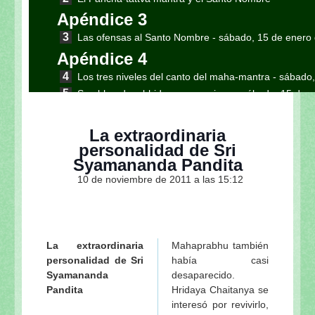
Apéndice 3
Las ofensas al Santo Nombre
- sábado, 15 de enero
Apéndice 4
Los tres niveles del canto del maha-mantra
- sábado,
Sambhanda, abhideya y prayojana
- sábado, 15 de 
Sri Siksastakam: Las 8 instrucciones fundamentales
enero de 2011
La extraordinaria
La síntesis del Sri Siksastakam
- sábado, 15 de ener
personalidad de Sri
El primer verso del Sri Siksastakam y las siete ex
Syamananda Pandita
2011
10 de noviembre de 2011 a las 15:12
Resumen del proceso del bhakti y el Madhurya-kada
El Siksastaka y las nueve etapas del bhakti: de 
2011
Bhakti-rasamrta sindhu sobre el tema del Siksasta
La extraordinaria
Mahaprabhu también
Sri Siksastakam [Ocho instrucciones / Eight Instruct
personalidad de Sri
había casi
Syamananda
desaparecido.
Diksa-guru y siksa-guru: La relación maestro-discíp
Pandita
Hridaya Chaitanya se
Tres clases de gurus y tres clases de Vaisnavas
- s
interesó por revivirlo,
Apéndice 5