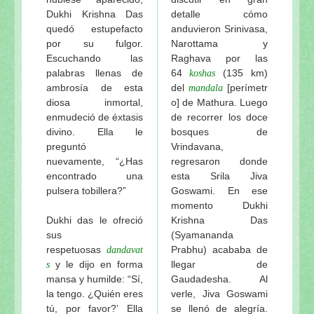
Dukhi Krishna Das
detalle cómo
quedó estupefacto
anduvieron Srinivasa,
por su fulgor.
Narottama y
Escuchando las
Raghava por las
palabras llenas de
64
(135 km)
koshas
ambrosía de esta
del
[perímetr
mandala
diosa inmortal,
o] de Mathura. Luego
enmudeció de éxtasis
de recorrer los doce
divino. Ella le
bosques de
preguntó
Vrindavana,
nuevamente, “¿Has
regresaron donde
encontrado una
esta Srila Jiva
pulsera tobillera?”
Goswami. En ese
momento Dukhi
Dukhi das le ofreció
Krishna Das
sus
(Syamananda
respetuosas
Prabhu) acababa de
dandavat
y le dijo en forma
llegar de
s
mansa y humilde: “Sí,
Gaudadesha. Al
la tengo. ¿Quién eres
verle, Jiva Goswami
tú, por favor?’ Ella
se llenó de alegría.