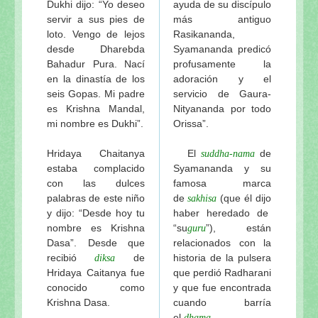
Dukhi dijo: “Yo deseo
ayuda de su discípulo
servir a sus pies de
más antiguo
loto. Vengo de lejos
Rasikananda,
desde Dharebda
Syamananda predicó
Bahadur Pura. Nací
profusamente la
en la dinastía de los
adoración y el
seis Gopas. Mi padre
servicio de Gaura-
es Krishna Mandal,
Nityananda por todo
mi nombre es Dukhi”.
Orissa”.
Hridaya Chaitanya
El
de
suddha-nama
estaba complacido
Syamananda y su
con las dulces
famosa marca
palabras de este niño
de
(que él dijo
sakhisa
y dijo: “Desde hoy tu
haber heredado de
nombre es Krishna
“su
”), están
guru
Dasa”. Desde que
relacionados con la
recibió
de
historia de la pulsera
diksa
Hridaya Caitanya fue
que perdió Radharani
conocido como
y que fue encontrada
Krishna Dasa.
cuando barría
el
.
dhama