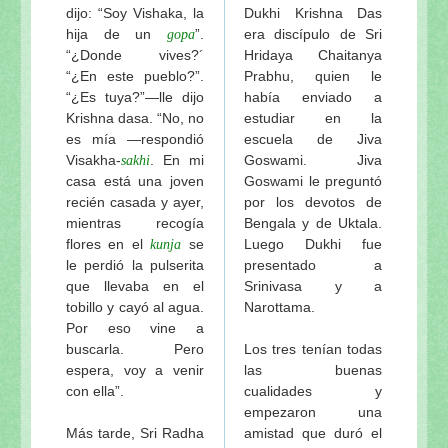
dijo: “Soy Vishaka, la
Dukhi Krishna Das
hija de un
”.
era discípulo de Sri
gopa
“¿Donde vives?´
Hridaya Chaitanya
“¿En este pueblo?”.
Prabhu, quien le
“¿Es tuya?”—lle dijo
había enviado a
Krishna dasa. “No, no
estudiar en la
es mía —respondió
escuela de Jiva
Visakha-
. En mi
Goswami. Jiva
sakhi
casa está una joven
Goswami le preguntó
recién casada y ayer,
por los devotos de
mientras recogía
Bengala y de Uktala.
flores en el
se
Luego Dukhi fue
kunja
le perdió la pulserita
presentado a
que llevaba en el
Srinivasa y a
tobillo y cayó al agua.
Narottama.
Por eso vine a
buscarla. Pero
Los tres tenían todas
espera, voy a venir
las buenas
con ella”.
cualidades y
empezaron una
Más tarde, Sri Radha
amistad que duró el