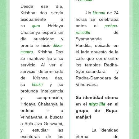
Desde ese día,
Krishna das servía
Un
de 24
kirtana
asiduamente a
horas se celebraba
su
. Hridaya
antes al
-
guru
pushpa
Chaitanya esperó un
de
samadhi
día auspicioso y
Syamananda
pronto le inició
-
Pandita, ubicado en
diksa
. Krishna Das
el lado opuesto de la
mantra
se mantuvo fijo a su
calle que corre entre
servicio. Al ver el
los templos Radha-
servicio determinado
Syamasundara y
de Krishna das,
Radha-Damodara de
su
y su
Vrindavana.
bhakti
profunda inteligencia
y comprensión,
Su identidad eterna
Hridaya Chaitanya le
en el
en el
nitya-lila
ordenó ir a
grupo de Rupa-
Vrindavana a buscar
mañjari
a Srila Jiva Goswami,
y estudiar las
La identidad
escrituras de los
eterna de