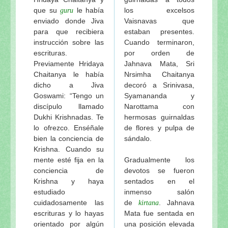
que su
le había
los excelsos
guru
enviado donde Jiva
Vaisnavas que
para que recibiera
estaban presentes.
instrucción sobre las
Cuando terminaron,
escrituras.
por orden de
Previamente Hridaya
Jahnava Mata, Sri
Chaitanya le había
Nrsimha Chaitanya
dicho a Jiva
decoró a Srinivasa,
Goswami: “Tengo un
Syamananda y
discípulo llamado
Narottama con
Dukhi Krishnadas. Te
hermosas guirnaldas
lo ofrezco. Enséñale
de flores y pulpa de
bien la conciencia de
sándalo.
Krishna. Cuando su
mente esté fija en la
Gradualmente los
conciencia de
devotos se fueron
Krishna y haya
sentados en el
estudiado
inmenso salón
cuidadosamente las
de
. Jahnava
kirtana
escrituras y lo hayas
Mata fue sentada en
orientado por algún
una posición elevada