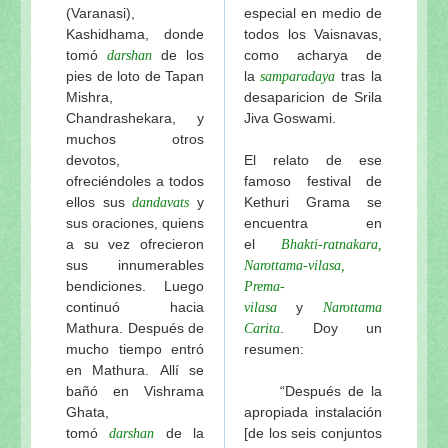
(Varanasi),
especial en medio de
Kashidhama, donde
todos los Vaisnavas,
tomó
de los
como acharya de
darshan
pies de loto de Tapan
la
tras la
samparadaya
Mishra,
desaparicion de Srila
Chandrashekara, y
Jiva Goswami.
muchos otros
devotos,
El relato de ese
ofreciéndoles a todos
famoso festival de
ellos sus
y
Kethuri Grama se
dandavats
sus oraciones, quiens
encuentra en
a su vez ofrecieron
el
Bhakti-ratnakara,
sus innumerables
Narottama-vilasa,
bendiciones. Luego
Prema-
continuó hacia
y
vilasa
Narottama
Mathura. Después de
. Doy un
Carita
mucho tiempo entró
resumen:
en Mathura. Allí se
bañó en Vishrama
“Después de la
Ghata,
apropiada instalación
tomó
de la
[de los seis conjuntos
darshan