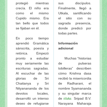
protegió mientras
sus discípulos.
crecía. El niño era
Finalmente, llegó a
como el mismo
Utkala, santificando
Cupido mismo. Era
el sitio con su
tan bello que todos
sagrada presencia,
se fijaban en él.
donde predicó por
todas partes.
En poco tiempo
aprendió Gramática
Información
sánscrita, poesía y
adicional
retórica. Empezó
pronto a estudiar
Muchas “historias
muy seriamente las
de pulseras
escrituras sagradas.
tobilleras” describen
Al escuchar de las
cómo Krishna dasa
glorias de Sri
recibió la misericordia
Chaitanya y Sri
de Radharani, el
Nityanananda de los
nombre Syamananda
devotos locales,
y su singular marca
desarrolló un intenso
de
. Sripad B.V.
tilaka
deseo de refugiarse
Narayana Maharaja