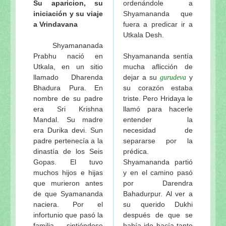
Su aparicion, su
ordenándole a
La Naturaleza del Santo Nombre —Testimonios rel
iniciación y su viaje
Shyamananda que
a Vrindavana
fuera a predicar ir a
Apéndice 6
Utkala Desh.
Dos testimonios de Srila Bhaktivinoda Thakur:
- sáb
Shyamananada
Sri Nama (Canción en versos bengalíes)
- sábado, 
Prabhu nació en
Shyamananda sentía
Apéndice 7
Utkala, en un sitio
mucha aflicción de
llamado Dharenda
dejar a su
y
gurudeva
Nama-bhajana es la mejor práctica del bhakti
- sába
Bhadura Pura. En
su corazón estaba
Japa-mala y Nama-sankhya
- sábado, 15 de enero
nombre de su padre
triste. Pero Hridaya le
Clases de mantras. Nombres primarios y secundari
era Sri Krishna
llamó para hacerle
Rasayana-japa
- sábado, 15 de enero de 2011
Mandal. Su madre
entender la
Cantos distintos, rasas distintas
- sábado, 15 de en
era Durika devi. Sun
necesidad de
padre pertenecía a la
separarse por la
Apéndice 8
dinastía de los Seis
prédica.
Técnicas y consejos prácticos para mejorar la medi
Gopas. El tuvo
Shyamananda partió
Técnicas y consejos prácticos para mejorar la medi
muchos hijos e hijas
y en el camino pasó
Oraciones para superar las ofensas
que murieron antes
por Darendra
de que Syamananda
Bahadurpur. Al ver a
Oraciones para superar las ofensas
naciera. Por el
su querido Dukhi
La concepción madhurya-bhava del maha-mantra
infortunio que pasó la
después de que se
Fragmentos de mi curso sobre el santo nombre de 
familia, sintiéndose
había ido hacía tanto