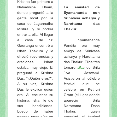
Krishna fue primero a
Nabadwipa Dham,
La amistad de
donde preguntó a la
Syamananda con
gente local por la
Srinivasa acharya y
casa de Jagannatha
Narottama das
Mishra, y si podría
Thakur
entrar a ella. Al llegar
a casa de Sri
Syamananda
Gauranga encontró a
Pandita era muy
Ishan Thakura y le
amigo de Srinivasa
ofreció reverencias y
acharya y Narottama
oraciones. Ishan
das Thakur. Ellos tres
estaba muy viejo. El
tomaron
de Srila
siksa
preguntó a Krishna
Jiva Joswami.
Das, “¿Quién eres?”.
Asistieron al célebre
A su vez, Krishna
festival que se
Das le explicó quien
celebró en Kethuri
era. Al escuchar su
Gram (el lugar donde
historia, Ishan le dio
apareció Srila
sus bendiciones.
Narottama Dasa
Luego de haber
Thakur, quien
pasado unos días en
organizó el festival