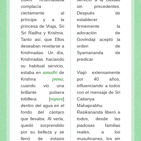
complacía
sin precedentes.
ciertamente al
Después de
príncipe y a la
establecer
princesa de Vraja, Sri
firmemente la
Sri Radha y Krishna.
adoración de
Tanto así, que Ellos
Govindaji aceptó la
deseaban revelarse a
orden de
Krishnadas. Un día,
Syamananda de
Krishnadas haciando
predicar.
su habitual servicio,
estaba en
de
Viajó extensamente
samadhi
Krishna
;
por 40 años,
prema
cuando vio una
influenciando a todos
brillante pulsera
con el mensaje de Sri
tobillera [
]
Caitanya
nupura
dentro del agua en el
Mahaprabhu.
fondo del cántaro
Rasikananda liberó a
que llevaba. Al verla,
todos, desde las
quedó sorprendido
piadosas familias
por su belleza y se
reales, a los
llenó de éxtasis
musulmanes, los sin