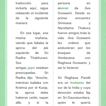
traducción para
persona en
incluirla aquí, sigue
el
de Jiva
asram
relatando el incidente
Goswami. Desde su
de la siguiente
primer encuentro
manera:
Srinivasa y
Narottama Thakura
En ese lugar, esa
fueron amigos toda la
misma mañana,
vida. Jiva Goswami
viendo que faltaba la
les ordenó que
ajorca del pie
anduvieran por los
izquierdo de Sri
bosques de
Radha Thakhurani,
Vrindavana con
Sus
Raghava Goswami, y
amigas
estaban
así lo hicieron.
gopis
preocupadas. Sri
Radha dijo: “Anoche,
Sri Raghava Pandit
mientras bailaba con
era un
del
brahmana
Krishna por el Kunja,
sur de la India y cuya
la ajorca debe
devoción estaba fija
haberse caído; vayan
en Sri Gaurasundara,
allá, y si la
quien le quería