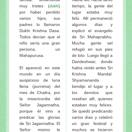
Mas Notas
muy tristes (
)
tiempo, la gente del
dukhi
por haber perdido
lugar estaba muy
2_Apéndice 2 del Curso sobre el Santo Nombre
- s
varios hijos, sus
feliz. Allí permaneció
La comprensión de Nama-tattva
padres lo llamaron
algunos días y
Los tres niveles en el proceso del bhakti
Dukhi Krishna Dasa.
explicó el evangelio
Disipando la nube del anartha
Todos decían que el
de Sri Mahaprabhu.
Siguiendo los pasos de los grandes acharyas
niño sería una gran
Mucha gente sel
Sambhanda, abhideya y prayojana
persona, un
refugió en sus pies
Mahapurusa.
de loto. Luego llegó a
Las ofensas al Santo Nombre
Dandeshwar, donde
4_Iluminaciones sobre Nama-aparadha
- sábado, 1
El apareció en este
había vivido antes Sri
3_Iluminaciones sobre Nama-aparadha
- sábado, 1
mundo en un día
Krishna Mandal.
2_Iluminaciones sobre Nama-aparadha
- sábado, 1
auspicioso de luna
Shyamananda
llena (purnima) del
bendijo el lugar y a
1_Iluminaciones sobre Nama-aparadha
- sábado, 1
mes de Chaitra, por
los devotos que
Visuddha-sattva Das - INDICE de NOTAS VAISHNA
la misericordia del
residían allí, quienes
Señor Jagannatha,
estaban muy felices.
porque él vino a
Se quedó predicando
predicar las glorias
varios días y celebró
de Sri Jagannatha. El
un gran festival y
Señor mismo le
muchos se hicieron