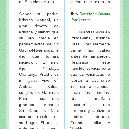
en Sus pies de loto.
cuenta este relato en
el
Siendo su padre,
libro
Navadvipa
Dhama
Krishna Mandal, un
:
Parikrama
gran devoto de
Krishna y viendo que
“Mientras vivía en
su hijo crecía en
Vrindavana, Krishna
pensamientos de Sri
Dasa regularmente
Gaura-Nityananda, le
barría las calles
dijo que tomara
antes del amanecer.
iniciación. El niño
Realizaba este
dijo: “Hridaya
humilde servicio para
Chaitanya Prabhu es
que los Vaisnavas no
mi
, vive en
fueran a lastimarse
guru
Ambika Kalna,
los pies al caminar
su
es Gauridas
hacia los templos.
guru
Pandit. Esos dos
Una mañana
grandes hermanos
encontró una
Sri Gaura y Nitai
hermosa y cautivante
siempre residen en
tobillera dorada.
su hogar. Si me lo
Cuando Lalita y
ordenas voy donde
Visakha-