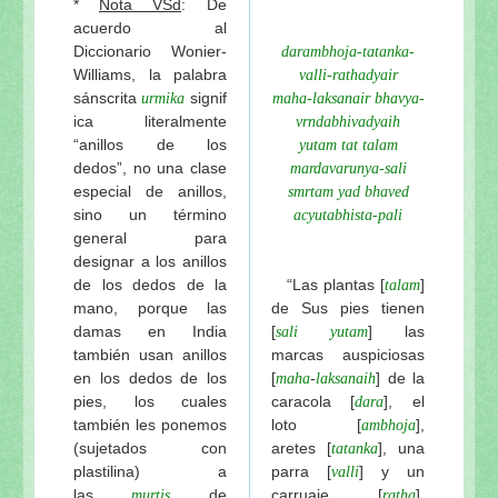
*
Nota VSd
: De
acuerdo al
Diccionario Wonier-
darambhoja-tatanka-
Williams, la palabra
valli-rathadyair
sánscrita
signif
urmika
maha-laksanair bhavya-
ica literalmente
vrndabhivadyaih
“anillos de los
yutam tat talam
dedos”, no una clase
mardavarunya-sali
especial de anillos,
smrtam yad bhaved
sino un término
acyutabhista-pali
general para
designar a los anillos
de los dedos de la
“Las plantas [
]
talam
mano, porque las
de Sus pies tienen
damas en India
[
] las
sali yutam
también usan anillos
marcas auspiciosas
en los dedos de los
[
-
] de la
maha
laksanaih
pies, los cuales
caracola
[
], el
dara
también les ponemos
loto
[
],
ambhoja
(sujetados con
aretes
[
], una
tatanka
plastilina) a
parra [
] y un
valli
las
de
carruaje
[
].
murtis
ratha