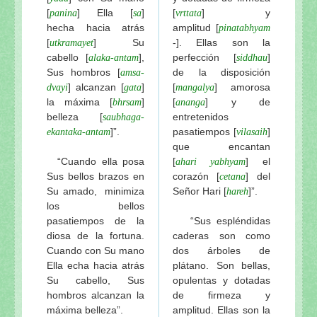
[
] Ella [
]
[
] y
panina
sa
vrttata
hecha hacia atrás
amplitud
[
pinatabhyam
[
] Su
-]. Ellas son la
utkramayet
cabello
[
],
perfección [
]
alaka-antam
siddhau
Sus hombros [
de la disposición
amsa-
] alcanzan [
]
[
] amorosa
dvayi
gata
mangalya
la máxima [
]
[
] y de
bhrsam
ananga
belleza [
entretenidos
saubhaga-
]”.
pasatiempos [
]
ekantaka-antam
vilasaih
que encantan
“Cuando ella posa
[
] el
ahari
yabhyam
Sus bellos brazos en
corazón [
] del
cetana
Su amado, minimiza
Señor Hari
[
]”.
hareh
los bellos
pasatiempos de la
“Sus espléndidas
diosa de la fortuna.
caderas son como
Cuando con Su mano
dos árboles de
Ella echa hacia atrás
plátano. Son bellas,
Su cabello, Sus
opulentas y dotadas
hombros alcanzan la
de firmeza y
máxima belleza”.
amplitud. Ellas son la