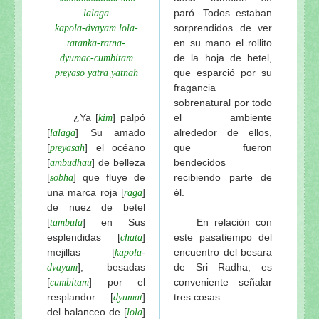
Los rituales diarios del Señor Jagannatha de Visud
paró. Todos estaban
lalaga
sorprendidos de ver
Mahaprabhu en Sri Gambhira de Visuddha-sattva D
kapola-dvayam lola-
en su mano el rollito
tatanka-ratna-
Tres troncos de madera de Visuddha-sattva Das
de la hoja de betel,
dyumac-cumbitam
Sri Ksetra-dhama de Visuddha-sattva Das
que esparció por su
preyaso yatra yatnah
El amoroso pasatiempo del Señor Jagannatha de Vi
fragancia
El templo del Señor Jagannatha y el Gaura-lila en P
sobrenatural por todo
¿Ya [
] palpó
el ambiente
kim
El pasatiempo del “cambio de cuerpo” del Señor Ja
[
] Su amado
alrededor de ellos,
lalaga
Nabhi-Brahma: La “fuerza vital” del Señor Jagannat
[
] el océano
que fueron
preyasah
Los pasatiempos de Sri Gauranga en el Ratha-yatra
[
] de belleza
bendecidos
ambudhau
Ratha-yatra-guhyam-rahasya: El significado esotéri
[
] que fluye de
recibiendo parte de
sobha
Continuación: Los nuevos carros del Señor Jaganna
una marca roja [
]
él.
raga
de nuez de betel
El festival del Ratha-yatra y el Jagannatha-lila de V
[
]
en Sus
En relación con
tambula
Las gentiles y sabias palabras del actual rey de Pur
esplendidas [
]
este pasatiempo del
chata
Los pujaris del Señor Jagannatha y el origen del Ra
mejillas
[
-
encuentro del besara
kapola
El maha-prasadam del Señor Jagannatha y una rece
], besadas
de Sri Radha, es
dvayam
[
] por el
conveniente señalar
Los festivales del Señor Jagannatha de Visuddha-sa
cumbitam
resplandor [
]
tres cosas:
dyumat
La especialidad del baile de Sriman Mahaprabhu en 
del balanceo de [
]
lola
El amoroso pasatiempo del Señor Jagannatha de Vi