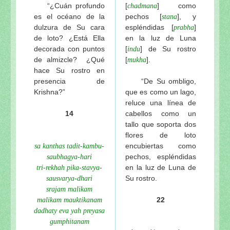
“¿Cuán profundo
[
] como
chadmana
es el océano de la
pechos [
], y
stana
dulzura de Su cara
espléndidas [
]
prabha
de loto? ¿Está Ella
en la luz de Luna
decorada con puntos
[
] de Su rostro
indu
de almizcle? ¿Qué
[
].
mukha
hace Su rostro en
presencia de
“De Su ombligo,
Krishna?”
que es como un lago,
reluce una línea de
14
cabellos como un
tallo que soporta dos
flores de loto
encubiertas como
sa kanthas tadit-kambu-
pechos, espléndidas
saubhagya-hari
en la luz de Luna de
tri-rekhah pika-stavya-
Su rostro.
sausvarya-dhari
srajam malikam
22
malikam mauktikanam
dadhaty eva yah preyasa
gumphitanam