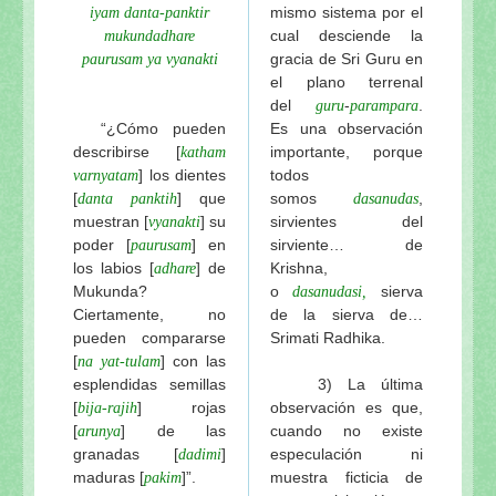
mismo sistema por el
iyam danta-panktir
cual desciende la
mukundadhare
gracia de Sri Guru en
paurusam ya vyanakti
el plano terrenal
del
-
.
guru
parampara
“¿Cómo pueden
Es una observación
describirse [
importante, porque
katham
] los dientes
todos
varnyatam
[
] que
somos
,
danta panktih
dasanudas
muestran [
] su
sirvientes del
vyanakti
poder [
] en
sirviente… de
paurusam
los labios [
] de
Krishna,
adhare
Mukunda?
o
sierva
dasanudasi,
Ciertamente, no
de la sierva de…
pueden compararse
Srimati Radhika.
[
] con las
na
yat-tulam
esplendidas semillas
3) La última
[
] rojas
observación es que,
bija-rajih
[
] de las
cuando no existe
arunya
granadas [
]
especulación ni
dadimi
maduras [
]”.
muestra ficticia de
pakim