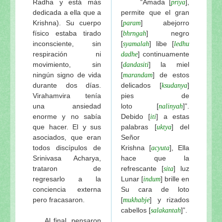
Radha y está más
“Amada
[
],
priya
dedicada a ella que a
permite que el gran
Krishna). Su cuerpo
[
] abejorro
param
físico estaba tirado
[
] negro
bhrngah
inconsciente, sin
[
] libe [
syamalah
ledhu
respiración ni
] continuamente
dadhe
movimiento, sin
[
]
la miel
dandasiti
ningún signo de vida
[
] de estos
marandam
durante dos días.
delicados [
]
ksudanya
Virahamvira tenía
pies de
una ansiedad
loto
[
]”.
nalinyah
enorme y no sabía
Debido [
] a estas
iti
que hacer. El y sus
palabras [
] del
uktya
asociados, que eran
Señor
todos discípulos de
Krishna
[
], Ella
acyuta
Srinivasa Acharya,
hace que la
trataron de
refrescante [
] luz
sita
regresarlo a la
Lunar [
]
brille en
indum
conciencia externa
Su cara de loto
pero fracasaron.
[
] y rizados
mukhabje
cabellos
[
]”.
salakantah
Al final, pensaron