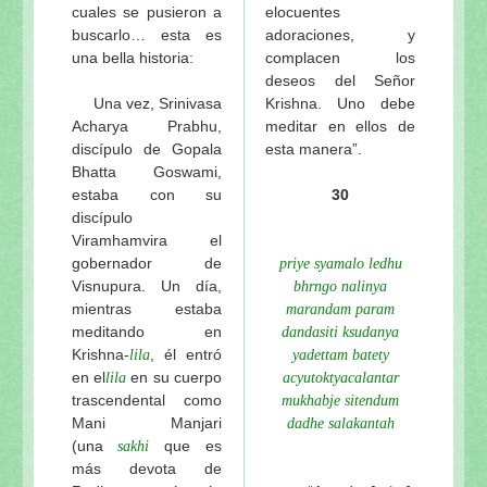
cuales se pusieron a
elocuentes
buscarlo… esta es
adoraciones, y
una bella historia:
complacen los
deseos del Señor
Una vez, Srinivasa
Krishna. Uno debe
Acharya Prabhu,
meditar en ellos de
discípulo de Gopala
esta manera”.
Bhatta Goswami,
estaba con su
30
discípulo
Viramhamvira el
gobernador de
priye syamalo ledhu
Visnupura. Un día,
bhrngo nalinya
mientras estaba
marandam param
meditando en
dandasiti ksudanya
Krishna-
, él entró
lila
yadettam batety
en el
en su cuerpo
lila
acyutoktyacalantar
trascendental como
mukhabje sitendum
Mani Manjari
dadhe salakantah
(una
que es
sakhi
más devota de