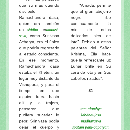
que su más querido
“Amada, permite
discípulo
que el gran abejorro
Ramachandra dasa,
negro libe
quien era también
continuamente la
un
en
-
miel de estos
siddha
manasi
, como Srinivasa
delicados pies de
seva
Acharya, era el único
loto”. Debido a estas
que podría regresarlo
palabras del Señor
al estado consciente.
Krishna, Ella hace
En ese momento,
que la refrescante luz
Ramachandra dasa
Lunar brille en Su
estaba el Kheturi, un
cara de loto y en Sus
lugar muy distante de
cabellos rizados”.
Visnupura, y para el
tiempo en que
31
alguien fuera hasta
allí y lo trajera,
pensaron que
tam alambya
pudiera suceder lo
labdhaujaso
peor. Srinivasa podía
madhavasya
dejar el cuerpo y
sputam pani-capalyam