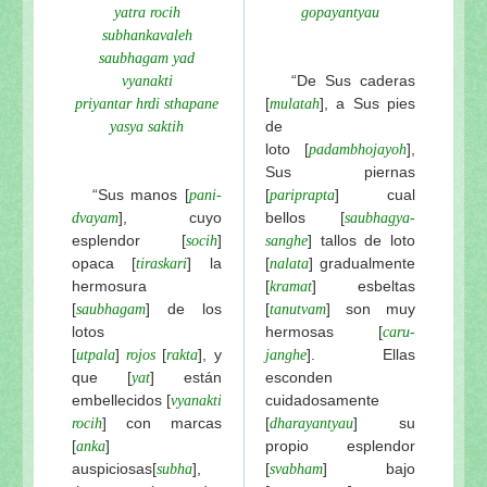
yatra rocih
gopayantyau
subhankavaleh
saubhagam yad
“De Sus caderas
vyanakti
[
], a Sus pies
priyantar hrdi sthapane
mulatah
de
yasya saktih
loto
[
],
padambhojayoh
Sus piernas
“Sus manos
[
[
] cual
pani-
pariprapta
], cuyo
bellos [
dvayam
saubhagya-
esplendor [
]
] tallos de loto
socih
sanghe
opaca [
] la
[
] gradualmente
tiraskari
nalata
hermosura
[
] esbeltas
kramat
[
] de los
[
] son muy
saubhagam
tanutvam
lotos
hermosas [
caru-
[
]
[
], y
]. Ellas
utpala
rojos
rakta
janghe
que [
] están
esconden
yat
embellecidos [
cuidadosamente
vyanakti
] con marcas
[
] su
rocih
dharayantyau
[
]
propio esplendor
anka
auspiciosas
[
],
[
] bajo
subha
svabham