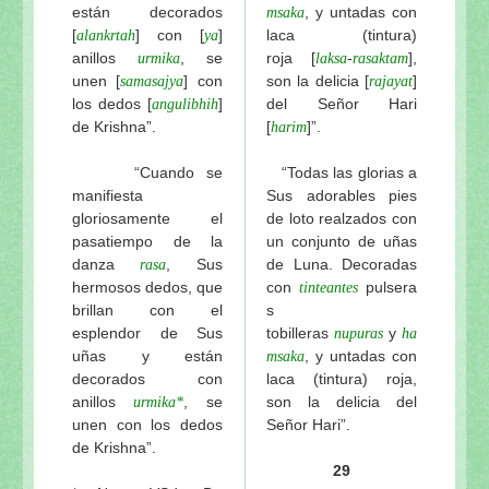
están decorados
, y untadas con
msaka
[
] con [
]
laca (tintura)
alankrtah
ya
anillos
, se
roja
[
-
],
urmika
laksa
rasaktam
unen [
] con
son la delicia [
]
samasajya
rajayat
los dedos [
]
del Señor Hari
angulibhih
de Krishna”.
[
]”.
harim
“Cuando se
“Todas las glorias a
manifiesta
Sus adorables pies
gloriosamente el
de loto realzados con
pasatiempo de la
un conjunto de uñas
danza
, Sus
de Luna. Decoradas
rasa
hermosos dedos, que
con
pulsera
tinteantes
brillan con el
s
esplendor de Sus
tobilleras
y
nupuras
ha
uñas y están
, y untadas con
msaka
decorados con
laca (tintura) roja,
anillos
, se
son la delicia del
urmika*
unen con los dedos
Señor Hari”.
de Krishna”.
29