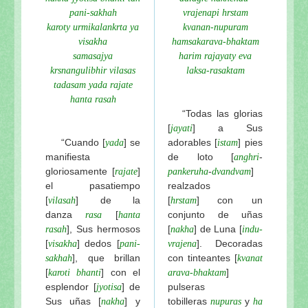
pani-sakhah
vrajenapi hrstam
karoty urmikalankrta ya
kvanan-nupuram
visakha
hamsakarava-bhaktam
samasajya
harim rajayaty eva
krsnangulibhir vilasas
laksa-rasaktam
tadasam yada rajate
hanta rasah
“Todas las glorias
[
] a Sus
jayati
“Cuando [
] se
adorables [
] pies
yada
istam
manifiesta
de loto [
-
anghri
gloriosamente [
]
-
]
rajate
pankeruha
dvandvam
el pasatiempo
realzados
[
] de la
[
]
con un
vilasah
hrstam
danza
[
conjunto de uñas
rasa
hanta
], Sus hermosos
[
] de Luna
[
rasah
nakha
indu-
[
] dedos
[
]. Decoradas
visakha
pani-
vrajena
], que brillan
con tinteantes [
sakhah
kvanat
[
] con el
]
karoti bhanti
arava-bhaktam
esplendor [
] de
pulseras
jyotisa
Sus uñas [
] y
tobilleras
y
nakha
nupuras
ha