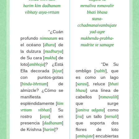
harim kim dadhanam
mrnaliva romavalir
vibhaty asya-vrttam
bhati bhasa
stana-
cchadmanaivambujate
“¿Cuán
yad-agre
profundo
es
nimnatam
mukhendu-prabha-
el océano [
] de
dhara
mudrite te samagre
la dulzura [
]
madhurya
de Su cara [
] de
mukha
loto
[
]? ¿Está
“De Su
ambhoja
Ella decorada [
]
ombligo
[
], que
kiyat
nabhi
con puntos-gotas
es como un lago
[
] de
[
], reluce [
bindu-bhrttam
sarasi
bhati
almizcle? ¿Cómo se
] una línea de
bhasa
manifiesta
cabellos [
]
romavalih
espléndidamente [
que surge
kim
] Su
[
] como
vrttam vibhati
janitva
udgata
rostro [
] en
[
] un tallo [
]
asya
iva
mrnali
presencia [
]
que soporta dos
dadhanam
de Krishna
[
]?
flores de loto
harim
[
] encubiertas
ambujate