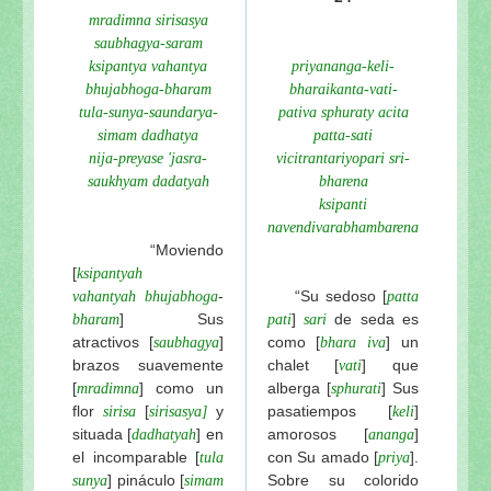
mradimna sirisasya
saubhagya-saram
ksipantya vahantya
priyananga-keli-
bhujabhoga-bharam
bharaikanta-vati-
tula-sunya-saundarya-
pativa sphuraty acita
simam dadhatya
patta-sati
nija-preyase 'jasra-
vicitrantariyopari sri-
saukhyam dadatyah
bharena
ksipanti
navendivarabhambarena
“Moviendo
[
ksipantyah
-
“Su sedoso [
vahantyah
bhujabhoga
patta
] Sus
]
de seda es
bharam
pati
sari
atractivos [
]
como [
] un
saubhagya
bhara iva
brazos suavemente
chalet [
] que
vati
[
] como un
alberga [
] Sus
mradimna
sphurati
flor
[
y
pasatiempos [
]
sirisa
sirisasya]
keli
situada [
] en
amorosos [
]
dadhatyah
ananga
el incomparable [
con Su amado [
].
tula
priya
] pináculo [
Sobre su colorido
sunya
simam