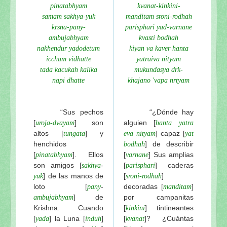
pinatabhyam
kvanat-kinkini-
samam sakhya-yuk
manditam sroni-rodhah
krsna-pany-
parisphari yad-varnane
ambujabhyam
kvasti bodhah
nakhendur yadodetum
kiyan va kaver hanta
iccham vidhatte
yatraiva nityam
tada kacukah kalika
mukundasya drk-
napi dhatte
khajano 'vapa nrtyam
“Sus pechos
“¿Dónde hay
[
] son
alguien [
uroja-dvayam
hanta yatra
altos [
] y
] capaz [
tungata
eva nityam
yat
henchidos
]
de describir
bodhah
[
]. Ellos
[
] Sus amplias
pinatabhyam
varnane
son amigos [
-
[
] caderas
sakhya
parisphari
] de las manos de
[
]
yuk
sroni-rodhah
loto [
-
decoradas [
]
pany
manditam
] de
por campanitas
ambujabhyam
Krishna. Cuando
[
] tintineantes
kinkini
[
] la Luna [
]
[
]? ¿Cuántas
yada
induh
kvanat