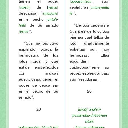
tienen el poder
[
] sus
gopayantyau
[
] de [
]
vestiduras
[
saktih
yasya
antariyanta
descansar [
]
]”.
sthapane
re
en el pecho [
-
antah
] de Su amado
“De Sus caderas a
hrdi
[
]”.
Sus pies de loto, Sus
priya
piernas cual tallos de
“Sus manos, cuyo
loto gradualmente
esplendor opaca la
esbeltas son muy
hermosura de los
hermosas. Ellas
lotos rojos, y que
esconden
están embellecidos
cuidadosamente su
con marcas
propio esplendor bajo
auspiciosas, tienen el
sus vestiduras”.
poder de descansar
en el pecho de Su
28
amado”.
20
jayaty anghri-
pankeruha-dvandvam
istam
nakha-jyotisa bhanti tah
dalagre nakhendu-