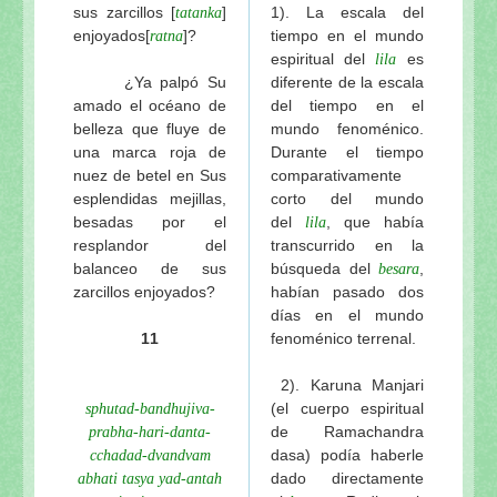
sus zarcillos [
]
1). La escala del
tatanka
Sri Sri Jagannatha-deva-stavah, por Sri Sanatana 
enjoyados
[
]?
tiempo en el mundo
ratna
Visuddha-sattva Das - INDICE de NOTAS VAISHNA
espiritual del
es
lila
¿Ya palpó Su
diferente de la escala
amado el océano de
del tiempo en el
belleza que fluye de
mundo fenoménico.
una marca roja de
Durante el tiempo
nuez de betel en Sus
comparativamente
esplendidas mejillas,
corto del mundo
besadas por el
del
, que había
lila
resplandor del
transcurrido en la
balanceo de sus
búsqueda del
,
besara
zarcillos enjoyados?
habían pasado dos
días en el mundo
11
fenoménico terrenal.
2). Karuna Manjari
(el cuerpo espiritual
sphutad-bandhujiva-
de Ramachandra
prabha-hari-danta-
dasa) podía haberle
cchadad-dvandvam
dado directamente
abhati tasya yad-antah