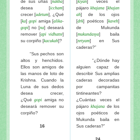
de sus uñas [
]
[
] veces el
nakha
kiyan
desea [
]
pájaro
[
iccham
khajana
khajan
crecer
[
], ¿Qué
] de los ojos
udetum
ah
[
]
amiga [
-
[
]
poéticos [
]
ka
gopi
alika
drk
kaveh
] no [
] deseará
de Mukunda
gopi
na
remover [
]
[
] baila
api vidhatte
mukundasya
su corpiño [
]?
[
] en Sus
kacukah
nrtyam
caderas?”
“Sus pechos son
altos y henchidos.
“¿Dónde hay
Ellos son amigos de
alguien capaz de
las manos de loto de
describir Sus amplias
Krishna. Cuando la
caderas decoradas
Luna de sus dedos
por campanitas
desea crecer,
tintineantes?
¿Qué
amiga no
¿Cuántas veces el
gopi
deseará remover su
pájaro
de los
khajana
corpiño?
ojos poéticos de
Mukunda baila en
16
Sus caderas?”
24