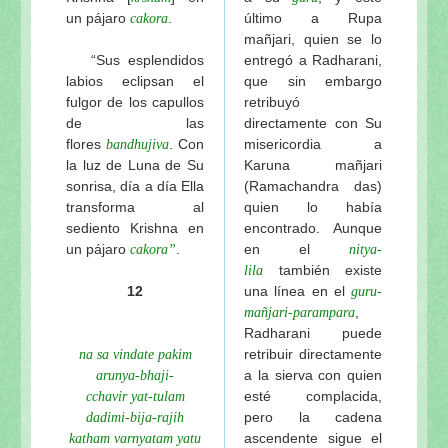
un pájaro
.
último a Rupa
cakora
mañjari, quien se lo
“Sus esplendidos
entregó a Radharani,
labios eclipsan el
que sin embargo
fulgor de los capullos
retribuyó
de las
directamente con Su
flores
. Con
misericordia a
bandhujiva
la luz de Luna de Su
Karuna mañjari
sonrisa, día a día Ella
(Ramachandra das)
transforma al
quien lo había
sediento Krishna en
encontrado. Aunque
un pájaro
.
en el
cakora”
nitya-
también existe
lila
12
una línea en el
guru-
,
mañjari-parampara
Radharani puede
retribuir directamente
na sa vindate pakim
a la sierva con quien
arunya-bhaji-
esté complacida,
cchavir yat-tulam
pero la cadena
dadimi-bija-rajih
ascendente sigue el
katham varnyatam yatu