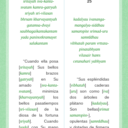
25
sritayah sva-kanta-
svatam kamra-gatryah
sriyah sri-vilasan
bhrsam kharvayantyah
kadalyau ivananga-
gatamsa-dvayi
mangalya-siddhau
saubhagaikantakantam
samaropite srimad-uru
yada paninotkramayet
samrddhau
salakantam
vibhatah param vrttata-
pinatabhyam
vilasair hares
“Cuando ella posa
cetanahari yabhyam
[
] Sus bellos
sritayah
[
] brazos
kamra
[
] en Su
“Sus espléndidas
gatryah
amado [
[
] caderas
sva-kanta-
vibhatah
], minimiza
[
] son como [
]
svatam
uru
iva
[
] los
dos árboles de
kharvayantyah
bellos pasatiempos
plátano
[
].
kadalyau
[
] de la
Son bellas
[
sri-vilasan
srimat
diosa de la fortuna
-],
samaropite
[
]. Cuando
opulentas [
]
sriyah
samrddhau
[
] con Su mano
y dotadas de firmeza
yada