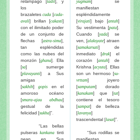
relámpago
[
], y
] se
tadit
yugmam
los
manifiestan
brazaletes
[
espléndidamente
cuda
cuda-
] brillan [
]
[
] bajo [
]
avali
cakasti
virajati
antah
con el ilimitado poder
Su vestimenta [
].
pata
de un conjunto de
Cuando [
] se
yada
flechas [
],
ven, [
] atraen
astra-sima
alaksyate
tan espléndidas
[
] de
samakarsati
como las nubes del
inmediato [
] el
drak
monzón [
]. Ella
corazón [
] de
ghana
antah
[
] sumerge
Krishna [
]. Ellas
sa
acyuta
[
] a Sus
son un hermoso [
plavayanti
su-
amigas
] joyero
vrttam
[
]
en el
[
] dorado
sakhih
gopis
samputam
amoroso océano
[
] que [
]
kanakam
tat
[
-
]
contiene el tesoro
smara
ajau abdhau
gestual de la
[
] de belleza
sampat
felicidad
[
]”.
[
]
sukha
lavanya
trascendental [
]”.
lasat
“Las bellas
pulseras
tinti
“Sus rodillas se
kankana
nean en Sus
manifiestan