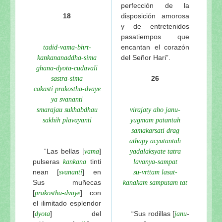
perfección de la
18
disposición amorosa
y de entretenidos
pasatiempos que
encantan el corazón
tadid-vama-bhrt-
del Señor Hari”.
kankananaddha-sima
ghana-dyota-cudavali
26
sastra-sima
cakasti prakostha-dvaye
ya svananti
smarajau sukhabdhau
virajaty aho janu-
sakhih plavayanti
yugmam patantah
samakarsati drag
athapy acyutantah
“Las bellas [
]
vama
yadalaksyate tatra
pulseras
tinti
kankana
lavanya-sampat
nean [
] en
svananti
su-vrttam lasat-
Sus muñecas
kanakam samputam tat
[
] con
prakostha-dvaye
el ilimitado esplendor
[
] del
“Sus rodillas [
-
dyota
janu