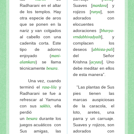
Radharani en el altar
Suaves [
] y
mardava
de los templos. Hay
rojizos
[
], son
runya
otra especie de aros
adorados con
que se ponen en la
elocuentes
nariz y van colgados
adoraciones
[
-
bhavya
al cabello con una
], y
vrndabhivadyaih
cadenita corta. Este
complacen los
tipo de adorno
deseos [
-
]
abhista
pali
enjoyado (
del Señor
mani-
) se llama
Krishna
[
]. Uno
alamkara
acyuta
técnicamente
.
debe meditar en ellos
besara
de esta manera”.
Una vez, cuando
terminó el
y
“Las plantas de Sus
rasa-lila
Radharani se fue a
pies tienen las
refrescar al Yamuna
marcas auspiciosas
con sus
, ella
de la caracola, el
sakhis
perdió
loto, aretes, una
un
durante los
parra y un carruaje.
besara
juegos acuáticos con
Suaves y rojizos, son
Sus amigas, las
adorados con