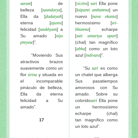
] de
[
]
Ella pone
saram
vicitra
sari
belleza
[
],
[
] un
saundarya
ksipanti ambarena
Ella da [
]
nuevo [
]
dadatyah
nava
ekanta
eterna [
]
hermosísimo [
ajasra
sri-
felicidad [
] a
] echarpe
saukhyam
bharena
Su amado
[
[
]
nija
sati
antariya
upari
]”.
(chal) tan magnífico
preyase
[
] como un loto
abha
“Moviendo Sus
azul
[
]”.
indivara
atractivos brazos
suavemente como un
“Su
es como
sari
flor
y situada en
un chalet que alberga
sirisa
el incomparable
Sus pasatiempos
pináculo de belleza,
amorosos con Su
Ella da eterna
amado. Sobre su
felicidad a Su
colorido
Ella pone
sari
amado”.
un hermosísimo
echarpe (chal)
17
tan magnífico como
un loto azul”.