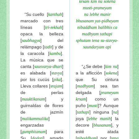
krsam kim nu sokena
musti-prameyam
“Su cuello [
]
kanthah
na lebhe manir
marcado con tres
bhusanam yat-pidheyam
líneas [
-
]
tri
rekhah
nibaddham balibhis ca
opaca la belleza
madhyam tathapi
[
] del
saubhagya
sphutam tena su-stavya-
relámpago [
] y de
tadit
saundaryam api
la caracola
[
].
kambu
La música que se
canta [
-
]
“¿Se debe [
]
sausvarya
dhari
kim nu
es alabada [
]
a la aflicción [
]
stavya
sokena
por los cucús [
].
que Su cintura
pika
Lleva collares [
]
[
] sea tan
srajam
madhyam
de perlas
delgada [
prameyam
[
] y
] como un
mauktikanam
krsam
guirnaldas de flores
puño
[
]? Aunque
musti
de jazmín
[
] ninguna [
]
tathapi
na
[
]
joya [
] la
malikammalika
lebhe manih
engarzadas
decore
[
], y
bhusanam
[
] para
esté atada
gumphitanam
Su [
] amado
[
] por [
dadati
nibaddham
tena