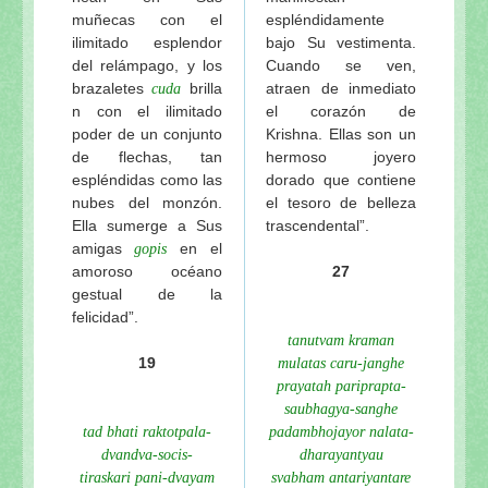
muñecas con el
espléndidamente
ilimitado esplendor
bajo Su vestimenta.
del relámpago, y los
Cuando se ven,
brazaletes
brilla
atraen de inmediato
cuda
n con el ilimitado
el corazón de
poder de un conjunto
Krishna. Ellas son un
de flechas, tan
hermoso joyero
espléndidas como las
dorado que contiene
nubes del monzón.
el tesoro de belleza
Ella sumerge a Sus
trascendental”.
amigas
en el
gopis
amoroso océano
27
gestual de la
felicidad”.
tanutvam kraman
19
mulatas caru-janghe
prayatah pariprapta-
saubhagya-sanghe
tad bhati raktotpala-
padambhojayor nalata-
dvandva-socis-
dharayantyau
tiraskari pani-dvayam
svabham antariyantare