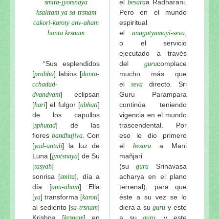
el
a Radharani.
smita-jyotsnaya
besara
Pero en el mundo
ksalitam ya sa-trsnam
espiritual
cakori-karoty anv-aham
el
,
hanta krsnam
anugatyamayi-seva
o el servicio
ejecutado a través
“Sus esplendidos
del
complace
guru
[
] labios [
-
mucho más que
prabha
danta
-
el
directo. Sri
cchadad
seva
]
eclipsan
Guru Parampara
dvandvam
[
] el fulgor [
]
continúa teniendo
hari
abhati
de los capullos
vigencia en el mundo
[
] de las
trascendental. Por
sphutad
flores
. Con
eso le dio primero
bandhujiva
[
] la luz de
el
a Mani
yad-antah
besara
Luna [
] de Su
mañjari
jyotsnaya
[
]
(su
Srinavasa
tasyah
guru
sonrisa
[
], día a
acharya en el plano
smita
día [
-
] Ella
terrenal), para que
anu
aham
[
] transforma [
]
éste a su vez se lo
ya
karoti
al sediento [
-
]
diera a su
y este
sa
trsnam
guru
Krishna [
] en
a su
, y este
krsnam
guru