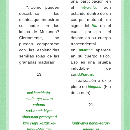
una participación en
“¿Cómo pueden
el
, aun
nitya-lila
describirse los
estando dentro de un
dientes que muestran
cuerpo material, un
su poder en los
signo del
en el
lila
labios de Mukunda?
cual participa el
Ciertamente, no
devoto en su cuerpo
pueden compararse
trascendental
con las esplendidas
en
aparece
smarana
semillas rojas de las
en su cuerpo físico.
granadas maduras”.
Eso es una prueba
indudable de
13
su
siddhavastu
realización o éxito
—
pleno en
. (Fin
bhajana
de la nota)
mukhambhoja-
madhurya-dhara
21
vahanti
yad-antah kiyan
nimnatam prapayanti
kim esapi kasturika-
janitvaiva nabhi-sarasy
bindu-bhrt tam
udgata sa