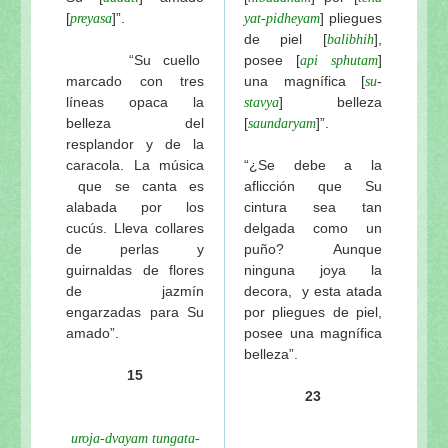
[
]”.
] pliegues
preyasa
yat-pidheyam
de piel
[
],
balibhih
“Su cuello
posee [
]
api
sphutam
marcado con tres
una magnífica [
-
su
líneas opaca la
] belleza
stavya
belleza del
[
]”.
saundaryam
resplandor y de la
caracola. La música
“¿Se debe a la
que se canta es
aflicción que Su
alabada por los
cintura sea tan
cucús. Lleva collares
delgada como un
de perlas y
puño? Aunque
guirnaldas de flores
ninguna joya la
de jazmín
decora, y esta atada
engarzadas para Su
por pliegues de piel,
amado”.
posee una magnífica
belleza”.
15
23
uroja-dvayam tungata-