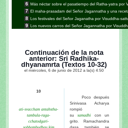
Más néctar sobre el pasatiempo del Ratha-yatra por 
El maha-prasadam del Señor Jagannatha y una receta
Los festivales del Señor Jaganatha por Visuddha-sat
Los nuevos carros del Señor Jagannatha por Visuddh
Continuación de la nota anterior: Jaganatha Puri es
Continuación de la nota anterior: Aunque parezca 
Gauranga
Continuación de la nota
Continuación de la nota anterior: “El encuentro en K
anterior: Sri Radhika-
esotérico del Ratha-yatra”
dhyanamrta (Textos 10-32)
Continuación: "Los pasatiempos del Ratha-yatra"
el miércoles, 6 de junio de 2012 a la(s) 4:50
Continuación de la nota anterior: Las formas inu
Visuddha-sattva Das
Continuación de la nota anterior "En el camino a S
10
Sripad Aindra Prabhu tirobhava-tithi 2011 de Visudd
Poco después
Sri Lalitastakam de Visuddha-sattva Das
Srinivasa Acharya
rompió
ati-svaccham antahstha-
El peligro de ir a Vrindavana de Visuddha-sattva Das
su
con un
tambula-raga-
samadhi
Continuación: Sobre Lalita-sakhi de Visuddha-sattv
grito. Ramachandra
cchatodgari-
Los pujaris del Señor Jagannatha de Visuddha-satt
dasa también se
sobhambudhau kim