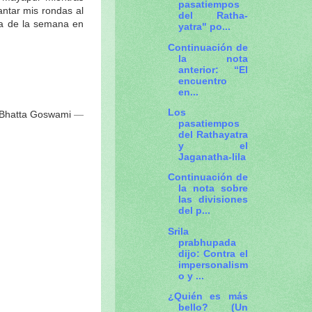
pasatiempos
antar mis rondas al
del Ratha-
ía de la semana en
yatra" po...
Continuación de
la nota
anterior: “El
encuentro
en...
Los
Bhatta Goswami
—
pasatiempos
del Rathayatra
y el
Jaganatha-lila
Continuación de
la nota sobre
las divisiones
del p...
Srila
prabhupada
dijo: Contra el
impersonalism
o y ...
¿Quién es más
bello? (Un