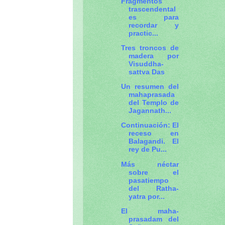
Fragmentos
trascendental
es para
recordar y
practic...
Tres troncos de
madera por
Visuddha-
sattva Das
Un resumen del
mahaprasada
del Templo de
Jagannath...
Continuación: El
receso en
Balagandi. El
rey de Pu...
Más néctar
sobre el
pasatiempo
del Ratha-
yatra por...
El maha-
prasadam del