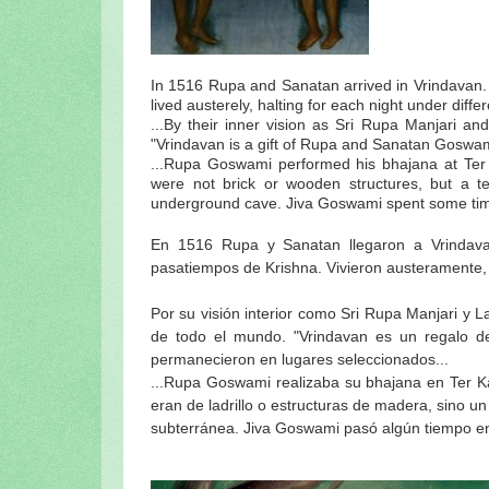
In 1516 Rupa and Sanatan arrived in Vrindavan. 
lived austerely, halting for each night under differ
...By their inner vision as Sri Rupa Manjari and
"Vrindavan is a gift of Rupa and Sanatan Goswam
...Rupa Goswami performed his bhajana at Ter
were not brick or wooden structures, but a te
underground cave. Jiva Goswami spent some time 
En 1516 Rupa y Sanatan llegaron a Vrindav
pasatiempos de Krishna.
Vivieron austeramente,
Por su visión interior como Sri Rupa Manjari y L
de todo el mundo.
"Vrindavan es un regalo d
permanecieron en lugares seleccionados...
...
Rupa Goswami realizaba su bhajana en Ter 
eran de ladrillo o estructuras de madera, sino u
subterránea.
Jiva Goswami pasó algún tiempo en