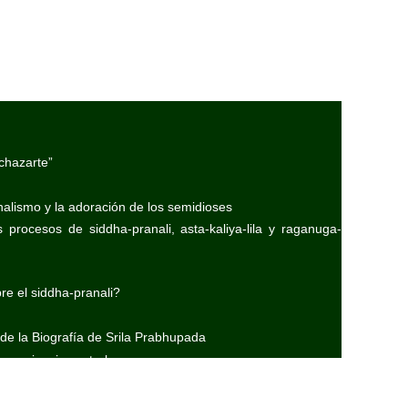
chazarte”
nalismo y la adoración de los semidioses
 procesos de siddha-pranali, asta-kaliya-lila y raganuga-
e el siddha-pranali?
 de la Biografía de Srila Prabhupada
experiencias astrales
ega)
especial)