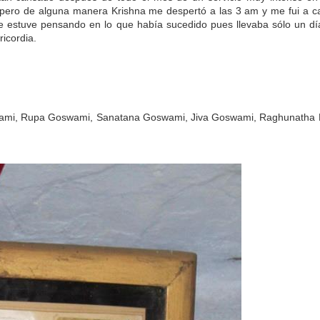
974)
o" pero de alguna manera Krishna me despertó a las 3 am y me fui a c
regas)
que estuve pensando en lo que había sucedido pues llevaba sólo un d
icordia.
tad para que Krishna nos dé un Guru
encia de Krishna": Carta de Srila Prabhupada a R. Prakash
ami, Rupa Goswami, Sanatana Goswami, Jiva Goswami, Raghunatha 
bhupada
ómo aceptar discípulos?
dat—Liberación por medio del sonido
de Srila Prabhupada
 personal
exual y su reflejo pervertido
ndavana (los verdaderos estándares de Srila Prabhupada)
TAS VAISHNAVAS