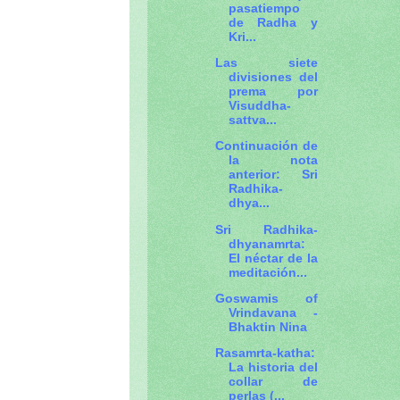
pasatiempo
de Radha y
Kri...
Las siete
divisiones del
prema por
Visuddha-
sattva...
Continuación de
la nota
anterior: Sri
Radhika-
dhya...
Sri Radhika-
dhyanamrta:
El néctar de la
meditación...
Goswamis of
Vrindavana -
Bhaktin Nina
Rasamrta-katha:
La historia del
collar de
perlas (...