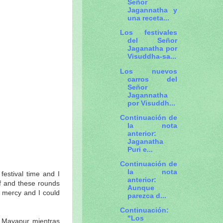
Señor
Jagannatha y
una receta...
Los festivales
del Señor
Jaganatha por
Visuddha-sa...
Los nuevos
carros del
Señor
Jagannatha
por Visuddh...
Continuación de
la nota
anterior:
Jaganatha
Puri e...
Continuación de
la nota
festival time and I
anterior:
f and these rounds
Aunque
 mercy and I could
parezca d...
Continuación:
"Los
n Mayapur mientras