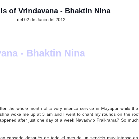
rega)
s of Vrindavana - Bhaktin Nina
a)
del 02 de Junio del 2012
ga)
ga)
ega)
rega)
ana - Bhaktin Nina
laduta-1965
Sridhara Maharaj
ación de un brahmana
de yukta vairagya; toda riqueza y opulencia humana deben
evoto materialista o kanistha-adhikari?
cciones del maestro espiritual: 3 cartas de Srila Prabhupada
after the whole month of a very intence service in Mayapur while the 
Prabhupada
ishna woke me up at 3 am and I went to chant my rounds on the roo
 happened after just one day of a week Navadwip Praikrama? So much
er no puede ser considerado discípulo
rimera edición del Bhagavad-gita
tan cansado después de todo el mes de un servicio muy intenso e