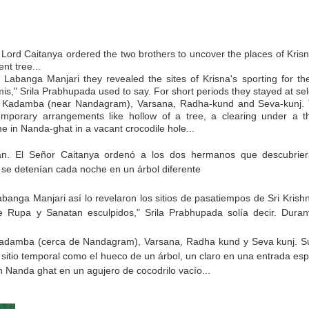
Lord Caitanya ordered the two brothers to uncover the places of Kris
ent tree...
 Labanga Manjari they revealed the sites of Krisna's sporting for the
is," Srila Prabhu
pada used to say. For short periods they stayed at sel
 Kadamba (near Nandagram), Varsana, Radha-kund and Seva-kunj. T
mporary arrangements like hollow of a tree, a clearing under a th
in Nanda-ghat in a vacant crocodile hole...
an. El
Señor Caitanya ordenó a los dos hermanos que descubrier
 se detenían cada noche en un árbol diferente
abanga Manjari así lo revelaron los sitios de pasatiempos de Sri Krishn
e Rupa y Sanatan esculpidos," Srila Prabhupada solía decir.
Duran
Kadamba (cerca de Nandagram), Varsana, Radha kund y Seva kunj.
S
n sitio temporal como el hueco de un árbol, un claro en una entrada es
 Nanda ghat en un agujero de cocodrilo vacío...