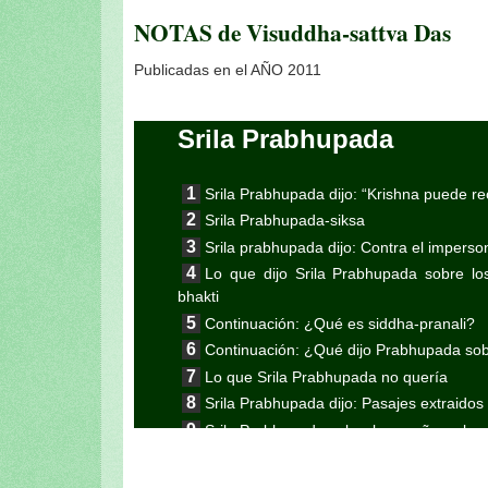
NOTAS de Visuddha-sattva Das
Publicadas en el AÑO 2011
Srila Prabhupada
Srila Prabhupada dijo: “Krishna puede re
Srila Prabhupada-siksa
Srila prabhupada dijo: Contra el imperso
Lo que dijo Srila Prabhupada sobre los
bhakti
Continuación: ¿Qué es siddha-pranali?
Continuación: ¿Qué dijo Prabhupada sobr
Lo que Srila Prabhupada no quería
Srila Prabhupada dijo: Pasajes extraidos
Srila Prabhupada sobre los sueños y las 
El Néctar de Prabhupada (Octava entr
El Néctar de Prabhupada (Una historia 