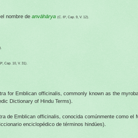
n el nombre de
anvāhārya
(C. 6º, Cap. 9, V. 12).
).
9º, Cap. 10, V. 31).
tra for Emblican officinalis, commonly known as the myrob
dic Dictionary of Hindu Terms).
utra de Emblican officinalis, conocida comúnmente como el 
iccionario enciclopédico de términos hindúes).