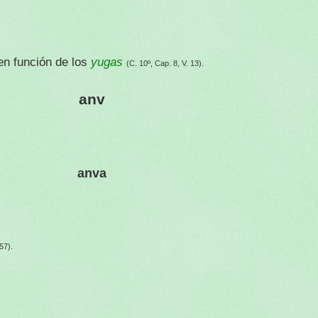
en función de los
yugas
(C. 10º, Cap. 8, V. 13).
anv
anva
57).