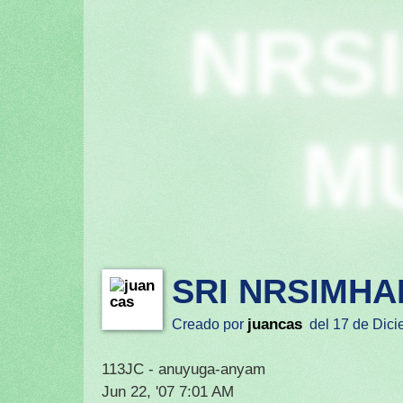
NRS
M
SRI NRSIMHA
juancas
Creado por
del 17 de Dici
113JC - anuyuga-anyam
Jun 22, '07 7:01 AM