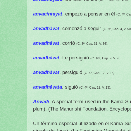
anvacintayat
. empezó a pensar en él
(C. 4º, Cap
anvadhāvat
. comenzó a seguir
(C. 9º, Cap. 4, V. 50
anvadhāvat
. corrió
(C. 3º, Cap. 31, V. 36).
anvadhāvat
. Le persiguió
(C. 10º, Cap. 9, V. 9).
anvadhāvat
. persiguió
(C. 4º, Cap. 17, V. 15).
anvadhāvata
. siguió
(C. 4º, Cap. 19, V. 13).
Anvadi
. A special term used in the Kama S
plum). (The Manurishi Foundation, Encyclope
Un término especial utilizado en el Kama S
ciruela de Java).
(La Fundación Manurishi, d