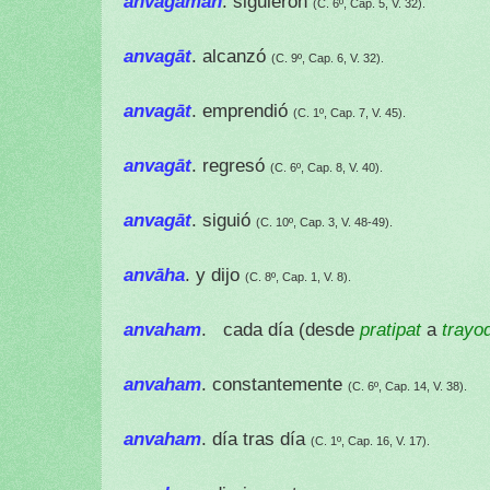
anvagaman
. siguieron
(C. 6º, Cap. 5, V. 32).
anvagāt
. alcanzó
(C. 9º, Cap. 6, V. 32).
anvagāt
. emprendió
(C. 1º, Cap. 7, V. 45).
anvagāt
.
regresó
(C. 6º, Cap. 8, V. 40).
anvagāt
. siguió
(C. 10º, Cap. 3, V. 48-49).
anvāha
. y dijo
(C. 8º, Cap. 1, V. 8).
anvaham
. cada día (desde
pratipat
a
trayo
anvaham
. constantemente
(C. 6º, Cap. 14, V. 38).
anvaham
. día tras día
(C. 1º, Cap. 16, V. 17).