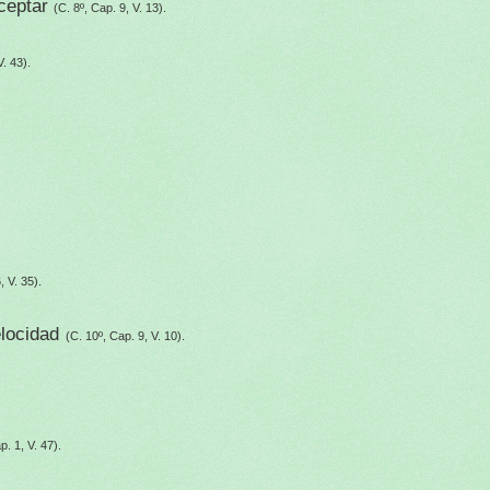
ceptar
(C. 8º, Cap. 9, V. 13).
V. 43).
, V. 35).
locidad
(C. 10º, Cap. 9, V. 10).
p. 1, V. 47).