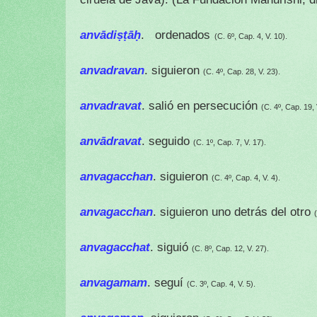
anvādiṣṭāḥ
.
ordenados
(C. 6º, Cap. 4, V. 10).
anvadravan
. siguieron
(C. 4º, Cap. 28, V. 23).
anvadravat
. salió en persecución
(C. 4º, Cap. 19, 
anvādravat
. seguido
(C. 1º, Cap. 7, V. 17).
anvagacchan
. siguieron
(C. 4º, Cap. 4, V. 4).
anvagacchan
. siguieron uno detrás del otro
anvagacchat
. siguió
(C. 8º, Cap. 12, V. 27).
anvagamam
. seguí
(C. 3º, Cap. 4, V. 5).