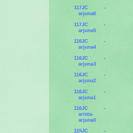
117JC -
arjuna6
117JC -
arjuna5
116JC -
arjuna4
116JC -
arjuna3
116JC -
arjuna2
116JC -
arjuna1
116JC -
arista-
arjuna0
115JC -