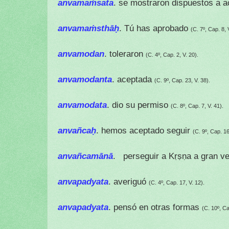
anvamaṁsata
. se mostraron dispuestos a a
anvamaṁsthāḥ
. Tú has aprobado
(C. 7º, Cap. 8, 
anvamodan
. toleraron
(C. 4º, Cap. 2, V. 20).
anvamodanta
. aceptada
(C. 9º, Cap. 23, V. 38).
anvamodata
. dio su permiso
(C. 8º, Cap. 7, V. 41).
anvañcaḥ
. hemos aceptado seguir
(C. 9º, Cap. 16
anvañcamānā
. perseguir a Kṛṣṇa a gran ve
anvapadyata
. averiguó
(C. 4º, Cap. 17, V. 12).
anvapadyata
. pensó en otras formas
(C. 10º, Ca