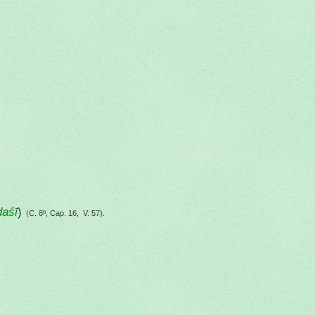
daśī
)
(C. 8º, Cap. 16, V. 57).