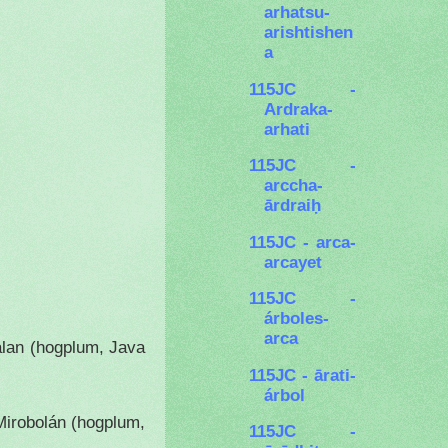
arhatsu-
arishtishen
a
115JC -
Ardraka-
arhati
115JC -
arccha-
ārdraiḥ
115JC - arca-
arcayet
115JC -
árboles-
arca
alan (hogplum, Java
115JC - ārati-
árbol
Mirobolán (hogplum,
115JC -