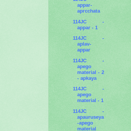
appar-
aprcchata
114JC -
appar - 1
114JC -
aplav-
appar
114JC -
apego
material - 2
- apkaya
114JC -
apego
material - 1
114JC -
apauruseya
-apego
material