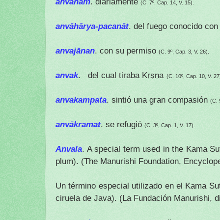
anvaham
. diariamente
(C. 7º, Cap. 14, V. 15).
anvāhārya-pacanāt
. del fuego conocido co
anvajānan
. con su permiso
(C. 9º, Cap. 3, V. 26).
anvak
. del cual tiraba Kṛṣṇa
(C. 10º, Cap. 10, V. 27
anvakampata
. sintió una gran compasión
(C. 
anvākramat
. se refugió
(C. 3º, Cap. 1, V. 17).
Anvala
. A special term used in the Kama Su
plum). (The Manurishi Foundation, Encyclope
Un término especial utilizado en el Kama S
ciruela de Java).
(La Fundación Manurishi, d