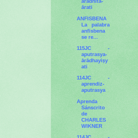
ārādhita-
ārati
ANFISBENA
La palabra
anfisbena
se re...
115JC -
aputrasya-
ārādhayiṣy
ati
114JC -
aprendiz-
aputrasya
Aprenda
Sánscrito
de
CHARLES
WIKNER
114JC -