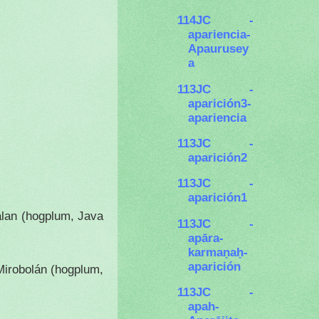
114JC -
apariencia-
Apaurusey
a
113JC -
aparición3-
apariencia
113JC -
aparición2
113JC -
aparición1
alan (hogplum, Java
113JC -
apāra-
karmaṇaḥ-
aparición
Mirobolán (hogplum,
113JC -
apah-