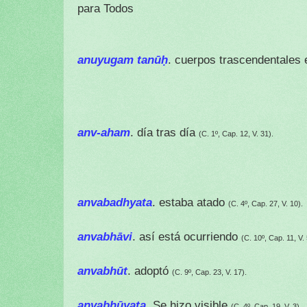
para Todos
anuyugam tanūḥ
. cuerpos trascendentales 
anv-aham
. día tras día
(C. 1º, Cap. 12, V. 31).
anvabadhyata
. estaba atado
(C. 4º, Cap. 27, V. 10).
anvabhāvi
. así está ocurriendo
(C. 10º, Cap. 11, V. 
anvabhūt
. adoptó
(C. 9º, Cap. 23, V. 17).
anvabhūyata
. Se hizo visible
(C. 4º, Cap. 19, V. 3).