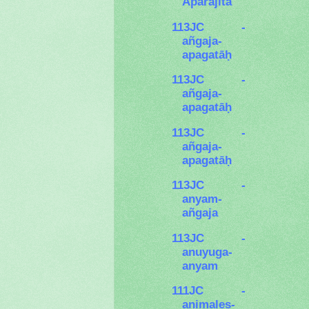
Aparājita
113JC -
añgaja-
apagatāḥ
113JC -
añgaja-
apagatāḥ
113JC -
añgaja-
apagatāḥ
113JC -
anyam-
añgaja
113JC -
anuyuga-
anyam
111JC -
animales-