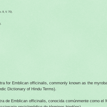
. 8, V. 70).
).
utra for Emblican officinalis, commonly known as the myrob
dic Dictionary of Hindu Terms).
utra de Emblican officinalis, conocida comúnmente como el 
iccionario enciclopédico de términos hindúes).