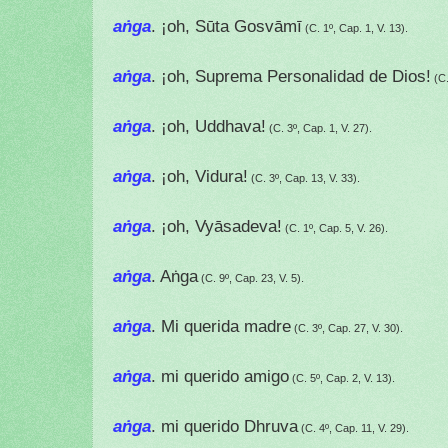
aṅga
. ¡oh, Sūta Gosvāmī
(C. 1º, Cap. 1, V. 13).
aṅga
. ¡oh, Suprema Personalidad de Dios!
(C.
aṅga
. ¡oh, Uddhava!
(C. 3º, Cap. 1, V. 27).
aṅga
. ¡oh, Vidura!
(C. 3º, Cap. 13, V. 33).
aṅga
. ¡oh, Vyāsadeva!
(C. 1º, Cap. 5, V. 26).
aṅga
. Aṅga
(C. 9º, Cap. 23, V. 5).
aṅga
. Mi querida madre
(C. 3º, Cap. 27, V. 30).
aṅga
. mi querido amigo
(C. 5º, Cap. 2, V. 13).
aṅga
. mi querido Dhruva
(C. 4º, Cap. 11, V. 29).