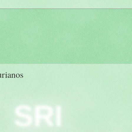
urianos
SRI