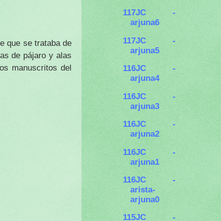
117JC -
arjuna6
117JC -
e que se trataba de
arjuna5
as de pájaro y alas
tos manuscritos del
116JC -
arjuna4
116JC -
arjuna3
116JC -
arjuna2
116JC -
arjuna1
116JC -
arista-
arjuna0
115JC -