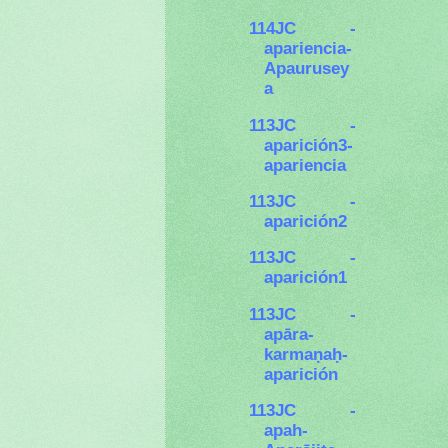
114JC -
apariencia-
Apaurusey
a
113JC -
aparición3-
apariencia
113JC -
aparición2
113JC -
aparición1
113JC -
apāra-
karmaṇaḥ-
aparición
113JC -
apah-