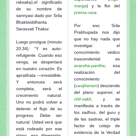
raksaka),el significado
marga
) y la flor del
de su nombre de
prema-rasa
.
sannyasi dado por Srila
Bhaktisiddhanta
Por eso Srila
Sarasvati Thakur.
Prabhupada nos dijo
que no hay nada que
Luego prosigue (minuto
investigar: el
20:34): “Y es auto-
conocimiento védico
refulgente. Cuando eso
trascendental es
venga, se despertará
avaroha-pantha
; esa
en nuestro corazón. Es
realización del
apratihata —irresistible.
conocimiento
Y entonces será
(
savijñanam
) desciende
completa, será el
del plano superior, el
crecimiento natural.
chit-sakti
, y se
Uno no podrá volver a
manifiesta a través de
detener el flujo de su
los sadhus, del guru y
progreso. Debe ser
de las sastras, el triple
natural. Usted verá que
factor de cotejo de
está rodeado por ese
evidencia de la Verdad
plano, esa dimensión.