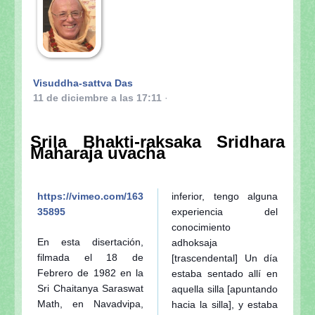
Visuddha-sattva Das
11 de diciembre a las 17:11
·
Srila Bhakti-raksaka Sridhara
Maharaja uvacha
https://vimeo.com/163
inferior, tengo alguna
35895
experiencia del
conocimiento
En esta disertación,
adhoksaja
filmada el 18 de
[trascendental] Un día
Febrero de 1982 en la
estaba sentado allí en
Sri Chaitanya Saraswat
aquella silla [apuntando
Math, en Navadvipa,
hacia la silla], y estaba