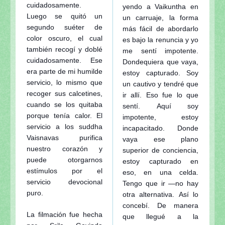
cuidadosamente.
yendo a Vaikuntha en
Luego se quitó un
un carruaje, la forma
segundo suéter de
más fácil de abordarlo
color oscuro, el cual
es bajo la renuncia y yo
también recogí y doblé
me sentí impotente.
cuidadosamente. Ese
Dondequiera que vaya,
era parte de mi humilde
estoy capturado. Soy
servicio, lo mismo que
un cautivo y tendré que
recoger sus calcetines,
ir allí. Eso fue lo que
cuando se los quitaba
sentí. Aquí soy
porque tenía calor. El
impotente, estoy
servicio a los suddha
incapacitado. Donde
Vaisnavas purifica
vaya ese plano
nuestro corazón y
superior de conciencia,
puede otorgarnos
estoy capturado en
estímulos por el
eso, en una celda.
servicio devocional
Tengo que ir —no hay
puro.
otra alternativa. Así lo
concebí. De manera
La filmación fue hecha
que llegué a la