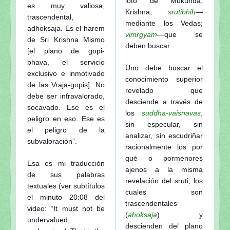
loto de Mukunda,
es muy valiosa,
Krishna;
srutibhih
—
trascendental,
mediante los Vedas;
adhoksaja. Es el harem
vimrgyam
—que se
de Sri Krishna Mismo
deben buscar.
[el plano de gopi-
bhava, el servicio
Uno debe buscar el
exclusivo e inmotivado
conocimiento superior
de las Vraja-gopis]. No
revelado que
debe ser infravalorado,
desciende a través de
socavado. Ese es el
los
suddha-vaisnavas
,
peligro en eso. Ese es
sin especular, sin
el peligro de la
analizar, sin escudriñar
subvaloración”.
racionalmente los por
qué o pormenores
Esa es mi traducción
ajenos a la misma
de sus palabras
revelación del sruti, los
textuales (ver subtítulos
cuales son
el minuto 20:08 del
trascendentales
video: “It must not be
(
ahoksaja
) y
undervalued,
descienden del plano