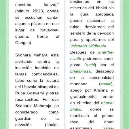
destiempo en los
nuestras fuerzas”
misterios del bhakti sin
(minuto 20:23, donde
la guía apropiada
se escuchan cantar
puede ocasionar la
algunos pájaros en ese
ruina, desviarnos del
lugar de Navavipa-
sendero de la devoción
dhama, frente al
pura y apartarnos del
Ganges).
Vaisnaba-siddhanta
.
Después de
anartha-
Sridhara Maharaj esta
nivritti
podremos sentir
alertando contra la
gusto (
ruchi
) por el
incursión indebida en
bhakti-rasa
, desapego
temas confidenciales,
de la sensorialidad
tales como la lectura
mundana (
asakti
),
del Ujjavala-nilamani de
apego por Krishna y,
Rupa Goswami y otras
gradualmente, entrar
rasa-sastras. Por eso
en el reino del
bhava-
Sridhara Maharaja es
bhakti
, donde se
considerado como
manifiesta el primer
guardián de la
rayo del amor
devoción (bhakti-
espontáneo (
raga-