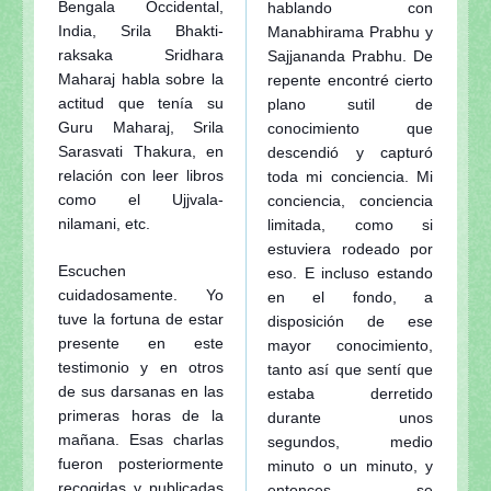
Bengala Occidental,
hablando con
India, Srila Bhakti-
Manabhirama Prabhu y
raksaka Sridhara
Sajjananda Prabhu. De
Maharaj habla sobre la
repente encontré cierto
actitud que tenía su
plano sutil de
Guru Maharaj, Srila
conocimiento que
Sarasvati Thakura, en
descendió y capturó
relación con leer libros
toda mi conciencia. Mi
como el Ujjvala-
conciencia, conciencia
nilamani, etc.
limitada, como si
estuviera rodeado por
Escuchen
eso. E incluso estando
cuidadosamente. Yo
en el fondo, a
tuve la fortuna de estar
disposición de ese
presente en este
mayor conocimiento,
testimonio y en otros
tanto así que sentí que
de sus darsanas en las
estaba derretido
primeras horas de la
durante unos
mañana. Esas charlas
segundos, medio
fueron posteriormente
minuto o un minuto, y
recogidas y publicadas
entonces se