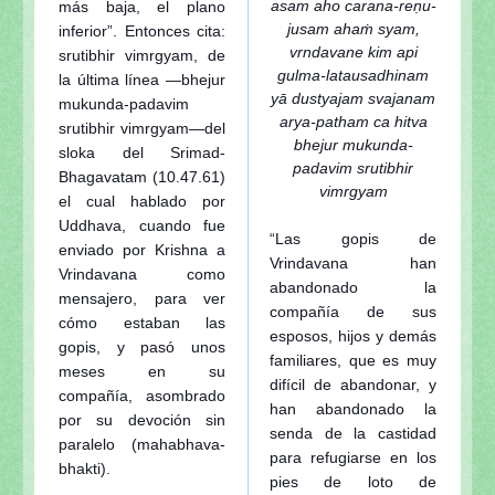
asam aho carana-reṇu-
más baja, el plano
jusam ahaṁ syam,
inferior”. Entonces cita:
vrndavane kim api
srutibhir vimrgyam, de
gulma-latausadhinam
la última línea —bhejur
yā dustyajam svajanam
mukunda-padavim
arya-patham ca hitva
srutibhir vimrgyam—del
bhejur mukunda-
sloka del Srimad-
padavim srutibhir
Bhagavatam (10.47.61)
vimrgyam
el cual hablado por
Uddhava, cuando fue
“Las gopis de
enviado por Krishna a
Vrindavana han
Vrindavana como
abandonado la
mensajero, para ver
compañía de sus
cómo estaban las
esposos, hijos y demás
gopis, y pasó unos
familiares, que es muy
meses en su
difícil de abandonar, y
compañía, asombrado
han abandonado la
por su devoción sin
senda de la castidad
paralelo (mahabhava-
para refugiarse en los
bhakti).
pies de loto de