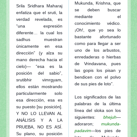
Mukunda, Krishna, que
Srila Sridhara Maharaj
se deben buscar
enfatiza que el sruti, la
mediante el
verdad revelada, es
conocimiento védico.
“una expresión
¡Oh!, que yo sea lo
diferente… la cual los
bastante afortunado
sadhus muestran
como para llegar a ser
únicamente en esa
uno de los arbustos,
dirección” (y alza su
enredaderas o hierbas
mano derecha hacia el
de Vrindavana, pues
cielo)— “esa es la
las gopis los pisan y
posición del sabio”,
bendicen con el polvo
srutibhir vimrgyam,
de sus pies de loto”.
ellos están mostrando
particularmente solo
Los significados de las
esa dirección, esa es
palabras de la última
su puesto [su posición].
línea del sloka son los
Y NO LO LLEVAN AL
siguientes:
bhejuh
—
ANÁLISIS Y A LA
adoraron;
mukunda-
PRUEBA, NO ES ASÍ.
padavim
—los pies de
Su plano, su posición