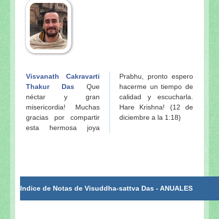
Visvanath Cakravarti
Prabhu, pronto espero
Thakur Das
Que
hacerme un tiempo de
néctar y gran
calidad y escucharla.
misericordia! Muchas
Hare Krishna! (12 de
gracias por compartir
diciembre a la 1:18)
esta hermosa joya
Indice de Notas de Visuddha-sattva Das - ANUALES