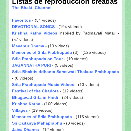
Listas de reproducción creadas
The Bhakti Channel
Favoritos
- (54 vídeos)
DEVOTIONAL SONGS
- (194 vídeos)
Krishna Katha Videos
inspired by Padmavati Mataji -
(57 vídeos)
Mayapur Dhama
- (19 vídeos)
Memories of Srila Prabhupada
(B) - (125 vídeos)
Srila Prabhupada on Tour
- (10 vídeos)
JAGANNATHA PURI
- (5 vídeos)
Srila Bhaktisiddhanta Saraswati Thakura Prabhupada
- (6 vídeos)
Srila Prabhupada Music Videos
- (13 vídeos)
Festival of the Chariots
- (12 vídeos)
Bhagavad Gita in Hindi
- (24 vídeos)
Krishna Katha
- (100 vídeos)
Villages
- (19 vídeos)
Memories of Srila Prabhupada
- (116 vídeos)
Sri Caitanya Mahaprabhu
- (3 vídeos)
Jaiva Dharma
- (12 vídeos)