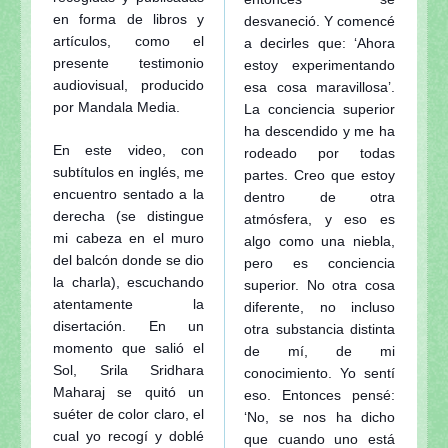
en forma de libros y
desvaneció. Y comencé
artículos, como el
a decirles que: ‘Ahora
presente testimonio
estoy experimentando
audiovisual, producido
esa cosa maravillosa’.
por Mandala Media.
La conciencia superior
ha descendido y me ha
En este video, con
rodeado por todas
subtítulos en inglés, me
partes. Creo que estoy
encuentro sentado a la
dentro de otra
derecha (se distingue
atmósfera, y eso es
mi cabeza en el muro
algo como una niebla,
del balcón donde se dio
pero es conciencia
la charla), escuchando
superior. No otra cosa
atentamente la
diferente, no incluso
disertación. En un
otra substancia distinta
momento que salió el
de mí, de mi
Sol, Srila Sridhara
conocimiento. Yo sentí
Maharaj se quitó un
eso. Entonces pensé:
suéter de color claro, el
‘No, se nos ha dicho
cual yo recogí y doblé
que cuando uno está