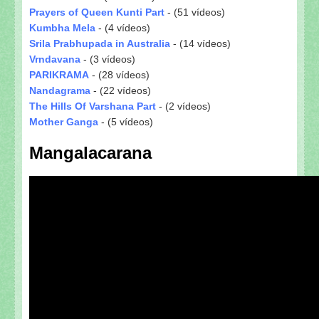
Prayers of Queen Kunti Part
- (51 vídeos)
Kumbha Mela
- (4 vídeos)
Srila Prabhupada in Australia
- (14 vídeos)
Vrndavana
- (3 vídeos)
PARIKRAMA
- (28 vídeos)
Nandagrama
- (22 vídeos)
The Hills Of Varshana Part
- (2 vídeos)
Mother Ganga
- (5 vídeos)
Mangalacarana