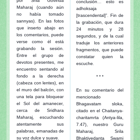
por Srila Govinda
conclusión… esto es
Maharaj (cuando aún
adhoksaja
no había tomado
[trascendental]”. Fin de
sannyas). En las fotos
la grabación, que dura
que inserto abajo en
24 minutos y 28
los comentarios, puede
segundos, y de la cual
verse como él está
traduje los anteriores
grabando la sesión.
fragmentos, que puede
Entre el grupo de
constatar quien la
devotos presentes, me
escuche.
encuentro sentando al
fondo a la derecha
* * *
(cabeza con lentes), en
el muro del balcón, con
En su comentario del
una tela para bloquear
mencionado
el Sol del amanecer,
Bhagavatam sloka,
cerca de Sridhara
citado en el Chaitanya-
Maharaj, escuchando
charitamrta (Antya-lila,
atentamente sus
7.47), nuestro Guru
palabras, emanadas de
Maharaj, Srila
su voz dulce y suave.
Bhaktivedanta Swami