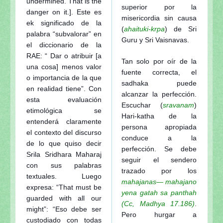
undermined. That is the
superior por la
danger on it.]. Este es
misericordia sin causa
ek significado de la
(
ahaituki-krpa
) de Sri
palabra “subvalorar” en
Guru y Sri Vaisnavas.
el diccionario de la
RAE: “ Dar o atribuir [a
Tan solo por oír de la
una cosa] menos valor
fuente correcta, el
o importancia de la que
sadhaka puede
en realidad tiene”. Con
alcanzar la perfección.
esta evaluación
Escuchar (
sravanam
)
etimológica se
Hari-katha de la
entenderá claramente
persona apropiada
el contexto del discurso
conduce a la
de lo que quiso decir
perfección. Se debe
Srila Sridhara Maharaj
seguir el sendero
con sus palabras
trazado por los
textuales. Luego
mahajanas— mahajano
expresa: “That must be
yena gatah sa panthah
guarded with all our
(Cc, Madhya 17.186)
.
might”: “Eso debe ser
Pero hurgar a
custodiado con todas