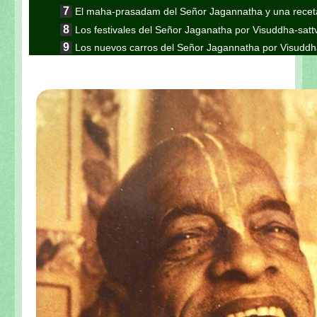
El maha-prasadam del Señor Jagannatha y una receta
Los festivales del Señor Jaganatha por Visuddha-sat
Los nuevos carros del Señor Jagannatha por Visuddh
Continuación de la nota anterior: Jaganatha Puri es
Continuación de la nota anterior: Aunque parezca 
Gauranga
Continuación de la nota anterior: “El encuentro en K
esotérico del Ratha-yatra”
Continuación: "Los pasatiempos del Ratha-yatra"
Continuación de la nota anterior: Las formas inu
Visuddha-sattva Das
Continuación de la nota anterior "En el camino a S
Sripad Aindra Prabhu tirobhava-tithi 2011 de Visudd
Sri Lalitastakam de Visuddha-sattva Das
El peligro de ir a Vrindavana de Visuddha-sattva Das
Continuación: Sobre Lalita-sakhi de Visuddha-sattv
Los pujaris del Señor Jagannatha de Visuddha-satt
Los rituales diarios del Señor Jagannatha de Visud