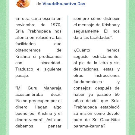
Sri Sri Jagannatha-deva-stavah, por Sri Sanatana 
de
Visuddha-sattva Das
Visuddha-sattva Das - INDICE de NOTAS VAISHNA
En otra carta escrita en
siempre cómo distribuir
noviembre de 1970,
el mensaje de Krishna y
Srila Prabhupada nos
seguramente Él nos
alienta en relación a las
dará las facilidades”.
facilidades que
obtendremos de
¿Cuánto hemos
Krishna si predicamos
seguido estrictamente,
con sinceridad.
al pie de la letra y sin
Traduzco el siguiente
desviaciones, estas y
pasaje:
otras instrucciones
fundamentales y
“Mi Guru Maharaja
consejos, después de
acostumbraba decir:
haber ya pasado 50
‘No se preocupen por el
años desde que Srila
dinero. Hagan algo
Prabhupada estableció
bueno por Krishna y el
su misión como devoto
dinero vendrá'. Así que
puro de Sri Gaur-Nitai
debemos pensar
parama-karuna?