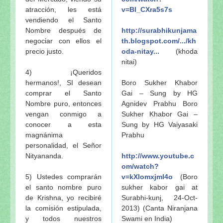
atracción, les está
v=BI_CXra5s7s
vendiendo el Santo
Nombre después de
http://surabhikunjama
negociar con ellos el
th.blogspot.com/.../kh
precio justo.
oda-nitay...
(khoda
nitai)
4) ¡Queridos
hermanos!, SI desean
Boro Sukher Khabor
comprar el Santo
Gai – Sung by HG
Nombre puro, entonces
Agnidev Prabhu Boro
vengan conmigo a
Sukher Khabor Gai –
conocer a esta
Sung by HG Vaiyasaki
magnánima
Prabhu
personalidad, el Señor
Nityananda.
http://www.youtube.c
om/watch?
5) Ustedes comprarán
v=kXlomxjml4o
(Boro
el santo nombre puro
sukher kabor gai at
de Krishna, yo recibiré
Surabhi-kunj, 24-Oct-
la comisión estipulada,
2013) (Canta Niranjana
y todos nuestros
Swami en India)