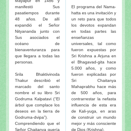
Mayapur en 1486 y
manifestó Sus
El programa del Nama-
pasatiempos durante
hatta es una invitación y
48 años. De allí
un reto para que todos
expandió el Señor
los devotos expandan
Nityananda junto con
en todas partes las
Sus asociados el
enseñanzas
océano de
universales, tal como
bienaventuranza para
fueron expuestas por
que llegara a todas las
Sri Krishna a Arjuna en
personas.
el Bhagavad-gita hace
5.000 años, y como
Srila Bhaktivinoda
fueron explicadas por
Thakur describió el
Sri Chaitanya
marcado del santo
Mahaprabhu hace más
nombre el su libro Sri
de 500 años, para
Godruma Kalpatavi (“El
contrarrestar la nefasta
árbol que complace los
influencia de esta era
deseos en la tierra de
de Kali-yuga, en aras
Godruma-dvipa”).
de construir un mundo
Comprendiendo que el
mejor y más consciente
Señor Chaitanya quería
de Dios (Krishna).