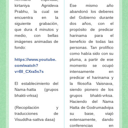
kirtaniya Agnideva
Ese mismo año
Prabhu, la cual se
abandonó los deberes
encuentra en la
del Gobierno durante
siguiente grabación,
dos años, con el
que dura 4 minutos y
propósito de predicar
medio, con bellas
harinama para el
imágenes animadas de
beneficio de todas las
fondo:
personas. Tan prolífico
como había sido con su
https://www.youtube.
pluma, a partir de ese
com/watch?
momento se ocupó
v=BI_CXra5s7s
intensamente en
predicar el harinama y
El establecimiento del
la filosofía Vaisnava,
Nama-hatta (grupos
siendo pionero de los
bhakti-vrksa)
grupos bhakti-vrksa.
Haciendo del Nama
(Recopilación y
Hatta de Godrumadvipa
traducciones de
su base, viajó
Visuddha-sattva dasa)
extensamente, dando
conferencias en