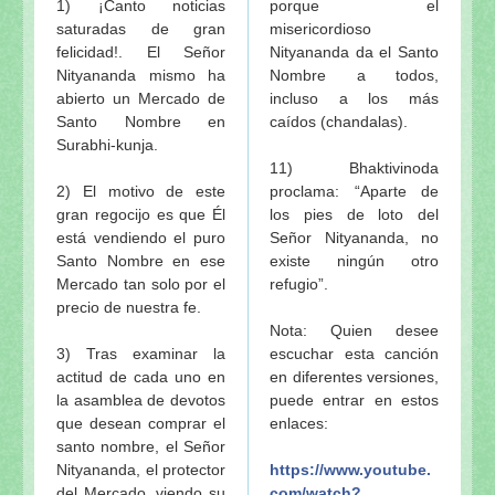
1) ¡Canto noticias
porque el
saturadas de gran
misericordioso
felicidad!. El Señor
Nityananda da el Santo
Nityananda mismo ha
Nombre a todos,
abierto un Mercado de
incluso a los más
Santo Nombre en
caídos (chandalas).
Surabhi-kunja.
11) Bhaktivinoda
2) El motivo de este
proclama: “Aparte de
gran regocijo es que Él
los pies de loto del
está vendiendo el puro
Señor Nityananda, no
Santo Nombre en ese
existe ningún otro
Mercado tan solo por el
refugio”.
precio de nuestra fe.
Nota: Quien desee
3) Tras examinar la
escuchar esta canción
actitud de cada uno en
en diferentes versiones,
la asamblea de devotos
puede entrar en estos
que desean comprar el
enlaces:
santo nombre, el Señor
Nityananda, el protector
https://www.youtube.
del Mercado, viendo su
com/watch?