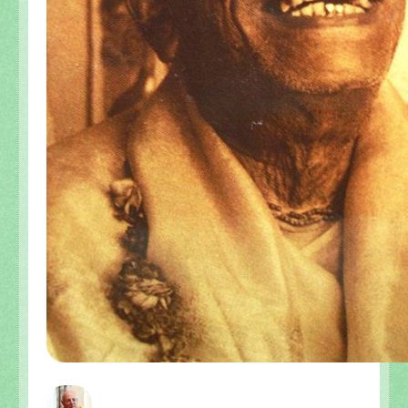
Mahaprabhu en Sri Gambhira de Visuddha-sattva D
Tres troncos de madera de Visuddha-sattva Das
Sri Ksetra-dhama de Visuddha-sattva Das
El amoroso pasatiempo del Señor Jagannatha de Vi
El templo del Señor Jagannatha y el Gaura-lila en P
El pasatiempo del “cambio de cuerpo” del Señor Ja
Nabhi-Brahma: La “fuerza vital” del Señor Jagannat
Los pasatiempos de Sri Gauranga en el Ratha-yatra
Ratha-yatra-guhyam-rahasya: El significado esotéri
Continuación: Los nuevos carros del Señor Jaganna
El festival del Ratha-yatra y el Jagannatha-lila de V
Las gentiles y sabias palabras del actual rey de Pur
Los pujaris del Señor Jagannatha y el origen del Ra
El maha-prasadam del Señor Jagannatha y una rece
Los festivales del Señor Jagannatha de Visuddha-sa
La especialidad del baile de Sriman Mahaprabhu en 
El amoroso pasatiempo del Señor Jagannatha de Vi