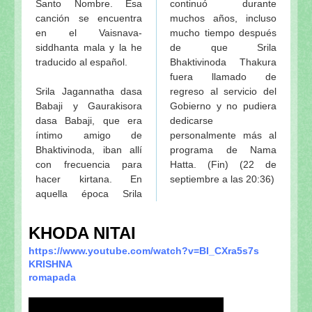
Santo Nombre. Esa
continuó durante
canción se encuentra
muchos años, incluso
en el Vaisnava-
mucho tiempo después
siddhanta mala y la he
de que Srila
traducido al español.
Bhaktivinoda Thakura
fuera llamado de
Srila Jagannatha dasa
regreso al servicio del
Babaji y Gaurakisora
Gobierno y no pudiera
dasa Babaji, que era
dedicarse
íntimo amigo de
personalmente más al
Bhaktivinoda, iban allí
programa de Nama
con frecuencia para
Hatta. (Fin) (22 de
hacer kirtana. En
septiembre a las 20:36)
aquella época Srila
KHODA NITAI
https://www.youtube.com/watch?v=BI_CXra5s7s
KRISHNA
romapada