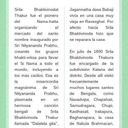
Srila Bhaktivinodat
Jagannatha dasa Babaji
Thakur fue el pionero
vivía en una casa muy
del Nama-hatta
vieja en Ravasghat. Por
organizando el
afecto hacia Srila
mercado del santo
Bhaktivinoda hizo que
nombre inaugurado por
se reparara la casa.
Sri Nityananda Prabhu,
creando los grupos
En julio de 1890 Srila
bhakti-vrksa para llevar
Bhaktivinoda Thakura
el Si Nama a todo el
fue encargado de la
mundo, incluyendo a
subdivisión Kalana del
los más caídos. Esa es
distrito. Desde allí visitó
la misericordia
frecuentemente
magnánima de Sri
muchos lugares santos
Nityananda Prabhu,
de Bengala, como
plasmada en un
Navadvipa, Chapahati,
hermosa canción
Samudragara, Chupi,
bengalí de Srila
Kasthasali, Irakapura,
Bhaktivinoda Thakur
Baghanapara, la casa
llamada "Dalalela gita",
de Nakula Brahmacari,