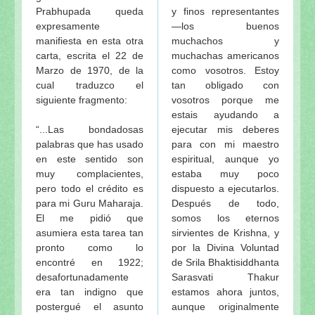
Prabhupada queda
y finos representantes
expresamente
—los buenos
manifiesta en esta otra
muchachos y
carta, escrita el 22 de
muchachas americanos
Marzo de 1970, de la
como vosotros. Estoy
cual traduzco el
tan obligado con
siguiente fragmento:
vosotros porque me
estais ayudando a
“...Las bondadosas
ejecutar mis deberes
palabras que has usado
para con mi maestro
en este sentido son
espiritual, aunque yo
muy complacientes,
estaba muy poco
pero todo el crédito es
dispuesto a ejecutarlos.
para mi Guru Maharaja.
Después de todo,
El me pidió que
somos los eternos
asumiera esta tarea tan
sirvientes de Krishna, y
pronto como lo
por la Divina Voluntad
encontré en 1922;
de Srila Bhaktisiddhanta
desafortunadamente
Sarasvati Thakur
era tan indigno que
estamos ahora juntos,
postergué el asunto
aunque originalmente