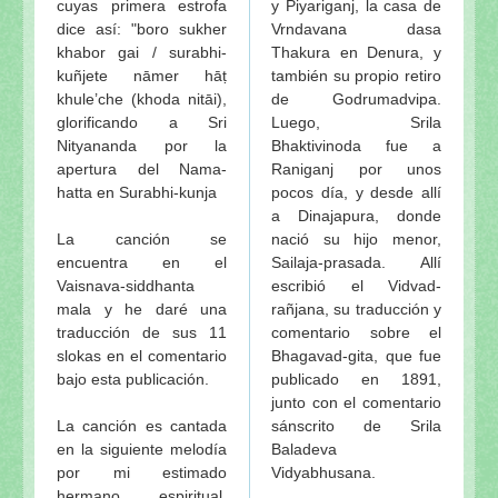
cuyas primera estrofa
y Piyariganj, la casa de
dice así: "boro sukher
Vrndavana dasa
khabor gai / surabhi-
Thakura en Denura, y
kuñjete nāmer hāṭ
también su propio retiro
khule’che (khoda nitāi),
de Godrumadvipa.
glorificando a Sri
Luego, Srila
Nityananda por la
Bhaktivinoda fue a
apertura del Nama-
Raniganj por unos
hatta en Surabhi-kunja
pocos día, y desde allí
a Dinajapura, donde
La canción se
nació su hijo menor,
encuentra en el
Sailaja-prasada. Allí
Vaisnava-siddhanta
escribió el Vidvad-
mala y he daré una
rañjana, su traducción y
traducción de sus 11
comentario sobre el
slokas en el comentario
Bhagavad-gita, que fue
bajo esta publicación.
publicado en 1891,
junto con el comentario
La canción es cantada
sánscrito de Srila
en la siguiente melodía
Baladeva
por mi estimado
Vidyabhusana.
hermano espiritual,