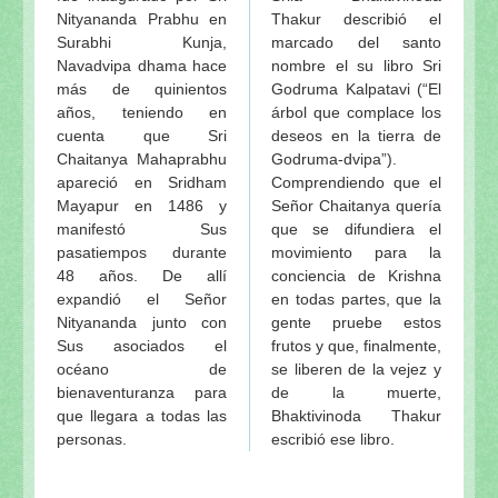
Nityananda Prabhu en
Thakur describió el
Surabhi Kunja,
marcado del santo
Navadvipa dhama hace
nombre el su libro Sri
más de quinientos
Godruma Kalpatavi (“El
años, teniendo en
árbol que complace los
cuenta que Sri
deseos en la tierra de
Chaitanya Mahaprabhu
Godruma-dvipa”).
apareció en Sridham
Comprendiendo que el
Mayapur en 1486 y
Señor Chaitanya quería
manifestó Sus
que se difundiera el
pasatiempos durante
movimiento para la
48 años. De allí
conciencia de Krishna
expandió el Señor
en todas partes, que la
Nityananda junto con
gente pruebe estos
Sus asociados el
frutos y que, finalmente,
océano de
se liberen de la vejez y
bienaventuranza para
de la muerte,
que llegara a todas las
Bhaktivinoda Thakur
personas.
escribió ese libro.